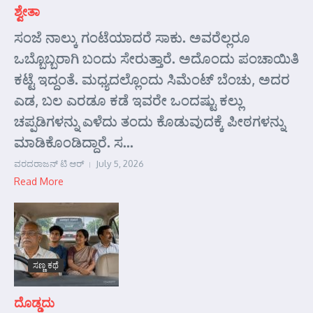
ಶ್ವೇತಾ
ಸಂಜೆ ನಾಲ್ಕು ಗಂಟೆಯಾದರೆ ಸಾಕು. ಅವರೆಲ್ಲರೂ
ಒಬ್ಬೊಬ್ಬರಾಗಿ ಬಂದು ಸೇರುತ್ತಾರೆ. ಅದೊಂದು ಪಂಚಾಯಿತಿ
ಕಟ್ಟೆ ಇದ್ದಂತೆ. ಮಧ್ಯದಲ್ಲೊಂದು ಸಿಮೆಂಟ್ ಬೆಂಚು, ಅದರ
ಎಡ, ಬಲ ಎರಡೂ ಕಡೆ ಇವರೇ ಒಂದಷ್ಟು ಕಲ್ಲು
ಚಪ್ಪಡಿಗಳನ್ನು ಎಳೆದು ತಂದು ಕೊಡುವುದಕ್ಕೆ ಪೀಠಗಳನ್ನು
ಮಾಡಿಕೊಂಡಿದ್ದಾರೆ. ಸ...
ವರದರಾಜನ್ ಟಿ ಆರ್
July 5, 2026
Read More
ಸಣ್ಣ ಕಥೆ
ದೊಡ್ಡದು