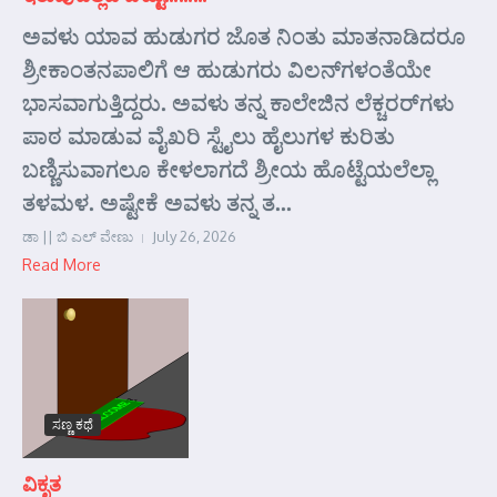
ಅವಳು ಯಾವ ಹುಡುಗರ ಜೊತ ನಿಂತು ಮಾತನಾಡಿದರೂ
ಶ್ರೀಕಾಂತನಪಾಲಿಗೆ ಆ ಹುಡುಗರು ವಿಲನ್‌ಗಳಂತೆಯೇ
ಭಾಸವಾಗುತ್ತಿದ್ದರು. ಅವಳು ತನ್ನ ಕಾಲೇಜಿನ ಲೆಕ್ಚರರ್‌ಗಳು
ಪಾಠ ಮಾಡುವ ವೈಖರಿ ಸ್ಟೈಲು ಹೈಲುಗಳ ಕುರಿತು
ಬಣ್ಣಿಸುವಾಗಲೂ ಕೇಳಲಾಗದೆ ಶ್ರೀಯ ಹೊಟ್ಟೆಯಲೆಲ್ಲಾ
ತಳಮಳ. ಅಷ್ಟೇಕೆ ಅವಳು ತನ್ನ ತ...
ಡಾ || ಬಿ ಎಲ್ ವೇಣು
July 26, 2026
Read More
ಸಣ್ಣ ಕಥೆ
ವಿಕೃತ