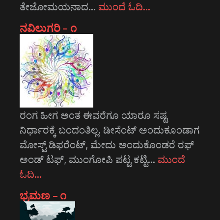
ತೇಜೋಮಯನಾದ…
ಮುಂದೆ ಓದಿ…
ನವಿಲುಗರಿ – ೧
ರಂಗ ಹೀಗ ಅಂತ ಈವರೆಗೂ ಯಾರೂ ಸಷ್ಟ
ನಿರ್ಧಾರಕ್ಕೆ ಬಂದಂತಿಲ್ಲ. ಡೀಸೆಂಟ್ ಅಂದುಕೂಂಡಾಗ
ಮೋಸ್ಟ್‌ ಡಿಫರೆಂಟ್‌, ಮೇದು ಅಂದುಕೊಂಡರೆ ರಫ್
ಅಂಡ್ ಟಫ್, ಮುಂಗೋಪಿ ಪಟ್ಟ ಕಟ್ಟಿ…
ಮುಂದೆ
ಓದಿ…
ಭ್ರಮಣ – ೧