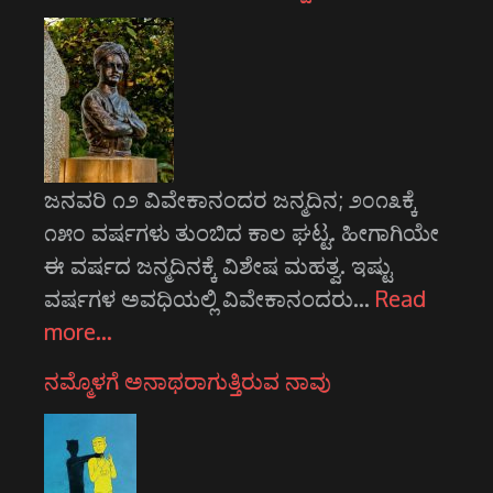
ಜನವರಿ ೧೨ ವಿವೇಕಾನಂದರ ಜನ್ಮದಿನ; ೨೦೧೩ಕ್ಕೆ
೧೫೦ ವರ್ಷಗಳು ತುಂಬಿದ ಕಾಲ ಘಟ್ಟ. ಹೀಗಾಗಿಯೇ
ಈ ವರ್ಷದ ಜನ್ಮದಿನಕ್ಕೆ ವಿಶೇಷ ಮಹತ್ವ. ಇಷ್ಟು
ವರ್ಷಗಳ ಅವಧಿಯಲ್ಲಿ ವಿವೇಕಾನಂದರು…
Read
more…
ನಮ್ಮೊಳಗೆ ಅನಾಥರಾಗುತ್ತಿರುವ ನಾವು