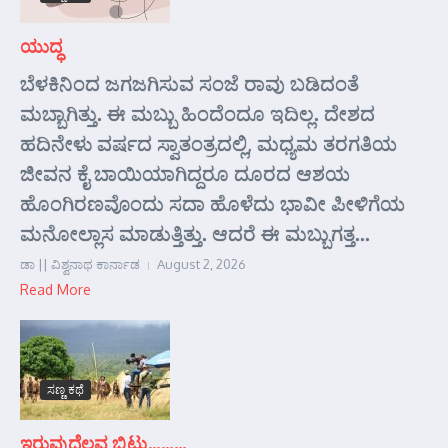
ಯುದ್ಧ
ಬೆಳಕಿನಿಂದ ಜಗಜಗಿಸುವ ಸಂಜೆ ರಾವು ಬಡಿದಂತೆ
ಮಬ್ಬಾಗಿತ್ತು. ಈ ಮಬ್ಬು ಹಿಂದೆಂದೂ ಇದಿಲ್ಲ. ದೇಶದ
ಹದಿನೇಳು ವರ್ಷದ ಸ್ವಾತಂತ್ರದಲ್ಲಿ, ಮಧ್ಯಮ ತರಗತಿಯ
ಜೀವನ ಕೈ ಬಾಯಿಯಾಗಿದ್ದರೂ ದೂರದ ಆಶಯ
ಹೊಂಗಿರಣವೊಂದು ಸದಾ ಹೊಳೆದು ಭಾವೀ ಪೀಳಿಗೆಯ
ಮನೋಲ್ಲಾಸ ಮಾಡುತ್ತಿತ್ತು. ಆದರೆ ಈ ಮಬ್ಬುಗತ್ತ...
ಡಾ || ವಿಶ್ವನಾಥ ಕಾರ್ನಾಡ
August 2, 2026
Read More
ಸಣ್ಣ ಕಥೆ
ಇರುವುದೆಲ್ಲವ ಬಿಟ್ಟು………