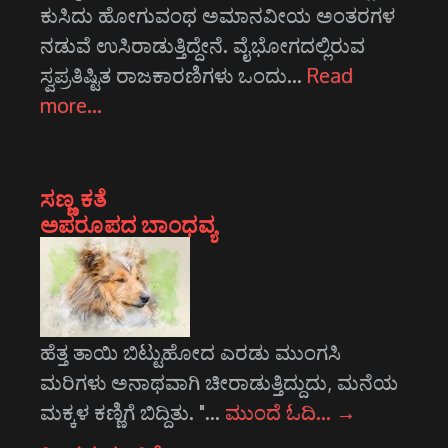
ಕುಸಿದು ಹೋಗುವಂಥ ಅಮಾನವೀಯ ಅಂತರಗಳ
ನಡುವೆ ಉಸಿರಾಡುತ್ತಿದ್ದೇನೆ. ವೈಭೋಗದಲ್ಲಿರುವ
ಸ್ವಪ್ರತಿಷ್ಟಿತ ರಾಜಕಾರಣಿಗಳು ಒಂದು…
Read
more…
ಸಣ್ಣ ಕತೆ
ಅಪರೂಪದ ಬಾಂಧವ್ಯ
ಹೆತ್ತ ತಾಯಿ ಬಿಟ್ಟುಹೋದ ಎರಡು ಮುಂಗಸಿ
ಮರಿಗಳು ಅನಾಥವಾಗಿ ಚೀರಾಡುತ್ತಿದ್ದುದು, ಮನೆಯ
ಮಕ್ಕಳ ಕಣ್ಣಿಗೆ ಬಿದ್ದಿತು. "…
ಮುಂದೆ ಓದಿ…
→