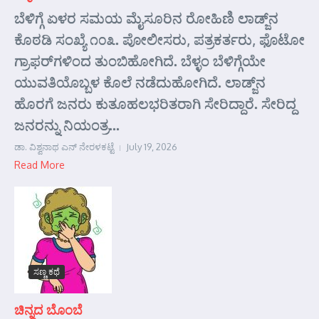
ಬೆಳಿಗ್ಗೆ ಏಳರ ಸಮಯ ಮೈಸೂರಿನ ರೋಹಿಣಿ ಲಾಡ್ಜ್‌ನ
ಕೊಠಡಿ ಸಂಖ್ಯೆ ೧೦೩. ಪೋಲೀಸರು, ಪತ್ರಕರ್ತರು, ಫೊಟೋ
ಗ್ರಾಫರ್‌ಗಳಿಂದ ತುಂಬಿಹೋಗಿದೆ. ಬೆಳ್ಳಂ ಬೆಳಿಗ್ಗೆಯೇ
ಯುವತಿಯೊಬ್ಬಳ ಕೊಲೆ ನಡೆದುಹೋಗಿದೆ. ಲಾಡ್ಜ್‌ನ
ಹೊರಗೆ ಜನರು ಕುತೂಹಲಭರಿತರಾಗಿ ಸೇರಿದ್ದಾರೆ. ಸೇರಿದ್ದ
ಜನರನ್ನು ನಿಯಂತ್ರ...
ಡಾ. ವಿಶ್ವನಾಥ ಎನ್ ನೇರಳಕಟ್ಟೆ
July 19, 2026
Read More
ಸಣ್ಣ ಕಥೆ
ಚಿನ್ನದ ಬೊಂಬೆ