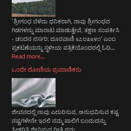
`ಶ್ರೀಗಂಧ ಬೆಳೆದು ಧನಿಕರಾಗಿ, ನಾವು ಶ್ರೀಗಂಧದ
ಗಿಡಗಳನ್ನು ಮಾರಾಟ ಮಾಡುತ್ತೇವೆ, ತಕ್ಷಣ ಸಂಪರ್ಕಿಸಿ
- ಚಂದನ ನರ್ಸರಿ: ದೂರವಾಣಿ ೬೭೮೩೬೪೧' ಎಂಬ
ಪ್ರಕಟಣೆಯನ್ನು ಸ್ಥಳೀಯ ಪತ್ರಿಕೆಯೊಂದರಲ್ಲಿ ಓದಿ…
Read more…
ಒಂದೇ ದೋಣಿಯ ಪ್ರಯಾಣಿಕರು
ಜೀವನದಲ್ಲಿ ನಾವು ಎದುರಿಸುವ, ಅನುಭವಿಸುವ ಕಷ್ಟ
ನಷ್ಟಗಳೇನೇ ಇರಲಿ ನಮ್ಮ ಪಾಲಿಗೆ ಬಂದುದನ್ನು
ಸ್ವೀಕರಿಸಿ ಜೀವಿಸುವ ರೀತಿ ನಮ್ಮ