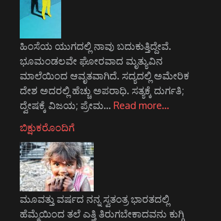
ಹಿಂಸೆಯ ಯುಗದಲ್ಲಿ ನಾವು ಬದುಕುತ್ತಿದ್ದೇವೆ.
ಭೂಮಂಡಲವೇ ಘೋರವಾದ ಮೃತ್ಯುವಿನ
ಮಾಲೆಯಿಂದ ಆವೃತವಾಗಿದೆ. ಸದ್ಯದಲ್ಲಿ ಅಮೇರಿಕ
ದೇಶ ಅದರಲ್ಲಿ ಹೆಚ್ಚು ಅಪರಾಧಿ. ಸತ್ಯಕ್ಕೆ ದುರ್ಗತಿ;
ದ್ವೇಷಕ್ಕೆ ವಿಜಯ; ಪ್ರೇಮ…
Read more…
ಬಿಕ್ಷುಕರೊಂದಿಗೆ
ಮೂವತ್ತು ವರ್ಷದ ನನ್ನ ಸ್ವತಂತ್ರ ಭಾರತದಲ್ಲಿ
ಹೆಮ್ಮೆಯಿಂದ ತಲೆ ಎತ್ತಿ ತಿರುಗಬೇಕಾದವನು ಕುಗ್ಗಿ