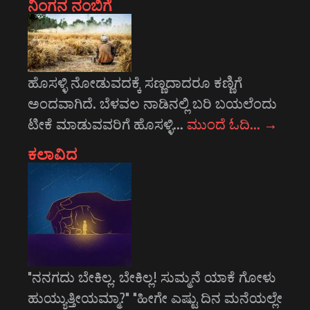
ನಿಂಗನ ನಂಬಿಗೆ
ಹೊಸಳ್ಳಿ ನೋಡುವದಕ್ಕೆ ಸಣ್ಣದಾದರೂ ಕಣ್ಣಿಗೆ
ಅಂದವಾಗಿದೆ. ಬೆಳವಲ ನಾಡಿನಲ್ಲಿ ಬರಿ ಬಯಲೆಂದು
ಟೀಕೆ ಮಾಡುವವರಿಗೆ ಹೊಸಳ್ಳಿ…
ಮುಂದೆ ಓದಿ…
→
ಕಲಾವಿದ
"ನನಗದು ಬೇಕಿಲ್ಲ. ಬೇಕಿಲ್ಲ! ಸುಮ್ಮನೆ ಯಾಕೆ ಗೋಳು
ಹುಯ್ಯುತ್ತೀಯಮ್ಮಾ?" "ಹೀಗೇ ಎಷ್ಟು ದಿನ ಮನೆಯಲ್ಲೇ