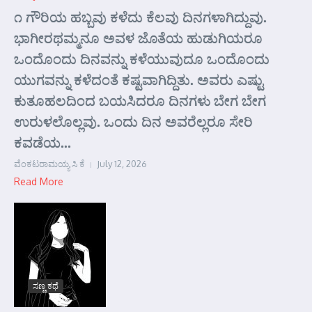
೧ ಗೌರಿಯ ಹಬ್ಬವು ಕಳೆದು ಕೆಲವು ದಿನಗಳಾಗಿದ್ದುವು.
ಭಾಗೀರಥಮ್ಮನೂ ಅವಳ ಜೊತೆಯ ಹುಡುಗಿಯರೂ
ಒಂದೊಂದು ದಿನವನ್ನು ಕಳೆಯುವುದೂ ಒಂದೊಂದು
ಯುಗವನ್ನು ಕಳೆದಂತೆ ಕಷ್ಟವಾಗಿದ್ದಿತು. ಅವರು ಎಷ್ಟು
ಕುತೂಹಲದಿಂದ ಬಯಸಿದರೂ ದಿನಗಳು ಬೇಗ ಬೇಗ
ಉರುಳಲೊಲ್ಲವು. ಒಂದು ದಿನ ಅವರೆಲ್ಲರೂ ಸೇರಿ
ಕವಡೆಯ...
ವೆಂಕಟರಾಮಯ್ಯ ಸಿ ಕೆ
July 12, 2026
Read More
ಸಣ್ಣ ಕಥೆ