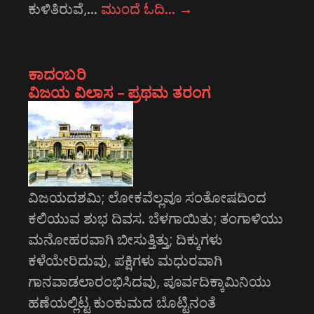
ಕುಳಿತಿರುವೆ,…
ಮುಂದೆ ಓದಿ…
→
ಕಾದಂಬರಿ
ವಿಜಯ ವಿಲಾಸ – ಪ್ರಥಮ ತರಂಗ
ವಿಜಯದಶಮಿ; ಲೋಕವೆಲ್ಲವೂ ಸಂತೋಷದಿಂದ
ಕಲಿಯುವ ಶುಭ ದಿವಸ. ಬೆಳಗಾಯಿತು; ತಂಗಾಳಿಯು
ಮನೋಹರವಾಗಿ ಬೀಸುತ್ತಿತ್ತು; ದಿಕ್ಕುಗಳು
ಕಳೆಯೇರಿದುವು, ಪಕ್ಷಿಗಳು ಮಧುರವಾಗಿ
ಗಾನವಾಡಲಾರಂಭಿಸಿದವು, ಪೂರ್ವದಿಕ್ಕಾಮಿನಿಯು
ಹಣೆಯಲ್ಲಿಟ್ಟ ಕುಂಕುಮದ ಬೊಟ್ಟಿನಂತೆ