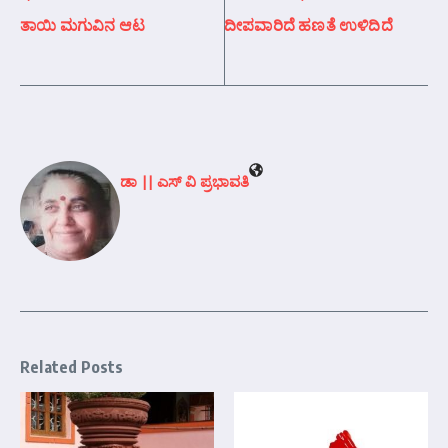
ತಾಯಿ ಮಗುವಿನ ಆಟ
ದೀಪವಾರಿದೆ ಹಣತೆ ಉಳಿದಿದೆ
ಡಾ || ಎಸ್ ವಿ ಪ್ರಭಾವತಿ
Related Posts