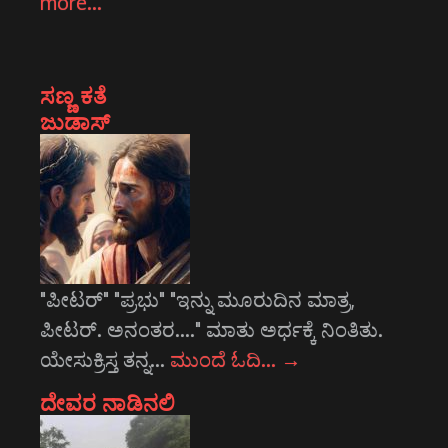
more…
ಸಣ್ಣ ಕತೆ
ಜುಡಾಸ್
"ಪೀಟರ್" "ಪ್ರಭು" "ಇನ್ನು ಮೂರುದಿನ ಮಾತ್ರ,
ಪೀಟರ್. ಅನಂತರ...." ಮಾತು ಅರ್ಧಕ್ಕೆ ನಿಂತಿತು.
ಯೇಸುಕ್ರಿಸ್ತ ತನ್ನ…
ಮುಂದೆ ಓದಿ…
→
ದೇವರ ನಾಡಿನಲಿ