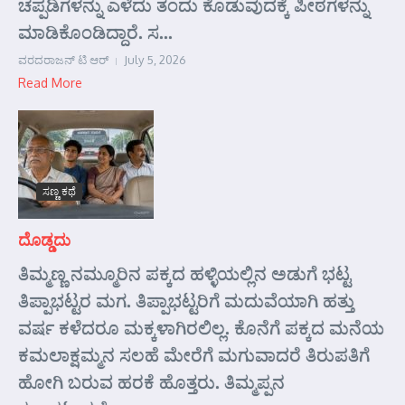
ಚಪ್ಪಡಿಗಳನ್ನು ಎಳೆದು ತಂದು ಕೊಡುವುದಕ್ಕೆ ಪೀಠಗಳನ್ನು
ಮಾಡಿಕೊಂಡಿದ್ದಾರೆ. ಸ...
ವರದರಾಜನ್ ಟಿ ಆರ್
July 5, 2026
Read More
ಸಣ್ಣ ಕಥೆ
ದೊಡ್ಡದು
ತಿಮ್ಮಣ್ಣ ನಮ್ಮೂರಿನ ಪಕ್ಕದ ಹಳ್ಳಿಯಲ್ಲಿನ ಅಡುಗೆ ಭಟ್ಟ
ತಿಪ್ಪಾಭಟ್ಟರ ಮಗ. ತಿಪ್ಪಾಭಟ್ಟರಿಗೆ ಮದುವೆಯಾಗಿ ಹತ್ತು
ವರ್ಷ ಕಳೆದರೂ ಮಕ್ಕಳಾಗಿರಲಿಲ್ಲ. ಕೊನೆಗೆ ಪಕ್ಕದ ಮನೆಯ
ಕಮಲಾಕ್ಷಮ್ಮನ ಸಲಹೆ ಮೇರೆಗೆ ಮಗುವಾದರೆ ತಿರುಪತಿಗೆ
ಹೋಗಿ ಬರುವ ಹರಕೆ ಹೊತ್ತರು. ತಿಮ್ಮಪ್ಪನ