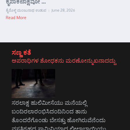
ಕೃಪಾಕಟಾಕ್ಷವೋ ...
ತೈರೊಳ್ಳಿ ಮಂಜುನಾಥ ಉಡುಪ
June 28, 2026
Read More
ಸಣ್ಣ ಕತೆ
ಅಪರಾಧಿಗಳ ಶೋಧಕನು ಮರಣೋನ್ಮುಖನಾದದ್ದು
ಸರಲಾಕ್ಷ ಹುಲಿಮೀಸೆಯು ಮನೆಯಲ್ಲಿ
ಬಂದಿರಲಾರಂಭಿಸಿದಂದಿನಿಂದ ತಾನು
ತೊಂದರೆಗೊಂಡು ಬೇಸತ್ತು ಹೋಗಿರುವೆನೆಂದು
ವಸತಿಗೃಹದ ಸ್ವಾಮಿನಿಯಾದ ಲೀಲಾಬಾಯಿಯು