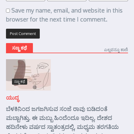
Save my name, email, and website in this
browser for the next time I comment.
ಸಣ್ಣ ಕಥೆ
ಎಲ್ಲವನ್ನೂ ಕಾಣಿ
ಸಣ್ಣ ಕಥೆ
ಯುದ್ಧ
ಬೆಳಕಿನಿಂದ ಜಗಜಗಿಸುವ ಸಂಜೆ ರಾವು ಬಡಿದಂತೆ
ಮಬ್ಬಾಗಿತ್ತು. ಈ ಮಬ್ಬು ಹಿಂದೆಂದೂ ಇದಿಲ್ಲ. ದೇಶದ
ಹದಿನೇಳು ವರ್ಷದ ಸ್ವಾತಂತ್ರದಲ್ಲಿ, ಮಧ್ಯಮ ತರಗತಿಯ