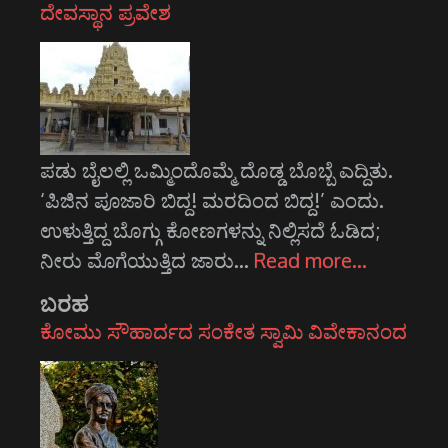
ದೇವಸ್ಥಾನ ಪ್ರವೇಶ
ಪಡು ಬೈಲಲ್ಲಿ ಒಮ್ಮಿಂದೊಮ್ಮೆ ದೊಡ್ಡ ಬೊಬ್ಬೆ ಎದ್ದಿತು.
‘ಪಿಜಿನ ಪೂಜಾರಿ ಬಿದ್ದ! ಮರದಿಂದ ಬಿದ್ದ!’ ಎಂದು.
ಉಳುತ್ತಿದ್ದ ಬೊಗ್ಗು ಕೋಣಗಳನ್ನು ನಿಲ್ಲಿಸದೆ ಓಡಿದ;
ನೀರು ಮೊಗೆಯುತ್ತಿದ ಜಾರು…
Read more…
ಬರಹ
ಕೋಮು ಸೌಹಾರ್ದದ ಸಂಕೇತ ಸ್ವಾಮಿ ವಿವೇಕಾನಂದ