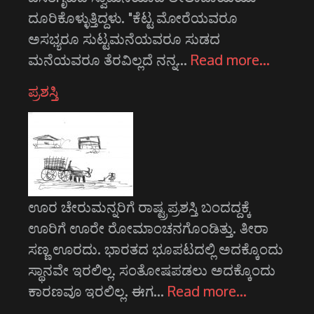
ದೂರಿಕೊಳ್ಳುತ್ತಿದ್ದಳು. "ಕೆಟ್ಟ ಮೋರೆಯವರೂ
ಅಸಭ್ಯರೂ ಸುಟ್ಟಮನೆಯವರೂ ಸುಡದ
ಮನೆಯವರೂ ತೆರವಿಲ್ಲದೆ ನನ್ನ…
Read more…
ಪ್ರಶಸ್ತಿ
ಊರ ಚೇರುಮನ್ನರಿಗೆ ರಾಷ್ಟ್ರಪ್ರಶಸ್ತಿ ಬಂದದ್ದಕ್ಕೆ
ಊರಿಗೆ ಊರೇ ರೋಮಾಂಚನಗೊಂಡಿತ್ತು. ತೀರಾ
ಸಣ್ಣ ಊರದು. ಭಾರತದ ಭೂಪಟದಲ್ಲಿ ಅದಕ್ಕೊಂದು
ಸ್ಥಾನವೇ ಇರಲಿಲ್ಲ. ಸಂತೋಷಪಡಲು ಅದಕ್ಕೊಂದು
ಕಾರಣವೂ ಇರಲಿಲ್ಲ. ಈಗ…
Read more…