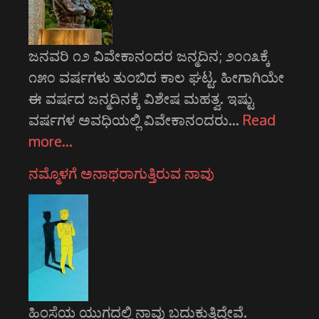
ಜನವರಿ ೧೨ ವಿವೇಕಾನಂದರ ಜನ್ಮದಿನ; ೨೦೧೩ಕ್ಕೆ
೧೫೦ ವರ್ಷಗಳು ತುಂಬಿದ ಕಾಲ ಘಟ್ಟ. ಹೀಗಾಗಿಯೇ
ಈ ವರ್ಷದ ಜನ್ಮದಿನಕ್ಕೆ ವಿಶೇಷ ಮಹತ್ವ. ಇಷ್ಟು
ವರ್ಷಗಳ ಅವಧಿಯಲ್ಲಿ ವಿವೇಕಾನಂದರು…
Read
more…
ನಮ್ಮೊಳಗೆ ಅನಾಥರಾಗುತ್ತಿರುವ ನಾವು
ಹಿಂಸೆಯ ಯುಗದಲ್ಲಿ ನಾವು ಬದುಕುತ್ತಿದ್ದೇವೆ.