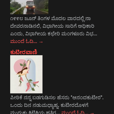
೧೯೯೮ ಜೂನ್ ತಿಂಗಳ ಮೊದಲ ವಾರದಲ್ಲಿ ನಾ
ದೇವರನಾಡಿನಲಿ, ವಿಭಾಗೀಯ ಸಾರಿಗೆ ಅಧಿಕಾರಿ
ಎಂದು, ವಿಭಾಗೀಯ ಕಛೇರಿ ಮಂಗಳೂರು ವಿಭ…
ಮುಂದೆ ಓದಿ…
→
ಕುಟೀರವಾಣಿ
ಪೀಠಿಕೆ ನನ್ನ ಬಡಗುಡಿಸಲ ಹೆಸರು "ಆನಂದಕುಟೀರ".
ಒಂದು ದಿನ ನಡುಮಧ್ಯಾಹ್ನ. ಕುಟೀರದೊಳಗೆ
ಮುರುಕು ಕಿಟಿಕಿಯ ಹತ್ತಿರ…
ಮುಂದೆ ಓದಿ…
→