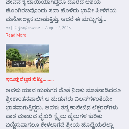
ಜೀವನ ಕೈ ಬಾಯಿಯಾಗಿದ್ದರೂ ದೂರದ ಆಶಯ
ಹೊಂಗಿರಣವೊಂದು ಸದಾ ಹೊಳೆದು ಭಾವೀ ಪೀಳಿಗೆಯ
ಮನೋಲ್ಲಾಸ ಮಾಡುತ್ತಿತ್ತು. ಆದರೆ ಈ ಮಬ್ಬುಗತ್ತ...
ಡಾ || ವಿಶ್ವನಾಥ ಕಾರ್ನಾಡ
August 2, 2026
Read More
ಸಣ್ಣ ಕಥೆ
ಇರುವುದೆಲ್ಲವ ಬಿಟ್ಟು………
ಅವಳು ಯಾವ ಹುಡುಗರ ಜೊತ ನಿಂತು ಮಾತನಾಡಿದರೂ
ಶ್ರೀಕಾಂತನಪಾಲಿಗೆ ಆ ಹುಡುಗರು ವಿಲನ್‌ಗಳಂತೆಯೇ
ಭಾಸವಾಗುತ್ತಿದ್ದರು. ಅವಳು ತನ್ನ ಕಾಲೇಜಿನ ಲೆಕ್ಚರರ್‌ಗಳು
ಪಾಠ ಮಾಡುವ ವೈಖರಿ ಸ್ಟೈಲು ಹೈಲುಗಳ ಕುರಿತು
ಬಣ್ಣಿಸುವಾಗಲೂ ಕೇಳಲಾಗದೆ ಶ್ರೀಯ ಹೊಟ್ಟೆಯಲೆಲ್ಲಾ