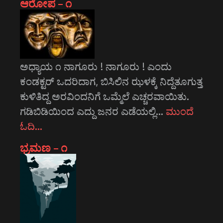
ಆರೋಪ – ೧
ಅಧ್ಯಾಯ ೧ ನಾಗೂರು ! ನಾಗೂರು ! ಎಂದು
ಕಂಡಕ್ಟರ್ ಒದರಿದಾಗ, ಬಿಸಿಲಿನ ಝಳಕ್ಕೆ ನಿದ್ದೆತೂಗುತ್ತ
ಕುಳಿತಿದ್ದ ಅರವಿಂದನಿಗೆ ಒಮ್ಮೆಲೆ ಎಚ್ಚರವಾಯಿತು.
ಗಡಿಬಿಡಿಯಿಂದ ಎದ್ದು ಜನರ ಎಡೆಯಲ್ಲಿ…
ಮುಂದೆ
ಓದಿ…
ಭ್ರಮಣ – ೧