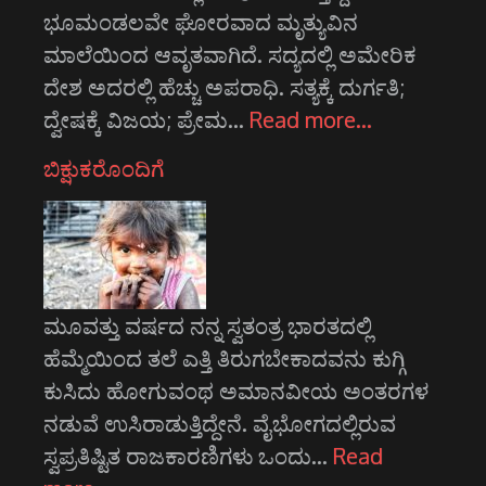
ಭೂಮಂಡಲವೇ ಘೋರವಾದ ಮೃತ್ಯುವಿನ
ಮಾಲೆಯಿಂದ ಆವೃತವಾಗಿದೆ. ಸದ್ಯದಲ್ಲಿ ಅಮೇರಿಕ
ದೇಶ ಅದರಲ್ಲಿ ಹೆಚ್ಚು ಅಪರಾಧಿ. ಸತ್ಯಕ್ಕೆ ದುರ್ಗತಿ;
ದ್ವೇಷಕ್ಕೆ ವಿಜಯ; ಪ್ರೇಮ…
Read more…
ಬಿಕ್ಷುಕರೊಂದಿಗೆ
ಮೂವತ್ತು ವರ್ಷದ ನನ್ನ ಸ್ವತಂತ್ರ ಭಾರತದಲ್ಲಿ
ಹೆಮ್ಮೆಯಿಂದ ತಲೆ ಎತ್ತಿ ತಿರುಗಬೇಕಾದವನು ಕುಗ್ಗಿ
ಕುಸಿದು ಹೋಗುವಂಥ ಅಮಾನವೀಯ ಅಂತರಗಳ
ನಡುವೆ ಉಸಿರಾಡುತ್ತಿದ್ದೇನೆ. ವೈಭೋಗದಲ್ಲಿರುವ
ಸ್ವಪ್ರತಿಷ್ಟಿತ ರಾಜಕಾರಣಿಗಳು ಒಂದು…
Read