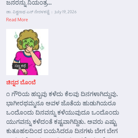
ಜನರನ್ನು ನಿಯಂತ್ರ...
ಡಾ. ವಿಶ್ವನಾಥ ಎನ್ ನೇರಳಕಟ್ಟೆ
July 19, 2026
Read More
ಸಣ್ಣ ಕಥೆ
ಚಿನ್ನದ ಬೊಂಬೆ
೧ ಗೌರಿಯ ಹಬ್ಬವು ಕಳೆದು ಕೆಲವು ದಿನಗಳಾಗಿದ್ದುವು.
ಭಾಗೀರಥಮ್ಮನೂ ಅವಳ ಜೊತೆಯ ಹುಡುಗಿಯರೂ
ಒಂದೊಂದು ದಿನವನ್ನು ಕಳೆಯುವುದೂ ಒಂದೊಂದು
ಯುಗವನ್ನು ಕಳೆದಂತೆ ಕಷ್ಟವಾಗಿದ್ದಿತು. ಅವರು ಎಷ್ಟು
ಕುತೂಹಲದಿಂದ ಬಯಸಿದರೂ ದಿನಗಳು ಬೇಗ ಬೇಗ