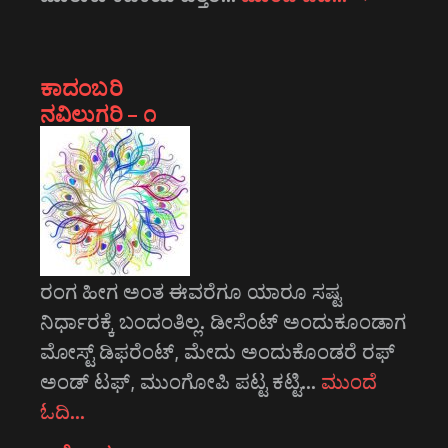
ಕಾದಂಬರಿ
ನವಿಲುಗರಿ – ೧
ರಂಗ ಹೀಗ ಅಂತ ಈವರೆಗೂ ಯಾರೂ ಸಷ್ಟ
ನಿರ್ಧಾರಕ್ಕೆ ಬಂದಂತಿಲ್ಲ. ಡೀಸೆಂಟ್ ಅಂದುಕೂಂಡಾಗ
ಮೋಸ್ಟ್‌ ಡಿಫರೆಂಟ್‌, ಮೇದು ಅಂದುಕೊಂಡರೆ ರಫ್
ಅಂಡ್ ಟಫ್, ಮುಂಗೋಪಿ ಪಟ್ಟ ಕಟ್ಟಿ…
ಮುಂದೆ
ಓದಿ…