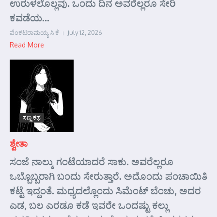
ಉರುಳಲೊಲ್ಲವು. ಒಂದು ದಿನ ಅವರೆಲ್ಲರೂ ಸೇರಿ
ಕವಡೆಯ...
ವೆಂಕಟರಾಮಯ್ಯ ಸಿ ಕೆ
July 12, 2026
Read More
ಸಣ್ಣ ಕಥೆ
ಶ್ವೇತಾ
ಸಂಜೆ ನಾಲ್ಕು ಗಂಟೆಯಾದರೆ ಸಾಕು. ಅವರೆಲ್ಲರೂ
ಒಬ್ಬೊಬ್ಬರಾಗಿ ಬಂದು ಸೇರುತ್ತಾರೆ. ಅದೊಂದು ಪಂಚಾಯಿತಿ
ಕಟ್ಟೆ ಇದ್ದಂತೆ. ಮಧ್ಯದಲ್ಲೊಂದು ಸಿಮೆಂಟ್ ಬೆಂಚು, ಅದರ
ಎಡ, ಬಲ ಎರಡೂ ಕಡೆ ಇವರೇ ಒಂದಷ್ಟು ಕಲ್ಲು