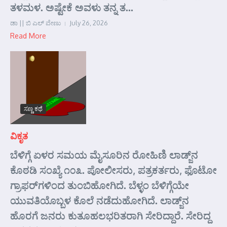
ತಳಮಳ. ಅಷ್ಟೇಕೆ ಅವಳು ತನ್ನ ತ...
ಡಾ || ಬಿ ಎಲ್ ವೇಣು
July 26, 2026
Read More
ಸಣ್ಣ ಕಥೆ
ವಿಕೃತ
ಬೆಳಿಗ್ಗೆ ಏಳರ ಸಮಯ ಮೈಸೂರಿನ ರೋಹಿಣಿ ಲಾಡ್ಜ್‌ನ
ಕೊಠಡಿ ಸಂಖ್ಯೆ ೧೦೩. ಪೋಲೀಸರು, ಪತ್ರಕರ್ತರು, ಫೊಟೋ
ಗ್ರಾಫರ್‌ಗಳಿಂದ ತುಂಬಿಹೋಗಿದೆ. ಬೆಳ್ಳಂ ಬೆಳಿಗ್ಗೆಯೇ
ಯುವತಿಯೊಬ್ಬಳ ಕೊಲೆ ನಡೆದುಹೋಗಿದೆ. ಲಾಡ್ಜ್‌ನ
ಹೊರಗೆ ಜನರು ಕುತೂಹಲಭರಿತರಾಗಿ ಸೇರಿದ್ದಾರೆ. ಸೇರಿದ್ದ