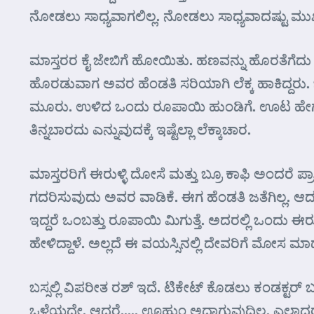
ನೋಡಲು ಸಾಧ್ಯವಾಗಲಿಲ್ಲ. ನೋಡಲು ಸಾಧ್ಯವಾದಷ್ಟು ಮುಖ
ಮಾಸ್ತರರ ಕೈ ಜೇಬಿಗೆ ಹೋಯಿತು. ಹಣವನ್ನು ಹೊರತೆಗೆದು 
ಹೊರಡುವಾಗ ಅವರ ಹೆಂಡತಿ ಸರಿಯಾಗಿ ಲೆಕ್ಕ ಹಾಕಿದ್ದರು. ಬಸ
ಮೂರು. ಉಳಿದ ಒಂದು ರೂಪಾಯಿ ಹುಂಡಿಗೆ. ಊಟ ಹೇಗೂ ಛತ್ರದಲ
ತಿನ್ನಬಾರದು ಎನ್ನುವುದಕ್ಕೆ ಇಷ್ಟೆಲ್ಲಾ ಲೆಕ್ಕಾಚಾರ.
ಮಾಸ್ತರರಿಗೆ ಈರುಳ್ಳಿ ದೋಸೆ ಮತ್ತು ಬ್ರೂ ಕಾಫಿ ಅಂದರೆ ಪ
ಗದರಿಸುವುದು ಅವರ ವಾಡಿಕೆ. ಈಗ ಹೆಂಡತಿ ಜತೆಗಿಲ್ಲ. ಆದರೆ
ಇದ್ದರೆ ಒಂಬತ್ತು ರೂಪಾಯಿ ಮಿಗುತ್ತೆ. ಅದರಲ್ಲಿ ಒಂದು
ಹೇಳಿದ್ದಾಳೆ. ಅಲ್ಲದೆ ಈ ವಯಸ್ಸಿನಲ್ಲಿ ದೇವರಿಗೆ ಮೋಸ 
ಬಸ್ಸಲ್ಲಿ ವಿಪರೀತ ರಶ್‌ ಇದೆ. ಟಿಕೇಟ್‌ ಕೊಡಲು ಕಂಡಕ
ಒಳ್ಳೆಯದೇ. ಆದರೆ….. ಊಹ್ಞುಂ ಅದಾಗುವುದಿಲ್ಲ. ಎಲ್ಲಾದರೂ