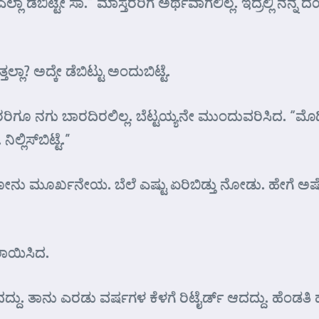
್ಲಾ ಡೆಬಿಟ್ಟೇ ಸಾ.” ಮಾಸ್ತರರಿಗೆ ಅರ್ಥವಾಗಲಿಲ್ಲ. ಇದ್ರಲ್ಲಿ ನನ್ನ ದ
ತಲ್ಲಾ? ಅದ್ಕೇ ಡೆಬಿಟ್ಟು ಅಂದುಬಿಟ್ಟೆ.
ರರಿಗೂ ನಗು ಬಾರದಿರಲಿಲ್ಲ. ಬೆಟ್ಟಯ್ಯನೇ ಮುಂದುವರಿಸಿದ. “ಮೊದ್ಲಿದ
ಲಿಸ್‌ಬಿಟ್ಟೆ.”
ರೋನು ಮೂರ್ಖನೇಯ. ಬೆಲೆ ಎಷ್ಟು ಏರಿಬಿಡ್ತು ನೋಡು. ಹೇಗೆ ಅಷ್ಟೊಂ
ಬದಲಾಯಿಸಿದ.
ದು. ತಾನು ಎರಡು ವರ್ಷಗಳ ಕೆಳಗೆ ರಿಟೈರ್ಡ್‌ ಆದದ್ದು. ಹೆಂಡತಿ ಹೇ