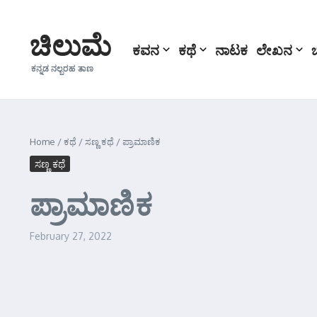
Skip to content
ಚಿಲುಮೆ
ಕವನ
ಕಥೆ
ನಾಟಕ
ಲೇಖನ
ಕನ್ನಡ ನಲ್ಬರಹ ತಾಣ
Home
/
ಕಥೆ
/
ಸಣ್ಣ ಕಥೆ
/
ಪ್ರಾಮಾಣಿಕ
ಸಣ್ಣ ಕಥೆ
ಪ್ರಾಮಾಣಿಕ
February 27, 2022