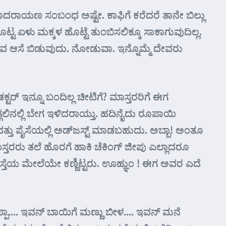
ರಾಯಣ ಸಂಬಂಧ ಅಷ್ಟೇ. ಕಾಫಿಗೆ ಕರೆದರೆ ತಾನೇ ಬಿಲ್ಲು
 ಏಳು ಮಕ್ಕಳ ಹೊಟ್ಟೆ ತುಂಬಿಸಲಿಕ್ಕೂ ಸಾಕಾಗುವುದಿಲ್ಲ.
ುವ ಆಸೆ ಬಿಡುವುದು. ನೋಡುವಾ. ಇನ್ನೊಮ್ಮೆ ದೇವರು
ಕ್ಟರ್‌ ಇನ್ನೂ ಬಂದಿಲ್ಲ ಚೀಟಿಗೆ? ಮಾಸ್ತರರಿಗೆ ಈಗ
ಗಲಿನಲ್ಲಿ ಬೇಗ ಇಳಿದರಾಯ್ತು. ಹದಿನೈದು ರೂಪಾಯಿ
ತ್ತು ಪೈಸೆಯಲ್ಲಿ ಅಡ್‌ಜಸ್ಟ್ ಮಾಡಬಹುದು. ಅಬ್ಬಾ! ಅಂತೂ
ಸ್ತರರು ತಲೆ ಹೊರಗೆ ಹಾಕಿ ಚೆಕಿಂಗ್‌ ಜೀಪು ಎಲ್ಲಾದರೂ
್ತೆಯ ಮೇಲೆಯೇ ಕಣ್ಣಿಟ್ಟರು. ಊಹ್ಞುಂ ! ಈಗ ಅವರ ಎದೆ
ಲಪ್ಪಾ…. ಇವನ್‌ ಬಾಯಿಗೆ ಮಣ್ಣು ಬೀಳ…. ಇವನ್‌ ಮನೆ