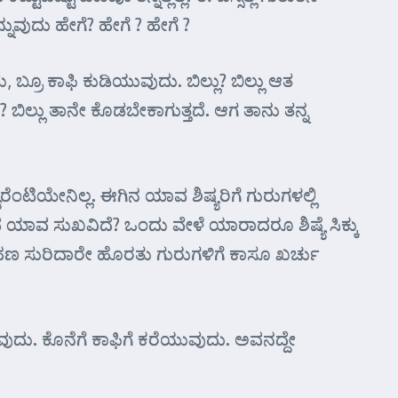
ುವುದು ಹೇಗೆ? ಹೇಗೆ ? ಹೇಗೆ ?
ಬ್ರೂ ಕಾಫಿ ಕುಡಿಯುವುದು. ಬಿಲ್ಲು? ಬಿಲ್ಲು ಆತ
ಬಿಲ್ಲು ತಾನೇ ಕೊಡಬೇಕಾಗುತ್ತದೆ. ಆಗ ತಾನು ತನ್ನ
ಂಟಿಯೇನಿಲ್ಲ. ಈಗಿನ ಯಾವ ಶಿಷ್ಯರಿಗೆ ಗುರುಗಳಲ್ಲಿ
ಂದ ಯಾವ ಸುಖವಿದೆ? ಒಂದು ವೇಳೆ ಯಾರಾದರೂ ಶಿಷ್ಯೆ ಸಿಕ್ಕು
ಎಂದು ಹಣ ಸುರಿದಾರೇ ಹೊರತು ಗುರುಗಳಿಗೆ ಕಾಸೂ ಖರ್ಚು
ವುದು. ಕೊನೆಗೆ ಕಾಫಿಗೆ ಕರೆಯುವುದು. ಅವನದ್ದೇ