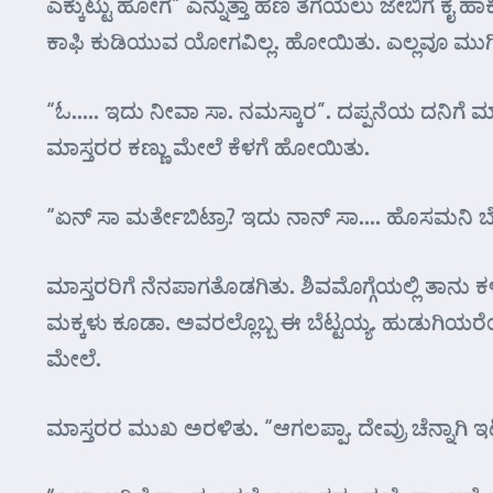
ಎಕ್ಕುಟ್ಟು ಹೋಗ” ಎನ್ನುತ್ತಾ ಹಣ ತೆಗೆಯಲು ಜೇಬಿಗೆ ಕೈ ಹ
ಕಾಫಿ ಕುಡಿಯುವ ಯೋಗವಿಲ್ಲ. ಹೋಯಿತು. ಎಲ್ಲವೂ ಮು
“ಓ….. ಇದು ನೀವಾ ಸಾ. ನಮಸ್ಕಾರ”. ದಪ್ಪನೆಯ ದನಿಗೆ ಮಾಸ
ಮಾಸ್ತರರ ಕಣ್ಣು ಮೇಲೆ ಕೆಳಗೆ ಹೋಯಿತು.
“ಏನ್‌ ಸಾ ಮರ್ತೇಬಿಟ್ರಾ? ಇದು ನಾನ್ ಸಾ…. ಹೊಸಮನಿ ಬೆಟ್ಟಯ
ಮಾಸ್ತರರಿಗೆ ನೆನಪಾಗತೊಡಗಿತು. ಶಿವಮೊಗ್ಗೆಯಲ್ಲಿ ತಾನು ಕ
ಮಕ್ಕಳು ಕೂಡಾ. ಅವರಲ್ಲೊಬ್ಬ ಈ ಬೆಟ್ಟಯ್ಯ. ಹುಡುಗಿಯರ
ಮೇಲೆ.
ಮಾಸ್ತರರ ಮುಖ ಅರಳಿತು. “ಆಗಲಪ್ಪಾ. ದೇವ್ರು ಚೆನ್ನಾಗಿ ಇಟ್ಟಿರ