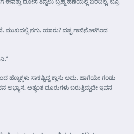
ತ್ತು ದೋಸೆ ತಿನ್ನಲು ಬ್ರಹ್ಮ ಹಣೆಯಲ್ಲಿ ಬರೆದಿಲ್ಲ. ಬ್ರೂ
ದಾನೆ. ಮುಖದಲ್ಲಿ ನಗು. ಯಾರು? ದಪ್ಪ ಗಾಜಿನೊಳಗಿಂದ
ನಿ.”
 ಹೆಣ್ಮಕ್ಕಳು ಸಾಕಷ್ಟಿದ್ದ ಕ್ಲಾಸು ಅದು. ಹಾಗೆಯೇ ಗಂಡು
ನ ಅಭ್ಯಾಸ. ಅತ್ಯಂತ ದೂರುಗಳು ಬರುತ್ತಿದ್ದುದೇ ಇವನ