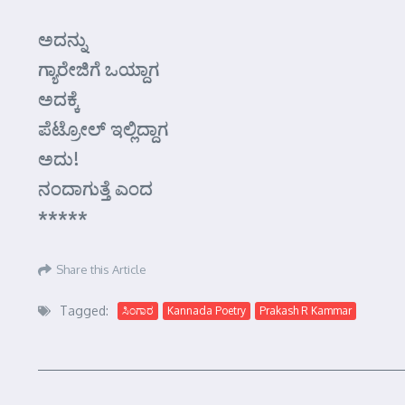
ಅದನ್ನು
ಗ್ಯಾರೇಜಿಗೆ ಒಯ್ದಾಗ
ಅದಕ್ಕೆ
ಪೆಟ್ರೋಲ್‌ ಇಲ್ಲಿದ್ದಾಗ
ಅದು!
ನಂದಾಗುತ್ತೆ ಎಂದ
*****
Share this Article
Tagged:
ಸಿಂಗಾರ
Kannada Poetry
Prakash R Kammar