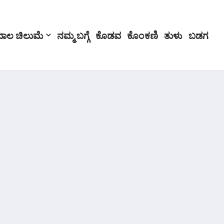
ಬಾಲ ಚಿಲುಮೆ
ನಮ್ಮ ಬಗ್ಗೆ
ಕೊಡವ
ಕೊಂಕಣಿ
ತುಳು
ಬಡಗ