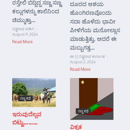
ರಸ್ತೇಲಿ ಬಿದ್ದಿದ್ದ ಸಣ್ಣ ಸಣ್ಣ
ದೂರದ ಆಶಯ
ಕಲ್ಲುಗಳನ್ನು ಕಾಲಿನಿಂದ
ಹೊಂಗಿರಣವೊಂದು
ಚಿಮ್ಮುತ್ತಾ...
ಸದಾ ಹೊಳೆದು ಭಾವೀ
ಪೀಳಿಗೆಯ ಮನೋಲ್ಲಾಸ
ವಿಶ್ವನಾಥ ಅಡಿಗ
August 9, 2026
ಮಾಡುತ್ತಿತ್ತು. ಆದರೆ ಈ
Read More
ಮಬ್ಬುಗತ್ತ...
ಡಾ || ವಿಶ್ವನಾಥ ಕಾರ್ನಾಡ
August 2, 2026
Read More
ಸಣ್ಣ ಕಥೆ
ಸಣ್ಣ ಕಥೆ
ಇರುವುದೆಲ್ಲವ
ಬಿಟ್ಟು………
ವಿಕೃತ