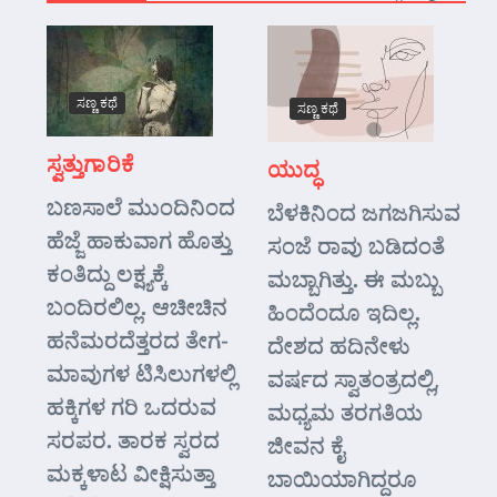
ಸಣ್ಣ ಕಥೆ
ಸಣ್ಣ ಕಥೆ
ಸ್ವತ್ತುಗಾರಿಕೆ
ಯುದ್ಧ
ಬಣಸಾಲೆ ಮುಂದಿನಿಂದ
ಬೆಳಕಿನಿಂದ ಜಗಜಗಿಸುವ
ಹೆಜ್ಜೆ ಹಾಕುವಾಗ ಹೊತ್ತು
ಸಂಜೆ ರಾವು ಬಡಿದಂತೆ
ಕಂತಿದ್ದು ಲಕ್ಷ್ಯಕ್ಕೆ
ಮಬ್ಬಾಗಿತ್ತು. ಈ ಮಬ್ಬು
ಬಂದಿರಲಿಲ್ಲ. ಆಚೀಚಿನ
ಹಿಂದೆಂದೂ ಇದಿಲ್ಲ.
ಹನೆಮರದೆತ್ತರದ ತೇಗ-
ದೇಶದ ಹದಿನೇಳು
ಮಾವುಗಳ ಟಿಸಿಲುಗಳಲ್ಲಿ
ವರ್ಷದ ಸ್ವಾತಂತ್ರದಲ್ಲಿ,
ಹಕ್ಕಿಗಳ ಗರಿ ಒದರುವ
ಮಧ್ಯಮ ತರಗತಿಯ
ಸರಪರ. ತಾರಕ ಸ್ವರದ
ಜೀವನ ಕೈ
ಮಕ್ಕಳಾಟ ವೀಕ್ಷಿಸುತ್ತಾ
ಬಾಯಿಯಾಗಿದ್ದರೂ