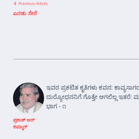
Previous Article
ಎರಡು ಸೇರೆ
ಇವರ ಪ್ರಕಟಿತ ಕೃತಿಗಳು ಕವನ: ಕಾವ್ಯಸಾಗರ, 
ದುರ್‍ಯೋಧನನಿಗೆ ಗೊತ್ತೇ ಆಗಲಿಲ್ಲ ಇತರೆ
ಭಾಗ - ೧
ಪ್ರಕಾಶ್ ಆರ್‍
ಕಮ್ಮಾರ್‍