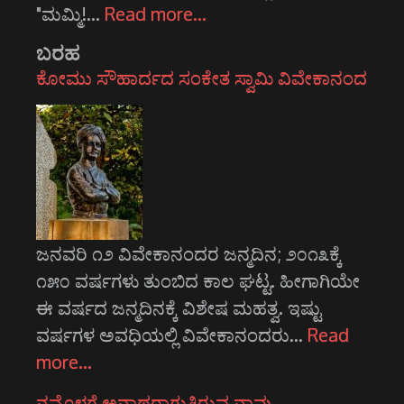
"ಮಮ್ಮಿ!…
Read more…
ಬರಹ
ಕೋಮು ಸೌಹಾರ್ದದ ಸಂಕೇತ ಸ್ವಾಮಿ ವಿವೇಕಾನಂದ
ಜನವರಿ ೧೨ ವಿವೇಕಾನಂದರ ಜನ್ಮದಿನ; ೨೦೧೩ಕ್ಕೆ
೧೫೦ ವರ್ಷಗಳು ತುಂಬಿದ ಕಾಲ ಘಟ್ಟ. ಹೀಗಾಗಿಯೇ
ಈ ವರ್ಷದ ಜನ್ಮದಿನಕ್ಕೆ ವಿಶೇಷ ಮಹತ್ವ. ಇಷ್ಟು
ವರ್ಷಗಳ ಅವಧಿಯಲ್ಲಿ ವಿವೇಕಾನಂದರು…
Read
more…
ನಮ್ಮೊಳಗೆ ಅನಾಥರಾಗುತ್ತಿರುವ ನಾವು