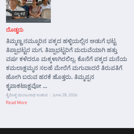
ಸಣ್ಣ ಕಥೆ
ದೊಡ್ಡದು
ತಿಮ್ಮಣ್ಣ ನಮ್ಮೂರಿನ ಪಕ್ಕದ ಹಳ್ಳಿಯಲ್ಲಿನ ಅಡುಗೆ ಭಟ್ಟ
ತಿಪ್ಪಾಭಟ್ಟರ ಮಗ. ತಿಪ್ಪಾಭಟ್ಟರಿಗೆ ಮದುವೆಯಾಗಿ ಹತ್ತು
ವರ್ಷ ಕಳೆದರೂ ಮಕ್ಕಳಾಗಿರಲಿಲ್ಲ. ಕೊನೆಗೆ ಪಕ್ಕದ ಮನೆಯ
ಕಮಲಾಕ್ಷಮ್ಮನ ಸಲಹೆ ಮೇರೆಗೆ ಮಗುವಾದರೆ ತಿರುಪತಿಗೆ
ಹೋಗಿ ಬರುವ ಹರಕೆ ಹೊತ್ತರು. ತಿಮ್ಮಪ್ಪನ
ಕೃಪಾಕಟಾಕ್ಷವೋ ...
ತೈರೊಳ್ಳಿ ಮಂಜುನಾಥ ಉಡುಪ
June 28, 2026
Read More