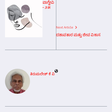
ವಾಗ್ದೇವಿ
– ೨೫
Next Article
ದಶಾವತಾರ ಮತ್ತು ಜೀವ ವಿಕಾಸ
ತಿರುಮಲೇಶ್ ಕೆ ವಿ