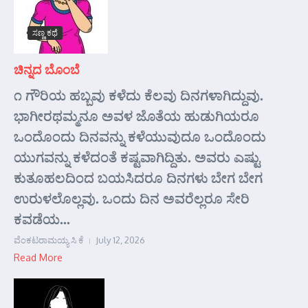
ಸಣ್ಣ ಕಥೆ
ಚಿನ್ನದ ಬೊಂಬೆ
೧ ಗೌರಿಯ ಹಬ್ಬವು ಕಳೆದು ಕೆಲವು ದಿನಗಳಾಗಿದ್ದುವು.
ಭಾಗೀರಥಮ್ಮನೂ ಅವಳ ಜೊತೆಯ ಹುಡುಗಿಯರೂ
ಒಂದೊಂದು ದಿನವನ್ನು ಕಳೆಯುವುದೂ ಒಂದೊಂದು
ಯುಗವನ್ನು ಕಳೆದಂತೆ ಕಷ್ಟವಾಗಿದ್ದಿತು. ಅವರು ಎಷ್ಟು
ಕುತೂಹಲದಿಂದ ಬಯಸಿದರೂ ದಿನಗಳು ಬೇಗ ಬೇಗ
ಉರುಳಲೊಲ್ಲವು. ಒಂದು ದಿನ ಅವರೆಲ್ಲರೂ ಸೇರಿ
ಕವಡೆಯ...
ವೆಂಕಟರಾಮಯ್ಯ ಸಿ ಕೆ
July 12, 2026
Read More