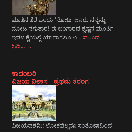
ಮಾತಿನ ತೆರೆ ಒಂದು "ನೋಡಿ, ಜನರು ನನ್ನನ್ನು
ನೋಡಿ ನಗುತ್ತಾರೆ! ಈ ಬಂಗಾರದ ಕೃಷ್ಣನ ಮೂರ್ತಿ
ಇವಳ ಕೈಯಲ್ಲಿ ಯಾವಾಗಲೂ ಏ…
ಮುಂದೆ
ಓದಿ…
→
ಕಾದಂಬರಿ
ವಿಜಯ ವಿಲಾಸ – ಪ್ರಥಮ ತರಂಗ
ವಿಜಯದಶಮಿ; ಲೋಕವೆಲ್ಲವೂ ಸಂತೋಷದಿಂದ