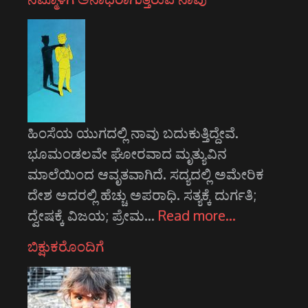
ಹಿಂಸೆಯ ಯುಗದಲ್ಲಿ ನಾವು ಬದುಕುತ್ತಿದ್ದೇವೆ.
ಭೂಮಂಡಲವೇ ಘೋರವಾದ ಮೃತ್ಯುವಿನ
ಮಾಲೆಯಿಂದ ಆವೃತವಾಗಿದೆ. ಸದ್ಯದಲ್ಲಿ ಅಮೇರಿಕ
ದೇಶ ಅದರಲ್ಲಿ ಹೆಚ್ಚು ಅಪರಾಧಿ. ಸತ್ಯಕ್ಕೆ ದುರ್ಗತಿ;
ದ್ವೇಷಕ್ಕೆ ವಿಜಯ; ಪ್ರೇಮ…
Read more…
ಬಿಕ್ಷುಕರೊಂದಿಗೆ