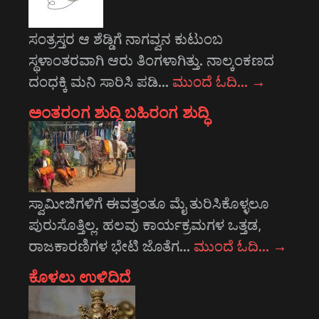
ಸಂತ್ರಸ್ತರ ಆ ಶೆಡ್ಡಿಗೆ ನಾಗವ್ವನ ಕುಟುಂಬ
ಸ್ಥಳಾಂತರವಾಗಿ ಆರು ತಿಂಗಳಾಗಿತ್ತು. ನಾಲ್ಕಂಕಣದ
ದಂಧಕ್ಕಿ ಮನಿ ಸಾರಿಸಿ ಪಡಿ…
ಮುಂದೆ ಓದಿ…
→
ಅಂತರಂಗ ಶುದ್ಧಿ ಬಹಿರಂಗ ಶುದ್ಧಿ
ಸ್ವಾಮೀಜಿಗಳಿಗೆ ಈವತ್ತಂತೂ ಮೈ ತುರಿಸಿಕೊಳ್ಳಲೂ
ಪುರುಸೊತ್ತಿಲ್ಲ. ಹಲವು ಕಾರ್ಯಕ್ರಮಗಳ ಒತ್ತಡ,
ರಾಜಕಾರಣಿಗಳ ಭೇಟಿ ಜೊತೆಗ…
ಮುಂದೆ ಓದಿ…
→
ಕೊಳಲು ಉಳಿದಿದೆ