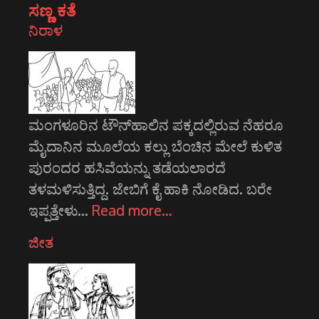
ಸಣ್ಣ ಕತೆ
ನಿರಾಳ
ಮಂಗಳೂರಿನ ಟೌನ್‌ಹಾಲಿನ ಪಕ್ಕದಲ್ಲಿರುವ ನೆಹರೂ
ಮೈದಾನಿನ ಮೂಲೆಯ ಕಲ್ಲು ಬೆಂಚಿನ ಮೇಲೆ ಕುಳಿತ
ಪುರಂದರ ಹಸಿವೆಯನ್ನು ತಡೆಯಲಾರದೆ
ತಳಮಳಿಸುತ್ತಿದ್ದ. ಜೇಬಿಗೆ ಕೈ ಹಾಕಿ ನೋಡಿದ. ಬರೇ
ಇಪ್ಪತ್ತೇಳು…
Read more…
ಜೀತ