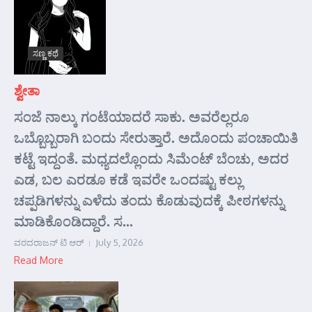
ಸಣ್ಣ ಕಥೆ
ಶ್ವೇತಾ
ಸಂಜೆ ನಾಲ್ಕು ಗಂಟೆಯಾದರೆ ಸಾಕು. ಅವರೆಲ್ಲರೂ
ಒಬ್ಬೊಬ್ಬರಾಗಿ ಬಂದು ಸೇರುತ್ತಾರೆ. ಅದೊಂದು ಪಂಚಾಯಿತಿ
ಕಟ್ಟೆ ಇದ್ದಂತೆ. ಮಧ್ಯದಲ್ಲೊಂದು ಸಿಮೆಂಟ್ ಬೆಂಚು, ಅದರ
ಎಡ, ಬಲ ಎರಡೂ ಕಡೆ ಇವರೇ ಒಂದಷ್ಟು ಕಲ್ಲು
ಚಪ್ಪಡಿಗಳನ್ನು ಎಳೆದು ತಂದು ಕೊಡುವುದಕ್ಕೆ ಪೀಠಗಳನ್ನು
ಮಾಡಿಕೊಂಡಿದ್ದಾರೆ. ಸ...
ವರದರಾಜನ್ ಟಿ ಆರ್
July 5, 2026
Read More