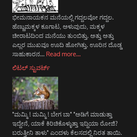
ಭೀಮನಾಯಕನ ಮನೆಯಲ್ಲಿ ಗದ್ದಲವೋ ಗದ್ದಲ.
ಹೆಣ್ಣುಮಕ್ಕಳ ಕೂಗಾಟ, ಅಳುವುದು, ಮಕ್ಕಳ
ಚೀರಾಟದಿಂದ ಮನೆಯು ತುಂಬಿತ್ತು. ಅತ್ತು ಅತ್ತು
ಎಲ್ಲರ ಮುಖವೂ ಊದಿ ಹೋಗಿತ್ತು. ಊರಿನ ದೊಡ್ಡ
ಸಾಹುಕಾರನ…
Read more…
ಲಿಟಲ್ ಸ್ಟುವರ್ಟ್
"ಮಮ್ಮಿ ! ಮಮ್ಮಿ ! ಬೇಗ ಬಾ" "ಅಡಿಗೆ ಮಾಡುತ್ತಾ
ಇದ್ದೇನೆ, ಯಾಕೆ ಕಿರಿಚಿಕೊಳ್ಳುತ್ತಾ ಇದ್ದಿಯಾ ರೋಜಿ?
ಬರುತ್ತೀನಿ ತಾಳು" ಎಂದಳು ಕೆಲಸದಲ್ಲಿ ನಿರತ ತಾಯಿ.