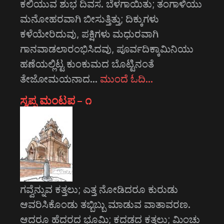
ಕಲಿಯುವ ಶುಭ ದಿವಸ. ಬೆಳಗಾಯಿತು; ತಂಗಾಳಿಯು
ಮನೋಹರವಾಗಿ ಬೀಸುತ್ತಿತ್ತು; ದಿಕ್ಕುಗಳು
ಕಳೆಯೇರಿದುವು, ಪಕ್ಷಿಗಳು ಮಧುರವಾಗಿ
ಗಾನವಾಡಲಾರಂಭಿಸಿದವು, ಪೂರ್ವದಿಕ್ಕಾಮಿನಿಯು
ಹಣೆಯಲ್ಲಿಟ್ಟ ಕುಂಕುಮದ ಬೊಟ್ಟಿನಂತೆ
ತೇಜೋಮಯನಾದ…
ಮುಂದೆ ಓದಿ…
ಸ್ವಪ್ನ ಮಂಟಪ – ೧
ಗವ್ವೆನ್ನುವ ಕತ್ತಲು; ಎತ್ತ ನೋಡಿದರೂ ಕುರುಡು
ಆವರಿಸಿಕೊಂಡು ತಬ್ಬಿಬ್ಬು ಮಾಡುವ ವಾತಾವರಣ.
ಆದರೂ ಹೆದರದ ಭೂಮಿ; ಕದಡದ ಕತ್ತಲು; ಮಿಂಚು