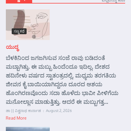
ಸಣ್ಣ ಕಥೆ
ಯುದ್ಧ
ಬೆಳಕಿನಿಂದ ಜಗಜಗಿಸುವ ಸಂಜೆ ರಾವು ಬಡಿದಂತೆ
ಮಬ್ಬಾಗಿತ್ತು. ಈ ಮಬ್ಬು ಹಿಂದೆಂದೂ ಇದಿಲ್ಲ. ದೇಶದ
ಹದಿನೇಳು ವರ್ಷದ ಸ್ವಾತಂತ್ರದಲ್ಲಿ, ಮಧ್ಯಮ ತರಗತಿಯ
ಜೀವನ ಕೈ ಬಾಯಿಯಾಗಿದ್ದರೂ ದೂರದ ಆಶಯ
ಹೊಂಗಿರಣವೊಂದು ಸದಾ ಹೊಳೆದು ಭಾವೀ ಪೀಳಿಗೆಯ
ಮನೋಲ್ಲಾಸ ಮಾಡುತ್ತಿತ್ತು. ಆದರೆ ಈ ಮಬ್ಬುಗತ್ತ...
ಡಾ || ವಿಶ್ವನಾಥ ಕಾರ್ನಾಡ
August 2, 2026
Read More