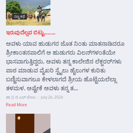
ಸಣ್ಣ ಕಥೆ
ಇರುವುದೆಲ್ಲವ ಬಿಟ್ಟು………
ಅವಳು ಯಾವ ಹುಡುಗರ ಜೊತ ನಿಂತು ಮಾತನಾಡಿದರೂ
ಶ್ರೀಕಾಂತನಪಾಲಿಗೆ ಆ ಹುಡುಗರು ವಿಲನ್‌ಗಳಂತೆಯೇ
ಭಾಸವಾಗುತ್ತಿದ್ದರು. ಅವಳು ತನ್ನ ಕಾಲೇಜಿನ ಲೆಕ್ಚರರ್‌ಗಳು
ಪಾಠ ಮಾಡುವ ವೈಖರಿ ಸ್ಟೈಲು ಹೈಲುಗಳ ಕುರಿತು
ಬಣ್ಣಿಸುವಾಗಲೂ ಕೇಳಲಾಗದೆ ಶ್ರೀಯ ಹೊಟ್ಟೆಯಲೆಲ್ಲಾ
ತಳಮಳ. ಅಷ್ಟೇಕೆ ಅವಳು ತನ್ನ ತ...
ಡಾ || ಬಿ ಎಲ್ ವೇಣು
July 26, 2026
Read More