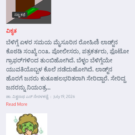
ಸಣ್ಣ ಕಥೆ
ವಿಕೃತ
ಬೆಳಿಗ್ಗೆ ಏಳರ ಸಮಯ ಮೈಸೂರಿನ ರೋಹಿಣಿ ಲಾಡ್ಜ್‌ನ
ಕೊಠಡಿ ಸಂಖ್ಯೆ ೧೦೩. ಪೋಲೀಸರು, ಪತ್ರಕರ್ತರು, ಫೊಟೋ
ಗ್ರಾಫರ್‌ಗಳಿಂದ ತುಂಬಿಹೋಗಿದೆ. ಬೆಳ್ಳಂ ಬೆಳಿಗ್ಗೆಯೇ
ಯುವತಿಯೊಬ್ಬಳ ಕೊಲೆ ನಡೆದುಹೋಗಿದೆ. ಲಾಡ್ಜ್‌ನ
ಹೊರಗೆ ಜನರು ಕುತೂಹಲಭರಿತರಾಗಿ ಸೇರಿದ್ದಾರೆ. ಸೇರಿದ್ದ
ಜನರನ್ನು ನಿಯಂತ್ರ...
ಡಾ. ವಿಶ್ವನಾಥ ಎನ್ ನೇರಳಕಟ್ಟೆ
July 19, 2026
Read More