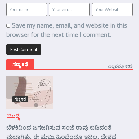
Save my name, email, and website in this
browser for the next time I comment.
ಸಣ್ಣ ಕಥೆ
ಎಲ್ಲವನ್ನೂ ಕಾಣಿ
ಸಣ್ಣ ಕಥೆ
ಯುದ್ಧ
ಬೆಳಕಿನಿಂದ ಜಗಜಗಿಸುವ ಸಂಜೆ ರಾವು ಬಡಿದಂತೆ
ಮಬ್ಬಾಗಿತ್ತು. ಈ ಮಬ್ಬು ಹಿಂದೆಂದೂ ಇದಿಲ್ಲ. ದೇಶದ