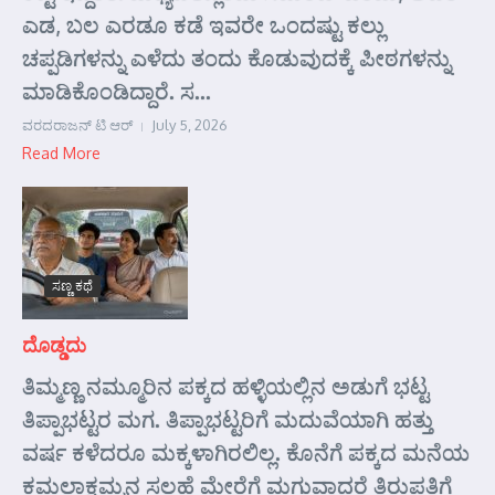
ಎಡ, ಬಲ ಎರಡೂ ಕಡೆ ಇವರೇ ಒಂದಷ್ಟು ಕಲ್ಲು
ಚಪ್ಪಡಿಗಳನ್ನು ಎಳೆದು ತಂದು ಕೊಡುವುದಕ್ಕೆ ಪೀಠಗಳನ್ನು
ಮಾಡಿಕೊಂಡಿದ್ದಾರೆ. ಸ...
ವರದರಾಜನ್ ಟಿ ಆರ್
July 5, 2026
Read More
ಸಣ್ಣ ಕಥೆ
ದೊಡ್ಡದು
ತಿಮ್ಮಣ್ಣ ನಮ್ಮೂರಿನ ಪಕ್ಕದ ಹಳ್ಳಿಯಲ್ಲಿನ ಅಡುಗೆ ಭಟ್ಟ
ತಿಪ್ಪಾಭಟ್ಟರ ಮಗ. ತಿಪ್ಪಾಭಟ್ಟರಿಗೆ ಮದುವೆಯಾಗಿ ಹತ್ತು
ವರ್ಷ ಕಳೆದರೂ ಮಕ್ಕಳಾಗಿರಲಿಲ್ಲ. ಕೊನೆಗೆ ಪಕ್ಕದ ಮನೆಯ
ಕಮಲಾಕ್ಷಮ್ಮನ ಸಲಹೆ ಮೇರೆಗೆ ಮಗುವಾದರೆ ತಿರುಪತಿಗೆ