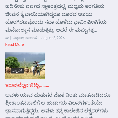
ಹದಿನೇಳು ವರ್ಷದ ಸ್ವಾತಂತ್ರದಲ್ಲಿ, ಮಧ್ಯಮ ತರಗತಿಯ
ಜೀವನ ಕೈ ಬಾಯಿಯಾಗಿದ್ದರೂ ದೂರದ ಆಶಯ
ಹೊಂಗಿರಣವೊಂದು ಸದಾ ಹೊಳೆದು ಭಾವೀ ಪೀಳಿಗೆಯ
ಮನೋಲ್ಲಾಸ ಮಾಡುತ್ತಿತ್ತು. ಆದರೆ ಈ ಮಬ್ಬುಗತ್ತ...
ಡಾ || ವಿಶ್ವನಾಥ ಕಾರ್ನಾಡ
August 2, 2026
Read More
ಸಣ್ಣ ಕಥೆ
ಇರುವುದೆಲ್ಲವ ಬಿಟ್ಟು………
ಅವಳು ಯಾವ ಹುಡುಗರ ಜೊತ ನಿಂತು ಮಾತನಾಡಿದರೂ
ಶ್ರೀಕಾಂತನಪಾಲಿಗೆ ಆ ಹುಡುಗರು ವಿಲನ್‌ಗಳಂತೆಯೇ
ಭಾಸವಾಗುತ್ತಿದ್ದರು. ಅವಳು ತನ್ನ ಕಾಲೇಜಿನ ಲೆಕ್ಚರರ್‌ಗಳು