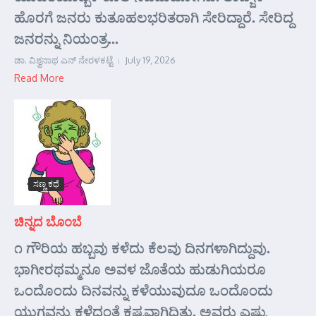
ಹೊರಗೆ ಜನರು ಕುತೂಹಲಭರಿತರಾಗಿ ಸೇರಿದ್ದಾರೆ. ಸೇರಿದ್ದ
ಜನರನ್ನು ನಿಯಂತ್ರ...
ಡಾ. ವಿಶ್ವನಾಥ ಎನ್ ನೇರಳಕಟ್ಟೆ
July 19, 2026
Read More
ಸಣ್ಣ ಕಥೆ
ಚಿನ್ನದ ಬೊಂಬೆ
೧ ಗೌರಿಯ ಹಬ್ಬವು ಕಳೆದು ಕೆಲವು ದಿನಗಳಾಗಿದ್ದುವು.
ಭಾಗೀರಥಮ್ಮನೂ ಅವಳ ಜೊತೆಯ ಹುಡುಗಿಯರೂ
ಒಂದೊಂದು ದಿನವನ್ನು ಕಳೆಯುವುದೂ ಒಂದೊಂದು
ಯುಗವನ್ನು ಕಳೆದಂತೆ ಕಷ್ಟವಾಗಿದ್ದಿತು. ಅವರು ಎಷ್ಟು