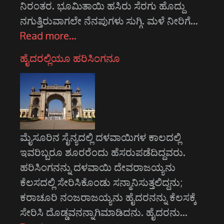
ನಿರಂತರ. ಭೂಮಿತಾಯಿ ಹಸಿರು ಸೆರಗು ಹೊದ್ದು
ನಗುತ್ತಿರುವಾಗಲೇ ನೆನಪುಗಳು ಸುಗ್ಗಿ. ಮಳೆ ನೀರಿಗೆ…
Read more…
ಹೈದರಲ್ಲಿಯೂ ಹರಿಸಿಂಗನೂ
ಮೈಸೂರಿನ ಸೈನ್ಯದಲ್ಲಿ ದಳವಾಯಿಗಳ ಕಾಲದಲ್ಲಿ
ಇವರಿಬ್ಬರೂ ಶೂರರೆಂದು ಹೆಸರುಪಡೆದಿದ್ದವರು.
ಹರಿಸಿಂಗನನ್ನು ದಳವಾಯಿ ದೇವರಾಜಯ್ಯನು
ಕೆಲಸದಲ್ಲಿ ಸೇರಿಸಿಕೊಂಡು ಸನ್ಮಾನಿಸುತ್ತಲಿದ್ದನು;
ಕರಾಚೂರಿ ನಂಜರಾಜಯ್ಯನು ಹೈದರನನ್ನು ಕೆಲಸಕ್ಕೆ
ಸೇರಿಸಿ ದೊಡ್ಡವನನ್ನಾಗಿಮಾಡಿದನು. ಹೈದರನು…