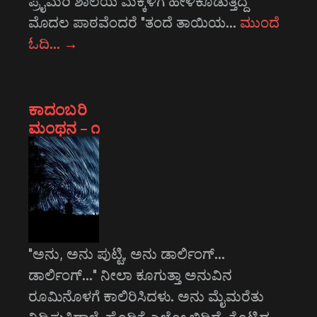
ಪ್ರೈಮರಿ ಶಾಲೆಯ ಮಕ್ಕಳಿಗೆ ಹೇಳಿಕೊಡುತ್ತಿದ್ದ
ಮೊದಲ ಪಾಠವೆಂದರೆ "ತಂದೆ ತಾಯಿಯ…
ಮುಂದೆ
ಓದಿ…
→
ಕಾದಂಬರಿ
ಮಂಥನ – ೧
"ಅನು, ಅನು ಪುಟ್ಟಿ, ಅನು ಡಾರ್ಲಿಂಗ್...
ಡಾರ್ಲಿಂಗ್..." ನೀಲಾ ಕೂಗುತ್ತಾ ಅನುವಿನ
ರೂಮಿನೊಳಗೆ ಕಾಲಿರಿಸಿದಳು. ಅನು ಮೈಮರೆತು