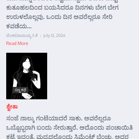
ಕುತೂಹಲದಿಂದ ಬಯಸಿದರೂ ದಿನಗಳು ಬೇಗ ಬೇಗ
ಉರುಳಲೊಲ್ಲವು. ಒಂದು ದಿನ ಅವರೆಲ್ಲರೂ ಸೇರಿ
ಕವಡೆಯ...
ವೆಂಕಟರಾಮಯ್ಯ ಸಿ ಕೆ
July 12, 2026
Read More
ಸಣ್ಣ ಕಥೆ
ಶ್ವೇತಾ
ಸಂಜೆ ನಾಲ್ಕು ಗಂಟೆಯಾದರೆ ಸಾಕು. ಅವರೆಲ್ಲರೂ
ಒಬ್ಬೊಬ್ಬರಾಗಿ ಬಂದು ಸೇರುತ್ತಾರೆ. ಅದೊಂದು ಪಂಚಾಯಿತಿ
ಕಟ್ಟೆ ಇದ್ದಂತೆ. ಮಧ್ಯದಲ್ಲೊಂದು ಸಿಮೆಂಟ್ ಬೆಂಚು, ಅದರ