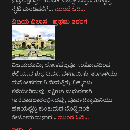
ನಿದ್ರಿಸುತ್ತಿದ್ದಾಳೆ. ಹೊದಿಕೆ ಎಲ್ಲೋ ಬಿದ್ದಿದೆ. ತೊಟ್ಟಿದ್ದ
ನೈಟಿ ಮಂಡಿವರೆಗೆ…
ಮುಂದೆ ಓದಿ…
ವಿಜಯ ವಿಲಾಸ – ಪ್ರಥಮ ತರಂಗ
ವಿಜಯದಶಮಿ; ಲೋಕವೆಲ್ಲವೂ ಸಂತೋಷದಿಂದ
ಕಲಿಯುವ ಶುಭ ದಿವಸ. ಬೆಳಗಾಯಿತು; ತಂಗಾಳಿಯು
ಮನೋಹರವಾಗಿ ಬೀಸುತ್ತಿತ್ತು; ದಿಕ್ಕುಗಳು
ಕಳೆಯೇರಿದುವು, ಪಕ್ಷಿಗಳು ಮಧುರವಾಗಿ
ಗಾನವಾಡಲಾರಂಭಿಸಿದವು, ಪೂರ್ವದಿಕ್ಕಾಮಿನಿಯು
ಹಣೆಯಲ್ಲಿಟ್ಟ ಕುಂಕುಮದ ಬೊಟ್ಟಿನಂತೆ
ತೇಜೋಮಯನಾದ…
ಮುಂದೆ ಓದಿ…
ಇಳಾ – ೧