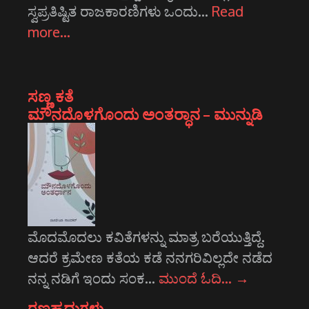
ಸ್ವಪ್ರತಿಷ್ಟಿತ ರಾಜಕಾರಣಿಗಳು ಒಂದು…
Read
more…
ಸಣ್ಣ ಕತೆ
ಮೌನದೊಳಗೊಂದು ಅಂತರ್‍ಧಾನ – ಮುನ್ನುಡಿ
ಮೊದಮೊದಲು ಕವಿತೆಗಳನ್ನು ಮಾತ್ರ ಬರೆಯುತ್ತಿದ್ದೆ.
ಆದರೆ ಕ್ರಮೇಣ ಕತೆಯ ಕಡೆ ನನಗರಿವಿಲ್ಲದೇ ನಡೆದ
ನನ್ನ ನಡಿಗೆ ಇಂದು ಸಂಕ…
ಮುಂದೆ ಓದಿ…
→
ರಣಹದ್ದುಗಳು