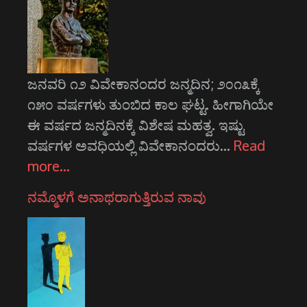
ಜನವರಿ ೧೨ ವಿವೇಕಾನಂದರ ಜನ್ಮದಿನ; ೨೦೧೩ಕ್ಕೆ
೧೫೦ ವರ್ಷಗಳು ತುಂಬಿದ ಕಾಲ ಘಟ್ಟ. ಹೀಗಾಗಿಯೇ
ಈ ವರ್ಷದ ಜನ್ಮದಿನಕ್ಕೆ ವಿಶೇಷ ಮಹತ್ವ. ಇಷ್ಟು
ವರ್ಷಗಳ ಅವಧಿಯಲ್ಲಿ ವಿವೇಕಾನಂದರು…
Read
more…
ನಮ್ಮೊಳಗೆ ಅನಾಥರಾಗುತ್ತಿರುವ ನಾವು