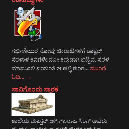
ಗರ್ಭಿಣಿಯರ ನೋವು ಚೀರಾಟಗಳಿಗೆ ಡಾಕ್ಟರ್
ಸರಳಾಳ ಕಿವಿಗಳೆಂದೋ ಕಿವುಡಾಗಿ ಬಿಟ್ಟಿವೆ. ಸರಳ
ಮಾಮೂಲಿ ಎಂಬಂತೆ ಆ ಹಳ್ಳಿ ಹೆಂಗ…
ಮುಂದೆ
ಓದಿ…
→
ಸಾವಿಗೊಂದು ಸ್ಮಾರಕ
ಶಾಲೆಯ ಮಾಸ್ತರ್ ಆಗಿ ಗಜರಾಜ ಸಿಂಗ್ ಅವರು