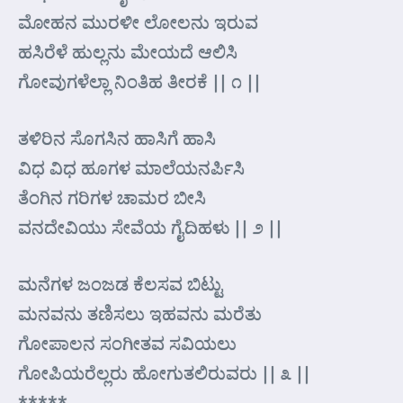
ಮೋಹನ ಮುರಳೀ ಲೋಲನು ಇರುವ
ಹಸಿರೆಳೆ ಹುಲ್ಲನು ಮೇಯದೆ ಆಲಿಸಿ
ಗೋವುಗಳೆಲ್ಲಾ ನಿಂತಿಹ ತೀರಕೆ || ೧ ||
ತಳಿರಿನ ಸೊಗಸಿನ ಹಾಸಿಗೆ ಹಾಸಿ
ವಿಧ ವಿಧ ಹೂಗಳ ಮಾಲೆಯನರ್ಪಿಸಿ
ತೆಂಗಿನ ಗರಿಗಳ ಚಾಮರ ಬೀಸಿ
ವನದೇವಿಯು ಸೇವೆಯ ಗೈದಿಹಳು || ೨ ||
ಮನೆಗಳ ಜಂಜಡ ಕೆಲಸವ ಬಿಟ್ಟು
ಮನವನು ತಣಿಸಲು ಇಹವನು ಮರೆತು
ಗೋಪಾಲನ ಸಂಗೀತವ ಸವಿಯಲು
ಗೋಪಿಯರೆಲ್ಲರು ಹೋಗುತಲಿರುವರು || ೩ ||
*****