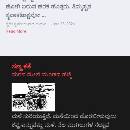
ಹೋಗಿ ಬರುವ ಹರಕೆ ಹೊತ್ತರು. ತಿಮ್ಮಪ್ಪನ
ಕೃಪಾಕಟಾಕ್ಷವೋ ...
ತೈರೊಳ್ಳಿ ಮಂಜುನಾಥ ಉಡುಪ
June 28, 2026
Read More
ಸಣ್ಣ ಕತೆ
ಮರಳ ಮೇಲೆ ಮೂಡದ ಹೆಜ್ಜೆ
ಮಳೆ ಸುರಿಯುತ್ತಿದೆ. ಮನೆಯಿಂದ ಹೊರಬೀಳುವುದು
ಕಷ್ಟ ಎನ್ನುವಷ್ಟು ಮಳೆ. ನೆಲ ಮುಗಿಲುಗಳ ಸಲ್ಲಾಪ