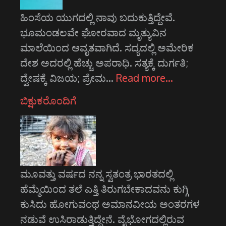
ಹಿಂಸೆಯ ಯುಗದಲ್ಲಿ ನಾವು ಬದುಕುತ್ತಿದ್ದೇವೆ.
ಭೂಮಂಡಲವೇ ಘೋರವಾದ ಮೃತ್ಯುವಿನ
ಮಾಲೆಯಿಂದ ಆವೃತವಾಗಿದೆ. ಸದ್ಯದಲ್ಲಿ ಅಮೇರಿಕ
ದೇಶ ಅದರಲ್ಲಿ ಹೆಚ್ಚು ಅಪರಾಧಿ. ಸತ್ಯಕ್ಕೆ ದುರ್ಗತಿ;
ದ್ವೇಷಕ್ಕೆ ವಿಜಯ; ಪ್ರೇಮ…
Read more…
ಬಿಕ್ಷುಕರೊಂದಿಗೆ
ಮೂವತ್ತು ವರ್ಷದ ನನ್ನ ಸ್ವತಂತ್ರ ಭಾರತದಲ್ಲಿ
ಹೆಮ್ಮೆಯಿಂದ ತಲೆ ಎತ್ತಿ ತಿರುಗಬೇಕಾದವನು ಕುಗ್ಗಿ
ಕುಸಿದು ಹೋಗುವಂಥ ಅಮಾನವೀಯ ಅಂತರಗಳ
ನಡುವೆ ಉಸಿರಾಡುತ್ತಿದ್ದೇನೆ. ವೈಭೋಗದಲ್ಲಿರುವ