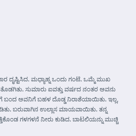
ದೃಷ್ಟಿಸಿದ. ಮಧ್ಯಾಹ್ನ ಒಂದು ಗಂಟೆ. ಒಮ್ಮೆ ಮುಖ
 ಕಾಡತೊಡಗಿತು. ಸುಮಾರು ಐವತ್ತು ವರ್ಷದ ನಂತರ ಅವನು
ರಿಗೆ ಬಂದ ಅವನಿಗೆ ಬಹಳ ದೊಡ್ಡ ನಿರಾಶೆಯಾಯಿತು. ಇಲ್ಲ,
ಬಾಡಿತು. ಬರುವಾಗಿನ ಉಲ್ಲಾಸ ಮಾಯವಾಯಿತು. ತನ್ನ
ತಿಕೊಂಡ ಗಳಗಳನೆ ನೀರು ಕುಡಿದ. ಬಾಟಲಿಯನ್ನು ಮುಚ್ಚಿ