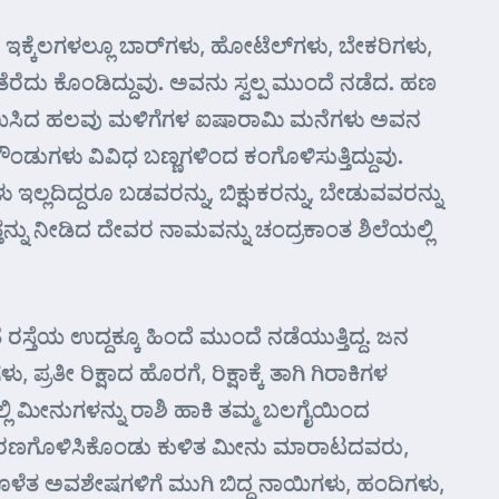
ಯ ಇಕ್ಕೆಲಗಳಲ್ಲೂ ಬಾರ್‌ಗಳು, ಹೋಟೆಲ್‌ಗಳು, ಬೇಕರಿಗಳು,
ತೆರೆದು ಕೊಂಡಿದ್ದುವು. ಅವನು ಸ್ವಲ್ಪ ಮುಂದೆ ನಡೆದ. ಹಣ
ಕೆ ಹಾಯಿಸಿದ ಹಲವು ಮಳಿಗೆಗಳ ಐಷಾರಾಮಿ ಮನೆಗಳು ಅವನ
ಂಡುಗಳು ವಿವಿಧ ಬಣ್ಣಗಳಿಂದ ಕಂಗೊಳಿಸುತ್ತಿದ್ದುವು.
ಲದಿದ್ದರೂ ಬಡವರನ್ನು, ಬಿಕ್ಷುಕರನ್ನು, ಬೇಡುವವರನ್ನು
ನು ನೀಡಿದ ದೇವರ ನಾಮವನ್ನು ಚಂದ್ರಕಾಂತ ಶಿಲೆಯಲ್ಲಿ
ರಸ್ತೆಯ ಉದ್ದಕ್ಕೂ ಹಿಂದೆ ಮುಂದೆ ನಡೆಯುತ್ತಿದ್ದ. ಜನ
್ರತೀ ರಿಕ್ಷಾದ ಹೊರಗೆ, ರಿಕ್ಷಾಕ್ಕೆ ತಾಗಿ ಗಿರಾಕಿಗಳ
ೀಟಿನಲ್ಲಿ ಮೀನುಗಳನ್ನು ರಾಶಿ ಹಾಕಿ ತಮ್ಮ ಬಲಗೈಯಿಂದ
ಿ ಅನಾವರಣಗೊಳಿಸಿಕೊಂಡು ಕುಳಿತ ಮೀನು ಮಾರಾಟದವರು,
ಕೊಳೆತ ಅವಶೇಷಗಳಿಗೆ ಮುಗಿ ಬಿದ್ದ ನಾಯಿಗಳು, ಹಂದಿಗಳು,