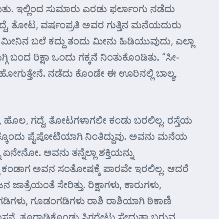
ಿತು. ಇಲ್ಲಿಂದ ಸುಮಾರು ಎರಡು ಫರ್ಲಾಂಗು ನಡೆದು
್ದೆ, ತೋಟ, ವರ್ಷಂಪ್ರತಿ ಅವರ ಗುತ್ತಿನ ಮನೆಯದುರು
ನಿನ ಬಲೆ ಕದ್ದು ತಂದು ಮೀನು ಹಿಡಿಯುವುದು, ಎಲ್ಲಾ
ಬಂದ ರಿಕ್ಷಾ ಒಂದು ಗಕ್ಕನೆ ನಿಂತುಕೊಂಡಿತು. “ಸೀ-
 ಹೋಗುತ್ತೇನೆ. ನಡೆದು ಕೊಂಡೇ ಈ ಊರಿನಲ್ಲಿ ಬಾಲ್ಯ,
ಹೊಲ, ಗದ್ದೆ, ತೋಟಗಳಾಗಲೀ ಕಂಡು ಬರಲಿಲ್ಲ. ರಸ್ತೆಯ
್ಕೊಂದು ಪೈಪೋಟಿಯಾಗಿ ನಿಂತಿದ್ದುವು. ಅವನು ಮನೆಯ
 ಏನೇನೋ. ಅವನು ತನ್ನೆಲ್ಲಾ ಶಕ್ತಿಯನ್ನು
ಲ್ಲಿ ಕಂಡಾಗ ಅವನ ಸಂತೋಷಕ್ಕೆ ಪಾರವೇ ಇರಲಿಲ್ಲ. ಆದರೆ
ರೆಯಂತೆ ಸೇರಿತ್ತು. ರಿಕ್ಷಾಗಳು, ಕಾರುಗಳು,
ನ ಅಂಗಡಿಗಳು, ಗೂಡಂಗಡಿಗಳು ರಾಶಿ ರಾಶಿಯಾಗಿ ಠಿಕಾಣಿ
ಾಸನೆ, ತೂರಾಡಿಕೊಂಡು ಸಿಗರೇಟು ಸೇದುತ್ತಾ ಬರುವ