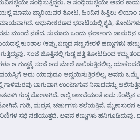
ಿರುವಿನಲ್ಲಿಯೇ ಸಂಧಿಸುತ್ತಿದ್ದರು. ಆ ಸಂಧಿಯಲ್ಲಿಯೇ ಅವರ ಕಾರ್ಯ
್ಲಿ ಮಾಮು ಬ್ಯಾರಿಯವರ ತೋಟ, ಹಿಂದಿನ ಹಿತ್ತಿಲು ಲಿಯಾಂ ಪೊರ್ಬ
ಲ್ಲಾ ಮಾಯವಾಗಿದೆ. ಆಧುನೀಕರಣದ ಭರಾಟೆಯಲ್ಲಿ ಕೃಷಿ, ತೋಟಗಳ
ವನು ಮುಂದೆ ನಡೆದ. ಸುಮಾರು ಒಂದು ಫರ್ಲಾಂಗು ಡಾಮರಿನ ಮಾ
ದಲ್ಲಿ ಕುಂಠಾಲ (ಕಪ್ಪು ಬಣ್ಣದ ಸಣ್ಣ ನೇರಳೆ ಹಣ್ಣುಗಳು) ಹಣ್ಣುಗ
ಿದ್ದುವು. ಸಂಜೆ ಹೊತ್ತಿನಲ್ಲಿ ಗುಡ್ಡ ಹತ್ತಿ ತೋಟದಿಂದ ಕದ್ದು 
ಆ ಗುಡ್ಡಕ್ಕೆ ಸಂಜೆ ಆದ ಮೇಲೆ ಕಾಲಿಡುತ್ತಿರಲಿಲ್ಲ. ಯಾಕೆಂದರೆ ಅಲ
 ನಮ್ಮ ವಯಸ್ಸಿಗೆ ಅದು ಯಾವುದೂ ಅನ್ವಯಿಸುತ್ತಿರಲಿಲ್ಲ. ಅವನು ಒಮ್
ಳಿಯಲ್ಲಿ ಗಾಳಿಮರವು ಬಾಗುವಾಗ ಉಂಟಾಗುವ ನಿನಾದವನ್ನು ಆಲಿಸುತ
ಗಿ ಗುಡ್ಡ ಬೋಳಾಗಿದೆ. ಅಲ್ಲಿ ಅಣಬೆಯಂತೆ ಐದು ಸೆಂಟ್ಸಿನ ಮನೆ
 ಹೋಗಿವೆ. ಗುಡಿ, ಮದ್ರಸ, ಚರ್ಚುಗಳು ತಲೆಯತ್ತಿವೆ. ಮೈಕಾಸುರನ ಅ
ಕಾರಿಣಿಗಳ ಸಭೆ ನಡೆಯುತ್ತದೆ. ಅವನ ಕಣ್ಣುಗಳು ಹನಿಗೂಡಿದುವ