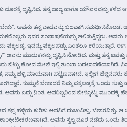
 ದೂರಕ್ಕೆ ದೃಷ್ಟಿಸಿದ. ತನ್ನ ಬಾಲ್ಯ ಹಾಗೂ ಯೌವನವನ್ನು ಕಳೆದ ಆ
ೇಬೇಕು”. ಅವನು ತನ್ನ ವಾದವನ್ನು ಬಲವಾಗಿ ಸಮರ್ಥಿಸಿಕೊಂಡ. ಅಲ್
ುದುಕರೊಬ್ಬರು ಇವರ ಸಂಭಾಷಣೆಯನ್ನು ಆಲಿಸುತ್ತಿದ್ದರು. ಅವ
ಪಕ್ಕಲಡ್ಕ. ಇದನ್ನು ಪಕ್ಕಲಪಡ್ಪು ಎಂತಲೂ ಕರೆಯುತ್ತಾರೆ.
ು?” ಅವನು ಮುದುಕನನ್ನು ದೃಷ್ಟಿಸಿ ನೋಡಿದ. ಮತ್ತು ತನ್ನ ಐವತ
ಬಿಟ್ಟು ಹೋದ ಮೇಲೆ ಇಲ್ಲಿ ತುಂಬಾ ಬದಲಾವಣೆಯಾಗಿದೆ. ನಿಮ್
ೇ ತಡ, ನಮ್ಮ ಹಳ್ಳಿ ಮಾಯವಾಗಿ ಪಟ್ಟಣವಾಗಿದೆ. ಇಲ್ಲೀಗ ಹೆಚ್ಚಿ
ಹೋಗಿದ್ದಾರೆ. ಸುಮ್ಮನೆ ಬೇಕಾದರೆ ನಿಮ್ಮ ಪಕ್ಕಲಡ್ಕಕ್ಕೆ ಒಂದು ಸುತ್
ಅವನು ಎದ್ದು ನಿಂತ. ಅವರಿಬ್ಬರಿಂದ ಬೀಳ್ಕೊಟ್ಟು ಮುಂದಕ್ಕೆ ಹೆಜ್
ಹೋದ ತನ್ನ ಹಳ್ಳಿಯ ಕುರಿತು ಅವನಿಗೆ ದುಃಖವಿತ್ತು. ಬೇಸರವಿತ್ತು
್ರೀಟೀಕರಣವಾಗಿದೆ. ಅವನು ಸ್ವಲ್ಪ ದೂರ ನಡೆದು ಒಂದು ತಿರುವಿನ