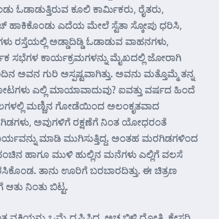
ಡು ಓಡಾಡುತ್ತಿರುವ ಕೂಲಿ ಕಾರ್ಮಿಕರು, ರೈತರು,
ಟ್ ಹಾಕಿಕೊಂಡು ಎದೆಯ ಮೇಲೆ ಸ್ಟೆತಾ ಸ್ಕೋಪು ಧರಿಸಿ,
 ರಸ್ತೆಯಲ್ಲಿ ಅಡ್ಡಾದಿಡ್ಡಿ ಓಡಾಡುವ ವಾಹನಗಳು,
್ಮಿಕ ಸಭೆಗಳ ಕಾರ್ಯಕ್ರಮಗಳನ್ನು ಮೈಖದಲ್ಲಿ ಜೋರಾಗಿ
ಅವನ ಗುರಿ ಅಸ್ಪಷ್ಟವಾಗಿತ್ತು. ಅವನು ಮತ್ತೊಮ್ಮೆ ತನ್ನ
 ತೋಟಗಳು ಎಲ್ಲಿ ಮಾಯಾವಾದುವು? ಐವತ್ತು ವರ್ಷದ ಹಿಂದೆ
ಕೆಲಗಳಲ್ಲಿ ಮಣ್ಣಿನ ಗೋಡೆಯಿಂದ ಅಲಂಕೃತವಾದ
ಿಡಗಳು, ಅವುಗಳಿಗೆ ರಕ್ಷಣೆಗೆ ನಿಂತ ಯೋಧರಂತೆ
ರ್ಯವನ್ನು ಮಾಡಿ ಮುಗಿಸುತ್ತಿದ್ದ. ಅಂತಹ ಮರಗಿಡಗಳಿಂದ
ಚಿನ ಹಾಗೂ ಮುಳಿ ಹುಲ್ಲಿನ ಮನೆಗಳು ಎಲ್ಲಿಗೆ ವಲಸೆ
ರಸಿಕೊಂಡ. ತಾನು ಊರಿಗೆ ಬರಬಾರದಿತ್ತು. ಈ ಚಿತ್ರಣ
ಆತು ನಿಂತು ಬಿಟ್ಟ.
್ತಿಯನ್ನು ಒಮ್ಮೆ ದೃಷ್ಟಿಸಿದ. ಅಚ್ಚ ಬಿಳಿ ಧೋತಿ, ಕೇಸರಿ