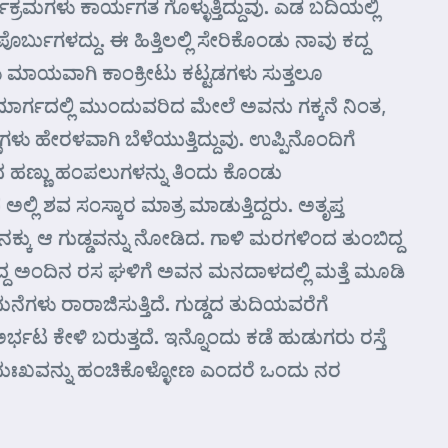
ಕ್ರಮಗಳು ಕಾರ್ಯಗತ ಗೊಳ್ಳುತ್ತಿದ್ದುವು. ಎಡ ಬದಿಯಲ್ಲಿ
ುಗಳದ್ದು. ಈ ಹಿತ್ತಿಲಲ್ಲಿ ಸೇರಿಕೊಂಡು ನಾವು ಕದ್ದ
ು ಮಾಯವಾಗಿ ಕಾಂಕ್ರೀಟು ಕಟ್ಟಡಗಳು ಸುತ್ತಲೂ
ರ್ಗದಲ್ಲಿ ಮುಂದುವರಿದ ಮೇಲೆ ಅವನು ಗಕ್ಕನೆ ನಿಂತ,
ಳು ಹೇರಳವಾಗಿ ಬೆಳೆಯುತ್ತಿದ್ದುವು. ಉಪ್ಪಿನೊಂದಿಗೆ
ತಂದ ಹಣ್ಣು ಹಂಪಲುಗಳನ್ನು ತಿಂದು ಕೊಂಡು
್ಲಿ ಶವ ಸಂಸ್ಕಾರ ಮಾತ್ರ ಮಾಡುತ್ತಿದ್ದರು. ಅತೃಪ್ತ
ಮೆ ನಕ್ಕು ಆ ಗುಡ್ಡವನ್ನು ನೋಡಿದ. ಗಾಳಿ ಮರಗಳಿಂದ ತುಂಬಿದ್ದ
್ತಿದ್ದ ಅಂದಿನ ರಸ ಘಳಿಗೆ ಅವನ ಮನದಾಳದಲ್ಲಿ ಮತ್ತೆ ಮೂಡಿ
ಗಳು ರಾರಾಜಿಸುತ್ತಿದೆ. ಗುಡ್ಡದ ತುದಿಯವರೆಗೆ
ರ್ಭಟ ಕೇಳಿ ಬರುತ್ತದೆ. ಇನ್ನೊಂದು ಕಡೆ ಹುಡುಗರು ರಸ್ತೆ
ು. ದುಃಖವನ್ನು ಹಂಚಿಕೊಳ್ಳೋಣ ಎಂದರೆ ಒಂದು ನರ