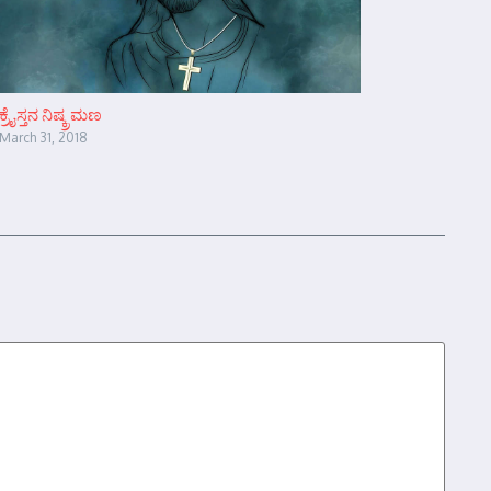
ಕ್ರೈಸ್ತನ ನಿಷ್ಕ್ರಮಣ
March 31, 2018