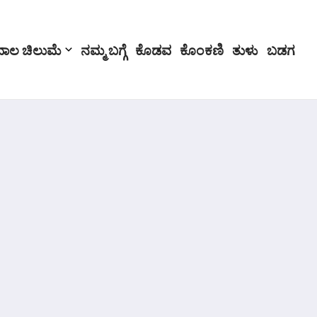
ಬಾಲ ಚಿಲುಮೆ
ನಮ್ಮ ಬಗ್ಗೆ
ಕೊಡವ
ಕೊಂಕಣಿ
ತುಳು
ಬಡಗ