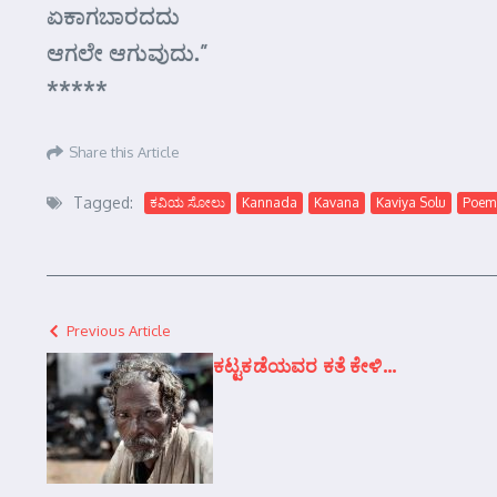
ಏಕಾಗಬಾರದದು
ಆಗಲೇ ಆಗುವುದು.”
*****
Share this Article
Tagged:
ಕವಿಯ ಸೋಲು
Kannada
Kavana
Kaviya Solu
Poem
Previous Article
ಕಟ್ಟಕಡೆಯವರ ಕತೆ ಕೇಳಿ…