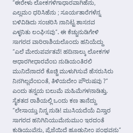
“ಈರೇಳು ಲೋಕಗಳಿಗಾಧಾರವಾಗಿಹೆನು,
ಎಲ್ಲಮಂ ಧರಿಸಿಹೆನು ; ಸೂರ್ಯತಾರೆಗಳೆನ್ನ
ಬಳಿವಿಡಿದು ಸಂಚರಿಸಿ ನಾನಿಟ್ಟ ಶಾಸನವ
ಎಳ್ಳನಿತು ಲಂಘಿಸವು”. ಈ ಕೆಚ್ಚುನುಡಿಗೇಳಿ
ಸಾಗರದ ವಾರಿರಾಶಿಯಲೊಂದು ಹನಿಯೆದ್ದು
“ಎಲೆ ಮೇರುಪರ್ವತವೆ! ಹದಿನಾಲ್ಕು ಲೋಕಗಳ
ಆಧಾರಗೀಧಾರವೆಂಬ ನುಡಿಯಂತಿರಲಿ
ಮುನಿದೆನಾದರೆ ಕೊಚ್ಚಿ ಮುಳುಗಿಸುವೆ ಹೆಸರುಸಿರು
ನಿನಗಿಲ್ಲವೆಂಬಂತೆ, ತಿಳಿಯದೇಂ ಪೌರುಷವು ?”
ಎಂದು ತನ್ನಯ ಬಲುಮೆ ಮಹಿಮೆಗಳನಾಡಿತ್ತು.
ಸೈಕತದ ರಾಶಿಯಲ್ಲಿ ಒಂದು ಕಣ ತಾನೆದ್ದು
“ಲೇಸಾಯ್ತು ನಿನ್ನ ನುಡಿ! ಮುಸಿಯದೆಯೆ ವಿಸ್ತಾರ
ಸಾಗರದ ಹನಿಗಿನಿಯುಮೆನುಮುಂ ಇರದಂತೆ
ಕುಡಿಯುವೆನು, ಪೈಜೆಯಿದೆ ಹೂಡುನೀಂ ಪಂಥವನು”