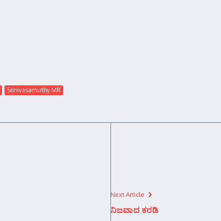
Srinivasamurthy MR
Next Article
ನಿಜವಾದ ಕರಡಿ