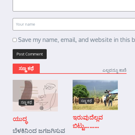
Save my name, email, and website in this 
ಸಣ್ಣ ಕಥೆ
ಎಲ್ಲವನ್ನೂ ಕಾಣಿ
ಸಣ್ಣ ಕಥೆ
ಸಣ್ಣ ಕಥೆ
ಇರುವುದೆಲ್ಲವ
ಯುದ್ಧ
ಬಿಟ್ಟು………
ಬೆಳಕಿನಿಂದ ಜಗಜಗಿಸುವ