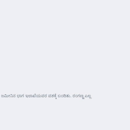
್ಳಿಯ ಜಮೀನಿನ ಭಾಗ ಇಲಾಖೆಯವರ ವಶಕ್ಕೆ ಬಂದಿತು. ರಂಗಣ್ಣ ಎಲ್ಲ