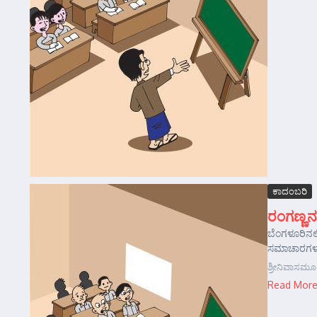
ಕಾದಂಬರಿ
ರಂಗಣ್ಣನ
ಬೆಂಗಳೂರಿನಲ್
ಸಮಾಚಾರಗಳನ್ನ
ಶ್ರೀನಿವಾಸಮೂ
Read Mor