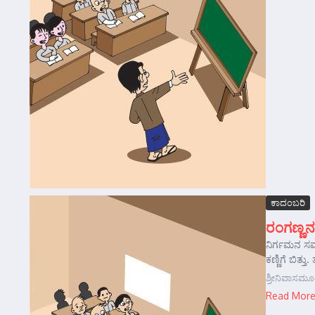
ಕಾದಂಬರಿ
ರಂಗಣ್ಣನ
ನಿರ್ಗಮನ ಸಮಾ
ಕಣ್ಣಿಗೆ ಬಿತ್
ಶ್ರೀನಿವಾಸಮೂ
Read Mor