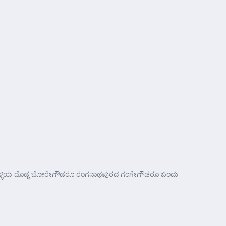
 ಆವಲಹಳ್ಳಿಯ ದೊಡ್ಡ ಬೋರೇಗೌಡರೂ ರಂಗನಾಥಪುರದ ಗಂಗೇಗೌಡರೂ ಬಂದು