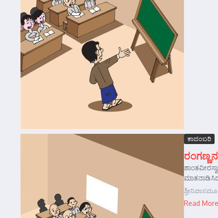
ಕಾದಂಬರಿ
ರಂಗಣ್ಣನ
ಶಾಂತವೀರಸ್ವ
ಮಾತನಾಡಿಸಿದ
ಶ್ರೀನಿವಾಸಮೂ
Read Mor