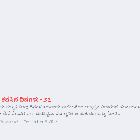
 ಕನಸಿನ ದಿನಗಳು – ೨೭
ಸ್ವತಿ ಕೆಲವು ದಿನಗಳ ತರುವಾಯ ಸಾಹೇಬರಿಂದ ಉಗ್ರಪ್ಪನ ವಿಚಾರದಲ್ಲಿ ಹುಕುಮುಗಳು 
ಯೇ ಬೇರೆ ರೇಂಜಿಗೆ ವರ್ಗ ಮಾಡಿದ್ದರು. ರಂಗಣ್ಣನಿಗೆ ಆ ಹುಕುಮುಗಳನ್ನು ನೋಡಿ...
ರ್ತಿ ಎಂ ಆರ್
December 9, 2023
e