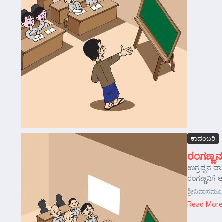
ಕಾದಂಬರಿ
ರಂಗಣ್ಣನ
ಉಗ್ರಪ್ಪನ ವಾ
ರಂಗಣ್ಣನಿಗೆ 
ಶ್ರೀನಿವಾಸಮೂ
Read Mor