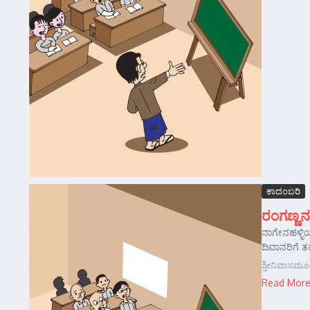
ಕಾದಂಬರಿ
ರಂಗಣ್ಣನ
ನಾಗೇನಹಳ್ಳಿಯ
ದಿವಾನರಿಗೆ ತಮ
ಶ್ರೀನಿವಾಸಮೂ
Read Mor