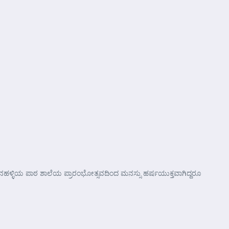
ನಾಗೇನಹಳ್ಳಿಯ ಪಾಠ ಶಾಲೆಯ ಪ್ರಾರಂಭೋತ್ಸವದಿಂದ ಮನಸ್ಸು ಹರ್ಷಯುಕ್ತವಾಗಿದ್ದರೂ