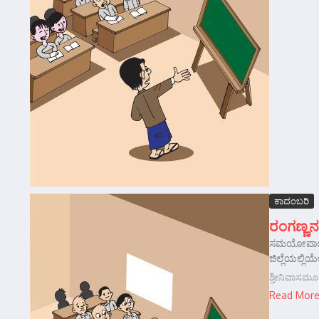
ಕಾದಂಬರಿ
ರಂಗಣ್ಣನ
ಸಮಯೋಪಾಯ ಸರ
ಜಿಲ್ಲೆಯಲ್ಲಿ
ಶ್ರೀನಿವಾಸಮೂ
Read Mor