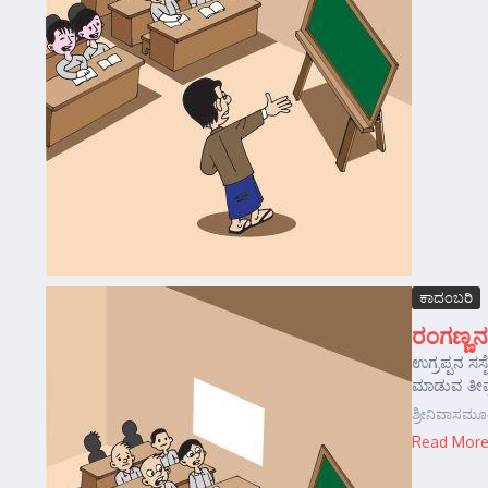
ಕಾದಂಬರಿ
ರಂಗಣ್ಣನ
ಉಗ್ರಪ್ಪನ ಸಸ್
ಮಾಡುವ ತೀವ್ರ
ಶ್ರೀನಿವಾಸಮೂ
Read Mor