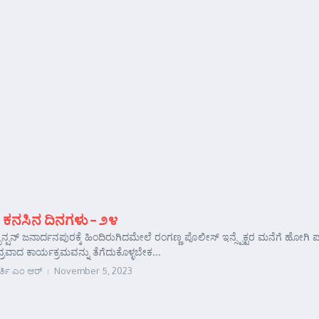
 ಕನಸಿನ ದಿನಗಳು – ೨೪
ಪೆನ್ಷನ್ ಜನಾರ್ದನಪುರಕ್ಕೆ ಹಿಂದಿರುಗಿದಮೇಲೆ ರಂಗಣ್ಣ ಪೊಲೀಸ್ ಇನ್ಸ್ಪೆಕ್ಟರ ಮನೆಗೆ ಹೋಗಿ ಪಾಠ
ವಾದ ಕಾರ್ಯಕ್ರಮವನ್ನು ತೆಗೆದುಕೊಳ್ಳಬೇಕ...
ರ್ತಿ ಎಂ ಆರ್
November 5, 2023
e