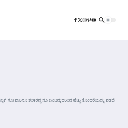
್ಟೇಷನ್ನಿಗೆ ಗೋಪಾಲನೂ ಶಂಕರಪ್ಪ ನೂ ಬಂದಿದ್ದುದರಿಂದ ಹೆಚ್ಚು ತೊಂದರೆಯನ್ನು ಪಡದೆ,