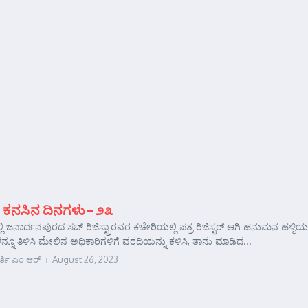
 ಕನಸಿನ ದಿನಗಳು – ೨೩
ಲಿ ಜನಾರ್ದನಪುರದ ಸಬ್ ರಿಜಿಸ್ಟ್ರಾರವರ ಕಚೇರಿಯಲ್ಲಿ ಪತ್ರ ರಿಜಿಸ್ಟರ್ ಆಗಿ ಹನುಮನ ಹಳ
ೂ ತಿಳಿಸಿ ಮೇಲಿನ ಅಧಿಕಾರಿಗಳಿಗೆ ವರದಿಯನ್ನು ಕಳಿಸಿ, ತಾನು ಮಾಡಿದ...
ರ್ತಿ ಎಂ ಆರ್
August 26, 2023
e