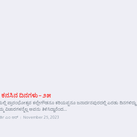
 ಕನಸಿನ ದಿನಗಳು – ೨೫
ಲ್ಲಿ ಪ್ರಾರಂಭೋತ್ಸವ ಕಲ್ಲೇಗೌಡನೂ ಕರಿಯಪ್ಪನೂ ಜನಾರ್ದನಪುರದಲ್ಲಿ ಎರಡು ದಿನಗಳಿದ್ದು ತಂತ
್ಮ ವಿಚಾರಗಳನ್ನೆಲ್ಲ ಅವನು ತಿಳಿಸಿದ್ದಾನೆಂದ...
ರ್ತಿ ಎಂ ಆರ್
November 25, 2023
e