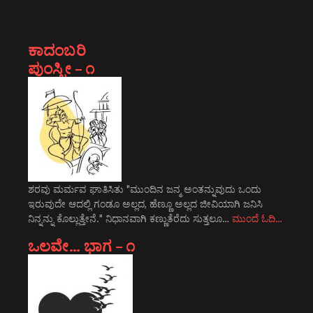
ಕಾದಂಬರಿ
ಪುಂಸ್ತ್ರೀ – ೧
ಶರವು ಮರ್ಮವ ಘಾತಿಸಿತು "ಮುಂದಿನ ಜನ್ಮ ಅಂತನ್ನುವುದು ಒಂದು
ಇರುವುದೇ ಆದಲ್ಲಿ ಗಂಡೂ ಅಲ್ಲದ, ಹೆಣ್ಣೂ ಅಲ್ಲದ ಜೀವಿಯಾಗಿ ಜನಿಸಿ
ನಿನ್ನನ್ನು ಕೊಲ್ಲುತ್ತೇನೆ." ನಿಧಾನವಾಗಿ ಕಣ್ಣುತೆರೆದು ಸುತ್ತಲೂ…
ಮುಂದೆ ಓದಿ…
ಒಲವೇ… ಭಾಗ – ೧