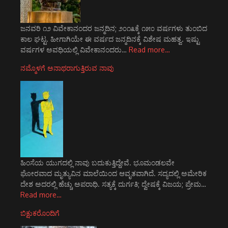
ಜನವರಿ ೧೨ ವಿವೇಕಾನಂದರ ಜನ್ಮದಿನ; ೨೦೧೩ಕ್ಕೆ ೧೫೦ ವರ್ಷಗಳು ತುಂಬಿದ
ಕಾಲ ಘಟ್ಟ. ಹೀಗಾಗಿಯೇ ಈ ವರ್ಷದ ಜನ್ಮದಿನಕ್ಕೆ ವಿಶೇಷ ಮಹತ್ವ. ಇಷ್ಟು
ವರ್ಷಗಳ ಅವಧಿಯಲ್ಲಿ ವಿವೇಕಾನಂದರು…
Read more…
ನಮ್ಮೊಳಗೆ ಅನಾಥರಾಗುತ್ತಿರುವ ನಾವು
ಹಿಂಸೆಯ ಯುಗದಲ್ಲಿ ನಾವು ಬದುಕುತ್ತಿದ್ದೇವೆ. ಭೂಮಂಡಲವೇ
ಘೋರವಾದ ಮೃತ್ಯುವಿನ ಮಾಲೆಯಿಂದ ಆವೃತವಾಗಿದೆ. ಸದ್ಯದಲ್ಲಿ ಅಮೇರಿಕ
ದೇಶ ಅದರಲ್ಲಿ ಹೆಚ್ಚು ಅಪರಾಧಿ. ಸತ್ಯಕ್ಕೆ ದುರ್ಗತಿ; ದ್ವೇಷಕ್ಕೆ ವಿಜಯ; ಪ್ರೇಮ…
Read more…
ಬಿಕ್ಷುಕರೊಂದಿಗೆ