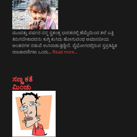
ಮೂವತ್ತು ವರ್ಷದ ನನ್ನ ಸ್ವತಂತ್ರ ಭಾರತದಲ್ಲಿ ಹೆಮ್ಮೆಯಿಂದ ತಲೆ ಎತ್ತಿ
ತಿರುಗಬೇಕಾದವನು ಕುಗ್ಗಿ ಕುಸಿದು ಹೋಗುವಂಥ ಅಮಾನವೀಯ
ಅಂತರಗಳ ನಡುವೆ ಉಸಿರಾಡುತ್ತಿದ್ದೇನೆ. ವೈಭೋಗದಲ್ಲಿರುವ ಸ್ವಪ್ರತಿಷ್ಟಿತ
ರಾಜಕಾರಣಿಗಳು ಒಂದು…
Read more…
ಸಣ್ಣ ಕತೆ
ಮಿಂಚು