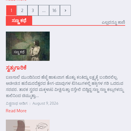
1
2
3
...
16
ಸಣ್ಣ ಕಥೆ
ಎಲ್ಲವನ್ನೂ ಕಾಣಿ
ಸಣ್ಣ ಕಥೆ
ಸ್ವತ್ತುಗಾರಿಕೆ
ಬಣಸಾಲೆ ಮುಂದಿನಿಂದ ಹೆಜ್ಜೆ ಹಾಕುವಾಗ ಹೊತ್ತು ಕಂತಿದ್ದು ಲಕ್ಷ್ಯಕ್ಕೆ ಬಂದಿರಲಿಲ್ಲ.
ಆಚೀಚಿನ ಹನೆಮರದೆತ್ತರದ ತೇಗ-ಮಾವುಗಳ ಟಿಸಿಲುಗಳಲ್ಲಿ ಹಕ್ಕಿಗಳ ಗರಿ ಒದರುವ
ಸರಪರ. ತಾರಕ ಸ್ವರದ ಮಕ್ಕಳಾಟ ವೀಕ್ಷಿಸುತ್ತಾ ರಸ್ತೇಲಿ ಬಿದ್ದಿದ್ದ ಸಣ್ಣ ಸಣ್ಣ ಕಲ್ಲುಗಳನ್ನು
ಕಾಲಿನಿಂದ ಚಿಮ್ಮುತ್ತಾ...
ವಿಶ್ವನಾಥ ಅಡಿಗ
August 9, 2026
Read More