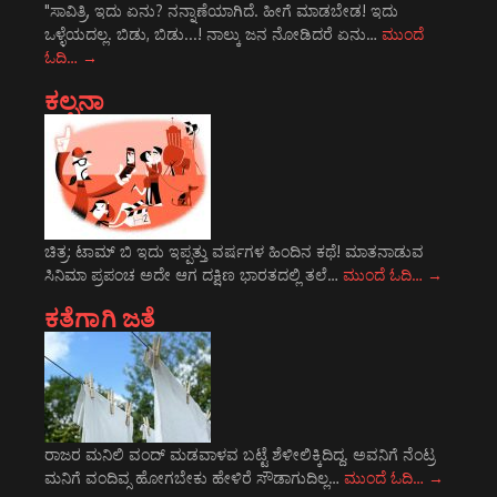
"ಸಾವಿತ್ರಿ, ಇದು ಏನು? ನನ್ನಾಣೆಯಾಗಿದೆ. ಹೀಗೆ ಮಾಡಬೇಡ! ಇದು
ಒಳ್ಳೆಯದಲ್ಲ. ಬಿಡು, ಬಿಡು...! ನಾಲ್ಕು ಜನ ನೋಡಿದರೆ ಏನು…
ಮುಂದೆ
ಓದಿ…
→
ಕಲ್ಪನಾ
ಚಿತ್ರ: ಟಾಮ್ ಬಿ ಇದು ಇಪ್ಪತ್ತು ವರ್ಷಗಳ ಹಿಂದಿನ ಕಥೆ! ಮಾತನಾಡುವ
ಸಿನಿಮಾ ಪ್ರಪಂಚ ಅದೇ ಆಗ ದಕ್ಷಿಣ ಭಾರತದಲ್ಲಿ ತಲೆ…
ಮುಂದೆ ಓದಿ…
→
ಕತೆಗಾಗಿ ಜತೆ
ರಾಜರ ಮನಿಲಿ ವಂದ್ ಮಡವಾಳವ ಬಟ್ಟೆ ಶೆಳೀಲಿಕ್ಕಿದಿದ್ದ. ಅವನಿಗೆ ನೆಂಟ್ರ
ಮನಿಗೆ ವಂದಿವ್ಸ ಹೋಗಬೇಕು ಹೇಳಿರೆ ಸೌಡಾಗುದಿಲ್ಲ…
ಮುಂದೆ ಓದಿ…
→