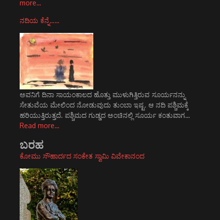
more…
ನದಿಯ ಕೆನ್ನೆ……
ಅವನಿಗೆ ದಿನಾ ಸಾಯಂಕಾಲದ ಹೊತ್ತು ಮುಳುಗಿತ್ತಿರುವ ಸೂರ್ಯನನ್ನು
ಸೇತುವೆಯ ಮೇಲಿಂದ ನೋಡುವುದು ತುಂಬಾ ಇಷ್ಟ. ಆ ನದಿ ಪಶ್ಚಿಮಕ್ಕೆ
ಹರಿಯುತ್ತಿರುತ್ತದೆ. ಪಶ್ಚಿಮದ ಗುಡ್ಡದ ಅಂಚಿನಲ್ಲಿ ಸೂರ್ಯ ಕಂತುವಾಗ…
Read more…
ಬರಹ
ಕೋಮು ಸೌಹಾರ್ದದ ಸಂಕೇತ ಸ್ವಾಮಿ ವಿವೇಕಾನಂದ