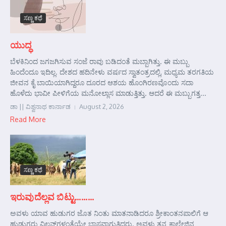
ಸಣ್ಣ ಕಥೆ
ಯುದ್ಧ
ಬೆಳಕಿನಿಂದ ಜಗಜಗಿಸುವ ಸಂಜೆ ರಾವು ಬಡಿದಂತೆ ಮಬ್ಬಾಗಿತ್ತು. ಈ ಮಬ್ಬು
ಹಿಂದೆಂದೂ ಇದಿಲ್ಲ. ದೇಶದ ಹದಿನೇಳು ವರ್ಷದ ಸ್ವಾತಂತ್ರದಲ್ಲಿ, ಮಧ್ಯಮ ತರಗತಿಯ
ಜೀವನ ಕೈ ಬಾಯಿಯಾಗಿದ್ದರೂ ದೂರದ ಆಶಯ ಹೊಂಗಿರಣವೊಂದು ಸದಾ
ಹೊಳೆದು ಭಾವೀ ಪೀಳಿಗೆಯ ಮನೋಲ್ಲಾಸ ಮಾಡುತ್ತಿತ್ತು. ಆದರೆ ಈ ಮಬ್ಬುಗತ್ತ...
ಡಾ || ವಿಶ್ವನಾಥ ಕಾರ್ನಾಡ
August 2, 2026
Read More
ಸಣ್ಣ ಕಥೆ
ಇರುವುದೆಲ್ಲವ ಬಿಟ್ಟು………
ಅವಳು ಯಾವ ಹುಡುಗರ ಜೊತ ನಿಂತು ಮಾತನಾಡಿದರೂ ಶ್ರೀಕಾಂತನಪಾಲಿಗೆ ಆ
ಹುಡುಗರು ವಿಲನ್‌ಗಳಂತೆಯೇ ಭಾಸವಾಗುತ್ತಿದ್ದರು. ಅವಳು ತನ್ನ ಕಾಲೇಜಿನ