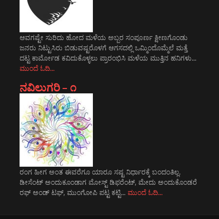
ಆವಗಷ್ಟೇ ಸುರಿದು ಹೋದ ಮಳೆಯ ಅಬ್ಬರ ಸಂಪೂರ್ಣ ಕ್ಷೀಣಗೊಂಡು
ಜನರು ನಿಟ್ಟುಸಿರು ಬಿಡುವಷ್ಟರೊಳಗೆ ಆಗಸದಲ್ಲಿ ಒಮ್ಮಿಂದೊಮ್ಮೆಲೆ ಮತ್ತೆ
ದಟ್ಟ ಕಾರ್ಮೋಡ ಕವಿದುಕೊಳ್ಳಲು ಪ್ರಾರಂಭಿಸಿ ಮಳೆಯ ಮುತ್ತಿನ ಹನಿಗಳು…
ಮುಂದೆ ಓದಿ…
ನವಿಲುಗರಿ – ೧
ರಂಗ ಹೀಗ ಅಂತ ಈವರೆಗೂ ಯಾರೂ ಸಷ್ಟ ನಿರ್ಧಾರಕ್ಕೆ ಬಂದಂತಿಲ್ಲ.
ಡೀಸೆಂಟ್ ಅಂದುಕೂಂಡಾಗ ಮೋಸ್ಟ್‌ ಡಿಫರೆಂಟ್‌, ಮೇದು ಅಂದುಕೊಂಡರೆ
ರಫ್ ಅಂಡ್ ಟಫ್, ಮುಂಗೋಪಿ ಪಟ್ಟ ಕಟ್ಟಿ…
ಮುಂದೆ ಓದಿ…