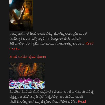
ನಾಲ್ಕು ವರ್ಷಗಳ ಹಿಂದೆ ಊರು ಬಿಟ್ಟು ಹೋಗಿದ್ದ ರಂಗಸ್ವಾಮಿ ಮರಳಿ
ಬಂದಿದ್ದಾನೆ ಎಂಬ ಸುದ್ದಿ ಎಲ್ಲರಿಗೂ ಗೊತ್ತಾಗಲು ಹೆಚ್ಚು ಸಮಯ
ಹಿಡಿಯಲಿಲ್ಲ. ರಂಗಸ್ವಾಮಿ, ಸೋಮಯ್ಯ, ಗೋಪಾಲಕೃಷ್ಣ ಕಾರಂತ,…
Read
more…
ಕುಂಟ ಬಸವನ ಪ್ರೇಮ ಪುರಾಣ
ಕೊಡಗಿನ ಕೊನೆಯ ದೊರೆ ಚಿಕ್ಕವೀರನ ದಿವಾನ ಕುಂಟ ಬಸವನದು ವಿಶಿಷ್ಟ
ವ್ಯಕ್ತಿತ್ತ್ವ. ಅವನಿಗೆ ತನ್ನ ಹಿನ್ನೆಲೆ ಗೊತ್ತಿರಲಿಲ್ಲ. ಅರಮನೆಯ ಚಾಕರಿ
ಮಾಡಿಕೊಂಡಿದ್ದ ಅವನನ್ನು ಚಿಕ್ಕವೀರ ದಿವಾನಗಿರಿಗೆ ಏರಿಸಿ…
Read