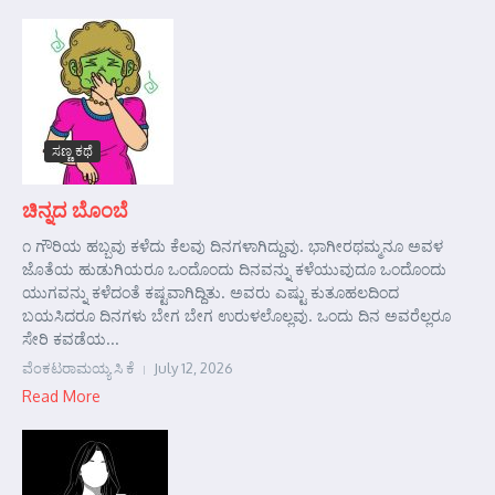
ಸಣ್ಣ ಕಥೆ
ಚಿನ್ನದ ಬೊಂಬೆ
೧ ಗೌರಿಯ ಹಬ್ಬವು ಕಳೆದು ಕೆಲವು ದಿನಗಳಾಗಿದ್ದುವು. ಭಾಗೀರಥಮ್ಮನೂ ಅವಳ
ಜೊತೆಯ ಹುಡುಗಿಯರೂ ಒಂದೊಂದು ದಿನವನ್ನು ಕಳೆಯುವುದೂ ಒಂದೊಂದು
ಯುಗವನ್ನು ಕಳೆದಂತೆ ಕಷ್ಟವಾಗಿದ್ದಿತು. ಅವರು ಎಷ್ಟು ಕುತೂಹಲದಿಂದ
ಬಯಸಿದರೂ ದಿನಗಳು ಬೇಗ ಬೇಗ ಉರುಳಲೊಲ್ಲವು. ಒಂದು ದಿನ ಅವರೆಲ್ಲರೂ
ಸೇರಿ ಕವಡೆಯ...
ವೆಂಕಟರಾಮಯ್ಯ ಸಿ ಕೆ
July 12, 2026
Read More