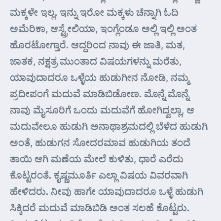
ಮಕ್ಕಳೇ ಇಲ್ಲ. ಇನ್ನು ಇರೋ ಮಕ್ಕಳು ಚೆನ್ನಾಗಿ ಓದಿ
ಅಮೆರಿಕಾ, ಆಸ್ಟ್ರೇಲಿಯಾ, ಇಂಗ್ಲೆಂಡೂ ಅಲ್ಲಿ ಇಲ್ಲಿ ಅಂತ
ಹೊರಟೋಗ್ತಾರೆ. ಆದ್ದರಿಂದ ನಾವು ಈ ಜಾತಿ, ಮತ,
ಜಾತಕ, ನಕ್ಷತ್ರ ಮುಂತಾದ ವಿಷಯಗಳನ್ನು ಮರೆತು,
ಯಾವುದಾದರೂ ಒಳ್ಳೆಯ ಹುಡುಗೀನ ನೋಡಿ, ನಮ್ಮ
ಪ್ರದೀಪಂಗೆ ಮದುವೆ ಮಾಡಿಬಿಡೋಣ. ಮೊನ್ನೆ ಮೊನ್ನೆ
ನಾವು ಮೈಸೂರಿಗೆ ಒಂದು ಮದುವೆಗೆ ಹೋಗಿದ್ವಲ್ಲಾ, ಆ
ಮದುವೇಲೂ ಹುಡುಗಿ ಅನಾಥಾಶ್ರಮದಲ್ಲಿ ಬೆಳೆದ ಹುಡುಗಿ
ಅಂತೆ, ಹುಡುಗನ ಸೋದರಮಾವ ಹುಡುಗಿಯ ತಂದೆ
ತಾಯಿ ಆಗಿ ಮಣೆಯ ಮೇಲೆ ಕುಳಿತು, ಧಾರೆ ಎರೆದು
ಕೊಟ್ಟರಂತೆ. ಕೃಷ್ಣಮೂರ್ತಿ ಎಲ್ಲಾ ವಿಷಯ ವಿವರವಾಗಿ
ಹೇಳಿದರು. ನೀವು ಹಾಗೇ ಯಾವುದಾದರೂ ಒಳ್ಳೆ ಹುಡುಗಿ
ಸಿಕ್ಕಿದರೆ ಮದುವೆ ಮಾಡಿಬಿಡಿ ಅಂತ ಸಲಹೆ ಕೊಟ್ಟರು.