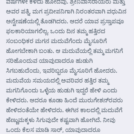
ವರ್ಷಗಳೇ ಕಳೆದು ಹೋದವು. ಶ್ರೀನಿವಾಸರಾಯರು ಮತ್ತು
ಅವರ ಪತ್ನಿ, ಮಗ ಪ್ರದೀಪನಿಗಾಗಿ ನಿರಂತರವಾಗಿ ವಧುವಿನ
ಅನ್ವೇಷಣೆಯಲ್ಲಿ ತೊಡಗಿದರು. ಆದರೆ ಯಾವ ಪ್ರಸ್ತಾಪವೂ
ಫಲಕಾರಿಯಾಗಲಿಲ್ಲ. ಒಂದು ದಿನ ತಮ್ಮ ಹತ್ತಿರದ
ಸಂಬಂಧಿಕರ ಮಗನ ಮದುವೆಗೆಂದು ಮೈಸೂರಿಗೆ
ಹೋಗಬೇಕಾಗಿ ಬಂತು. ಆ ಮದುವೆಯಲ್ಲಿ ತಮ್ಮ ಮಗನಿಗೆ
ಸರಿಹೊಂದುವ ಯಾವುದಾದರೂ ಹುಡುಗಿ
ಸಿಗಬಹುದೆಂದು, ಇವರಿಬ್ಬರೂ ಮೈಸೂರಿಗೆ ಹೋದರು.
ಮದುವೆಯ ಸಮಯದಲ್ಲಿ ಅವರಿವರ ಹತ್ತಿರ ತಮ್ಮ
ಮಗನಿಗೊಂದು ಒಳ್ಳೆಯ ಹುಡುಗಿ ಇದ್ದರೆ ಹೇಳಿ ಎಂದು
ಕೇಳಿದರು. ಆದರೂ ಕೂಡಾ ಹಿಂದೆ ಮುರುಗೇಶನ್‌ರವರು
ಹೇಳಿದಂತೆಯೇ ಹೇಳಿದರು. ಈಗಿನ ಕಾಲದಲ್ಲಿ ಮದುವೆಗೆ
ಹೆಣ್ಣುಮಕ್ಕಳು ಸಿಗುವುದೇ ಕಷ್ಟವಾಗಿ ಹೋಗಿದೆ. ನೀವು
ಒಂದು ಕೆಲಸ ಮಾಡಿ ಸಾರ್, ಯಾವುದಾದರೂ