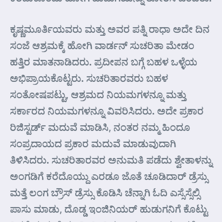
ಕೃಷ್ಣಮೂರ್ತಿಯವರು ಮತ್ತು ಅವರ ಪತ್ನಿ ರಾಧಾ ಅದೇ ದಿನ
ಸಂಜೆ ಆಶ್ರಮಕ್ಕೆ ಹೋಗಿ ವಾರ್ಡನ್ ಸುಚರಿತಾ ಮೇಡಂ
ಹತ್ತಿರ ಮಾತನಾಡಿದರು. ಪ್ರದೀಪನ ಬಗ್ಗೆ ಬಹಳ ಒಳ್ಳೆಯ
ಅಭಿಪ್ರಾಯಕೊಟ್ಟರು. ಸುಚರಿತಾರವರು ಬಹಳ
ಸಂತೋಷಪಟ್ಟು, ಆಶ್ರಮದ ನಿಯಮಗಳನ್ನೂ ಮತ್ತು
ಸರ್ಕಾರದ ನಿಯಮಗಳನ್ನೂ ವಿವರಿಸಿದರು. ಅದೇ ಪ್ರಕಾರ
ರಿಜಿಸ್ಟರ್ಡ್ ಮದುವೆ ಮಾಡಿಸಿ, ನಂತರ ನಮ್ಮ ಹಿಂದೂ
ಸಂಪ್ರದಾಯದ ಪ್ರಕಾರ ಮದುವೆ ಮಾಡುವುದಾಗಿ
ತಿಳಿಸಿದರು. ಸುಚರಿತಾರವರ ಅನುಮತಿ ಪಡೆದು ಶ್ವೇತಾಳನ್ನು
ಅಂಗಡಿಗೆ ಕರೆದೊಯ್ದು ಎರಡೂ ಜೊತೆ ಚೂಡಿದಾರ್ ಡ್ರೆಸ್ಸು
ಮತ್ತೆ ಲಂಗ ಬ್ರೌಸ್ ಡ್ರೆಸ್ಸು ಕೊಡಿಸಿ ಚೆನ್ನಾಗಿ ಓದಿ ಎಸ್ಸೆಸ್ಸೆಲ್ಸಿ
ಪಾಸು ಮಾಡು, ದೊಡ್ಡ ಇಂಜಿನಿಯರ್ ಹುಡುಗನಿಗೆ ಕೊಟ್ಟು