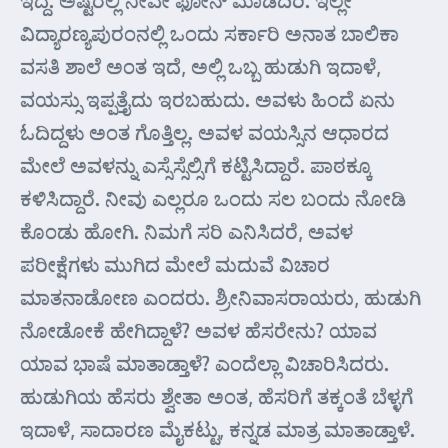
ವಿದ್ಯಾರಣ್ಯಪುರಂನಲ್ಲಿ ಒಂದು ಸರ್ಕಾರಿ ಅನಾತ ಬಾಲಿಕಾ
ವಸತಿ ಶಾಲೆ ಅಂತ ಇದೆ, ಅಲ್ಲಿ ಒಬ್ಬ ಹುಡುಗಿ ಇದಾಳೆ,
ವಯಸ್ಸು ಇಪ್ಪತ್ತೈದು ಇರಬಹುದು. ಅವಳು ಹಿಂದೆ ಏನು
ಓದಿದ್ದಳು ಅಂತ ಗೊತ್ತಿಲ್ಲ. ಅವಳ ವಯಸ್ಸಿನ ಆಧಾರದ
ಮೇಲೆ ಅವಳನ್ನು ಎಸ್ಸೆಸ್ಸೆಲ್ಸಿಗೆ ಕಟ್ಟಿಸಿದ್ದಾರೆ. ಪಾಠಕ್ಕೂ
ಕಳಿಸಿದ್ದಾರೆ. ನೀವು ಎಲ್ಲರೂ ಒಂದು ಸಲ ಬಂದು ನೋಡಿ
ಕೊಂಡು ಹೋಗಿ. ನಿಮಗೆ ಸರಿ ಎನಿಸಿದರೆ, ಅವಳ
ಪರೀಕ್ಷೆಗಳು ಮುಗಿದ ಮೇಲೆ ಮದುವೆ ವಿಚಾರ
ಮಾತನಾಡೋಣ ಎಂದರು. ಶ್ರೀನಿವಾಸರಾಯರು, ಹುಡುಗಿ
ನೋಡೋಕೆ ಹೇಗಿದ್ದಾಳೆ? ಅವಳ ಹೆಸರೇನು? ಯಾವ
ಯಾವ ಭಾಷೆ ಮಾತಾಡ್ತಾಳೆ? ಎಂದೆಲ್ಲಾ ವಿಚಾರಿಸಿದರು.
ಹುಡುಗಿಯ ಹೆಸರು ಶ್ವೇತಾ ಅಂತ, ಹೆಸರಿಗೆ ತಕ್ಕಂತೆ ಬೆಳ್ಳಗೆ
ಇದಾಳೆ, ಸಾದಾರಣ ಮೈಕಟ್ಟು, ಕನ್ನಡ ಮಾತ್ರ ಮಾತಾಡ್ತಾಳೆ.