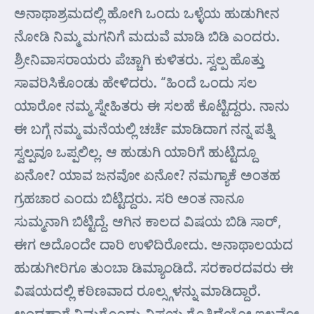
ಅನಾಥಾಶ್ರಮದಲ್ಲಿ ಹೋಗಿ ಒಂದು ಒಳ್ಳೆಯ ಹುಡುಗೀನ
ನೋಡಿ ನಿಮ್ಮ ಮಗನಿಗೆ ಮದುವೆ ಮಾಡಿ ಬಿಡಿ ಎಂದರು.
ಶ್ರೀನಿವಾಸರಾಯರು ಪೆಚ್ಚಾಗಿ ಕುಳಿತರು. ಸ್ವಲ್ಪ ಹೊತ್ತು
ಸಾವರಿಸಿಕೊಂಡು ಹೇಳಿದರು. “ಹಿಂದೆ ಒಂದು ಸಲ
ಯಾರೋ ನಮ್ಮ ಸ್ನೇಹಿತರು ಈ ಸಲಹೆ ಕೊಟ್ಟಿದ್ದರು. ನಾನು
ಈ ಬಗ್ಗೆ ನಮ್ಮ ಮನೆಯಲ್ಲಿ ಚರ್ಚೆ ಮಾಡಿದಾಗ ನನ್ನ ಪತ್ನಿ
ಸ್ವಲ್ಪವೂ ಒಪ್ಪಲಿಲ್ಲ. ಆ ಹುಡುಗಿ ಯಾರಿಗೆ ಹುಟ್ಟಿದ್ದೂ
ಏನೋ? ಯಾವ ಜನವೋ ಏನೋ? ನಮಗ್ಯಾಕೆ ಅಂತಹ
ಗ್ರಹಚಾರ ಎಂದು ಬಿಟ್ಟಿದ್ದರು. ಸರಿ ಅಂತ ನಾನೂ
ಸುಮ್ಮನಾಗಿ ಬಿಟ್ಟಿದ್ದೆ. ಆಗಿನ ಕಾಲದ ವಿಷಯ ಬಿಡಿ ಸಾರ್,
ಈಗ ಅದೊಂದೇ ದಾರಿ ಉಳಿದಿರೋದು. ಅನಾಥಾಲಯದ
ಹುಡುಗೀರಿಗೂ ತುಂಬಾ ಡಿಮ್ಯಾಂಡಿದೆ. ಸರಕಾರದವರು ಈ
ವಿಷಯದಲ್ಲಿ ಕಠಿಣವಾದ ರೂಲ್ಸ್ಗಳನ್ನು ಮಾಡಿದ್ದಾರೆ.
ಅಂದಹಾಗೆ ನಿಮಗೊಂದು ವಿಷಯ ಗೊತ್ತಿದೆಯೋ ಇಲ್ಲವೋ