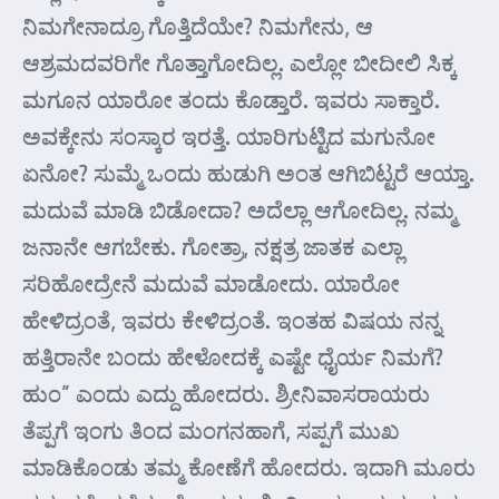
ನಿಮಗೇನಾದ್ರೂ ಗೊತ್ತಿದೆಯೇ? ನಿಮಗೇನು, ಆ
ಆಶ್ರಮದವರಿಗೇ ಗೊತ್ತಾಗೋದಿಲ್ಲ. ಎಲ್ಲೋ ಬೀದೀಲಿ ಸಿಕ್ಕ
ಮಗೂನ ಯಾರೋ ತಂದು ಕೊಡ್ತಾರೆ. ಇವರು ಸಾಕ್ತಾರೆ.
ಅವಕ್ಕೇನು ಸಂಸ್ಕಾರ ಇರತ್ತೆ. ಯಾರಿಗುಟ್ಟಿದ ಮಗುನೋ
ಏನೋ? ಸುಮ್ಮೆ ಒಂದು ಹುಡುಗಿ ಅಂತ ಆಗಿಬಿಟ್ಟರೆ ಆಯ್ತಾ.
ಮದುವೆ ಮಾಡಿ ಬಿಡೋದಾ? ಅದೆಲ್ಲಾ ಆಗೋದಿಲ್ಲ. ನಮ್ಮ
ಜನಾನೇ ಆಗಬೇಕು. ಗೋತ್ರಾ, ನಕ್ಷತ್ರ ಜಾತಕ ಎಲ್ಲಾ
ಸರಿಹೋದ್ರೇನೆ ಮದುವೆ ಮಾಡೋದು. ಯಾರೋ
ಹೇಳಿದ್ರಂತೆ, ಇವರು ಕೇಳಿದ್ರಂತೆ. ಇಂತಹ ವಿಷಯ ನನ್ನ
ಹತ್ತಿರಾನೇ ಬಂದು ಹೇಳೋದಕ್ಕೆ ಎಷ್ಟೇ ಧೈರ್ಯ ನಿಮಗೆ?
ಹುಂ” ಎಂದು ಎದ್ದು ಹೋದರು. ಶ್ರೀನಿವಾಸರಾಯರು
ತೆಪ್ಪಗೆ ಇಂಗು ತಿಂದ ಮಂಗನಹಾಗೆ, ಸಪ್ಪಗೆ ಮುಖ
ಮಾಡಿಕೊಂಡು ತಮ್ಮ ಕೋಣೆಗೆ ಹೋದರು. ಇದಾಗಿ ಮೂರು