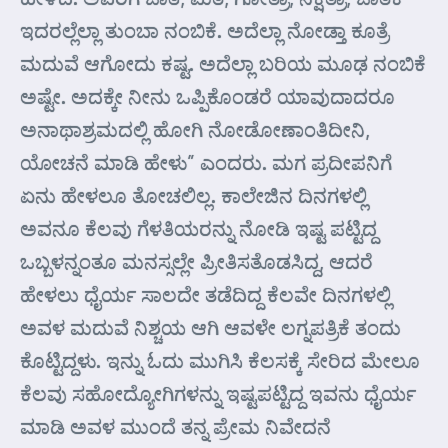
ಇದರಲ್ಲೆಲ್ಲಾ ತುಂಬಾ ನಂಬಿಕೆ. ಅದೆಲ್ಲಾ ನೋಡ್ತಾ ಕೂತ್ರೆ
ಮದುವೆ ಆಗೋದು ಕಷ್ಟ. ಅದೆಲ್ಲಾ ಬರಿಯ ಮೂಢ ನಂಬಿಕೆ
ಅಷ್ಟೇ. ಅದಕ್ಕೇ ನೀನು ಒಪ್ಪಿಕೊಂಡರೆ ಯಾವುದಾದರೂ
ಅನಾಥಾಶ್ರಮದಲ್ಲಿ ಹೋಗಿ ನೋಡೋಣಾಂತಿದೀನಿ,
ಯೋಚನೆ ಮಾಡಿ ಹೇಳು” ಎಂದರು. ಮಗ ಪ್ರದೀಪನಿಗೆ
ಏನು ಹೇಳಲೂ ತೋಚಲಿಲ್ಲ. ಕಾಲೇಜಿನ ದಿನಗಳಲ್ಲಿ
ಅವನೂ ಕೆಲವು ಗೆಳತಿಯರನ್ನು ನೋಡಿ ಇಷ್ಟ ಪಟ್ಟಿದ್ದ
ಒಬ್ಬಳನ್ನಂತೂ ಮನಸ್ಸಲ್ಲೇ ಪ್ರೀತಿಸತೊಡಸಿದ್ದ, ಆದರೆ
ಹೇಳಲು ಧೈರ್ಯ ಸಾಲದೇ ತಡೆದಿದ್ದ ಕೆಲವೇ ದಿನಗಳಲ್ಲಿ
ಅವಳ ಮದುವೆ ನಿಶ್ಚಯ ಆಗಿ ಆವಳೇ ಲಗ್ನಪತ್ರಿಕೆ ತಂದು
ಕೊಟ್ಟಿದ್ದಳು. ಇನ್ನು ಓದು ಮುಗಿಸಿ ಕೆಲಸಕ್ಕೆ ಸೇರಿದ ಮೇಲೂ
ಕೆಲವು ಸಹೋದ್ಯೋಗಿಗಳನ್ನು ಇಷ್ಟಪಟ್ಟಿದ್ದ ಇವನು ಧೈರ್ಯ
ಮಾಡಿ ಅವಳ ಮುಂದೆ ತನ್ನ ಪ್ರೇಮ ನಿವೇದನೆ