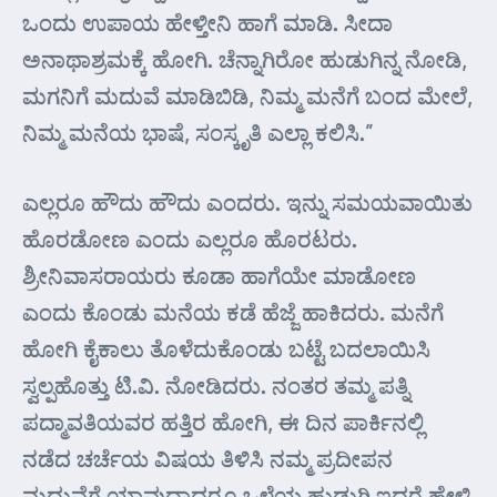
ಒಂದು ಉಪಾಯ ಹೇಳ್ತೀನಿ ಹಾಗೆ ಮಾಡಿ. ಸೀದಾ
ಅನಾಥಾಶ್ರಮಕ್ಕೆ ಹೋಗಿ. ಚೆನ್ನಾಗಿರೋ ಹುಡುಗಿನ್ನ ನೋಡಿ,
ಮಗನಿಗೆ ಮದುವೆ ಮಾಡಿಬಿಡಿ, ನಿಮ್ಮ ಮನೆಗೆ ಬಂದ ಮೇಲೆ,
ನಿಮ್ಮ ಮನೆಯ ಭಾಷೆ, ಸಂಸ್ಕೃತಿ ಎಲ್ಲಾ ಕಲಿಸಿ.”
ಎಲ್ಲರೂ ಹೌದು ಹೌದು ಎಂದರು. ಇನ್ನು ಸಮಯವಾಯಿತು
ಹೊರಡೋಣ ಎಂದು ಎಲ್ಲರೂ ಹೊರಟರು.
ಶ್ರೀನಿವಾಸರಾಯರು ಕೂಡಾ ಹಾಗೆಯೇ ಮಾಡೋಣ
ಎಂದು ಕೊಂಡು ಮನೆಯ ಕಡೆ ಹೆಜ್ಜೆ ಹಾಕಿದರು. ಮನೆಗೆ
ಹೋಗಿ ಕೈಕಾಲು ತೊಳೆದುಕೊಂಡು ಬಟ್ಟೆ ಬದಲಾಯಿಸಿ
ಸ್ವಲ್ಪಹೊತ್ತು ಟಿ.ವಿ. ನೋಡಿದರು. ನಂತರ ತಮ್ಮ ಪತ್ನಿ
ಪದ್ಮಾವತಿಯವರ ಹತ್ತಿರ ಹೋಗಿ, ಈ ದಿನ ಪಾರ್ಕಿನಲ್ಲಿ
ನಡೆದ ಚರ್ಚೆಯ ವಿಷಯ ತಿಳಿಸಿ ನಮ್ಮ ಪ್ರದೀಪನ
ಮದುವೆಗೆ ಯಾವುದಾದರೂ ಒಳ್ಳೆಯ ಹುಡುಗಿ ಇದ್ದರೆ ಹೇಳಿ