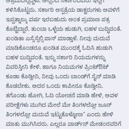
ಕಳಿಸಿಕೊಟ್ಟರು. ಸರ್ಕಾರಿ ಆಸ್ಪತ್ರೆಯ ಡಾಕ್ಟರುಗಳು ಅವಳಿಗೆ
ಇಪ್ಪತ್ನಾಲ್ಕು ವರ್ಷ ಇರಬಹುದು ಅಂತ ಪ್ರಮಾಣ ಪತ್ರ
ಕೊಟ್ಟಿದ್ದಾರೆ. ತುಂಬಾ ಒಳ್ಳೆಯ ಹುಡುಗಿ, ಬಹಳ ಬುದ್ಧಿವಂತೆ.
ಖಂಡಿತಾ ಎಸ್ಸೆಸ್ಸೆಲ್ಸಿ ಪಾಸ್ ಮಾಡ್ತಾಳೆ. ನೀವು ಮದುವೆ
ಮಾಡಿಕೊಂಡರೂ ಖಂಡಿತ ಮುಂದಕ್ಕೆ ಓದಿಸಿ ಹುಡುಗಿ
ಬಹಳ ಬುದ್ಧಿವಂತೆ. ಇನ್ನು ಸರ್ಕಾರಿ ನಿಯಮಗಳನ್ನು
ವಿವರಿಸ್ತೀನಿ ಕೇಳಿ. ಹಾಗೂ ನಿಯಮಗಳ ಪ್ರಿಂಟ್‌ಔಟ್
ಕೂಡಾ ಕೊಡ್ತೀನಿ, ನೀವು ಒಂದು ಬಾಂಡ್‌ಗೆ ಸೈನ್ ಮಾಡಿ
ಕೊಡಬೇಕು. ಅದರ ಒಂದು ಕಾಪೀನೂ ಕೊಡ್ತೀನಿ.
ತಗೊಂಡು ಹೋಗಿ, ಓದಿ ಯೋಚನೆ ಮಾಡಿ ಹೇಳಿ, ಅವಳ
ಪರೀಕ್ಷೆಗಳು ಮುಗಿದ ಮೇಲೆ ಮೇ ತಿಂಗಳಲ್ಲೋ ಜೂನ್
ತಿಂಗಳಲ್ಲೋ ಮದುವೆ ಇಟ್ಟುಕೊಳ್ಳೋಣ” ಎಂದು ಹೇಳಿ
ಮಾತು ಮುಗಿಸಿದರು. ಎಲ್ಲರೂ ವಾರ್ಡ್‌ನ್ ಮೇಡಂರವರಿಗೆ