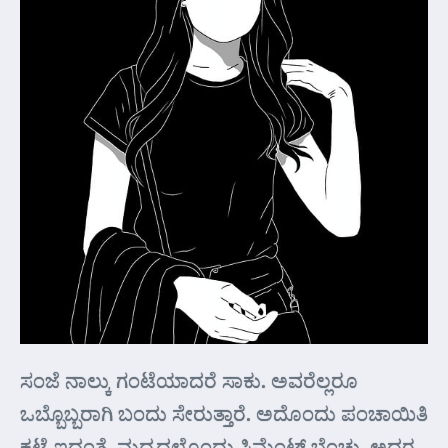
ಸಂಜೆ ನಾಲ್ಕು ಗಂಟೆಯಾದರೆ ಸಾಕು. ಅವರೆಲ್ಲರೂ
ಒಬ್ಬೊಬ್ಬರಾಗಿ ಬಂದು ಸೇರುತ್ತಾರೆ. ಅದೊಂದು ಪಂಚಾಯಿತಿ
ಕಟ್ಟೆ ಇದ್ದಂತೆ. ಮಧ್ಯದಲ್ಲೊಂದು ಸಿಮೆಂಟ್ ಬೆಂಚು, ಅದರ