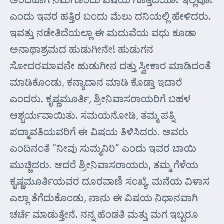
ಎಂದು ಇವರ ಹತ್ತಿರ ಬಂದು ಮೆಲು ದನಿಯಲ್ಲಿ ಹೇಳಿದರು.
ಇವತ್ತು ನಡೇತಿದೆಯಲ್ಲಾ ಈ ಮದುವೆಯ ವಧು ಕೂಡಾ
ಅನಾಥಾಶ್ರಮದ ಹುಡುಗೀನೇ! ಹುಡುಗನ
ಸೋದರಮಾವನೇ ಹುಡುಗೀನ ದತ್ತು ಸ್ವೀಕಾರ ಮಾಡಿದಂತೆ
ಮಾಡಿಕೊಂಡು, ಕನ್ಯಾದಾನ ಮಾಡಿ ಕೊಡ್ತಾ ಇದಾರೆ
ಎಂದರು. ಕೃಷ್ಣಮೂರ್ತಿ, ಶ್ರೀನಿವಾಸರಾಯರಿಗೆ ಬಹಳ
ಆಶ್ಚರ್ಯವಾಯಿತು. ಸಮಯನೋಡಿ, ತಮ್ಮ ಪತ್ನಿ
ಪದ್ಮಾವತಿಯವರಿಗೆ ಈ ವಿಷಯ ತಿಳಿಸಿದರು. ಅವರು
ಎಂದಿನಂತೆ “ನೀವು ಸುಮ್ಮನಿರಿ” ಎಂದು ಇವರ ಬಾಯಿ
ಮುಚ್ಚಿದರು. ಆದರೆ ಶ್ರೀನಿವಾಸರಾಯರು, ತಮ್ಮ ಗೆಳೆಯ
ಕೃಷ್ಣಮೂರ್ತಿಯವರ ದೂರವಾಣಿ ಸಂಖ್ಯೆ, ಮನೆಯ ವಿಳಾಸ
ಎಲ್ಲಾ ತೆಗೆದುಕೊಂಡು, ನಾನು ಈ ವಿಷಯ ನಿಧಾನವಾಗಿ
ಚರ್ಚೆ ಮಾಡುತ್ತೇನೆ. ನನ್ನ ಹೆಂಡತಿ ಮತ್ತು ಮಗ ಇಬ್ಬರೂ