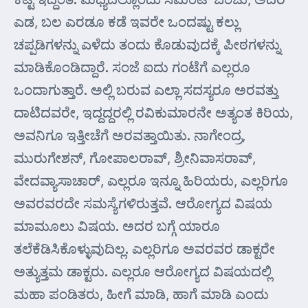
ಎಡ, ಬಲ ಎರಡೂ ಕಡೆ ಇವರೇ ಒಂದಷ್ಟು ಕಲ್ಲು
ಚಪ್ಪಡಿಗಳನ್ನು ಎಳೆದು ತಂದು ಕೊಡುವುದಕ್ಕೆ ಪೀಠಗಳನ್ನು
ಮಾಡಿಕೊಂಡಿದ್ದಾರೆ. ಸಂಜೆ ಐದು ಗಂಟೆಗೆ ಎಲ್ಲರೂ
ಒಂದಾಗುತ್ತಾರೆ. ಅಲ್ಲಿ ಬರುವ ಎಲ್ಲಾ ಸದಸ್ಯರೂ ಅರವತ್ತು
ದಾಟಿದವರೇ, ಇದ್ದದ್ದರಲ್ಲಿ ರವಿಕುಮಾರನೇ ಅತ್ಯಂತ ಕಿರಿಯ,
ಅವನಿಗೂ ಇತ್ತೀಚೆಗೆ ಅರವತ್ತಾಯಿತು. ನಾಗೇಂದ್ರ,
ಮುರುಗೇಶನ್, ಗೋಪಾಲರಾವ್, ಶ್ರೀನಿವಾಸರಾವ್,
ವೇದವ್ಯಾಸಾಚಾರ್, ಎಲ್ಲರೂ ಇನ್ನೂ ಹಿರಿಯರು, ಎಲ್ಲರಿಗೂ
ಅವರವರದೇ ಸಮಸ್ಯೆಗಳಿರುತ್ತವೆ. ಆರೋಗ್ಯದ ವಿಷಯ
ಮಾಮೂಲು ವಿಷಯ. ಅದರ ಬಗ್ಗೆ ಯಾರೂ
ತಲೆಕೆಡಿಸಿಕೊಳ್ಳುವುದಿಲ್ಲ. ಎಲ್ಲರಿಗೂ ಅವರವರ ಡಾಕ್ಟರೇ
ಅತ್ಯುತ್ತಮ ಡಾಕ್ಟರು. ಎಲ್ಲರೂ ಆರೋಗ್ಯದ ವಿಷಯದಲ್ಲಿ
ಮಹಾ ಪಂಡಿತರು, ಹೀಗೆ ಮಾಡಿ, ಹಾಗೆ ಮಾಡಿ ಎಂದು