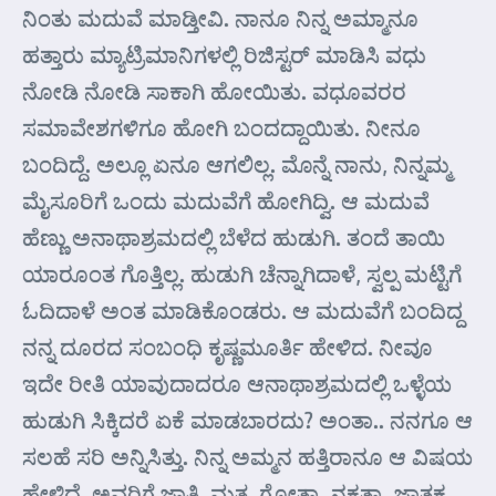
ನಿಂತು ಮದುವೆ ಮಾಡ್ತೀವಿ. ನಾನೂ ನಿನ್ನ ಅಮ್ಮಾನೂ
ಹತ್ತಾರು ಮ್ಯಾಟ್ರಿಮಾನಿಗಳಲ್ಲಿ ರಿಜಿಸ್ಟರ್‌ ಮಾಡಿಸಿ ವಧು
ನೋಡಿ ನೋಡಿ ಸಾಕಾಗಿ ಹೋಯಿತು. ವಧೂವರರ
ಸಮಾವೇಶಗಳಿಗೂ ಹೋಗಿ ಬಂದದ್ದಾಯಿತು. ನೀನೂ
ಬಂದಿದ್ದೆ. ಅಲ್ಲೂ ಏನೂ ಆಗಲಿಲ್ಲ. ಮೊನ್ನೆ ನಾನು, ನಿನ್ನಮ್ಮ
ಮೈಸೂರಿಗೆ ಒಂದು ಮದುವೆಗೆ ಹೋಗಿದ್ವಿ. ಆ ಮದುವೆ
ಹೆಣ್ಣು ಅನಾಥಾಶ್ರಮದಲ್ಲಿ ಬೆಳೆದ ಹುಡುಗಿ. ತಂದೆ ತಾಯಿ
ಯಾರೂಂತ ಗೊತ್ತಿಲ್ಲ. ಹುಡುಗಿ ಚೆನ್ನಾಗಿದಾಳೆ, ಸ್ವಲ್ಪ ಮಟ್ಟಿಗೆ
ಓದಿದಾಳೆ ಅಂತ ಮಾಡಿಕೊಂಡರು. ಆ ಮದುವೆಗೆ ಬಂದಿದ್ದ
ನನ್ನ ದೂರದ ಸಂಬಂಧಿ ಕೃಷ್ಣಮೂರ್ತಿ ಹೇಳಿದ. ನೀವೂ
ಇದೇ ರೀತಿ ಯಾವುದಾದರೂ ಆನಾಥಾಶ್ರಮದಲ್ಲಿ ಒಳ್ಳೆಯ
ಹುಡುಗಿ ಸಿಕ್ಕಿದರೆ ಏಕೆ ಮಾಡಬಾರದು? ಅಂತಾ.. ನನಗೂ ಆ
ಸಲಹೆ ಸರಿ ಅನ್ನಿಸಿತ್ತು. ನಿನ್ನ ಅಮ್ಮನ ಹತ್ತಿರಾನೂ ಆ ವಿಷಯ
ಹೇಳಿದೆ. ಅವರಿಗೆ ಜಾತಿ, ಮತ, ಗೋತ್ರಾ, ನಕ್ಷತ್ರಾ, ಜಾತಕ