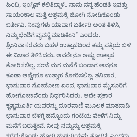
ಹಿಂದಿ, ಇಂಗ್ಲಿಷ್ ಕಲಿತಿದ್ದಾಳೆ.. ನಾನು ನನ್ನ ಹೆಂಡತಿ ಇವತ್ತು
ಸಾಯಂಕಾಲ ಮತ್ತೆ ಆಶ್ರಮಕ್ಕೆ ಹೋಗಿ ನೋಡಿಕೊಂಡು
ಬರ್ತೀವಿ. ನೀವುಗಳು ಯಾವಾಗ ಬರ್ತೀರಿ ಅಂತ ತಿಳಿಸಿ,
ನಿಮ್ಮ ಭೇಟಿಗೆ ವ್ಯವಸ್ಥೆ ಮಾಡಿತೀನಿ” ಎಂದರು.
ಶ್ರೀನಿವಾಸರವರು ಬಹಳ ಉತ್ಸಾಹದಿಂದ ತಮ್ಮ ಪತ್ನಿಯ ಬಳಿ
ಈ ವಿಚಾರ ತಿಳಿಸಿದರು. ಅವರೇನೂ ಅಷ್ಟು ಉತ್ಸಾಹ
ತೋರಿಸಲಿಲ್ಲ. ಸಂಜೆ ಮಗ ಮನೆಗೆ ಬಂದಾಗ ಅವನೂ
ಕೂಡಾ ಅಷ್ಟೇನೂ ಉತ್ಸಾಹ ತೋರಿಸಲಿಲ್ಲ. ಶನಿವಾರ,
ಭಾನುವಾರ ನೋಡೋಣ ಎಂದ, ಭಾನುವಾರ ಮೈಸೂರಿಗೆ
ಹೋಗೋಣವೆಂದು ನಿರ್ಧರಿಸಿದರು. ಅದೇ ಪ್ರಕಾರ
ಕೃಷ್ಣಮೂರ್ತಿ ಯವರನ್ನು ದೂರವಾಣಿ ಮೂಲಕ ಮಾತನಾಡಿ
ಭಾನುವಾರ ಬೆಳಗ್ಗೆ ಹನ್ನೊಂದು ಗಂಟೆಯ ವೇಳೆಗೆ ನಿಮ್ಮ
ಮನೆಗೆ ಬರುತ್ತೇವೆ. ನೀವು ನಮ್ಮನ್ನು ಆಶ್ರಮಕ್ಕೆ
ಕರೆದುಕೊಂಡು ಹೋಗಿ ಹುಡುಗಿಯನ್ನು ತೋರಿಸಿ ಎಂದರು.