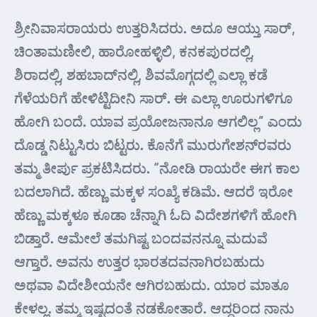
ಶ್ರೀನಿವಾಸರಾಯರು ಉತ್ತರಿಸಿದರು. ಅದೂ ಆಯ್ತು ಸಾರ್,
ಚಿಂತಾಮಣೀಲಿ, ಹಾರೋಹಳ್ಳಿಲಿ, ಕನಕಪುರದಲ್ಲಿ,
ಶಿರಾದಲ್ಲಿ, ಶಹಬಾದ್‌ನಲ್ಲಿ, ಶಿವಮೊಗ್ಗದಲ್ಲಿ ಎಲ್ಲಾ ಕಡೆ
ಗೆಳೆಯರಿಗೆ ಹೇಳಿಟ್ಟಿದೀನಿ ಸಾರ್. ಈ ಎಲ್ಲಾ ಊರುಗಳಿಗೂ
ಹೋಗಿ ಬಂದೆ. ಯಾವ ಪ್ರಯೋಜನಾನೂ ಆಗಲಿಲ್ಲ” ಎಂದು
ದೊಡ್ಡ ನಿಟ್ಟುಸಿರು ಬಿಟ್ಟರು. ಕೊನೆಗೆ ಮುರುಗೇಶನ್‌ರವರು
ತಮ್ಮ ತೀರ್ಪು ಪ್ರಕಟಿಸಿದರು. “ನೋಡಿ ರಾಯರೇ ಈಗ ಕಾಲ
ಬದಲಾಗಿದೆ. ಹೆಣ್ಣು ಮಕ್ಕಳ ಸಂಖ್ಯೆ ಕಡಿಮೆ. ಆದರೆ ಇರೋ
ಹೆಣ್ಣು ಮಕ್ಕಳೂ ಕೂಡಾ ಚೆನ್ನಾಗಿ ಓದಿ ವಿದೇಶಗಳಿಗೆ ಹೋಗಿ
ಬಿಡ್ತಾರೆ. ಆಮೇಲೆ ತಮಗಿಷ್ಟ ಬಂದವನನ್ನೂ ಮದುವೆ
ಆಗ್ತಾರೆ. ಅವನು ಉತ್ತರ ಭಾರತದವನಾಗಿರಬಹುದು
ಅಥವಾ ವಿದೇಶೀಯನೇ ಆಗಿರಬಹುದು. ಯಾರ ಮಾತೂ
ಕೇಳಲ್ಲ. ತಮ್ಮ ಇಷ್ಟದಂತೆ ನಡಕೋತಾರೆ. ಆದ್ದರಿಂದ ನಾನು