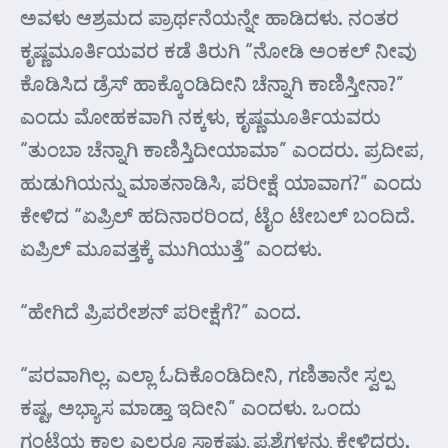
ಅವಳು ಆಶ್ರಮದ ಪ್ರಾರ್ಥನೆಯನ್ನೇ ಹಾಡಿದಳು. ನಂತರ
ಕೃಷ್ಣಮೂರ್ತಿಯವರ ಕಡೆ ತಿರುಗಿ “ನೋಡಿ ಅಂಕಲ್ ನೀವು
ಕೊಡಿಸಿದ ಡ್ರೆಸ್ ಹಾಕ್ಕೊಂಡಿದೀನಿ ಚೆನ್ನಾಗಿ ಕಾಣಿಸ್ತೀನಾ?”
ಎಂದು ಮೋಹಕವಾಗಿ ನಕ್ಕಳು, ಕೃಷ್ಣಮೂರ್ತಿಯವರು
“ತುಂಬಾ ಚೆನ್ನಾಗಿ ಕಾಣಿಸ್ತಿದೀಯಾಮಾ” ಎಂದರು. ಪ್ರದೀಪ,
ಹುಡುಗಿಯನ್ನು ಮಾತನಾಡಿಸಿ, ಪರೀಕ್ಷೆ ಯಾವಾಗ?” ಎಂದು
ಕೇಳಿದ “ಏಪ್ರಿಲ್ ಹದಿನಾರರಿಂದ, ಟೈಂ ಟೇಬಲ್ ಬಂದಿದೆ.
ಏಪ್ರಿಲ್ ಮೂವತ್ತಕ್ಕೆ ಮುಗಿಯುತ್ತೆ” ಎಂದಳು.
“ಹೇಗಿದೆ ಪ್ರಿಪರೇಶನ್ ಪರೀಕ್ಷೆಗೆ?” ಎಂದ.
“ಪರವಾಗಿಲ್ಲ. ಎಲ್ಲಾ ಓದಿಕೊಂಡಿದೀನಿ, ಗಣಿತಾನೇ ಸ್ವಲ್ಪ
ಕಷ್ಟ, ಅಭ್ಯಾಸ ಮಾಡ್ತಾ ಇದೀನಿ” ಎಂದಳು. ಒಂದು
ಗಂಟೆಯ ಕಾಲ ಎಲ್ಲರೂ ಸಾಕಷ್ಟು ಪ್ರಶ್ನೆಗಳನ್ನು ಕೇಳಿದರು.