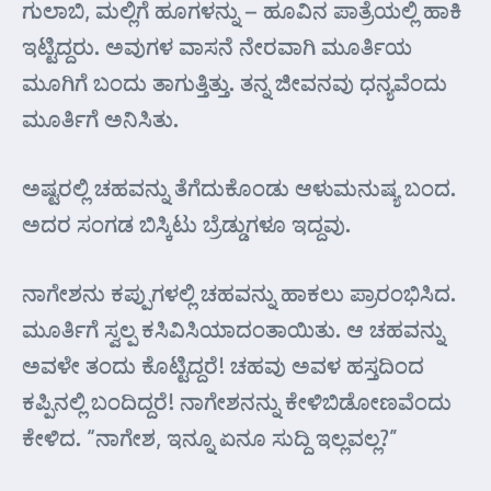
ಗುಲಾಬಿ, ಮಲ್ಲಿಗೆ ಹೂಗಳನ್ನು – ಹೂವಿನ ಪಾತ್ರೆಯಲ್ಲಿ ಹಾಕಿ
ಇಟ್ಟಿದ್ದರು. ಅವುಗಳ ವಾಸನೆ ನೇರವಾಗಿ ಮೂರ್ತಿಯ
ಮೂಗಿಗೆ ಬಂದು ತಾಗುತ್ತಿತ್ತು. ತನ್ನ ಜೀವನವು ಧನ್ಯವೆಂದು
ಮೂರ್ತಿಗೆ ಅನಿಸಿತು.
ಅಷ್ಟರಲ್ಲಿ ಚಹವನ್ನು ತೆಗೆದುಕೊಂಡು ಆಳುಮನುಷ್ಯ ಬಂದ.
ಅದರ ಸಂಗಡ ಬಿಸ್ಕಿಟು ಬ್ರೆಡ್ಡುಗಳೂ ಇದ್ದವು.
ನಾಗೇಶನು ಕಪ್ಪುಗಳಲ್ಲಿ ಚಹವನ್ನು ಹಾಕಲು ಪ್ರಾರಂಭಿಸಿದ.
ಮೂರ್ತಿಗೆ ಸ್ವಲ್ಪ ಕಸಿವಿಸಿಯಾದಂತಾಯಿತು. ಆ ಚಹವನ್ನು
ಅವಳೇ ತಂದು ಕೊಟ್ಟಿದ್ದರೆ! ಚಹವು ಅವಳ ಹಸ್ತದಿಂದ
ಕಪ್ಪಿನಲ್ಲಿ ಬಂದಿದ್ದರೆ! ನಾಗೇಶನನ್ನು ಕೇಳಿಬಿಡೋಣವೆಂದು
ಕೇಳಿದ. “ನಾಗೇಶ, ಇನ್ನೂ ಏನೂ ಸುದ್ದಿ ಇಲ್ಲವಲ್ಲ?”