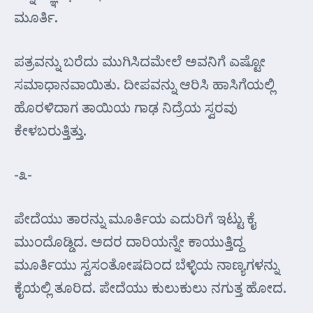
ಮೂರ್ತಿ.
ಪತ್ರವನ್ನು ಬರೆದು ಮುಗಿಸಿದಮೇಲೆ ಅವನಿಗೆ ಎಷ್ಟೋ
ಸಮಾಧಾನವಾಯಿತು. ದೀಪವನ್ನು ಆರಿಸಿ ಹಾಸಿಗೆಯಲ್ಲಿ
ಹೊರಳಿದಾಗ ತಾಯಿಯ ಗಾಢ ನಿದ್ರೆಯ ಸ್ವರವು
ಕೇಳಬರುತ್ತಿತ್ತು.
-೩-
ಪೇದೆಯು ತಾರನ್ನು ಮೂರ್ತಿಯ ಎದುರಿಗೆ ಇಟ್ಟು ಕೈ
ಮುಂದೊಡ್ಡಿದ. ಅದರ ದಾರಿಯನ್ನೇ ಕಾಯುತ್ತಿದ್ದ
ಮೂರ್ತಿಯು ಸ್ವಸಂತೋಷದಿಂದ ಬೆಳ್ಳಿಯ ನಾಣ್ಯಗಳನ್ನು
ಕೈಯಲ್ಲಿ ತೂರಿದ. ಪೇದೆಯು ಕುಲುಕುಲು ನಗುತ್ತ ಹೋದ.