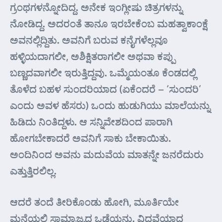
ಗ್ರಂಥಗಳನ್ನೋದಿದ್ದ. ಅನೇಕ ಇಂಗ್ಲೀಷು ಚಿತ್ರಗಳನ್ನು
ನೋಡಿದ್ದ. ಅದರಂತೆ ತಾನೂ ಇರಬೇಕೆಂಬ ಮಹತ್ವಾಕಾಂಕ್ಷೆ
ಅವನಲ್ಲಿದ್ದಿತು. ಅವನಿಗೆ ಬರುವ ಕನೈಗಳೆಲ್ಲವೂ
ಹಳ್ಳಿಯದಾಗಲೀ, ಅಶಿಕ್ಷಿತರಾಗಲೀ ಅಥವಾ ಕಪ್ಪು
ಬಣ್ಣದವಾಗಲೀ ಇರುತ್ತಿದ್ದವು. ಒಮ್ಮೆಯಂತೂ ಕೆಂಡದಲ್ಲಿ
ತೊಳೆದ ಬಹಳ ಸುಂದರಿಯಾದ (ಏಕೆಂದರೆ – ‘ಸುಂದರಿ’
ಎಂದು ಅವಳ ಹೆಸರು) ಒಂದು ಹುಡುಗಿಯು ಮಾಲೆಯನ್ನು
ಹಿಡಿದು ನಿಂತಿದ್ದಳು. ಆ ಸನ್ನಿವೇಶದಿಂದ ಪಾರಾಗಿ
ಹೋಗಬೇಕಾದರೆ ಅವನಿಗೆ ಸಾಕು ಬೇಕಾಯಿತು.
ಅಂದಿನಿಂದ ಅವನು ಮದುವೆಯ ಮಾತನ್ನೇ ಜನರೆದುರು
ಎತ್ತುತ್ತಿರಲಿಲ್ಲ.
ಆದರೆ ತಂದೆ ತೀರಿಕೊಂಡು ಹೋಗಿ, ಮೂರ್ತಿಯೇ
ಮನೆಯಲ್ಲಿ ಸಾಮ್ರಾಜ್ಯದ ಒಡೆಯನು. ವಿಧವೆಯಾದ