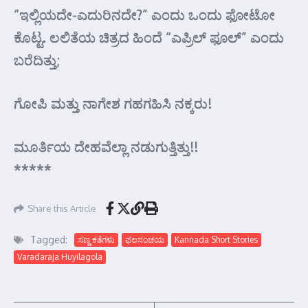
“ಇಲ್ಲಿಯದೇ-ಎದುರಿನದೇ?” ಎಂದು ಒಂದು ಫೋಟೋ
ಕೊಟ್ಟ. ಲಲಿತೆಯ ಚಿತ್ರದ ಹಿಂದೆ “ಎಪ್ರಿಲ್ ಫೂಲ್” ಎಂದು
ಬರೆದಿತ್ತು;
ಗೋಪಿ ಮತ್ತು ನಾಗೇಶ ಗಹಗಹಿಸಿ ನಕ್ಕರು!
ಮೂರ್ತಿಯ ದೇಹವೆಲ್ಲಾ ನಡುಗುತ್ತಿತ್ತು!!
*****
Share this Article
Tagged:
ಸಣ್ಣ ಕತೆಗಳು
ಫಲಸಂಚಯ
Kannada Short Stories
Varadaraja Huyilagola