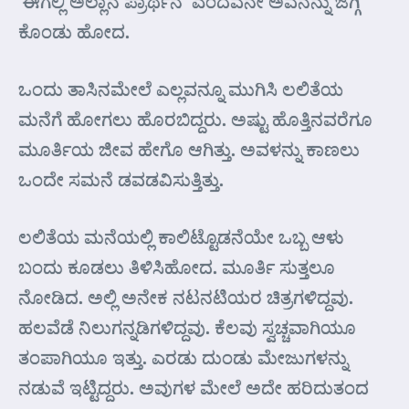
‘ಈಗೆಲ್ಲಿ ಅಲ್ಲಾನ ಪ್ರಾರ್ಥನೆ’ ಎಂದವನೇ ಅವನನ್ನು ಜಗ್ಗಿ
ಕೊಂಡು ಹೋದ.
ಒಂದು ತಾಸಿನಮೇಲೆ ಎಲ್ಲವನ್ನೂ ಮುಗಿಸಿ ಲಲಿತೆಯ
ಮನೆಗೆ ಹೋಗಲು ಹೊರಬಿದ್ದರು. ಅಷ್ಟು ಹೊತ್ತಿನವರೆಗೂ
ಮೂರ್ತಿಯ ಜೀವ ಹೇಗೊ ಆಗಿತ್ತು. ಅವಳನ್ನು ಕಾಣಲು
ಒಂದೇ ಸಮನೆ ಡವಡವಿಸುತ್ತಿತ್ತು.
ಲಲಿತೆಯ ಮನೆಯಲ್ಲಿ ಕಾಲಿಟ್ಟೊಡನೆಯೇ ಒಬ್ಬ ಆಳು
ಬಂದು ಕೂಡಲು ತಿಳಿಸಿಹೋದ. ಮೂರ್ತಿ ಸುತ್ತಲೂ
ನೋಡಿದ. ಅಲ್ಲಿ ಅನೇಕ ನಟನಟಿಯರ ಚಿತ್ರಗಳಿದ್ದವು.
ಹಲವೆಡೆ ನಿಲುಗನ್ನಡಿಗಳಿದ್ದವು. ಕೆಲವು ಸ್ವಚ್ಚವಾಗಿಯೂ
ತಂಪಾಗಿಯೂ ಇತ್ತು. ಎರಡು ದುಂಡು ಮೇಜುಗಳನ್ನು
ನಡುವೆ ಇಟ್ಟಿದ್ದರು. ಅವುಗಳ ಮೇಲೆ ಅದೇ ಹರಿದುತಂದ