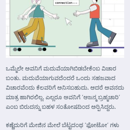
ಒಮ್ಮೆಲೇ ಅವನಿಗೆ ಮದುವೆಯಾಗಿಬಿಡಬೇಕೆಂಬ ವಿಚಾರ
ಬಂತು. ಮದುವೆಯಾಗುವದೆಂದರೆ ಒಂದು ಸಹಜವಾದ
ವಿಚಾರವೆಂದು ಕೆಲವರಿಗೆ ಅನಿಸಬಹುದು. ಆದರೆ ಅವನದು
ಮಾತ್ರ ಹಾಗಿರಲಿಲ್ಲ. ಎಲ್ಲರೂ ಅವನಿಗೆ ‘ಆಜನ್ಮ ಬ್ರಹ್ಮಚಾರಿ’
ಎಂಬ ಬಿರುದನ್ನು ಬಹಳ ಸಂತೋಷದಿಂದ ಅರ್‍ಪಿಸಿದ್ದರು.
ಕಣ್ಣೆದುರಿಗೆ ಮೇಜಿನ ಮೇಲೆ ಬೆಟ್ಟದಂಥ ‘ಫೋಟೋ’ ಗಳು