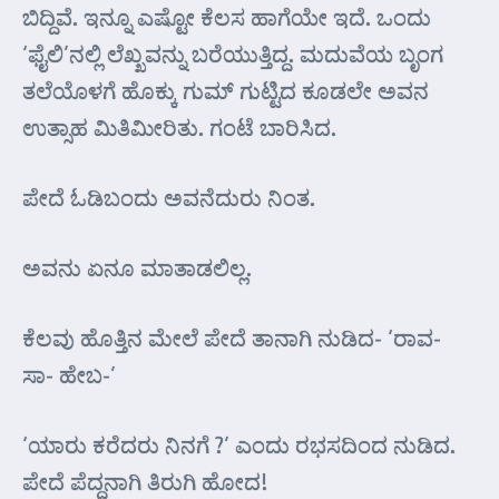
ಬಿದ್ದಿವೆ. ಇನ್ನೂ ಎಷ್ಟೋ ಕೆಲಸ ಹಾಗೆಯೇ ಇದೆ. ಒಂದು
‘ಫೈಲಿ’ನಲ್ಲಿ ಲೆಖ್ಖವನ್ನು ಬರೆಯುತ್ತಿದ್ದ. ಮದುವೆಯ ಬೃಂಗ
ತಲೆಯೊಳಗೆ ಹೊಕ್ಕು ಗುಮ್ ಗುಟ್ಟಿದ ಕೂಡಲೇ ಅವನ
ಉತ್ಸಾಹ ಮಿತಿಮೀರಿತು. ಗಂಟೆ ಬಾರಿಸಿದ.
ಪೇದೆ ಓಡಿಬಂದು ಅವನೆದುರು ನಿಂತ.
ಅವನು ಏನೂ ಮಾತಾಡಲಿಲ್ಲ.
ಕೆಲವು ಹೊತ್ತಿನ ಮೇಲೆ ಪೇದೆ ತಾನಾಗಿ ನುಡಿದ- ‘ರಾವ-
ಸಾ- ಹೇಬ-’
‘ಯಾರು ಕರೆದರು ನಿನಗೆ ?’ ಎಂದು ರಭಸದಿಂದ ನುಡಿದ.
ಪೇದೆ ಪೆದ್ದನಾಗಿ ತಿರುಗಿ ಹೋದ!