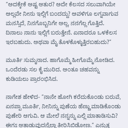
“ಅದಕ್ಕೇಕೆ ಅಷ್ಟ ಆತುರ? ಅದೇ ಕೆಲಸದ ಸಲುವಾಗಿಯೇ
ಅಲ್ಲವೇ ನೀನು ಇಲ್ಲಿಗೆ ಬಂದದ್ದು? ಅವಳಿಗೂ ಲಗ್ನವಾಗುವ
ಮನಸ್ಸಿದೆ, ನಿನಗೊಬ್ಬನಿಗೇ ಅಲ್ಲ, ನನಗೆಲ್ಲ ಗೊತ್ತಿದೆ.
ದಿನಾಲು ನಾನು ಇಲ್ಲಿಗೆ ಬರುತ್ತೇನೆ. ಏನಾದರೂ ಒಳಕೆಲಸ
ಇರಬಹುದು. ಅಥವಾ ಮೈ ತೊಳಕೊಳ್ಳುತ್ತಿರಬಹುದು?”
ಮೂರ್ತಿ ಸುಮ್ಮನಾದ. ಹಾಗೊಮ್ಮೆ ಹೀಗೊಮ್ಮೆ ನೋಡಿದ.
ಒಂದೆರಡು ಸಲ ಕೈ ಮುರಿದ. ಅಂತೂ ಚಹವನ್ನು
ಕುಡಿಯಲು ಪ್ರಾರಂಭಿಸಿದ.
ನಾಗೇಶ ಹೇಳಿದ- “ನಾನೇ ಹೋಗಿ ಕರೆದುಕೊಂಡು ಬರುವೆ,
ಏನಪ್ಪಾ ಮೂರ್ತಿ, ನೀನಿನ್ನು ಪುಣೆಯ ಹೆಣ್ಣು ಮಾಡಿಕೊಂಡು
ಪುಣೇರಿ ಆಗುವಿ. ಆ ಮೇಲೆ ನನ್ನನ್ನು ಎಲ್ಲಿ ಮಾತಾಡಿಸುವಿ?
ಈಗಽ ಆತಾಡುವುದನ್ನೆಲ್ಲಾ ತೀರಿಸಿಬಿಡೋಣ.” ಎನ್ನುತ್ತ