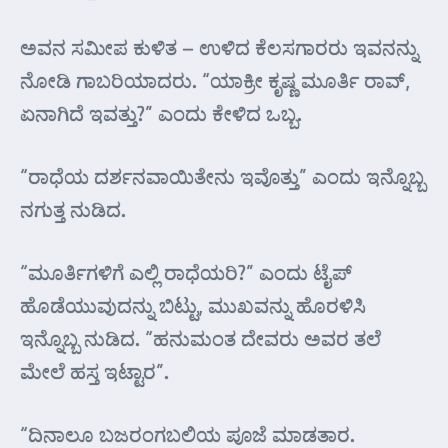
ಅವನ ಸಮೀಪ ಕುಳಿತ – ಉಳಿದ ಕೆಲಸಗಾರರು ಇವನನ್ನು
ನೋಡಿ ಗಾಬರಿಯಾದರು. “ಯಾಕ್ರೀ ಕೃಷ್ಣ ಮೂರ್ತಿ ರಾವ್,
ಏನಾಗಿದೆ ಇವತ್ತು?” ಎಂದು ಕೇಳಿದ ಒಬ್ಬ.
“ರಾಧೆಯ ದರ್ಶನವಾಯಿತೇನು ಇವೊತ್ತು” ಎಂದು ಇನ್ನೊಬ್ಬ
ನಗುತ್ತ ನುಡಿದ.
“ಮೂರ್ತಿಗಳಿಗೆ ಎಲ್ಲಿ ರಾಧೆಯರಿ?” ಎಂದು ಟೈಪ್
ಹೊಡೆಯುವುದನ್ನು ಬಿಟ್ಟು, ಮುಖವನ್ನು ಹೊರಳಿಸಿ
ಇನ್ನೊಬ್ಬ ನುಡಿದ. “ಹನುಮಂತ ದೇವರು ಅವರ ತಲೆ
ಮೇಲೆ ಹಸ್ತ ಇಟ್ಟಾರ”.
“ದಿನಾಲೂ ಬಜರಂಗಬಲಿಯ ಪೂಜೆ ಮಾಡತಾರ.