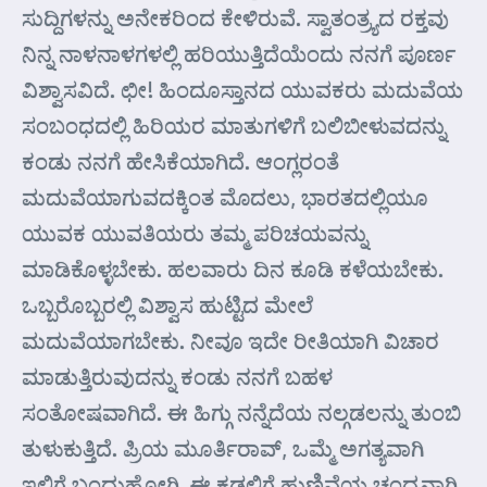
ಸುದ್ದಿಗಳನ್ನು ಅನೇಕರಿಂದ ಕೇಳಿರುವೆ. ಸ್ವಾತಂತ್ರ್ಯದ ರಕ್ತವು
ನಿನ್ನ ನಾಳನಾಳಗಳಲ್ಲಿ ಹರಿಯುತ್ತಿದೆಯೆಂದು ನನಗೆ ಪೂರ್ಣ
ವಿಶ್ವಾಸವಿದೆ. ಛೀ! ಹಿಂದೂಸ್ತಾನದ ಯುವಕರು ಮದುವೆಯ
ಸಂಬಂಧದಲ್ಲಿ ಹಿರಿಯರ ಮಾತುಗಳಿಗೆ ಬಲಿಬೀಳುವದನ್ನು
ಕಂಡು ನನಗೆ ಹೇಸಿಕೆಯಾಗಿದೆ. ಆಂಗ್ಲರಂತೆ
ಮದುವೆಯಾಗುವದಕ್ಕಿಂತ ಮೊದಲು, ಭಾರತದಲ್ಲಿಯೂ
ಯುವಕ ಯುವತಿಯರು ತಮ್ಮ ಪರಿಚಯವನ್ನು
ಮಾಡಿಕೊಳ್ಳಬೇಕು. ಹಲವಾರು ದಿನ ಕೂಡಿ ಕಳೆಯಬೇಕು.
ಒಬ್ಬರೊಬ್ಬರಲ್ಲಿ ವಿಶ್ವಾಸ ಹುಟ್ಟಿದ ಮೇಲೆ
ಮದುವೆಯಾಗಬೇಕು. ನೀವೂ ಇದೇ ರೀತಿಯಾಗಿ ವಿಚಾರ
ಮಾಡುತ್ತಿರುವುದನ್ನು ಕಂಡು ನನಗೆ ಬಹಳ
ಸಂತೋಷವಾಗಿದೆ. ಈ ಹಿಗ್ಗು ನನ್ನೆದೆಯ ನಲ್ಗಡಲನ್ನು ತುಂಬಿ
ತುಳುಕುತ್ತಿದೆ. ಪ್ರಿಯ ಮೂರ್ತಿರಾವ್, ಒಮ್ಮೆ ಅಗತ್ಯವಾಗಿ
ಇಲ್ಲಿಗೆ ಬಂದುಹೋಗಿ, ಈ ಕಡಲಿಗೆ ಹುಣ್ಣಿವೆಯ ಚಂದ್ರನಾಗಿ