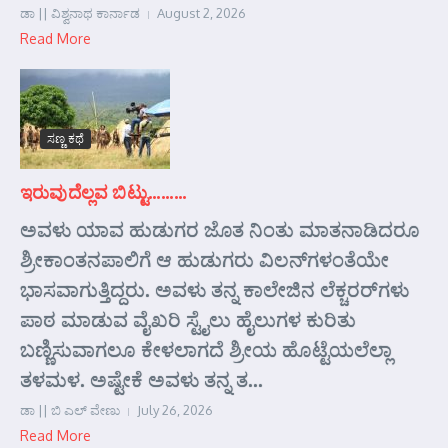
ಡಾ || ವಿಶ್ವನಾಥ ಕಾರ್ನಾಡ
August 2, 2026
Read More
ಸಣ್ಣ ಕಥೆ
ಇರುವುದೆಲ್ಲವ ಬಿಟ್ಟು………
ಅವಳು ಯಾವ ಹುಡುಗರ ಜೊತ ನಿಂತು ಮಾತನಾಡಿದರೂ
ಶ್ರೀಕಾಂತನಪಾಲಿಗೆ ಆ ಹುಡುಗರು ವಿಲನ್‌ಗಳಂತೆಯೇ
ಭಾಸವಾಗುತ್ತಿದ್ದರು. ಅವಳು ತನ್ನ ಕಾಲೇಜಿನ ಲೆಕ್ಚರರ್‌ಗಳು
ಪಾಠ ಮಾಡುವ ವೈಖರಿ ಸ್ಟೈಲು ಹೈಲುಗಳ ಕುರಿತು
ಬಣ್ಣಿಸುವಾಗಲೂ ಕೇಳಲಾಗದೆ ಶ್ರೀಯ ಹೊಟ್ಟೆಯಲೆಲ್ಲಾ
ತಳಮಳ. ಅಷ್ಟೇಕೆ ಅವಳು ತನ್ನ ತ...
ಡಾ || ಬಿ ಎಲ್ ವೇಣು
July 26, 2026
Read More