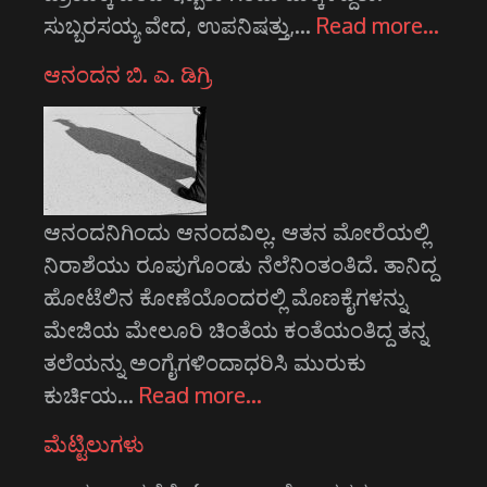
ಸುಬ್ಬರಸಯ್ಯ ವೇದ, ಉಪನಿಷತ್ತು,…
Read more…
ಆನಂದನ ಬಿ. ಎ. ಡಿಗ್ರಿ
ಆನಂದನಿಗಿಂದು ಆನಂದವಿಲ್ಲ. ಆತನ ಮೋರೆಯಲ್ಲಿ
ನಿರಾಶೆಯು ರೂಪುಗೊಂಡು ನೆಲೆನಿಂತಂತಿದೆ. ತಾನಿದ್ದ
ಹೋಟೆಲಿನ ಕೋಣೆಯೊಂದರಲ್ಲಿ ಮೊಣಕೈಗಳನ್ನು
ಮೇಜಿಯ ಮೇಲೂರಿ ಚಿಂತೆಯ ಕಂತೆಯಂತಿದ್ದ ತನ್ನ
ತಲೆಯನ್ನು ಅಂಗೈಗಳಿಂದಾಧರಿಸಿ ಮುರುಕು
ಕುರ್ಚಿಯ…
Read more…
ಮೆಟ್ಟಿಲುಗಳು