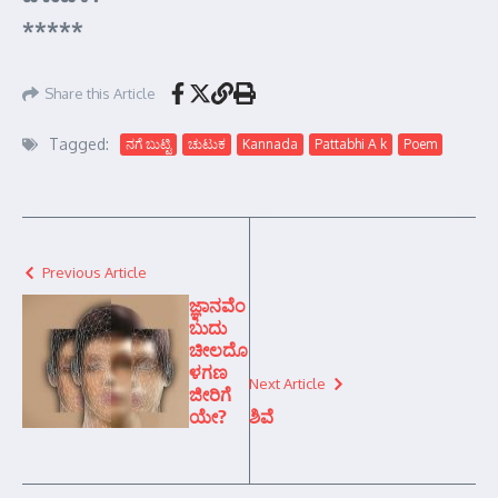
*****
Share this Article
Tagged:
ನಗೆ ಬುಟ್ಟಿ
ಚುಟುಕ
Kannada
Pattabhi A k
Poem
Previous Article
ಜ್ಞಾನವೆಂ
ಬುದು
ಚೀಲದೊ
ಳಗಣ
Next Article
ಜೀರಿಗೆ
ಯೇ?
ಶಿವೆ