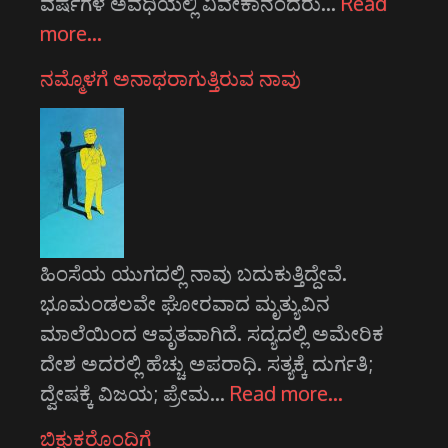
ವರ್ಷಗಳ ಅವಧಿಯಲ್ಲಿ ವಿವೇಕಾನಂದರು…
Read
more…
ನಮ್ಮೊಳಗೆ ಅನಾಥರಾಗುತ್ತಿರುವ ನಾವು
ಹಿಂಸೆಯ ಯುಗದಲ್ಲಿ ನಾವು ಬದುಕುತ್ತಿದ್ದೇವೆ.
ಭೂಮಂಡಲವೇ ಘೋರವಾದ ಮೃತ್ಯುವಿನ
ಮಾಲೆಯಿಂದ ಆವೃತವಾಗಿದೆ. ಸದ್ಯದಲ್ಲಿ ಅಮೇರಿಕ
ದೇಶ ಅದರಲ್ಲಿ ಹೆಚ್ಚು ಅಪರಾಧಿ. ಸತ್ಯಕ್ಕೆ ದುರ್ಗತಿ;
ದ್ವೇಷಕ್ಕೆ ವಿಜಯ; ಪ್ರೇಮ…
Read more…
ಬಿಕ್ಷುಕರೊಂದಿಗೆ