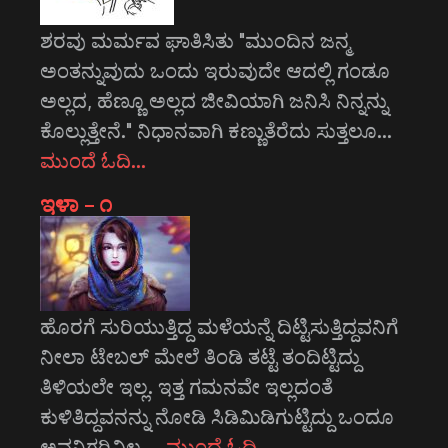
ಶರವು ಮರ್ಮವ ಘಾತಿಸಿತು "ಮುಂದಿನ ಜನ್ಮ
ಅಂತನ್ನುವುದು ಒಂದು ಇರುವುದೇ ಆದಲ್ಲಿ ಗಂಡೂ
ಅಲ್ಲದ, ಹೆಣ್ಣೂ ಅಲ್ಲದ ಜೀವಿಯಾಗಿ ಜನಿಸಿ ನಿನ್ನನ್ನು
ಕೊಲ್ಲುತ್ತೇನೆ." ನಿಧಾನವಾಗಿ ಕಣ್ಣುತೆರೆದು ಸುತ್ತಲೂ…
ಮುಂದೆ ಓದಿ…
ಇಳಾ – ೧
ಹೊರಗೆ ಸುರಿಯುತ್ತಿದ್ದ ಮಳೆಯನ್ನೆ ದಿಟ್ಟಿಸುತ್ತಿದ್ದವನಿಗೆ
ನೀಲಾ ಟೇಬಲ್ ಮೇಲೆ ತಿಂಡಿ ತಟ್ಟೆ ತಂದಿಟ್ಟಿದ್ದು
ತಿಳಿಯಲೇ ಇಲ್ಲ. ಇತ್ತ ಗಮನವೇ ಇಲ್ಲದಂತೆ
ಕುಳಿತಿದ್ದವನನ್ನು ನೋಡಿ ಸಿಡಿಮಿಡಿಗುಟ್ಟಿದ್ದು ಒಂದೂ
ಅವನಿಗರಿವಿಲ್ಲ.…
ಮುಂದೆ ಓದಿ…