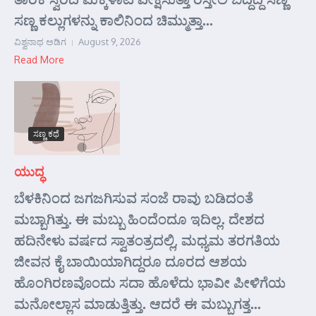
ಸಣ್ಣ ಕಲ್ಲುಗಳನ್ನು ಕಾಲಿನಿಂದ ಚಿಮ್ಮುತ್ತಾ...
ವಿಶ್ವನಾಥ ಅಡಿಗ
August 9, 2026
Read More
ಸಣ್ಣ ಕಥೆ
ಯುದ್ಧ
ಬೆಳಕಿನಿಂದ ಜಗಜಗಿಸುವ ಸಂಜೆ ರಾವು ಬಡಿದಂತೆ
ಮಬ್ಬಾಗಿತ್ತು. ಈ ಮಬ್ಬು ಹಿಂದೆಂದೂ ಇದಿಲ್ಲ. ದೇಶದ
ಹದಿನೇಳು ವರ್ಷದ ಸ್ವಾತಂತ್ರದಲ್ಲಿ, ಮಧ್ಯಮ ತರಗತಿಯ
ಜೀವನ ಕೈ ಬಾಯಿಯಾಗಿದ್ದರೂ ದೂರದ ಆಶಯ
ಹೊಂಗಿರಣವೊಂದು ಸದಾ ಹೊಳೆದು ಭಾವೀ ಪೀಳಿಗೆಯ
ಮನೋಲ್ಲಾಸ ಮಾಡುತ್ತಿತ್ತು. ಆದರೆ ಈ ಮಬ್ಬುಗತ್ತ...