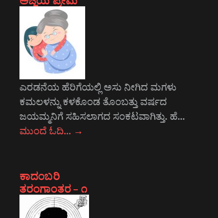
ಅಜ್ಜಿಯ ಪ್ರೇಮ
ಎರಡನೆಯ ಹೆರಿಗೆಯಲ್ಲಿ ಅಸು ನೀಗಿದ ಮಗಳು
ಕಮಲಳನ್ನು ಕಳಕೊಂಡ ತೊಂಬತ್ತು ವರ್ಷದ
ಜಯಮ್ಮನಿಗೆ ಸಹಿಸಲಾಗದ ಸಂಕಟವಾಗಿತ್ತು. ಹೆ…
ಮುಂದೆ ಓದಿ…
→
ಕಾದಂಬರಿ
ತರಂಗಾಂತರ – ೧