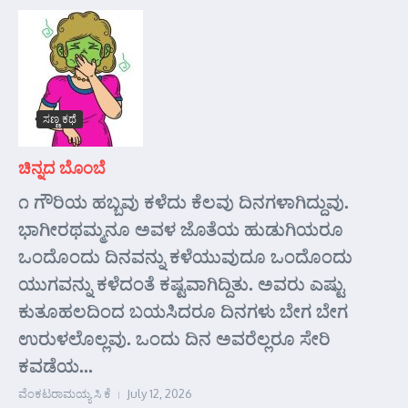
ಸಣ್ಣ ಕಥೆ
ಚಿನ್ನದ ಬೊಂಬೆ
೧ ಗೌರಿಯ ಹಬ್ಬವು ಕಳೆದು ಕೆಲವು ದಿನಗಳಾಗಿದ್ದುವು.
ಭಾಗೀರಥಮ್ಮನೂ ಅವಳ ಜೊತೆಯ ಹುಡುಗಿಯರೂ
ಒಂದೊಂದು ದಿನವನ್ನು ಕಳೆಯುವುದೂ ಒಂದೊಂದು
ಯುಗವನ್ನು ಕಳೆದಂತೆ ಕಷ್ಟವಾಗಿದ್ದಿತು. ಅವರು ಎಷ್ಟು
ಕುತೂಹಲದಿಂದ ಬಯಸಿದರೂ ದಿನಗಳು ಬೇಗ ಬೇಗ
ಉರುಳಲೊಲ್ಲವು. ಒಂದು ದಿನ ಅವರೆಲ್ಲರೂ ಸೇರಿ
ಕವಡೆಯ...
ವೆಂಕಟರಾಮಯ್ಯ ಸಿ ಕೆ
July 12, 2026