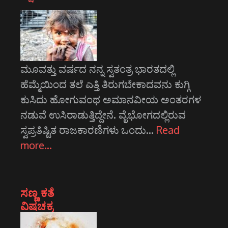
ಮೂವತ್ತು ವರ್ಷದ ನನ್ನ ಸ್ವತಂತ್ರ ಭಾರತದಲ್ಲಿ
ಹೆಮ್ಮೆಯಿಂದ ತಲೆ ಎತ್ತಿ ತಿರುಗಬೇಕಾದವನು ಕುಗ್ಗಿ
ಕುಸಿದು ಹೋಗುವಂಥ ಅಮಾನವೀಯ ಅಂತರಗಳ
ನಡುವೆ ಉಸಿರಾಡುತ್ತಿದ್ದೇನೆ. ವೈಭೋಗದಲ್ಲಿರುವ
ಸ್ವಪ್ರತಿಷ್ಟಿತ ರಾಜಕಾರಣಿಗಳು ಒಂದು…
Read
more…
ಸಣ್ಣ ಕತೆ
ವಿಷಚಕ್ರ