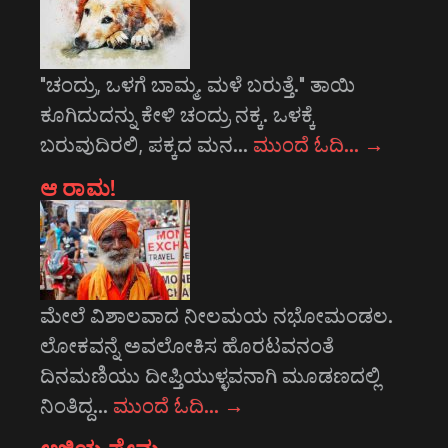
"ಚಂದ್ರು, ಒಳಗೆ ಬಾಮ್ಮ. ಮಳೆ ಬರುತ್ತೆ." ತಾಯಿ
ಕೂಗಿದುದನ್ನು ಕೇಳಿ ಚಂದ್ರು ನಕ್ಕ. ಒಳಕ್ಕೆ
ಬರುವುದಿರಲಿ, ಪಕ್ಕದ ಮನ…
ಮುಂದೆ ಓದಿ…
→
ಆ ರಾಮ!
ಮೇಲೆ ವಿಶಾಲವಾದ ನೀಲಮಯ ನಭೋಮಂಡಲ.
ಲೋಕವನ್ನೆ ಅವಲೋಕಿಸ ಹೊರಟವನಂತೆ
ದಿನಮಣಿಯು ದೀಪ್ತಿಯುಳ್ಳವನಾಗಿ ಮೂಡಣದಲ್ಲಿ
ನಿಂತಿದ್ದ…
ಮುಂದೆ ಓದಿ…
→