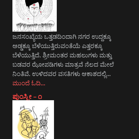
ಜನಸಂಖ್ಯೆಯ ಒತ್ತಡದಿಂದಾಗಿ ನಗರ ಉದ್ದಕ್ಕೂ
ಅಡ್ಡಕ್ಕೂ ಬೆಳೆಯುತ್ತಿರುವಂತೆಯೆ ಎತ್ತರಕ್ಕೂ
ಬೆಳೆಯುತ್ತಿದೆ. ಶ್ರೀಮಂತರ ಮಹಲುಗಳು ಮತ್ತು
ಬಡವರ ಝೋಪಡಿಗಳು ಮಾತ್ರವೆ ನೆಲದ ಮೇಲೆ
ನಿಂತಿವೆ. ಉಳಿದವರ ವಸತಿಗಳು ಆಕಾಶದಲ್ಲಿ…
ಮುಂದೆ ಓದಿ…
ಪುಂಸ್ತ್ರೀ – ೧