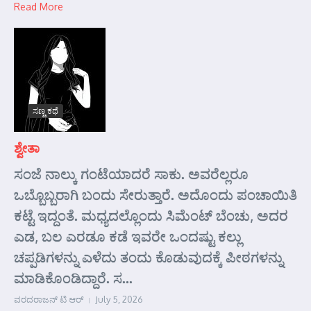
Read More
ಸಣ್ಣ ಕಥೆ
ಶ್ವೇತಾ
ಸಂಜೆ ನಾಲ್ಕು ಗಂಟೆಯಾದರೆ ಸಾಕು. ಅವರೆಲ್ಲರೂ
ಒಬ್ಬೊಬ್ಬರಾಗಿ ಬಂದು ಸೇರುತ್ತಾರೆ. ಅದೊಂದು ಪಂಚಾಯಿತಿ
ಕಟ್ಟೆ ಇದ್ದಂತೆ. ಮಧ್ಯದಲ್ಲೊಂದು ಸಿಮೆಂಟ್ ಬೆಂಚು, ಅದರ
ಎಡ, ಬಲ ಎರಡೂ ಕಡೆ ಇವರೇ ಒಂದಷ್ಟು ಕಲ್ಲು
ಚಪ್ಪಡಿಗಳನ್ನು ಎಳೆದು ತಂದು ಕೊಡುವುದಕ್ಕೆ ಪೀಠಗಳನ್ನು
ಮಾಡಿಕೊಂಡಿದ್ದಾರೆ. ಸ...
ವರದರಾಜನ್ ಟಿ ಆರ್
July 5, 2026