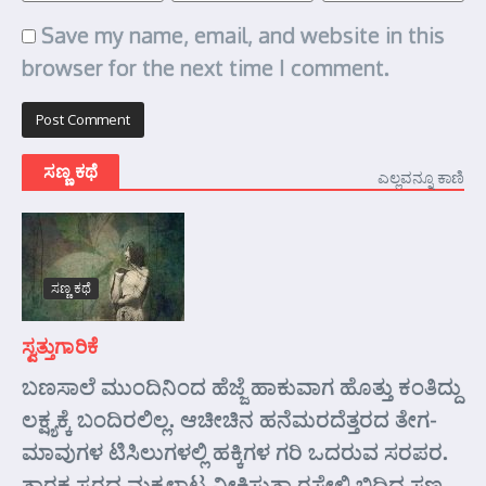
Save my name, email, and website in this
browser for the next time I comment.
ಸಣ್ಣ ಕಥೆ
ಎಲ್ಲವನ್ನೂ ಕಾಣಿ
ಸಣ್ಣ ಕಥೆ
ಸ್ವತ್ತುಗಾರಿಕೆ
ಬಣಸಾಲೆ ಮುಂದಿನಿಂದ ಹೆಜ್ಜೆ ಹಾಕುವಾಗ ಹೊತ್ತು ಕಂತಿದ್ದು
ಲಕ್ಷ್ಯಕ್ಕೆ ಬಂದಿರಲಿಲ್ಲ. ಆಚೀಚಿನ ಹನೆಮರದೆತ್ತರದ ತೇಗ-
ಮಾವುಗಳ ಟಿಸಿಲುಗಳಲ್ಲಿ ಹಕ್ಕಿಗಳ ಗರಿ ಒದರುವ ಸರಪರ.
ತಾರಕ ಸ್ವರದ ಮಕ್ಕಳಾಟ ವೀಕ್ಷಿಸುತ್ತಾ ರಸ್ತೇಲಿ ಬಿದ್ದಿದ್ದ ಸಣ್ಣ