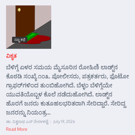
ಸಣ್ಣ ಕಥೆ
ವಿಕೃತ
ಬೆಳಿಗ್ಗೆ ಏಳರ ಸಮಯ ಮೈಸೂರಿನ ರೋಹಿಣಿ ಲಾಡ್ಜ್‌ನ
ಕೊಠಡಿ ಸಂಖ್ಯೆ ೧೦೩. ಪೋಲೀಸರು, ಪತ್ರಕರ್ತರು, ಫೊಟೋ
ಗ್ರಾಫರ್‌ಗಳಿಂದ ತುಂಬಿಹೋಗಿದೆ. ಬೆಳ್ಳಂ ಬೆಳಿಗ್ಗೆಯೇ
ಯುವತಿಯೊಬ್ಬಳ ಕೊಲೆ ನಡೆದುಹೋಗಿದೆ. ಲಾಡ್ಜ್‌ನ
ಹೊರಗೆ ಜನರು ಕುತೂಹಲಭರಿತರಾಗಿ ಸೇರಿದ್ದಾರೆ. ಸೇರಿದ್ದ
ಜನರನ್ನು ನಿಯಂತ್ರ...
ಡಾ. ವಿಶ್ವನಾಥ ಎನ್ ನೇರಳಕಟ್ಟೆ
July 19, 2026
Read More