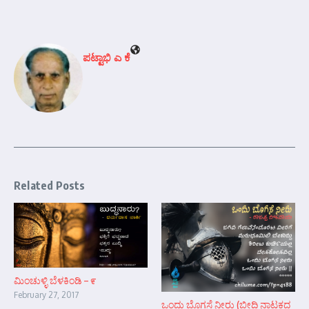
ಪಟ್ಟಾಭಿ ಎ ಕೆ
Related Posts
ಮಿಂಚುಳ್ಳಿ ಬೆಳಕಿಂಡಿ – ೯
February 27, 2017
ಒಂದು ಬೊಗಸೆ ನೀರು (ಬೀದಿ ನಾಟಕದ