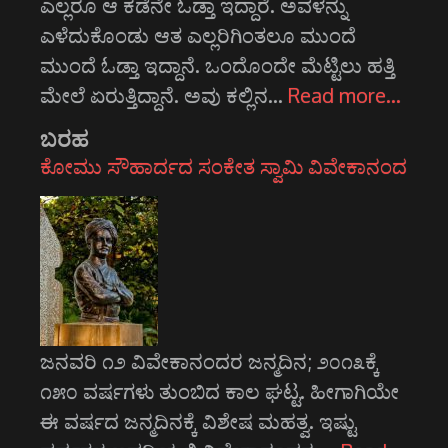
ಎಲ್ಲರೂ ಆ ಕಡೆನೇ ಓಡ್ತಾ ಇದ್ದಾರೆ. ಅವಳನ್ನು
ಎಳೆದುಕೊಂಡು ಆತ ಎಲ್ಲರಿಗಿಂತಲೂ ಮುಂದೆ
ಮುಂದೆ ಓಡ್ತಾ ಇದ್ದಾನೆ. ಒಂದೊಂದೇ ಮೆಟ್ಟಿಲು ಹತ್ತಿ
ಮೇಲೆ ಏರುತ್ತಿದ್ದಾನೆ. ಅವು ಕಲ್ಲಿನ…
Read more…
ಬರಹ
ಕೋಮು ಸೌಹಾರ್ದದ ಸಂಕೇತ ಸ್ವಾಮಿ ವಿವೇಕಾನಂದ
ಜನವರಿ ೧೨ ವಿವೇಕಾನಂದರ ಜನ್ಮದಿನ; ೨೦೧೩ಕ್ಕೆ
೧೫೦ ವರ್ಷಗಳು ತುಂಬಿದ ಕಾಲ ಘಟ್ಟ. ಹೀಗಾಗಿಯೇ
ಈ ವರ್ಷದ ಜನ್ಮದಿನಕ್ಕೆ ವಿಶೇಷ ಮಹತ್ವ. ಇಷ್ಟು