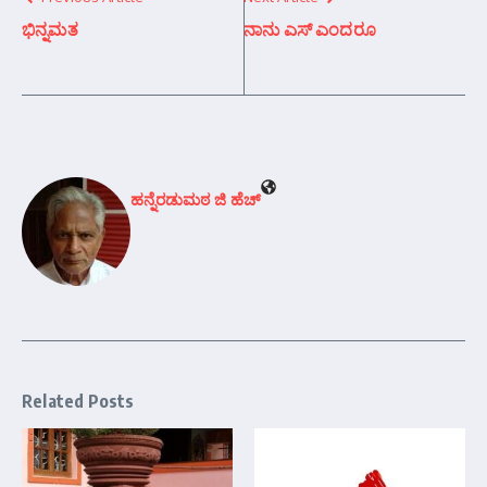
ಭಿನ್ನಮತ
ನಾನು ಎಸ್ ಎಂದರೂ
ಹನ್ನೆರಡುಮಠ ಜಿ ಹೆಚ್
Related Posts