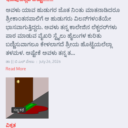
ಅವಳು ಯಾವ ಹುಡುಗರ ಜೊತ ನಿಂತು ಮಾತನಾಡಿದರೂ
ಶ್ರೀಕಾಂತನಪಾಲಿಗೆ ಆ ಹುಡುಗರು ವಿಲನ್‌ಗಳಂತೆಯೇ
ಭಾಸವಾಗುತ್ತಿದ್ದರು. ಅವಳು ತನ್ನ ಕಾಲೇಜಿನ ಲೆಕ್ಚರರ್‌ಗಳು
ಪಾಠ ಮಾಡುವ ವೈಖರಿ ಸ್ಟೈಲು ಹೈಲುಗಳ ಕುರಿತು
ಬಣ್ಣಿಸುವಾಗಲೂ ಕೇಳಲಾಗದೆ ಶ್ರೀಯ ಹೊಟ್ಟೆಯಲೆಲ್ಲಾ
ತಳಮಳ. ಅಷ್ಟೇಕೆ ಅವಳು ತನ್ನ ತ...
ಡಾ || ಬಿ ಎಲ್ ವೇಣು
July 26, 2026
Read More
ಸಣ್ಣ ಕಥೆ
ವಿಕೃತ