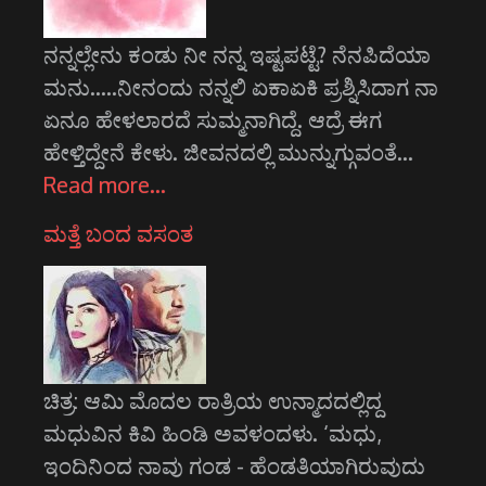
ನನ್ನಲ್ಲೇನು ಕಂಡು ನೀ ನನ್ನ ಇಷ್ಟಪಟ್ಟೆ? ನೆನಪಿದೆಯಾ
ಮನು.....ನೀನಂದು ನನ್ನಲಿ ಏಕಾ‌ಏಕಿ ಪ್ರಶ್ನಿಸಿದಾಗ ನಾ
ಏನೂ ಹೇಳಲಾರದೆ ಸುಮ್ಮನಾಗಿದ್ದೆ. ಆದ್ರೆ ಈಗ
ಹೇಳ್ತಿದ್ದೇನೆ ಕೇಳು. ಜೀವನದಲ್ಲಿ ಮುನ್ನುಗ್ಗುವಂತೆ…
Read more…
ಮತ್ತೆ ಬಂದ ವಸಂತ
ಚಿತ್ರ: ಆಮಿ ಮೊದಲ ರಾತ್ರಿಯ ಉನ್ಮಾದದಲ್ಲಿದ್ದ
ಮಧುವಿನ ಕಿವಿ ಹಿಂಡಿ ಅವಳಂದಳು. ‘ಮಧು,
ಇಂದಿನಿಂದ ನಾವು ಗಂಡ - ಹೆಂಡತಿಯಾಗಿರುವುದು