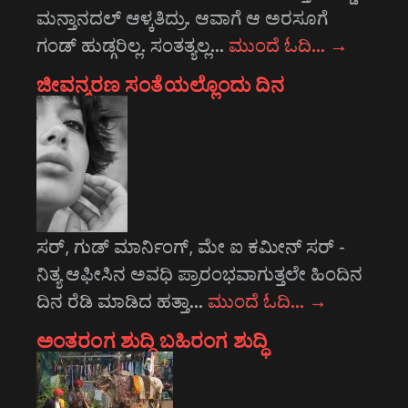
ಮನ್ತಾನದಲ್ ಆಳ್ಕತಿದ್ರು. ಆವಾಗೆ ಆ ಅರಸೂಗೆ
ಗಂಡ್ ಹುಡ್ಗರಿಲ್ಲ. ಸಂತತ್ಯಲ್ಲ…
ಮುಂದೆ ಓದಿ…
→
ಜೀವನ್ಮರಣ ಸಂತೆಯಲ್ಲೊಂದು ದಿನ
ಸರ್, ಗುಡ್ ಮಾರ್ನಿಂಗ್, ಮೇ ಐ ಕಮೀನ್ ಸರ್ -
ನಿತ್ಯ ಆಫೀಸಿನ ಅವಧಿ ಪ್ರಾರಂಭವಾಗುತ್ತಲೇ ಹಿಂದಿನ
ದಿನ ರೆಡಿ ಮಾಡಿದ ಹತ್ತಾ…
ಮುಂದೆ ಓದಿ…
→
ಅಂತರಂಗ ಶುದ್ಧಿ ಬಹಿರಂಗ ಶುದ್ಧಿ