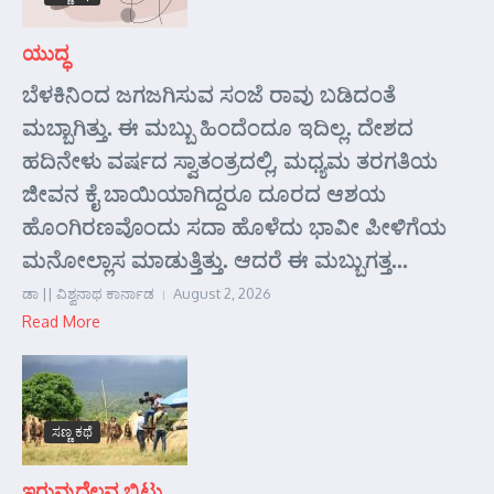
ಯುದ್ಧ
ಬೆಳಕಿನಿಂದ ಜಗಜಗಿಸುವ ಸಂಜೆ ರಾವು ಬಡಿದಂತೆ
ಮಬ್ಬಾಗಿತ್ತು. ಈ ಮಬ್ಬು ಹಿಂದೆಂದೂ ಇದಿಲ್ಲ. ದೇಶದ
ಹದಿನೇಳು ವರ್ಷದ ಸ್ವಾತಂತ್ರದಲ್ಲಿ, ಮಧ್ಯಮ ತರಗತಿಯ
ಜೀವನ ಕೈ ಬಾಯಿಯಾಗಿದ್ದರೂ ದೂರದ ಆಶಯ
ಹೊಂಗಿರಣವೊಂದು ಸದಾ ಹೊಳೆದು ಭಾವೀ ಪೀಳಿಗೆಯ
ಮನೋಲ್ಲಾಸ ಮಾಡುತ್ತಿತ್ತು. ಆದರೆ ಈ ಮಬ್ಬುಗತ್ತ...
ಡಾ || ವಿಶ್ವನಾಥ ಕಾರ್ನಾಡ
August 2, 2026
Read More
ಸಣ್ಣ ಕಥೆ
ಇರುವುದೆಲ್ಲವ ಬಿಟ್ಟು………