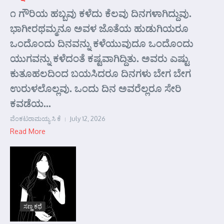
೧ ಗೌರಿಯ ಹಬ್ಬವು ಕಳೆದು ಕೆಲವು ದಿನಗಳಾಗಿದ್ದುವು.
ಭಾಗೀರಥಮ್ಮನೂ ಅವಳ ಜೊತೆಯ ಹುಡುಗಿಯರೂ
ಒಂದೊಂದು ದಿನವನ್ನು ಕಳೆಯುವುದೂ ಒಂದೊಂದು
ಯುಗವನ್ನು ಕಳೆದಂತೆ ಕಷ್ಟವಾಗಿದ್ದಿತು. ಅವರು ಎಷ್ಟು
ಕುತೂಹಲದಿಂದ ಬಯಸಿದರೂ ದಿನಗಳು ಬೇಗ ಬೇಗ
ಉರುಳಲೊಲ್ಲವು. ಒಂದು ದಿನ ಅವರೆಲ್ಲರೂ ಸೇರಿ
ಕವಡೆಯ...
ವೆಂಕಟರಾಮಯ್ಯ ಸಿ ಕೆ
July 12, 2026
Read More
ಸಣ್ಣ ಕಥೆ