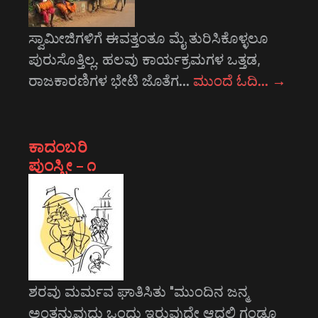
ಸ್ವಾಮೀಜಿಗಳಿಗೆ ಈವತ್ತಂತೂ ಮೈ ತುರಿಸಿಕೊಳ್ಳಲೂ
ಪುರುಸೊತ್ತಿಲ್ಲ. ಹಲವು ಕಾರ್ಯಕ್ರಮಗಳ ಒತ್ತಡ,
ರಾಜಕಾರಣಿಗಳ ಭೇಟಿ ಜೊತೆಗ…
ಮುಂದೆ ಓದಿ…
→
ಕಾದಂಬರಿ
ಪುಂಸ್ತ್ರೀ – ೧
ಶರವು ಮರ್ಮವ ಘಾತಿಸಿತು "ಮುಂದಿನ ಜನ್ಮ
ಅಂತನ್ನುವುದು ಒಂದು ಇರುವುದೇ ಆದಲ್ಲಿ ಗಂಡೂ