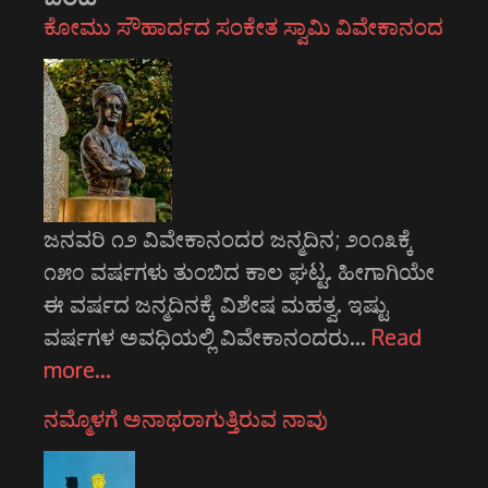
ಕೋಮು ಸೌಹಾರ್ದದ ಸಂಕೇತ ಸ್ವಾಮಿ ವಿವೇಕಾನಂದ
ಜನವರಿ ೧೨ ವಿವೇಕಾನಂದರ ಜನ್ಮದಿನ; ೨೦೧೩ಕ್ಕೆ
೧೫೦ ವರ್ಷಗಳು ತುಂಬಿದ ಕಾಲ ಘಟ್ಟ. ಹೀಗಾಗಿಯೇ
ಈ ವರ್ಷದ ಜನ್ಮದಿನಕ್ಕೆ ವಿಶೇಷ ಮಹತ್ವ. ಇಷ್ಟು
ವರ್ಷಗಳ ಅವಧಿಯಲ್ಲಿ ವಿವೇಕಾನಂದರು…
Read
more…
ನಮ್ಮೊಳಗೆ ಅನಾಥರಾಗುತ್ತಿರುವ ನಾವು