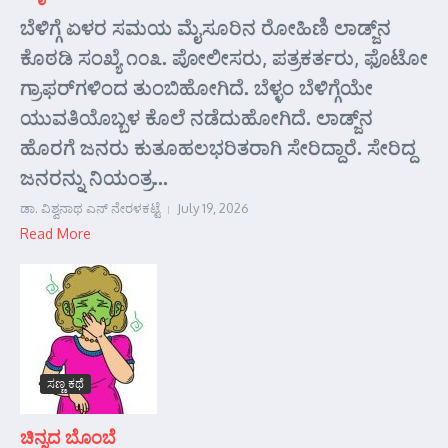
ಬೆಳಿಗ್ಗೆ ಏಳರ ಸಮಯ ಮೈಸೂರಿನ ರೋಹಿಣಿ ಲಾಡ್ಜ್‌ನ
ಕೊಠಡಿ ಸಂಖ್ಯೆ ೧೦೩. ಪೋಲೀಸರು, ಪತ್ರಕರ್ತರು, ಫೊಟೋ
ಗ್ರಾಫರ್‌ಗಳಿಂದ ತುಂಬಿಹೋಗಿದೆ. ಬೆಳ್ಳಂ ಬೆಳಿಗ್ಗೆಯೇ
ಯುವತಿಯೊಬ್ಬಳ ಕೊಲೆ ನಡೆದುಹೋಗಿದೆ. ಲಾಡ್ಜ್‌ನ
ಹೊರಗೆ ಜನರು ಕುತೂಹಲಭರಿತರಾಗಿ ಸೇರಿದ್ದಾರೆ. ಸೇರಿದ್ದ
ಜನರನ್ನು ನಿಯಂತ್ರ...
ಡಾ. ವಿಶ್ವನಾಥ ಎನ್ ನೇರಳಕಟ್ಟೆ
July 19, 2026
Read More
ಸಣ್ಣ ಕಥೆ
ಚಿನ್ನದ ಬೊಂಬೆ