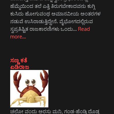
ಹೆಮ್ಮೆಯಿಂದ ತಲೆ ಎತ್ತಿ ತಿರುಗಬೇಕಾದವನು ಕುಗ್ಗಿ
ಕುಸಿದು ಹೋಗುವಂಥ ಅಮಾನವೀಯ ಅಂತರಗಳ
ನಡುವೆ ಉಸಿರಾಡುತ್ತಿದ್ದೇನೆ. ವೈಭೋಗದಲ್ಲಿರುವ
ಸ್ವಪ್ರತಿಷ್ಟಿತ ರಾಜಕಾರಣಿಗಳು ಒಂದು…
Read
more…
ಸಣ್ಣ ಕತೆ
ಏಡಿರಾಜ
ಚಲೋ ವಂದು ಅರಸು ಮನಿ, ಗಂಡ-ಹೆಂಡ್ತಿ ದೊಡ್ಡ