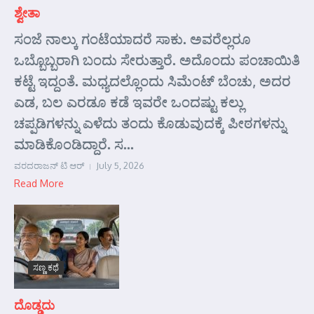
ಶ್ವೇತಾ
ಸಂಜೆ ನಾಲ್ಕು ಗಂಟೆಯಾದರೆ ಸಾಕು. ಅವರೆಲ್ಲರೂ
ಒಬ್ಬೊಬ್ಬರಾಗಿ ಬಂದು ಸೇರುತ್ತಾರೆ. ಅದೊಂದು ಪಂಚಾಯಿತಿ
ಕಟ್ಟೆ ಇದ್ದಂತೆ. ಮಧ್ಯದಲ್ಲೊಂದು ಸಿಮೆಂಟ್ ಬೆಂಚು, ಅದರ
ಎಡ, ಬಲ ಎರಡೂ ಕಡೆ ಇವರೇ ಒಂದಷ್ಟು ಕಲ್ಲು
ಚಪ್ಪಡಿಗಳನ್ನು ಎಳೆದು ತಂದು ಕೊಡುವುದಕ್ಕೆ ಪೀಠಗಳನ್ನು
ಮಾಡಿಕೊಂಡಿದ್ದಾರೆ. ಸ...
ವರದರಾಜನ್ ಟಿ ಆರ್
July 5, 2026
Read More
ಸಣ್ಣ ಕಥೆ
ದೊಡ್ಡದು