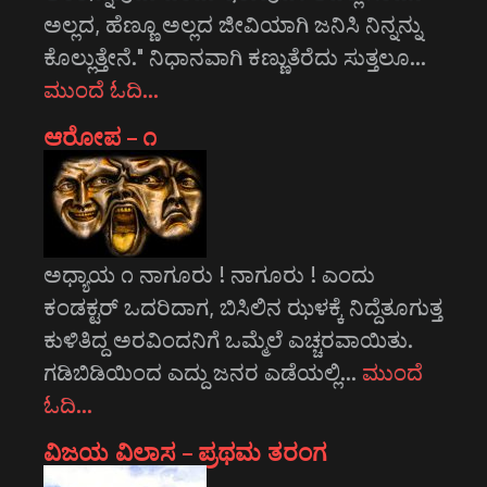
ಅಲ್ಲದ, ಹೆಣ್ಣೂ ಅಲ್ಲದ ಜೀವಿಯಾಗಿ ಜನಿಸಿ ನಿನ್ನನ್ನು
ಕೊಲ್ಲುತ್ತೇನೆ." ನಿಧಾನವಾಗಿ ಕಣ್ಣುತೆರೆದು ಸುತ್ತಲೂ…
ಮುಂದೆ ಓದಿ…
ಆರೋಪ – ೧
ಅಧ್ಯಾಯ ೧ ನಾಗೂರು ! ನಾಗೂರು ! ಎಂದು
ಕಂಡಕ್ಟರ್ ಒದರಿದಾಗ, ಬಿಸಿಲಿನ ಝಳಕ್ಕೆ ನಿದ್ದೆತೂಗುತ್ತ
ಕುಳಿತಿದ್ದ ಅರವಿಂದನಿಗೆ ಒಮ್ಮೆಲೆ ಎಚ್ಚರವಾಯಿತು.
ಗಡಿಬಿಡಿಯಿಂದ ಎದ್ದು ಜನರ ಎಡೆಯಲ್ಲಿ…
ಮುಂದೆ
ಓದಿ…
ವಿಜಯ ವಿಲಾಸ – ಪ್ರಥಮ ತರಂಗ