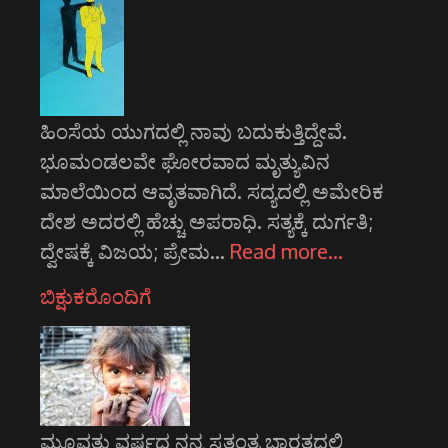
ಹಿಂಸೆಯ ಯುಗದಲ್ಲಿ ನಾವು ಬದುಕುತ್ತಿದ್ದೇವೆ.
ಭೂಮಂಡಲವೇ ಘೋರವಾದ ಮೃತ್ಯುವಿನ
ಮಾಲೆಯಿಂದ ಆವೃತವಾಗಿದೆ. ಸದ್ಯದಲ್ಲಿ ಅಮೇರಿಕ
ದೇಶ ಅದರಲ್ಲಿ ಹೆಚ್ಚು ಅಪರಾಧಿ. ಸತ್ಯಕ್ಕೆ ದುರ್ಗತಿ;
ದ್ವೇಷಕ್ಕೆ ವಿಜಯ; ಪ್ರೇಮ…
Read more…
ಬಿಕ್ಷುಕರೊಂದಿಗೆ
ಮೂವತ್ತು ವರ್ಷದ ನನ್ನ ಸ್ವತಂತ್ರ ಭಾರತದಲ್ಲಿ