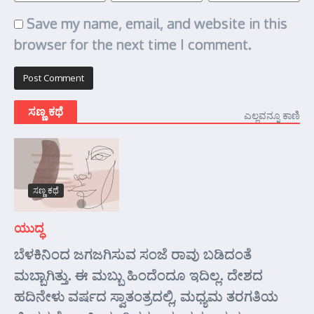
Save my name, email, and website in this
browser for the next time I comment.
ಸಣ್ಣ ಕಥೆ
ಎಲ್ಲವನ್ನೂ ಕಾಣಿ
ಸಣ್ಣ ಕಥೆ
ಯುದ್ಧ
ಬೆಳಕಿನಿಂದ ಜಗಜಗಿಸುವ ಸಂಜೆ ರಾವು ಬಡಿದಂತೆ
ಮಬ್ಬಾಗಿತ್ತು. ಈ ಮಬ್ಬು ಹಿಂದೆಂದೂ ಇದಿಲ್ಲ. ದೇಶದ
ಹದಿನೇಳು ವರ್ಷದ ಸ್ವಾತಂತ್ರದಲ್ಲಿ, ಮಧ್ಯಮ ತರಗತಿಯ