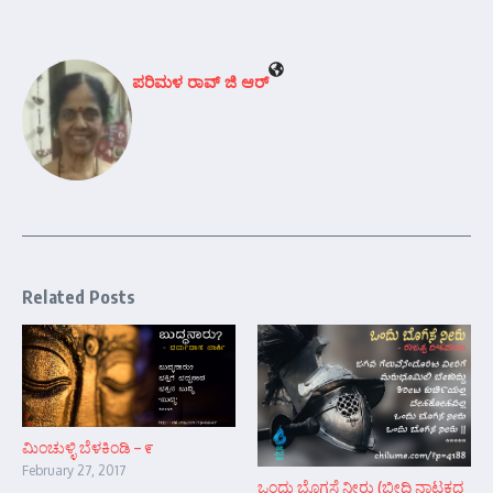
ಪರಿಮಳ ರಾವ್ ಜಿ ಆರ್‍
Related Posts
ಮಿಂಚುಳ್ಳಿ ಬೆಳಕಿಂಡಿ – ೯
February 27, 2017
ಒಂದು ಬೊಗಸೆ ನೀರು (ಬೀದಿ ನಾಟಕದ