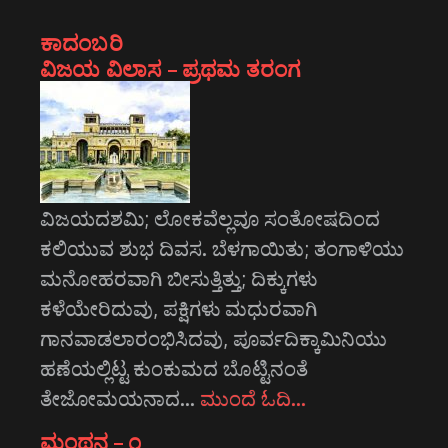
ಕಾದಂಬರಿ
ವಿಜಯ ವಿಲಾಸ – ಪ್ರಥಮ ತರಂಗ
ವಿಜಯದಶಮಿ; ಲೋಕವೆಲ್ಲವೂ ಸಂತೋಷದಿಂದ
ಕಲಿಯುವ ಶುಭ ದಿವಸ. ಬೆಳಗಾಯಿತು; ತಂಗಾಳಿಯು
ಮನೋಹರವಾಗಿ ಬೀಸುತ್ತಿತ್ತು; ದಿಕ್ಕುಗಳು
ಕಳೆಯೇರಿದುವು, ಪಕ್ಷಿಗಳು ಮಧುರವಾಗಿ
ಗಾನವಾಡಲಾರಂಭಿಸಿದವು, ಪೂರ್ವದಿಕ್ಕಾಮಿನಿಯು
ಹಣೆಯಲ್ಲಿಟ್ಟ ಕುಂಕುಮದ ಬೊಟ್ಟಿನಂತೆ
ತೇಜೋಮಯನಾದ…
ಮುಂದೆ ಓದಿ…
ಮಂಥನ – ೧