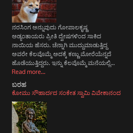
ನರಸಿಂಗ ಅನ್ನುವುದು ಗೋಪಾಲಕೃಷ್ಣ
ಅಡ್ಯಂತಾಯರು ಪ್ರೀತಿ ದ್ವೇಷಗಳಿಂದ ಸಾಕಿದ
ನಾಯಿಯ ಹೆಸರು. ಚೆನ್ನಾಗಿ ಮುದ್ದುಮಾಡುತ್ತಿದ್ದ
ಅವರೇ ಕೆಲವೊಮ್ಮೆ ಅದಕ್ಕೆ ಕಣ್ಣು ಮೋರೆಯೆನ್ನದೆ
ಹೊಡೆಯುತ್ತಿದ್ದರು. ಇನ್ನು ಕೆಲವೊಮ್ಮೆ ಮನೆಯಲ್ಲಿ…
Read more…
ಬರಹ
ಕೋಮು ಸೌಹಾರ್ದದ ಸಂಕೇತ ಸ್ವಾಮಿ ವಿವೇಕಾನಂದ