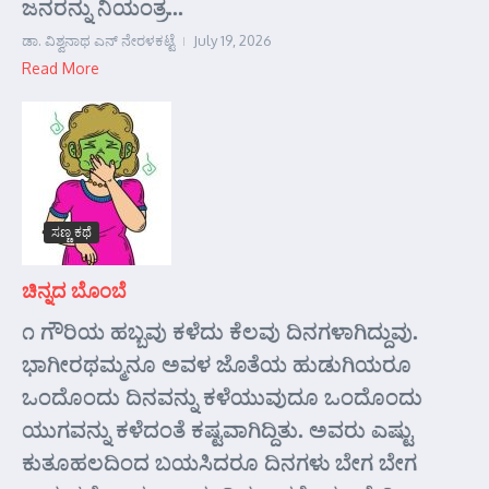
ಜನರನ್ನು ನಿಯಂತ್ರ...
ಡಾ. ವಿಶ್ವನಾಥ ಎನ್ ನೇರಳಕಟ್ಟೆ
July 19, 2026
Read More
ಸಣ್ಣ ಕಥೆ
ಚಿನ್ನದ ಬೊಂಬೆ
೧ ಗೌರಿಯ ಹಬ್ಬವು ಕಳೆದು ಕೆಲವು ದಿನಗಳಾಗಿದ್ದುವು.
ಭಾಗೀರಥಮ್ಮನೂ ಅವಳ ಜೊತೆಯ ಹುಡುಗಿಯರೂ
ಒಂದೊಂದು ದಿನವನ್ನು ಕಳೆಯುವುದೂ ಒಂದೊಂದು
ಯುಗವನ್ನು ಕಳೆದಂತೆ ಕಷ್ಟವಾಗಿದ್ದಿತು. ಅವರು ಎಷ್ಟು
ಕುತೂಹಲದಿಂದ ಬಯಸಿದರೂ ದಿನಗಳು ಬೇಗ ಬೇಗ