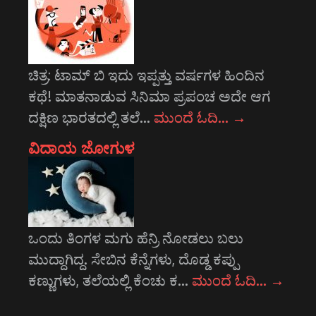
ಚಿತ್ರ: ಟಾಮ್ ಬಿ ಇದು ಇಪ್ಪತ್ತು ವರ್ಷಗಳ ಹಿಂದಿನ
ಕಥೆ! ಮಾತನಾಡುವ ಸಿನಿಮಾ ಪ್ರಪಂಚ ಅದೇ ಆಗ
ದಕ್ಷಿಣ ಭಾರತದಲ್ಲಿ ತಲೆ…
ಮುಂದೆ ಓದಿ…
→
ವಿದಾಯ ಜೋಗುಳ
ಒಂದು ತಿಂಗಳ ಮಗು ಹೆನ್ರಿ ನೋಡಲು ಬಲು
ಮುದ್ದಾಗಿದ್ದ. ಸೇಬಿನ ಕೆನ್ನೆಗಳು, ದೊಡ್ಡ ಕಪ್ಪು
ಕಣ್ಣುಗಳು, ತಲೆಯಲ್ಲಿ ಕೆಂಚು ಕ…
ಮುಂದೆ ಓದಿ…
→