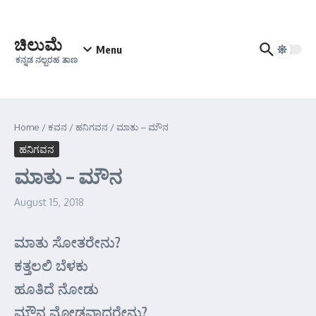
Skip to content
ಚಿಲುಮೆ
Menu
ಕನ್ನಡ ನಲ್ಬರಹ ತಾಣ
Home
/
ಕವನ
/
ಹನಿಗವನ
/
ಮಾತು – ಮೌನ
ಹನಿಗವನ
ಮಾತು – ಮೌನ
August 15, 2018
ಮಾತು ಸೋತರೇನು?
ಕತ್ತಲಲಿ ಬೆಳಕು
ಹೂತಿದೆ ನೋಡು
ಮೌನ ಮೋಡವಾದರೇನು?