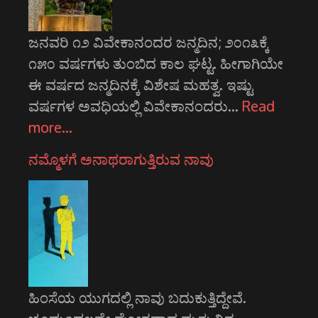
ಜನವರಿ ೧೨ ವಿವೇಕಾನಂದರ ಜನ್ಮದಿನ; ೨೦೧೩ಕ್ಕೆ
೧೫೦ ವರ್ಷಗಳು ತುಂಬಿದ ಕಾಲ ಘಟ್ಟ. ಹೀಗಾಗಿಯೇ
ಈ ವರ್ಷದ ಜನ್ಮದಿನಕ್ಕೆ ವಿಶೇಷ ಮಹತ್ವ. ಇಷ್ಟು
ವರ್ಷಗಳ ಅವಧಿಯಲ್ಲಿ ವಿವೇಕಾನಂದರು…
Read
more…
ನಮ್ಮೊಳಗೆ ಅನಾಥರಾಗುತ್ತಿರುವ ನಾವು
ಹಿಂಸೆಯ ಯುಗದಲ್ಲಿ ನಾವು ಬದುಕುತ್ತಿದ್ದೇವೆ.