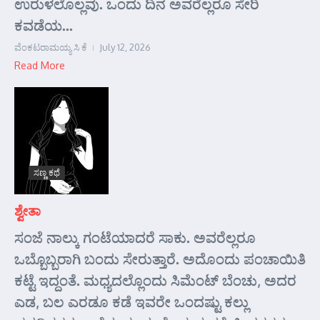
ಉರುಳಲೊಲ್ಲವು. ಒಂದು ದಿನ ಅವರೆಲ್ಲರೂ ಸೇರಿ
ಕವಡೆಯ...
ವೆಂಕಟರಾಮಯ್ಯ ಸಿ ಕೆ
July 12, 2026
Read More
ಸಣ್ಣ ಕಥೆ
ಶ್ವೇತಾ
ಸಂಜೆ ನಾಲ್ಕು ಗಂಟೆಯಾದರೆ ಸಾಕು. ಅವರೆಲ್ಲರೂ
ಒಬ್ಬೊಬ್ಬರಾಗಿ ಬಂದು ಸೇರುತ್ತಾರೆ. ಅದೊಂದು ಪಂಚಾಯಿತಿ
ಕಟ್ಟೆ ಇದ್ದಂತೆ. ಮಧ್ಯದಲ್ಲೊಂದು ಸಿಮೆಂಟ್ ಬೆಂಚು, ಅದರ
ಎಡ, ಬಲ ಎರಡೂ ಕಡೆ ಇವರೇ ಒಂದಷ್ಟು ಕಲ್ಲು