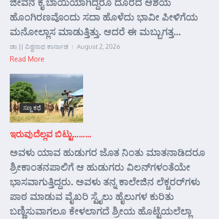
ಜೀವನ ಕೈ ಬಾಯಿಯಾಗಿದ್ದರೂ ದೂರದ ಆಶಯ
ಹೊಂಗಿರಣವೊಂದು ಸದಾ ಹೊಳೆದು ಭಾವೀ ಪೀಳಿಗೆಯ
ಮನೋಲ್ಲಾಸ ಮಾಡುತ್ತಿತ್ತು. ಆದರೆ ಈ ಮಬ್ಬುಗತ್ತ...
ಡಾ || ವಿಶ್ವನಾಥ ಕಾರ್ನಾಡ
August 2, 2026
Read More
ಸಣ್ಣ ಕಥೆ
ಇರುವುದೆಲ್ಲವ ಬಿಟ್ಟು………
ಅವಳು ಯಾವ ಹುಡುಗರ ಜೊತ ನಿಂತು ಮಾತನಾಡಿದರೂ
ಶ್ರೀಕಾಂತನಪಾಲಿಗೆ ಆ ಹುಡುಗರು ವಿಲನ್‌ಗಳಂತೆಯೇ
ಭಾಸವಾಗುತ್ತಿದ್ದರು. ಅವಳು ತನ್ನ ಕಾಲೇಜಿನ ಲೆಕ್ಚರರ್‌ಗಳು
ಪಾಠ ಮಾಡುವ ವೈಖರಿ ಸ್ಟೈಲು ಹೈಲುಗಳ ಕುರಿತು
ಬಣ್ಣಿಸುವಾಗಲೂ ಕೇಳಲಾಗದೆ ಶ್ರೀಯ ಹೊಟ್ಟೆಯಲೆಲ್ಲಾ