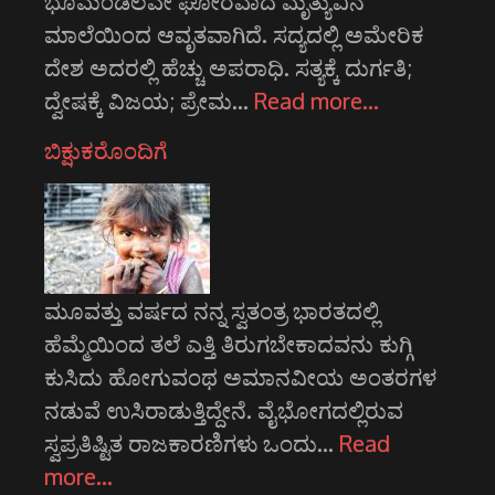
ಭೂಮಂಡಲವೇ ಘೋರವಾದ ಮೃತ್ಯುವಿನ
ಮಾಲೆಯಿಂದ ಆವೃತವಾಗಿದೆ. ಸದ್ಯದಲ್ಲಿ ಅಮೇರಿಕ
ದೇಶ ಅದರಲ್ಲಿ ಹೆಚ್ಚು ಅಪರಾಧಿ. ಸತ್ಯಕ್ಕೆ ದುರ್ಗತಿ;
ದ್ವೇಷಕ್ಕೆ ವಿಜಯ; ಪ್ರೇಮ…
Read more…
ಬಿಕ್ಷುಕರೊಂದಿಗೆ
ಮೂವತ್ತು ವರ್ಷದ ನನ್ನ ಸ್ವತಂತ್ರ ಭಾರತದಲ್ಲಿ
ಹೆಮ್ಮೆಯಿಂದ ತಲೆ ಎತ್ತಿ ತಿರುಗಬೇಕಾದವನು ಕುಗ್ಗಿ
ಕುಸಿದು ಹೋಗುವಂಥ ಅಮಾನವೀಯ ಅಂತರಗಳ
ನಡುವೆ ಉಸಿರಾಡುತ್ತಿದ್ದೇನೆ. ವೈಭೋಗದಲ್ಲಿರುವ
ಸ್ವಪ್ರತಿಷ್ಟಿತ ರಾಜಕಾರಣಿಗಳು ಒಂದು…
Read
more…