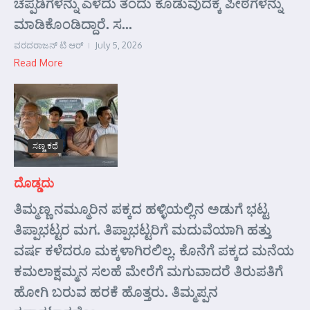
ಚಪ್ಪಡಿಗಳನ್ನು ಎಳೆದು ತಂದು ಕೊಡುವುದಕ್ಕೆ ಪೀಠಗಳನ್ನು
ಮಾಡಿಕೊಂಡಿದ್ದಾರೆ. ಸ...
ವರದರಾಜನ್ ಟಿ ಆರ್
July 5, 2026
Read More
ಸಣ್ಣ ಕಥೆ
ದೊಡ್ಡದು
ತಿಮ್ಮಣ್ಣ ನಮ್ಮೂರಿನ ಪಕ್ಕದ ಹಳ್ಳಿಯಲ್ಲಿನ ಅಡುಗೆ ಭಟ್ಟ
ತಿಪ್ಪಾಭಟ್ಟರ ಮಗ. ತಿಪ್ಪಾಭಟ್ಟರಿಗೆ ಮದುವೆಯಾಗಿ ಹತ್ತು
ವರ್ಷ ಕಳೆದರೂ ಮಕ್ಕಳಾಗಿರಲಿಲ್ಲ. ಕೊನೆಗೆ ಪಕ್ಕದ ಮನೆಯ
ಕಮಲಾಕ್ಷಮ್ಮನ ಸಲಹೆ ಮೇರೆಗೆ ಮಗುವಾದರೆ ತಿರುಪತಿಗೆ
ಹೋಗಿ ಬರುವ ಹರಕೆ ಹೊತ್ತರು. ತಿಮ್ಮಪ್ಪನ