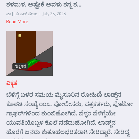
ತಳಮಳ. ಅಷ್ಟೇಕೆ ಅವಳು ತನ್ನ ತ...
ಡಾ || ಬಿ ಎಲ್ ವೇಣು
July 26, 2026
Read More
ಸಣ್ಣ ಕಥೆ
ವಿಕೃತ
ಬೆಳಿಗ್ಗೆ ಏಳರ ಸಮಯ ಮೈಸೂರಿನ ರೋಹಿಣಿ ಲಾಡ್ಜ್‌ನ
ಕೊಠಡಿ ಸಂಖ್ಯೆ ೧೦೩. ಪೋಲೀಸರು, ಪತ್ರಕರ್ತರು, ಫೊಟೋ
ಗ್ರಾಫರ್‌ಗಳಿಂದ ತುಂಬಿಹೋಗಿದೆ. ಬೆಳ್ಳಂ ಬೆಳಿಗ್ಗೆಯೇ
ಯುವತಿಯೊಬ್ಬಳ ಕೊಲೆ ನಡೆದುಹೋಗಿದೆ. ಲಾಡ್ಜ್‌ನ
ಹೊರಗೆ ಜನರು ಕುತೂಹಲಭರಿತರಾಗಿ ಸೇರಿದ್ದಾರೆ. ಸೇರಿದ್ದ