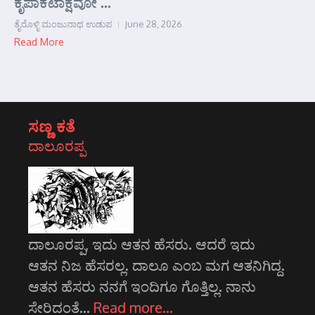
ಕೃಪಾಕಟಾಕ್ಷವೋ ...
ತೈರೊಳ್ಳಿ ಮಂಜುನಾಥ ಉಡುಪ
June 28, 2026
Read More
ಸಣ್ಣ ಕತೆ
ದಾಲೂರಪ್ಪ
ದಾಲೂರಪ್ಪ, ಇದು ಆತನ ಹೆಸರು. ಆದರೆ ಇದು
ಆತನ ನಿಜ ಹೆಸರಲ್ಲ. ದಾಲೂ ಎಂಬ ಮಗ ಆತನಿಗಿದ್ದ.
ಆತನ ಹೆಸರು ನನಗೆ ಇಂದಿಗೂ ಗೊತ್ತಿಲ್ಲ. ನಾನು
ಸೇರಿದಂತೆ…
Read more…