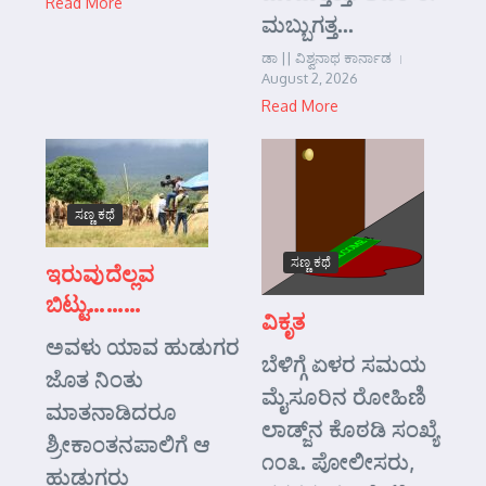
Read More
ಮಬ್ಬುಗತ್ತ...
ಡಾ || ವಿಶ್ವನಾಥ ಕಾರ್ನಾಡ
August 2, 2026
Read More
ಸಣ್ಣ ಕಥೆ
ಸಣ್ಣ ಕಥೆ
ಇರುವುದೆಲ್ಲವ
ಬಿಟ್ಟು………
ವಿಕೃತ
ಅವಳು ಯಾವ ಹುಡುಗರ
ಬೆಳಿಗ್ಗೆ ಏಳರ ಸಮಯ
ಜೊತ ನಿಂತು
ಮೈಸೂರಿನ ರೋಹಿಣಿ
ಮಾತನಾಡಿದರೂ
ಲಾಡ್ಜ್‌ನ ಕೊಠಡಿ ಸಂಖ್ಯೆ
ಶ್ರೀಕಾಂತನಪಾಲಿಗೆ ಆ
೧೦೩. ಪೋಲೀಸರು,
ಹುಡುಗರು