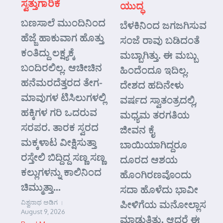
ಸ್ವತ್ತುಗಾರಿಕೆ
ಯುದ್ಧ
ಬಣಸಾಲೆ ಮುಂದಿನಿಂದ
ಬೆಳಕಿನಿಂದ ಜಗಜಗಿಸುವ
ಹೆಜ್ಜೆ ಹಾಕುವಾಗ ಹೊತ್ತು
ಸಂಜೆ ರಾವು ಬಡಿದಂತೆ
ಕಂತಿದ್ದು ಲಕ್ಷ್ಯಕ್ಕೆ
ಮಬ್ಬಾಗಿತ್ತು. ಈ ಮಬ್ಬು
ಬಂದಿರಲಿಲ್ಲ. ಆಚೀಚಿನ
ಹಿಂದೆಂದೂ ಇದಿಲ್ಲ.
ಹನೆಮರದೆತ್ತರದ ತೇಗ-
ದೇಶದ ಹದಿನೇಳು
ಮಾವುಗಳ ಟಿಸಿಲುಗಳಲ್ಲಿ
ವರ್ಷದ ಸ್ವಾತಂತ್ರದಲ್ಲಿ,
ಹಕ್ಕಿಗಳ ಗರಿ ಒದರುವ
ಮಧ್ಯಮ ತರಗತಿಯ
ಸರಪರ. ತಾರಕ ಸ್ವರದ
ಜೀವನ ಕೈ
ಮಕ್ಕಳಾಟ ವೀಕ್ಷಿಸುತ್ತಾ
ಬಾಯಿಯಾಗಿದ್ದರೂ
ರಸ್ತೇಲಿ ಬಿದ್ದಿದ್ದ ಸಣ್ಣ ಸಣ್ಣ
ದೂರದ ಆಶಯ
ಕಲ್ಲುಗಳನ್ನು ಕಾಲಿನಿಂದ
ಹೊಂಗಿರಣವೊಂದು
ಚಿಮ್ಮುತ್ತಾ...
ಸದಾ ಹೊಳೆದು ಭಾವೀ
ಪೀಳಿಗೆಯ ಮನೋಲ್ಲಾಸ
ವಿಶ್ವನಾಥ ಅಡಿಗ
August 9, 2026
ಮಾಡುತ್ತಿತ್ತು. ಆದರೆ ಈ