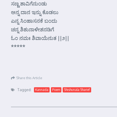
ಸಣ್ಣ ಶಾವಿಗೆನುಂಡು
ಅನ್ನ ದಾನ ಇನ್ನು ಕೊಡಲು
ಎನ್ನ ಸಿಂಹಾಸನಕೆ ಬಂದು
ಚನ್ನ ಶಿಶುನಾಳೇಶನಡಿಗೆ
ಓಂ ನಮಃ ಶಿವಾಯೆನುತ ||೨||
*****
Share this Article
Tagged:
Kannada
Poem
Shishunala Sharief