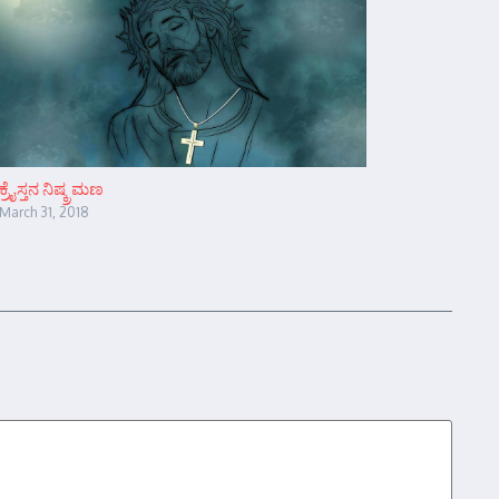
ಕ್ರೈಸ್ತನ ನಿಷ್ಕ್ರಮಣ
March 31, 2018