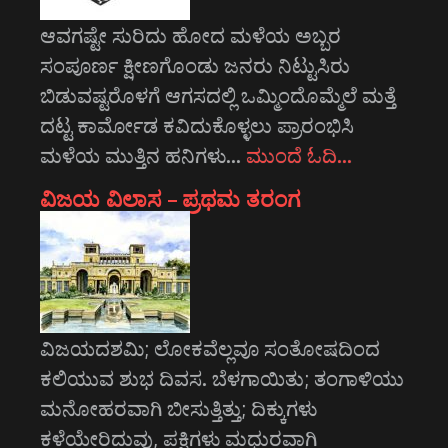
ಆವಗಷ್ಟೇ ಸುರಿದು ಹೋದ ಮಳೆಯ ಅಬ್ಬರ
ಸಂಪೂರ್ಣ ಕ್ಷೀಣಗೊಂಡು ಜನರು ನಿಟ್ಟುಸಿರು
ಬಿಡುವಷ್ಟರೊಳಗೆ ಆಗಸದಲ್ಲಿ ಒಮ್ಮಿಂದೊಮ್ಮೆಲೆ ಮತ್ತೆ
ದಟ್ಟ ಕಾರ್ಮೋಡ ಕವಿದುಕೊಳ್ಳಲು ಪ್ರಾರಂಭಿಸಿ
ಮಳೆಯ ಮುತ್ತಿನ ಹನಿಗಳು…
ಮುಂದೆ ಓದಿ…
ವಿಜಯ ವಿಲಾಸ – ಪ್ರಥಮ ತರಂಗ
ವಿಜಯದಶಮಿ; ಲೋಕವೆಲ್ಲವೂ ಸಂತೋಷದಿಂದ
ಕಲಿಯುವ ಶುಭ ದಿವಸ. ಬೆಳಗಾಯಿತು; ತಂಗಾಳಿಯು
ಮನೋಹರವಾಗಿ ಬೀಸುತ್ತಿತ್ತು; ದಿಕ್ಕುಗಳು
ಕಳೆಯೇರಿದುವು, ಪಕ್ಷಿಗಳು ಮಧುರವಾಗಿ