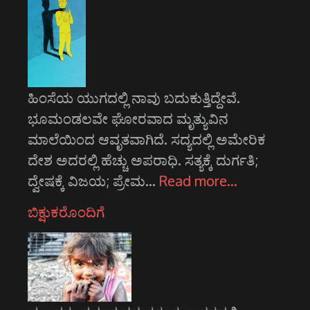
ಹಿಂಸೆಯ ಯುಗದಲ್ಲಿ ನಾವು ಬದುಕುತ್ತಿದ್ದೇವೆ.
ಭೂಮಂಡಲವೇ ಘೋರವಾದ ಮೃತ್ಯುವಿನ
ಮಾಲೆಯಿಂದ ಆವೃತವಾಗಿದೆ. ಸದ್ಯದಲ್ಲಿ ಅಮೇರಿಕ
ದೇಶ ಅದರಲ್ಲಿ ಹೆಚ್ಚು ಅಪರಾಧಿ. ಸತ್ಯಕ್ಕೆ ದುರ್ಗತಿ;
ದ್ವೇಷಕ್ಕೆ ವಿಜಯ; ಪ್ರೇಮ…
Read more…
ಬಿಕ್ಷುಕರೊಂದಿಗೆ