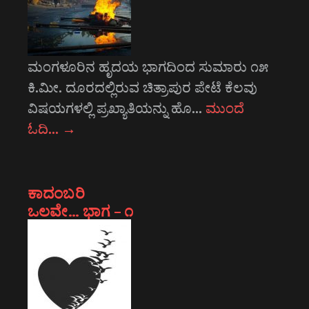
ಮಂಗಳೂರಿನ ಹೃದಯ ಭಾಗದಿಂದ ಸುಮಾರು ೧೫
ಕಿ.ಮೀ. ದೂರದಲ್ಲಿರುವ ಚಿತ್ರಾಪುರ ಪೇಟೆ ಕೆಲವು
ವಿಷಯಗಳಲ್ಲಿ ಪ್ರಖ್ಯಾತಿಯನ್ನು ಹೊ…
ಮುಂದೆ
ಓದಿ…
→
ಕಾದಂಬರಿ
ಒಲವೇ… ಭಾಗ – ೧