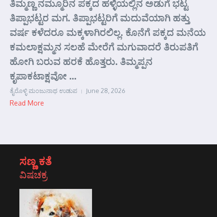
ತಿಮ್ಮಣ್ಣ ನಮ್ಮೂರಿನ ಪಕ್ಕದ ಹಳ್ಳಿಯಲ್ಲಿನ ಅಡುಗೆ ಭಟ್ಟ
ತಿಪ್ಪಾಭಟ್ಟರ ಮಗ. ತಿಪ್ಪಾಭಟ್ಟರಿಗೆ ಮದುವೆಯಾಗಿ ಹತ್ತು
ವರ್ಷ ಕಳೆದರೂ ಮಕ್ಕಳಾಗಿರಲಿಲ್ಲ. ಕೊನೆಗೆ ಪಕ್ಕದ ಮನೆಯ
ಕಮಲಾಕ್ಷಮ್ಮನ ಸಲಹೆ ಮೇರೆಗೆ ಮಗುವಾದರೆ ತಿರುಪತಿಗೆ
ಹೋಗಿ ಬರುವ ಹರಕೆ ಹೊತ್ತರು. ತಿಮ್ಮಪ್ಪನ
ಕೃಪಾಕಟಾಕ್ಷವೋ ...
ತೈರೊಳ್ಳಿ ಮಂಜುನಾಥ ಉಡುಪ
June 28, 2026
Read More
ಸಣ್ಣ ಕತೆ
ವಿಷಚಕ್ರ