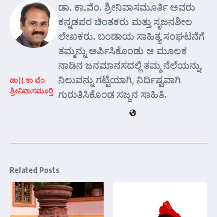
ಡಾ. ಕಾ.ವೆಂ. ಶ್ರೀನಿವಾಸಮೂರ್ತಿ ಅವರು
ಕನ್ನಡಪರ ಚಿಂತಕರು ಮತ್ತು ಸೃಜನಶೀಲ
ಲೇಖಕರು. ಬಂಡಾಯ ಸಾಹಿತ್ಯ ಸಂಘಟನೆಗೆ
ತಮ್ಮನ್ನು ಅರ್ಪಿಸಿಕೊಂಡು ಆ ಮೂಲಕ
ನಾಡಿನ ಜನಮಾನಸದಲ್ಲಿ ತಮ್ಮ ನೆಲೆಯನ್ನು,
ನಿಲುವನ್ನು ಗಟ್ಟಿಯಾಗಿ, ನಿರ್ದಿಷ್ಟವಾಗಿ
ಡಾ|| ಕಾ ವೆಂ
ಶ್ರೀನಿವಾಸಮೂರ್‍ತಿ
ಗುರುತಿಸಿಕೊಂಡ ಸಜ್ಜನ ಸಾಹಿತಿ.
Related Posts