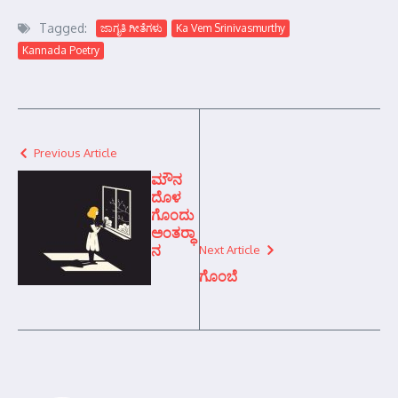
Tagged:
ಜಾಗೃತಿ ಗೀತೆಗಳು
Ka Vem Srinivasmurthy
Kannada Poetry
Previous Article
ಮೌನ
ದೊಳ
ಗೊಂದು
ಅಂತರ್‍ಧಾ
ನ
Next Article
ಗೊಂಬೆ