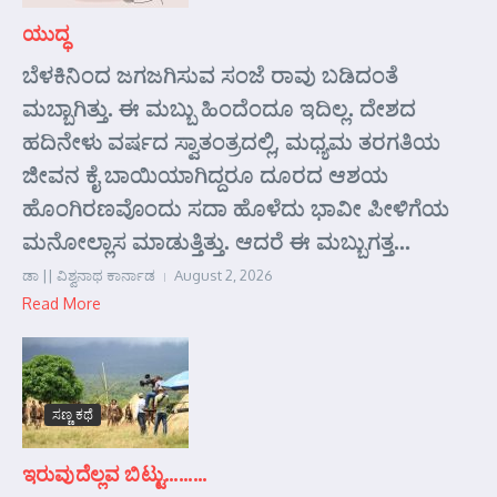
ಯುದ್ಧ
ಬೆಳಕಿನಿಂದ ಜಗಜಗಿಸುವ ಸಂಜೆ ರಾವು ಬಡಿದಂತೆ
ಮಬ್ಬಾಗಿತ್ತು. ಈ ಮಬ್ಬು ಹಿಂದೆಂದೂ ಇದಿಲ್ಲ. ದೇಶದ
ಹದಿನೇಳು ವರ್ಷದ ಸ್ವಾತಂತ್ರದಲ್ಲಿ, ಮಧ್ಯಮ ತರಗತಿಯ
ಜೀವನ ಕೈ ಬಾಯಿಯಾಗಿದ್ದರೂ ದೂರದ ಆಶಯ
ಹೊಂಗಿರಣವೊಂದು ಸದಾ ಹೊಳೆದು ಭಾವೀ ಪೀಳಿಗೆಯ
ಮನೋಲ್ಲಾಸ ಮಾಡುತ್ತಿತ್ತು. ಆದರೆ ಈ ಮಬ್ಬುಗತ್ತ...
ಡಾ || ವಿಶ್ವನಾಥ ಕಾರ್ನಾಡ
August 2, 2026
Read More
ಸಣ್ಣ ಕಥೆ
ಇರುವುದೆಲ್ಲವ ಬಿಟ್ಟು………