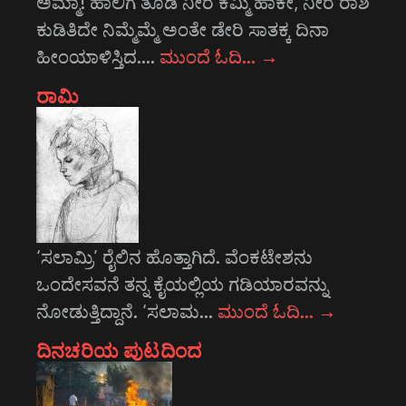
ಅಮ್ಮಾ! ಹಾಲಿಗೆ ತೊಡಿ ನೀರ ಕಮ್ಮಿ ಹಾಕೇ, ನೀರ ರಾಶಿ
ಕುಡಿತಿದೇ ನಿಮ್ಮೆಮ್ಮೆ ಅಂತೇ ಡೇರಿ ಸಾತಕ್ಕ ದಿನಾ
ಹೀಂಯಾಳಿಸ್ತಿದ.…
ಮುಂದೆ ಓದಿ…
→
ರಾಮಿ
‘ಸಲಾಮ್ರಿ’ ರೈಲಿನ ಹೊತ್ತಾಗಿದೆ. ವೆಂಕಟೇಶನು
ಒಂದೇಸವನೆ ತನ್ನ ಕೈಯಲ್ಲಿಯ ಗಡಿಯಾರವನ್ನು
ನೋಡುತ್ತಿದ್ದಾನೆ. ‘ಸಲಾಮ…
ಮುಂದೆ ಓದಿ…
→
ದಿನಚರಿಯ ಪುಟದಿಂದ