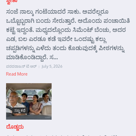
ಸಂಜೆ ನಾಲ್ಕು ಗಂಟೆಯಾದರೆ ಸಾಕು. ಅವರೆಲ್ಲರೂ
ಒಬ್ಬೊಬ್ಬರಾಗಿ ಬಂದು ಸೇರುತ್ತಾರೆ. ಅದೊಂದು ಪಂಚಾಯಿತಿ
ಕಟ್ಟೆ ಇದ್ದಂತೆ. ಮಧ್ಯದಲ್ಲೊಂದು ಸಿಮೆಂಟ್ ಬೆಂಚು, ಅದರ
ಎಡ, ಬಲ ಎರಡೂ ಕಡೆ ಇವರೇ ಒಂದಷ್ಟು ಕಲ್ಲು
ಚಪ್ಪಡಿಗಳನ್ನು ಎಳೆದು ತಂದು ಕೊಡುವುದಕ್ಕೆ ಪೀಠಗಳನ್ನು
ಮಾಡಿಕೊಂಡಿದ್ದಾರೆ. ಸ...
ವರದರಾಜನ್ ಟಿ ಆರ್
July 5, 2026
Read More
ಸಣ್ಣ ಕಥೆ
ದೊಡ್ಡದು