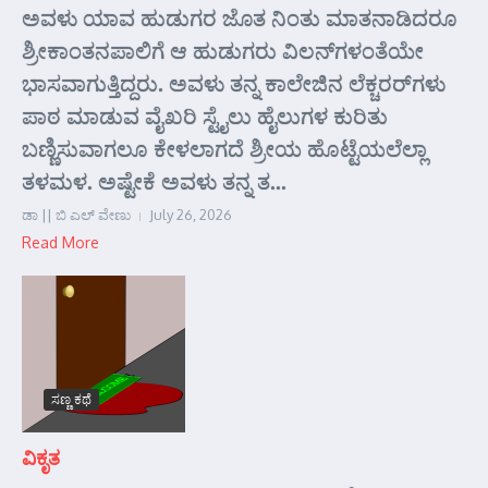
ಅವಳು ಯಾವ ಹುಡುಗರ ಜೊತ ನಿಂತು ಮಾತನಾಡಿದರೂ
ಶ್ರೀಕಾಂತನಪಾಲಿಗೆ ಆ ಹುಡುಗರು ವಿಲನ್‌ಗಳಂತೆಯೇ
ಭಾಸವಾಗುತ್ತಿದ್ದರು. ಅವಳು ತನ್ನ ಕಾಲೇಜಿನ ಲೆಕ್ಚರರ್‌ಗಳು
ಪಾಠ ಮಾಡುವ ವೈಖರಿ ಸ್ಟೈಲು ಹೈಲುಗಳ ಕುರಿತು
ಬಣ್ಣಿಸುವಾಗಲೂ ಕೇಳಲಾಗದೆ ಶ್ರೀಯ ಹೊಟ್ಟೆಯಲೆಲ್ಲಾ
ತಳಮಳ. ಅಷ್ಟೇಕೆ ಅವಳು ತನ್ನ ತ...
ಡಾ || ಬಿ ಎಲ್ ವೇಣು
July 26, 2026
Read More
ಸಣ್ಣ ಕಥೆ
ವಿಕೃತ