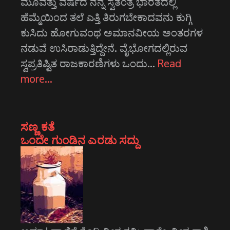
ಮೂವತ್ತು ವರ್ಷದ ನನ್ನ ಸ್ವತಂತ್ರ ಭಾರತದಲ್ಲಿ
ಹೆಮ್ಮೆಯಿಂದ ತಲೆ ಎತ್ತಿ ತಿರುಗಬೇಕಾದವನು ಕುಗ್ಗಿ
ಕುಸಿದು ಹೋಗುವಂಥ ಅಮಾನವೀಯ ಅಂತರಗಳ
ನಡುವೆ ಉಸಿರಾಡುತ್ತಿದ್ದೇನೆ. ವೈಭೋಗದಲ್ಲಿರುವ
ಸ್ವಪ್ರತಿಷ್ಟಿತ ರಾಜಕಾರಣಿಗಳು ಒಂದು…
Read
more…
ಸಣ್ಣ ಕತೆ
ಒಂದೇ ಗುಂಡಿನ ಎರಡು ಸದ್ದು