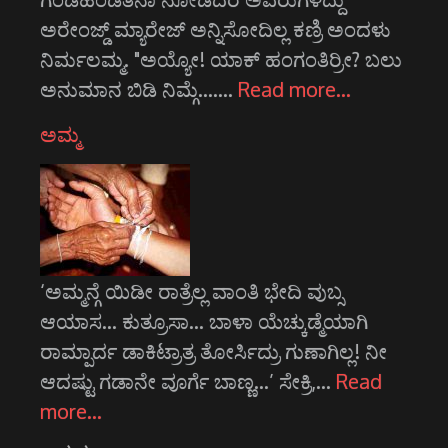
ಅರೇಂಜ್ಡ್ ಮ್ಯಾರೇಜ್‌ ಅನ್ನಿಸೋದಿಲ್ಲ ಕಣ್ರಿ ಅಂದಳು
ನಿರ್ಮಲಮ್ಮ. "ಅಯ್ಯೋ! ಯಾಕ್‌ ಹಂಗಂತಿರ್ರೀ? ಬಲು
ಅನುಮಾನ ಬಿಡಿ ನಿಮ್ಗೆ....…
Read more…
ಅಮ್ಮ
‘ಅಮ್ಮನ್ಗೆ ಯಿಡೀ ರಾತ್ರೆಲ್ಲ ವಾಂತಿ ಭೇದಿ ವುಬ್ಸ
ಆಯಾಸ... ಕುತ್ರೂಸಾ... ಬಾಳಾ ಯೆಚ್ಕುಡ್ಮೆಯಾಗಿ
ರಾಮ್ಪಾರ್ದ ಡಾಕಿಟ್ರಾತ್ರ ತೋರ್ಸಿದ್ರು ಗುಣಾಗಿಲ್ಲ! ನೀ
ಆದಷ್ಟು ಗಡಾನೇ ವೂರ್ಗೆ ಬಾಣ್ಣ...’ ಸೇಕ್ರಿ,…
Read
more…