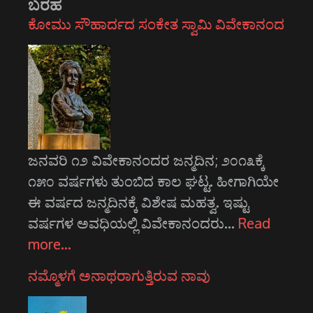
ಬರಹ
ಕೋಮು ಸೌಹಾರ್ದದ ಸಂಕೇತ ಸ್ವಾಮಿ ವಿವೇಕಾನಂದ
ಜನವರಿ ೧೨ ವಿವೇಕಾನಂದರ ಜನ್ಮದಿನ; ೨೦೧೩ಕ್ಕೆ
೧೫೦ ವರ್ಷಗಳು ತುಂಬಿದ ಕಾಲ ಘಟ್ಟ. ಹೀಗಾಗಿಯೇ
ಈ ವರ್ಷದ ಜನ್ಮದಿನಕ್ಕೆ ವಿಶೇಷ ಮಹತ್ವ. ಇಷ್ಟು
ವರ್ಷಗಳ ಅವಧಿಯಲ್ಲಿ ವಿವೇಕಾನಂದರು…
Read
more…
ನಮ್ಮೊಳಗೆ ಅನಾಥರಾಗುತ್ತಿರುವ ನಾವು