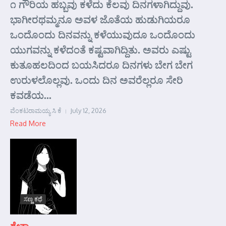
೧ ಗೌರಿಯ ಹಬ್ಬವು ಕಳೆದು ಕೆಲವು ದಿನಗಳಾಗಿದ್ದುವು.
ಭಾಗೀರಥಮ್ಮನೂ ಅವಳ ಜೊತೆಯ ಹುಡುಗಿಯರೂ
ಒಂದೊಂದು ದಿನವನ್ನು ಕಳೆಯುವುದೂ ಒಂದೊಂದು
ಯುಗವನ್ನು ಕಳೆದಂತೆ ಕಷ್ಟವಾಗಿದ್ದಿತು. ಅವರು ಎಷ್ಟು
ಕುತೂಹಲದಿಂದ ಬಯಸಿದರೂ ದಿನಗಳು ಬೇಗ ಬೇಗ
ಉರುಳಲೊಲ್ಲವು. ಒಂದು ದಿನ ಅವರೆಲ್ಲರೂ ಸೇರಿ
ಕವಡೆಯ...
ವೆಂಕಟರಾಮಯ್ಯ ಸಿ ಕೆ
July 12, 2026
Read More
ಸಣ್ಣ ಕಥೆ
ಶ್ವೇತಾ