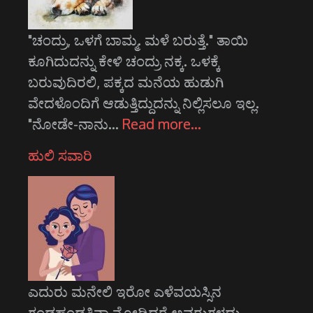
"ಚಂದ್ರು, ಒಳಗೆ ಬಾಮ್ಮ. ಮಳೆ ಬರುತ್ತೆ." ತಾಯಿ
ಕೂಗಿದುದನ್ನು ಕೇಳಿ ಚಂದ್ರು ನಕ್ಕ. ಒಳಕ್ಕೆ
ಬರುವುದಿರಲಿ, ಪಕ್ಕದ ಮನೆಯ ಹುಡುಗಿ
ವೇದಳೊಂದಿಗೆ ಆಡುತ್ತಿದ್ದುದನ್ನು ನಿಲ್ಲಿಸಲೂ ಇಲ್ಲ.
"ನೋಡೇ-ನಾನು…
Read more…
ಹುಲಿ ಸವಾರಿ
ಎದುರು ಮನೇಲಿ ಇರೋ ಎಳೆವಯಸ್ಸಿನ
ಗಂಡಹಂಡತಿನಾ ನೋಡಿದರೆ ಅವರುಗಳದ್ದು