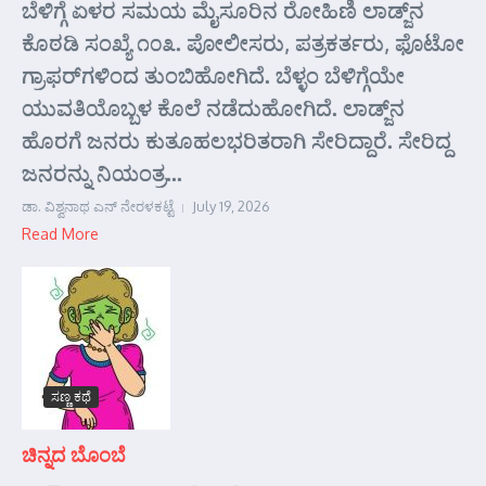
ಬೆಳಿಗ್ಗೆ ಏಳರ ಸಮಯ ಮೈಸೂರಿನ ರೋಹಿಣಿ ಲಾಡ್ಜ್‌ನ
ಕೊಠಡಿ ಸಂಖ್ಯೆ ೧೦೩. ಪೋಲೀಸರು, ಪತ್ರಕರ್ತರು, ಫೊಟೋ
ಗ್ರಾಫರ್‌ಗಳಿಂದ ತುಂಬಿಹೋಗಿದೆ. ಬೆಳ್ಳಂ ಬೆಳಿಗ್ಗೆಯೇ
ಯುವತಿಯೊಬ್ಬಳ ಕೊಲೆ ನಡೆದುಹೋಗಿದೆ. ಲಾಡ್ಜ್‌ನ
ಹೊರಗೆ ಜನರು ಕುತೂಹಲಭರಿತರಾಗಿ ಸೇರಿದ್ದಾರೆ. ಸೇರಿದ್ದ
ಜನರನ್ನು ನಿಯಂತ್ರ...
ಡಾ. ವಿಶ್ವನಾಥ ಎನ್ ನೇರಳಕಟ್ಟೆ
July 19, 2026
Read More
ಸಣ್ಣ ಕಥೆ
ಚಿನ್ನದ ಬೊಂಬೆ