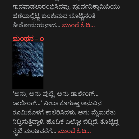
ಗಾನವಾಡಲಾರಂಭಿಸಿದವು, ಪೂರ್ವದಿಕ್ಕಾಮಿನಿಯು
ಹಣೆಯಲ್ಲಿಟ್ಟ ಕುಂಕುಮದ ಬೊಟ್ಟಿನಂತೆ
ತೇಜೋಮಯನಾದ…
ಮುಂದೆ ಓದಿ…
ಮಂಥನ – ೧
"ಅನು, ಅನು ಪುಟ್ಟಿ, ಅನು ಡಾರ್ಲಿಂಗ್...
ಡಾರ್ಲಿಂಗ್..." ನೀಲಾ ಕೂಗುತ್ತಾ ಅನುವಿನ
ರೂಮಿನೊಳಗೆ ಕಾಲಿರಿಸಿದಳು. ಅನು ಮೈಮರೆತು
ನಿದ್ರಿಸುತ್ತಿದ್ದಾಳೆ. ಹೊದಿಕೆ ಎಲ್ಲೋ ಬಿದ್ದಿದೆ. ತೊಟ್ಟಿದ್ದ
ನೈಟಿ ಮಂಡಿವರೆಗೆ…
ಮುಂದೆ ಓದಿ…