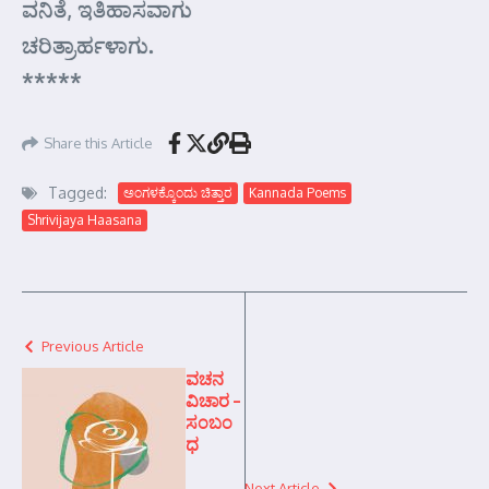
ವನಿತೆ, ಇತಿಹಾಸವಾಗು
ಚರಿತ್ರಾರ್ಹಳಾಗು.
*****
Share this Article
Tagged:
ಅಂಗಳಕ್ಕೊಂದು ಚಿತ್ತಾರ
Kannada Poems
Shrivijaya Haasana
Previous Article
ವಚನ
ವಿಚಾರ –
ಸಂಬಂ
ಧ
Next Article