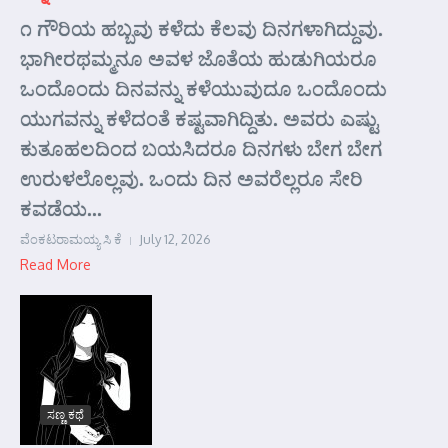
೧ ಗೌರಿಯ ಹಬ್ಬವು ಕಳೆದು ಕೆಲವು ದಿನಗಳಾಗಿದ್ದುವು.
ಭಾಗೀರಥಮ್ಮನೂ ಅವಳ ಜೊತೆಯ ಹುಡುಗಿಯರೂ
ಒಂದೊಂದು ದಿನವನ್ನು ಕಳೆಯುವುದೂ ಒಂದೊಂದು
ಯುಗವನ್ನು ಕಳೆದಂತೆ ಕಷ್ಟವಾಗಿದ್ದಿತು. ಅವರು ಎಷ್ಟು
ಕುತೂಹಲದಿಂದ ಬಯಸಿದರೂ ದಿನಗಳು ಬೇಗ ಬೇಗ
ಉರುಳಲೊಲ್ಲವು. ಒಂದು ದಿನ ಅವರೆಲ್ಲರೂ ಸೇರಿ
ಕವಡೆಯ...
ವೆಂಕಟರಾಮಯ್ಯ ಸಿ ಕೆ
July 12, 2026
Read More
ಸಣ್ಣ ಕಥೆ