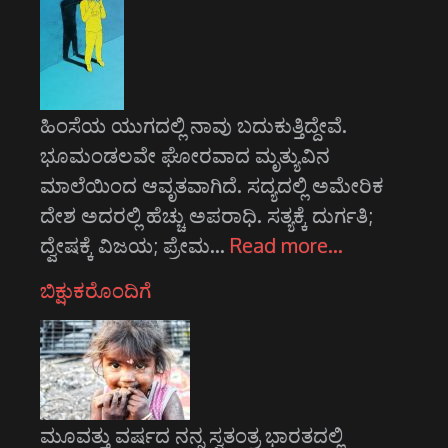
ಹಿಂಸೆಯ ಯುಗದಲ್ಲಿ ನಾವು ಬದುಕುತ್ತಿದ್ದೇವೆ.
ಭೂಮಂಡಲವೇ ಘೋರವಾದ ಮೃತ್ಯುವಿನ
ಮಾಲೆಯಿಂದ ಆವೃತವಾಗಿದೆ. ಸದ್ಯದಲ್ಲಿ ಅಮೇರಿಕ
ದೇಶ ಅದರಲ್ಲಿ ಹೆಚ್ಚು ಅಪರಾಧಿ. ಸತ್ಯಕ್ಕೆ ದುರ್ಗತಿ;
ದ್ವೇಷಕ್ಕೆ ವಿಜಯ; ಪ್ರೇಮ…
Read more…
ಬಿಕ್ಷುಕರೊಂದಿಗೆ
ಮೂವತ್ತು ವರ್ಷದ ನನ್ನ ಸ್ವತಂತ್ರ ಭಾರತದಲ್ಲಿ