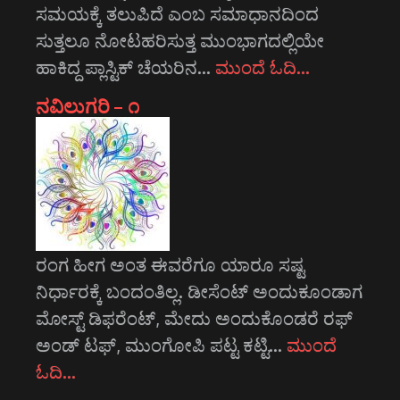
ಸಮಯಕ್ಕೆ ತಲುಪಿದೆ ಎಂಬ ಸಮಾಧಾನದಿಂದ
ಸುತ್ತಲೂ ನೋಟಹರಿಸುತ್ತ ಮುಂಭಾಗದಲ್ಲಿಯೇ
ಹಾಕಿದ್ದ ಪ್ಲಾಸ್ಟಿಕ್ ಚೆಯರಿನ…
ಮುಂದೆ ಓದಿ…
ನವಿಲುಗರಿ – ೧
ರಂಗ ಹೀಗ ಅಂತ ಈವರೆಗೂ ಯಾರೂ ಸಷ್ಟ
ನಿರ್ಧಾರಕ್ಕೆ ಬಂದಂತಿಲ್ಲ. ಡೀಸೆಂಟ್ ಅಂದುಕೂಂಡಾಗ
ಮೋಸ್ಟ್‌ ಡಿಫರೆಂಟ್‌, ಮೇದು ಅಂದುಕೊಂಡರೆ ರಫ್
ಅಂಡ್ ಟಫ್, ಮುಂಗೋಪಿ ಪಟ್ಟ ಕಟ್ಟಿ…
ಮುಂದೆ
ಓದಿ…