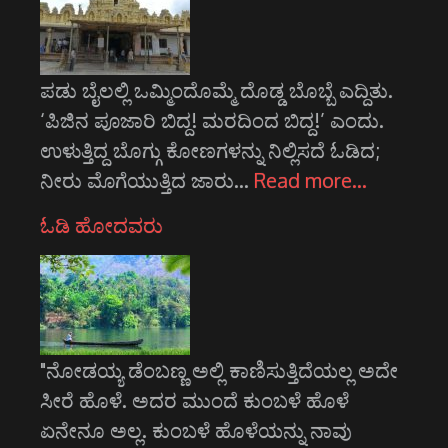
ಪಡು ಬೈಲಲ್ಲಿ ಒಮ್ಮಿಂದೊಮ್ಮೆ ದೊಡ್ಡ ಬೊಬ್ಬೆ ಎದ್ದಿತು.
‘ಪಿಜಿನ ಪೂಜಾರಿ ಬಿದ್ದ! ಮರದಿಂದ ಬಿದ್ದ!’ ಎಂದು.
ಉಳುತ್ತಿದ್ದ ಬೊಗ್ಗು ಕೋಣಗಳನ್ನು ನಿಲ್ಲಿಸದೆ ಓಡಿದ;
ನೀರು ಮೊಗೆಯುತ್ತಿದ ಜಾರು…
Read more…
ಓಡಿ ಹೋದವರು
"ನೋಡಯ್ಯ ಡೆಂಬಣ್ಣ ಅಲ್ಲಿ ಕಾಣಿಸುತ್ತಿದೆಯಲ್ಲ ಅದೇ
ಸೀರೆ ಹೊಳೆ. ಅದರ ಮುಂದೆ ಕುಂಬಳೆ ಹೊಳೆ
ಏನೇನೂ ಅಲ್ಲ. ಕುಂಬಳೆ ಹೊಳೆಯನ್ನು ನಾವು