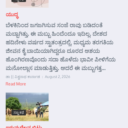
ಯುದ್ಧ
ಬೆಳಕಿನಿಂದ ಜಗಜಗಿಸುವ ಸಂಜೆ ರಾವು ಬಡಿದಂತೆ
ಮಬ್ಬಾಗಿತ್ತು. ಈ ಮಬ್ಬು ಹಿಂದೆಂದೂ ಇದಿಲ್ಲ. ದೇಶದ
ಹದಿನೇಳು ವರ್ಷದ ಸ್ವಾತಂತ್ರದಲ್ಲಿ, ಮಧ್ಯಮ ತರಗತಿಯ
ಜೀವನ ಕೈ ಬಾಯಿಯಾಗಿದ್ದರೂ ದೂರದ ಆಶಯ
ಹೊಂಗಿರಣವೊಂದು ಸದಾ ಹೊಳೆದು ಭಾವೀ ಪೀಳಿಗೆಯ
ಮನೋಲ್ಲಾಸ ಮಾಡುತ್ತಿತ್ತು. ಆದರೆ ಈ ಮಬ್ಬುಗತ್ತ...
ಡಾ || ವಿಶ್ವನಾಥ ಕಾರ್ನಾಡ
August 2, 2026
Read More
ಸಣ್ಣ ಕಥೆ
ಇರುವುದೆಲ್ಲವ ಬಿಟ್ಟು………