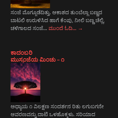
ಸಂಜೆ ಮೊಗ್ಗೂಡೆದಿತ್ತು. ಆಕಾಶದ ತುಂಬೆಲ್ಲಾ ಬಣ್ಣದ
ಬಾಟಲಿ ಉರುಳಿಸಿದ ಹಾಗೆ ಕೆಂಪು, ನೀಲಿ ಬಣ್ಣ ಚೆಲ್ಲಿ,
ಚಳಿಗಾಲದ ಸಂಜೆ…
ಮುಂದೆ ಓದಿ…
→
ಕಾದಂಬರಿ
ಮುಸ್ಸಂಜೆಯ ಮಿಂಚು – ೧
ಅಧ್ಯಾಯ ೧ ವಿಲಕ್ಷಣ ಸಂದರ್ಶನ ರಿತು ಲಗುಬಗನೇ
ಆವರಣವನ್ನು ದಾಟಿ ಒಳಹೊಕ್ಕಳು. ಸರಿಯಾದ