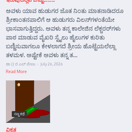
ಅವಳು ಯಾವ ಹುಡುಗರ ಜೊತ ನಿಂತು ಮಾತನಾಡಿದರೂ
ಶ್ರೀಕಾಂತನಪಾಲಿಗೆ ಆ ಹುಡುಗರು ವಿಲನ್‌ಗಳಂತೆಯೇ
ಭಾಸವಾಗುತ್ತಿದ್ದರು. ಅವಳು ತನ್ನ ಕಾಲೇಜಿನ ಲೆಕ್ಚರರ್‌ಗಳು
ಪಾಠ ಮಾಡುವ ವೈಖರಿ ಸ್ಟೈಲು ಹೈಲುಗಳ ಕುರಿತು
ಬಣ್ಣಿಸುವಾಗಲೂ ಕೇಳಲಾಗದೆ ಶ್ರೀಯ ಹೊಟ್ಟೆಯಲೆಲ್ಲಾ
ತಳಮಳ. ಅಷ್ಟೇಕೆ ಅವಳು ತನ್ನ ತ...
ಡಾ || ಬಿ ಎಲ್ ವೇಣು
July 26, 2026
Read More
ಸಣ್ಣ ಕಥೆ
ವಿಕೃತ