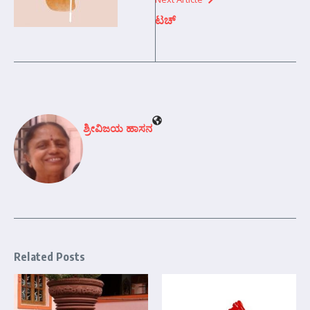
ಟಚ್
ಶ್ರೀವಿಜಯ ಹಾಸನ
Related Posts