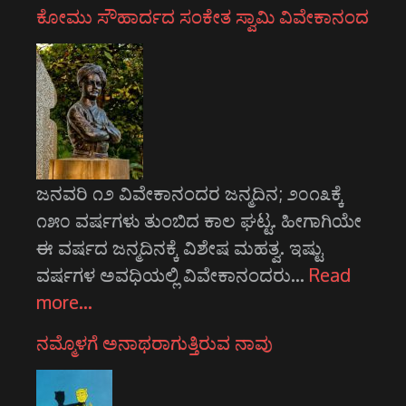
ಕೋಮು ಸೌಹಾರ್ದದ ಸಂಕೇತ ಸ್ವಾಮಿ ವಿವೇಕಾನಂದ
ಜನವರಿ ೧೨ ವಿವೇಕಾನಂದರ ಜನ್ಮದಿನ; ೨೦೧೩ಕ್ಕೆ
೧೫೦ ವರ್ಷಗಳು ತುಂಬಿದ ಕಾಲ ಘಟ್ಟ. ಹೀಗಾಗಿಯೇ
ಈ ವರ್ಷದ ಜನ್ಮದಿನಕ್ಕೆ ವಿಶೇಷ ಮಹತ್ವ. ಇಷ್ಟು
ವರ್ಷಗಳ ಅವಧಿಯಲ್ಲಿ ವಿವೇಕಾನಂದರು…
Read
more…
ನಮ್ಮೊಳಗೆ ಅನಾಥರಾಗುತ್ತಿರುವ ನಾವು