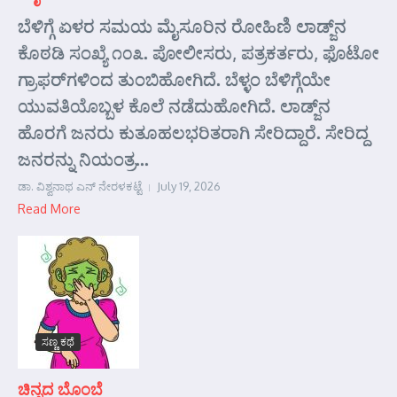
ಬೆಳಿಗ್ಗೆ ಏಳರ ಸಮಯ ಮೈಸೂರಿನ ರೋಹಿಣಿ ಲಾಡ್ಜ್‌ನ
ಕೊಠಡಿ ಸಂಖ್ಯೆ ೧೦೩. ಪೋಲೀಸರು, ಪತ್ರಕರ್ತರು, ಫೊಟೋ
ಗ್ರಾಫರ್‌ಗಳಿಂದ ತುಂಬಿಹೋಗಿದೆ. ಬೆಳ್ಳಂ ಬೆಳಿಗ್ಗೆಯೇ
ಯುವತಿಯೊಬ್ಬಳ ಕೊಲೆ ನಡೆದುಹೋಗಿದೆ. ಲಾಡ್ಜ್‌ನ
ಹೊರಗೆ ಜನರು ಕುತೂಹಲಭರಿತರಾಗಿ ಸೇರಿದ್ದಾರೆ. ಸೇರಿದ್ದ
ಜನರನ್ನು ನಿಯಂತ್ರ...
ಡಾ. ವಿಶ್ವನಾಥ ಎನ್ ನೇರಳಕಟ್ಟೆ
July 19, 2026
Read More
ಸಣ್ಣ ಕಥೆ
ಚಿನ್ನದ ಬೊಂಬೆ