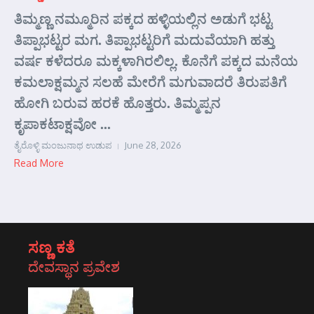
ತಿಮ್ಮಣ್ಣ ನಮ್ಮೂರಿನ ಪಕ್ಕದ ಹಳ್ಳಿಯಲ್ಲಿನ ಅಡುಗೆ ಭಟ್ಟ
ತಿಪ್ಪಾಭಟ್ಟರ ಮಗ. ತಿಪ್ಪಾಭಟ್ಟರಿಗೆ ಮದುವೆಯಾಗಿ ಹತ್ತು
ವರ್ಷ ಕಳೆದರೂ ಮಕ್ಕಳಾಗಿರಲಿಲ್ಲ. ಕೊನೆಗೆ ಪಕ್ಕದ ಮನೆಯ
ಕಮಲಾಕ್ಷಮ್ಮನ ಸಲಹೆ ಮೇರೆಗೆ ಮಗುವಾದರೆ ತಿರುಪತಿಗೆ
ಹೋಗಿ ಬರುವ ಹರಕೆ ಹೊತ್ತರು. ತಿಮ್ಮಪ್ಪನ
ಕೃಪಾಕಟಾಕ್ಷವೋ ...
ತೈರೊಳ್ಳಿ ಮಂಜುನಾಥ ಉಡುಪ
June 28, 2026
Read More
ಸಣ್ಣ ಕತೆ
ದೇವಸ್ಥಾನ ಪ್ರವೇಶ