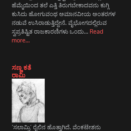
ಹೆಮ್ಮೆಯಿಂದ ತಲೆ ಎತ್ತಿ ತಿರುಗಬೇಕಾದವನು ಕುಗ್ಗಿ
ಕುಸಿದು ಹೋಗುವಂಥ ಅಮಾನವೀಯ ಅಂತರಗಳ
ನಡುವೆ ಉಸಿರಾಡುತ್ತಿದ್ದೇನೆ. ವೈಭೋಗದಲ್ಲಿರುವ
ಸ್ವಪ್ರತಿಷ್ಟಿತ ರಾಜಕಾರಣಿಗಳು ಒಂದು…
Read
more…
ಸಣ್ಣ ಕತೆ
ರಾಮಿ
‘ಸಲಾಮ್ರಿ’ ರೈಲಿನ ಹೊತ್ತಾಗಿದೆ. ವೆಂಕಟೇಶನು