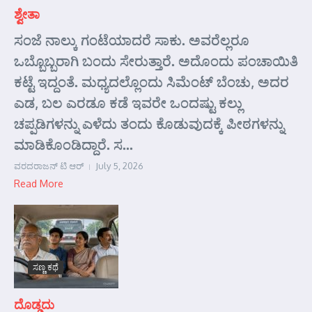
ಶ್ವೇತಾ
ಸಂಜೆ ನಾಲ್ಕು ಗಂಟೆಯಾದರೆ ಸಾಕು. ಅವರೆಲ್ಲರೂ
ಒಬ್ಬೊಬ್ಬರಾಗಿ ಬಂದು ಸೇರುತ್ತಾರೆ. ಅದೊಂದು ಪಂಚಾಯಿತಿ
ಕಟ್ಟೆ ಇದ್ದಂತೆ. ಮಧ್ಯದಲ್ಲೊಂದು ಸಿಮೆಂಟ್ ಬೆಂಚು, ಅದರ
ಎಡ, ಬಲ ಎರಡೂ ಕಡೆ ಇವರೇ ಒಂದಷ್ಟು ಕಲ್ಲು
ಚಪ್ಪಡಿಗಳನ್ನು ಎಳೆದು ತಂದು ಕೊಡುವುದಕ್ಕೆ ಪೀಠಗಳನ್ನು
ಮಾಡಿಕೊಂಡಿದ್ದಾರೆ. ಸ...
ವರದರಾಜನ್ ಟಿ ಆರ್
July 5, 2026
Read More
ಸಣ್ಣ ಕಥೆ
ದೊಡ್ಡದು