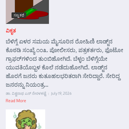
ಸಣ್ಣ ಕಥೆ
ವಿಕೃತ
ಬೆಳಿಗ್ಗೆ ಏಳರ ಸಮಯ ಮೈಸೂರಿನ ರೋಹಿಣಿ ಲಾಡ್ಜ್‌ನ
ಕೊಠಡಿ ಸಂಖ್ಯೆ ೧೦೩. ಪೋಲೀಸರು, ಪತ್ರಕರ್ತರು, ಫೊಟೋ
ಗ್ರಾಫರ್‌ಗಳಿಂದ ತುಂಬಿಹೋಗಿದೆ. ಬೆಳ್ಳಂ ಬೆಳಿಗ್ಗೆಯೇ
ಯುವತಿಯೊಬ್ಬಳ ಕೊಲೆ ನಡೆದುಹೋಗಿದೆ. ಲಾಡ್ಜ್‌ನ
ಹೊರಗೆ ಜನರು ಕುತೂಹಲಭರಿತರಾಗಿ ಸೇರಿದ್ದಾರೆ. ಸೇರಿದ್ದ
ಜನರನ್ನು ನಿಯಂತ್ರ...
ಡಾ. ವಿಶ್ವನಾಥ ಎನ್ ನೇರಳಕಟ್ಟೆ
July 19, 2026
Read More