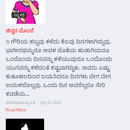
ಸಣ್ಣ ಕಥೆ
ಚಿನ್ನದ ಬೊಂಬೆ
೧ ಗೌರಿಯ ಹಬ್ಬವು ಕಳೆದು ಕೆಲವು ದಿನಗಳಾಗಿದ್ದುವು.
ಭಾಗೀರಥಮ್ಮನೂ ಅವಳ ಜೊತೆಯ ಹುಡುಗಿಯರೂ
ಒಂದೊಂದು ದಿನವನ್ನು ಕಳೆಯುವುದೂ ಒಂದೊಂದು
ಯುಗವನ್ನು ಕಳೆದಂತೆ ಕಷ್ಟವಾಗಿದ್ದಿತು. ಅವರು ಎಷ್ಟು
ಕುತೂಹಲದಿಂದ ಬಯಸಿದರೂ ದಿನಗಳು ಬೇಗ ಬೇಗ
ಉರುಳಲೊಲ್ಲವು. ಒಂದು ದಿನ ಅವರೆಲ್ಲರೂ ಸೇರಿ
ಕವಡೆಯ...
ವೆಂಕಟರಾಮಯ್ಯ ಸಿ ಕೆ
July 12, 2026
Read More