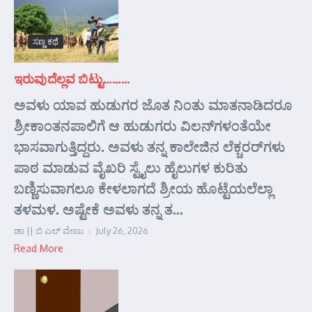
ಸಣ್ಣ ಕಥೆ
ಇರುವುದೆಲ್ಲವ ಬಿಟ್ಟು………
ಅವಳು ಯಾವ ಹುಡುಗರ ಜೊತ ನಿಂತು ಮಾತನಾಡಿದರೂ
ಶ್ರೀಕಾಂತನಪಾಲಿಗೆ ಆ ಹುಡುಗರು ವಿಲನ್‌ಗಳಂತೆಯೇ
ಭಾಸವಾಗುತ್ತಿದ್ದರು. ಅವಳು ತನ್ನ ಕಾಲೇಜಿನ ಲೆಕ್ಚರರ್‌ಗಳು
ಪಾಠ ಮಾಡುವ ವೈಖರಿ ಸ್ಟೈಲು ಹೈಲುಗಳ ಕುರಿತು
ಬಣ್ಣಿಸುವಾಗಲೂ ಕೇಳಲಾಗದೆ ಶ್ರೀಯ ಹೊಟ್ಟೆಯಲೆಲ್ಲಾ
ತಳಮಳ. ಅಷ್ಟೇಕೆ ಅವಳು ತನ್ನ ತ...
ಡಾ || ಬಿ ಎಲ್ ವೇಣು
July 26, 2026
Read More