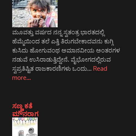
ಮೂವತ್ತು ವರ್ಷದ ನನ್ನ ಸ್ವತಂತ್ರ ಭಾರತದಲ್ಲಿ
ಹೆಮ್ಮೆಯಿಂದ ತಲೆ ಎತ್ತಿ ತಿರುಗಬೇಕಾದವನು ಕುಗ್ಗಿ
ಕುಸಿದು ಹೋಗುವಂಥ ಅಮಾನವೀಯ ಅಂತರಗಳ
ನಡುವೆ ಉಸಿರಾಡುತ್ತಿದ್ದೇನೆ. ವೈಭೋಗದಲ್ಲಿರುವ
ಸ್ವಪ್ರತಿಷ್ಟಿತ ರಾಜಕಾರಣಿಗಳು ಒಂದು…
Read
more…
ಸಣ್ಣ ಕತೆ
ಮೌನರಾಗ