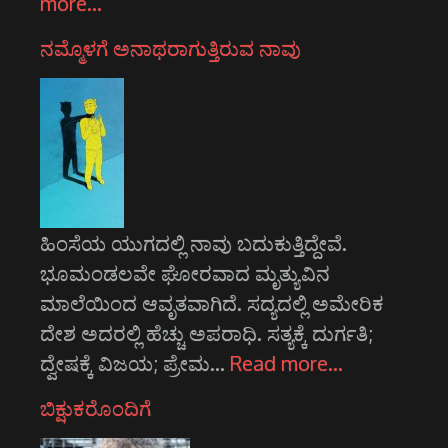
more…
ನಮ್ಮೊಳಗೆ ಅನಾಥರಾಗುತ್ತಿರುವ ನಾವು
ಹಿಂಸೆಯ ಯುಗದಲ್ಲಿ ನಾವು ಬದುಕುತ್ತಿದ್ದೇವೆ.
ಭೂಮಂಡಲವೇ ಘೋರವಾದ ಮೃತ್ಯುವಿನ
ಮಾಲೆಯಿಂದ ಆವೃತವಾಗಿದೆ. ಸದ್ಯದಲ್ಲಿ ಅಮೇರಿಕ
ದೇಶ ಅದರಲ್ಲಿ ಹೆಚ್ಚು ಅಪರಾಧಿ. ಸತ್ಯಕ್ಕೆ ದುರ್ಗತಿ;
ದ್ವೇಷಕ್ಕೆ ವಿಜಯ; ಪ್ರೇಮ…
Read more…
ಬಿಕ್ಷುಕರೊಂದಿಗೆ