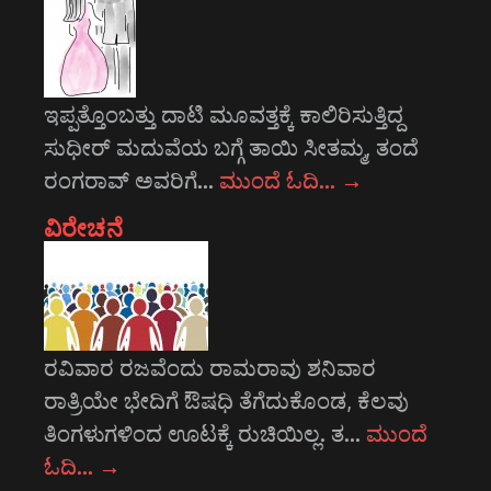
ಇಪ್ಪತ್ತೊಂಬತ್ತು ದಾಟಿ ಮೂವತ್ತಕ್ಕೆ ಕಾಲಿರಿಸುತ್ತಿದ್ದ
ಸುಧೀರ್ ಮದುವೆಯ ಬಗ್ಗೆ ತಾಯಿ ಸೀತಮ್ಮ, ತಂದೆ
ರಂಗರಾವ್ ಅವರಿಗೆ…
ಮುಂದೆ ಓದಿ…
→
ವಿರೇಚನೆ
ರವಿವಾರ ರಜವೆಂದು ರಾಮರಾವು ಶನಿವಾರ
ರಾತ್ರಿಯೇ ಭೇದಿಗೆ ಔಷಧಿ ತೆಗೆದುಕೊಂಡ, ಕೆಲವು
ತಿಂಗಳುಗಳಿಂದ ಊಟಕ್ಕೆ ರುಚಿಯಿಲ್ಲ. ತ…
ಮುಂದೆ
ಓದಿ…
→