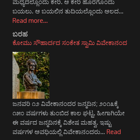
ಮಧ್ಯದಲ್ಲೊಂದು ಕೇರಿ. ಆ ಕೇರಿ ಹೊರಗೊಂದು
ಬಯಲು. ಆ ಬಯಲಿನ ತುದಿಯಲ್ಲೊಂದು ಆಲದ…
Read more…
ಬರಹ
ಕೋಮು ಸೌಹಾರ್ದದ ಸಂಕೇತ ಸ್ವಾಮಿ ವಿವೇಕಾನಂದ
ಜನವರಿ ೧೨ ವಿವೇಕಾನಂದರ ಜನ್ಮದಿನ; ೨೦೧೩ಕ್ಕೆ
೧೫೦ ವರ್ಷಗಳು ತುಂಬಿದ ಕಾಲ ಘಟ್ಟ. ಹೀಗಾಗಿಯೇ
ಈ ವರ್ಷದ ಜನ್ಮದಿನಕ್ಕೆ ವಿಶೇಷ ಮಹತ್ವ. ಇಷ್ಟು
ವರ್ಷಗಳ ಅವಧಿಯಲ್ಲಿ ವಿವೇಕಾನಂದರು…
Read