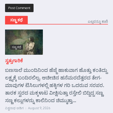
ಸಣ್ಣ ಕಥೆ
ಎಲ್ಲವನ್ನೂ ಕಾಣಿ
ಸಣ್ಣ ಕಥೆ
ಸ್ವತ್ತುಗಾರಿಕೆ
ಬಣಸಾಲೆ ಮುಂದಿನಿಂದ ಹೆಜ್ಜೆ ಹಾಕುವಾಗ ಹೊತ್ತು ಕಂತಿದ್ದು
ಲಕ್ಷ್ಯಕ್ಕೆ ಬಂದಿರಲಿಲ್ಲ. ಆಚೀಚಿನ ಹನೆಮರದೆತ್ತರದ ತೇಗ-
ಮಾವುಗಳ ಟಿಸಿಲುಗಳಲ್ಲಿ ಹಕ್ಕಿಗಳ ಗರಿ ಒದರುವ ಸರಪರ.
ತಾರಕ ಸ್ವರದ ಮಕ್ಕಳಾಟ ವೀಕ್ಷಿಸುತ್ತಾ ರಸ್ತೇಲಿ ಬಿದ್ದಿದ್ದ ಸಣ್ಣ
ಸಣ್ಣ ಕಲ್ಲುಗಳನ್ನು ಕಾಲಿನಿಂದ ಚಿಮ್ಮುತ್ತಾ...
ವಿಶ್ವನಾಥ ಅಡಿಗ
August 9, 2026