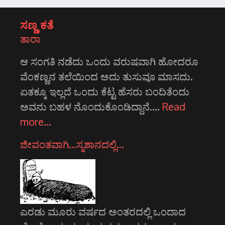
ಸಣ್ಣ ಕತೆ
ತಾರಾ
ಆ ಸಂಗತಿ ನಡೆದು ಒಂದು ವರುಷವಾಗಿ ಹೋದರೂ
ವೆಂಕಣ್ಣನ ತಲೆಯಿಂದ ಅದು ತುಸುವೂ ಮಾಸದು.
ಏತಕ್ಕೂ ಇಲ್ಲದೆ ಒಂದು ಕೆಟ್ಟ ಹೆಸರು ಬಂದಿತೆಂದು
ಅವನು ಬಹಳ ನೊಂದುಕೊಂಡಿದ್ದಾನೆ.…
Read
more…
ಜೀವಂತವಾಗಿ…ಸ್ಮಶಾನದಲ್ಲಿ…
ಎರಡು ಮೂರು ವರ್ಷದ ಅಂತರದಲ್ಲಿ ಒಂದಾದ