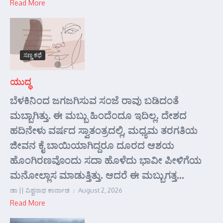
Read More
ಸಣ್ಣ ಕಥೆ
ಯುದ್ಧ
ಬೆಳಕಿನಿಂದ ಜಗಜಗಿಸುವ ಸಂಜೆ ರಾವು ಬಡಿದಂತೆ
ಮಬ್ಬಾಗಿತ್ತು. ಈ ಮಬ್ಬು ಹಿಂದೆಂದೂ ಇದಿಲ್ಲ. ದೇಶದ
ಹದಿನೇಳು ವರ್ಷದ ಸ್ವಾತಂತ್ರದಲ್ಲಿ, ಮಧ್ಯಮ ತರಗತಿಯ
ಜೀವನ ಕೈ ಬಾಯಿಯಾಗಿದ್ದರೂ ದೂರದ ಆಶಯ
ಹೊಂಗಿರಣವೊಂದು ಸದಾ ಹೊಳೆದು ಭಾವೀ ಪೀಳಿಗೆಯ
ಮನೋಲ್ಲಾಸ ಮಾಡುತ್ತಿತ್ತು. ಆದರೆ ಈ ಮಬ್ಬುಗತ್ತ...
ಡಾ || ವಿಶ್ವನಾಥ ಕಾರ್ನಾಡ
August 2, 2026
Read More