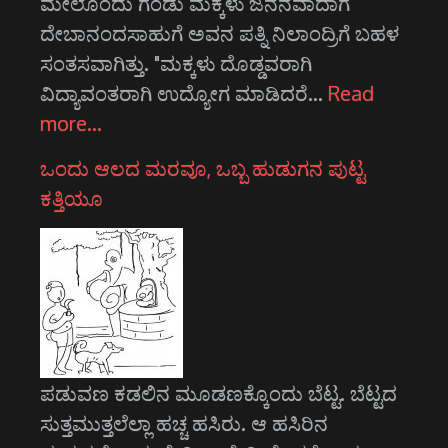
ಮೇಲೊಂದು ಗಂಡು ಮಕ್ಕಳು ಜನನವಾದಾಗ
ದೇಬಾನಂದಸಾಹುಗೆ ಅವನ ಪತ್ನಿ ನಿಲಾಂದ್ರಿಗೆ ಬಹಳ
ಸಂತಸವಾಗಿತ್ತು. "ಮಕ್ಕಳು ದೊಡ್ಡವರಾಗಿ
ವಿದ್ಯಾವಂತರಾಗಿ ಉದ್ಯೋಗ ಮಾಡಿದರೆ…
Read
more…
ಒಂದು ಆಲದ ಮರವೂ, ಒಬ್ಬ ಹುಡುಗನ ಪುಟ್ಟ
ಕತ್ತಿಯೂ
ಪಡುವಣ ಕಡಲಿನ ಮೂಡಣಕ್ಕೊಂದು ಬೆಟ್ಟ. ಬೆಟ್ಟದ
ಸುತ್ತಮುತ್ತಲೆಲ್ಲಾ ಹಚ್ಚ ಹಸಿರು. ಆ ಹಸಿರಿನ