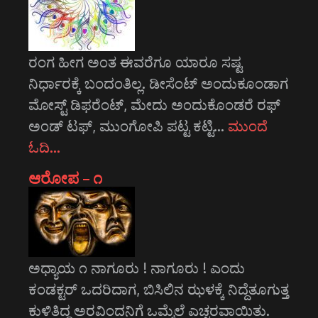
ರಂಗ ಹೀಗ ಅಂತ ಈವರೆಗೂ ಯಾರೂ ಸಷ್ಟ
ನಿರ್ಧಾರಕ್ಕೆ ಬಂದಂತಿಲ್ಲ. ಡೀಸೆಂಟ್ ಅಂದುಕೂಂಡಾಗ
ಮೋಸ್ಟ್‌ ಡಿಫರೆಂಟ್‌, ಮೇದು ಅಂದುಕೊಂಡರೆ ರಫ್
ಅಂಡ್ ಟಫ್, ಮುಂಗೋಪಿ ಪಟ್ಟ ಕಟ್ಟಿ…
ಮುಂದೆ
ಓದಿ…
ಆರೋಪ – ೧
ಅಧ್ಯಾಯ ೧ ನಾಗೂರು ! ನಾಗೂರು ! ಎಂದು
ಕಂಡಕ್ಟರ್ ಒದರಿದಾಗ, ಬಿಸಿಲಿನ ಝಳಕ್ಕೆ ನಿದ್ದೆತೂಗುತ್ತ
ಕುಳಿತಿದ್ದ ಅರವಿಂದನಿಗೆ ಒಮ್ಮೆಲೆ ಎಚ್ಚರವಾಯಿತು.