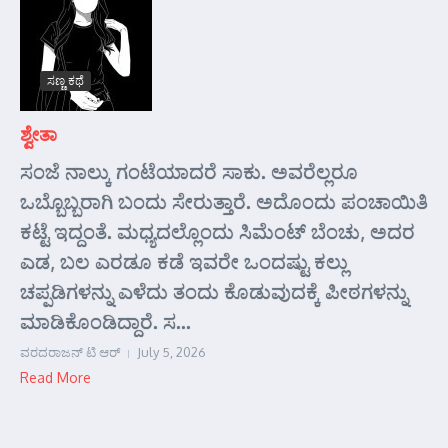
ಸಣ್ಣ ಕಥೆ
ಶ್ವೇತಾ
ಸಂಜೆ ನಾಲ್ಕು ಗಂಟೆಯಾದರೆ ಸಾಕು. ಅವರೆಲ್ಲರೂ
ಒಬ್ಬೊಬ್ಬರಾಗಿ ಬಂದು ಸೇರುತ್ತಾರೆ. ಅದೊಂದು ಪಂಚಾಯಿತಿ
ಕಟ್ಟೆ ಇದ್ದಂತೆ. ಮಧ್ಯದಲ್ಲೊಂದು ಸಿಮೆಂಟ್ ಬೆಂಚು, ಅದರ
ಎಡ, ಬಲ ಎರಡೂ ಕಡೆ ಇವರೇ ಒಂದಷ್ಟು ಕಲ್ಲು
ಚಪ್ಪಡಿಗಳನ್ನು ಎಳೆದು ತಂದು ಕೊಡುವುದಕ್ಕೆ ಪೀಠಗಳನ್ನು
ಮಾಡಿಕೊಂಡಿದ್ದಾರೆ. ಸ...
ವರದರಾಜನ್ ಟಿ ಆರ್
July 5, 2026
Read More