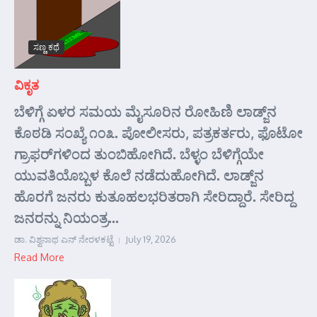
ಸಣ್ಣ ಕಥೆ
ವಿಕೃತ
ಬೆಳಿಗ್ಗೆ ಏಳರ ಸಮಯ ಮೈಸೂರಿನ ರೋಹಿಣಿ ಲಾಡ್ಜ್‌ನ
ಕೊಠಡಿ ಸಂಖ್ಯೆ ೧೦೩. ಪೋಲೀಸರು, ಪತ್ರಕರ್ತರು, ಫೊಟೋ
ಗ್ರಾಫರ್‌ಗಳಿಂದ ತುಂಬಿಹೋಗಿದೆ. ಬೆಳ್ಳಂ ಬೆಳಿಗ್ಗೆಯೇ
ಯುವತಿಯೊಬ್ಬಳ ಕೊಲೆ ನಡೆದುಹೋಗಿದೆ. ಲಾಡ್ಜ್‌ನ
ಹೊರಗೆ ಜನರು ಕುತೂಹಲಭರಿತರಾಗಿ ಸೇರಿದ್ದಾರೆ. ಸೇರಿದ್ದ
ಜನರನ್ನು ನಿಯಂತ್ರ...
ಡಾ. ವಿಶ್ವನಾಥ ಎನ್ ನೇರಳಕಟ್ಟೆ
July 19, 2026
Read More