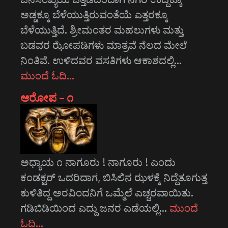
ಅಡ್ಡಕ್ಕೂ ಬೆಳೆಯುತ್ತಿರುವಂತೆಯೆ ಎತ್ತರಕ್ಕೂ
ಬೆಳೆಯುತ್ತಿದೆ. ಶ್ರೀಮಂತರ ಮಹಲುಗಳು ಮತ್ತು
ಬಡವರ ಝೋಪಡಿಗಳು ಮಾತ್ರವೆ ನೆಲದ ಮೇಲೆ
ನಿಂತಿವೆ. ಉಳಿದವರ ವಸತಿಗಳು ಆಕಾಶದಲ್ಲಿ…
ಮುಂದೆ ಓದಿ…
ಆರೋಪ – ೧
ಅಧ್ಯಾಯ ೧ ನಾಗೂರು ! ನಾಗೂರು ! ಎಂದು
ಕಂಡಕ್ಟರ್ ಒದರಿದಾಗ, ಬಿಸಿಲಿನ ಝಳಕ್ಕೆ ನಿದ್ದೆತೂಗುತ್ತ
ಕುಳಿತಿದ್ದ ಅರವಿಂದನಿಗೆ ಒಮ್ಮೆಲೆ ಎಚ್ಚರವಾಯಿತು.
ಗಡಿಬಿಡಿಯಿಂದ ಎದ್ದು ಜನರ ಎಡೆಯಲ್ಲಿ…
ಮುಂದೆ
ಓದಿ…