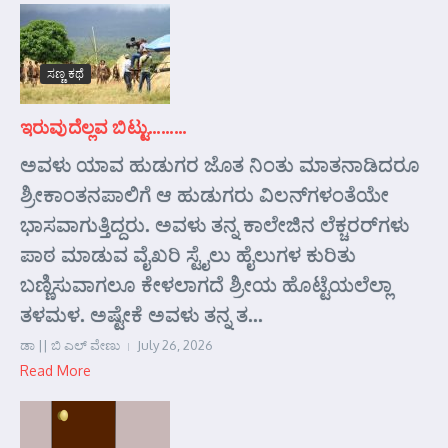
ಸಣ್ಣ ಕಥೆ
ಇರುವುದೆಲ್ಲವ ಬಿಟ್ಟು………
ಅವಳು ಯಾವ ಹುಡುಗರ ಜೊತ ನಿಂತು ಮಾತನಾಡಿದರೂ
ಶ್ರೀಕಾಂತನಪಾಲಿಗೆ ಆ ಹುಡುಗರು ವಿಲನ್‌ಗಳಂತೆಯೇ
ಭಾಸವಾಗುತ್ತಿದ್ದರು. ಅವಳು ತನ್ನ ಕಾಲೇಜಿನ ಲೆಕ್ಚರರ್‌ಗಳು
ಪಾಠ ಮಾಡುವ ವೈಖರಿ ಸ್ಟೈಲು ಹೈಲುಗಳ ಕುರಿತು
ಬಣ್ಣಿಸುವಾಗಲೂ ಕೇಳಲಾಗದೆ ಶ್ರೀಯ ಹೊಟ್ಟೆಯಲೆಲ್ಲಾ
ತಳಮಳ. ಅಷ್ಟೇಕೆ ಅವಳು ತನ್ನ ತ...
ಡಾ || ಬಿ ಎಲ್ ವೇಣು
July 26, 2026
Read More