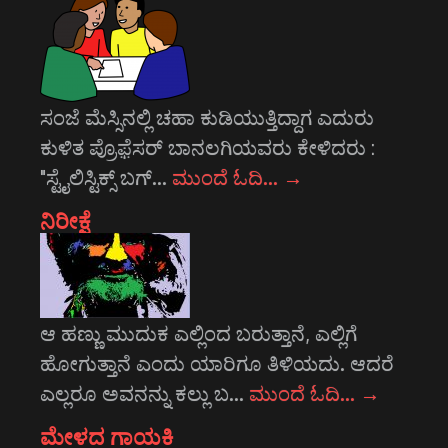
ಸಂಜೆ ಮೆಸ್ಸಿನಲ್ಲಿ ಚಹಾ ಕುಡಿಯುತ್ತಿದ್ದಾಗ ಎದುರು
ಕುಳಿತ ಪ್ರೊಫ಼ೆಸರ್ ಬಾನಲಗಿಯವರು ಕೇಳಿದರು :
"ಸ್ಟೈಲಿಸ್ಟಿಕ್ಸ್ ಬಗ್…
ಮುಂದೆ ಓದಿ…
→
ನಿರೀಕ್ಷೆ
ಆ ಹಣ್ಣು ಮುದುಕ ಎಲ್ಲಿಂದ ಬರುತ್ತಾನೆ, ಎಲ್ಲಿಗೆ
ಹೋಗುತ್ತಾನೆ ಎಂದು ಯಾರಿಗೂ ತಿಳಿಯದು. ಆದರೆ
ಎಲ್ಲರೂ ಅವನನ್ನು ಕಲ್ಲು ಬ…
ಮುಂದೆ ಓದಿ…
→
ಮೇಳದ ಗಾಯಕಿ