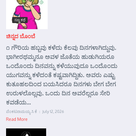
ಸಣ್ಣ ಕಥೆ
ಚಿನ್ನದ ಬೊಂಬೆ
೧ ಗೌರಿಯ ಹಬ್ಬವು ಕಳೆದು ಕೆಲವು ದಿನಗಳಾಗಿದ್ದುವು.
ಭಾಗೀರಥಮ್ಮನೂ ಅವಳ ಜೊತೆಯ ಹುಡುಗಿಯರೂ
ಒಂದೊಂದು ದಿನವನ್ನು ಕಳೆಯುವುದೂ ಒಂದೊಂದು
ಯುಗವನ್ನು ಕಳೆದಂತೆ ಕಷ್ಟವಾಗಿದ್ದಿತು. ಅವರು ಎಷ್ಟು
ಕುತೂಹಲದಿಂದ ಬಯಸಿದರೂ ದಿನಗಳು ಬೇಗ ಬೇಗ
ಉರುಳಲೊಲ್ಲವು. ಒಂದು ದಿನ ಅವರೆಲ್ಲರೂ ಸೇರಿ
ಕವಡೆಯ...
ವೆಂಕಟರಾಮಯ್ಯ ಸಿ ಕೆ
July 12, 2026
Read More