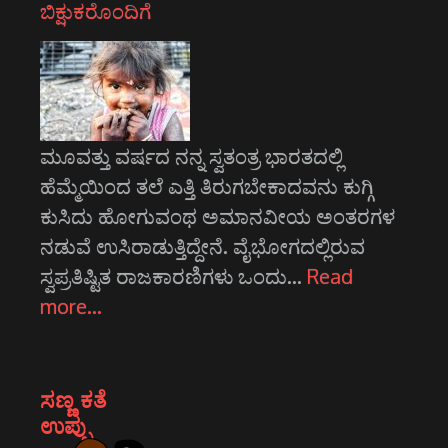
ಬಿಕ್ಷುಕರೊಂದಿಗೆ
ಮೂವತ್ತು ವರ್ಷದ ನನ್ನ ಸ್ವತಂತ್ರ ಭಾರತದಲ್ಲಿ
ಹೆಮ್ಮೆಯಿಂದ ತಲೆ ಎತ್ತಿ ತಿರುಗಬೇಕಾದವನು ಕುಗ್ಗಿ
ಕುಸಿದು ಹೋಗುವಂಥ ಅಮಾನವೀಯ ಅಂತರಗಳ
ನಡುವೆ ಉಸಿರಾಡುತ್ತಿದ್ದೇನೆ. ವೈಭೋಗದಲ್ಲಿರುವ
ಸ್ವಪ್ರತಿಷ್ಟಿತ ರಾಜಕಾರಣಿಗಳು ಒಂದು…
Read
more…
ಸಣ್ಣ ಕತೆ
ಉಪ್ಪು