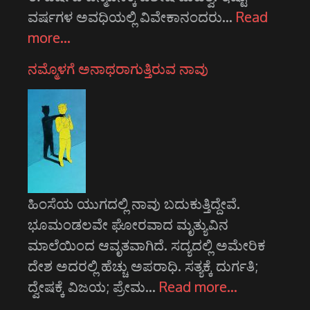
ವರ್ಷಗಳ ಅವಧಿಯಲ್ಲಿ ವಿವೇಕಾನಂದರು…
Read
more…
ನಮ್ಮೊಳಗೆ ಅನಾಥರಾಗುತ್ತಿರುವ ನಾವು
ಹಿಂಸೆಯ ಯುಗದಲ್ಲಿ ನಾವು ಬದುಕುತ್ತಿದ್ದೇವೆ.
ಭೂಮಂಡಲವೇ ಘೋರವಾದ ಮೃತ್ಯುವಿನ
ಮಾಲೆಯಿಂದ ಆವೃತವಾಗಿದೆ. ಸದ್ಯದಲ್ಲಿ ಅಮೇರಿಕ
ದೇಶ ಅದರಲ್ಲಿ ಹೆಚ್ಚು ಅಪರಾಧಿ. ಸತ್ಯಕ್ಕೆ ದುರ್ಗತಿ;
ದ್ವೇಷಕ್ಕೆ ವಿಜಯ; ಪ್ರೇಮ…
Read more…