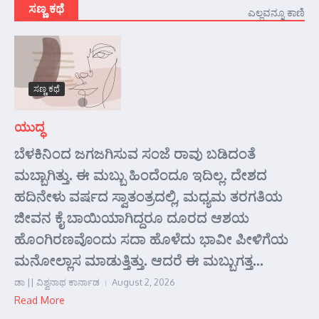
ಸಣ್ಣ ಕಥೆ
ಎಲ್ಲವನ್ನೂ ಕಾಣಿ
ಸಣ್ಣ ಕಥೆ
ಯುದ್ಧ
ಬೆಳಕಿನಿಂದ ಜಗಜಗಿಸುವ ಸಂಜೆ ರಾವು ಬಡಿದಂತೆ
ಮಬ್ಬಾಗಿತ್ತು. ಈ ಮಬ್ಬು ಹಿಂದೆಂದೂ ಇದಿಲ್ಲ. ದೇಶದ
ಹದಿನೇಳು ವರ್ಷದ ಸ್ವಾತಂತ್ರದಲ್ಲಿ, ಮಧ್ಯಮ ತರಗತಿಯ
ಜೀವನ ಕೈ ಬಾಯಿಯಾಗಿದ್ದರೂ ದೂರದ ಆಶಯ
ಹೊಂಗಿರಣವೊಂದು ಸದಾ ಹೊಳೆದು ಭಾವೀ ಪೀಳಿಗೆಯ
ಮನೋಲ್ಲಾಸ ಮಾಡುತ್ತಿತ್ತು. ಆದರೆ ಈ ಮಬ್ಬುಗತ್ತ...
ಡಾ || ವಿಶ್ವನಾಥ ಕಾರ್ನಾಡ
August 2, 2026
Read More