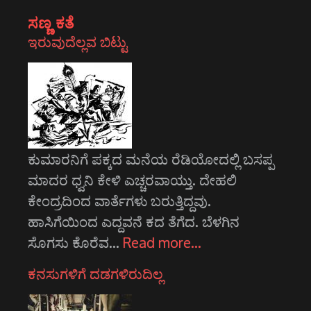
ಸಣ್ಣ ಕತೆ
ಇರುವುದೆಲ್ಲವ ಬಿಟ್ಟು
ಕುಮಾರನಿಗೆ ಪಕ್ಕದ ಮನೆಯ ರೆಡಿಯೋದಲ್ಲಿ ಬಸಪ್ಪ
ಮಾದರ ಧ್ವನಿ ಕೇಳಿ ಎಚ್ಚರವಾಯ್ತು. ದೇಹಲಿ
ಕೇಂದ್ರದಿಂದ ವಾರ್ತೆಗಳು ಬರುತ್ತಿದ್ದವು.
ಹಾಸಿಗೆಯಿಂದ ಎದ್ದವನೆ ಕದ ತೆಗೆದ. ಬೆಳಗಿನ
ಸೊಗಸು ಕೊರೆವ…
Read more…
ಕನಸುಗಳಿಗೆ ದಡಗಳಿರುದಿಲ್ಲ