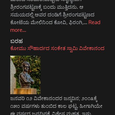
ಶ್ರೀರಂಗಪಟ್ಟಣಕ್ಕೆ ಬಂದು ಮುತ್ತಿದನು. ಆ
ಸಮಯದಲ್ಲಿ ಅವರ ದಂಡಿಗೆ ಶ್ರೀರಂಗಪಟ್ಟಣದ
ಕೋಟೆಯ ಮೇಲಿನಿಂದ ಕೋವಿ, ಫಿರಂಗಿ,…
Read
more…
ಬರಹ
ಕೋಮು ಸೌಹಾರ್ದದ ಸಂಕೇತ ಸ್ವಾಮಿ ವಿವೇಕಾನಂದ
ಜನವರಿ ೧೨ ವಿವೇಕಾನಂದರ ಜನ್ಮದಿನ; ೨೦೧೩ಕ್ಕೆ
೧೫೦ ವರ್ಷಗಳು ತುಂಬಿದ ಕಾಲ ಘಟ್ಟ. ಹೀಗಾಗಿಯೇ
ಈ ವರ್ಷದ ಜನ್ಮದಿನಕ್ಕೆ ವಿಶೇಷ ಮಹತ್ವ. ಇಷ್ಟು