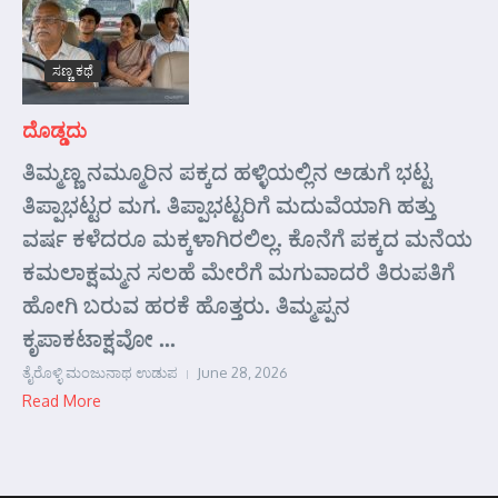
ಸಣ್ಣ ಕಥೆ
ದೊಡ್ಡದು
ತಿಮ್ಮಣ್ಣ ನಮ್ಮೂರಿನ ಪಕ್ಕದ ಹಳ್ಳಿಯಲ್ಲಿನ ಅಡುಗೆ ಭಟ್ಟ
ತಿಪ್ಪಾಭಟ್ಟರ ಮಗ. ತಿಪ್ಪಾಭಟ್ಟರಿಗೆ ಮದುವೆಯಾಗಿ ಹತ್ತು
ವರ್ಷ ಕಳೆದರೂ ಮಕ್ಕಳಾಗಿರಲಿಲ್ಲ. ಕೊನೆಗೆ ಪಕ್ಕದ ಮನೆಯ
ಕಮಲಾಕ್ಷಮ್ಮನ ಸಲಹೆ ಮೇರೆಗೆ ಮಗುವಾದರೆ ತಿರುಪತಿಗೆ
ಹೋಗಿ ಬರುವ ಹರಕೆ ಹೊತ್ತರು. ತಿಮ್ಮಪ್ಪನ
ಕೃಪಾಕಟಾಕ್ಷವೋ ...
ತೈರೊಳ್ಳಿ ಮಂಜುನಾಥ ಉಡುಪ
June 28, 2026
Read More