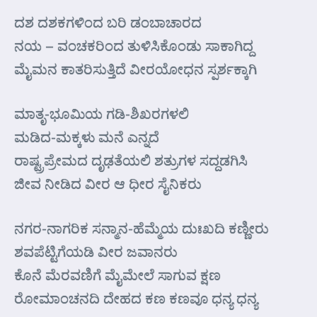
ದಶ ದಶಕಗಳಿಂದ ಬರಿ ಡಂಬಾಚಾರದ
ನಯ – ವಂಚಕರಿಂದ ತುಳಿಸಿಕೊಂಡು ಸಾಕಾಗಿದ್ದ
ಮೈಮನ ಕಾತರಿಸುತ್ತಿದೆ ವೀರಯೋಧನ ಸ್ಪರ್ಶಕ್ಕಾಗಿ
ಮಾತೃ-ಭೂಮಿಯ ಗಡಿ-ಶಿಖರಗಳಲಿ
ಮಡಿದ-ಮಕ್ಕಳು ಮನೆ ಎನ್ನದೆ
ರಾಷ್ಟ್ರಪ್ರೇಮದ ದೃಢತೆಯಲಿ ಶತ್ರುಗಳ ಸದ್ದಡಗಿಸಿ
ಜೀವ ನೀಡಿದ ವೀರ ಆ ಧೀರ ಸೈನಿಕರು
ನಗರ-ನಾಗರಿಕ ಸನ್ಮಾನ-ಹೆಮ್ಮೆಯ ದುಃಖದಿ ಕಣ್ಣೀರು
ಶವಪೆಟ್ಟಿಗೆಯಡಿ ವೀರ ಜವಾನರು
ಕೊನೆ ಮೆರವಣಿಗೆ ಮೈಮೇಲೆ ಸಾಗುವ ಕ್ಷಣ
ರೋಮಾಂಚನದಿ ದೇಹದ ಕಣ ಕಣವೂ ಧನ್ಯ ಧನ್ಯ