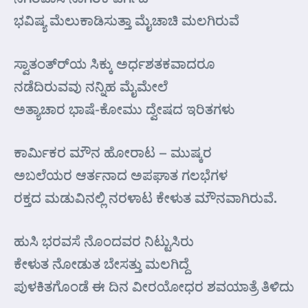
ಭವಿಷ್ಯ ಮೆಲುಕಾಡಿಸುತ್ತಾ ಮೈಚಾಚಿ ಮಲಗಿರುವೆ
ಸ್ವಾತಂತ್ರ್‍ಯ ಸಿಕ್ಕು ಅರ್ಧಶತಕವಾದರೂ
ನಡೆದಿರುವವು ನನ್ನಿಹ ಮೈಮೇಲೆ
ಅತ್ಯಾಚಾರ ಭಾಷೆ-ಕೋಮು ದ್ವೇಷದ ಇರಿತಗಳು
ಕಾರ್ಮಿಕರ ಮೌನ ಹೋರಾಟ – ಮುಷ್ಕರ
ಅಬಲೆಯರ ಆರ್ತನಾದ ಅಪಘಾತ ಗಲಭೆಗಳ
ರಕ್ತದ ಮಡುವಿನಲ್ಲಿ ನರಳಾಟ ಕೇಳುತ ಮೌನವಾಗಿರುವೆ.
ಹುಸಿ ಭರವಸೆ ನೊಂದವರ ನಿಟ್ಟುಸಿರು
ಕೇಳುತ ನೋಡುತ ಬೇಸತ್ತು ಮಲಗಿದ್ದೆ
ಪುಳಕಿತಗೊಂಡೆ ಈ ದಿನ ವೀರಯೋಧರ ಶವಯಾತ್ರೆ ತಿಳಿದು