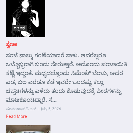
ಸಣ್ಣ ಕಥೆ
ಶ್ವೇತಾ
ಸಂಜೆ ನಾಲ್ಕು ಗಂಟೆಯಾದರೆ ಸಾಕು. ಅವರೆಲ್ಲರೂ
ಒಬ್ಬೊಬ್ಬರಾಗಿ ಬಂದು ಸೇರುತ್ತಾರೆ. ಅದೊಂದು ಪಂಚಾಯಿತಿ
ಕಟ್ಟೆ ಇದ್ದಂತೆ. ಮಧ್ಯದಲ್ಲೊಂದು ಸಿಮೆಂಟ್ ಬೆಂಚು, ಅದರ
ಎಡ, ಬಲ ಎರಡೂ ಕಡೆ ಇವರೇ ಒಂದಷ್ಟು ಕಲ್ಲು
ಚಪ್ಪಡಿಗಳನ್ನು ಎಳೆದು ತಂದು ಕೊಡುವುದಕ್ಕೆ ಪೀಠಗಳನ್ನು
ಮಾಡಿಕೊಂಡಿದ್ದಾರೆ. ಸ...
ವರದರಾಜನ್ ಟಿ ಆರ್
July 5, 2026
Read More