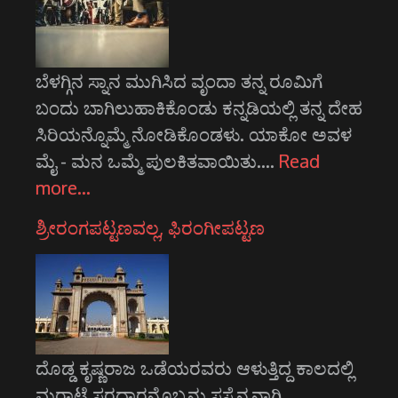
ಬೆಳಗ್ಗಿನ ಸ್ನಾನ ಮುಗಿಸಿದ ವೃಂದಾ ತನ್ನ ರೂಮಿಗೆ
ಬಂದು ಬಾಗಿಲುಹಾಕಿಕೊಂಡು ಕನ್ನಡಿಯಲ್ಲಿ ತನ್ನ ದೇಹ
ಸಿರಿಯನ್ನೊಮ್ಮೆ ನೋಡಿಕೊಂಡಳು. ಯಾಕೋ ಅವಳ
ಮೈ - ಮನ ಒಮ್ಮೆ ಪುಲಕಿತವಾಯಿತು.…
Read
more…
ಶ್ರೀರಂಗಪಟ್ಟಣವಲ್ಲ, ಫಿರಂಗೀಪಟ್ಟಣ
ದೊಡ್ಡ ಕೃಷ್ಣರಾಜ ಒಡೆಯರವರು ಆಳುತ್ತಿದ್ದ ಕಾಲದಲ್ಲಿ
ಮರಾಟೆ ಸರದಾರನೊಬ್ಬನು ಸಸೈನ್ಯನಾಗಿ