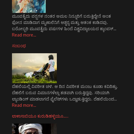
ಮೂವತೈದು ವರ್‍ಷಗಳ ನಂತರ ಅಮಲ ನಿನ್ನೂರಿಗೆ ಬರುತ್ತಿದ್ದೇನೆ ಅಂತ
ಫೋನ ಮಾಡಿದಾಗ ಮೃಣಾಲಿನಿಗೆ ಆಶ್ಚರ್‍ಯ ಮತ್ತು ಆತಂಕ ಕಾಡಿದವು.
ಬರೋಬ್ಬರಿ ಮೂವತ್ತೈದು ವರ್ಷಗಳ ಹಿಂದೆ ವಿಶ್ವವಿದ್ಯಾಲಯದ ಕ್ಯಾಂಪಸ್…
Read more…
ಸಂಬಂಧ
ದೆಹಲಿಯಲ್ಲಿ ವಿಪರೀತ ಚಳಿ. ಆ ದಿನ ವಿಪರೀತ ಮಂಜು ಕೂಡಾ ಕವಿದಿತ್ತು.
ದೆಹಲಿಗೆ ಬರುವ ವಿಮಾನಗಳೆಲ್ಲಾ ತಡವಾಗಿ ಬರುತ್ತಿದ್ದವು. ಸರಿಯಾಗಿ
ಲ್ಯಾಂಡಿಂಗ್ ಮಾಡಲಾಗದೆ ಫೈಲೆಟ್‌ಗಳು ಒದ್ದಾಡುತ್ತಿದ್ದರು. ದೆಹಲಿಯಿಂದ…
Read more…
ಲಾಳಾಸಾಬಿಯೂ ಕುರುಡಿಹಳ್ಳಿಯೂ…..