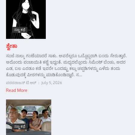
ಸಣ್ಣ ಕಥೆ
ಶ್ವೇತಾ
ಸಂಜೆ ನಾಲ್ಕು ಗಂಟೆಯಾದರೆ ಸಾಕು. ಅವರೆಲ್ಲರೂ ಒಬ್ಬೊಬ್ಬರಾಗಿ ಬಂದು ಸೇರುತ್ತಾರೆ.
ಅದೊಂದು ಪಂಚಾಯಿತಿ ಕಟ್ಟೆ ಇದ್ದಂತೆ. ಮಧ್ಯದಲ್ಲೊಂದು ಸಿಮೆಂಟ್ ಬೆಂಚು, ಅದರ
ಎಡ, ಬಲ ಎರಡೂ ಕಡೆ ಇವರೇ ಒಂದಷ್ಟು ಕಲ್ಲು ಚಪ್ಪಡಿಗಳನ್ನು ಎಳೆದು ತಂದು
ಕೊಡುವುದಕ್ಕೆ ಪೀಠಗಳನ್ನು ಮಾಡಿಕೊಂಡಿದ್ದಾರೆ. ಸ...
ವರದರಾಜನ್ ಟಿ ಆರ್
July 5, 2026
Read More
ಸಣ್ಣ ಕಥೆ