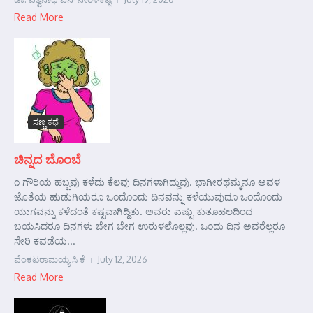
Read More
ಸಣ್ಣ ಕಥೆ
ಚಿನ್ನದ ಬೊಂಬೆ
೧ ಗೌರಿಯ ಹಬ್ಬವು ಕಳೆದು ಕೆಲವು ದಿನಗಳಾಗಿದ್ದುವು. ಭಾಗೀರಥಮ್ಮನೂ ಅವಳ
ಜೊತೆಯ ಹುಡುಗಿಯರೂ ಒಂದೊಂದು ದಿನವನ್ನು ಕಳೆಯುವುದೂ ಒಂದೊಂದು
ಯುಗವನ್ನು ಕಳೆದಂತೆ ಕಷ್ಟವಾಗಿದ್ದಿತು. ಅವರು ಎಷ್ಟು ಕುತೂಹಲದಿಂದ
ಬಯಸಿದರೂ ದಿನಗಳು ಬೇಗ ಬೇಗ ಉರುಳಲೊಲ್ಲವು. ಒಂದು ದಿನ ಅವರೆಲ್ಲರೂ
ಸೇರಿ ಕವಡೆಯ...
ವೆಂಕಟರಾಮಯ್ಯ ಸಿ ಕೆ
July 12, 2026
Read More