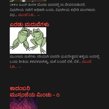
೧೯೯೮ ಜೂನ್ ತಿಂಗಳ ಮೊದಲ ವಾರದಲ್ಲಿ ನಾ ದೇವರನಾಡಿನಲಿ,
ವಿಭಾಗೀಯ ಸಾರಿಗೆ ಅಧಿಕಾರಿ ಎಂದು, ವಿಭಾಗೀಯ ಕಛೇರಿ ಮಂಗಳೂರು
ವಿಭ…
ಮುಂದೆ ಓದಿ…
→
ಎರಡು ಮದುವೆಗಳು
ಮುಂಗಾರು ಮಳೆಗಳು ಸರಿಯಾಗಿ ಬಾರದೇ ಭುವನೇಶ್ವರದ ಹಳ್ಳಿಯ ಜನರಲ್ಲಿ
ಒಂದು ರೀತಿಯ ಕಳವಳವಾಗಿತ್ತು. ಮಳೆ ಬಂದರೆ ಬೆಳೆ, ಬೆಳೆ…
ಮುಂದೆ
ಓದಿ…
→
ಕಾದಂಬರಿ
ಮುಸ್ಸಂಜೆಯ ಮಿಂಚು – ೧