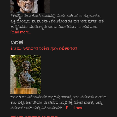
ಕೆಳಹಟ್ಟಿವರೆಗೂ ಹೋಗಿ ದೂರದಲ್ಲೇ ನಿಂತು ಕೂಗಿ ಕರೆದು ಸತ್ತ ಆಕಳನ್ನು
ಎತ್ತಿ ಹೊಯ್ಯಲು ಪರಿಪರಿಯಾಗಿ ಬೇಡಿಕೊಂಡರೂ ಹಣನೀಡುವುದಾಗಿ ಆಶೆ
ಹುಟ್ಟಿಸಿದರೂ ಯಾರೋಬ್ಬರು ಬರಲು ನಿರಾಕರಿಸಿದಾಗ ಎಂತಹ ಕಾಲ…
Read more…
ಬರಹ
ಕೋಮು ಸೌಹಾರ್ದದ ಸಂಕೇತ ಸ್ವಾಮಿ ವಿವೇಕಾನಂದ
ಜನವರಿ ೧೨ ವಿವೇಕಾನಂದರ ಜನ್ಮದಿನ; ೨೦೧೩ಕ್ಕೆ ೧೫೦ ವರ್ಷಗಳು ತುಂಬಿದ
ಕಾಲ ಘಟ್ಟ. ಹೀಗಾಗಿಯೇ ಈ ವರ್ಷದ ಜನ್ಮದಿನಕ್ಕೆ ವಿಶೇಷ ಮಹತ್ವ. ಇಷ್ಟು
ವರ್ಷಗಳ ಅವಧಿಯಲ್ಲಿ ವಿವೇಕಾನಂದರು…
Read more…