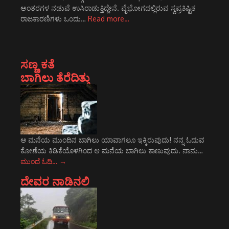
ಅಂತರಗಳ ನಡುವೆ ಉಸಿರಾಡುತ್ತಿದ್ದೇನೆ. ವೈಭೋಗದಲ್ಲಿರುವ ಸ್ವಪ್ರತಿಷ್ಟಿತ
ರಾಜಕಾರಣಿಗಳು ಒಂದು…
Read more…
ಸಣ್ಣ ಕತೆ
ಬಾಗಿಲು ತೆರೆದಿತ್ತು
ಆ ಮನೆಯ ಮುಂದಿನ ಬಾಗಿಲು ಯಾವಾಗಲೂ ಇಕ್ಕಿರುವುದು! ನನ್ನ ಓದುವ
ಕೋಣೆಯ ಕಿಡಿಕೆಯೊಳಗಿಂದ ಆ ಮನೆಯ ಬಾಗಿಲು ಕಾಣುವುದು. ನಾನು…
ಮುಂದೆ ಓದಿ…
→
ದೇವರ ನಾಡಿನಲಿ