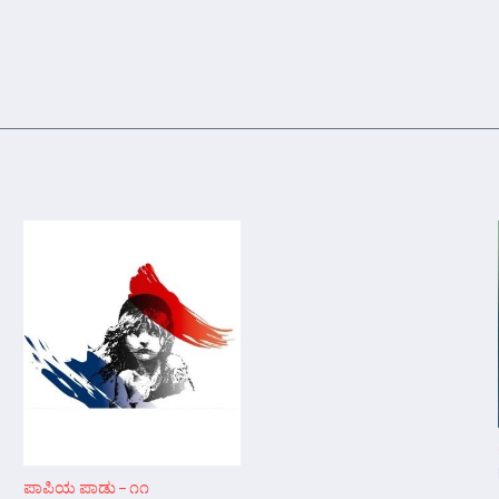
ಪಾಪಿಯ ಪಾಡು – ೧೧