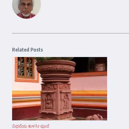
Related Posts
ವಿಧವೆಯ ತುಳಸೀ ಪೂಜೆ