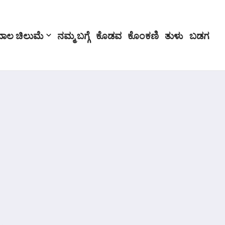
ಬಾಲ ಚಿಲುಮೆ
ನಮ್ಮ ಬಗ್ಗೆ
ಕೊಡವ
ಕೊಂಕಣಿ
ತುಳು
ಬಡಗ