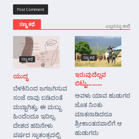
ಸಣ್ಣ ಕಥೆ
ಎಲ್ಲವನ್ನೂ ಕಾಣಿ
ಸಣ್ಣ ಕಥೆ
ಸಣ್ಣ ಕಥೆ
ಇರುವುದೆಲ್ಲವ
ಯುದ್ಧ
ಬಿಟ್ಟು………
ಬೆಳಕಿನಿಂದ ಜಗಜಗಿಸುವ
ಅವಳು ಯಾವ ಹುಡುಗರ
ಸಂಜೆ ರಾವು ಬಡಿದಂತೆ
ಜೊತ ನಿಂತು
ಮಬ್ಬಾಗಿತ್ತು. ಈ ಮಬ್ಬು
ಮಾತನಾಡಿದರೂ
ಹಿಂದೆಂದೂ ಇದಿಲ್ಲ.
ಶ್ರೀಕಾಂತನಪಾಲಿಗೆ ಆ
ದೇಶದ ಹದಿನೇಳು
ಹುಡುಗರು
ವರ್ಷದ ಸ್ವಾತಂತ್ರದಲ್ಲಿ,