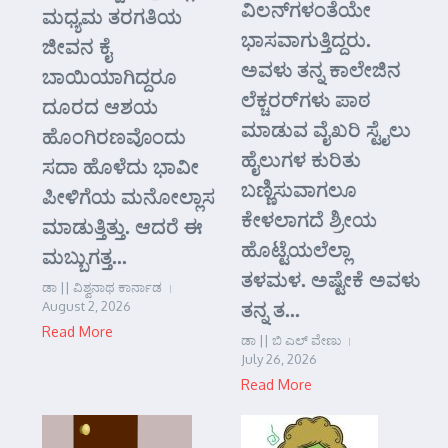
ವಿಲನ್‌ಗಳಂತೆಯೇ
ಮಧ್ಯಮ ತರಗತಿಯ
ಭಾಸವಾಗುತ್ತಿದ್ದರು.
ಜೀವನ ಕೈ
ಅವಳು ತನ್ನ ಕಾಲೇಜಿನ
ಬಾಯಿಯಾಗಿದ್ದರೂ
ಲೆಕ್ಚರರ್‌ಗಳು ಪಾಠ
ದೂರದ ಆಶಯ
ಮಾಡುವ ವೈಖರಿ ಸ್ಟೈಲು
ಹೊಂಗಿರಣವೊಂದು
ಹೈಲುಗಳ ಕುರಿತು
ಸದಾ ಹೊಳೆದು ಭಾವೀ
ಬಣ್ಣಿಸುವಾಗಲೂ
ಪೀಳಿಗೆಯ ಮನೋಲ್ಲಾಸ
ಕೇಳಲಾಗದೆ ಶ್ರೀಯ
ಮಾಡುತ್ತಿತ್ತು. ಆದರೆ ಈ
ಹೊಟ್ಟೆಯಲೆಲ್ಲಾ
ಮಬ್ಬುಗತ್ತ...
ತಳಮಳ. ಅಷ್ಟೇಕೆ ಅವಳು
ಡಾ || ವಿಶ್ವನಾಥ ಕಾರ್ನಾಡ
ತನ್ನ ತ...
August 2, 2026
Read More
ಡಾ || ಬಿ ಎಲ್ ವೇಣು
July 26, 2026
Read More