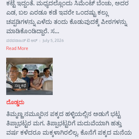
ಕಟ್ಟೆ ಇದ್ದಂತೆ. ಮಧ್ಯದಲ್ಲೊಂದು ಸಿಮೆಂಟ್ ಬೆಂಚು, ಅದರ
ಎಡ, ಬಲ ಎರಡೂ ಕಡೆ ಇವರೇ ಒಂದಷ್ಟು ಕಲ್ಲು
ಚಪ್ಪಡಿಗಳನ್ನು ಎಳೆದು ತಂದು ಕೊಡುವುದಕ್ಕೆ ಪೀಠಗಳನ್ನು
ಮಾಡಿಕೊಂಡಿದ್ದಾರೆ. ಸ...
ವರದರಾಜನ್ ಟಿ ಆರ್
July 5, 2026
Read More
ಸಣ್ಣ ಕಥೆ
ದೊಡ್ಡದು
ತಿಮ್ಮಣ್ಣ ನಮ್ಮೂರಿನ ಪಕ್ಕದ ಹಳ್ಳಿಯಲ್ಲಿನ ಅಡುಗೆ ಭಟ್ಟ
ತಿಪ್ಪಾಭಟ್ಟರ ಮಗ. ತಿಪ್ಪಾಭಟ್ಟರಿಗೆ ಮದುವೆಯಾಗಿ ಹತ್ತು
ವರ್ಷ ಕಳೆದರೂ ಮಕ್ಕಳಾಗಿರಲಿಲ್ಲ. ಕೊನೆಗೆ ಪಕ್ಕದ ಮನೆಯ