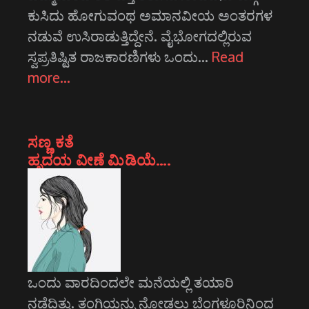
ಕುಸಿದು ಹೋಗುವಂಥ ಅಮಾನವೀಯ ಅಂತರಗಳ
ನಡುವೆ ಉಸಿರಾಡುತ್ತಿದ್ದೇನೆ. ವೈಭೋಗದಲ್ಲಿರುವ
ಸ್ವಪ್ರತಿಷ್ಟಿತ ರಾಜಕಾರಣಿಗಳು ಒಂದು…
Read
more…
ಸಣ್ಣ ಕತೆ
ಹೃದಯ ವೀಣೆ ಮಿಡಿಯೆ….
ಒಂದು ವಾರದಿಂದಲೇ ಮನೆಯಲ್ಲಿ ತಯಾರಿ
ನಡೆದಿತ್ತು. ತಂಗಿಯನ್ನು ನೋಡಲು ಬೆಂಗಳೂರಿನಿಂದ