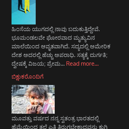
ಹಿಂಸೆಯ ಯುಗದಲ್ಲಿ ನಾವು ಬದುಕುತ್ತಿದ್ದೇವೆ.
ಭೂಮಂಡಲವೇ ಘೋರವಾದ ಮೃತ್ಯುವಿನ
ಮಾಲೆಯಿಂದ ಆವೃತವಾಗಿದೆ. ಸದ್ಯದಲ್ಲಿ ಅಮೇರಿಕ
ದೇಶ ಅದರಲ್ಲಿ ಹೆಚ್ಚು ಅಪರಾಧಿ. ಸತ್ಯಕ್ಕೆ ದುರ್ಗತಿ;
ದ್ವೇಷಕ್ಕೆ ವಿಜಯ; ಪ್ರೇಮ…
Read more…
ಬಿಕ್ಷುಕರೊಂದಿಗೆ
ಮೂವತ್ತು ವರ್ಷದ ನನ್ನ ಸ್ವತಂತ್ರ ಭಾರತದಲ್ಲಿ
ಹೆಮ್ಮೆಯಿಂದ ತಲೆ ಎತ್ತಿ ತಿರುಗಬೇಕಾದವನು ಕುಗ್ಗಿ