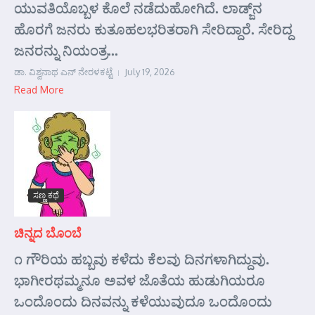
ಯುವತಿಯೊಬ್ಬಳ ಕೊಲೆ ನಡೆದುಹೋಗಿದೆ. ಲಾಡ್ಜ್‌ನ
ಹೊರಗೆ ಜನರು ಕುತೂಹಲಭರಿತರಾಗಿ ಸೇರಿದ್ದಾರೆ. ಸೇರಿದ್ದ
ಜನರನ್ನು ನಿಯಂತ್ರ...
ಡಾ. ವಿಶ್ವನಾಥ ಎನ್ ನೇರಳಕಟ್ಟೆ
July 19, 2026
Read More
ಸಣ್ಣ ಕಥೆ
ಚಿನ್ನದ ಬೊಂಬೆ
೧ ಗೌರಿಯ ಹಬ್ಬವು ಕಳೆದು ಕೆಲವು ದಿನಗಳಾಗಿದ್ದುವು.
ಭಾಗೀರಥಮ್ಮನೂ ಅವಳ ಜೊತೆಯ ಹುಡುಗಿಯರೂ
ಒಂದೊಂದು ದಿನವನ್ನು ಕಳೆಯುವುದೂ ಒಂದೊಂದು