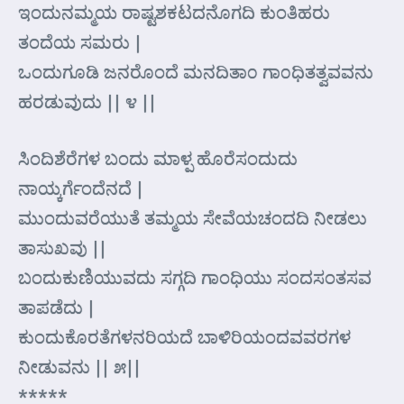
ಇಂದುನಮ್ಮಯ ರಾಷ್ಟಶಕಟದನೊಗದಿ ಕುಂತಿಹರು
ತಂದೆಯ ಸಮರು |
ಒಂದುಗೂಡಿ ಜನರೊಂದೆ ಮನದಿತಾ೦ ಗಾ೦ಧಿತತ್ವವವನು
ಹರಡುವುದು || ೪ ||
ಸಿಂದಿಶೆರೆಗಳ ಬಂದು ಮಾಳ್ಪ ಹೊರೆಸಂದುದು
ನಾಯ್ಕರ್ಗೆಂದೆನದೆ |
ಮುಂದುವರೆಯುತೆ ತಮ್ಮಯ ಸೇವೆಯಚಂದದಿ ನೀಡಲು
ತಾಸುಖವು ||
ಬಂದುಕುಣಿಯುವದು ಸಗ್ಗದಿ ಗಾಂಧಿಯು ಸಂದಸಂತಸವ
ತಾಪಡೆದು |
ಕುಂದುಕೊರತೆಗಳನರಿಯದೆ ಬಾಳಿರಿಯಂದವವರಗಳ
ನೀಡುವನು || ೫||
*****