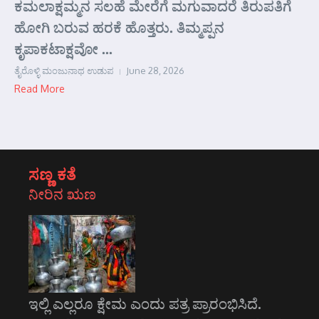
ಕಮಲಾಕ್ಷಮ್ಮನ ಸಲಹೆ ಮೇರೆಗೆ ಮಗುವಾದರೆ ತಿರುಪತಿಗೆ
ಹೋಗಿ ಬರುವ ಹರಕೆ ಹೊತ್ತರು. ತಿಮ್ಮಪ್ಪನ
ಕೃಪಾಕಟಾಕ್ಷವೋ ...
ತೈರೊಳ್ಳಿ ಮಂಜುನಾಥ ಉಡುಪ
June 28, 2026
Read More
ಸಣ್ಣ ಕತೆ
ನೀರಿನ ಋಣ
ಇಲ್ಲಿ ಎಲ್ಲರೂ ಕ್ಷೇಮ ಎಂದು ಪತ್ರ ಪ್ರಾರಂಭಿಸಿದೆ.