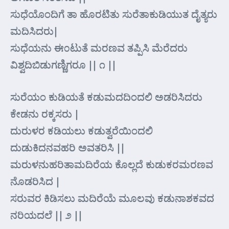
ಸುಧೆಯೊಂದಿಗೆ ತಾ ಹೊರಟಿತು ಸುರೆತಾಕುಡಿಯುತ ದೈತ್ಯರು
ಮದಿಸಿದರು|
ಸುಧೆಯನು ಈ೦ಟುತೆ ಮರಣವ ತಪ್ಪಿಸಿ ಮೆರೆದರು
ವಿಶ್ವದಿಬಿಡುಗಣ್ಣಿಗರೂ || ೧ ||
ಸುರೆಯಂ ಕುಡಿಯತೆ ಕಡುಮದದಿಂದಲಿ ಅಡರಿಸಿದರು
ಕೇಡನು ರಕ್ಕಸರು |
ದುರುಳರ ಕಡಿಯಲು ಕಡುತ್ವರೆಯಿಂದಲಿ
ದುಡುಕಿದನವಹರಿ ಅವತರಿಸಿ ||
ಮರುಳನುಹರಿತಾಮದಿರೆಯ ಕೊಲ್ಲದೆ ಕುಡುಕರಮರಣವ
ನೊಡರಿಸಿದ |
ಸರುವರ ಕಿಡಿಸಲು ಮದಿರೆಯೆ ಮೂಲವು ಕಡುನಾಶಕವದ
ನರಿಯದಲೆ || ೨ ||