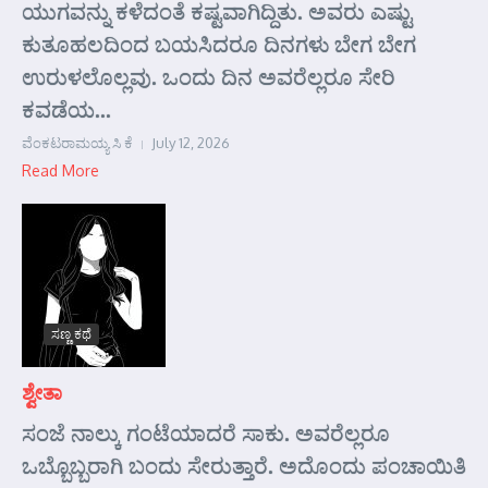
ಯುಗವನ್ನು ಕಳೆದಂತೆ ಕಷ್ಟವಾಗಿದ್ದಿತು. ಅವರು ಎಷ್ಟು
ಕುತೂಹಲದಿಂದ ಬಯಸಿದರೂ ದಿನಗಳು ಬೇಗ ಬೇಗ
ಉರುಳಲೊಲ್ಲವು. ಒಂದು ದಿನ ಅವರೆಲ್ಲರೂ ಸೇರಿ
ಕವಡೆಯ...
ವೆಂಕಟರಾಮಯ್ಯ ಸಿ ಕೆ
July 12, 2026
Read More
ಸಣ್ಣ ಕಥೆ
ಶ್ವೇತಾ
ಸಂಜೆ ನಾಲ್ಕು ಗಂಟೆಯಾದರೆ ಸಾಕು. ಅವರೆಲ್ಲರೂ
ಒಬ್ಬೊಬ್ಬರಾಗಿ ಬಂದು ಸೇರುತ್ತಾರೆ. ಅದೊಂದು ಪಂಚಾಯಿತಿ