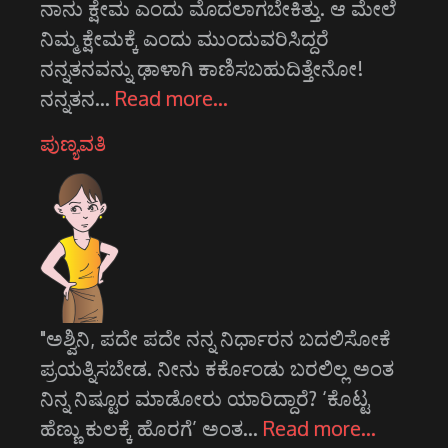
ನಾನು ಕ್ಷೇಮ ಎಂದು ಮೊದಲಾಗಬೇಕಿತ್ತು. ಆ ಮೇಲೆ
ನಿಮ್ಮ ಕ್ಷೇಮಕ್ಕೆ ಎಂದು ಮುಂದುವರಿಸಿದ್ದರೆ
ನನ್ನತನವನ್ನು ಢಾಳಾಗಿ ಕಾಣಿಸಬಹುದಿತ್ತೇನೋ!
ನನ್ನತನ…
Read more…
ಪುಣ್ಯವತಿ
"ಅಶ್ವಿನಿ, ಪದೇ ಪದೇ ನನ್ನ ನಿರ್ಧಾರನ ಬದಲಿಸೋಕೆ
ಪ್ರಯತ್ನಿಸಬೇಡ. ನೀನು ಕರ್ಕೊಂಡು ಬರಲಿಲ್ಲ ಅಂತ
ನಿನ್ನ ನಿಷ್ಟೂರ ಮಾಡೋರು ಯಾರಿದ್ದಾರೆ? ‘ಕೊಟ್ಟ
ಹೆಣ್ಣು ಕುಲಕ್ಕೆ ಹೊರಗೆ’ ಅಂತ…
Read more…