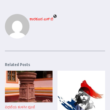
ಕಾರಕೂನ ಎಸ್‌ ಬಿ
Related Posts
ವಿಧವೆಯ ತುಳಸೀ ಪೂಜೆ