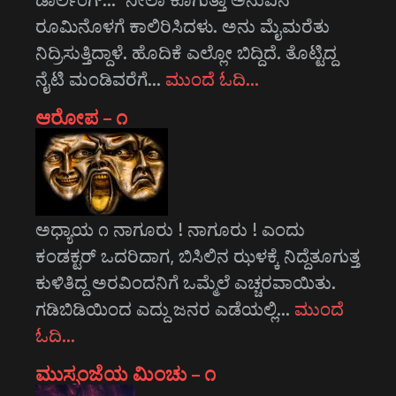
ರೂಮಿನೊಳಗೆ ಕಾಲಿರಿಸಿದಳು. ಅನು ಮೈಮರೆತು
ನಿದ್ರಿಸುತ್ತಿದ್ದಾಳೆ. ಹೊದಿಕೆ ಎಲ್ಲೋ ಬಿದ್ದಿದೆ. ತೊಟ್ಟಿದ್ದ
ನೈಟಿ ಮಂಡಿವರೆಗೆ…
ಮುಂದೆ ಓದಿ…
ಆರೋಪ – ೧
ಅಧ್ಯಾಯ ೧ ನಾಗೂರು ! ನಾಗೂರು ! ಎಂದು
ಕಂಡಕ್ಟರ್ ಒದರಿದಾಗ, ಬಿಸಿಲಿನ ಝಳಕ್ಕೆ ನಿದ್ದೆತೂಗುತ್ತ
ಕುಳಿತಿದ್ದ ಅರವಿಂದನಿಗೆ ಒಮ್ಮೆಲೆ ಎಚ್ಚರವಾಯಿತು.
ಗಡಿಬಿಡಿಯಿಂದ ಎದ್ದು ಜನರ ಎಡೆಯಲ್ಲಿ…
ಮುಂದೆ
ಓದಿ…
ಮುಸ್ಸಂಜೆಯ ಮಿಂಚು – ೧