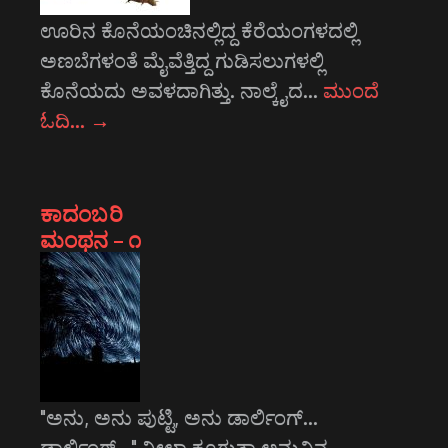
ಊರಿನ ಕೊನೆಯಂಚಿನಲ್ಲಿದ್ದ ಕೆರೆಯಂಗಳದಲ್ಲಿ
ಅಣಬೆಗಳಂತೆ ಮೈವೆತ್ತಿದ್ದ ಗುಡಿಸಲುಗಳಲ್ಲಿ
ಕೊನೆಯದು ಅವಳದಾಗಿತ್ತು. ನಾಲ್ಕೈದ…
ಮುಂದೆ
ಓದಿ…
→
ಕಾದಂಬರಿ
ಮಂಥನ – ೧
"ಅನು, ಅನು ಪುಟ್ಟಿ, ಅನು ಡಾರ್ಲಿಂಗ್...
ಡಾರ್ಲಿಂಗ್..." ನೀಲಾ ಕೂಗುತ್ತಾ ಅನುವಿನ