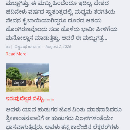
ಮಬ್ಬಾಗಿತ್ತು. ಈ ಮಬ್ಬು ಹಿಂದೆಂದೂ ಇದಿಲ್ಲ. ದೇಶದ
ಹದಿನೇಳು ವರ್ಷದ ಸ್ವಾತಂತ್ರದಲ್ಲಿ, ಮಧ್ಯಮ ತರಗತಿಯ
ಜೀವನ ಕೈ ಬಾಯಿಯಾಗಿದ್ದರೂ ದೂರದ ಆಶಯ
ಹೊಂಗಿರಣವೊಂದು ಸದಾ ಹೊಳೆದು ಭಾವೀ ಪೀಳಿಗೆಯ
ಮನೋಲ್ಲಾಸ ಮಾಡುತ್ತಿತ್ತು. ಆದರೆ ಈ ಮಬ್ಬುಗತ್ತ...
ಡಾ || ವಿಶ್ವನಾಥ ಕಾರ್ನಾಡ
August 2, 2026
Read More
ಸಣ್ಣ ಕಥೆ
ಇರುವುದೆಲ್ಲವ ಬಿಟ್ಟು………
ಅವಳು ಯಾವ ಹುಡುಗರ ಜೊತ ನಿಂತು ಮಾತನಾಡಿದರೂ
ಶ್ರೀಕಾಂತನಪಾಲಿಗೆ ಆ ಹುಡುಗರು ವಿಲನ್‌ಗಳಂತೆಯೇ
ಭಾಸವಾಗುತ್ತಿದ್ದರು. ಅವಳು ತನ್ನ ಕಾಲೇಜಿನ ಲೆಕ್ಚರರ್‌ಗಳು