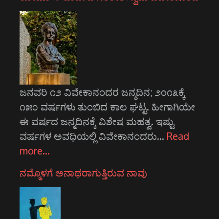
ಜನವರಿ ೧೨ ವಿವೇಕಾನಂದರ ಜನ್ಮದಿನ; ೨೦೧೩ಕ್ಕೆ
೧೫೦ ವರ್ಷಗಳು ತುಂಬಿದ ಕಾಲ ಘಟ್ಟ. ಹೀಗಾಗಿಯೇ
ಈ ವರ್ಷದ ಜನ್ಮದಿನಕ್ಕೆ ವಿಶೇಷ ಮಹತ್ವ. ಇಷ್ಟು
ವರ್ಷಗಳ ಅವಧಿಯಲ್ಲಿ ವಿವೇಕಾನಂದರು…
Read
more…
ನಮ್ಮೊಳಗೆ ಅನಾಥರಾಗುತ್ತಿರುವ ನಾವು