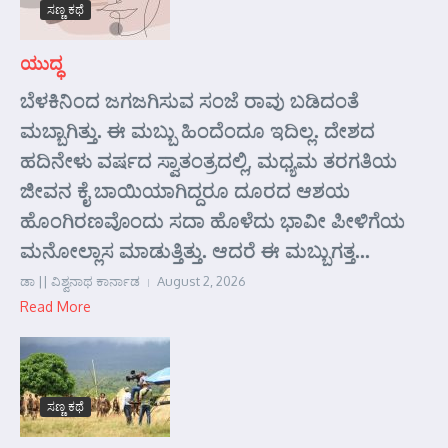
ಸಣ್ಣ ಕಥೆ
ಯುದ್ಧ
ಬೆಳಕಿನಿಂದ ಜಗಜಗಿಸುವ ಸಂಜೆ ರಾವು ಬಡಿದಂತೆ
ಮಬ್ಬಾಗಿತ್ತು. ಈ ಮಬ್ಬು ಹಿಂದೆಂದೂ ಇದಿಲ್ಲ. ದೇಶದ
ಹದಿನೇಳು ವರ್ಷದ ಸ್ವಾತಂತ್ರದಲ್ಲಿ, ಮಧ್ಯಮ ತರಗತಿಯ
ಜೀವನ ಕೈ ಬಾಯಿಯಾಗಿದ್ದರೂ ದೂರದ ಆಶಯ
ಹೊಂಗಿರಣವೊಂದು ಸದಾ ಹೊಳೆದು ಭಾವೀ ಪೀಳಿಗೆಯ
ಮನೋಲ್ಲಾಸ ಮಾಡುತ್ತಿತ್ತು. ಆದರೆ ಈ ಮಬ್ಬುಗತ್ತ...
ಡಾ || ವಿಶ್ವನಾಥ ಕಾರ್ನಾಡ
August 2, 2026
Read More
ಸಣ್ಣ ಕಥೆ