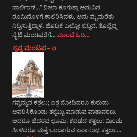
ಡಾರ್ಲಿಂಗ್..." ನೀಲಾ ಕೂಗುತ್ತಾ ಅನುವಿನ
ರೂಮಿನೊಳಗೆ ಕಾಲಿರಿಸಿದಳು. ಅನು ಮೈಮರೆತು
ನಿದ್ರಿಸುತ್ತಿದ್ದಾಳೆ. ಹೊದಿಕೆ ಎಲ್ಲೋ ಬಿದ್ದಿದೆ. ತೊಟ್ಟಿದ್ದ
ನೈಟಿ ಮಂಡಿವರೆಗೆ…
ಮುಂದೆ ಓದಿ…
ಸ್ವಪ್ನ ಮಂಟಪ – ೧
ಗವ್ವೆನ್ನುವ ಕತ್ತಲು; ಎತ್ತ ನೋಡಿದರೂ ಕುರುಡು
ಆವರಿಸಿಕೊಂಡು ತಬ್ಬಿಬ್ಬು ಮಾಡುವ ವಾತಾವರಣ.
ಆದರೂ ಹೆದರದ ಭೂಮಿ; ಕದಡದ ಕತ್ತಲು; ಮಿಂಚು
ಸೀಳಿದರೂ ಮತ್ತೆ ಒಂದಾಗುವ ಜರಾಸಂಧ ಕತ್ತಲು;…