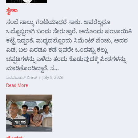
ಶ್ವೇತಾ
ಸಂಜೆ ನಾಲ್ಕು ಗಂಟೆಯಾದರೆ ಸಾಕು. ಅವರೆಲ್ಲರೂ
ಒಬ್ಬೊಬ್ಬರಾಗಿ ಬಂದು ಸೇರುತ್ತಾರೆ. ಅದೊಂದು ಪಂಚಾಯಿತಿ
ಕಟ್ಟೆ ಇದ್ದಂತೆ. ಮಧ್ಯದಲ್ಲೊಂದು ಸಿಮೆಂಟ್ ಬೆಂಚು, ಅದರ
ಎಡ, ಬಲ ಎರಡೂ ಕಡೆ ಇವರೇ ಒಂದಷ್ಟು ಕಲ್ಲು
ಚಪ್ಪಡಿಗಳನ್ನು ಎಳೆದು ತಂದು ಕೊಡುವುದಕ್ಕೆ ಪೀಠಗಳನ್ನು
ಮಾಡಿಕೊಂಡಿದ್ದಾರೆ. ಸ...
ವರದರಾಜನ್ ಟಿ ಆರ್
July 5, 2026
Read More
ಸಣ್ಣ ಕಥೆ