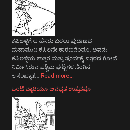
ಕಪಿಲಳ್ಳಿಗೆ ಆ ಹೆಸರು ಬರಲು ಪುರಾಣದ
ಮಹಾಮುನಿ ಕಪಿಲನೇ ಕಾರಣನೆಂದೂ, ಅವನು
ಕಪಿಲಳ್ಳಿಯ ಉತ್ತರ ಮತ್ತು ಪೂರ್ವಕ್ಕೆ ಎತ್ತರದ ಗೋಡೆ
ನಿರ್ಮಿಸಿರುವ ಪಶ್ಚಿಮ ಘಟ್ಟಗಳ ಸೆರಗಿನ
ಅಸಂಖ್ಯಾತ…
Read more…
ಒಂಟಿ ಬ್ಯಾರಿಯೂ ಅವಭೃತ ಉತ್ಸವವೂ