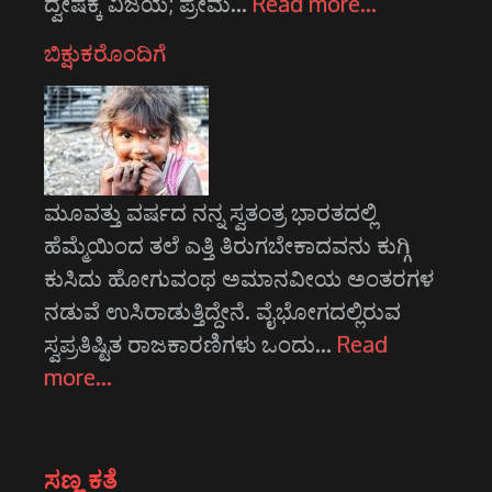
ದ್ವೇಷಕ್ಕೆ ವಿಜಯ; ಪ್ರೇಮ…
Read more…
ಬಿಕ್ಷುಕರೊಂದಿಗೆ
ಮೂವತ್ತು ವರ್ಷದ ನನ್ನ ಸ್ವತಂತ್ರ ಭಾರತದಲ್ಲಿ
ಹೆಮ್ಮೆಯಿಂದ ತಲೆ ಎತ್ತಿ ತಿರುಗಬೇಕಾದವನು ಕುಗ್ಗಿ
ಕುಸಿದು ಹೋಗುವಂಥ ಅಮಾನವೀಯ ಅಂತರಗಳ
ನಡುವೆ ಉಸಿರಾಡುತ್ತಿದ್ದೇನೆ. ವೈಭೋಗದಲ್ಲಿರುವ
ಸ್ವಪ್ರತಿಷ್ಟಿತ ರಾಜಕಾರಣಿಗಳು ಒಂದು…
Read
more…
ಸಣ್ಣ ಕತೆ