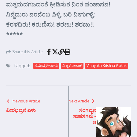
ಮತ್ತಮದಗಜದಂತೆ ಕ್ರೀಡಿಸುತ ನಿಂತ ಪಂಚಾನನ!
ನಿನ್ನೆದುರು ನರನೆಂಬ ಪಿಳ್ಳೆ, ಬರಿ ನೀರ್ಗುಳ್ಳಿ;
ಕೆರಳದಿರು! ಕರುಣಿಸು! ಶರಣು! ಶರಣು!!
*****
Share this Article
Tagged:
ಸಮುದ್ರ ಗೀತಗಳು
ವಿ ಕೃ ಗೋಕಾಕ್
Vinayaka Krishna Gokak
Previous Article
Next Article
ವೀರಭದ್ರನೆ ಏಳು
ಸಂಗಪ್ಪನ
ಸಾಹಸಗಳು –
೮