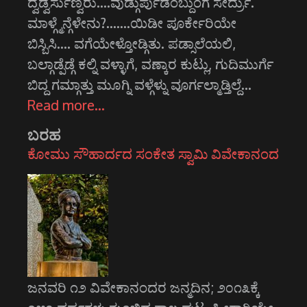
ದ್ವಡ್ವರ್ಸುಣ್ವರು....ವುಡ್ಗುರ್ಪುಡೆಂಬ್ದುಂಗೆ ಸೇರ್ದ್ರು.
ಮಾಳ್ಗ್ಮೆನ್ಗೆಳೇನು?.......ಯಿಡೀ ಪೂರ್ಕೇರಿಯೇ
ಬಿಸ್ಬಿಸಿ.... ವಗೆಯೇಳ್ತೋಡ್ಗಿತು. ಪಡ್ಸಾಲೆಯಲಿ,
ಬಲ್ಗಾಡ್ಪೆಡ್ಗೆ ಕಲ್ನಿ ವಳ್ಳಾಗೆ, ವಣ್ಕಾರ ಕುಟ್ಲು, ಗುದಿಮುರ್ಗೆ
ಬಿದ್ದ ಗಮ್ಗಾತ್ತು ಮೂಗ್ನಿ ವಳ್ಗೆಳ್ನು ವೂರ್ಗಲ್ಮಾಡ್ತಿಲ್ದೆ…
Read more…
ಬರಹ
ಕೋಮು ಸೌಹಾರ್ದದ ಸಂಕೇತ ಸ್ವಾಮಿ ವಿವೇಕಾನಂದ
ಜನವರಿ ೧೨ ವಿವೇಕಾನಂದರ ಜನ್ಮದಿನ; ೨೦೧೩ಕ್ಕೆ