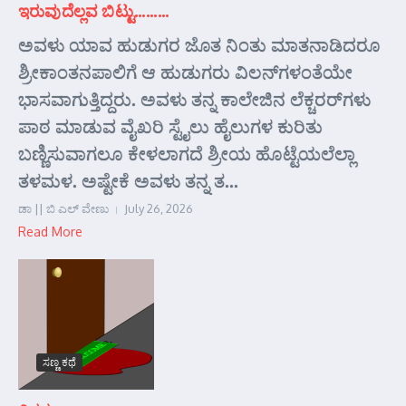
ಇರುವುದೆಲ್ಲವ ಬಿಟ್ಟು………
ಅವಳು ಯಾವ ಹುಡುಗರ ಜೊತ ನಿಂತು ಮಾತನಾಡಿದರೂ
ಶ್ರೀಕಾಂತನಪಾಲಿಗೆ ಆ ಹುಡುಗರು ವಿಲನ್‌ಗಳಂತೆಯೇ
ಭಾಸವಾಗುತ್ತಿದ್ದರು. ಅವಳು ತನ್ನ ಕಾಲೇಜಿನ ಲೆಕ್ಚರರ್‌ಗಳು
ಪಾಠ ಮಾಡುವ ವೈಖರಿ ಸ್ಟೈಲು ಹೈಲುಗಳ ಕುರಿತು
ಬಣ್ಣಿಸುವಾಗಲೂ ಕೇಳಲಾಗದೆ ಶ್ರೀಯ ಹೊಟ್ಟೆಯಲೆಲ್ಲಾ
ತಳಮಳ. ಅಷ್ಟೇಕೆ ಅವಳು ತನ್ನ ತ...
ಡಾ || ಬಿ ಎಲ್ ವೇಣು
July 26, 2026
Read More
ಸಣ್ಣ ಕಥೆ