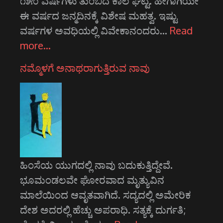
೧೫೦ ವರ್ಷಗಳು ತುಂಬಿದ ಕಾಲ ಘಟ್ಟ. ಹೀಗಾಗಿಯೇ
ಈ ವರ್ಷದ ಜನ್ಮದಿನಕ್ಕೆ ವಿಶೇಷ ಮಹತ್ವ. ಇಷ್ಟು
ವರ್ಷಗಳ ಅವಧಿಯಲ್ಲಿ ವಿವೇಕಾನಂದರು…
Read
more…
ನಮ್ಮೊಳಗೆ ಅನಾಥರಾಗುತ್ತಿರುವ ನಾವು
ಹಿಂಸೆಯ ಯುಗದಲ್ಲಿ ನಾವು ಬದುಕುತ್ತಿದ್ದೇವೆ.
ಭೂಮಂಡಲವೇ ಘೋರವಾದ ಮೃತ್ಯುವಿನ
ಮಾಲೆಯಿಂದ ಆವೃತವಾಗಿದೆ. ಸದ್ಯದಲ್ಲಿ ಅಮೇರಿಕ
ದೇಶ ಅದರಲ್ಲಿ ಹೆಚ್ಚು ಅಪರಾಧಿ. ಸತ್ಯಕ್ಕೆ ದುರ್ಗತಿ;