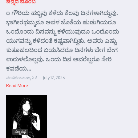
ಚಿನ್ನದ ಬೊಂಬೆ
೧ ಗೌರಿಯ ಹಬ್ಬವು ಕಳೆದು ಕೆಲವು ದಿನಗಳಾಗಿದ್ದುವು.
ಭಾಗೀರಥಮ್ಮನೂ ಅವಳ ಜೊತೆಯ ಹುಡುಗಿಯರೂ
ಒಂದೊಂದು ದಿನವನ್ನು ಕಳೆಯುವುದೂ ಒಂದೊಂದು
ಯುಗವನ್ನು ಕಳೆದಂತೆ ಕಷ್ಟವಾಗಿದ್ದಿತು. ಅವರು ಎಷ್ಟು
ಕುತೂಹಲದಿಂದ ಬಯಸಿದರೂ ದಿನಗಳು ಬೇಗ ಬೇಗ
ಉರುಳಲೊಲ್ಲವು. ಒಂದು ದಿನ ಅವರೆಲ್ಲರೂ ಸೇರಿ
ಕವಡೆಯ...
ವೆಂಕಟರಾಮಯ್ಯ ಸಿ ಕೆ
July 12, 2026
Read More
ಸಣ್ಣ ಕಥೆ