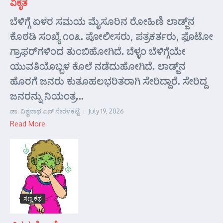
ವಿಕೃತ
ಬೆಳಿಗ್ಗೆ ಏಳರ ಸಮಯ ಮೈಸೂರಿನ ರೋಹಿಣಿ ಲಾಡ್ಜ್‌ನ
ಕೊಠಡಿ ಸಂಖ್ಯೆ ೧೦೩. ಪೋಲೀಸರು, ಪತ್ರಕರ್ತರು, ಫೊಟೋ
ಗ್ರಾಫರ್‌ಗಳಿಂದ ತುಂಬಿಹೋಗಿದೆ. ಬೆಳ್ಳಂ ಬೆಳಿಗ್ಗೆಯೇ
ಯುವತಿಯೊಬ್ಬಳ ಕೊಲೆ ನಡೆದುಹೋಗಿದೆ. ಲಾಡ್ಜ್‌ನ
ಹೊರಗೆ ಜನರು ಕುತೂಹಲಭರಿತರಾಗಿ ಸೇರಿದ್ದಾರೆ. ಸೇರಿದ್ದ
ಜನರನ್ನು ನಿಯಂತ್ರ...
ಡಾ. ವಿಶ್ವನಾಥ ಎನ್ ನೇರಳಕಟ್ಟೆ
July 19, 2026
Read More
ಸಣ್ಣ ಕಥೆ