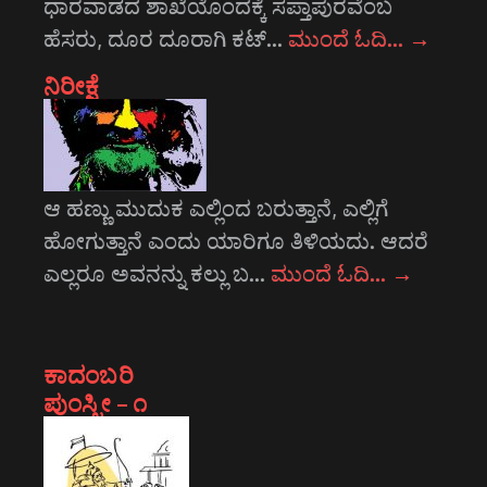
ಧಾರವಾಡದ ಶಾಖೆಯೊಂದಕ್ಕೆ ಸಪ್ತಾಪುರವೆಂಬ
ಹೆಸರು, ದೂರ ದೂರಾಗಿ ಕಟ್…
ಮುಂದೆ ಓದಿ…
→
ನಿರೀಕ್ಷೆ
ಆ ಹಣ್ಣು ಮುದುಕ ಎಲ್ಲಿಂದ ಬರುತ್ತಾನೆ, ಎಲ್ಲಿಗೆ
ಹೋಗುತ್ತಾನೆ ಎಂದು ಯಾರಿಗೂ ತಿಳಿಯದು. ಆದರೆ
ಎಲ್ಲರೂ ಅವನನ್ನು ಕಲ್ಲು ಬ…
ಮುಂದೆ ಓದಿ…
→
ಕಾದಂಬರಿ
ಪುಂಸ್ತ್ರೀ – ೧