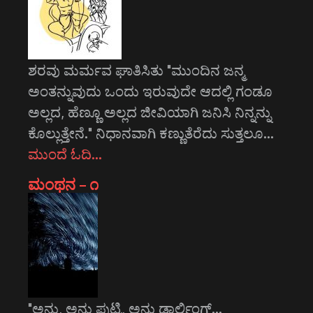
ಶರವು ಮರ್ಮವ ಘಾತಿಸಿತು "ಮುಂದಿನ ಜನ್ಮ
ಅಂತನ್ನುವುದು ಒಂದು ಇರುವುದೇ ಆದಲ್ಲಿ ಗಂಡೂ
ಅಲ್ಲದ, ಹೆಣ್ಣೂ ಅಲ್ಲದ ಜೀವಿಯಾಗಿ ಜನಿಸಿ ನಿನ್ನನ್ನು
ಕೊಲ್ಲುತ್ತೇನೆ." ನಿಧಾನವಾಗಿ ಕಣ್ಣುತೆರೆದು ಸುತ್ತಲೂ…
ಮುಂದೆ ಓದಿ…
ಮಂಥನ – ೧
"ಅನು, ಅನು ಪುಟ್ಟಿ, ಅನು ಡಾರ್ಲಿಂಗ್...