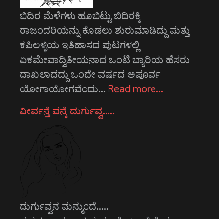
ಬಿದಿರ ಮೆಳೆಗಳು ಹೂಬಿಟ್ಟು ಬಿದಿರಕ್ಕಿ
ರಾಜಂದರಿಯನ್ನು ಕೊಡಲು ಶುರುಮಾಡಿದ್ದು ಮತ್ತು
ಕಪಿಲಳ್ಳಿಯ ಇತಿಹಾಸದ ಪುಟಗಳಲ್ಲಿ
ಏಕಮೇವಾದ್ವಿತೀಯನಾದ ಒಂಟಿ ಬ್ಯಾರಿಯ ಹೆಸರು
ದಾಖಲಾದದ್ದು ಒಂದೇ ವರ್ಷದ ಅಪೂರ್ವ
ಯೋಗಾಯೋಗವೆಂದು…
Read more…
ವೀರ್ವನ್ತೆ ವನ್ಕೆ ದುರ್ಗುವ್ವ…..
ದುರ್ಗುವ್ವನ ಮನ್ಮುಂದೆ.....