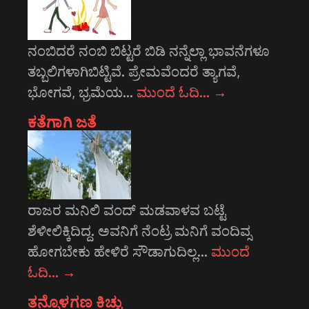
ನಂಬಿದರೆ ನಂಬಿ ಬಿಟ್ಟರೆ ಬಿಡಿ ನನ್ನೆಲ್ಲಾ ಭಾವನೆಗಳೂ
ತಬ್ಬಲಿಗಳಾಗಿಬಿಟ್ಟಿವೆ. ಪ್ರೇಮವೆಂದರೆ ತ್ಯಾಗವೆ,
ಭೋಗವೆ, ಭ್ರಮೆಯ…
ಮುಂದೆ ಓದಿ…
→
ಕತೆಗಾಗಿ ಜತೆ
ರಾಜರ ಮನಿಲಿ ವಂದ್ ಮಡವಾಳವ ಬಟ್ಟೆ
ಶೆಳೀಲಿಕ್ಕಿದಿದ್ದ. ಅವನಿಗೆ ನೆಂಟ್ರ ಮನಿಗೆ ವಂದಿವ್ಸ
ಹೋಗಬೇಕು ಹೇಳಿರೆ ಸೌಡಾಗುದಿಲ್ಲ…
ಮುಂದೆ
ಓದಿ…
→
ತನ್ನೊಳಗಣ ಕಿಚ್ಚು