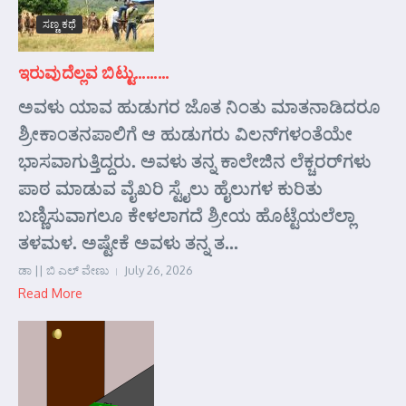
ಸಣ್ಣ ಕಥೆ
ಇರುವುದೆಲ್ಲವ ಬಿಟ್ಟು………
ಅವಳು ಯಾವ ಹುಡುಗರ ಜೊತ ನಿಂತು ಮಾತನಾಡಿದರೂ
ಶ್ರೀಕಾಂತನಪಾಲಿಗೆ ಆ ಹುಡುಗರು ವಿಲನ್‌ಗಳಂತೆಯೇ
ಭಾಸವಾಗುತ್ತಿದ್ದರು. ಅವಳು ತನ್ನ ಕಾಲೇಜಿನ ಲೆಕ್ಚರರ್‌ಗಳು
ಪಾಠ ಮಾಡುವ ವೈಖರಿ ಸ್ಟೈಲು ಹೈಲುಗಳ ಕುರಿತು
ಬಣ್ಣಿಸುವಾಗಲೂ ಕೇಳಲಾಗದೆ ಶ್ರೀಯ ಹೊಟ್ಟೆಯಲೆಲ್ಲಾ
ತಳಮಳ. ಅಷ್ಟೇಕೆ ಅವಳು ತನ್ನ ತ...
ಡಾ || ಬಿ ಎಲ್ ವೇಣು
July 26, 2026
Read More