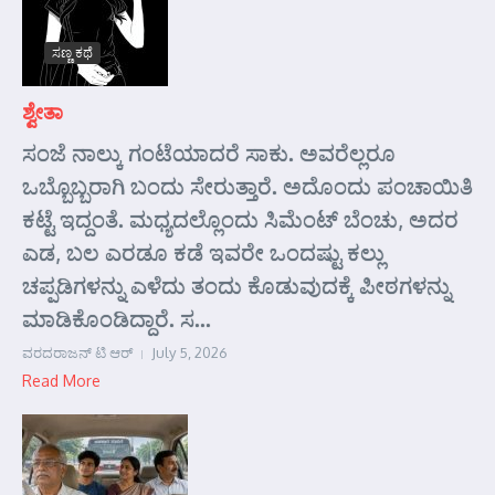
ಸಣ್ಣ ಕಥೆ
ಶ್ವೇತಾ
ಸಂಜೆ ನಾಲ್ಕು ಗಂಟೆಯಾದರೆ ಸಾಕು. ಅವರೆಲ್ಲರೂ
ಒಬ್ಬೊಬ್ಬರಾಗಿ ಬಂದು ಸೇರುತ್ತಾರೆ. ಅದೊಂದು ಪಂಚಾಯಿತಿ
ಕಟ್ಟೆ ಇದ್ದಂತೆ. ಮಧ್ಯದಲ್ಲೊಂದು ಸಿಮೆಂಟ್ ಬೆಂಚು, ಅದರ
ಎಡ, ಬಲ ಎರಡೂ ಕಡೆ ಇವರೇ ಒಂದಷ್ಟು ಕಲ್ಲು
ಚಪ್ಪಡಿಗಳನ್ನು ಎಳೆದು ತಂದು ಕೊಡುವುದಕ್ಕೆ ಪೀಠಗಳನ್ನು
ಮಾಡಿಕೊಂಡಿದ್ದಾರೆ. ಸ...
ವರದರಾಜನ್ ಟಿ ಆರ್
July 5, 2026
Read More