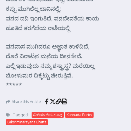
ಕಪ್ಪು ಮುಗಿಲಿಲ್ಲ ಬಾನಿನಲ್ಲಿ;
ವನದ ದನಿ ಇಂಗುತಿದೆ, ವನದೇವತೆಯ ಕಾಯ
ಹೂತಿದೆ ತರಗೆಲೆಯ ರಾಶಿಯಲ್ಲಿ
ವನವಾಸ ಮುಗಿದರೂ ಅಜ್ಞಾತ ಉಳಿದಿದೆ,
ದೊರೆ ವಿರಾಟನ ಮನೆಯ ದೀನಸೇವೆ.
ಎಲ್ಲಿ ಇಡುವುದು ನಮ್ಮ ಶಸ್ತ್ರಾಸ್ತ್ರ? ಮರೆಯಿಲ್ಲ
ಬೋಳುಮರ ದಿಕ್ಕೆಟ್ಟು ಚೀರುತ್ತಿವೆ.
*****
Share this Article
Tagged:
ಬೇಲಿಯಾಚೆಯ ಹೂವು
Kannada Poetry
Lakshminarayana Bhatta