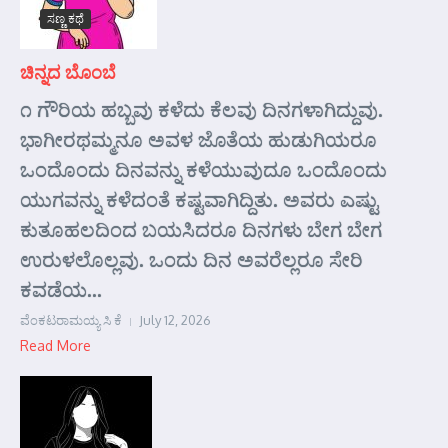
ಸಣ್ಣ ಕಥೆ
ಚಿನ್ನದ ಬೊಂಬೆ
೧ ಗೌರಿಯ ಹಬ್ಬವು ಕಳೆದು ಕೆಲವು ದಿನಗಳಾಗಿದ್ದುವು.
ಭಾಗೀರಥಮ್ಮನೂ ಅವಳ ಜೊತೆಯ ಹುಡುಗಿಯರೂ
ಒಂದೊಂದು ದಿನವನ್ನು ಕಳೆಯುವುದೂ ಒಂದೊಂದು
ಯುಗವನ್ನು ಕಳೆದಂತೆ ಕಷ್ಟವಾಗಿದ್ದಿತು. ಅವರು ಎಷ್ಟು
ಕುತೂಹಲದಿಂದ ಬಯಸಿದರೂ ದಿನಗಳು ಬೇಗ ಬೇಗ
ಉರುಳಲೊಲ್ಲವು. ಒಂದು ದಿನ ಅವರೆಲ್ಲರೂ ಸೇರಿ
ಕವಡೆಯ...
ವೆಂಕಟರಾಮಯ್ಯ ಸಿ ಕೆ
July 12, 2026
Read More