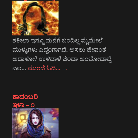
ಶಕೀಲಾ ಇನ್ನೂ ಮನೆಗೆ ಬಂದಿಲ್ಲ ಮೈಮೇಲೆ
ಮುಳ್ಳುಗಳು ಎದ್ದಂಗಾಗದೆ. ಅಸಲು ಜೀವಂತ
ಅದಾಳೋ? ಉಳಿದಾಳೆ ಜಿಂದಾ ಅಂಬೋದಾದ್ರೆ
ಎಲ…
ಮುಂದೆ ಓದಿ…
→
ಕಾದಂಬರಿ
ಇಳಾ – ೧