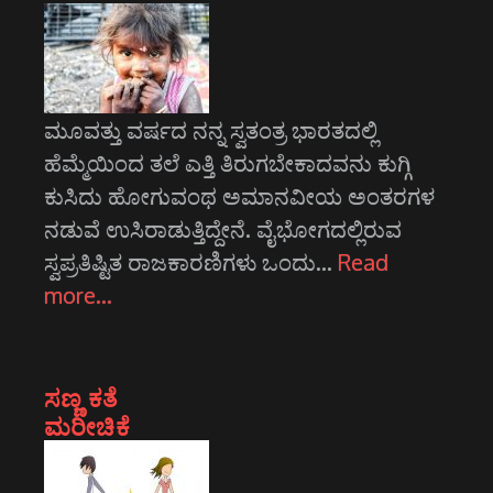
ಮೂವತ್ತು ವರ್ಷದ ನನ್ನ ಸ್ವತಂತ್ರ ಭಾರತದಲ್ಲಿ
ಹೆಮ್ಮೆಯಿಂದ ತಲೆ ಎತ್ತಿ ತಿರುಗಬೇಕಾದವನು ಕುಗ್ಗಿ
ಕುಸಿದು ಹೋಗುವಂಥ ಅಮಾನವೀಯ ಅಂತರಗಳ
ನಡುವೆ ಉಸಿರಾಡುತ್ತಿದ್ದೇನೆ. ವೈಭೋಗದಲ್ಲಿರುವ
ಸ್ವಪ್ರತಿಷ್ಟಿತ ರಾಜಕಾರಣಿಗಳು ಒಂದು…
Read
more…
ಸಣ್ಣ ಕತೆ
ಮರೀಚಿಕೆ