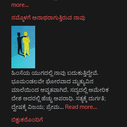
more…
ನಮ್ಮೊಳಗೆ ಅನಾಥರಾಗುತ್ತಿರುವ ನಾವು
ಹಿಂಸೆಯ ಯುಗದಲ್ಲಿ ನಾವು ಬದುಕುತ್ತಿದ್ದೇವೆ.
ಭೂಮಂಡಲವೇ ಘೋರವಾದ ಮೃತ್ಯುವಿನ
ಮಾಲೆಯಿಂದ ಆವೃತವಾಗಿದೆ. ಸದ್ಯದಲ್ಲಿ ಅಮೇರಿಕ
ದೇಶ ಅದರಲ್ಲಿ ಹೆಚ್ಚು ಅಪರಾಧಿ. ಸತ್ಯಕ್ಕೆ ದುರ್ಗತಿ;
ದ್ವೇಷಕ್ಕೆ ವಿಜಯ; ಪ್ರೇಮ…
Read more…
ಬಿಕ್ಷುಕರೊಂದಿಗೆ