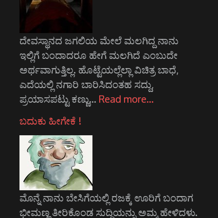
ದೇವಸ್ಥಾನದ ಜಗಲಿಯ ಮೇಲೆ ಮಲಗಿದ್ದ ನಾನು
ಇಲ್ಲಿಗೆ ಬಂದಾದರೂ ಹೇಗೆ ಮಲಗಿದೆ ಎಂಬುದೇ
ಅರ್ಥವಾಗುತ್ತಿಲ್ಲ. ಹೊಟ್ಟೆಯಲ್ಲೆಲ್ಲಾ ವಿಚಿತ್ರ ಬಾಧೆ,
ಎದೆಯಲ್ಲಿ ನಗಾರಿ ಬಾರಿಸಿದಂತಹ ಸದ್ದು,
ಪ್ರಯಾಸಪಟ್ಟು ಕಣ್ಣು…
Read more…
ಬದುಕು ಹೀಗೇಕೆ !
ಮೊನ್ನೆ ನಾನು ಬೇಸಿಗೆಯಲ್ಲಿ ರಜಕ್ಕೆ ಊರಿಗೆ ಬಂದಾಗ
ಭೀಮಣ್ಣ ತೀರಿಕೊಂಡ ಸುದ್ದಿಯನ್ನು ಅಮ್ಮ ಹೇಳಿದಳು.