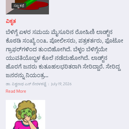
ಸಣ್ಣ ಕಥೆ
ವಿಕೃತ
ಬೆಳಿಗ್ಗೆ ಏಳರ ಸಮಯ ಮೈಸೂರಿನ ರೋಹಿಣಿ ಲಾಡ್ಜ್‌ನ
ಕೊಠಡಿ ಸಂಖ್ಯೆ ೧೦೩. ಪೋಲೀಸರು, ಪತ್ರಕರ್ತರು, ಫೊಟೋ
ಗ್ರಾಫರ್‌ಗಳಿಂದ ತುಂಬಿಹೋಗಿದೆ. ಬೆಳ್ಳಂ ಬೆಳಿಗ್ಗೆಯೇ
ಯುವತಿಯೊಬ್ಬಳ ಕೊಲೆ ನಡೆದುಹೋಗಿದೆ. ಲಾಡ್ಜ್‌ನ
ಹೊರಗೆ ಜನರು ಕುತೂಹಲಭರಿತರಾಗಿ ಸೇರಿದ್ದಾರೆ. ಸೇರಿದ್ದ
ಜನರನ್ನು ನಿಯಂತ್ರ...
ಡಾ. ವಿಶ್ವನಾಥ ಎನ್ ನೇರಳಕಟ್ಟೆ
July 19, 2026
Read More