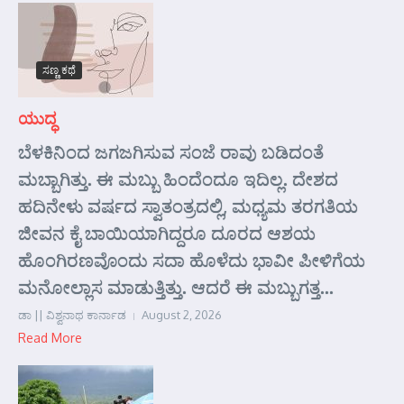
ಸಣ್ಣ ಕಥೆ
ಯುದ್ಧ
ಬೆಳಕಿನಿಂದ ಜಗಜಗಿಸುವ ಸಂಜೆ ರಾವು ಬಡಿದಂತೆ
ಮಬ್ಬಾಗಿತ್ತು. ಈ ಮಬ್ಬು ಹಿಂದೆಂದೂ ಇದಿಲ್ಲ. ದೇಶದ
ಹದಿನೇಳು ವರ್ಷದ ಸ್ವಾತಂತ್ರದಲ್ಲಿ, ಮಧ್ಯಮ ತರಗತಿಯ
ಜೀವನ ಕೈ ಬಾಯಿಯಾಗಿದ್ದರೂ ದೂರದ ಆಶಯ
ಹೊಂಗಿರಣವೊಂದು ಸದಾ ಹೊಳೆದು ಭಾವೀ ಪೀಳಿಗೆಯ
ಮನೋಲ್ಲಾಸ ಮಾಡುತ್ತಿತ್ತು. ಆದರೆ ಈ ಮಬ್ಬುಗತ್ತ...
ಡಾ || ವಿಶ್ವನಾಥ ಕಾರ್ನಾಡ
August 2, 2026
Read More