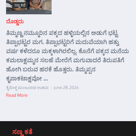
ಸಣ್ಣ ಕಥೆ
ದೊಡ್ಡದು
ತಿಮ್ಮಣ್ಣ ನಮ್ಮೂರಿನ ಪಕ್ಕದ ಹಳ್ಳಿಯಲ್ಲಿನ ಅಡುಗೆ ಭಟ್ಟ
ತಿಪ್ಪಾಭಟ್ಟರ ಮಗ. ತಿಪ್ಪಾಭಟ್ಟರಿಗೆ ಮದುವೆಯಾಗಿ ಹತ್ತು
ವರ್ಷ ಕಳೆದರೂ ಮಕ್ಕಳಾಗಿರಲಿಲ್ಲ. ಕೊನೆಗೆ ಪಕ್ಕದ ಮನೆಯ
ಕಮಲಾಕ್ಷಮ್ಮನ ಸಲಹೆ ಮೇರೆಗೆ ಮಗುವಾದರೆ ತಿರುಪತಿಗೆ
ಹೋಗಿ ಬರುವ ಹರಕೆ ಹೊತ್ತರು. ತಿಮ್ಮಪ್ಪನ
ಕೃಪಾಕಟಾಕ್ಷವೋ ...
ತೈರೊಳ್ಳಿ ಮಂಜುನಾಥ ಉಡುಪ
June 28, 2026
Read More
ಸಣ್ಣ ಕತೆ