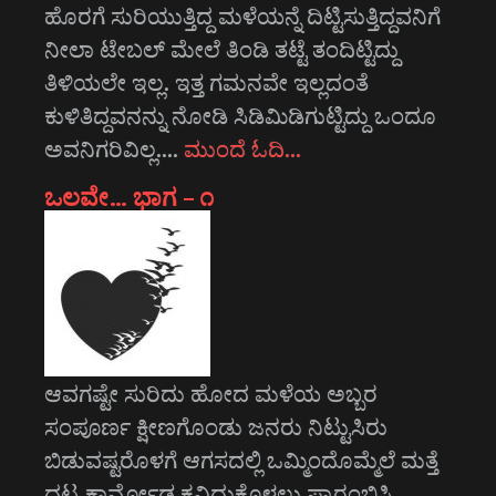
ಹೊರಗೆ ಸುರಿಯುತ್ತಿದ್ದ ಮಳೆಯನ್ನೆ ದಿಟ್ಟಿಸುತ್ತಿದ್ದವನಿಗೆ
ನೀಲಾ ಟೇಬಲ್ ಮೇಲೆ ತಿಂಡಿ ತಟ್ಟೆ ತಂದಿಟ್ಟಿದ್ದು
ತಿಳಿಯಲೇ ಇಲ್ಲ. ಇತ್ತ ಗಮನವೇ ಇಲ್ಲದಂತೆ
ಕುಳಿತಿದ್ದವನನ್ನು ನೋಡಿ ಸಿಡಿಮಿಡಿಗುಟ್ಟಿದ್ದು ಒಂದೂ
ಅವನಿಗರಿವಿಲ್ಲ.…
ಮುಂದೆ ಓದಿ…
ಒಲವೇ… ಭಾಗ – ೧
ಆವಗಷ್ಟೇ ಸುರಿದು ಹೋದ ಮಳೆಯ ಅಬ್ಬರ
ಸಂಪೂರ್ಣ ಕ್ಷೀಣಗೊಂಡು ಜನರು ನಿಟ್ಟುಸಿರು
ಬಿಡುವಷ್ಟರೊಳಗೆ ಆಗಸದಲ್ಲಿ ಒಮ್ಮಿಂದೊಮ್ಮೆಲೆ ಮತ್ತೆ
ದಟ್ಟ ಕಾರ್ಮೋಡ ಕವಿದುಕೊಳ್ಳಲು ಪ್ರಾರಂಭಿಸಿ