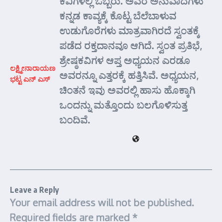
ಕವಿಗಳಲ್ಲಿ ಒಬ್ಬರು. ಅವರ ಅನುವಾದಗಳು
ಕನ್ನಡ ಕಾವ್ಯಕ್ಕೆ ಕೊಟ್ಟ ಬೆಲೆಬಾಳುವ
ಉಡುಗೊರೆಗಳು ಮಾತ್ರವಾಗಿರದೆ ಸ್ವಂತಕ್ಕೆ
ಪಡೆದ ರಕ್ತದಾನವೂ ಆಗಿದೆ. ಸ್ವಂತ ಪ್ರತಿಭೆ,
ಶ್ರೇಷ್ಠಕವಿಗಳ ಆಪ್ತ ಅಧ್ಯಯನ ಎರಡೂ
ಲಕ್ಷ್ಮೀನಾರಾಯಣ
ಅವರನ್ನೂ ಎತ್ತರಕ್ಕೆ ಹತ್ತಿಸಿವೆ. ಅಧ್ಯಯನ,
ಭಟ್ಟ ಎನ್ ಎಸ್
ಚಿಂತನೆ ಇವು ಅವರಲ್ಲಿ ಹಾಸು ಹೊಕ್ಕಾಗಿ
ಒಂದನ್ನು ಮತ್ತೊಂದು ಬಲಗೊಳಿಸುತ್ತ
ಬಂದಿವೆ.
Leave a Reply
Your email address will not be published.
Required fields are marked
*