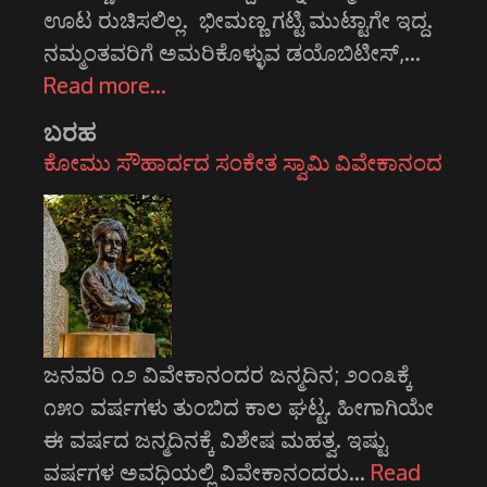
ಊಟ ರುಚಿಸಲಿಲ್ಲ. ಭೀಮಣ್ಣ ಗಟ್ಟಿ ಮುಟ್ಟಾಗೇ ಇದ್ದ.
ನಮ್ಮಂತವರಿಗೆ ಅಮರಿಕೊಳ್ಳುವ ಡಯೊಬಿಟೀಸ್,…
Read more…
ಬರಹ
ಕೋಮು ಸೌಹಾರ್ದದ ಸಂಕೇತ ಸ್ವಾಮಿ ವಿವೇಕಾನಂದ
ಜನವರಿ ೧೨ ವಿವೇಕಾನಂದರ ಜನ್ಮದಿನ; ೨೦೧೩ಕ್ಕೆ
೧೫೦ ವರ್ಷಗಳು ತುಂಬಿದ ಕಾಲ ಘಟ್ಟ. ಹೀಗಾಗಿಯೇ
ಈ ವರ್ಷದ ಜನ್ಮದಿನಕ್ಕೆ ವಿಶೇಷ ಮಹತ್ವ. ಇಷ್ಟು
ವರ್ಷಗಳ ಅವಧಿಯಲ್ಲಿ ವಿವೇಕಾನಂದರು…
Read