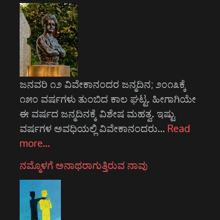
ಜನವರಿ ೧೨ ವಿವೇಕಾನಂದರ ಜನ್ಮದಿನ; ೨೦೧೩ಕ್ಕೆ
೧೫೦ ವರ್ಷಗಳು ತುಂಬಿದ ಕಾಲ ಘಟ್ಟ. ಹೀಗಾಗಿಯೇ
ಈ ವರ್ಷದ ಜನ್ಮದಿನಕ್ಕೆ ವಿಶೇಷ ಮಹತ್ವ. ಇಷ್ಟು
ವರ್ಷಗಳ ಅವಧಿಯಲ್ಲಿ ವಿವೇಕಾನಂದರು…
Read
more…
ನಮ್ಮೊಳಗೆ ಅನಾಥರಾಗುತ್ತಿರುವ ನಾವು