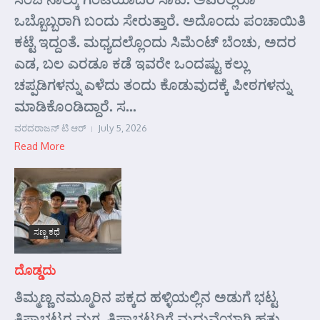
ಒಬ್ಬೊಬ್ಬರಾಗಿ ಬಂದು ಸೇರುತ್ತಾರೆ. ಅದೊಂದು ಪಂಚಾಯಿತಿ
ಕಟ್ಟೆ ಇದ್ದಂತೆ. ಮಧ್ಯದಲ್ಲೊಂದು ಸಿಮೆಂಟ್ ಬೆಂಚು, ಅದರ
ಎಡ, ಬಲ ಎರಡೂ ಕಡೆ ಇವರೇ ಒಂದಷ್ಟು ಕಲ್ಲು
ಚಪ್ಪಡಿಗಳನ್ನು ಎಳೆದು ತಂದು ಕೊಡುವುದಕ್ಕೆ ಪೀಠಗಳನ್ನು
ಮಾಡಿಕೊಂಡಿದ್ದಾರೆ. ಸ...
ವರದರಾಜನ್ ಟಿ ಆರ್
July 5, 2026
Read More
ಸಣ್ಣ ಕಥೆ
ದೊಡ್ಡದು
ತಿಮ್ಮಣ್ಣ ನಮ್ಮೂರಿನ ಪಕ್ಕದ ಹಳ್ಳಿಯಲ್ಲಿನ ಅಡುಗೆ ಭಟ್ಟ
ತಿಪ್ಪಾಭಟ್ಟರ ಮಗ. ತಿಪ್ಪಾಭಟ್ಟರಿಗೆ ಮದುವೆಯಾಗಿ ಹತ್ತು