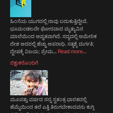
ಹಿಂಸೆಯ ಯುಗದಲ್ಲಿ ನಾವು ಬದುಕುತ್ತಿದ್ದೇವೆ.
ಭೂಮಂಡಲವೇ ಘೋರವಾದ ಮೃತ್ಯುವಿನ
ಮಾಲೆಯಿಂದ ಆವೃತವಾಗಿದೆ. ಸದ್ಯದಲ್ಲಿ ಅಮೇರಿಕ
ದೇಶ ಅದರಲ್ಲಿ ಹೆಚ್ಚು ಅಪರಾಧಿ. ಸತ್ಯಕ್ಕೆ ದುರ್ಗತಿ;
ದ್ವೇಷಕ್ಕೆ ವಿಜಯ; ಪ್ರೇಮ…
Read more…
ಬಿಕ್ಷುಕರೊಂದಿಗೆ
ಮೂವತ್ತು ವರ್ಷದ ನನ್ನ ಸ್ವತಂತ್ರ ಭಾರತದಲ್ಲಿ
ಹೆಮ್ಮೆಯಿಂದ ತಲೆ ಎತ್ತಿ ತಿರುಗಬೇಕಾದವನು ಕುಗ್ಗಿ