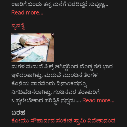
ಊರಿಗೆ ಬಂದು ತನ್ನ ಮನೆಗೆ ಬರದಿದ್ದರೆ ಸುಬ್ಬಣ್ಣ…
Read more…
ವ್ಯವಸ್ಥೆ
ಮಗಳ ಮದುವೆ ಪಿಕ್ಸ್ ಆಗಿದ್ದರಿಂದ ದೊಡ್ಡ ತಲೆ ಭಾರ
ಇಳಿದಂತಾಗಿತ್ತು. ಮದುವೆ ಮುಂದಿನ ತಿಂಗಳ
ಕೊನೆಯ ವಾರವೆಂದು ದಿನಾಂಕವನ್ನೂ
ನಿಗದಿಪಡಿಸಲಾಗಿತ್ತು. ಗಂಡಿನವರ ತರಾತುರಿಗೆ
ಒಪ್ಪಲೇಬೇಕಾದ ಪರಿಸ್ಥಿತಿ ನನ್ನದು.…
Read more…
ಬರಹ
ಕೋಮು ಸೌಹಾರ್ದದ ಸಂಕೇತ ಸ್ವಾಮಿ ವಿವೇಕಾನಂದ