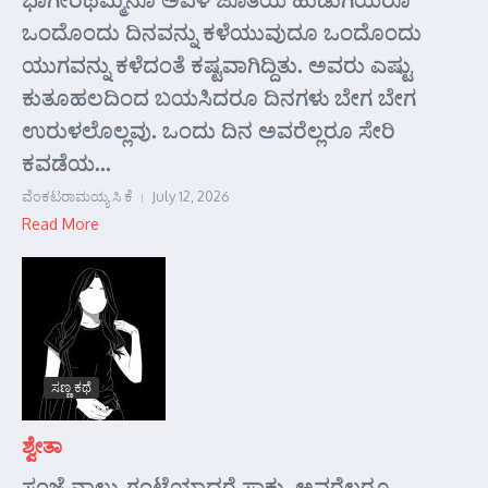
ಒಂದೊಂದು ದಿನವನ್ನು ಕಳೆಯುವುದೂ ಒಂದೊಂದು
ಯುಗವನ್ನು ಕಳೆದಂತೆ ಕಷ್ಟವಾಗಿದ್ದಿತು. ಅವರು ಎಷ್ಟು
ಕುತೂಹಲದಿಂದ ಬಯಸಿದರೂ ದಿನಗಳು ಬೇಗ ಬೇಗ
ಉರುಳಲೊಲ್ಲವು. ಒಂದು ದಿನ ಅವರೆಲ್ಲರೂ ಸೇರಿ
ಕವಡೆಯ...
ವೆಂಕಟರಾಮಯ್ಯ ಸಿ ಕೆ
July 12, 2026
Read More
ಸಣ್ಣ ಕಥೆ
ಶ್ವೇತಾ
ಸಂಜೆ ನಾಲ್ಕು ಗಂಟೆಯಾದರೆ ಸಾಕು. ಅವರೆಲ್ಲರೂ