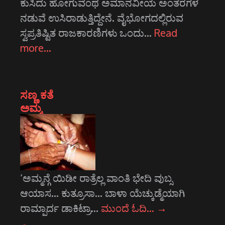
ಕುಸಿದು ಹೋಗುವಂಥ ಅಮಾನವೀಯ ಅಂತರಗಳ
ನಡುವೆ ಉಸಿರಾಡುತ್ತಿದ್ದೇನೆ. ವೈಭೋಗದಲ್ಲಿರುವ
ಸ್ವಪ್ರತಿಷ್ಟಿತ ರಾಜಕಾರಣಿಗಳು ಒಂದು…
Read
more…
ಸಣ್ಣ ಕತೆ
ಅಮ್ಮ
‘ಅಮ್ಮನ್ಗೆ ಯಿಡೀ ರಾತ್ರೆಲ್ಲ ವಾಂತಿ ಭೇದಿ ವುಬ್ಸ
ಆಯಾಸ... ಕುತ್ರೂಸಾ... ಬಾಳಾ ಯೆಚ್ಕುಡ್ಮೆಯಾಗಿ
ರಾಮ್ಪಾರ್ದ ಡಾಕಿಟ್ರಾ…
ಮುಂದೆ ಓದಿ…
→