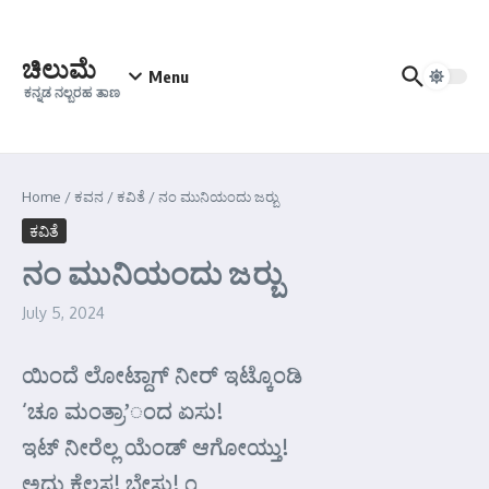
Skip to content
ಚಿಲುಮೆ
Menu
ಕನ್ನಡ ನಲ್ಬರಹ ತಾಣ
Home
/
ಕವನ
/
ಕವಿತೆ
/
ನಂ ಮುನಿಯಂದು ಜರ್‍ಬು
ಕವಿತೆ
ನಂ ಮುನಿಯಂದು ಜರ್‍ಬು
July 5, 2024
ಯಿಂದೆ ಲೋಟ್ದಾಗ್ ನೀರ್ ಇಟ್ಕೊಂಡಿ
‘ಚೂ ಮಂತ್ರಾ’ಂದ ಏಸು!
ಇಟ್ ನೀರೆಲ್ಲ ಯೆಂಡ್ ಆಗೋಯ್ತು!
ಅದು ಕೆಲಸ! ಬೇಸು! ೧