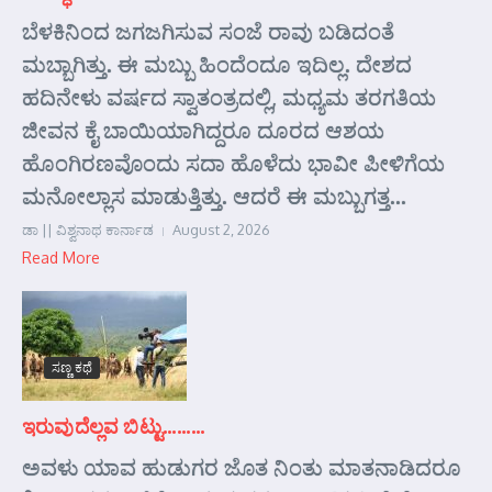
ಬೆಳಕಿನಿಂದ ಜಗಜಗಿಸುವ ಸಂಜೆ ರಾವು ಬಡಿದಂತೆ
ಮಬ್ಬಾಗಿತ್ತು. ಈ ಮಬ್ಬು ಹಿಂದೆಂದೂ ಇದಿಲ್ಲ. ದೇಶದ
ಹದಿನೇಳು ವರ್ಷದ ಸ್ವಾತಂತ್ರದಲ್ಲಿ, ಮಧ್ಯಮ ತರಗತಿಯ
ಜೀವನ ಕೈ ಬಾಯಿಯಾಗಿದ್ದರೂ ದೂರದ ಆಶಯ
ಹೊಂಗಿರಣವೊಂದು ಸದಾ ಹೊಳೆದು ಭಾವೀ ಪೀಳಿಗೆಯ
ಮನೋಲ್ಲಾಸ ಮಾಡುತ್ತಿತ್ತು. ಆದರೆ ಈ ಮಬ್ಬುಗತ್ತ...
ಡಾ || ವಿಶ್ವನಾಥ ಕಾರ್ನಾಡ
August 2, 2026
Read More
ಸಣ್ಣ ಕಥೆ
ಇರುವುದೆಲ್ಲವ ಬಿಟ್ಟು………
ಅವಳು ಯಾವ ಹುಡುಗರ ಜೊತ ನಿಂತು ಮಾತನಾಡಿದರೂ