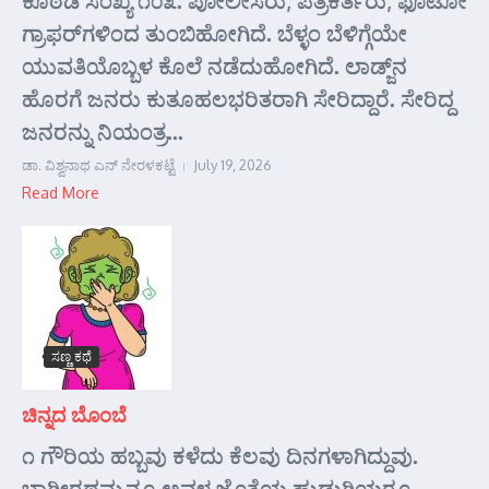
ಕೊಠಡಿ ಸಂಖ್ಯೆ ೧೦೩. ಪೋಲೀಸರು, ಪತ್ರಕರ್ತರು, ಫೊಟೋ
ಗ್ರಾಫರ್‌ಗಳಿಂದ ತುಂಬಿಹೋಗಿದೆ. ಬೆಳ್ಳಂ ಬೆಳಿಗ್ಗೆಯೇ
ಯುವತಿಯೊಬ್ಬಳ ಕೊಲೆ ನಡೆದುಹೋಗಿದೆ. ಲಾಡ್ಜ್‌ನ
ಹೊರಗೆ ಜನರು ಕುತೂಹಲಭರಿತರಾಗಿ ಸೇರಿದ್ದಾರೆ. ಸೇರಿದ್ದ
ಜನರನ್ನು ನಿಯಂತ್ರ...
ಡಾ. ವಿಶ್ವನಾಥ ಎನ್ ನೇರಳಕಟ್ಟೆ
July 19, 2026
Read More
ಸಣ್ಣ ಕಥೆ
ಚಿನ್ನದ ಬೊಂಬೆ
೧ ಗೌರಿಯ ಹಬ್ಬವು ಕಳೆದು ಕೆಲವು ದಿನಗಳಾಗಿದ್ದುವು.
ಭಾಗೀರಥಮ್ಮನೂ ಅವಳ ಜೊತೆಯ ಹುಡುಗಿಯರೂ