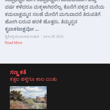
ವರ್ಷ ಕಳೆದರೂ ಮಕ್ಕಳಾಗಿರಲಿಲ್ಲ. ಕೊನೆಗೆ ಪಕ್ಕದ ಮನೆಯ
ಕಮಲಾಕ್ಷಮ್ಮನ ಸಲಹೆ ಮೇರೆಗೆ ಮಗುವಾದರೆ ತಿರುಪತಿಗೆ
ಹೋಗಿ ಬರುವ ಹರಕೆ ಹೊತ್ತರು. ತಿಮ್ಮಪ್ಪನ
ಕೃಪಾಕಟಾಕ್ಷವೋ ...
ತೈರೊಳ್ಳಿ ಮಂಜುನಾಥ ಉಡುಪ
June 28, 2026
Read More
ಸಣ್ಣ ಕತೆ
ಕತ್ತಲ ಹಳ್ಳಿಗೂ ಕಾಲ ಬಂತು