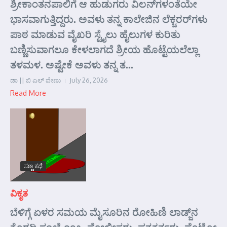
ಶ್ರೀಕಾಂತನಪಾಲಿಗೆ ಆ ಹುಡುಗರು ವಿಲನ್‌ಗಳಂತೆಯೇ
ಭಾಸವಾಗುತ್ತಿದ್ದರು. ಅವಳು ತನ್ನ ಕಾಲೇಜಿನ ಲೆಕ್ಚರರ್‌ಗಳು
ಪಾಠ ಮಾಡುವ ವೈಖರಿ ಸ್ಟೈಲು ಹೈಲುಗಳ ಕುರಿತು
ಬಣ್ಣಿಸುವಾಗಲೂ ಕೇಳಲಾಗದೆ ಶ್ರೀಯ ಹೊಟ್ಟೆಯಲೆಲ್ಲಾ
ತಳಮಳ. ಅಷ್ಟೇಕೆ ಅವಳು ತನ್ನ ತ...
ಡಾ || ಬಿ ಎಲ್ ವೇಣು
July 26, 2026
Read More
ಸಣ್ಣ ಕಥೆ
ವಿಕೃತ
ಬೆಳಿಗ್ಗೆ ಏಳರ ಸಮಯ ಮೈಸೂರಿನ ರೋಹಿಣಿ ಲಾಡ್ಜ್‌ನ