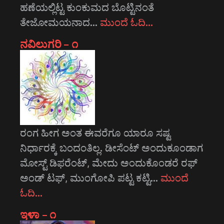
ಹಣೆಯಲ್ಲಿಟ್ಟ ಕುಂಕುಮದ ಬೊಟ್ಟಿನಂತೆ
ತೇಜೋಮಯನಾದ…
ಮುಂದೆ ಓದಿ…
ನವಿಲುಗರಿ – ೧
ರಂಗ ಹೀಗ ಅಂತ ಈವರೆಗೂ ಯಾರೂ ಸಷ್ಟ
ನಿರ್ಧಾರಕ್ಕೆ ಬಂದಂತಿಲ್ಲ. ಡೀಸೆಂಟ್ ಅಂದುಕೂಂಡಾಗ
ಮೋಸ್ಟ್‌ ಡಿಫರೆಂಟ್‌, ಮೇದು ಅಂದುಕೊಂಡರೆ ರಫ್
ಅಂಡ್ ಟಫ್, ಮುಂಗೋಪಿ ಪಟ್ಟ ಕಟ್ಟಿ…
ಮುಂದೆ
ಓದಿ…
ಇಳಾ – ೧