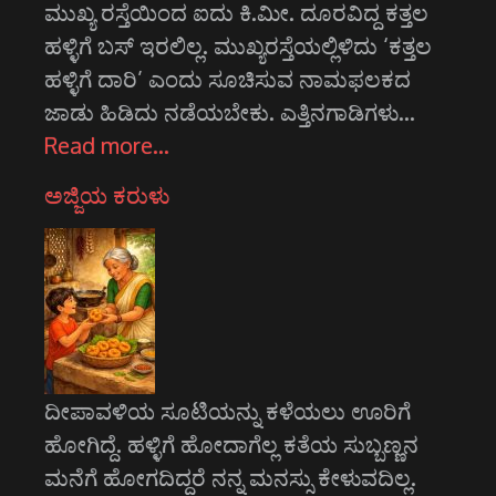
ಮುಖ್ಯ ರಸ್ತೆಯಿಂದ ಐದು ಕಿ.ಮೀ. ದೂರವಿದ್ದ ಕತ್ತಲ
ಹಳ್ಳಿಗೆ ಬಸ್ ಇರಲಿಲ್ಲ. ಮುಖ್ಯರಸ್ತೆಯಲ್ಲಿಳಿದು ‘ಕತ್ತಲ
ಹಳ್ಳಿಗೆ ದಾರಿ’ ಎಂದು ಸೂಚಿಸುವ ನಾಮಫಲಕದ
ಜಾಡು ಹಿಡಿದು ನಡೆಯಬೇಕು. ಎತ್ತಿನಗಾಡಿಗಳು…
Read more…
ಅಜ್ಜಿಯ ಕರುಳು
ದೀಪಾವಳಿಯ ಸೂಟಿಯನ್ನು ಕಳೆಯಲು ಊರಿಗೆ
ಹೋಗಿದ್ದೆ. ಹಳ್ಳಿಗೆ ಹೋದಾಗೆಲ್ಲ ಕತೆಯ ಸುಬ್ಬಣ್ಣನ
ಮನೆಗೆ ಹೋಗದಿದ್ದರೆ ನನ್ನ ಮನಸ್ಸು ಕೇಳುವದಿಲ್ಲ.