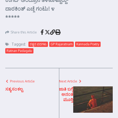
ದಾರಕಿಂತ್ ಎಚ್ಗೆ ಗಂಟು! ೪
*****
Share this Article
Tagged:
ರತ್ನನ ಪದಗಳು
GP Rajaratnam
Kannada Poetry
Ratnan Padagalu
Previous Article
Next Article
ಸತ್ಯಸಂಕಲ್ಪ
ಜಾತಿ ಬಗ್ಗೆ
ಅನಂತ
ಮೂರ್‍ತಿ