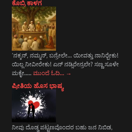
ಕೊಬ್ರಿ ಕಾಳಗ
‘ನಕ್ಕನ್, ನಮ್ಮನ್, ಬನ್ರೇಲೇ... ಯೀವತ್ತು ನಾನಿರ್‍ಬೇಕು!
ಯಿಲ್ಲ ನೀವೀರೇಕು! ಏನ್ ನಡ್ಸಿರೇನ್ರಲೇ? ಸಣ್ಣ ಸೂಳೇ
ಮಕ್ಳೇ..…
ಮುಂದೆ ಓದಿ…
→
ಪ್ರೀತಿಯ ಹೊಸ ಭಾಷ್ಯ
ನೀವು ದೊಡ್ಡ ಪಟ್ಟಣವೊಂದರ ಬಹು ಜನ ನಿಬಿಡ,