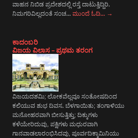
ವಾಹನ ನಿಬಿಡ ಪ್ರದೇಶದಲ್ಲಿ ರಸ್ತೆ ದಾಟುತ್ತಿದ್ದಿರಿ.
ನಿಮಗರಿವಿಲ್ಲದಂತೆ ಸಂಚ…
ಮುಂದೆ ಓದಿ…
→
ಕಾದಂಬರಿ
ವಿಜಯ ವಿಲಾಸ – ಪ್ರಥಮ ತರಂಗ
ವಿಜಯದಶಮಿ; ಲೋಕವೆಲ್ಲವೂ ಸಂತೋಷದಿಂದ
ಕಲಿಯುವ ಶುಭ ದಿವಸ. ಬೆಳಗಾಯಿತು; ತಂಗಾಳಿಯು
ಮನೋಹರವಾಗಿ ಬೀಸುತ್ತಿತ್ತು; ದಿಕ್ಕುಗಳು
ಕಳೆಯೇರಿದುವು, ಪಕ್ಷಿಗಳು ಮಧುರವಾಗಿ
ಗಾನವಾಡಲಾರಂಭಿಸಿದವು, ಪೂರ್ವದಿಕ್ಕಾಮಿನಿಯು