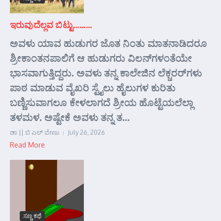
ಇರುವುದೆಲ್ಲವ ಬಿಟ್ಟು………
ಅವಳು ಯಾವ ಹುಡುಗರ ಜೊತ ನಿಂತು ಮಾತನಾಡಿದರೂ
ಶ್ರೀಕಾಂತನಪಾಲಿಗೆ ಆ ಹುಡುಗರು ವಿಲನ್‌ಗಳಂತೆಯೇ
ಭಾಸವಾಗುತ್ತಿದ್ದರು. ಅವಳು ತನ್ನ ಕಾಲೇಜಿನ ಲೆಕ್ಚರರ್‌ಗಳು
ಪಾಠ ಮಾಡುವ ವೈಖರಿ ಸ್ಟೈಲು ಹೈಲುಗಳ ಕುರಿತು
ಬಣ್ಣಿಸುವಾಗಲೂ ಕೇಳಲಾಗದೆ ಶ್ರೀಯ ಹೊಟ್ಟೆಯಲೆಲ್ಲಾ
ತಳಮಳ. ಅಷ್ಟೇಕೆ ಅವಳು ತನ್ನ ತ...
ಡಾ || ಬಿ ಎಲ್ ವೇಣು
July 26, 2026
Read More
ಸಣ್ಣ ಕಥೆ