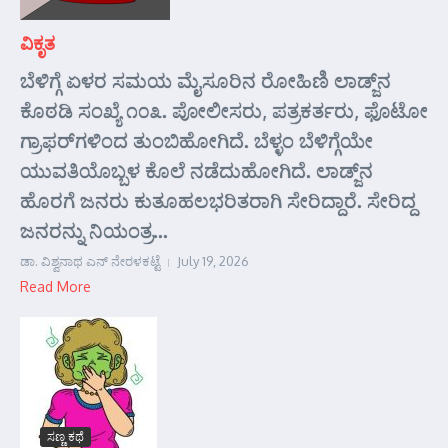
ವಿಕೃತ
ಬೆಳಿಗ್ಗೆ ಏಳರ ಸಮಯ ಮೈಸೂರಿನ ರೋಹಿಣಿ ಲಾಡ್ಜ್‌ನ
ಕೊಠಡಿ ಸಂಖ್ಯೆ ೧೦೩. ಪೋಲೀಸರು, ಪತ್ರಕರ್ತರು, ಫೊಟೋ
ಗ್ರಾಫರ್‌ಗಳಿಂದ ತುಂಬಿಹೋಗಿದೆ. ಬೆಳ್ಳಂ ಬೆಳಿಗ್ಗೆಯೇ
ಯುವತಿಯೊಬ್ಬಳ ಕೊಲೆ ನಡೆದುಹೋಗಿದೆ. ಲಾಡ್ಜ್‌ನ
ಹೊರಗೆ ಜನರು ಕುತೂಹಲಭರಿತರಾಗಿ ಸೇರಿದ್ದಾರೆ. ಸೇರಿದ್ದ
ಜನರನ್ನು ನಿಯಂತ್ರ...
ಡಾ. ವಿಶ್ವನಾಥ ಎನ್ ನೇರಳಕಟ್ಟೆ
July 19, 2026
Read More
ಸಣ್ಣ ಕಥೆ