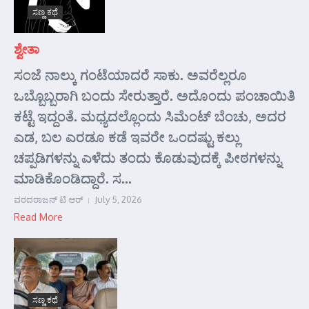
ಸಣ್ಣ ಕಥೆ
ಶ್ವೇತಾ
ಸಂಜೆ ನಾಲ್ಕು ಗಂಟೆಯಾದರೆ ಸಾಕು. ಅವರೆಲ್ಲರೂ
ಒಬ್ಬೊಬ್ಬರಾಗಿ ಬಂದು ಸೇರುತ್ತಾರೆ. ಅದೊಂದು ಪಂಚಾಯಿತಿ
ಕಟ್ಟೆ ಇದ್ದಂತೆ. ಮಧ್ಯದಲ್ಲೊಂದು ಸಿಮೆಂಟ್ ಬೆಂಚು, ಅದರ
ಎಡ, ಬಲ ಎರಡೂ ಕಡೆ ಇವರೇ ಒಂದಷ್ಟು ಕಲ್ಲು
ಚಪ್ಪಡಿಗಳನ್ನು ಎಳೆದು ತಂದು ಕೊಡುವುದಕ್ಕೆ ಪೀಠಗಳನ್ನು
ಮಾಡಿಕೊಂಡಿದ್ದಾರೆ. ಸ...
ವರದರಾಜನ್ ಟಿ ಆರ್
July 5, 2026
Read More
ಸಣ್ಣ ಕಥೆ