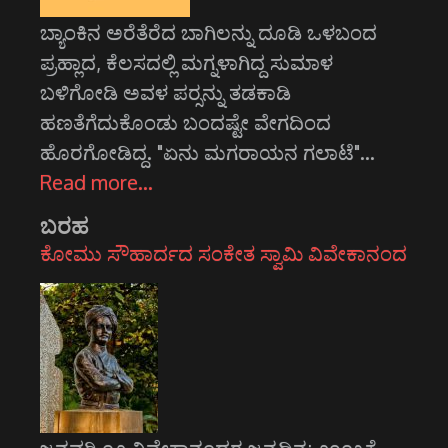
ಬ್ಯಾಂಕಿನ ಅರೆತೆರೆದ ಬಾಗಿಲನ್ನು ದೂಡಿ ಒಳಬಂದ
ಪ್ರಹ್ಲಾದ, ಕೆಲಸದಲ್ಲಿ ಮಗ್ನಳಾಗಿದ್ದ ಸುಮಾಳ
ಬಳಿಗೋಡಿ ಅವಳ ಪರ್‍ಸನ್ನು ತಡಕಾಡಿ
ಹಣತೆಗೆದುಕೊಂಡು ಬಂದಷ್ಟೇ ವೇಗದಿಂದ
ಹೊರಗೋಡಿದ್ದ. "ಏನು ಮಗರಾಯನ ಗಲಾಟೆ"…
Read more…
ಬರಹ
ಕೋಮು ಸೌಹಾರ್ದದ ಸಂಕೇತ ಸ್ವಾಮಿ ವಿವೇಕಾನಂದ