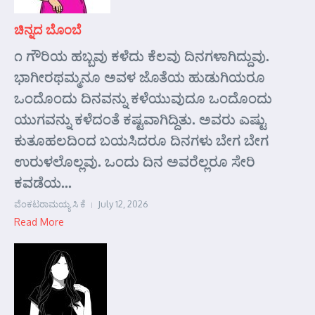
ಚಿನ್ನದ ಬೊಂಬೆ
೧ ಗೌರಿಯ ಹಬ್ಬವು ಕಳೆದು ಕೆಲವು ದಿನಗಳಾಗಿದ್ದುವು.
ಭಾಗೀರಥಮ್ಮನೂ ಅವಳ ಜೊತೆಯ ಹುಡುಗಿಯರೂ
ಒಂದೊಂದು ದಿನವನ್ನು ಕಳೆಯುವುದೂ ಒಂದೊಂದು
ಯುಗವನ್ನು ಕಳೆದಂತೆ ಕಷ್ಟವಾಗಿದ್ದಿತು. ಅವರು ಎಷ್ಟು
ಕುತೂಹಲದಿಂದ ಬಯಸಿದರೂ ದಿನಗಳು ಬೇಗ ಬೇಗ
ಉರುಳಲೊಲ್ಲವು. ಒಂದು ದಿನ ಅವರೆಲ್ಲರೂ ಸೇರಿ
ಕವಡೆಯ...
ವೆಂಕಟರಾಮಯ್ಯ ಸಿ ಕೆ
July 12, 2026
Read More