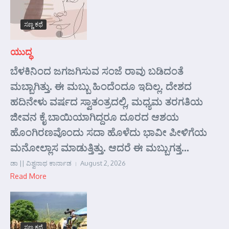
ಸಣ್ಣ ಕಥೆ
ಯುದ್ಧ
ಬೆಳಕಿನಿಂದ ಜಗಜಗಿಸುವ ಸಂಜೆ ರಾವು ಬಡಿದಂತೆ
ಮಬ್ಬಾಗಿತ್ತು. ಈ ಮಬ್ಬು ಹಿಂದೆಂದೂ ಇದಿಲ್ಲ. ದೇಶದ
ಹದಿನೇಳು ವರ್ಷದ ಸ್ವಾತಂತ್ರದಲ್ಲಿ, ಮಧ್ಯಮ ತರಗತಿಯ
ಜೀವನ ಕೈ ಬಾಯಿಯಾಗಿದ್ದರೂ ದೂರದ ಆಶಯ
ಹೊಂಗಿರಣವೊಂದು ಸದಾ ಹೊಳೆದು ಭಾವೀ ಪೀಳಿಗೆಯ
ಮನೋಲ್ಲಾಸ ಮಾಡುತ್ತಿತ್ತು. ಆದರೆ ಈ ಮಬ್ಬುಗತ್ತ...
ಡಾ || ವಿಶ್ವನಾಥ ಕಾರ್ನಾಡ
August 2, 2026
Read More
ಸಣ್ಣ ಕಥೆ