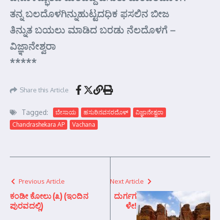
ತನ್ನ ಬಲದೊಳಗಿನ್ನುಹುಟ್ಟದಧಿಕ ಫಸಲಿನ ಬೀಜ
ತಿನ್ನುತ ಬಯಲು ಮಾಡಿದ ಬರಡು ನೆಲದೊಳಗೆ –
ವಿಜ್ಞಾನೇಶ್ವರಾ
*****
Share this Article
Tagged:
ಬೇಸಾಯ
ಹಸುರಿನವಸರದೊಳ್
ವಿಜ್ಞಾನೇಶ್ವರಾ
Chandrashekara AP
Vachana
Previous Article
Next Article
ಕಂಡೀ ಕೋಲು (೩) (ಇಂದಿನ
ದುರ್ಗಗ
ಪುರವದಲ್ಲಿ)
ಳೇ!