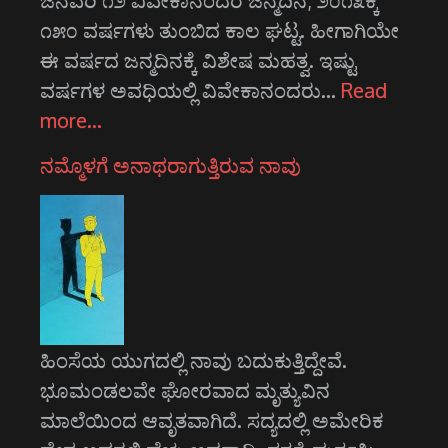
ಜನವರಿ ೧೨ ವಿವೇಕಾನಂದರ ಜನ್ಮದಿನ; ೨೦೧೩ಕ್ಕೆ
೧೫೦ ವರ್ಷಗಳು ತುಂಬಿದ ಕಾಲ ಘಟ್ಟ. ಹೀಗಾಗಿಯೇ
ಈ ವರ್ಷದ ಜನ್ಮದಿನಕ್ಕೆ ವಿಶೇಷ ಮಹತ್ವ. ಇಷ್ಟು
ವರ್ಷಗಳ ಅವಧಿಯಲ್ಲಿ ವಿವೇಕಾನಂದರು…
Read
more…
ನಮ್ಮೊಳಗೆ ಅನಾಥರಾಗುತ್ತಿರುವ ನಾವು
ಹಿಂಸೆಯ ಯುಗದಲ್ಲಿ ನಾವು ಬದುಕುತ್ತಿದ್ದೇವೆ.
ಭೂಮಂಡಲವೇ ಘೋರವಾದ ಮೃತ್ಯುವಿನ
ಮಾಲೆಯಿಂದ ಆವೃತವಾಗಿದೆ. ಸದ್ಯದಲ್ಲಿ ಅಮೇರಿಕ