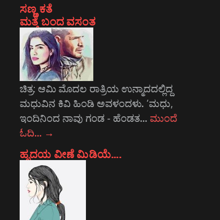
ಸಣ್ಣ ಕತೆ
ಮತ್ತೆ ಬಂದ ವಸಂತ
ಚಿತ್ರ: ಆಮಿ ಮೊದಲ ರಾತ್ರಿಯ ಉನ್ಮಾದದಲ್ಲಿದ್ದ
ಮಧುವಿನ ಕಿವಿ ಹಿಂಡಿ ಅವಳಂದಳು. ‘ಮಧು,
ಇಂದಿನಿಂದ ನಾವು ಗಂಡ - ಹೆಂಡತ…
ಮುಂದೆ
ಓದಿ…
→
ಹೃದಯ ವೀಣೆ ಮಿಡಿಯೆ….