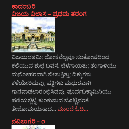
ಕಾದಂಬರಿ
ವಿಜಯ ವಿಲಾಸ – ಪ್ರಥಮ ತರಂಗ
ವಿಜಯದಶಮಿ; ಲೋಕವೆಲ್ಲವೂ ಸಂತೋಷದಿಂದ
ಕಲಿಯುವ ಶುಭ ದಿವಸ. ಬೆಳಗಾಯಿತು; ತಂಗಾಳಿಯು
ಮನೋಹರವಾಗಿ ಬೀಸುತ್ತಿತ್ತು; ದಿಕ್ಕುಗಳು
ಕಳೆಯೇರಿದುವು, ಪಕ್ಷಿಗಳು ಮಧುರವಾಗಿ
ಗಾನವಾಡಲಾರಂಭಿಸಿದವು, ಪೂರ್ವದಿಕ್ಕಾಮಿನಿಯು
ಹಣೆಯಲ್ಲಿಟ್ಟ ಕುಂಕುಮದ ಬೊಟ್ಟಿನಂತೆ
ತೇಜೋಮಯನಾದ…
ಮುಂದೆ ಓದಿ…
ನವಿಲುಗರಿ – ೧