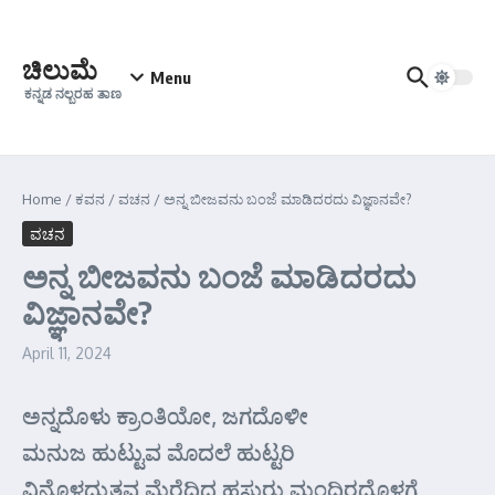
Skip to content
ಚಿಲುಮೆ
Menu
ಕನ್ನಡ ನಲ್ಬರಹ ತಾಣ
Home
/
ಕವನ
/
ವಚನ
/
ಅನ್ನ ಬೀಜವನು ಬಂಜೆ ಮಾಡಿದರದು ವಿಜ್ಞಾನವೇ?
ವಚನ
ಅನ್ನ ಬೀಜವನು ಬಂಜೆ ಮಾಡಿದರದು
ವಿಜ್ಞಾನವೇ?
April 11, 2024
ಅನ್ನದೊಳು ಕ್ರಾಂತಿಯೋ, ಜಗದೊಳೀ
ಮನುಜ ಹುಟ್ಟುವ ಮೊದಲೆ ಹುಟ್ಟರಿ
ವಿನೊಳದ್ಭುತವ ಮೆರೆದಿದ್ದ ಹಸುರು ಮಂದಿರದೊಳಗೆ