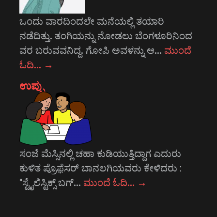
ಒಂದು ವಾರದಿಂದಲೇ ಮನೆಯಲ್ಲಿ ತಯಾರಿ
ನಡೆದಿತ್ತು. ತಂಗಿಯನ್ನು ನೋಡಲು ಬೆಂಗಳೂರಿನಿಂದ
ವರ ಬರುವವನಿದ್ದ. ಗೋಪಿ ಅವಳನ್ನು ಆ…
ಮುಂದೆ
ಓದಿ…
→
ಉಪ್ಪು
ಸಂಜೆ ಮೆಸ್ಸಿನಲ್ಲಿ ಚಹಾ ಕುಡಿಯುತ್ತಿದ್ದಾಗ ಎದುರು
ಕುಳಿತ ಪ್ರೊಫ಼ೆಸರ್ ಬಾನಲಗಿಯವರು ಕೇಳಿದರು :
"ಸ್ಟೈಲಿಸ್ಟಿಕ್ಸ್ ಬಗ್…
ಮುಂದೆ ಓದಿ…
→