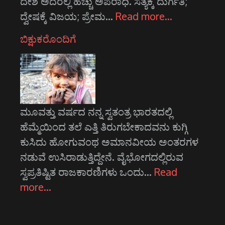
ದೇಶ ಅದರಲ್ಲಿ ಹೆಚ್ಚು ಅಪರಾಧಿ. ಸತ್ಯಕ್ಕೆ ದುರ್ಗತಿ;
ದ್ವೇಷಕ್ಕೆ ವಿಜಯ; ಪ್ರೇಮ…
Read more…
ಬಿಕ್ಷುಕರೊಂದಿಗೆ
ಮೂವತ್ತು ವರ್ಷದ ನನ್ನ ಸ್ವತಂತ್ರ ಭಾರತದಲ್ಲಿ
ಹೆಮ್ಮೆಯಿಂದ ತಲೆ ಎತ್ತಿ ತಿರುಗಬೇಕಾದವನು ಕುಗ್ಗಿ
ಕುಸಿದು ಹೋಗುವಂಥ ಅಮಾನವೀಯ ಅಂತರಗಳ
ನಡುವೆ ಉಸಿರಾಡುತ್ತಿದ್ದೇನೆ. ವೈಭೋಗದಲ್ಲಿರುವ
ಸ್ವಪ್ರತಿಷ್ಟಿತ ರಾಜಕಾರಣಿಗಳು ಒಂದು…
Read
more…