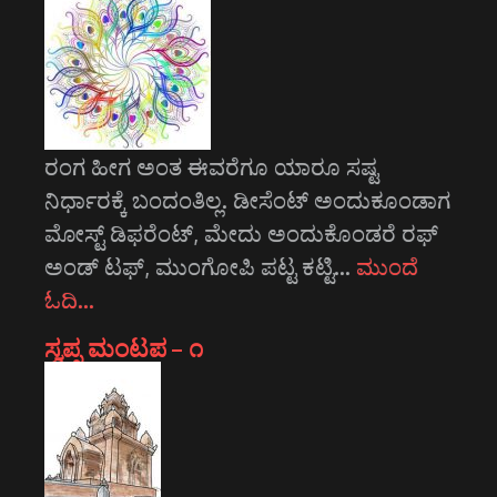
ರಂಗ ಹೀಗ ಅಂತ ಈವರೆಗೂ ಯಾರೂ ಸಷ್ಟ
ನಿರ್ಧಾರಕ್ಕೆ ಬಂದಂತಿಲ್ಲ. ಡೀಸೆಂಟ್ ಅಂದುಕೂಂಡಾಗ
ಮೋಸ್ಟ್‌ ಡಿಫರೆಂಟ್‌, ಮೇದು ಅಂದುಕೊಂಡರೆ ರಫ್
ಅಂಡ್ ಟಫ್, ಮುಂಗೋಪಿ ಪಟ್ಟ ಕಟ್ಟಿ…
ಮುಂದೆ
ಓದಿ…
ಸ್ವಪ್ನ ಮಂಟಪ – ೧