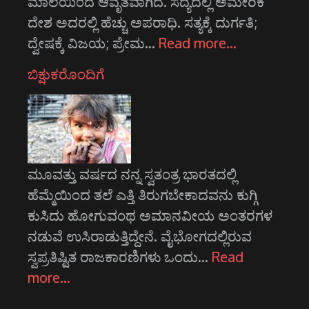
ಮಾಲೆಯಿಂದ ಆವೃತವಾಗಿದೆ. ಸದ್ಯದಲ್ಲಿ ಅಮೇರಿಕ
ದೇಶ ಅದರಲ್ಲಿ ಹೆಚ್ಚು ಅಪರಾಧಿ. ಸತ್ಯಕ್ಕೆ ದುರ್ಗತಿ;
ದ್ವೇಷಕ್ಕೆ ವಿಜಯ; ಪ್ರೇಮ…
Read more…
ಬಿಕ್ಷುಕರೊಂದಿಗೆ
ಮೂವತ್ತು ವರ್ಷದ ನನ್ನ ಸ್ವತಂತ್ರ ಭಾರತದಲ್ಲಿ
ಹೆಮ್ಮೆಯಿಂದ ತಲೆ ಎತ್ತಿ ತಿರುಗಬೇಕಾದವನು ಕುಗ್ಗಿ
ಕುಸಿದು ಹೋಗುವಂಥ ಅಮಾನವೀಯ ಅಂತರಗಳ
ನಡುವೆ ಉಸಿರಾಡುತ್ತಿದ್ದೇನೆ. ವೈಭೋಗದಲ್ಲಿರುವ
ಸ್ವಪ್ರತಿಷ್ಟಿತ ರಾಜಕಾರಣಿಗಳು ಒಂದು…
Read
more…