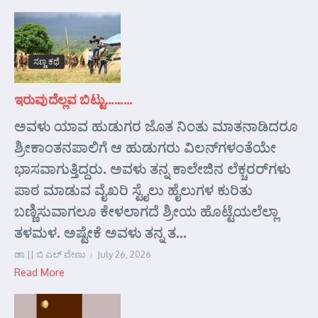
ಸಣ್ಣ ಕಥೆ
ಇರುವುದೆಲ್ಲವ ಬಿಟ್ಟು………
ಅವಳು ಯಾವ ಹುಡುಗರ ಜೊತ ನಿಂತು ಮಾತನಾಡಿದರೂ
ಶ್ರೀಕಾಂತನಪಾಲಿಗೆ ಆ ಹುಡುಗರು ವಿಲನ್‌ಗಳಂತೆಯೇ
ಭಾಸವಾಗುತ್ತಿದ್ದರು. ಅವಳು ತನ್ನ ಕಾಲೇಜಿನ ಲೆಕ್ಚರರ್‌ಗಳು
ಪಾಠ ಮಾಡುವ ವೈಖರಿ ಸ್ಟೈಲು ಹೈಲುಗಳ ಕುರಿತು
ಬಣ್ಣಿಸುವಾಗಲೂ ಕೇಳಲಾಗದೆ ಶ್ರೀಯ ಹೊಟ್ಟೆಯಲೆಲ್ಲಾ
ತಳಮಳ. ಅಷ್ಟೇಕೆ ಅವಳು ತನ್ನ ತ...
ಡಾ || ಬಿ ಎಲ್ ವೇಣು
July 26, 2026
Read More