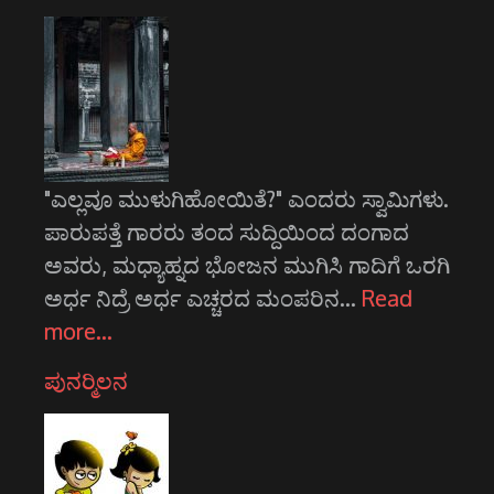
"ಎಲ್ಲವೂ ಮುಳುಗಿಹೋಯಿತೆ?" ಎಂದರು ಸ್ವಾಮಿಗಳು.
ಪಾರುಪತ್ತೆ ಗಾರರು ತಂದ ಸುದ್ದಿಯಿಂದ ದಂಗಾದ
ಅವರು, ಮಧ್ಯಾಹ್ನದ ಭೋಜನ ಮುಗಿಸಿ ಗಾದಿಗೆ ಒರಗಿ
ಅರ್ಧ ನಿದ್ರೆ ಅರ್ಧ ಎಚ್ಚರದ ಮಂಪರಿನ…
Read
more…
ಪುನರ್‍ಮಿಲನ