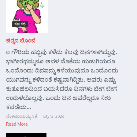
ಸಣ್ಣ ಕಥೆ
ಚಿನ್ನದ ಬೊಂಬೆ
೧ ಗೌರಿಯ ಹಬ್ಬವು ಕಳೆದು ಕೆಲವು ದಿನಗಳಾಗಿದ್ದುವು.
ಭಾಗೀರಥಮ್ಮನೂ ಅವಳ ಜೊತೆಯ ಹುಡುಗಿಯರೂ
ಒಂದೊಂದು ದಿನವನ್ನು ಕಳೆಯುವುದೂ ಒಂದೊಂದು
ಯುಗವನ್ನು ಕಳೆದಂತೆ ಕಷ್ಟವಾಗಿದ್ದಿತು. ಅವರು ಎಷ್ಟು
ಕುತೂಹಲದಿಂದ ಬಯಸಿದರೂ ದಿನಗಳು ಬೇಗ ಬೇಗ
ಉರುಳಲೊಲ್ಲವು. ಒಂದು ದಿನ ಅವರೆಲ್ಲರೂ ಸೇರಿ
ಕವಡೆಯ...
ವೆಂಕಟರಾಮಯ್ಯ ಸಿ ಕೆ
July 12, 2026
Read More