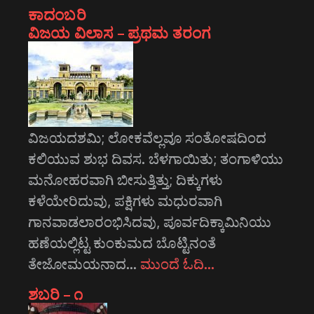
ಕಾದಂಬರಿ
ವಿಜಯ ವಿಲಾಸ – ಪ್ರಥಮ ತರಂಗ
ವಿಜಯದಶಮಿ; ಲೋಕವೆಲ್ಲವೂ ಸಂತೋಷದಿಂದ
ಕಲಿಯುವ ಶುಭ ದಿವಸ. ಬೆಳಗಾಯಿತು; ತಂಗಾಳಿಯು
ಮನೋಹರವಾಗಿ ಬೀಸುತ್ತಿತ್ತು; ದಿಕ್ಕುಗಳು
ಕಳೆಯೇರಿದುವು, ಪಕ್ಷಿಗಳು ಮಧುರವಾಗಿ
ಗಾನವಾಡಲಾರಂಭಿಸಿದವು, ಪೂರ್ವದಿಕ್ಕಾಮಿನಿಯು
ಹಣೆಯಲ್ಲಿಟ್ಟ ಕುಂಕುಮದ ಬೊಟ್ಟಿನಂತೆ
ತೇಜೋಮಯನಾದ…
ಮುಂದೆ ಓದಿ…
ಶಬರಿ – ೧