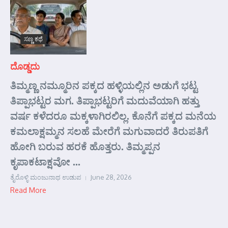
ಸಣ್ಣ ಕಥೆ
ದೊಡ್ಡದು
ತಿಮ್ಮಣ್ಣ ನಮ್ಮೂರಿನ ಪಕ್ಕದ ಹಳ್ಳಿಯಲ್ಲಿನ ಅಡುಗೆ ಭಟ್ಟ
ತಿಪ್ಪಾಭಟ್ಟರ ಮಗ. ತಿಪ್ಪಾಭಟ್ಟರಿಗೆ ಮದುವೆಯಾಗಿ ಹತ್ತು
ವರ್ಷ ಕಳೆದರೂ ಮಕ್ಕಳಾಗಿರಲಿಲ್ಲ. ಕೊನೆಗೆ ಪಕ್ಕದ ಮನೆಯ
ಕಮಲಾಕ್ಷಮ್ಮನ ಸಲಹೆ ಮೇರೆಗೆ ಮಗುವಾದರೆ ತಿರುಪತಿಗೆ
ಹೋಗಿ ಬರುವ ಹರಕೆ ಹೊತ್ತರು. ತಿಮ್ಮಪ್ಪನ
ಕೃಪಾಕಟಾಕ್ಷವೋ ...
ತೈರೊಳ್ಳಿ ಮಂಜುನಾಥ ಉಡುಪ
June 28, 2026
Read More