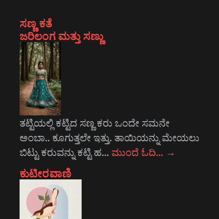
ಸಣ್ಣ ಕತೆ
ಜರಿಲಂಗ ಮತ್ತು ಸಣ್ಣು
ತಟ್ಟಿಯಲ್ಲಿ ಕಟ್ಟಿದ ಸಣ್ಣ ಕರು ಒಂದೇ ಸಮನೇ
ಅಂಬಾ.. ಕೂಗುತ್ತಲೇ ಇತ್ತು. ತಾಯಿಯನ್ನು ಮೇಯಲು
ಬಿಟ್ಟು ಕರುವನ್ನು ಕಟ್ಟಿ ಹ…
ಮುಂದೆ ಓದಿ…
→
ಕುಟೀರವಾಣಿ