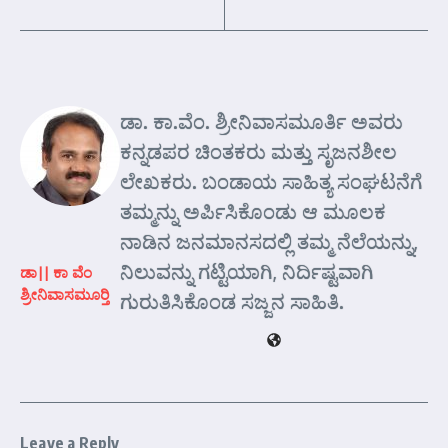
ಡಾ. ಕಾ.ವೆಂ. ಶ್ರೀನಿವಾಸಮೂರ್ತಿ ಅವರು
ಕನ್ನಡಪರ ಚಿಂತಕರು ಮತ್ತು ಸೃಜನಶೀಲ
ಲೇಖಕರು. ಬಂಡಾಯ ಸಾಹಿತ್ಯ ಸಂಘಟನೆಗೆ
ತಮ್ಮನ್ನು ಅರ್ಪಿಸಿಕೊಂಡು ಆ ಮೂಲಕ
ನಾಡಿನ ಜನಮಾನಸದಲ್ಲಿ ತಮ್ಮ ನೆಲೆಯನ್ನು,
ನಿಲುವನ್ನು ಗಟ್ಟಿಯಾಗಿ, ನಿರ್ದಿಷ್ಟವಾಗಿ
ಡಾ|| ಕಾ ವೆಂ
ಶ್ರೀನಿವಾಸಮೂರ್‍ತಿ
ಗುರುತಿಸಿಕೊಂಡ ಸಜ್ಜನ ಸಾಹಿತಿ.
Leave a Reply