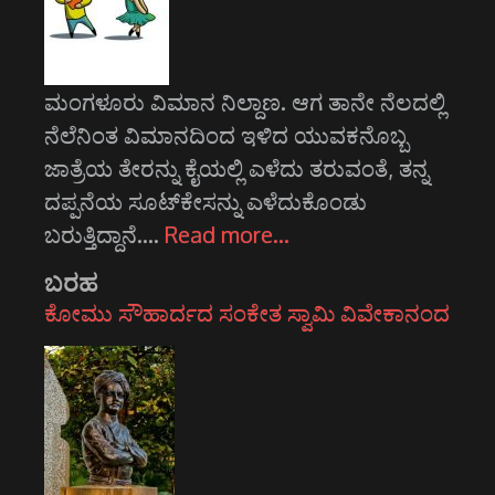
ಮಂಗಳೂರು ವಿಮಾನ ನಿಲ್ದಾಣ. ಆಗ ತಾನೇ ನೆಲದಲ್ಲಿ
ನೆಲೆನಿಂತ ವಿಮಾನದಿಂದ ಇಳಿದ ಯುವಕನೊಬ್ಬ
ಜಾತ್ರೆಯ ತೇರನ್ನು ಕೈಯಲ್ಲಿ ಎಳೆದು ತರುವಂತೆ, ತನ್ನ
ದಪ್ಪನೆಯ ಸೂಟ್‌ಕೇಸನ್ನು ಎಳೆದುಕೊಂಡು
ಬರುತ್ತಿದ್ದಾನೆ.…
Read more…
ಬರಹ
ಕೋಮು ಸೌಹಾರ್ದದ ಸಂಕೇತ ಸ್ವಾಮಿ ವಿವೇಕಾನಂದ