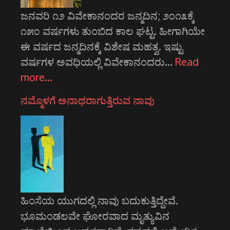
ಜನವರಿ ೧೨ ವಿವೇಕಾನಂದರ ಜನ್ಮದಿನ; ೨೦೧೩ಕ್ಕೆ
೧೫೦ ವರ್ಷಗಳು ತುಂಬಿದ ಕಾಲ ಘಟ್ಟ. ಹೀಗಾಗಿಯೇ
ಈ ವರ್ಷದ ಜನ್ಮದಿನಕ್ಕೆ ವಿಶೇಷ ಮಹತ್ವ. ಇಷ್ಟು
ವರ್ಷಗಳ ಅವಧಿಯಲ್ಲಿ ವಿವೇಕಾನಂದರು…
Read
more…
ನಮ್ಮೊಳಗೆ ಅನಾಥರಾಗುತ್ತಿರುವ ನಾವು
ಹಿಂಸೆಯ ಯುಗದಲ್ಲಿ ನಾವು ಬದುಕುತ್ತಿದ್ದೇವೆ.
ಭೂಮಂಡಲವೇ ಘೋರವಾದ ಮೃತ್ಯುವಿನ