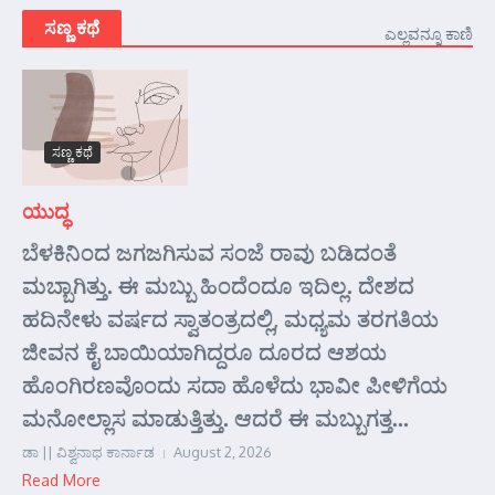
ಸಣ್ಣ ಕಥೆ
ಎಲ್ಲವನ್ನೂ ಕಾಣಿ
ಸಣ್ಣ ಕಥೆ
ಯುದ್ಧ
ಬೆಳಕಿನಿಂದ ಜಗಜಗಿಸುವ ಸಂಜೆ ರಾವು ಬಡಿದಂತೆ
ಮಬ್ಬಾಗಿತ್ತು. ಈ ಮಬ್ಬು ಹಿಂದೆಂದೂ ಇದಿಲ್ಲ. ದೇಶದ
ಹದಿನೇಳು ವರ್ಷದ ಸ್ವಾತಂತ್ರದಲ್ಲಿ, ಮಧ್ಯಮ ತರಗತಿಯ
ಜೀವನ ಕೈ ಬಾಯಿಯಾಗಿದ್ದರೂ ದೂರದ ಆಶಯ
ಹೊಂಗಿರಣವೊಂದು ಸದಾ ಹೊಳೆದು ಭಾವೀ ಪೀಳಿಗೆಯ
ಮನೋಲ್ಲಾಸ ಮಾಡುತ್ತಿತ್ತು. ಆದರೆ ಈ ಮಬ್ಬುಗತ್ತ...
ಡಾ || ವಿಶ್ವನಾಥ ಕಾರ್ನಾಡ
August 2, 2026
Read More