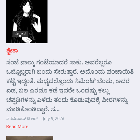
ಸಣ್ಣ ಕಥೆ
ಶ್ವೇತಾ
ಸಂಜೆ ನಾಲ್ಕು ಗಂಟೆಯಾದರೆ ಸಾಕು. ಅವರೆಲ್ಲರೂ
ಒಬ್ಬೊಬ್ಬರಾಗಿ ಬಂದು ಸೇರುತ್ತಾರೆ. ಅದೊಂದು ಪಂಚಾಯಿತಿ
ಕಟ್ಟೆ ಇದ್ದಂತೆ. ಮಧ್ಯದಲ್ಲೊಂದು ಸಿಮೆಂಟ್ ಬೆಂಚು, ಅದರ
ಎಡ, ಬಲ ಎರಡೂ ಕಡೆ ಇವರೇ ಒಂದಷ್ಟು ಕಲ್ಲು
ಚಪ್ಪಡಿಗಳನ್ನು ಎಳೆದು ತಂದು ಕೊಡುವುದಕ್ಕೆ ಪೀಠಗಳನ್ನು
ಮಾಡಿಕೊಂಡಿದ್ದಾರೆ. ಸ...
ವರದರಾಜನ್ ಟಿ ಆರ್
July 5, 2026
Read More