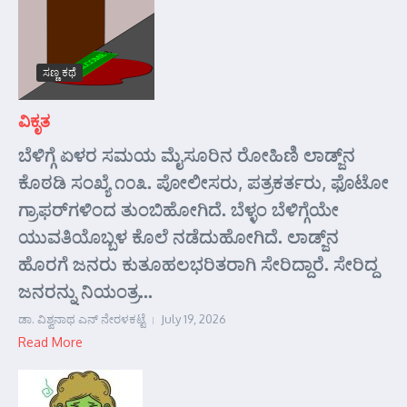
ಸಣ್ಣ ಕಥೆ
ವಿಕೃತ
ಬೆಳಿಗ್ಗೆ ಏಳರ ಸಮಯ ಮೈಸೂರಿನ ರೋಹಿಣಿ ಲಾಡ್ಜ್‌ನ
ಕೊಠಡಿ ಸಂಖ್ಯೆ ೧೦೩. ಪೋಲೀಸರು, ಪತ್ರಕರ್ತರು, ಫೊಟೋ
ಗ್ರಾಫರ್‌ಗಳಿಂದ ತುಂಬಿಹೋಗಿದೆ. ಬೆಳ್ಳಂ ಬೆಳಿಗ್ಗೆಯೇ
ಯುವತಿಯೊಬ್ಬಳ ಕೊಲೆ ನಡೆದುಹೋಗಿದೆ. ಲಾಡ್ಜ್‌ನ
ಹೊರಗೆ ಜನರು ಕುತೂಹಲಭರಿತರಾಗಿ ಸೇರಿದ್ದಾರೆ. ಸೇರಿದ್ದ
ಜನರನ್ನು ನಿಯಂತ್ರ...
ಡಾ. ವಿಶ್ವನಾಥ ಎನ್ ನೇರಳಕಟ್ಟೆ
July 19, 2026
Read More