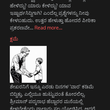
ಹೇಳಿದ್ದು? ಯಾರು ಕೇಳಿದ್ದು? ಯಾವ
ಇಷ್ಟಾರ್ಥಸಿದ್ದಿಗಾಗಿ? ಎಂದೆಲ್ಲ ಪ್ರಶ್ನೆಗಳನ್ನು ನೀವು
ಕೇಳಬಹುದು. ಉತ್ತರ ಹೇಳುತ್ತಾ ಹೋದರೆ ಪೀಠಿಕಾ
ಪ್ರಕರಣವೇ…
Read more…
ಕ್ಷಮೆ
ಶೇಖರನಿಗೆ ಇನ್ನೂ ಎರಡು ದಿನಗಳ 'ವಾರ' ಕಡಿಮೆ
ಬಿದ್ದಿತ್ತು. ಎಲ್ಲಿಯೂ ಹುಟ್ಟುವಂತೆ ತೋರಲಿಲ್ಲ.
ಶ್ರೀಮಾನ್ ಪದ್ಮನಾಭ ಹೆಬ್ಬಾರರ ಮನೆಯಲ್ಲಿ
ಕೇಳಬೇಕೆಂದು ನಾಲ್ಕಾರು ಸಲ ಯೋಚಿಸಿದ. ಆದರೆ