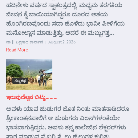
ಹದಿನೇಳು ವರ್ಷದ ಸ್ವಾತಂತ್ರದಲ್ಲಿ, ಮಧ್ಯಮ ತರಗತಿಯ
ಜೀವನ ಕೈ ಬಾಯಿಯಾಗಿದ್ದರೂ ದೂರದ ಆಶಯ
ಹೊಂಗಿರಣವೊಂದು ಸದಾ ಹೊಳೆದು ಭಾವೀ ಪೀಳಿಗೆಯ
ಮನೋಲ್ಲಾಸ ಮಾಡುತ್ತಿತ್ತು. ಆದರೆ ಈ ಮಬ್ಬುಗತ್ತ...
ಡಾ || ವಿಶ್ವನಾಥ ಕಾರ್ನಾಡ
August 2, 2026
Read More
ಸಣ್ಣ ಕಥೆ
ಇರುವುದೆಲ್ಲವ ಬಿಟ್ಟು………
ಅವಳು ಯಾವ ಹುಡುಗರ ಜೊತ ನಿಂತು ಮಾತನಾಡಿದರೂ
ಶ್ರೀಕಾಂತನಪಾಲಿಗೆ ಆ ಹುಡುಗರು ವಿಲನ್‌ಗಳಂತೆಯೇ
ಭಾಸವಾಗುತ್ತಿದ್ದರು. ಅವಳು ತನ್ನ ಕಾಲೇಜಿನ ಲೆಕ್ಚರರ್‌ಗಳು
ಪಾಠ ಮಾಡುವ ವೈಖರಿ ಸ್ಟೈಲು ಹೈಲುಗಳ ಕುರಿತು