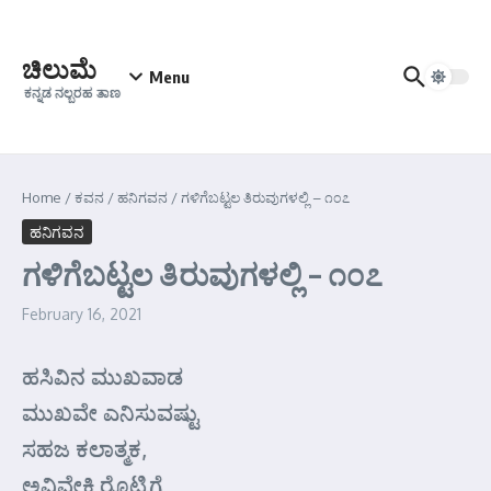
Skip to content
ಚಿಲುಮೆ
Menu
ಕನ್ನಡ ನಲ್ಬರಹ ತಾಣ
Home
/
ಕವನ
/
ಹನಿಗವನ
/
ಗಳಿಗೆಬಟ್ಟಲ ತಿರುವುಗಳಲ್ಲಿ – ೧೦೭
ಹನಿಗವನ
ಗಳಿಗೆಬಟ್ಟಲ ತಿರುವುಗಳಲ್ಲಿ – ೧೦೭
February 16, 2021
ಹಸಿವಿನ ಮುಖವಾಡ
ಮುಖವೇ ಎನಿಸುವಷ್ಟು
ಸಹಜ ಕಲಾತ್ಮಕ,
ಅವಿವೇಕಿ ರೊಟ್ಟಿಗೆ