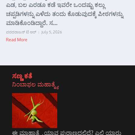
ಎಡ, ಬಲ ಎರಡೂ ಕಡೆ ಇವರೇ ಒಂದಷ್ಟು ಕಲ್ಲು
ಚಪ್ಪಡಿಗಳನ್ನು ಎಳೆದು ತಂದು ಕೊಡುವುದಕ್ಕೆ ಪೀಠಗಳನ್ನು
ಮಾಡಿಕೊಂಡಿದ್ದಾರೆ. ಸ...
ವರದರಾಜನ್ ಟಿ ಆರ್
July 5, 2026
Read More
ಸಣ್ಣ ಕತೆ
ನಿಂಬಾಫಲ ಮಹಾತ್ಮ್ಯೆ
ಈ ಮಾಹಾತ್ಮ್ಯೆ ಯಾವ ಪುರಾಣದಲ್ಲಿದೆ? ಎಲ್ಲಿ ಯಾರು