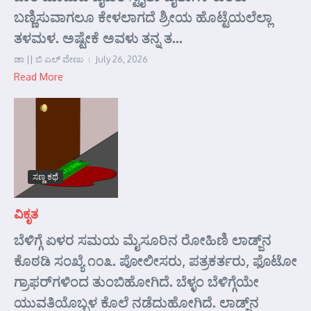
ಬಣ್ಣಿಸುವಾಗಲೂ ಕೇಳಲಾಗದೆ ಶ್ರೀಯ ಹೊಟ್ಟೆಯಲೆಲ್ಲಾ
ತಳಮಳ. ಅಷ್ಟೇಕೆ ಅವಳು ತನ್ನ ತ...
ಡಾ || ಬಿ ಎಲ್ ವೇಣು
July 26, 2026
Read More
ಸಣ್ಣ ಕಥೆ
ವಿಕೃತ
ಬೆಳಿಗ್ಗೆ ಏಳರ ಸಮಯ ಮೈಸೂರಿನ ರೋಹಿಣಿ ಲಾಡ್ಜ್‌ನ
ಕೊಠಡಿ ಸಂಖ್ಯೆ ೧೦೩. ಪೋಲೀಸರು, ಪತ್ರಕರ್ತರು, ಫೊಟೋ
ಗ್ರಾಫರ್‌ಗಳಿಂದ ತುಂಬಿಹೋಗಿದೆ. ಬೆಳ್ಳಂ ಬೆಳಿಗ್ಗೆಯೇ
ಯುವತಿಯೊಬ್ಬಳ ಕೊಲೆ ನಡೆದುಹೋಗಿದೆ. ಲಾಡ್ಜ್‌ನ