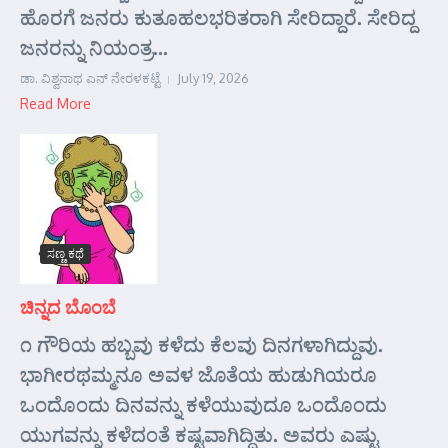
ಹೊರಗೆ ಜನರು ಕುತೂಹಲಭರಿತರಾಗಿ ಸೇರಿದ್ದಾರೆ. ಸೇರಿದ್ದ
ಜನರನ್ನು ನಿಯಂತ್ರ...
ಡಾ. ವಿಶ್ವನಾಥ ಎನ್ ನೇರಳಕಟ್ಟೆ
July 19, 2026
Read More
ಸಣ್ಣ ಕಥೆ
ಚಿನ್ನದ ಬೊಂಬೆ
೧ ಗೌರಿಯ ಹಬ್ಬವು ಕಳೆದು ಕೆಲವು ದಿನಗಳಾಗಿದ್ದುವು.
ಭಾಗೀರಥಮ್ಮನೂ ಅವಳ ಜೊತೆಯ ಹುಡುಗಿಯರೂ
ಒಂದೊಂದು ದಿನವನ್ನು ಕಳೆಯುವುದೂ ಒಂದೊಂದು
ಯುಗವನ್ನು ಕಳೆದಂತೆ ಕಷ್ಟವಾಗಿದ್ದಿತು. ಅವರು ಎಷ್ಟು