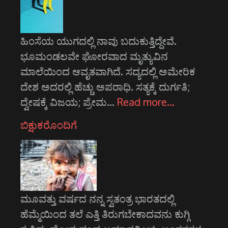
ಹಿಂಸೆಯ ಯುಗದಲ್ಲಿ ನಾವು ಬದುಕುತ್ತಿದ್ದೇವೆ.
ಭೂಮಂಡಲವೇ ಘೋರವಾದ ಮೃತ್ಯುವಿನ
ಮಾಲೆಯಿಂದ ಆವೃತವಾಗಿದೆ. ಸದ್ಯದಲ್ಲಿ ಅಮೇರಿಕ
ದೇಶ ಅದರಲ್ಲಿ ಹೆಚ್ಚು ಅಪರಾಧಿ. ಸತ್ಯಕ್ಕೆ ದುರ್ಗತಿ;
ದ್ವೇಷಕ್ಕೆ ವಿಜಯ; ಪ್ರೇಮ…
Read more…
ಬಿಕ್ಷುಕರೊಂದಿಗೆ
ಮೂವತ್ತು ವರ್ಷದ ನನ್ನ ಸ್ವತಂತ್ರ ಭಾರತದಲ್ಲಿ
ಹೆಮ್ಮೆಯಿಂದ ತಲೆ ಎತ್ತಿ ತಿರುಗಬೇಕಾದವನು ಕುಗ್ಗಿ