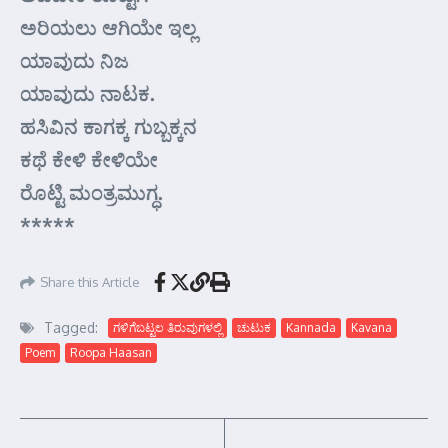
ಅರಿಯಲು ಆಗಿಯೇ ಇಲ್ಲ
ಯಾವುದು ನಿಜ
ಯಾವುದು ನಾಟಕ.
ಹಸಿವಿನ ಕಾಗಕ್ಕ ಗುಬ್ಬಕ್ಕನ
ಕಥೆ ಕೇಳಿ ಕೇಳಿಯೇ
ರೊಟ್ಟಿ ಮಂತ್ರಮುಗ್ಧ.
*****
Share this Article
Tagged:
ಗಳಿಗೆಬಟ್ಟಲ ತಿರುವುಗಳಲ್ಲಿ
ಚುಟುಕ
Kannada
Kavana
Poem
Roopa Haasan