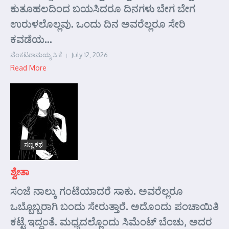
ಕುತೂಹಲದಿಂದ ಬಯಸಿದರೂ ದಿನಗಳು ಬೇಗ ಬೇಗ
ಉರುಳಲೊಲ್ಲವು. ಒಂದು ದಿನ ಅವರೆಲ್ಲರೂ ಸೇರಿ
ಕವಡೆಯ...
ವೆಂಕಟರಾಮಯ್ಯ ಸಿ ಕೆ
July 12, 2026
Read More
ಸಣ್ಣ ಕಥೆ
ಶ್ವೇತಾ
ಸಂಜೆ ನಾಲ್ಕು ಗಂಟೆಯಾದರೆ ಸಾಕು. ಅವರೆಲ್ಲರೂ
ಒಬ್ಬೊಬ್ಬರಾಗಿ ಬಂದು ಸೇರುತ್ತಾರೆ. ಅದೊಂದು ಪಂಚಾಯಿತಿ
ಕಟ್ಟೆ ಇದ್ದಂತೆ. ಮಧ್ಯದಲ್ಲೊಂದು ಸಿಮೆಂಟ್ ಬೆಂಚು, ಅದರ