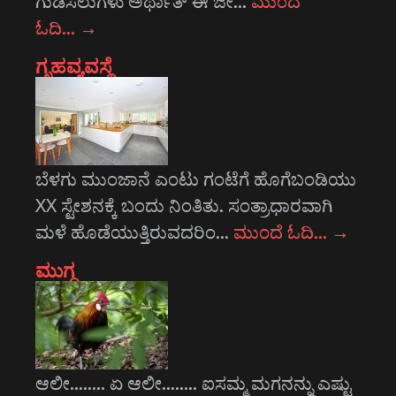
ಗುಡಿಸಲುಗಳು ಅರ್ಥಾತ್ ಈ ಜೀ…
ಮುಂದೆ
ಓದಿ…
→
ಗೃಹವ್ಯವಸ್ಥೆ
ಬೆಳಗು ಮುಂಜಾನೆ ಎಂಟು ಗಂಟೆಗೆ ಹೊಗೆಬಂಡಿಯು
XX ಸ್ಟೇಶನಕ್ಕೆ ಬಂದು ನಿಂತಿತು. ಸಂತ್ರಾಧಾರವಾಗಿ
ಮಳೆ ಹೊಡೆಯುತ್ತಿರುವದರಿಂ…
ಮುಂದೆ ಓದಿ…
→
ಮುಗ್ಧ
ಆಲೀ........ ಏ ಆಲೀ........ ಐಸಮ್ಮ ಮಗನನ್ನು ಎಷ್ಟು