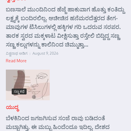
ಬಣಸಾಲೆ ಮುಂದಿನಿಂದ ಹೆಜ್ಜೆ ಹಾಕುವಾಗ ಹೊತ್ತು ಕಂತಿದ್ದು
ಲಕ್ಷ್ಯಕ್ಕೆ ಬಂದಿರಲಿಲ್ಲ. ಆಚೀಚಿನ ಹನೆಮರದೆತ್ತರದ ತೇಗ-
ಮಾವುಗಳ ಟಿಸಿಲುಗಳಲ್ಲಿ ಹಕ್ಕಿಗಳ ಗರಿ ಒದರುವ ಸರಪರ.
ತಾರಕ ಸ್ವರದ ಮಕ್ಕಳಾಟ ವೀಕ್ಷಿಸುತ್ತಾ ರಸ್ತೇಲಿ ಬಿದ್ದಿದ್ದ ಸಣ್ಣ
ಸಣ್ಣ ಕಲ್ಲುಗಳನ್ನು ಕಾಲಿನಿಂದ ಚಿಮ್ಮುತ್ತಾ...
ವಿಶ್ವನಾಥ ಅಡಿಗ
August 9, 2026
Read More
ಸಣ್ಣ ಕಥೆ
ಯುದ್ಧ
ಬೆಳಕಿನಿಂದ ಜಗಜಗಿಸುವ ಸಂಜೆ ರಾವು ಬಡಿದಂತೆ
ಮಬ್ಬಾಗಿತ್ತು. ಈ ಮಬ್ಬು ಹಿಂದೆಂದೂ ಇದಿಲ್ಲ. ದೇಶದ