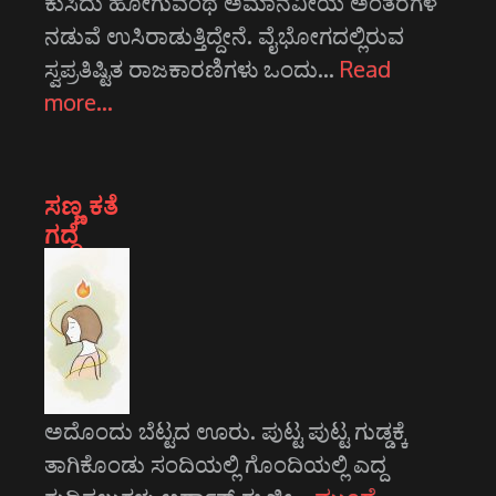
ಕುಸಿದು ಹೋಗುವಂಥ ಅಮಾನವೀಯ ಅಂತರಗಳ
ನಡುವೆ ಉಸಿರಾಡುತ್ತಿದ್ದೇನೆ. ವೈಭೋಗದಲ್ಲಿರುವ
ಸ್ವಪ್ರತಿಷ್ಟಿತ ರಾಜಕಾರಣಿಗಳು ಒಂದು…
Read
more…
ಸಣ್ಣ ಕತೆ
ಗದ್ದೆ
ಅದೊಂದು ಬೆಟ್ಟದ ಊರು. ಪುಟ್ಟ ಪುಟ್ಟ ಗುಡ್ಡಕ್ಕೆ
ತಾಗಿಕೊಂಡು ಸಂದಿಯಲ್ಲಿ ಗೊಂದಿಯಲ್ಲಿ ಎದ್ದ