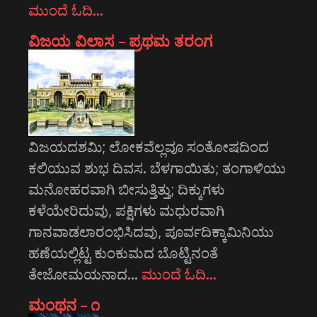
ಮುಂದೆ ಓದಿ…
ವಿಜಯ ವಿಲಾಸ – ಪ್ರಥಮ ತರಂಗ
ವಿಜಯದಶಮಿ; ಲೋಕವೆಲ್ಲವೂ ಸಂತೋಷದಿಂದ
ಕಲಿಯುವ ಶುಭ ದಿವಸ. ಬೆಳಗಾಯಿತು; ತಂಗಾಳಿಯು
ಮನೋಹರವಾಗಿ ಬೀಸುತ್ತಿತ್ತು; ದಿಕ್ಕುಗಳು
ಕಳೆಯೇರಿದುವು, ಪಕ್ಷಿಗಳು ಮಧುರವಾಗಿ
ಗಾನವಾಡಲಾರಂಭಿಸಿದವು, ಪೂರ್ವದಿಕ್ಕಾಮಿನಿಯು
ಹಣೆಯಲ್ಲಿಟ್ಟ ಕುಂಕುಮದ ಬೊಟ್ಟಿನಂತೆ
ತೇಜೋಮಯನಾದ…
ಮುಂದೆ ಓದಿ…
ಮಂಥನ – ೧