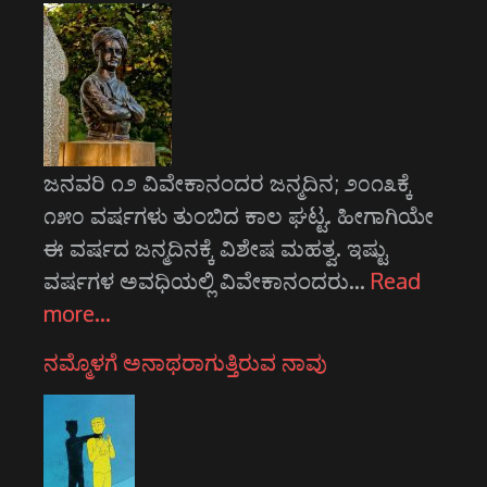
ಜನವರಿ ೧೨ ವಿವೇಕಾನಂದರ ಜನ್ಮದಿನ; ೨೦೧೩ಕ್ಕೆ
೧೫೦ ವರ್ಷಗಳು ತುಂಬಿದ ಕಾಲ ಘಟ್ಟ. ಹೀಗಾಗಿಯೇ
ಈ ವರ್ಷದ ಜನ್ಮದಿನಕ್ಕೆ ವಿಶೇಷ ಮಹತ್ವ. ಇಷ್ಟು
ವರ್ಷಗಳ ಅವಧಿಯಲ್ಲಿ ವಿವೇಕಾನಂದರು…
Read
more…
ನಮ್ಮೊಳಗೆ ಅನಾಥರಾಗುತ್ತಿರುವ ನಾವು