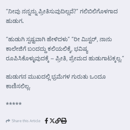
“ನೀವು ನನ್ನನ್ನು ಪ್ರೀತಿಸುವುದಿಲ್ಲವೆ?” ಗಲಿಬಿಲಿಗೊಳಗಾದ
ಹುಡುಗ.
“ಹುಡುಗಿ ಸ್ಪಷ್ಟವಾಗಿ ಹೇಳಿದಳು” “ರೀ ಮಿಸ್ಟರ್‍, ನಾನು
ಕಾಲೇಜಿಗೆ ಬಂದದ್ದು ಕಲಿಯಲಿಕ್ಕೆ, ಭವಿಷ್ಯ
ರೂಪಿಸಿಕೊಳ್ಳುವುದಕ್ಕೆ – ಪ್ರೀತಿ, ಪ್ರೇಮದ ಹುಡುಗಾಟಕ್ಕಲ್ಲ.”
ಹುಡುಗನ ಮುಖದಲ್ಲಿ ಭ್ರಮೆಗಳ ಗುರುತು ಒಂದೂ
ಕಾಣಿಸಲಿಲ್ಲ.
*****
Share this Article