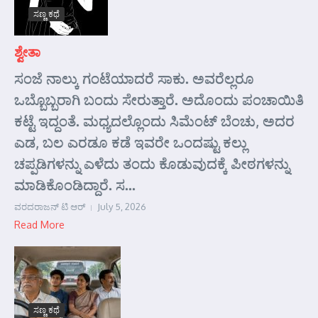
ಸಣ್ಣ ಕಥೆ
ಶ್ವೇತಾ
ಸಂಜೆ ನಾಲ್ಕು ಗಂಟೆಯಾದರೆ ಸಾಕು. ಅವರೆಲ್ಲರೂ
ಒಬ್ಬೊಬ್ಬರಾಗಿ ಬಂದು ಸೇರುತ್ತಾರೆ. ಅದೊಂದು ಪಂಚಾಯಿತಿ
ಕಟ್ಟೆ ಇದ್ದಂತೆ. ಮಧ್ಯದಲ್ಲೊಂದು ಸಿಮೆಂಟ್ ಬೆಂಚು, ಅದರ
ಎಡ, ಬಲ ಎರಡೂ ಕಡೆ ಇವರೇ ಒಂದಷ್ಟು ಕಲ್ಲು
ಚಪ್ಪಡಿಗಳನ್ನು ಎಳೆದು ತಂದು ಕೊಡುವುದಕ್ಕೆ ಪೀಠಗಳನ್ನು
ಮಾಡಿಕೊಂಡಿದ್ದಾರೆ. ಸ...
ವರದರಾಜನ್ ಟಿ ಆರ್
July 5, 2026
Read More
ಸಣ್ಣ ಕಥೆ