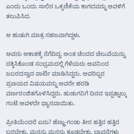
ಎಂದು ಒಂದು ಸಾಲಿನ ಒಕ್ಕಣಿಕೆಯ ಕಾಗದವನ್ನು ಅವಳಿಗೆ
ತಲುಪಿಸಿದ.
ಆ ಹುಡುಗಿ ಮಾತ್ರ ಸಹಜವಾಗಿದ್ದಳು.
ಅವನು ಆಕಾಶಕ್ಕೆ ನೆಗೆದಿದ್ದ. ಅಂತ ಚೆಂದದ ಚೆಲುವೆಯನ್ನು
ದಕ್ಕಿಸಿಕೊಂಡ ಸಂಭ್ರಮದಲ್ಲಿ ಗೆಳೆಯರು ಅವನಿಂದ
ಜಬರದಸ್ತಾದ ಪಾರ್ಟಿ ಮಾಡಿಸಿದ್ದರು. ಅವರಿಬ್ಬರ
ಪ್ರಣಯದ ವಿಷಯವನ್ನು ಅವರೇ ಹರಡಿ
ವರ್ಣರಂಜಿತಗೊಳಿಸಿದ್ದರು. ಹುಡುಗನಿಗೆ ದಿನದ ಇಪ್ಪತ್ನಾಲ್ಕು
ಗಂಟೆ ಅವಳದೇ ಧ್ಯಾನವಾಯಿತು.
ಪ್ರೀತಿಯೆಂದರೆ ಏನು? ಹೆಣ್ಣು-ಗಂಡು ತೀರ ಹತ್ತಿರ ಹತ್ತಿರ
ಬರಬೇಕು. ಮನಸ್ಸು ಮನಸ್ಸು ಕೂಡಬೇಕು. ಭಾವನೆಗಳು