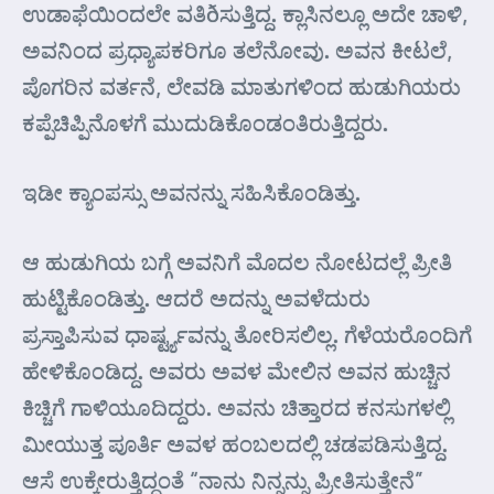
ಉಡಾಫೆಯಿಂದಲೇ ವತಿðಸುತ್ತಿದ್ದ. ಕ್ಲಾಸಿನಲ್ಲೂ ಅದೇ ಚಾಳಿ,
ಅವನಿಂದ ಪ್ರಧ್ಯಾಪಕರಿಗೂ ತಲೆನೋವು. ಅವನ ಕೀಟಲೆ,
ಪೊಗರಿನ ವರ್ತನೆ, ಲೇವಡಿ ಮಾತುಗಳಿಂದ ಹುಡುಗಿಯರು
ಕಪ್ಪೆಚಿಪ್ಪಿನೊಳಗೆ ಮುದುಡಿಕೊಂಡಂತಿರುತ್ತಿದ್ದರು.
ಇಡೀ ಕ್ಯಾಂಪಸ್ಸು ಅವನನ್ನು ಸಹಿಸಿಕೊಂಡಿತ್ತು.
ಆ ಹುಡುಗಿಯ ಬಗ್ಗೆ ಅವನಿಗೆ ಮೊದಲ ನೋಟದಲ್ಲೆ ಪ್ರೀತಿ
ಹುಟ್ಟಿಕೊಂಡಿತ್ತು. ಆದರೆ ಅದನ್ನು ಅವಳೆದುರು
ಪ್ರಸ್ತಾಪಿಸುವ ಧಾರ್ಷ್ಟ್ಯವನ್ನು ತೋರಿಸಲಿಲ್ಲ. ಗೆಳೆಯರೊಂದಿಗೆ
ಹೇಳಿಕೊಂಡಿದ್ದ. ಅವರು ಅವಳ ಮೇಲಿನ ಅವನ ಹುಚ್ಚಿನ
ಕಿಚ್ಚಿಗೆ ಗಾಳಿಯೂದಿದ್ದರು. ಅವನು ಚಿತ್ತಾರದ ಕನಸುಗಳಲ್ಲಿ
ಮೀಯುತ್ತ ಪೂರ್ತಿ ಅವಳ ಹಂಬಲದಲ್ಲಿ ಚಡಪಡಿಸುತ್ತಿದ್ದ.
ಆಸೆ ಉಕ್ಕೇರುತ್ತಿದ್ದಂತೆ “ನಾನು ನಿನ್ನನ್ನು ಪ್ರೀತಿಸುತ್ತೇನೆ”