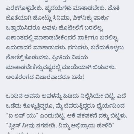
ಎರಕಗೊಳ್ಳಬೇಕು. ಹೃದಯಗಳು ಮಾತಾಡಬೇಕು. ಜೊತೆ
ಜೊತೆಯಾಗಿ ಹೋಟ್ಲು ಸಿನಿಮಾ, ಪಿಕ್‌ನಿಕ್ಕು ಪಾರ್ಕು
ಒತ್ತಾಯಿಸಿದರೂ ಅವಳು ಹೊಟೇಲಿಗೆ ಬರಲಿಲ್ಲ.
ಏಕಾಂತದಲ್ಲಿ ಮಾತಾಡಬೇಕೆಂದರೆ ಪಾರ್ಕಿಗೂ ಬರಲಿಲ್ಲ.
ಎದುರಾದರೆ ಮಾತಾಡುವಳು. ನಗುವಳು, ಬರೆದುಕೊಳ್ಳಲು
ನೋಟ್ಸ್ ಕೊಡುವಳು. ಪ್ರೀತಿಯ ವಿಷಯ
ಮಾತಾಡಬೇಕೆನ್ನುವಷ್ಟರಲ್ಲಿ ಮಾಯೆಯಾಗಿ ಬಿಡುವಳು.
ಅಂತರಂಗದ ವಿಚಾರವಾದರೂ ಏನು!
ಒಂದಿನ ಅವನು ಅವಳನ್ನು ಹಿಡಿದು ನಿಲ್ಲಿಸಿಯೇ ಬಿಟ್ಟ. ಎದೆ
ಒಡೆದು ಕೊಳ್ಳುತ್ತಿದ್ದರೂ, ಮೈ ಬೆವರುತ್ತಿದ್ದರೂ ಧೈರ್ಯದಿಂದ
“ಐ ಲವ್ ಯು” ಎಂದುಬಿಟ್ಟ. ಆಕೆ ಪಕಪಕನೆ ನಕ್ಕು ಬಿಟ್ಟಳು.
“ಪ್ಲೀಸ್ ನೀವು ನಗಬೇಡಿ, ನಿಮ್ಮ ಅಭಿಪ್ರಾಯ ಹೇಳಿರಿ”