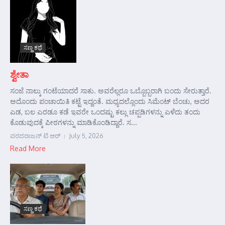
ಸಣ್ಣ ಕಥೆ
ಶ್ವೇತಾ
ಸಂಜೆ ನಾಲ್ಕು ಗಂಟೆಯಾದರೆ ಸಾಕು. ಅವರೆಲ್ಲರೂ ಒಬ್ಬೊಬ್ಬರಾಗಿ ಬಂದು ಸೇರುತ್ತಾರೆ.
ಅದೊಂದು ಪಂಚಾಯಿತಿ ಕಟ್ಟೆ ಇದ್ದಂತೆ. ಮಧ್ಯದಲ್ಲೊಂದು ಸಿಮೆಂಟ್ ಬೆಂಚು, ಅದರ
ಎಡ, ಬಲ ಎರಡೂ ಕಡೆ ಇವರೇ ಒಂದಷ್ಟು ಕಲ್ಲು ಚಪ್ಪಡಿಗಳನ್ನು ಎಳೆದು ತಂದು
ಕೊಡುವುದಕ್ಕೆ ಪೀಠಗಳನ್ನು ಮಾಡಿಕೊಂಡಿದ್ದಾರೆ. ಸ...
ವರದರಾಜನ್ ಟಿ ಆರ್
July 5, 2026
Read More
ಸಣ್ಣ ಕಥೆ