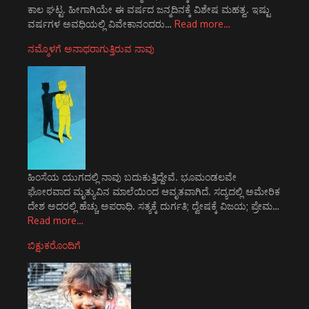
ಕಾಲ ಘಟ್ಟ. ಹೀಗಾಗಿಯೇ ಈ ವರ್ಷದ ಜನ್ಮದಿನಕ್ಕೆ ವಿಶೇಷ ಮಹತ್ವ. ಇಷ್ಟು
ವರ್ಷಗಳ ಅವಧಿಯಲ್ಲಿ ವಿವೇಕಾನಂದರು…
Read more…
ನಮ್ಮೊಳಗೆ ಅನಾಥರಾಗುತ್ತಿರುವ ನಾವು
ಹಿಂಸೆಯ ಯುಗದಲ್ಲಿ ನಾವು ಬದುಕುತ್ತಿದ್ದೇವೆ. ಭೂಮಂಡಲವೇ
ಘೋರವಾದ ಮೃತ್ಯುವಿನ ಮಾಲೆಯಿಂದ ಆವೃತವಾಗಿದೆ. ಸದ್ಯದಲ್ಲಿ ಅಮೇರಿಕ
ದೇಶ ಅದರಲ್ಲಿ ಹೆಚ್ಚು ಅಪರಾಧಿ. ಸತ್ಯಕ್ಕೆ ದುರ್ಗತಿ; ದ್ವೇಷಕ್ಕೆ ವಿಜಯ; ಪ್ರೇಮ…
Read more…
ಬಿಕ್ಷುಕರೊಂದಿಗೆ