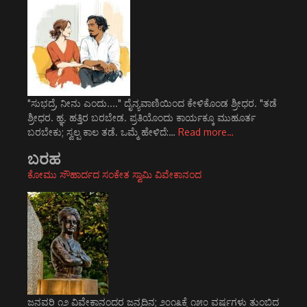
"ಸುಭದ್ರೆ, ನೀನು ಎಂದು...." ದೈನ್ಯವಾಣಿಯಿಂದ ಕೇಳಿಕೊಂಡ ಶ್ರೀಧರ. "ತಡೆ
ಶ್ರೀಧರ. ಹ್ಞ. ಹತ್ತಿರ ಬರಬೇಡ. ಪ್ರತಿಯೊಂದು ಕಾರ್ಯಕ್ಕೂ ಮುಹೂರ್ತ
ಬರಬೇಕು; ಸ್ವಲ್ಪ ಕಾಲ ತಡೆ. ಒಮ್ಮೆ ಹೇಳಿದೆ:…
Read more…
ಬರಹ
ಕೋಮು ಸೌಹಾರ್ದದ ಸಂಕೇತ ಸ್ವಾಮಿ ವಿವೇಕಾನಂದ
ಜನವರಿ ೧೨ ವಿವೇಕಾನಂದರ ಜನ್ಮದಿನ; ೨೦೧೩ಕ್ಕೆ ೧೫೦ ವರ್ಷಗಳು ತುಂಬಿದ