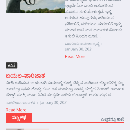
ಇಲ್ಲವೇನೋ ಎಂಬ ಆತಂಕದಿಂದ
ಸಂಕಟದ ಸುಳಿಯೇಳುತ್ತದೆ. ಇಲ್ಲಿ
ಅರಳುವ ಹೂವುಗಳು, ಹರಿಯುವ
ನದಿಗಳಿಗೆ, ಬೆಳೆಯುವ ಮರಗಳಿಗೆ ಇನ್ನು
ಮುಂದೆ ಜಾತಿ ಮತ ಧರ್ಮಗಳ ಸೋಂಕು
ತಗುಲಿ ಹಿಂದೂ ಹೂವ...
ಬರಗೂರು ರಾಮಚಂದ್ರಪ್ಪ
January 30, 2021
Read More
ಕವಿತೆ
ಬಯಲ-ಪಾರಿಜಾತ
ಬೀದಿ ಗುಡಿಸುವ ಆ ಹುಡುಗಿ ಬಯಲಲ್ಲಿ ಬುಟ್ಟಿ ಕಟ್ಟುವ ಪಾರಿಜಾತ ಬೆಳ್ಳಂಬೆಳಿಗ್ಗೆ ಕಣ್ಣ
ತುಂಬೆಲ್ಲಾ ಕನಸು ಹೊತ್ತು ಕಸವ ರಸ ಮಾಡುತ್ತಾ ಪಾದಕ್ಕೆ ಚುಚ್ಚಿದ ಪಿಂಗಾಣಿ ಗಾಜುಗಳ
ಮೆಲ್ಲಗೆ ಸವರಿ, ಮುಖ ಕಿವಿಚಿ ಸರಕ್ಕನೇ ಎಳೆದು ಬಿಡುತ್ತಾಳೆ. ಅವಳ ಮನ ದ...
ನಾಗರೇಖಾ ಗಾಂವಕರ
January 30, 2021
Read More
ಸಣ್ಣ ಕಥೆ
ಎಲ್ಲವನ್ನೂ ಕಾಣಿ