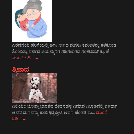
ಎರಡನೆಯ ಹೆರಿಗೆಯಲ್ಲಿ ಅಸು ನೀಗಿದ ಮಗಳು ಕಮಲಳನ್ನು ಕಳಕೊಂಡ
ತೊಂಬತ್ತು ವರ್ಷದ ಜಯಮ್ಮನಿಗೆ ಸಹಿಸಲಾಗದ ಸಂಕಟವಾಗಿತ್ತು. ಹೆ…
ಮುಂದೆ ಓದಿ…
→
ತ್ರಿಪಾದ
ವಿಲಿಯಂ ಜೋನ್ಸ್ ಭಾರತದ ದೇವನಹಳ್ಳಿ ವಿಮಾನ ನಿಲ್ದಾಣದಲ್ಲಿ ಇಳಿದಾಗ,
ಅವನ ಮನವನ್ನು ಕಾಡುತ್ತಿದ್ದ ಪ್ರೀತಿ ಅವನ ಹೆಂಡತಿ ಮ…
ಮುಂದೆ
ಓದಿ…
→