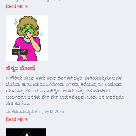
Read More
ಸಣ್ಣ ಕಥೆ
ಚಿನ್ನದ ಬೊಂಬೆ
೧ ಗೌರಿಯ ಹಬ್ಬವು ಕಳೆದು ಕೆಲವು ದಿನಗಳಾಗಿದ್ದುವು. ಭಾಗೀರಥಮ್ಮನೂ ಅವಳ
ಜೊತೆಯ ಹುಡುಗಿಯರೂ ಒಂದೊಂದು ದಿನವನ್ನು ಕಳೆಯುವುದೂ ಒಂದೊಂದು
ಯುಗವನ್ನು ಕಳೆದಂತೆ ಕಷ್ಟವಾಗಿದ್ದಿತು. ಅವರು ಎಷ್ಟು ಕುತೂಹಲದಿಂದ
ಬಯಸಿದರೂ ದಿನಗಳು ಬೇಗ ಬೇಗ ಉರುಳಲೊಲ್ಲವು. ಒಂದು ದಿನ ಅವರೆಲ್ಲರೂ
ಸೇರಿ ಕವಡೆಯ...
ವೆಂಕಟರಾಮಯ್ಯ ಸಿ ಕೆ
July 12, 2026
Read More