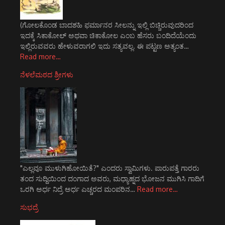
(ಗೋಲಕೊಂಡ ಬಾದಶಹಿ ಫರ್ಮಾನರ ಸೀಲನ್ನು ಇಲ್ಲಿ ಬಿಚ್ಚಿರುವುದರಿಂದ
ಇದಕ್ಕೆ ಸಿಕಾಕೋಲ್ ಅಥವಾ ಚಿಕಾಕೋಲ ಎಂಬ ಹೆಸರು ಬಂದಿದೆಯೆಂದು
ಇಲ್ಲಿರುವವರು ಹೇಳುವರಾಗಲಿ ಇದು ಸತ್ಯವಲ್ಲ. ಈ ಪಟ್ಟಣ ಅತ್ಯಂತ…
Read more…
ನೆಳಲೆಮಠದ ಶ್ರೀಗಳು
"ಎಲ್ಲವೂ ಮುಳುಗಿಹೋಯಿತೆ?" ಎಂದರು ಸ್ವಾಮಿಗಳು. ಪಾರುಪತ್ತೆ ಗಾರರು
ತಂದ ಸುದ್ದಿಯಿಂದ ದಂಗಾದ ಅವರು, ಮಧ್ಯಾಹ್ನದ ಭೋಜನ ಮುಗಿಸಿ ಗಾದಿಗೆ
ಒರಗಿ ಅರ್ಧ ನಿದ್ರೆ ಅರ್ಧ ಎಚ್ಚರದ ಮಂಪರಿನ…
Read more…
ಸುಭದ್ರೆ