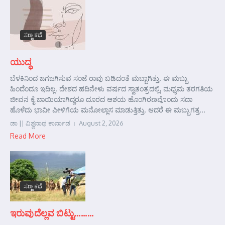
ಸಣ್ಣ ಕಥೆ
ಯುದ್ಧ
ಬೆಳಕಿನಿಂದ ಜಗಜಗಿಸುವ ಸಂಜೆ ರಾವು ಬಡಿದಂತೆ ಮಬ್ಬಾಗಿತ್ತು. ಈ ಮಬ್ಬು
ಹಿಂದೆಂದೂ ಇದಿಲ್ಲ. ದೇಶದ ಹದಿನೇಳು ವರ್ಷದ ಸ್ವಾತಂತ್ರದಲ್ಲಿ, ಮಧ್ಯಮ ತರಗತಿಯ
ಜೀವನ ಕೈ ಬಾಯಿಯಾಗಿದ್ದರೂ ದೂರದ ಆಶಯ ಹೊಂಗಿರಣವೊಂದು ಸದಾ
ಹೊಳೆದು ಭಾವೀ ಪೀಳಿಗೆಯ ಮನೋಲ್ಲಾಸ ಮಾಡುತ್ತಿತ್ತು. ಆದರೆ ಈ ಮಬ್ಬುಗತ್ತ...
ಡಾ || ವಿಶ್ವನಾಥ ಕಾರ್ನಾಡ
August 2, 2026
Read More
ಸಣ್ಣ ಕಥೆ
ಇರುವುದೆಲ್ಲವ ಬಿಟ್ಟು………