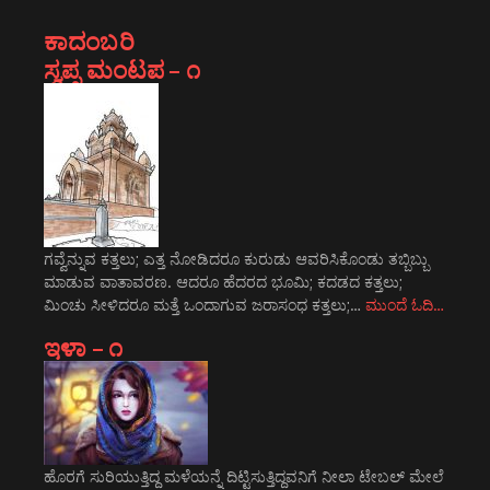
ಕಾದಂಬರಿ
ಸ್ವಪ್ನ ಮಂಟಪ – ೧
ಗವ್ವೆನ್ನುವ ಕತ್ತಲು; ಎತ್ತ ನೋಡಿದರೂ ಕುರುಡು ಆವರಿಸಿಕೊಂಡು ತಬ್ಬಿಬ್ಬು
ಮಾಡುವ ವಾತಾವರಣ. ಆದರೂ ಹೆದರದ ಭೂಮಿ; ಕದಡದ ಕತ್ತಲು;
ಮಿಂಚು ಸೀಳಿದರೂ ಮತ್ತೆ ಒಂದಾಗುವ ಜರಾಸಂಧ ಕತ್ತಲು;…
ಮುಂದೆ ಓದಿ…
ಇಳಾ – ೧
ಹೊರಗೆ ಸುರಿಯುತ್ತಿದ್ದ ಮಳೆಯನ್ನೆ ದಿಟ್ಟಿಸುತ್ತಿದ್ದವನಿಗೆ ನೀಲಾ ಟೇಬಲ್ ಮೇಲೆ