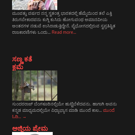
ಮೂವತ್ತು ವರ್ಷದ ನನ್ನ ಸ್ವತಂತ್ರ ಭಾರತದಲ್ಲಿ ಹೆಮ್ಮೆಯಿಂದ ತಲೆ ಎತ್ತಿ
ತಿರುಗಬೇಕಾದವನು ಕುಗ್ಗಿ ಕುಸಿದು ಹೋಗುವಂಥ ಅಮಾನವೀಯ
ಅಂತರಗಳ ನಡುವೆ ಉಸಿರಾಡುತ್ತಿದ್ದೇನೆ. ವೈಭೋಗದಲ್ಲಿರುವ ಸ್ವಪ್ರತಿಷ್ಟಿತ
ರಾಜಕಾರಣಿಗಳು ಒಂದು…
Read more…
ಸಣ್ಣ ಕತೆ
ಕ್ಷಮೆ
ಸುಂದರರಾಜ್ ಬೆಂಗಳೂರಿನಲ್ಲಿಯೇ ಹುಟ್ಟಿಬೆಳೆದವನು. ಹಾಗಾಗಿ ಅವನು
ಕನ್ನಡ ಮಾಧ್ಯಮದಲ್ಲಿಯೇ ವಿಧ್ಯಾಭ್ಯಾಸ ಮಾಡಿ ಮುಂದೆ ಕಾಲ…
ಮುಂದೆ
ಓದಿ…
→
ಅಜ್ಜಿಯ ಪ್ರೇಮ