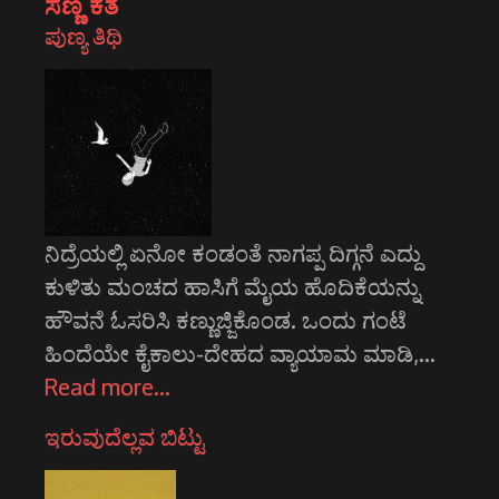
ಸಣ್ಣ ಕತೆ
ಪುಣ್ಯ ತಿಥಿ
ನಿದ್ರೆಯಲ್ಲಿ ಏನೋ ಕಂಡಂತೆ ನಾಗಪ್ಪ ದಿಗ್ಗನೆ ಎದ್ದು
ಕುಳಿತು ಮಂಚದ ಹಾಸಿಗೆ ಮೈಯ ಹೊದಿಕೆಯನ್ನು
ಹೌವನೆ ಓಸರಿಸಿ ಕಣ್ಣುಜ್ಜಿಕೊಂಡ. ಒಂದು ಗಂಟೆ
ಹಿಂದೆಯೇ ಕೈಕಾಲು-ದೇಹದ ವ್ಯಾಯಾಮ ಮಾಡಿ,…
Read more…
ಇರುವುದೆಲ್ಲವ ಬಿಟ್ಟು