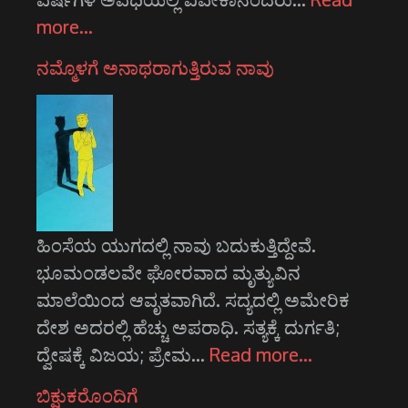
more…
ನಮ್ಮೊಳಗೆ ಅನಾಥರಾಗುತ್ತಿರುವ ನಾವು
ಹಿಂಸೆಯ ಯುಗದಲ್ಲಿ ನಾವು ಬದುಕುತ್ತಿದ್ದೇವೆ.
ಭೂಮಂಡಲವೇ ಘೋರವಾದ ಮೃತ್ಯುವಿನ
ಮಾಲೆಯಿಂದ ಆವೃತವಾಗಿದೆ. ಸದ್ಯದಲ್ಲಿ ಅಮೇರಿಕ
ದೇಶ ಅದರಲ್ಲಿ ಹೆಚ್ಚು ಅಪರಾಧಿ. ಸತ್ಯಕ್ಕೆ ದುರ್ಗತಿ;
ದ್ವೇಷಕ್ಕೆ ವಿಜಯ; ಪ್ರೇಮ…
Read more…
ಬಿಕ್ಷುಕರೊಂದಿಗೆ