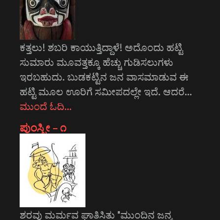
ಕತ್ತಲು! ಶಬರಿ ಕಾಯುತ್ತಿದ್ದಾಳೆ! ಅದೊಂದು ಹಟ್ಟಿ
ಸುಮಾರು ಮೂವತ್ತಕ್ಕೂ ಹೆಚ್ಚು ಗುಡಿಸಲುಗಳು
ಇರಬಹುದು. ಬುಡಕಟ್ಟಿನ ಜನ ವಾಸಮಾಡುವ ಈ
ಹಟ್ಟಿ ಮೂಲ ಊರಿಗೆ ಸಮೀಪದಲ್ಲೇ ಇದೆ. ಆದರೆ…
ಮುಂದೆ ಓದಿ…
ಪುಂಸ್ತ್ರೀ – ೧
ಶರವು ಮರ್ಮವ ಘಾತಿಸಿತು "ಮುಂದಿನ ಜನ್ಮ