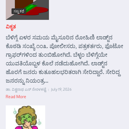
ಸಣ್ಣ ಕಥೆ
ವಿಕೃತ
ಬೆಳಿಗ್ಗೆ ಏಳರ ಸಮಯ ಮೈಸೂರಿನ ರೋಹಿಣಿ ಲಾಡ್ಜ್‌ನ
ಕೊಠಡಿ ಸಂಖ್ಯೆ ೧೦೩. ಪೋಲೀಸರು, ಪತ್ರಕರ್ತರು, ಫೊಟೋ
ಗ್ರಾಫರ್‌ಗಳಿಂದ ತುಂಬಿಹೋಗಿದೆ. ಬೆಳ್ಳಂ ಬೆಳಿಗ್ಗೆಯೇ
ಯುವತಿಯೊಬ್ಬಳ ಕೊಲೆ ನಡೆದುಹೋಗಿದೆ. ಲಾಡ್ಜ್‌ನ
ಹೊರಗೆ ಜನರು ಕುತೂಹಲಭರಿತರಾಗಿ ಸೇರಿದ್ದಾರೆ. ಸೇರಿದ್ದ
ಜನರನ್ನು ನಿಯಂತ್ರ...
ಡಾ. ವಿಶ್ವನಾಥ ಎನ್ ನೇರಳಕಟ್ಟೆ
July 19, 2026
Read More