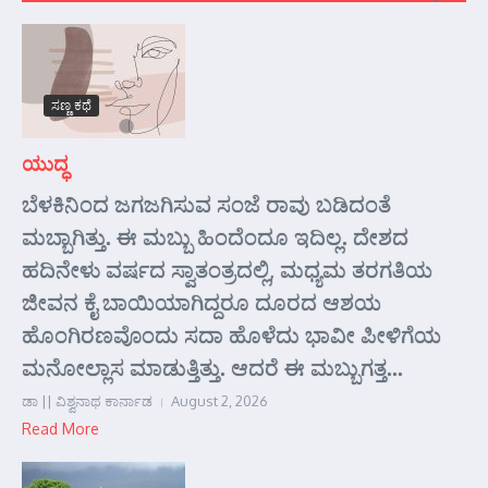
ಸಣ್ಣ ಕಥೆ
ಯುದ್ಧ
ಬೆಳಕಿನಿಂದ ಜಗಜಗಿಸುವ ಸಂಜೆ ರಾವು ಬಡಿದಂತೆ
ಮಬ್ಬಾಗಿತ್ತು. ಈ ಮಬ್ಬು ಹಿಂದೆಂದೂ ಇದಿಲ್ಲ. ದೇಶದ
ಹದಿನೇಳು ವರ್ಷದ ಸ್ವಾತಂತ್ರದಲ್ಲಿ, ಮಧ್ಯಮ ತರಗತಿಯ
ಜೀವನ ಕೈ ಬಾಯಿಯಾಗಿದ್ದರೂ ದೂರದ ಆಶಯ
ಹೊಂಗಿರಣವೊಂದು ಸದಾ ಹೊಳೆದು ಭಾವೀ ಪೀಳಿಗೆಯ
ಮನೋಲ್ಲಾಸ ಮಾಡುತ್ತಿತ್ತು. ಆದರೆ ಈ ಮಬ್ಬುಗತ್ತ...
ಡಾ || ವಿಶ್ವನಾಥ ಕಾರ್ನಾಡ
August 2, 2026
Read More