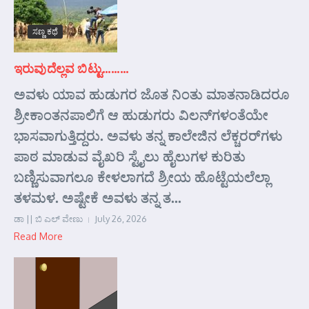
ಸಣ್ಣ ಕಥೆ
ಇರುವುದೆಲ್ಲವ ಬಿಟ್ಟು………
ಅವಳು ಯಾವ ಹುಡುಗರ ಜೊತ ನಿಂತು ಮಾತನಾಡಿದರೂ
ಶ್ರೀಕಾಂತನಪಾಲಿಗೆ ಆ ಹುಡುಗರು ವಿಲನ್‌ಗಳಂತೆಯೇ
ಭಾಸವಾಗುತ್ತಿದ್ದರು. ಅವಳು ತನ್ನ ಕಾಲೇಜಿನ ಲೆಕ್ಚರರ್‌ಗಳು
ಪಾಠ ಮಾಡುವ ವೈಖರಿ ಸ್ಟೈಲು ಹೈಲುಗಳ ಕುರಿತು
ಬಣ್ಣಿಸುವಾಗಲೂ ಕೇಳಲಾಗದೆ ಶ್ರೀಯ ಹೊಟ್ಟೆಯಲೆಲ್ಲಾ
ತಳಮಳ. ಅಷ್ಟೇಕೆ ಅವಳು ತನ್ನ ತ...
ಡಾ || ಬಿ ಎಲ್ ವೇಣು
July 26, 2026
Read More