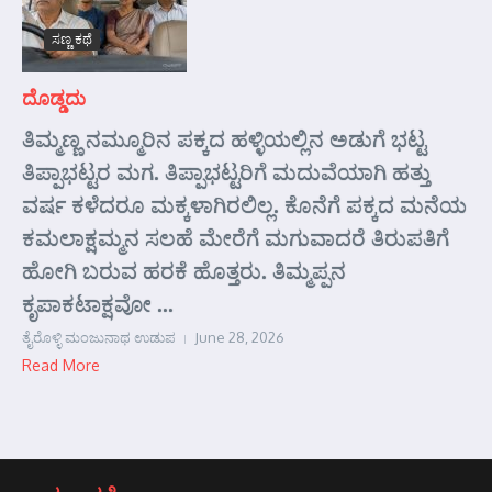
ಸಣ್ಣ ಕಥೆ
ದೊಡ್ಡದು
ತಿಮ್ಮಣ್ಣ ನಮ್ಮೂರಿನ ಪಕ್ಕದ ಹಳ್ಳಿಯಲ್ಲಿನ ಅಡುಗೆ ಭಟ್ಟ
ತಿಪ್ಪಾಭಟ್ಟರ ಮಗ. ತಿಪ್ಪಾಭಟ್ಟರಿಗೆ ಮದುವೆಯಾಗಿ ಹತ್ತು
ವರ್ಷ ಕಳೆದರೂ ಮಕ್ಕಳಾಗಿರಲಿಲ್ಲ. ಕೊನೆಗೆ ಪಕ್ಕದ ಮನೆಯ
ಕಮಲಾಕ್ಷಮ್ಮನ ಸಲಹೆ ಮೇರೆಗೆ ಮಗುವಾದರೆ ತಿರುಪತಿಗೆ
ಹೋಗಿ ಬರುವ ಹರಕೆ ಹೊತ್ತರು. ತಿಮ್ಮಪ್ಪನ
ಕೃಪಾಕಟಾಕ್ಷವೋ ...
ತೈರೊಳ್ಳಿ ಮಂಜುನಾಥ ಉಡುಪ
June 28, 2026
Read More