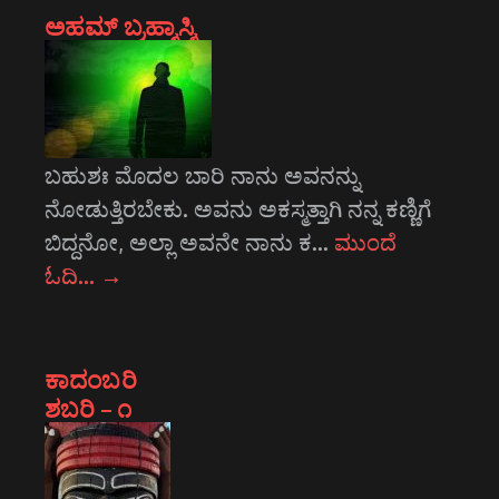
ಅಹಮ್ ಬ್ರಹ್ಮಾಸ್ಮಿ
ಬಹುಶಃ ಮೊದಲ ಬಾರಿ ನಾನು ಅವನನ್ನು
ನೋಡುತ್ತಿರಬೇಕು. ಅವನು ಅಕಸ್ಮತ್ತಾಗಿ ನನ್ನ ಕಣ್ಣಿಗೆ
ಬಿದ್ದನೋ, ಅಲ್ಲಾ ಅವನೇ ನಾನು ಕ…
ಮುಂದೆ
ಓದಿ…
→
ಕಾದಂಬರಿ
ಶಬರಿ – ೧