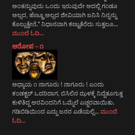
ಅಂತನ್ನುವುದು ಒಂದು ಇರುವುದೇ ಆದಲ್ಲಿ ಗಂಡೂ
ಅಲ್ಲದ, ಹೆಣ್ಣೂ ಅಲ್ಲದ ಜೀವಿಯಾಗಿ ಜನಿಸಿ ನಿನ್ನನ್ನು
ಕೊಲ್ಲುತ್ತೇನೆ." ನಿಧಾನವಾಗಿ ಕಣ್ಣುತೆರೆದು ಸುತ್ತಲೂ…
ಮುಂದೆ ಓದಿ…
ಆರೋಪ – ೧
ಅಧ್ಯಾಯ ೧ ನಾಗೂರು ! ನಾಗೂರು ! ಎಂದು
ಕಂಡಕ್ಟರ್ ಒದರಿದಾಗ, ಬಿಸಿಲಿನ ಝಳಕ್ಕೆ ನಿದ್ದೆತೂಗುತ್ತ
ಕುಳಿತಿದ್ದ ಅರವಿಂದನಿಗೆ ಒಮ್ಮೆಲೆ ಎಚ್ಚರವಾಯಿತು.
ಗಡಿಬಿಡಿಯಿಂದ ಎದ್ದು ಜನರ ಎಡೆಯಲ್ಲಿ…
ಮುಂದೆ
ಓದಿ…