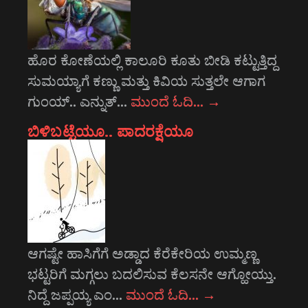
ಹೊರ ಕೋಣೆಯಲ್ಲಿ ಕಾಲೂರಿ ಕೂತು ಬೀಡಿ ಕಟ್ಟುತ್ತಿದ್ದ
ಸುಮಯ್ಯಾಗೆ ಕಣ್ಣು ಮತ್ತು ಕಿವಿಯ ಸುತ್ತಲೇ ಆಗಾಗ
ಗುಂಯ್.. ಎನ್ನುತ್…
ಮುಂದೆ ಓದಿ…
→
ಬಿಳಿಬಟ್ಟೆಯೂ.. ಪಾದರಕ್ಷೆಯೂ
ಆಗಷ್ಟೇ ಹಾಸಿಗೆಗೆ ಅಡ್ಡಾದ ಕೆರೆಕೇರಿಯ ಉಮ್ಮಣ್ಣ
ಭಟ್ಟರಿಗೆ ಮಗ್ಗಲು ಬದಲಿಸುವ ಕೆಲಸನೇ ಆಗ್ಹೋಯ್ತು.
ನಿದ್ದೆ ಜಪ್ಪಯ್ಯ ಎಂ…
ಮುಂದೆ ಓದಿ…
→