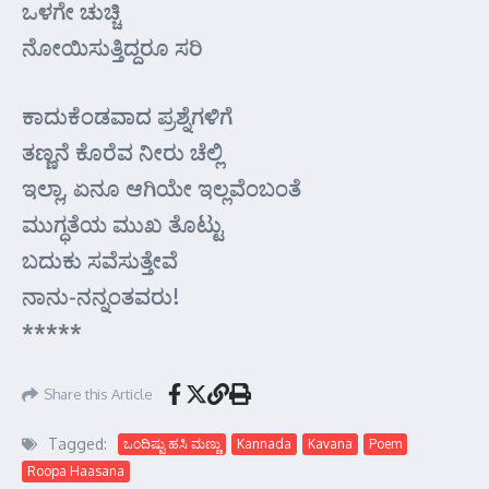
ಒಳಗೇ ಚುಚ್ಚಿ
ನೋಯಿಸುತ್ತಿದ್ದರೂ ಸರಿ
ಕಾದುಕೆಂಡವಾದ ಪ್ರಶ್ನೆಗಳಿಗೆ
ತಣ್ಣನೆ ಕೊರೆವ ನೀರು ಚೆಲ್ಲಿ
ಇಲ್ಲಾ, ಏನೂ ಆಗಿಯೇ ಇಲ್ಲವೆಂಬಂತೆ
ಮುಗ್ಧತೆಯ ಮುಖ ತೊಟ್ಟು
ಬದುಕು ಸವೆಸುತ್ತೇವೆ
ನಾನು-ನನ್ನಂತವರು!
*****
Share this Article
Tagged:
ಒಂದಿಷ್ಟು ಹಸಿ ಮಣ್ಣು
Kannada
Kavana
Poem
Roopa Haasana