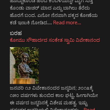
ಹೊದ್ದುಕೊಂಡ ಹರಿದ ಕಂಬಳಿಯನ್ನೇ ಮೈಗೆ ಸುತ್ತಿ
ಕೊಂಡು ವಾಚರ್ ಮಾದ ಎದ್ದು ಬಾಗಿಲು ತೆರೆದು
ಹೊರಗೆ ಬಂದ. ಏನೋ ನೆನಪಾಗಿ ಪಕ್ಕದ ಕೋಣೆಯ
ಕಡೆ ಇಣುಕಿ ನೋಡಿದ.…
Read more…
ಬರಹ
ಕೋಮು ಸೌಹಾರ್ದದ ಸಂಕೇತ ಸ್ವಾಮಿ ವಿವೇಕಾನಂದ
ಜನವರಿ ೧೨ ವಿವೇಕಾನಂದರ ಜನ್ಮದಿನ; ೨೦೧೩ಕ್ಕೆ
೧೫೦ ವರ್ಷಗಳು ತುಂಬಿದ ಕಾಲ ಘಟ್ಟ. ಹೀಗಾಗಿಯೇ
ಈ ವರ್ಷದ ಜನ್ಮದಿನಕ್ಕೆ ವಿಶೇಷ ಮಹತ್ವ. ಇಷ್ಟು
ವರ್ಷಗಳ ಅವಧಿಯಲ್ಲಿ ವಿವೇಕಾನಂದರು…
Read