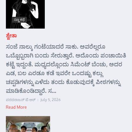
ಸಣ್ಣ ಕಥೆ
ಶ್ವೇತಾ
ಸಂಜೆ ನಾಲ್ಕು ಗಂಟೆಯಾದರೆ ಸಾಕು. ಅವರೆಲ್ಲರೂ
ಒಬ್ಬೊಬ್ಬರಾಗಿ ಬಂದು ಸೇರುತ್ತಾರೆ. ಅದೊಂದು ಪಂಚಾಯಿತಿ
ಕಟ್ಟೆ ಇದ್ದಂತೆ. ಮಧ್ಯದಲ್ಲೊಂದು ಸಿಮೆಂಟ್ ಬೆಂಚು, ಅದರ
ಎಡ, ಬಲ ಎರಡೂ ಕಡೆ ಇವರೇ ಒಂದಷ್ಟು ಕಲ್ಲು
ಚಪ್ಪಡಿಗಳನ್ನು ಎಳೆದು ತಂದು ಕೊಡುವುದಕ್ಕೆ ಪೀಠಗಳನ್ನು
ಮಾಡಿಕೊಂಡಿದ್ದಾರೆ. ಸ...
ವರದರಾಜನ್ ಟಿ ಆರ್
July 5, 2026
Read More