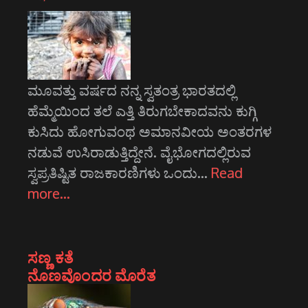
ಮೂವತ್ತು ವರ್ಷದ ನನ್ನ ಸ್ವತಂತ್ರ ಭಾರತದಲ್ಲಿ
ಹೆಮ್ಮೆಯಿಂದ ತಲೆ ಎತ್ತಿ ತಿರುಗಬೇಕಾದವನು ಕುಗ್ಗಿ
ಕುಸಿದು ಹೋಗುವಂಥ ಅಮಾನವೀಯ ಅಂತರಗಳ
ನಡುವೆ ಉಸಿರಾಡುತ್ತಿದ್ದೇನೆ. ವೈಭೋಗದಲ್ಲಿರುವ
ಸ್ವಪ್ರತಿಷ್ಟಿತ ರಾಜಕಾರಣಿಗಳು ಒಂದು…
Read
more…
ಸಣ್ಣ ಕತೆ
ನೊಣವೊಂದರ ಮೊರೆತ