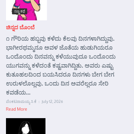
ಸಣ್ಣ ಕಥೆ
ಚಿನ್ನದ ಬೊಂಬೆ
೧ ಗೌರಿಯ ಹಬ್ಬವು ಕಳೆದು ಕೆಲವು ದಿನಗಳಾಗಿದ್ದುವು.
ಭಾಗೀರಥಮ್ಮನೂ ಅವಳ ಜೊತೆಯ ಹುಡುಗಿಯರೂ
ಒಂದೊಂದು ದಿನವನ್ನು ಕಳೆಯುವುದೂ ಒಂದೊಂದು
ಯುಗವನ್ನು ಕಳೆದಂತೆ ಕಷ್ಟವಾಗಿದ್ದಿತು. ಅವರು ಎಷ್ಟು
ಕುತೂಹಲದಿಂದ ಬಯಸಿದರೂ ದಿನಗಳು ಬೇಗ ಬೇಗ
ಉರುಳಲೊಲ್ಲವು. ಒಂದು ದಿನ ಅವರೆಲ್ಲರೂ ಸೇರಿ
ಕವಡೆಯ...
ವೆಂಕಟರಾಮಯ್ಯ ಸಿ ಕೆ
July 12, 2026
Read More