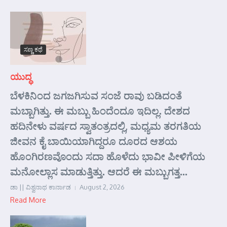
ಸಣ್ಣ ಕಥೆ
ಯುದ್ಧ
ಬೆಳಕಿನಿಂದ ಜಗಜಗಿಸುವ ಸಂಜೆ ರಾವು ಬಡಿದಂತೆ
ಮಬ್ಬಾಗಿತ್ತು. ಈ ಮಬ್ಬು ಹಿಂದೆಂದೂ ಇದಿಲ್ಲ. ದೇಶದ
ಹದಿನೇಳು ವರ್ಷದ ಸ್ವಾತಂತ್ರದಲ್ಲಿ, ಮಧ್ಯಮ ತರಗತಿಯ
ಜೀವನ ಕೈ ಬಾಯಿಯಾಗಿದ್ದರೂ ದೂರದ ಆಶಯ
ಹೊಂಗಿರಣವೊಂದು ಸದಾ ಹೊಳೆದು ಭಾವೀ ಪೀಳಿಗೆಯ
ಮನೋಲ್ಲಾಸ ಮಾಡುತ್ತಿತ್ತು. ಆದರೆ ಈ ಮಬ್ಬುಗತ್ತ...
ಡಾ || ವಿಶ್ವನಾಥ ಕಾರ್ನಾಡ
August 2, 2026
Read More