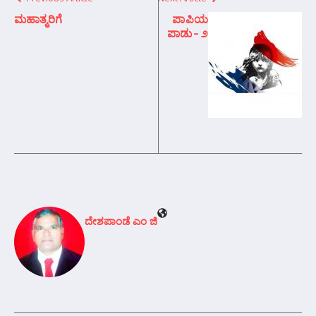
ಮಹಾತ್ಮರಿಗೆ
ಪಾಪಿಯ
ಪಾಡು – ೨
ದೇಶಪಾಂಡೆ ಎಂ ಜಿ