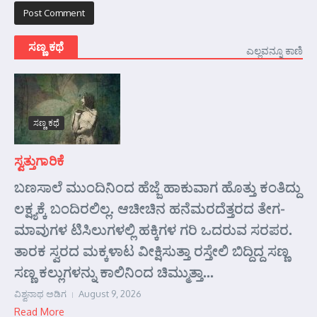
ಸಣ್ಣ ಕಥೆ
ಎಲ್ಲವನ್ನೂ ಕಾಣಿ
ಸಣ್ಣ ಕಥೆ
ಸ್ವತ್ತುಗಾರಿಕೆ
ಬಣಸಾಲೆ ಮುಂದಿನಿಂದ ಹೆಜ್ಜೆ ಹಾಕುವಾಗ ಹೊತ್ತು ಕಂತಿದ್ದು
ಲಕ್ಷ್ಯಕ್ಕೆ ಬಂದಿರಲಿಲ್ಲ. ಆಚೀಚಿನ ಹನೆಮರದೆತ್ತರದ ತೇಗ-
ಮಾವುಗಳ ಟಿಸಿಲುಗಳಲ್ಲಿ ಹಕ್ಕಿಗಳ ಗರಿ ಒದರುವ ಸರಪರ.
ತಾರಕ ಸ್ವರದ ಮಕ್ಕಳಾಟ ವೀಕ್ಷಿಸುತ್ತಾ ರಸ್ತೇಲಿ ಬಿದ್ದಿದ್ದ ಸಣ್ಣ
ಸಣ್ಣ ಕಲ್ಲುಗಳನ್ನು ಕಾಲಿನಿಂದ ಚಿಮ್ಮುತ್ತಾ...
ವಿಶ್ವನಾಥ ಅಡಿಗ
August 9, 2026
Read More