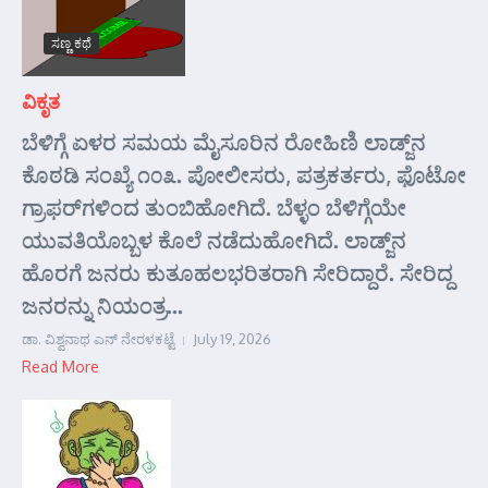
ಸಣ್ಣ ಕಥೆ
ವಿಕೃತ
ಬೆಳಿಗ್ಗೆ ಏಳರ ಸಮಯ ಮೈಸೂರಿನ ರೋಹಿಣಿ ಲಾಡ್ಜ್‌ನ
ಕೊಠಡಿ ಸಂಖ್ಯೆ ೧೦೩. ಪೋಲೀಸರು, ಪತ್ರಕರ್ತರು, ಫೊಟೋ
ಗ್ರಾಫರ್‌ಗಳಿಂದ ತುಂಬಿಹೋಗಿದೆ. ಬೆಳ್ಳಂ ಬೆಳಿಗ್ಗೆಯೇ
ಯುವತಿಯೊಬ್ಬಳ ಕೊಲೆ ನಡೆದುಹೋಗಿದೆ. ಲಾಡ್ಜ್‌ನ
ಹೊರಗೆ ಜನರು ಕುತೂಹಲಭರಿತರಾಗಿ ಸೇರಿದ್ದಾರೆ. ಸೇರಿದ್ದ
ಜನರನ್ನು ನಿಯಂತ್ರ...
ಡಾ. ವಿಶ್ವನಾಥ ಎನ್ ನೇರಳಕಟ್ಟೆ
July 19, 2026
Read More