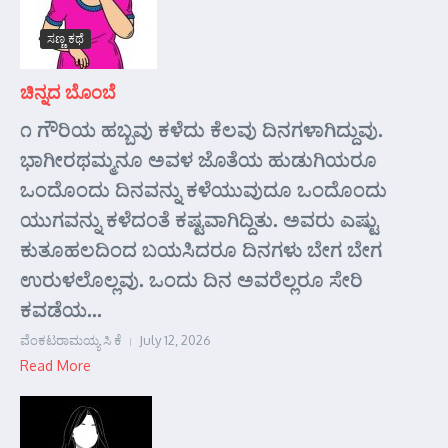
ಸಣ್ಣ ಕಥೆ
ಚಿನ್ನದ ಬೊಂಬೆ
೧ ಗೌರಿಯ ಹಬ್ಬವು ಕಳೆದು ಕೆಲವು ದಿನಗಳಾಗಿದ್ದುವು.
ಭಾಗೀರಥಮ್ಮನೂ ಅವಳ ಜೊತೆಯ ಹುಡುಗಿಯರೂ
ಒಂದೊಂದು ದಿನವನ್ನು ಕಳೆಯುವುದೂ ಒಂದೊಂದು
ಯುಗವನ್ನು ಕಳೆದಂತೆ ಕಷ್ಟವಾಗಿದ್ದಿತು. ಅವರು ಎಷ್ಟು
ಕುತೂಹಲದಿಂದ ಬಯಸಿದರೂ ದಿನಗಳು ಬೇಗ ಬೇಗ
ಉರುಳಲೊಲ್ಲವು. ಒಂದು ದಿನ ಅವರೆಲ್ಲರೂ ಸೇರಿ
ಕವಡೆಯ...
ವೆಂಕಟರಾಮಯ್ಯ ಸಿ ಕೆ
July 12, 2026
Read More