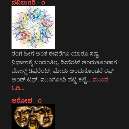
ನವಿಲುಗರಿ – ೧
ರಂಗ ಹೀಗ ಅಂತ ಈವರೆಗೂ ಯಾರೂ ಸಷ್ಟ
ನಿರ್ಧಾರಕ್ಕೆ ಬಂದಂತಿಲ್ಲ. ಡೀಸೆಂಟ್ ಅಂದುಕೂಂಡಾಗ
ಮೋಸ್ಟ್‌ ಡಿಫರೆಂಟ್‌, ಮೇದು ಅಂದುಕೊಂಡರೆ ರಫ್
ಅಂಡ್ ಟಫ್, ಮುಂಗೋಪಿ ಪಟ್ಟ ಕಟ್ಟಿ…
ಮುಂದೆ
ಓದಿ…
ಆರೋಪ – ೧