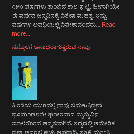
೧೫೦ ವರ್ಷಗಳು ತುಂಬಿದ ಕಾಲ ಘಟ್ಟ. ಹೀಗಾಗಿಯೇ
ಈ ವರ್ಷದ ಜನ್ಮದಿನಕ್ಕೆ ವಿಶೇಷ ಮಹತ್ವ. ಇಷ್ಟು
ವರ್ಷಗಳ ಅವಧಿಯಲ್ಲಿ ವಿವೇಕಾನಂದರು…
Read
more…
ನಮ್ಮೊಳಗೆ ಅನಾಥರಾಗುತ್ತಿರುವ ನಾವು
ಹಿಂಸೆಯ ಯುಗದಲ್ಲಿ ನಾವು ಬದುಕುತ್ತಿದ್ದೇವೆ.
ಭೂಮಂಡಲವೇ ಘೋರವಾದ ಮೃತ್ಯುವಿನ
ಮಾಲೆಯಿಂದ ಆವೃತವಾಗಿದೆ. ಸದ್ಯದಲ್ಲಿ ಅಮೇರಿಕ
ದೇಶ ಅದರಲ್ಲಿ ಹೆಚ್ಚು ಅಪರಾಧಿ. ಸತ್ಯಕ್ಕೆ ದುರ್ಗತಿ;