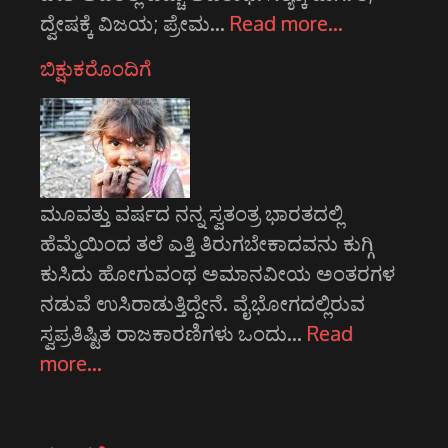
ದ್ವೇಷಕ್ಕೆ ವಿಜಯ; ಪ್ರೇಮ…
Read more…
ಬಿಕ್ಷುಕರೊಂದಿಗೆ
ಮೂವತ್ತು ವರ್ಷದ ನನ್ನ ಸ್ವತಂತ್ರ ಭಾರತದಲ್ಲಿ
ಹೆಮ್ಮೆಯಿಂದ ತಲೆ ಎತ್ತಿ ತಿರುಗಬೇಕಾದವನು ಕುಗ್ಗಿ
ಕುಸಿದು ಹೋಗುವಂಥ ಅಮಾನವೀಯ ಅಂತರಗಳ
ನಡುವೆ ಉಸಿರಾಡುತ್ತಿದ್ದೇನೆ. ವೈಭೋಗದಲ್ಲಿರುವ
ಸ್ವಪ್ರತಿಷ್ಟಿತ ರಾಜಕಾರಣಿಗಳು ಒಂದು…
Read
more…