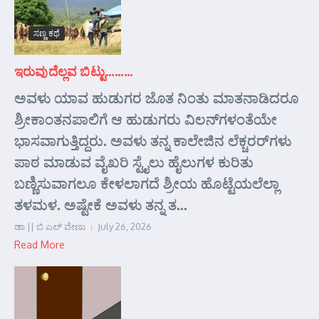
ಸಣ್ಣ ಕಥೆ
ಇರುವುದೆಲ್ಲವ ಬಿಟ್ಟು………
ಅವಳು ಯಾವ ಹುಡುಗರ ಜೊತ ನಿಂತು ಮಾತನಾಡಿದರೂ
ಶ್ರೀಕಾಂತನಪಾಲಿಗೆ ಆ ಹುಡುಗರು ವಿಲನ್‌ಗಳಂತೆಯೇ
ಭಾಸವಾಗುತ್ತಿದ್ದರು. ಅವಳು ತನ್ನ ಕಾಲೇಜಿನ ಲೆಕ್ಚರರ್‌ಗಳು
ಪಾಠ ಮಾಡುವ ವೈಖರಿ ಸ್ಟೈಲು ಹೈಲುಗಳ ಕುರಿತು
ಬಣ್ಣಿಸುವಾಗಲೂ ಕೇಳಲಾಗದೆ ಶ್ರೀಯ ಹೊಟ್ಟೆಯಲೆಲ್ಲಾ
ತಳಮಳ. ಅಷ್ಟೇಕೆ ಅವಳು ತನ್ನ ತ...
ಡಾ || ಬಿ ಎಲ್ ವೇಣು
July 26, 2026
Read More