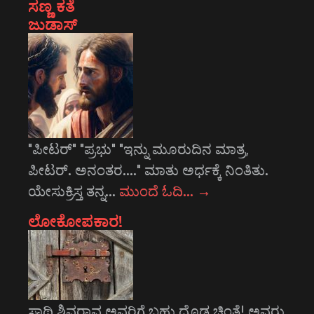
ಸಣ್ಣ ಕತೆ
ಜುಡಾಸ್
"ಪೀಟರ್" "ಪ್ರಭು" "ಇನ್ನು ಮೂರುದಿನ ಮಾತ್ರ,
ಪೀಟರ್. ಅನಂತರ...." ಮಾತು ಅರ್ಧಕ್ಕೆ ನಿಂತಿತು.
ಯೇಸುಕ್ರಿಸ್ತ ತನ್ನ…
ಮುಂದೆ ಓದಿ…
→
ಲೋಕೋಪಕಾರ!
ಸಾಥಿ ಶಿವರಾವ ಅವರಿಗೆ ಬಹು ದೊಡ್ಡ ಚಿಂತೆ! ಅವರು