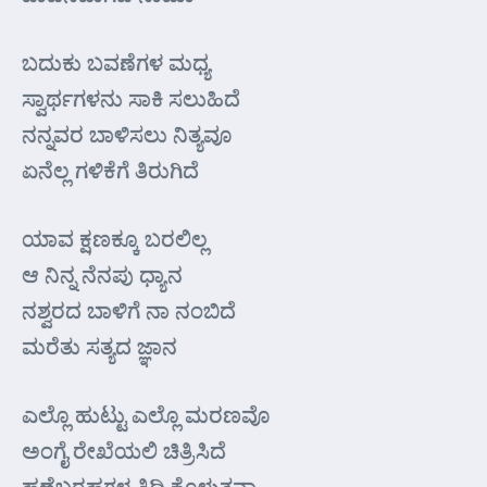
ಬದುಕು ಬವಣೆಗಳ ಮಧ್ಯ
ಸ್ವಾರ್ಥಗಳನು ಸಾಕಿ ಸಲುಹಿದೆ
ನನ್ನವರ ಬಾಳಿಸಲು ನಿತ್ಯವೂ
ಏನೆಲ್ಲ ಗಳಿಕೆಗೆ ತಿರುಗಿದೆ
ಯಾವ ಕ್ಷಣಕ್ಕೂ ಬರಲಿಲ್ಲ
ಆ ನಿನ್ನ ನೆನಪು ಧ್ಯಾನ
ನಶ್ವರದ ಬಾಳಿಗೆ ನಾ ನಂಬಿದೆ
ಮರೆತು ಸತ್ಯದ ಜ್ಞಾನ
ಎಲ್ಲೊ ಹುಟ್ಟು ಎಲ್ಲೊ ಮರಣವೊ
ಅಂಗೈ ರೇಖೆಯಲಿ ಚಿತ್ರಿಸಿದೆ
ಹಣೆಬರಹಗಳ ತಿದ್ದಿ ಕೊಳ್ಳುತ್ತನಾ