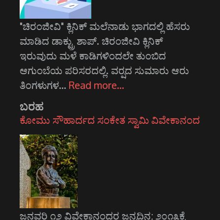
"ಚಿರಂಜೀವಿ" ಕ್ಲಿನಿಕ್ ಮಲೆನಾಡು ಭಾಗದಲ್ಲಿ ಹೆಸರು
ಮಾಡಿದ ಡಾಕ್ಟ್ರು ಶಾಪ್. ಚಿರಂಜೀವಿ ಕ್ಲಿನಿಕ್
ಇರುವುದು ಮಳೆ ಕಾಡಿಗಳಿಂದಲೇ ತುಂಬಿದ
ಆಗುಂಬೆಯ ಪರಿಸರದಲ್ಲಿ. ವರ್‍ಷದ ಸುಮಾರು ಆರು
ತಿಂಗಳುಗಳ…
Read more…
ಬರಹ
ಕೋಮು ಸೌಹಾರ್ದದ ಸಂಕೇತ ಸ್ವಾಮಿ ವಿವೇಕಾನಂದ
ಜನವರಿ ೧೨ ವಿವೇಕಾನಂದರ ಜನ್ಮದಿನ; ೨೦೧೩ಕ್ಕೆ