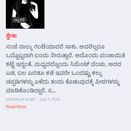
ಸಣ್ಣ ಕಥೆ
ಶ್ವೇತಾ
ಸಂಜೆ ನಾಲ್ಕು ಗಂಟೆಯಾದರೆ ಸಾಕು. ಅವರೆಲ್ಲರೂ
ಒಬ್ಬೊಬ್ಬರಾಗಿ ಬಂದು ಸೇರುತ್ತಾರೆ. ಅದೊಂದು ಪಂಚಾಯಿತಿ
ಕಟ್ಟೆ ಇದ್ದಂತೆ. ಮಧ್ಯದಲ್ಲೊಂದು ಸಿಮೆಂಟ್ ಬೆಂಚು, ಅದರ
ಎಡ, ಬಲ ಎರಡೂ ಕಡೆ ಇವರೇ ಒಂದಷ್ಟು ಕಲ್ಲು
ಚಪ್ಪಡಿಗಳನ್ನು ಎಳೆದು ತಂದು ಕೊಡುವುದಕ್ಕೆ ಪೀಠಗಳನ್ನು
ಮಾಡಿಕೊಂಡಿದ್ದಾರೆ. ಸ...
ವರದರಾಜನ್ ಟಿ ಆರ್
July 5, 2026
Read More