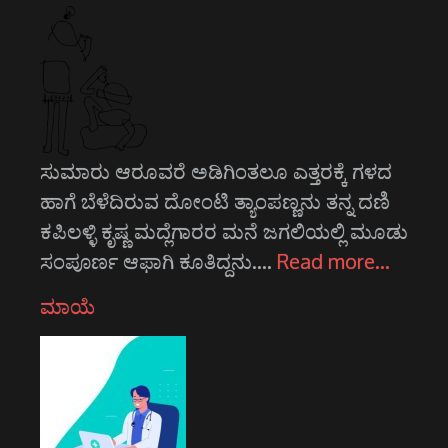
ಸುಮಾರು ಆರೂವರೆ ಅಡಿಗಿಂತಲೂ ಎತ್ತರಕ್ಕೆ ಗಳದ
ಹಾಗೆ ಬೆಳೆದಿರುವ ದೋಂಟಿ ತ್ಯಾಂಪಣ್ಣನು ತನ್ನ ದಣಿ
ಕಪಿಲಳ್ಳಿ ಕೃಷ್ಣ ಮದ್ಲೆಗಾರರ ಮನೆ ಜಗಲಿಯಲ್ಲಿ ಮೂಡು
ಸಂಪೂರ್ಣ ಆಫಾಗಿ ಕೂತಿದ್ದನು.…
Read more…
ಮಾಯೆ