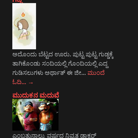
ಅದೊಂದು ಬೆಟ್ಟದ ಊರು. ಪುಟ್ಟ ಪುಟ್ಟ ಗುಡ್ಡಕ್ಕೆ
ತಾಗಿಕೊಂಡು ಸಂದಿಯಲ್ಲಿ ಗೊಂದಿಯಲ್ಲಿ ಎದ್ದ
ಗುಡಿಸಲುಗಳು ಅರ್ಥಾತ್ ಈ ಜೀ…
ಮುಂದೆ
ಓದಿ…
→
ಮುದುಕನ ಮದುವೆ
ಎಂಬತ್ತುನಾಲ್ಕು ವರ್ಷದ ನಿವೃತ್ತ ಡಾಕ್ಟರ್