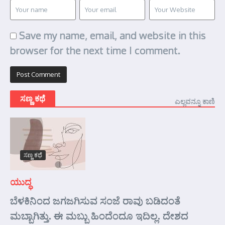
Save my name, email, and website in this
browser for the next time I comment.
ಸಣ್ಣ ಕಥೆ
ಎಲ್ಲವನ್ನೂ ಕಾಣಿ
ಸಣ್ಣ ಕಥೆ
ಯುದ್ಧ
ಬೆಳಕಿನಿಂದ ಜಗಜಗಿಸುವ ಸಂಜೆ ರಾವು ಬಡಿದಂತೆ
ಮಬ್ಬಾಗಿತ್ತು. ಈ ಮಬ್ಬು ಹಿಂದೆಂದೂ ಇದಿಲ್ಲ. ದೇಶದ