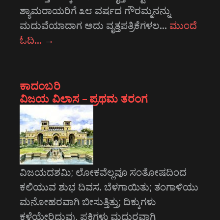
ಶ್ಯಾಮರಾಯರಿಗೆ ೩೮ ವರ್ಷದ ಗೌರಮ್ಮನನ್ನು
ಮದುವೆಯಾದಾಗ ಅದು ವೃತ್ತಪತ್ರಿಕೆಗಳಲ…
ಮುಂದೆ
ಓದಿ…
→
ಕಾದಂಬರಿ
ವಿಜಯ ವಿಲಾಸ – ಪ್ರಥಮ ತರಂಗ
ವಿಜಯದಶಮಿ; ಲೋಕವೆಲ್ಲವೂ ಸಂತೋಷದಿಂದ
ಕಲಿಯುವ ಶುಭ ದಿವಸ. ಬೆಳಗಾಯಿತು; ತಂಗಾಳಿಯು
ಮನೋಹರವಾಗಿ ಬೀಸುತ್ತಿತ್ತು; ದಿಕ್ಕುಗಳು
ಕಳೆಯೇರಿದುವು, ಪಕ್ಷಿಗಳು ಮಧುರವಾಗಿ