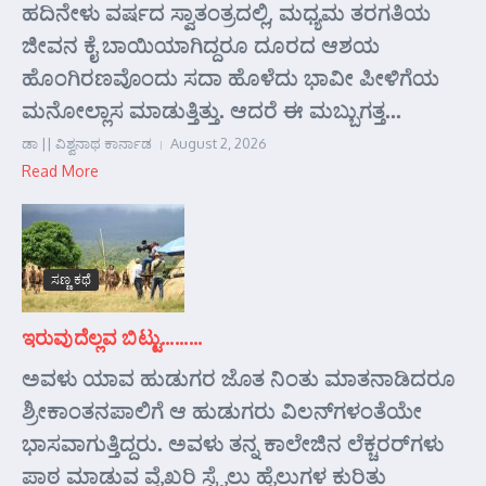
ಹದಿನೇಳು ವರ್ಷದ ಸ್ವಾತಂತ್ರದಲ್ಲಿ, ಮಧ್ಯಮ ತರಗತಿಯ
ಜೀವನ ಕೈ ಬಾಯಿಯಾಗಿದ್ದರೂ ದೂರದ ಆಶಯ
ಹೊಂಗಿರಣವೊಂದು ಸದಾ ಹೊಳೆದು ಭಾವೀ ಪೀಳಿಗೆಯ
ಮನೋಲ್ಲಾಸ ಮಾಡುತ್ತಿತ್ತು. ಆದರೆ ಈ ಮಬ್ಬುಗತ್ತ...
ಡಾ || ವಿಶ್ವನಾಥ ಕಾರ್ನಾಡ
August 2, 2026
Read More
ಸಣ್ಣ ಕಥೆ
ಇರುವುದೆಲ್ಲವ ಬಿಟ್ಟು………
ಅವಳು ಯಾವ ಹುಡುಗರ ಜೊತ ನಿಂತು ಮಾತನಾಡಿದರೂ
ಶ್ರೀಕಾಂತನಪಾಲಿಗೆ ಆ ಹುಡುಗರು ವಿಲನ್‌ಗಳಂತೆಯೇ
ಭಾಸವಾಗುತ್ತಿದ್ದರು. ಅವಳು ತನ್ನ ಕಾಲೇಜಿನ ಲೆಕ್ಚರರ್‌ಗಳು
ಪಾಠ ಮಾಡುವ ವೈಖರಿ ಸ್ಟೈಲು ಹೈಲುಗಳ ಕುರಿತು