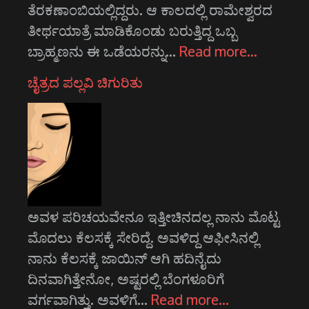
ತೆರಕಣಾಂಬಿಯಲ್ಲಿದ್ದರು. ಆ ಕಾಲದಲ್ಲಿ ರಾಮೇಶ್ವರದ
ತೀರ್ಥಯಾತ್ರೆ ಮಾಡಿಕೊಂಡು ಬರುತ್ತಿದ್ದ ಒಬ್ಬ
ಬ್ರಾಹ್ಮಣನು ಈ ಒಡೆಯರನ್ನು…
Read more…
ಚೈತ್ರದ ಪಲ್ಲವಿ ಚಿಗುರಿತು
ಅವಳ ಪರಿಚಯವೇನೂ ಇತ್ತೀಚಿನದಲ್ಲ ನಾನು ಮೊಟ್ಟ
ಮೊದಲು ಕೆಲಸಕ್ಕೆ ಸೇರಿದ್ದೆ. ಅವಳಿದ್ದ ಆಫೀಸಿನಲ್ಲಿ
ನಾನು ಕೆಲಸಕ್ಕೆ ಜಾಯಿನ್ ಆಗಿ ಹದಿನೈದು
ದಿನವಾಗಿತ್ತೇನೋ, ಅಷ್ಟರಲ್ಲಿ ಬೆಂಗಳೂರಿಗೆ
ವರ್ಗವಾಗಿತ್ತು. ಅವಳಿಗೆ…
Read more…