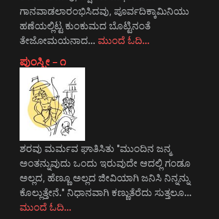
ಗಾನವಾಡಲಾರಂಭಿಸಿದವು, ಪೂರ್ವದಿಕ್ಕಾಮಿನಿಯು
ಹಣೆಯಲ್ಲಿಟ್ಟ ಕುಂಕುಮದ ಬೊಟ್ಟಿನಂತೆ
ತೇಜೋಮಯನಾದ…
ಮುಂದೆ ಓದಿ…
ಪುಂಸ್ತ್ರೀ – ೧
ಶರವು ಮರ್ಮವ ಘಾತಿಸಿತು "ಮುಂದಿನ ಜನ್ಮ
ಅಂತನ್ನುವುದು ಒಂದು ಇರುವುದೇ ಆದಲ್ಲಿ ಗಂಡೂ
ಅಲ್ಲದ, ಹೆಣ್ಣೂ ಅಲ್ಲದ ಜೀವಿಯಾಗಿ ಜನಿಸಿ ನಿನ್ನನ್ನು
ಕೊಲ್ಲುತ್ತೇನೆ." ನಿಧಾನವಾಗಿ ಕಣ್ಣುತೆರೆದು ಸುತ್ತಲೂ…
ಮುಂದೆ ಓದಿ…