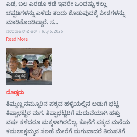
ಎಡ, ಬಲ ಎರಡೂ ಕಡೆ ಇವರೇ ಒಂದಷ್ಟು ಕಲ್ಲು
ಚಪ್ಪಡಿಗಳನ್ನು ಎಳೆದು ತಂದು ಕೊಡುವುದಕ್ಕೆ ಪೀಠಗಳನ್ನು
ಮಾಡಿಕೊಂಡಿದ್ದಾರೆ. ಸ...
ವರದರಾಜನ್ ಟಿ ಆರ್
July 5, 2026
Read More
ಸಣ್ಣ ಕಥೆ
ದೊಡ್ಡದು
ತಿಮ್ಮಣ್ಣ ನಮ್ಮೂರಿನ ಪಕ್ಕದ ಹಳ್ಳಿಯಲ್ಲಿನ ಅಡುಗೆ ಭಟ್ಟ
ತಿಪ್ಪಾಭಟ್ಟರ ಮಗ. ತಿಪ್ಪಾಭಟ್ಟರಿಗೆ ಮದುವೆಯಾಗಿ ಹತ್ತು
ವರ್ಷ ಕಳೆದರೂ ಮಕ್ಕಳಾಗಿರಲಿಲ್ಲ. ಕೊನೆಗೆ ಪಕ್ಕದ ಮನೆಯ
ಕಮಲಾಕ್ಷಮ್ಮನ ಸಲಹೆ ಮೇರೆಗೆ ಮಗುವಾದರೆ ತಿರುಪತಿಗೆ