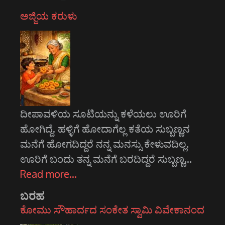
ಅಜ್ಜಿಯ ಕರುಳು
ದೀಪಾವಳಿಯ ಸೂಟಿಯನ್ನು ಕಳೆಯಲು ಊರಿಗೆ
ಹೋಗಿದ್ದೆ. ಹಳ್ಳಿಗೆ ಹೋದಾಗೆಲ್ಲ ಕತೆಯ ಸುಬ್ಬಣ್ಣನ
ಮನೆಗೆ ಹೋಗದಿದ್ದರೆ ನನ್ನ ಮನಸ್ಸು ಕೇಳುವದಿಲ್ಲ.
ಊರಿಗೆ ಬಂದು ತನ್ನ ಮನೆಗೆ ಬರದಿದ್ದರೆ ಸುಬ್ಬಣ್ಣ…
Read more…
ಬರಹ
ಕೋಮು ಸೌಹಾರ್ದದ ಸಂಕೇತ ಸ್ವಾಮಿ ವಿವೇಕಾನಂದ