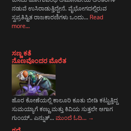
ನಡುವೆ ಉಸಿರಾಡುತ್ತಿದ್ದೇನೆ. ವೈಭೋಗದಲ್ಲಿರುವ
ಸ್ವಪ್ರತಿಷ್ಟಿತ ರಾಜಕಾರಣಿಗಳು ಒಂದು…
Read
more…
ಸಣ್ಣ ಕತೆ
ನೊಣವೊಂದರ ಮೊರೆತ
ಹೊರ ಕೋಣೆಯಲ್ಲಿ ಕಾಲೂರಿ ಕೂತು ಬೀಡಿ ಕಟ್ಟುತ್ತಿದ್ದ
ಸುಮಯ್ಯಾಗೆ ಕಣ್ಣು ಮತ್ತು ಕಿವಿಯ ಸುತ್ತಲೇ ಆಗಾಗ
ಗುಂಯ್.. ಎನ್ನುತ್…
ಮುಂದೆ ಓದಿ…
→
ಗದ್ದೆ