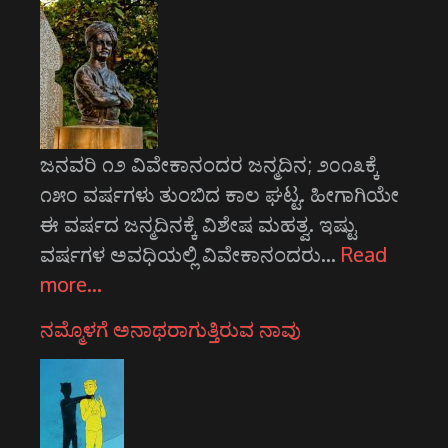
ಜನವರಿ ೧೨ ವಿವೇಕಾನಂದರ ಜನ್ಮದಿನ; ೨೦೧೩ಕ್ಕೆ
೧೫೦ ವರ್ಷಗಳು ತುಂಬಿದ ಕಾಲ ಘಟ್ಟ. ಹೀಗಾಗಿಯೇ
ಈ ವರ್ಷದ ಜನ್ಮದಿನಕ್ಕೆ ವಿಶೇಷ ಮಹತ್ವ. ಇಷ್ಟು
ವರ್ಷಗಳ ಅವಧಿಯಲ್ಲಿ ವಿವೇಕಾನಂದರು…
Read
more…
ನಮ್ಮೊಳಗೆ ಅನಾಥರಾಗುತ್ತಿರುವ ನಾವು