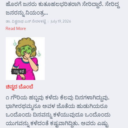
ಹೊರಗೆ ಜನರು ಕುತೂಹಲಭರಿತರಾಗಿ ಸೇರಿದ್ದಾರೆ. ಸೇರಿದ್ದ
ಜನರನ್ನು ನಿಯಂತ್ರ...
ಡಾ. ವಿಶ್ವನಾಥ ಎನ್ ನೇರಳಕಟ್ಟೆ
July 19, 2026
Read More
ಸಣ್ಣ ಕಥೆ
ಚಿನ್ನದ ಬೊಂಬೆ
೧ ಗೌರಿಯ ಹಬ್ಬವು ಕಳೆದು ಕೆಲವು ದಿನಗಳಾಗಿದ್ದುವು.
ಭಾಗೀರಥಮ್ಮನೂ ಅವಳ ಜೊತೆಯ ಹುಡುಗಿಯರೂ
ಒಂದೊಂದು ದಿನವನ್ನು ಕಳೆಯುವುದೂ ಒಂದೊಂದು
ಯುಗವನ್ನು ಕಳೆದಂತೆ ಕಷ್ಟವಾಗಿದ್ದಿತು. ಅವರು ಎಷ್ಟು