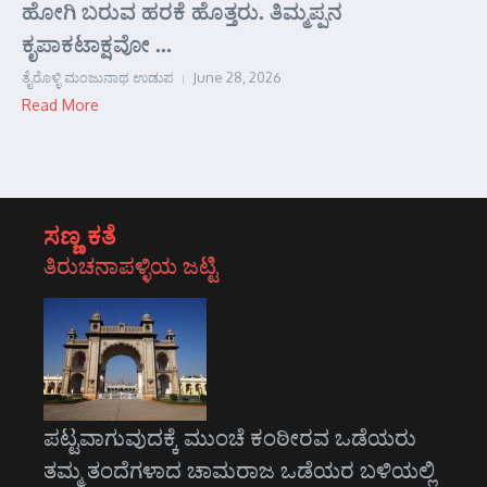
ಹೋಗಿ ಬರುವ ಹರಕೆ ಹೊತ್ತರು. ತಿಮ್ಮಪ್ಪನ
ಕೃಪಾಕಟಾಕ್ಷವೋ ...
ತೈರೊಳ್ಳಿ ಮಂಜುನಾಥ ಉಡುಪ
June 28, 2026
Read More
ಸಣ್ಣ ಕತೆ
ತಿರುಚನಾಪಳ್ಳಿಯ ಜಟ್ಟಿ
ಪಟ್ಟವಾಗುವುದಕ್ಕೆ ಮುಂಚೆ ಕಂಠೀರವ ಒಡೆಯರು
ತಮ್ಮ ತಂದೆಗಳಾದ ಚಾಮರಾಜ ಒಡೆಯರ ಬಳಿಯಲ್ಲಿ