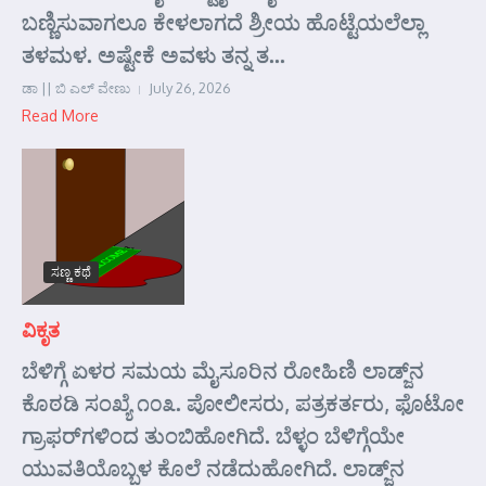
ಬಣ್ಣಿಸುವಾಗಲೂ ಕೇಳಲಾಗದೆ ಶ್ರೀಯ ಹೊಟ್ಟೆಯಲೆಲ್ಲಾ
ತಳಮಳ. ಅಷ್ಟೇಕೆ ಅವಳು ತನ್ನ ತ...
ಡಾ || ಬಿ ಎಲ್ ವೇಣು
July 26, 2026
Read More
ಸಣ್ಣ ಕಥೆ
ವಿಕೃತ
ಬೆಳಿಗ್ಗೆ ಏಳರ ಸಮಯ ಮೈಸೂರಿನ ರೋಹಿಣಿ ಲಾಡ್ಜ್‌ನ
ಕೊಠಡಿ ಸಂಖ್ಯೆ ೧೦೩. ಪೋಲೀಸರು, ಪತ್ರಕರ್ತರು, ಫೊಟೋ
ಗ್ರಾಫರ್‌ಗಳಿಂದ ತುಂಬಿಹೋಗಿದೆ. ಬೆಳ್ಳಂ ಬೆಳಿಗ್ಗೆಯೇ
ಯುವತಿಯೊಬ್ಬಳ ಕೊಲೆ ನಡೆದುಹೋಗಿದೆ. ಲಾಡ್ಜ್‌ನ