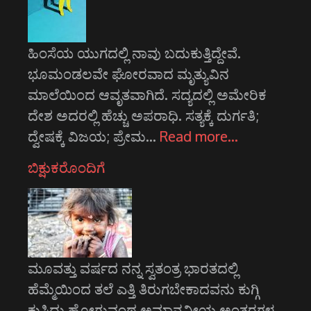
ಹಿಂಸೆಯ ಯುಗದಲ್ಲಿ ನಾವು ಬದುಕುತ್ತಿದ್ದೇವೆ.
ಭೂಮಂಡಲವೇ ಘೋರವಾದ ಮೃತ್ಯುವಿನ
ಮಾಲೆಯಿಂದ ಆವೃತವಾಗಿದೆ. ಸದ್ಯದಲ್ಲಿ ಅಮೇರಿಕ
ದೇಶ ಅದರಲ್ಲಿ ಹೆಚ್ಚು ಅಪರಾಧಿ. ಸತ್ಯಕ್ಕೆ ದುರ್ಗತಿ;
ದ್ವೇಷಕ್ಕೆ ವಿಜಯ; ಪ್ರೇಮ…
Read more…
ಬಿಕ್ಷುಕರೊಂದಿಗೆ
ಮೂವತ್ತು ವರ್ಷದ ನನ್ನ ಸ್ವತಂತ್ರ ಭಾರತದಲ್ಲಿ
ಹೆಮ್ಮೆಯಿಂದ ತಲೆ ಎತ್ತಿ ತಿರುಗಬೇಕಾದವನು ಕುಗ್ಗಿ
ಕುಸಿದು ಹೋಗುವಂಥ ಅಮಾನವೀಯ ಅಂತರಗಳ