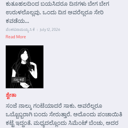
ಕುತೂಹಲದಿಂದ ಬಯಸಿದರೂ ದಿನಗಳು ಬೇಗ ಬೇಗ
ಉರುಳಲೊಲ್ಲವು. ಒಂದು ದಿನ ಅವರೆಲ್ಲರೂ ಸೇರಿ
ಕವಡೆಯ...
ವೆಂಕಟರಾಮಯ್ಯ ಸಿ ಕೆ
July 12, 2026
Read More
ಸಣ್ಣ ಕಥೆ
ಶ್ವೇತಾ
ಸಂಜೆ ನಾಲ್ಕು ಗಂಟೆಯಾದರೆ ಸಾಕು. ಅವರೆಲ್ಲರೂ
ಒಬ್ಬೊಬ್ಬರಾಗಿ ಬಂದು ಸೇರುತ್ತಾರೆ. ಅದೊಂದು ಪಂಚಾಯಿತಿ
ಕಟ್ಟೆ ಇದ್ದಂತೆ. ಮಧ್ಯದಲ್ಲೊಂದು ಸಿಮೆಂಟ್ ಬೆಂಚು, ಅದರ