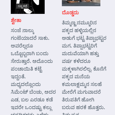
ಸಣ್ಣ ಕಥೆ
ದೊಡ್ಡದು
ಶ್ವೇತಾ
ತಿಮ್ಮಣ್ಣ ನಮ್ಮೂರಿನ
ಸಂಜೆ ನಾಲ್ಕು
ಪಕ್ಕದ ಹಳ್ಳಿಯಲ್ಲಿನ
ಗಂಟೆಯಾದರೆ ಸಾಕು.
ಅಡುಗೆ ಭಟ್ಟ ತಿಪ್ಪಾಭಟ್ಟರ
ಅವರೆಲ್ಲರೂ
ಮಗ. ತಿಪ್ಪಾಭಟ್ಟರಿಗೆ
ಒಬ್ಬೊಬ್ಬರಾಗಿ ಬಂದು
ಮದುವೆಯಾಗಿ ಹತ್ತು
ಸೇರುತ್ತಾರೆ. ಅದೊಂದು
ವರ್ಷ ಕಳೆದರೂ
ಪಂಚಾಯಿತಿ ಕಟ್ಟೆ
ಮಕ್ಕಳಾಗಿರಲಿಲ್ಲ. ಕೊನೆಗೆ
ಇದ್ದಂತೆ.
ಪಕ್ಕದ ಮನೆಯ
ಮಧ್ಯದಲ್ಲೊಂದು
ಕಮಲಾಕ್ಷಮ್ಮನ ಸಲಹೆ
ಸಿಮೆಂಟ್ ಬೆಂಚು, ಅದರ
ಮೇರೆಗೆ ಮಗುವಾದರೆ
ಎಡ, ಬಲ ಎರಡೂ ಕಡೆ
ತಿರುಪತಿಗೆ ಹೋಗಿ
ಇವರೇ ಒಂದಷ್ಟು ಕಲ್ಲು
ಬರುವ ಹರಕೆ ಹೊತ್ತರು.
ಚಪ್ಪಡಿಗಳನ್ನು ಎಳೆದು
ತಿಮ್ಮಪ್ಪನ