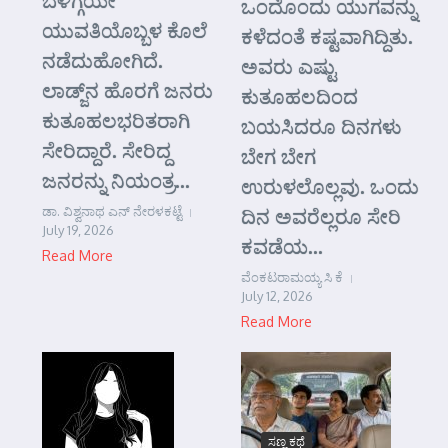
ಬೆಳಿಗ್ಗೆಯೇ
ಒಂದೊಂದು ಯುಗವನ್ನು
ಯುವತಿಯೊಬ್ಬಳ ಕೊಲೆ
ಕಳೆದಂತೆ ಕಷ್ಟವಾಗಿದ್ದಿತು.
ನಡೆದುಹೋಗಿದೆ.
ಅವರು ಎಷ್ಟು
ಲಾಡ್ಜ್‌ನ ಹೊರಗೆ ಜನರು
ಕುತೂಹಲದಿಂದ
ಕುತೂಹಲಭರಿತರಾಗಿ
ಬಯಸಿದರೂ ದಿನಗಳು
ಸೇರಿದ್ದಾರೆ. ಸೇರಿದ್ದ
ಬೇಗ ಬೇಗ
ಜನರನ್ನು ನಿಯಂತ್ರ...
ಉರುಳಲೊಲ್ಲವು. ಒಂದು
ಡಾ. ವಿಶ್ವನಾಥ ಎನ್ ನೇರಳಕಟ್ಟೆ
ದಿನ ಅವರೆಲ್ಲರೂ ಸೇರಿ
July 19, 2026
ಕವಡೆಯ...
Read More
ವೆಂಕಟರಾಮಯ್ಯ ಸಿ ಕೆ
July 12, 2026
Read More
ಸಣ್ಣ ಕಥೆ