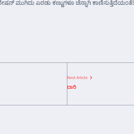
 ಮುಗಿದು ಎರಡು ಕಣ್ಣುಗಳೂ ಚೆನ್ನಾಗಿ ಕಾಣಿಸುತ್ತಿದೆಯಂತೆ!
Next Article
ದಾರಿ