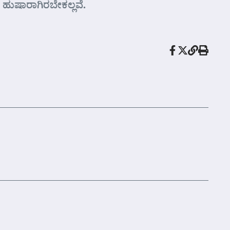
 ಹುಷಾರಾಗಿರಬೇಕಲ್ಲವೆ.