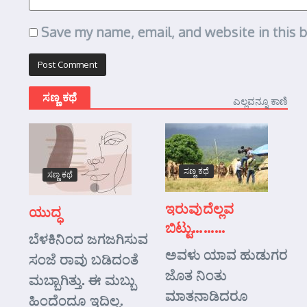
Save my name, email, and website in this 
ಸಣ್ಣ ಕಥೆ
ಎಲ್ಲವನ್ನೂ ಕಾಣಿ
ಸಣ್ಣ ಕಥೆ
ಸಣ್ಣ ಕಥೆ
ಇರುವುದೆಲ್ಲವ
ಯುದ್ಧ
ಬಿಟ್ಟು………
ಬೆಳಕಿನಿಂದ ಜಗಜಗಿಸುವ
ಅವಳು ಯಾವ ಹುಡುಗರ
ಸಂಜೆ ರಾವು ಬಡಿದಂತೆ
ಜೊತ ನಿಂತು
ಮಬ್ಬಾಗಿತ್ತು. ಈ ಮಬ್ಬು
ಮಾತನಾಡಿದರೂ
ಹಿಂದೆಂದೂ ಇದಿಲ್ಲ.