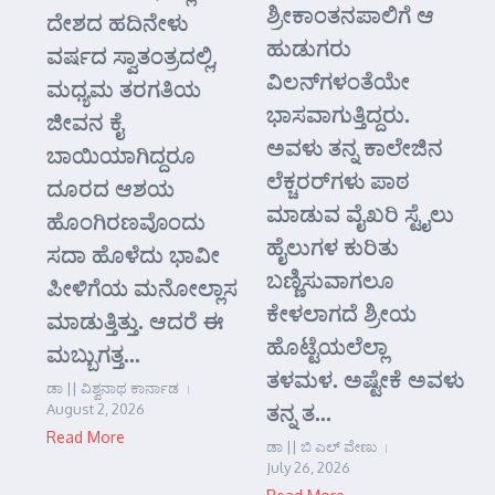
ಶ್ರೀಕಾಂತನಪಾಲಿಗೆ ಆ
ದೇಶದ ಹದಿನೇಳು
ಹುಡುಗರು
ವರ್ಷದ ಸ್ವಾತಂತ್ರದಲ್ಲಿ,
ವಿಲನ್‌ಗಳಂತೆಯೇ
ಮಧ್ಯಮ ತರಗತಿಯ
ಭಾಸವಾಗುತ್ತಿದ್ದರು.
ಜೀವನ ಕೈ
ಅವಳು ತನ್ನ ಕಾಲೇಜಿನ
ಬಾಯಿಯಾಗಿದ್ದರೂ
ಲೆಕ್ಚರರ್‌ಗಳು ಪಾಠ
ದೂರದ ಆಶಯ
ಮಾಡುವ ವೈಖರಿ ಸ್ಟೈಲು
ಹೊಂಗಿರಣವೊಂದು
ಹೈಲುಗಳ ಕುರಿತು
ಸದಾ ಹೊಳೆದು ಭಾವೀ
ಬಣ್ಣಿಸುವಾಗಲೂ
ಪೀಳಿಗೆಯ ಮನೋಲ್ಲಾಸ
ಕೇಳಲಾಗದೆ ಶ್ರೀಯ
ಮಾಡುತ್ತಿತ್ತು. ಆದರೆ ಈ
ಹೊಟ್ಟೆಯಲೆಲ್ಲಾ
ಮಬ್ಬುಗತ್ತ...
ತಳಮಳ. ಅಷ್ಟೇಕೆ ಅವಳು
ಡಾ || ವಿಶ್ವನಾಥ ಕಾರ್ನಾಡ
ತನ್ನ ತ...
August 2, 2026
Read More
ಡಾ || ಬಿ ಎಲ್ ವೇಣು
July 26, 2026