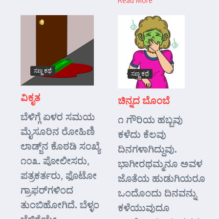
Read More
ಸಣ್ಣ ಕಥೆ
ಸಣ್ಣ ಕಥೆ
ವಿಕೃತ
ಚಿನ್ನದ ಬೊಂಬೆ
ಬೆಳಿಗ್ಗೆ ಏಳರ ಸಮಯ
೧ ಗೌರಿಯ ಹಬ್ಬವು
ಮೈಸೂರಿನ ರೋಹಿಣಿ
ಕಳೆದು ಕೆಲವು
ಲಾಡ್ಜ್‌ನ ಕೊಠಡಿ ಸಂಖ್ಯೆ
ದಿನಗಳಾಗಿದ್ದುವು.
೧೦೩. ಪೋಲೀಸರು,
ಭಾಗೀರಥಮ್ಮನೂ ಅವಳ
ಪತ್ರಕರ್ತರು, ಫೊಟೋ
ಜೊತೆಯ ಹುಡುಗಿಯರೂ
ಗ್ರಾಫರ್‌ಗಳಿಂದ
ಒಂದೊಂದು ದಿನವನ್ನು
ತುಂಬಿಹೋಗಿದೆ. ಬೆಳ್ಳಂ
ಕಳೆಯುವುದೂ