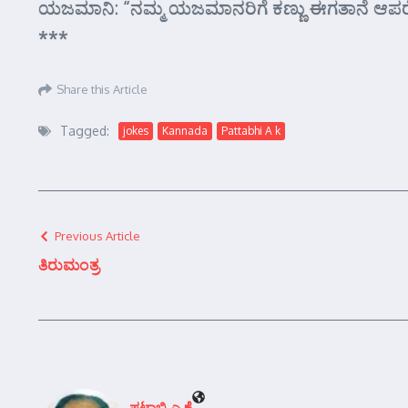
ಯಜಮಾನಿ: “ನಮ್ಮ ಯಜಮಾನರಿಗೆ ಕಣ್ಣು ಈಗತಾನೆ ಆಪರೇಷನ್
***
Share this Article
Tagged:
jokes
Kannada
Pattabhi A k
Previous Article
ತಿರುಮಂತ್ರ
ಪಟ್ಟಾಭಿ ಎ ಕೆ