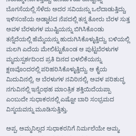
ಬೊಗಸೆಯಲ್ಲಿ ಸೆಳೆದು ಅದರ ಸವಿಯನ್ನು ಒಲೆದಾಡುತ್ತಿದ್ದು,
ಇಳಿಸಂಜೆಯ ಅಡ್ಡಾಟದ ನೆಪದಲ್ಲಿ ತನ್ನ ತೋರು ಬೆರಳ ಸುತ್ತ
ಅವಳ ಬೆರಳುಗಳ ಮುಷ್ಟಿಯನ್ನು ಬಿಗಿಸಿಕೊಂಡು
ತನ್ನೆದೆಯಲ್ಲಿ ಹೆಮ್ಮೆಯನ್ನು ಹುದುಗಿಸಿಕೊಳ್ಳುತ್ತಿದ್ದು, ಬಳಿಯಲ್ಲಿ
ಮಲಗಿ ಎದೆಯ ಮೇಲಿಟ್ಟುಕೊಂಡ ಆ ಪುಟ್ಟಬೆರಳುಗಳ
ಮೃದುಸ್ಪರ್ಶದಿಂದ ಪ್ರತಿ ದಿನದ ಬಳಲಿಕೆಯನ್ನು
ಕ್ಷಣವೊಂದರಲ್ಲಿ ಪರಿಹರಿಸಿಕೊಳ್ಳುತ್ತಿದ್ದು. ಆ ಕೈಯ
ಮಿದುವಿನಲ್ಲಿ, ಆ ಬೆರಳುಗಳ ನವಿರಿನಲ್ಲಿ, ಅವಳ ಪರಿಶುದ್ಧ
ನಗುವಿನಲ್ಲಿ ಇನ್ನೆಂಥಹ ಮಾಂತ್ರಿಕ ಶಕ್ತಿಯಿದೆಯಪ್ಪಾ
ಎಂಬುದೇ ಸುಧಾಕರನಲ್ಲಿ ಎಷ್ಟೋ ಬಾರಿ ಸಂಭ್ರಮದ
ವಿಸ್ಮಯವನ್ನು ಮೂಡಿಸುತ್ತಿತ್ತು.
ಅಪ್ಪ, ಅಮ್ಮನಿಲ್ಲದ ಸುಧಾಕರನಿಗೆ ನಿರ್ಮಲೆಯೇ ಅಮ್ಮ.