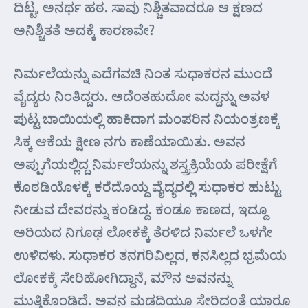
ದಿಟ್ಟ, ಅನರ್ಥ ಹಠ. ಸಾವು ನಿಶ್ಚಿತವಾದರೂ ಆ ಕ್ಷಣದ
ಅನಿಶ್ಚಿತತೆ ಅದಕ್ಕೆ ಕಾರಣವೇ?
ನಿರ್ಮಲೆಯನ್ನು ಎದೆಗವಚಿ ನಿಂತ ಸುಧಾಕರನ ಮುಂದೆ
ವೈದ್ಯರು ನಿಂತಿದ್ದರು. ಅದೆಂತಹುದೋ ಮದ್ದನ್ನು ಅವಳ
ಪುಟ್ಟ ಬಾಯಿಯಲ್ಲಿ ಹಾಕಿದಾಗ ಮಂಪರಿನ ನಿಯಂತ್ರಣಕ್ಕೆ
ಸಿಕ್ಕ ಆಕೆಯ ಕ್ಷೀಣ ನಗು ಕಾಣೆಯಾಯಿತು. ಅವನ
ಅಪ್ಪುಗೆಯಲ್ಲಿದ್ದ ನಿರ್ಮಲೆಯನ್ನು ಶಸ್ತ್ರಕ್ರಿಯೆಯ ಪರೀಕ್ಷೆಗೆ
ಕೊಠಡಿಯೊಳಕ್ಕೆ ಕರೆದೊಯ್ದ ವೈದ್ಯರಲ್ಲಿ ಸುಧಾಕರ ಹುಟ್ಟು
ನೀಡುವ ದೇವರನ್ನು ಕಂಡಿದ್ದ. ಕಂಡೂ ಕಾಣದ, ಇದ್ದೂ
ಅರಿಯದ ನಿಗೂಢ ಲೋಕಕ್ಕೆ ತೆರಳಿದ ನಿರ್ಮಲೆ ಒಳಗೇ
ಉಳಿದಳು. ಸುಧಾಕರ ತನಗರಿವಿಲ್ಲದ, ಕನಸಿಲ್ಲದ ಭ್ರಮೆಯ
ಲೋಕಕ್ಕೆ ಸೇರಿಹೋಗಿದ್ದಾನೆ, ಮೌನ ಅವನನ್ನು
ಮುತ್ತಿಕೊಂಡಿದೆ. ಅವನ ಮಡದಿಯೂ ಸೇರಿದಂತೆ ಯಾರೂ