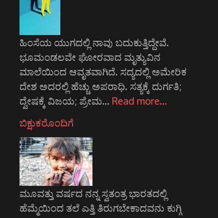
ಹಿಂಸೆಯ ಯುಗದಲ್ಲಿ ನಾವು ಬದುಕುತ್ತಿದ್ದೇವೆ.
ಭೂಮಂಡಲವೇ ಘೋರವಾದ ಮೃತ್ಯುವಿನ
ಮಾಲೆಯಿಂದ ಆವೃತವಾಗಿದೆ. ಸದ್ಯದಲ್ಲಿ ಅಮೇರಿಕ
ದೇಶ ಅದರಲ್ಲಿ ಹೆಚ್ಚು ಅಪರಾಧಿ. ಸತ್ಯಕ್ಕೆ ದುರ್ಗತಿ;
ದ್ವೇಷಕ್ಕೆ ವಿಜಯ; ಪ್ರೇಮ…
Read more…
ಬಿಕ್ಷುಕರೊಂದಿಗೆ
ಮೂವತ್ತು ವರ್ಷದ ನನ್ನ ಸ್ವತಂತ್ರ ಭಾರತದಲ್ಲಿ
ಹೆಮ್ಮೆಯಿಂದ ತಲೆ ಎತ್ತಿ ತಿರುಗಬೇಕಾದವನು ಕುಗ್ಗಿ