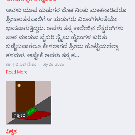
ಅವಳು ಯಾವ ಹುಡುಗರ ಜೊತ ನಿಂತು ಮಾತನಾಡಿದರೂ
ಶ್ರೀಕಾಂತನಪಾಲಿಗೆ ಆ ಹುಡುಗರು ವಿಲನ್‌ಗಳಂತೆಯೇ
ಭಾಸವಾಗುತ್ತಿದ್ದರು. ಅವಳು ತನ್ನ ಕಾಲೇಜಿನ ಲೆಕ್ಚರರ್‌ಗಳು
ಪಾಠ ಮಾಡುವ ವೈಖರಿ ಸ್ಟೈಲು ಹೈಲುಗಳ ಕುರಿತು
ಬಣ್ಣಿಸುವಾಗಲೂ ಕೇಳಲಾಗದೆ ಶ್ರೀಯ ಹೊಟ್ಟೆಯಲೆಲ್ಲಾ
ತಳಮಳ. ಅಷ್ಟೇಕೆ ಅವಳು ತನ್ನ ತ...
ಡಾ || ಬಿ ಎಲ್ ವೇಣು
July 26, 2026
Read More
ಸಣ್ಣ ಕಥೆ
ವಿಕೃತ