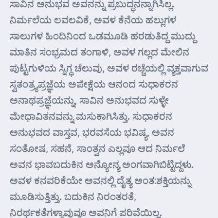
ಸಾವಿನ ಅನುಭವ ಅವನನ್ನು ಪ್ರಬುದ್ಧನನ್ನಾಗಿಸಿಲ್ಲ.
ನಿರ್ಮಲೆಯ ಲವಲವಿಕೆ, ಅವಳ ಕೆನೆಯ ಹಲ್ಲುಗಳ
ಸಾಲುಗಳ ಹಿಂದಿನಿಂದ ಒಡಮೂಡಿ ಹರಡುತಿದ್ದ ಮುದ್ದು
ಮಾತಿನ ಸಂಭ್ರಮದ ತಂಗಾಳಿ, ಅವಳ ಗಲ್ಲದ ಮೇಲಿನ
ಪುಟ್ಟಗುಳಿಯ ಸ್ನಿಗ್ಧ ಚೆಲುವು, ಅವಳ ರಚ್ಚೆಯಲ್ಲಿ ವ್ಯಕ್ತವಾಗುವ
ಸ್ವತಂತ್ರ್ಯಪ್ರಜ್ಞೆಯ ಅಪೇಕ್ಷೆಯ ಆನಂದ ಸುಧಾಕರನ
ಅನಾಥಪ್ರಜ್ಞೆಯನ್ನು, ಸಾವಿನ ಅನುಭವದ ಸುಳ್ಳೇ
ಮೇಧಾವಿತನವನ್ನು ಮಸುಕಾಗಿಸಿತ್ತು. ಸುಧಾಕರನ
ಅನುಭವದ ವಾಸ್ತವ, ಭರವಸೆಯ ಭವಿಷ್ಯ, ಅವನ
ಸಂತೋಷ, ಸಹನೆ, ಸಾಂತ್ವನ ಎಲ್ಲವೂ ಆದ ನಿರ್ಮಲೆ
ಅವನ ಭಾವಬದುಕಿನ ಅನ್ಯೋನ್ಯ ಅಂಗವಾಗಿಬಿಟ್ಟಿದ್ದಳು.
ಅವಳ ಕನವರಿಕೆಯೇ ಅವನಲ್ಲಿ ದೈತ್ಯ ಅಂತ:ಶಕ್ತಿಯನ್ನು
ಮೂಡಿಸುತ್ತಿತ್ತು. ಬದುಕಿನ ನಿರಂತರತೆ,
ನಿರರ್ಥಕತೆಗಳ್ಯಾವುವೂ ಅವನಿಗೆ ಪರಿವೆಯಿಲ್ಲ.