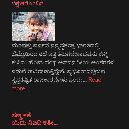
ಬಿಕ್ಷುಕರೊಂದಿಗೆ
ಮೂವತ್ತು ವರ್ಷದ ನನ್ನ ಸ್ವತಂತ್ರ ಭಾರತದಲ್ಲಿ
ಹೆಮ್ಮೆಯಿಂದ ತಲೆ ಎತ್ತಿ ತಿರುಗಬೇಕಾದವನು ಕುಗ್ಗಿ
ಕುಸಿದು ಹೋಗುವಂಥ ಅಮಾನವೀಯ ಅಂತರಗಳ
ನಡುವೆ ಉಸಿರಾಡುತ್ತಿದ್ದೇನೆ. ವೈಭೋಗದಲ್ಲಿರುವ
ಸ್ವಪ್ರತಿಷ್ಟಿತ ರಾಜಕಾರಣಿಗಳು ಒಂದು…
Read
more…
ಸಣ್ಣ ಕತೆ
ಯಿದು ನಿಜದಿ ಕತೀ…