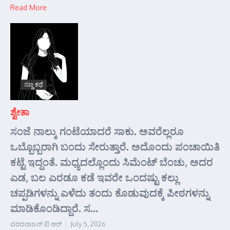
Read More
ಸಣ್ಣ ಕಥೆ
ಶ್ವೇತಾ
ಸಂಜೆ ನಾಲ್ಕು ಗಂಟೆಯಾದರೆ ಸಾಕು. ಅವರೆಲ್ಲರೂ
ಒಬ್ಬೊಬ್ಬರಾಗಿ ಬಂದು ಸೇರುತ್ತಾರೆ. ಅದೊಂದು ಪಂಚಾಯಿತಿ
ಕಟ್ಟೆ ಇದ್ದಂತೆ. ಮಧ್ಯದಲ್ಲೊಂದು ಸಿಮೆಂಟ್ ಬೆಂಚು, ಅದರ
ಎಡ, ಬಲ ಎರಡೂ ಕಡೆ ಇವರೇ ಒಂದಷ್ಟು ಕಲ್ಲು
ಚಪ್ಪಡಿಗಳನ್ನು ಎಳೆದು ತಂದು ಕೊಡುವುದಕ್ಕೆ ಪೀಠಗಳನ್ನು
ಮಾಡಿಕೊಂಡಿದ್ದಾರೆ. ಸ...
ವರದರಾಜನ್ ಟಿ ಆರ್
July 5, 2026