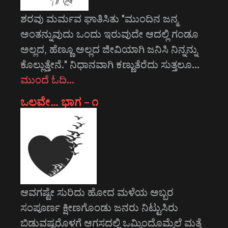
ಶರವು ಮರ್ಮವ ಘಾತಿಸಿತು "ಮುಂದಿನ ಜನ್ಮ
ಅಂತನ್ನುವುದು ಒಂದು ಇರುವುದೇ ಆದಲ್ಲಿ ಗಂಡೂ
ಅಲ್ಲದ, ಹೆಣ್ಣೂ ಅಲ್ಲದ ಜೀವಿಯಾಗಿ ಜನಿಸಿ ನಿನ್ನನ್ನು
ಕೊಲ್ಲುತ್ತೇನೆ." ನಿಧಾನವಾಗಿ ಕಣ್ಣುತೆರೆದು ಸುತ್ತಲೂ…
ಮುಂದೆ ಓದಿ…
ಒಲವೇ… ಭಾಗ – ೧
ಆವಗಷ್ಟೇ ಸುರಿದು ಹೋದ ಮಳೆಯ ಅಬ್ಬರ
ಸಂಪೂರ್ಣ ಕ್ಷೀಣಗೊಂಡು ಜನರು ನಿಟ್ಟುಸಿರು
ಬಿಡುವಷ್ಟರೊಳಗೆ ಆಗಸದಲ್ಲಿ ಒಮ್ಮಿಂದೊಮ್ಮೆಲೆ ಮತ್ತೆ