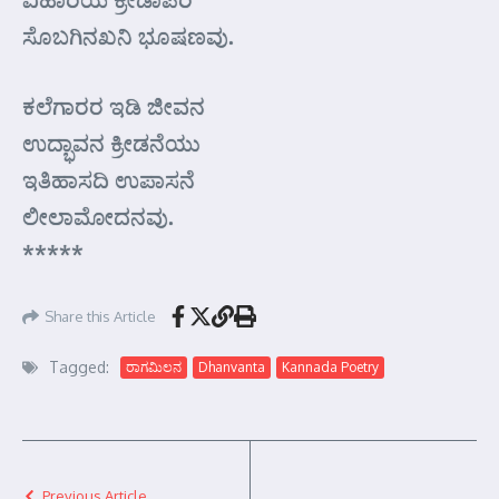
ಸೊಬಗಿನಖನಿ ಭೂಷಣವು.
ಕಲೆಗಾರರ ಇಡಿ ಜೀವನ
ಉದ್ಭಾವನ ಕ್ರೀಡನೆಯು
ಇತಿಹಾಸದಿ ಉಪಾಸನೆ
ಲೀಲಾಮೋದನವು.
*****
Share this Article
Tagged:
ರಾಗಮಿಲನ
Dhanvanta
Kannada Poetry
Previous Article