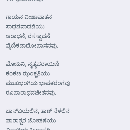
ಗಾಯನ ವೀಣಾವಾತನ
ಸಾಧನವಾದನೆಯು
ಆರಾಧನೆ, ರಸಸ್ವಾದನೆ
ವೈಣಿಕನಾದೋಪಾಸನವು.
ಮೋಹಿನಿ, ನೃತ್ಯಪರಾಯಿಣಿ
ಕಂಕಣ ಝಂಕೃತಿಯು
ಮುಖಭಂಗಿಯ ಭಾವತರಂಗವು
ರೂಪಾರಾಧನಚೇತನವು.
ಬಾನ್‌ಬಯಲಿನ, ತಾಣ್ ನೆಳಲಿನ
ಪಾರಾತ್ಪರ ಜೋಡಣೆಯು
ವಿಹಾರಿಯ ಕ್ರೀಡಾಪರಿ