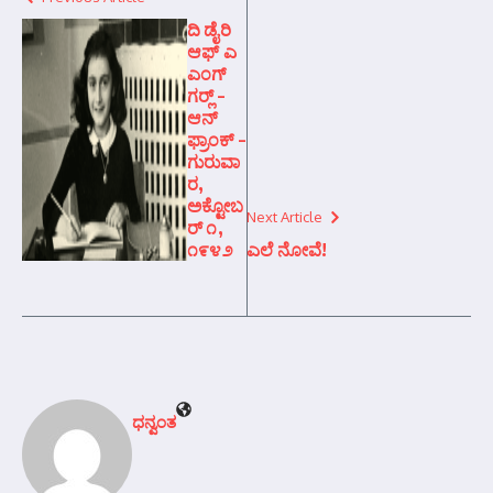
ದಿ ಡೈರಿ
ಆಫ್ ಎ
ಎಂಗ್
ಗರ್‍ಲ್ –
ಆನ್‌
ಫ್ರಾಂಕ್ –
ಗುರುವಾ
ರ,
ಅಕ್ಟೋಬ
Next Article
ರ್ ೧,
೧೯೪೨
ಎಲೆ ನೋವೆ!
ಧನ್ವಂತ