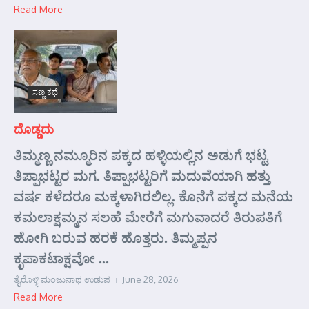
Read More
ಸಣ್ಣ ಕಥೆ
ದೊಡ್ಡದು
ತಿಮ್ಮಣ್ಣ ನಮ್ಮೂರಿನ ಪಕ್ಕದ ಹಳ್ಳಿಯಲ್ಲಿನ ಅಡುಗೆ ಭಟ್ಟ
ತಿಪ್ಪಾಭಟ್ಟರ ಮಗ. ತಿಪ್ಪಾಭಟ್ಟರಿಗೆ ಮದುವೆಯಾಗಿ ಹತ್ತು
ವರ್ಷ ಕಳೆದರೂ ಮಕ್ಕಳಾಗಿರಲಿಲ್ಲ. ಕೊನೆಗೆ ಪಕ್ಕದ ಮನೆಯ
ಕಮಲಾಕ್ಷಮ್ಮನ ಸಲಹೆ ಮೇರೆಗೆ ಮಗುವಾದರೆ ತಿರುಪತಿಗೆ
ಹೋಗಿ ಬರುವ ಹರಕೆ ಹೊತ್ತರು. ತಿಮ್ಮಪ್ಪನ
ಕೃಪಾಕಟಾಕ್ಷವೋ ...
ತೈರೊಳ್ಳಿ ಮಂಜುನಾಥ ಉಡುಪ
June 28, 2026
Read More