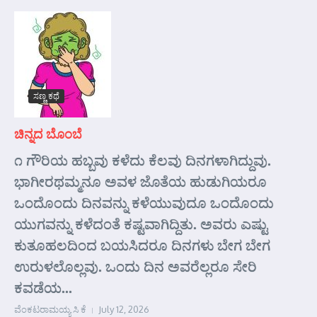
ಸಣ್ಣ ಕಥೆ
ಚಿನ್ನದ ಬೊಂಬೆ
೧ ಗೌರಿಯ ಹಬ್ಬವು ಕಳೆದು ಕೆಲವು ದಿನಗಳಾಗಿದ್ದುವು.
ಭಾಗೀರಥಮ್ಮನೂ ಅವಳ ಜೊತೆಯ ಹುಡುಗಿಯರೂ
ಒಂದೊಂದು ದಿನವನ್ನು ಕಳೆಯುವುದೂ ಒಂದೊಂದು
ಯುಗವನ್ನು ಕಳೆದಂತೆ ಕಷ್ಟವಾಗಿದ್ದಿತು. ಅವರು ಎಷ್ಟು
ಕುತೂಹಲದಿಂದ ಬಯಸಿದರೂ ದಿನಗಳು ಬೇಗ ಬೇಗ
ಉರುಳಲೊಲ್ಲವು. ಒಂದು ದಿನ ಅವರೆಲ್ಲರೂ ಸೇರಿ
ಕವಡೆಯ...
ವೆಂಕಟರಾಮಯ್ಯ ಸಿ ಕೆ
July 12, 2026