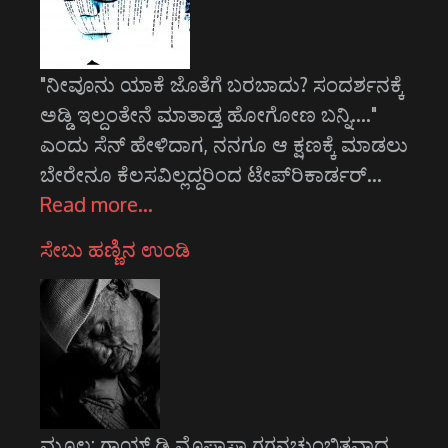
"ನೀವೂನು ಯಾಕೆ ಜೊತೆಗೆ ಬರಬಾದು? ಸಂದರ್ಶನಕ್ಕೆ
ಅಡ್ಡಿ ಇಲ್ದಂತೇನೆ ಮಾತಾಡ್ತ ಹೋಗೋಣ ಬನ್ನಿ...."
ಎಂದು ಸೆನ್ ಹೇಳಿದಾಗ, ನನಗೂ ಆ ಕ್ಷಣಕ್ಕೆ ಮಾಡಲು
ಬೇರೇನೂ ಕೆಲಸವಿಲ್ಲದ್ದರಿಂದ ಟೇಪ್‌ರಿಕಾರ್ಡರ್…
Read more…
ಸೇಬು ಹಣ್ಣಿನ ಉಂಡಿ
ಮೂಲ: ಗಾಯ್ ಡಿ ಮೊಪಾಸಾ ಗಗನಚುಂಬಿತವಾದ