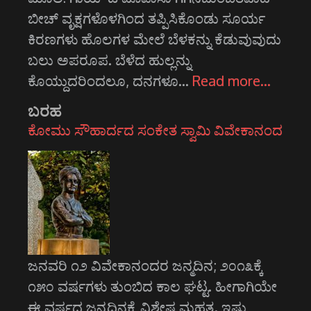
ಬೀಚ್‌ ವೃಕ್ಷಗಳೊಳಗಿಂದ ತಪ್ಪಿಸಿಕೊಂಡು ಸೂರ್ಯ
ಕಿರಣಗಳು ಹೊಲಗಳ ಮೇಲೆ ಬೆಳಕನ್ನು ಕೆಡುವುವುದು
ಬಲು ಅಪರೂಪ. ಬೆಳೆದ ಹುಲ್ಲನ್ನು
ಕೊಯ್ದುದರಿಂದಲೂ, ದನಗಳೂ…
Read more…
ಬರಹ
ಕೋಮು ಸೌಹಾರ್ದದ ಸಂಕೇತ ಸ್ವಾಮಿ ವಿವೇಕಾನಂದ
ಜನವರಿ ೧೨ ವಿವೇಕಾನಂದರ ಜನ್ಮದಿನ; ೨೦೧೩ಕ್ಕೆ
೧೫೦ ವರ್ಷಗಳು ತುಂಬಿದ ಕಾಲ ಘಟ್ಟ. ಹೀಗಾಗಿಯೇ
ಈ ವರ್ಷದ ಜನ್ಮದಿನಕ್ಕೆ ವಿಶೇಷ ಮಹತ್ವ. ಇಷ್ಟು