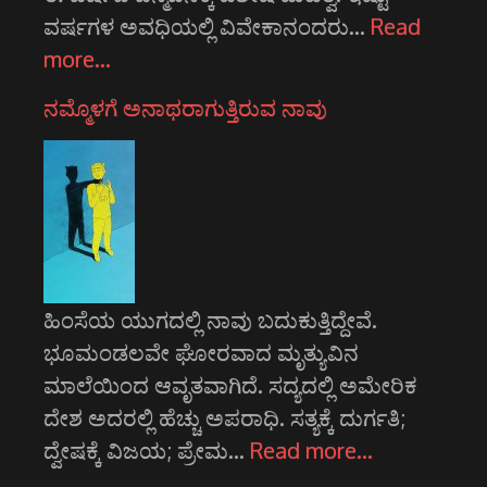
ವರ್ಷಗಳ ಅವಧಿಯಲ್ಲಿ ವಿವೇಕಾನಂದರು…
Read
more…
ನಮ್ಮೊಳಗೆ ಅನಾಥರಾಗುತ್ತಿರುವ ನಾವು
ಹಿಂಸೆಯ ಯುಗದಲ್ಲಿ ನಾವು ಬದುಕುತ್ತಿದ್ದೇವೆ.
ಭೂಮಂಡಲವೇ ಘೋರವಾದ ಮೃತ್ಯುವಿನ
ಮಾಲೆಯಿಂದ ಆವೃತವಾಗಿದೆ. ಸದ್ಯದಲ್ಲಿ ಅಮೇರಿಕ
ದೇಶ ಅದರಲ್ಲಿ ಹೆಚ್ಚು ಅಪರಾಧಿ. ಸತ್ಯಕ್ಕೆ ದುರ್ಗತಿ;
ದ್ವೇಷಕ್ಕೆ ವಿಜಯ; ಪ್ರೇಮ…
Read more…