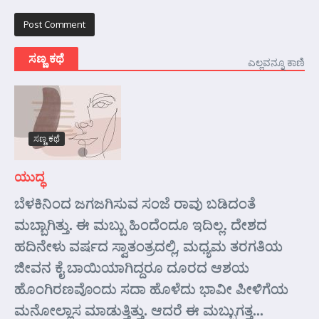
ಸಣ್ಣ ಕಥೆ
ಎಲ್ಲವನ್ನೂ ಕಾಣಿ
ಸಣ್ಣ ಕಥೆ
ಯುದ್ಧ
ಬೆಳಕಿನಿಂದ ಜಗಜಗಿಸುವ ಸಂಜೆ ರಾವು ಬಡಿದಂತೆ
ಮಬ್ಬಾಗಿತ್ತು. ಈ ಮಬ್ಬು ಹಿಂದೆಂದೂ ಇದಿಲ್ಲ. ದೇಶದ
ಹದಿನೇಳು ವರ್ಷದ ಸ್ವಾತಂತ್ರದಲ್ಲಿ, ಮಧ್ಯಮ ತರಗತಿಯ
ಜೀವನ ಕೈ ಬಾಯಿಯಾಗಿದ್ದರೂ ದೂರದ ಆಶಯ
ಹೊಂಗಿರಣವೊಂದು ಸದಾ ಹೊಳೆದು ಭಾವೀ ಪೀಳಿಗೆಯ
ಮನೋಲ್ಲಾಸ ಮಾಡುತ್ತಿತ್ತು. ಆದರೆ ಈ ಮಬ್ಬುಗತ್ತ...