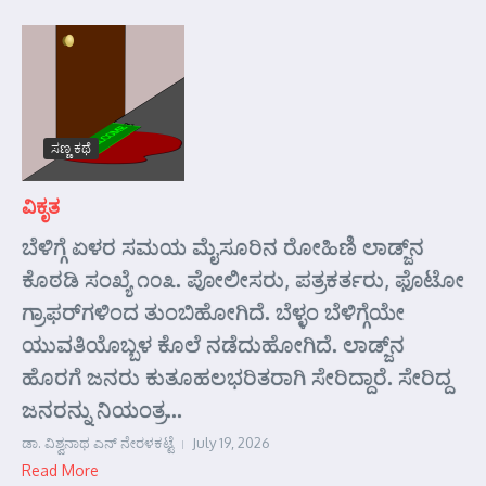
ಸಣ್ಣ ಕಥೆ
ವಿಕೃತ
ಬೆಳಿಗ್ಗೆ ಏಳರ ಸಮಯ ಮೈಸೂರಿನ ರೋಹಿಣಿ ಲಾಡ್ಜ್‌ನ
ಕೊಠಡಿ ಸಂಖ್ಯೆ ೧೦೩. ಪೋಲೀಸರು, ಪತ್ರಕರ್ತರು, ಫೊಟೋ
ಗ್ರಾಫರ್‌ಗಳಿಂದ ತುಂಬಿಹೋಗಿದೆ. ಬೆಳ್ಳಂ ಬೆಳಿಗ್ಗೆಯೇ
ಯುವತಿಯೊಬ್ಬಳ ಕೊಲೆ ನಡೆದುಹೋಗಿದೆ. ಲಾಡ್ಜ್‌ನ
ಹೊರಗೆ ಜನರು ಕುತೂಹಲಭರಿತರಾಗಿ ಸೇರಿದ್ದಾರೆ. ಸೇರಿದ್ದ
ಜನರನ್ನು ನಿಯಂತ್ರ...
ಡಾ. ವಿಶ್ವನಾಥ ಎನ್ ನೇರಳಕಟ್ಟೆ
July 19, 2026
Read More