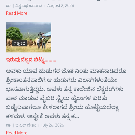
ಡಾ || ವಿಶ್ವನಾಥ ಕಾರ್ನಾಡ
August 2, 2026
Read More
ಸಣ್ಣ ಕಥೆ
ಇರುವುದೆಲ್ಲವ ಬಿಟ್ಟು………
ಅವಳು ಯಾವ ಹುಡುಗರ ಜೊತ ನಿಂತು ಮಾತನಾಡಿದರೂ
ಶ್ರೀಕಾಂತನಪಾಲಿಗೆ ಆ ಹುಡುಗರು ವಿಲನ್‌ಗಳಂತೆಯೇ
ಭಾಸವಾಗುತ್ತಿದ್ದರು. ಅವಳು ತನ್ನ ಕಾಲೇಜಿನ ಲೆಕ್ಚರರ್‌ಗಳು
ಪಾಠ ಮಾಡುವ ವೈಖರಿ ಸ್ಟೈಲು ಹೈಲುಗಳ ಕುರಿತು
ಬಣ್ಣಿಸುವಾಗಲೂ ಕೇಳಲಾಗದೆ ಶ್ರೀಯ ಹೊಟ್ಟೆಯಲೆಲ್ಲಾ
ತಳಮಳ. ಅಷ್ಟೇಕೆ ಅವಳು ತನ್ನ ತ...
ಡಾ || ಬಿ ಎಲ್ ವೇಣು
July 26, 2026
Read More