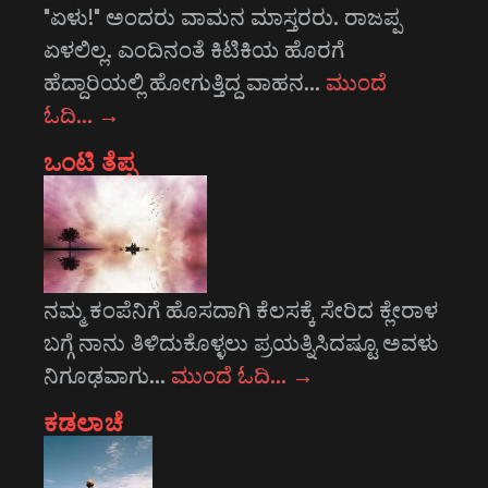
"ಏಳು!" ಅಂದರು ವಾಮನ ಮಾಸ್ತರರು. ರಾಜಪ್ಪ
ಏಳಲಿಲ್ಲ. ಎಂದಿನಂತೆ ಕಿಟಿಕಿಯ ಹೊರಗೆ
ಹೆದ್ದಾರಿಯಲ್ಲಿ ಹೋಗುತ್ತಿದ್ದ ವಾಹನ…
ಮುಂದೆ
ಓದಿ…
→
ಒಂಟಿ ತೆಪ್ಪ
ನಮ್ಮ ಕಂಪೆನಿಗೆ ಹೊಸದಾಗಿ ಕೆಲಸಕ್ಕೆ ಸೇರಿದ ಕ್ಲೇರಾಳ
ಬಗ್ಗೆ ನಾನು ತಿಳಿದುಕೊಳ್ಳಲು ಪ್ರಯತ್ನಿಸಿದಷ್ಟೂ ಅವಳು
ನಿಗೂಢವಾಗು…
ಮುಂದೆ ಓದಿ…
→
ಕಡಲಾಚೆ