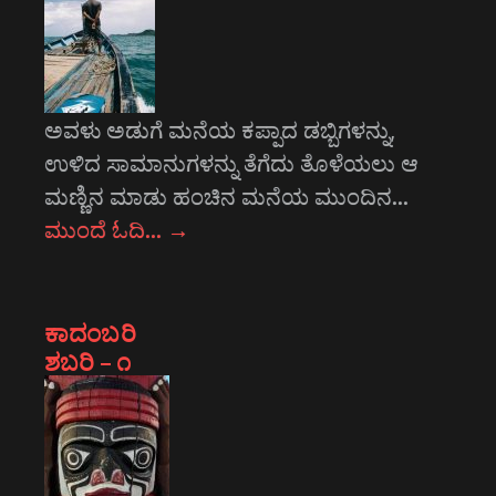
ಅವಳು ಅಡುಗೆ ಮನೆಯ ಕಪ್ಪಾದ ಡಬ್ಬಿಗಳನ್ನು,
ಉಳಿದ ಸಾಮಾನುಗಳನ್ನು ತೆಗೆದು ತೊಳೆಯಲು ಆ
ಮಣ್ಣಿನ ಮಾಡು ಹಂಚಿನ ಮನೆಯ ಮುಂದಿನ…
ಮುಂದೆ ಓದಿ…
→
ಕಾದಂಬರಿ
ಶಬರಿ – ೧