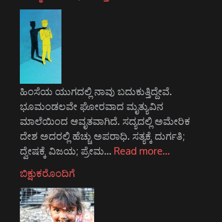
ಹಿಂಸೆಯ ಯುಗದಲ್ಲಿ ನಾವು ಬದುಕುತ್ತಿದ್ದೇವೆ.
ಭೂಮಂಡಲವೇ ಘೋರವಾದ ಮೃತ್ಯುವಿನ
ಮಾಲೆಯಿಂದ ಆವೃತವಾಗಿದೆ. ಸದ್ಯದಲ್ಲಿ ಅಮೇರಿಕ
ದೇಶ ಅದರಲ್ಲಿ ಹೆಚ್ಚು ಅಪರಾಧಿ. ಸತ್ಯಕ್ಕೆ ದುರ್ಗತಿ;
ದ್ವೇಷಕ್ಕೆ ವಿಜಯ; ಪ್ರೇಮ…
Read more…
ಬಿಕ್ಷುಕರೊಂದಿಗೆ