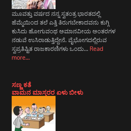
ಮೂವತ್ತು ವರ್ಷದ ನನ್ನ ಸ್ವತಂತ್ರ ಭಾರತದಲ್ಲಿ
ಹೆಮ್ಮೆಯಿಂದ ತಲೆ ಎತ್ತಿ ತಿರುಗಬೇಕಾದವನು ಕುಗ್ಗಿ
ಕುಸಿದು ಹೋಗುವಂಥ ಅಮಾನವೀಯ ಅಂತರಗಳ
ನಡುವೆ ಉಸಿರಾಡುತ್ತಿದ್ದೇನೆ. ವೈಭೋಗದಲ್ಲಿರುವ
ಸ್ವಪ್ರತಿಷ್ಟಿತ ರಾಜಕಾರಣಿಗಳು ಒಂದು…
Read
more…
ಸಣ್ಣ ಕತೆ
ವಾಮನ ಮಾಸ್ತರರ ಏಳು ಬೀಳು