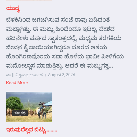
ಯುದ್ಧ
ಬೆಳಕಿನಿಂದ ಜಗಜಗಿಸುವ ಸಂಜೆ ರಾವು ಬಡಿದಂತೆ
ಮಬ್ಬಾಗಿತ್ತು. ಈ ಮಬ್ಬು ಹಿಂದೆಂದೂ ಇದಿಲ್ಲ. ದೇಶದ
ಹದಿನೇಳು ವರ್ಷದ ಸ್ವಾತಂತ್ರದಲ್ಲಿ, ಮಧ್ಯಮ ತರಗತಿಯ
ಜೀವನ ಕೈ ಬಾಯಿಯಾಗಿದ್ದರೂ ದೂರದ ಆಶಯ
ಹೊಂಗಿರಣವೊಂದು ಸದಾ ಹೊಳೆದು ಭಾವೀ ಪೀಳಿಗೆಯ
ಮನೋಲ್ಲಾಸ ಮಾಡುತ್ತಿತ್ತು. ಆದರೆ ಈ ಮಬ್ಬುಗತ್ತ...
ಡಾ || ವಿಶ್ವನಾಥ ಕಾರ್ನಾಡ
August 2, 2026
Read More
ಸಣ್ಣ ಕಥೆ
ಇರುವುದೆಲ್ಲವ ಬಿಟ್ಟು………