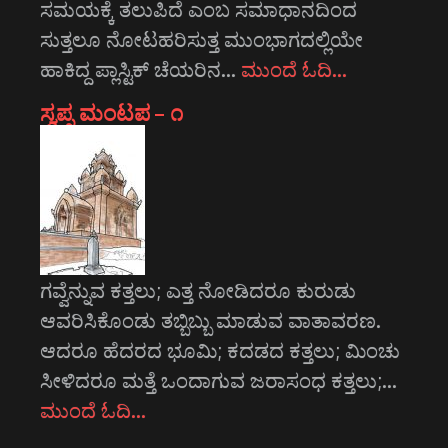
ಸಮಯಕ್ಕೆ ತಲುಪಿದೆ ಎಂಬ ಸಮಾಧಾನದಿಂದ
ಸುತ್ತಲೂ ನೋಟಹರಿಸುತ್ತ ಮುಂಭಾಗದಲ್ಲಿಯೇ
ಹಾಕಿದ್ದ ಪ್ಲಾಸ್ಟಿಕ್ ಚೆಯರಿನ…
ಮುಂದೆ ಓದಿ…
ಸ್ವಪ್ನ ಮಂಟಪ – ೧
ಗವ್ವೆನ್ನುವ ಕತ್ತಲು; ಎತ್ತ ನೋಡಿದರೂ ಕುರುಡು
ಆವರಿಸಿಕೊಂಡು ತಬ್ಬಿಬ್ಬು ಮಾಡುವ ವಾತಾವರಣ.
ಆದರೂ ಹೆದರದ ಭೂಮಿ; ಕದಡದ ಕತ್ತಲು; ಮಿಂಚು
ಸೀಳಿದರೂ ಮತ್ತೆ ಒಂದಾಗುವ ಜರಾಸಂಧ ಕತ್ತಲು;…
ಮುಂದೆ ಓದಿ…