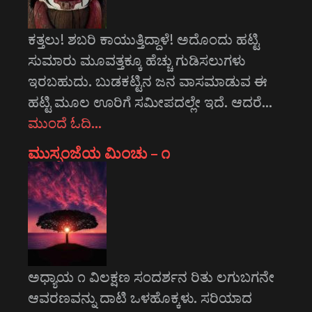
ಕತ್ತಲು! ಶಬರಿ ಕಾಯುತ್ತಿದ್ದಾಳೆ! ಅದೊಂದು ಹಟ್ಟಿ
ಸುಮಾರು ಮೂವತ್ತಕ್ಕೂ ಹೆಚ್ಚು ಗುಡಿಸಲುಗಳು
ಇರಬಹುದು. ಬುಡಕಟ್ಟಿನ ಜನ ವಾಸಮಾಡುವ ಈ
ಹಟ್ಟಿ ಮೂಲ ಊರಿಗೆ ಸಮೀಪದಲ್ಲೇ ಇದೆ. ಆದರೆ…
ಮುಂದೆ ಓದಿ…
ಮುಸ್ಸಂಜೆಯ ಮಿಂಚು – ೧
ಅಧ್ಯಾಯ ೧ ವಿಲಕ್ಷಣ ಸಂದರ್ಶನ ರಿತು ಲಗುಬಗನೇ
ಆವರಣವನ್ನು ದಾಟಿ ಒಳಹೊಕ್ಕಳು. ಸರಿಯಾದ