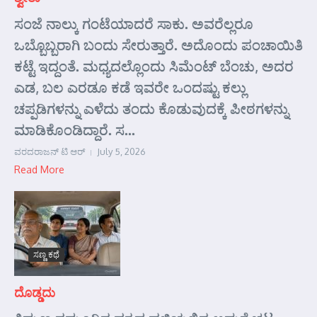
ಸಂಜೆ ನಾಲ್ಕು ಗಂಟೆಯಾದರೆ ಸಾಕು. ಅವರೆಲ್ಲರೂ
ಒಬ್ಬೊಬ್ಬರಾಗಿ ಬಂದು ಸೇರುತ್ತಾರೆ. ಅದೊಂದು ಪಂಚಾಯಿತಿ
ಕಟ್ಟೆ ಇದ್ದಂತೆ. ಮಧ್ಯದಲ್ಲೊಂದು ಸಿಮೆಂಟ್ ಬೆಂಚು, ಅದರ
ಎಡ, ಬಲ ಎರಡೂ ಕಡೆ ಇವರೇ ಒಂದಷ್ಟು ಕಲ್ಲು
ಚಪ್ಪಡಿಗಳನ್ನು ಎಳೆದು ತಂದು ಕೊಡುವುದಕ್ಕೆ ಪೀಠಗಳನ್ನು
ಮಾಡಿಕೊಂಡಿದ್ದಾರೆ. ಸ...
ವರದರಾಜನ್ ಟಿ ಆರ್
July 5, 2026
Read More
ಸಣ್ಣ ಕಥೆ
ದೊಡ್ಡದು