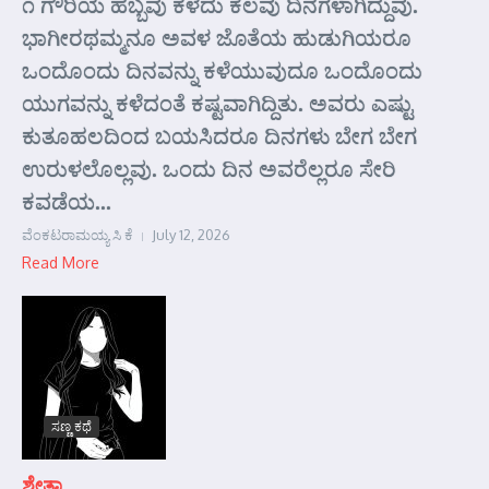
೧ ಗೌರಿಯ ಹಬ್ಬವು ಕಳೆದು ಕೆಲವು ದಿನಗಳಾಗಿದ್ದುವು.
ಭಾಗೀರಥಮ್ಮನೂ ಅವಳ ಜೊತೆಯ ಹುಡುಗಿಯರೂ
ಒಂದೊಂದು ದಿನವನ್ನು ಕಳೆಯುವುದೂ ಒಂದೊಂದು
ಯುಗವನ್ನು ಕಳೆದಂತೆ ಕಷ್ಟವಾಗಿದ್ದಿತು. ಅವರು ಎಷ್ಟು
ಕುತೂಹಲದಿಂದ ಬಯಸಿದರೂ ದಿನಗಳು ಬೇಗ ಬೇಗ
ಉರುಳಲೊಲ್ಲವು. ಒಂದು ದಿನ ಅವರೆಲ್ಲರೂ ಸೇರಿ
ಕವಡೆಯ...
ವೆಂಕಟರಾಮಯ್ಯ ಸಿ ಕೆ
July 12, 2026
Read More
ಸಣ್ಣ ಕಥೆ
ಶ್ವೇತಾ