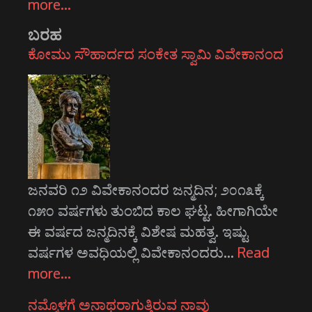
more…
ಬರಹ
ಕೋಮು ಸೌಹಾರ್ದದ ಸಂಕೇತ ಸ್ವಾಮಿ ವಿವೇಕಾನಂದ
ಜನವರಿ ೧೨ ವಿವೇಕಾನಂದರ ಜನ್ಮದಿನ; ೨೦೧೩ಕ್ಕೆ
೧೫೦ ವರ್ಷಗಳು ತುಂಬಿದ ಕಾಲ ಘಟ್ಟ. ಹೀಗಾಗಿಯೇ
ಈ ವರ್ಷದ ಜನ್ಮದಿನಕ್ಕೆ ವಿಶೇಷ ಮಹತ್ವ. ಇಷ್ಟು
ವರ್ಷಗಳ ಅವಧಿಯಲ್ಲಿ ವಿವೇಕಾನಂದರು…
Read
more…
ನಮ್ಮೊಳಗೆ ಅನಾಥರಾಗುತ್ತಿರುವ ನಾವು