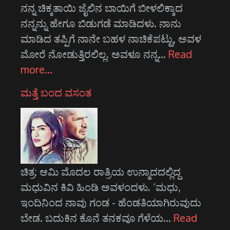
ನನ್ನ ಚಿಕ್ಕತಾಯಿ ಜೈಲಿನ ಬಾಯಿಗೆ ಬೀಳಲಿಕ್ಕಾದ
ನನ್ನನ್ನು ಹೇಗೂ ಬಿಡುಗಡೆ ಮಾಡಿದಳು. ನಾನು
ಮಾಡಿದ ತಪ್ಪಿಗೆ ನಾನೇ ಬಹಳ ನಾಚಿಕೆಪಟ್ಟು, ಅವಳ
ಮೋರೆ ನೋಡುತ್ತಿರಲಿಲ್ಲ. ಅವಳೂ ನನ್ನ…
Read
more…
ಮತ್ತೆ ಬಂದ ವಸಂತ
ಚಿತ್ರ: ಆಮಿ ಮೊದಲ ರಾತ್ರಿಯ ಉನ್ಮಾದದಲ್ಲಿದ್ದ
ಮಧುವಿನ ಕಿವಿ ಹಿಂಡಿ ಅವಳಂದಳು. ‘ಮಧು,
ಇಂದಿನಿಂದ ನಾವು ಗಂಡ - ಹೆಂಡತಿಯಾಗಿರುವುದು
ಬೇಡ. ಬದುಕಿನ ಕೊನೆ ತನಕವೂ ಗೆಳೆಯ…
Read