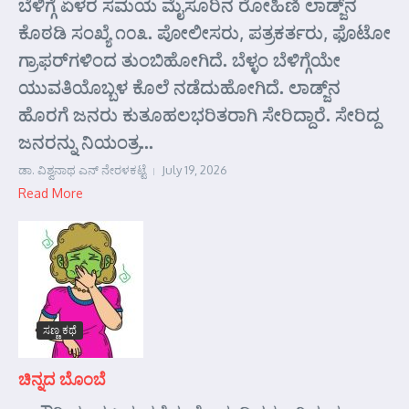
ಬೆಳಿಗ್ಗೆ ಏಳರ ಸಮಯ ಮೈಸೂರಿನ ರೋಹಿಣಿ ಲಾಡ್ಜ್‌ನ
ಕೊಠಡಿ ಸಂಖ್ಯೆ ೧೦೩. ಪೋಲೀಸರು, ಪತ್ರಕರ್ತರು, ಫೊಟೋ
ಗ್ರಾಫರ್‌ಗಳಿಂದ ತುಂಬಿಹೋಗಿದೆ. ಬೆಳ್ಳಂ ಬೆಳಿಗ್ಗೆಯೇ
ಯುವತಿಯೊಬ್ಬಳ ಕೊಲೆ ನಡೆದುಹೋಗಿದೆ. ಲಾಡ್ಜ್‌ನ
ಹೊರಗೆ ಜನರು ಕುತೂಹಲಭರಿತರಾಗಿ ಸೇರಿದ್ದಾರೆ. ಸೇರಿದ್ದ
ಜನರನ್ನು ನಿಯಂತ್ರ...
ಡಾ. ವಿಶ್ವನಾಥ ಎನ್ ನೇರಳಕಟ್ಟೆ
July 19, 2026
Read More
ಸಣ್ಣ ಕಥೆ
ಚಿನ್ನದ ಬೊಂಬೆ