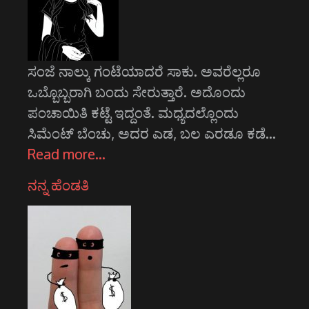
ಸಂಜೆ ನಾಲ್ಕು ಗಂಟೆಯಾದರೆ ಸಾಕು. ಅವರೆಲ್ಲರೂ
ಒಬ್ಬೊಬ್ಬರಾಗಿ ಬಂದು ಸೇರುತ್ತಾರೆ. ಅದೊಂದು
ಪಂಚಾಯಿತಿ ಕಟ್ಟೆ ಇದ್ದಂತೆ. ಮಧ್ಯದಲ್ಲೊಂದು
ಸಿಮೆಂಟ್ ಬೆಂಚು, ಅದರ ಎಡ, ಬಲ ಎರಡೂ ಕಡೆ…
Read more…
ನನ್ನ ಹೆಂಡತಿ