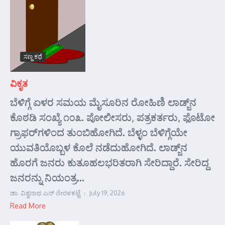
ಸಣ್ಣ ಕಥೆ
ವಿಕೃತ
ಬೆಳಿಗ್ಗೆ ಏಳರ ಸಮಯ ಮೈಸೂರಿನ ರೋಹಿಣಿ ಲಾಡ್ಜ್‌ನ
ಕೊಠಡಿ ಸಂಖ್ಯೆ ೧೦೩. ಪೋಲೀಸರು, ಪತ್ರಕರ್ತರು, ಫೊಟೋ
ಗ್ರಾಫರ್‌ಗಳಿಂದ ತುಂಬಿಹೋಗಿದೆ. ಬೆಳ್ಳಂ ಬೆಳಿಗ್ಗೆಯೇ
ಯುವತಿಯೊಬ್ಬಳ ಕೊಲೆ ನಡೆದುಹೋಗಿದೆ. ಲಾಡ್ಜ್‌ನ
ಹೊರಗೆ ಜನರು ಕುತೂಹಲಭರಿತರಾಗಿ ಸೇರಿದ್ದಾರೆ. ಸೇರಿದ್ದ
ಜನರನ್ನು ನಿಯಂತ್ರ...
ಡಾ. ವಿಶ್ವನಾಥ ಎನ್ ನೇರಳಕಟ್ಟೆ
July 19, 2026
Read More