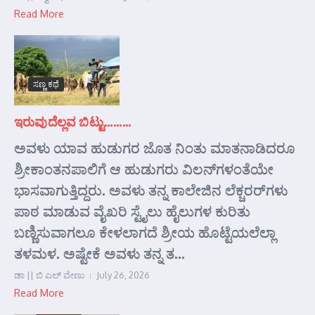
Read More
ಸಣ್ಣ ಕಥೆ
ಇರುವುದೆಲ್ಲವ ಬಿಟ್ಟು………
ಅವಳು ಯಾವ ಹುಡುಗರ ಜೊತ ನಿಂತು ಮಾತನಾಡಿದರೂ
ಶ್ರೀಕಾಂತನಪಾಲಿಗೆ ಆ ಹುಡುಗರು ವಿಲನ್‌ಗಳಂತೆಯೇ
ಭಾಸವಾಗುತ್ತಿದ್ದರು. ಅವಳು ತನ್ನ ಕಾಲೇಜಿನ ಲೆಕ್ಚರರ್‌ಗಳು
ಪಾಠ ಮಾಡುವ ವೈಖರಿ ಸ್ಟೈಲು ಹೈಲುಗಳ ಕುರಿತು
ಬಣ್ಣಿಸುವಾಗಲೂ ಕೇಳಲಾಗದೆ ಶ್ರೀಯ ಹೊಟ್ಟೆಯಲೆಲ್ಲಾ
ತಳಮಳ. ಅಷ್ಟೇಕೆ ಅವಳು ತನ್ನ ತ...
ಡಾ || ಬಿ ಎಲ್ ವೇಣು
July 26, 2026
Read More