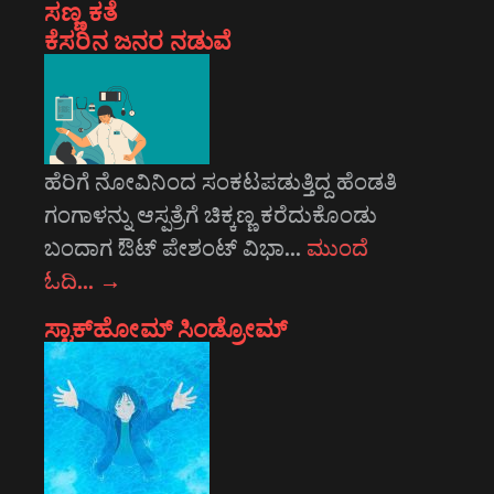
ಸಣ್ಣ ಕತೆ
ಕೆಸರಿನ ಜನರ ನಡುವೆ
ಹೆರಿಗೆ ನೋವಿನಿಂದ ಸಂಕಟಪಡುತ್ತಿದ್ದ ಹೆಂಡತಿ
ಗಂಗಾಳನ್ನು ಆಸ್ಪತ್ರೆಗೆ ಚಿಕ್ಕಣ್ಣ ಕರೆದುಕೊಂಡು
ಬಂದಾಗ ಔಟ್ ಪೇಶಂಟ್ ವಿಭಾ…
ಮುಂದೆ
ಓದಿ…
→
ಸ್ಟಾಕ್‌ಹೋಮ್ ಸಿಂಡ್ರೋಮ್