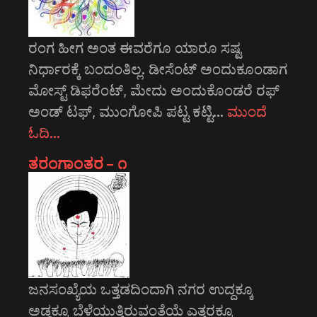
ರಂಗ ಹೀಗ ಅಂತ ಈವರೆಗೂ ಯಾರೂ ಸಷ್ಟ
ನಿರ್ಧಾರಕ್ಕೆ ಬಂದಂತಿಲ್ಲ. ಡೀಸೆಂಟ್ ಅಂದುಕೂಂಡಾಗ
ಮೋಸ್ಟ್‌ ಡಿಫರೆಂಟ್‌, ಮೇದು ಅಂದುಕೊಂಡರೆ ರಫ್
ಅಂಡ್ ಟಫ್, ಮುಂಗೋಪಿ ಪಟ್ಟ ಕಟ್ಟಿ…
ಮುಂದೆ
ಓದಿ…
ತರಂಗಾಂತರ – ೧
ಜನಸಂಖ್ಯೆಯ ಒತ್ತಡದಿಂದಾಗಿ ನಗರ ಉದ್ದಕ್ಕೂ
ಅಡ್ಡಕ್ಕೂ ಬೆಳೆಯುತ್ತಿರುವಂತೆಯೆ ಎತ್ತರಕ್ಕೂ