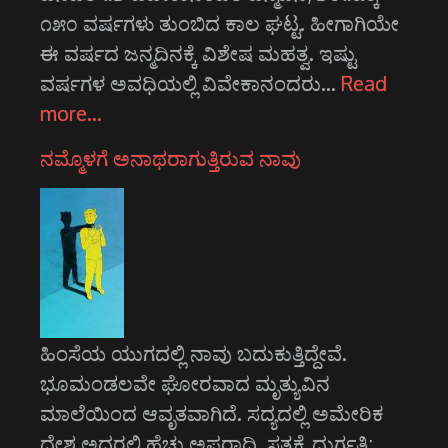
೧೫೦ ವರ್ಷಗಳು ತುಂಬಿದ ಕಾಲ ಘಟ್ಟ. ಹೀಗಾಗಿಯೇ
ಈ ವರ್ಷದ ಜನ್ಮದಿನಕ್ಕೆ ವಿಶೇಷ ಮಹತ್ವ. ಇಷ್ಟು
ವರ್ಷಗಳ ಅವಧಿಯಲ್ಲಿ ವಿವೇಕಾನಂದರು…
Read
more…
ನಮ್ಮೊಳಗೆ ಅನಾಥರಾಗುತ್ತಿರುವ ನಾವು
ಹಿಂಸೆಯ ಯುಗದಲ್ಲಿ ನಾವು ಬದುಕುತ್ತಿದ್ದೇವೆ.
ಭೂಮಂಡಲವೇ ಘೋರವಾದ ಮೃತ್ಯುವಿನ
ಮಾಲೆಯಿಂದ ಆವೃತವಾಗಿದೆ. ಸದ್ಯದಲ್ಲಿ ಅಮೇರಿಕ
ದೇಶ ಅದರಲ್ಲಿ ಹೆಚ್ಚು ಅಪರಾಧಿ. ಸತ್ಯಕ್ಕೆ ದುರ್ಗತಿ;