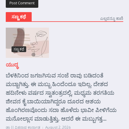
ಸಣ್ಣ ಕಥೆ
ಎಲ್ಲವನ್ನೂ ಕಾಣಿ
ಸಣ್ಣ ಕಥೆ
ಯುದ್ಧ
ಬೆಳಕಿನಿಂದ ಜಗಜಗಿಸುವ ಸಂಜೆ ರಾವು ಬಡಿದಂತೆ
ಮಬ್ಬಾಗಿತ್ತು. ಈ ಮಬ್ಬು ಹಿಂದೆಂದೂ ಇದಿಲ್ಲ. ದೇಶದ
ಹದಿನೇಳು ವರ್ಷದ ಸ್ವಾತಂತ್ರದಲ್ಲಿ, ಮಧ್ಯಮ ತರಗತಿಯ
ಜೀವನ ಕೈ ಬಾಯಿಯಾಗಿದ್ದರೂ ದೂರದ ಆಶಯ
ಹೊಂಗಿರಣವೊಂದು ಸದಾ ಹೊಳೆದು ಭಾವೀ ಪೀಳಿಗೆಯ
ಮನೋಲ್ಲಾಸ ಮಾಡುತ್ತಿತ್ತು. ಆದರೆ ಈ ಮಬ್ಬುಗತ್ತ...
ಡಾ || ವಿಶ್ವನಾಥ ಕಾರ್ನಾಡ
August 2, 2026