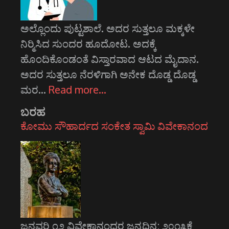
ಅಲ್ಲೊಂದು ಪುಟ್ಟಶಾಲೆ. ಅದರ ಸುತ್ತಲೂ ಮಕ್ಕಳೇ
ನಿರ್‍ಮಿಸಿದ ಸುಂದರ ಹೂದೋಟ. ಅದಕ್ಕೆ
ಹೊಂದಿಕೊಂಡಂತೆ ವಿಸ್ತಾರವಾದ ಆಟದ ಮೈದಾನ.
ಅದರ ಸುತ್ತಲೂ ನೆರಳಿಗಾಗಿ ಅನೇಕ ದೊಡ್ಡ ದೊಡ್ಡ
ಮರ…
Read more…
ಬರಹ
ಕೋಮು ಸೌಹಾರ್ದದ ಸಂಕೇತ ಸ್ವಾಮಿ ವಿವೇಕಾನಂದ
ಜನವರಿ ೧೨ ವಿವೇಕಾನಂದರ ಜನ್ಮದಿನ; ೨೦೧೩ಕ್ಕೆ