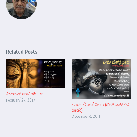
Related Posts
ಮಿಂಚುಳ್ಳಿ ಬೆಳಕಿಂಡಿ – ೯
February 27, 2017
ಒಂದು ಬೊಗಸೆ ನೀರು (ಬೀದಿ ನಾಟಕದ
ಹಾಡು)
December 6, 2011