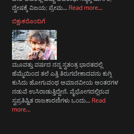
ದ್ವೇಷಕ್ಕೆ ವಿಜಯ; ಪ್ರೇಮ…
Read more…
ಬಿಕ್ಷುಕರೊಂದಿಗೆ
ಮೂವತ್ತು ವರ್ಷದ ನನ್ನ ಸ್ವತಂತ್ರ ಭಾರತದಲ್ಲಿ
ಹೆಮ್ಮೆಯಿಂದ ತಲೆ ಎತ್ತಿ ತಿರುಗಬೇಕಾದವನು ಕುಗ್ಗಿ
ಕುಸಿದು ಹೋಗುವಂಥ ಅಮಾನವೀಯ ಅಂತರಗಳ
ನಡುವೆ ಉಸಿರಾಡುತ್ತಿದ್ದೇನೆ. ವೈಭೋಗದಲ್ಲಿರುವ
ಸ್ವಪ್ರತಿಷ್ಟಿತ ರಾಜಕಾರಣಿಗಳು ಒಂದು…
Read
more…