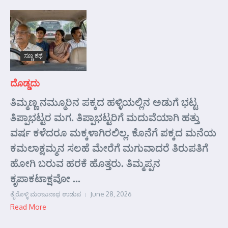
ಸಣ್ಣ ಕಥೆ
ದೊಡ್ಡದು
ತಿಮ್ಮಣ್ಣ ನಮ್ಮೂರಿನ ಪಕ್ಕದ ಹಳ್ಳಿಯಲ್ಲಿನ ಅಡುಗೆ ಭಟ್ಟ
ತಿಪ್ಪಾಭಟ್ಟರ ಮಗ. ತಿಪ್ಪಾಭಟ್ಟರಿಗೆ ಮದುವೆಯಾಗಿ ಹತ್ತು
ವರ್ಷ ಕಳೆದರೂ ಮಕ್ಕಳಾಗಿರಲಿಲ್ಲ. ಕೊನೆಗೆ ಪಕ್ಕದ ಮನೆಯ
ಕಮಲಾಕ್ಷಮ್ಮನ ಸಲಹೆ ಮೇರೆಗೆ ಮಗುವಾದರೆ ತಿರುಪತಿಗೆ
ಹೋಗಿ ಬರುವ ಹರಕೆ ಹೊತ್ತರು. ತಿಮ್ಮಪ್ಪನ
ಕೃಪಾಕಟಾಕ್ಷವೋ ...
ತೈರೊಳ್ಳಿ ಮಂಜುನಾಥ ಉಡುಪ
June 28, 2026
Read More