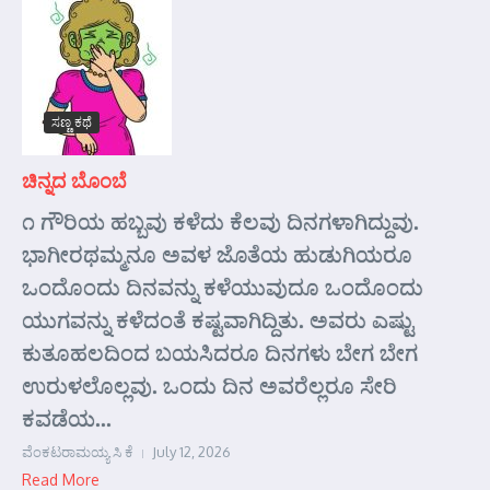
ಸಣ್ಣ ಕಥೆ
ಚಿನ್ನದ ಬೊಂಬೆ
೧ ಗೌರಿಯ ಹಬ್ಬವು ಕಳೆದು ಕೆಲವು ದಿನಗಳಾಗಿದ್ದುವು.
ಭಾಗೀರಥಮ್ಮನೂ ಅವಳ ಜೊತೆಯ ಹುಡುಗಿಯರೂ
ಒಂದೊಂದು ದಿನವನ್ನು ಕಳೆಯುವುದೂ ಒಂದೊಂದು
ಯುಗವನ್ನು ಕಳೆದಂತೆ ಕಷ್ಟವಾಗಿದ್ದಿತು. ಅವರು ಎಷ್ಟು
ಕುತೂಹಲದಿಂದ ಬಯಸಿದರೂ ದಿನಗಳು ಬೇಗ ಬೇಗ
ಉರುಳಲೊಲ್ಲವು. ಒಂದು ದಿನ ಅವರೆಲ್ಲರೂ ಸೇರಿ
ಕವಡೆಯ...
ವೆಂಕಟರಾಮಯ್ಯ ಸಿ ಕೆ
July 12, 2026
Read More