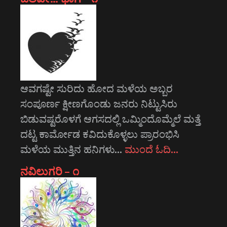
ಆವಗಷ್ಟೇ ಸುರಿದು ಹೋದ ಮಳೆಯ ಅಬ್ಬರ
ಸಂಪೂರ್ಣ ಕ್ಷೀಣಗೊಂಡು ಜನರು ನಿಟ್ಟುಸಿರು
ಬಿಡುವಷ್ಟರೊಳಗೆ ಆಗಸದಲ್ಲಿ ಒಮ್ಮಿಂದೊಮ್ಮೆಲೆ ಮತ್ತೆ
ದಟ್ಟ ಕಾರ್ಮೋಡ ಕವಿದುಕೊಳ್ಳಲು ಪ್ರಾರಂಭಿಸಿ
ಮಳೆಯ ಮುತ್ತಿನ ಹನಿಗಳು…
ಮುಂದೆ ಓದಿ…
ನವಿಲುಗರಿ – ೧