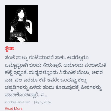
ಸಣ್ಣ ಕಥೆ
ಶ್ವೇತಾ
ಸಂಜೆ ನಾಲ್ಕು ಗಂಟೆಯಾದರೆ ಸಾಕು. ಅವರೆಲ್ಲರೂ
ಒಬ್ಬೊಬ್ಬರಾಗಿ ಬಂದು ಸೇರುತ್ತಾರೆ. ಅದೊಂದು ಪಂಚಾಯಿತಿ
ಕಟ್ಟೆ ಇದ್ದಂತೆ. ಮಧ್ಯದಲ್ಲೊಂದು ಸಿಮೆಂಟ್ ಬೆಂಚು, ಅದರ
ಎಡ, ಬಲ ಎರಡೂ ಕಡೆ ಇವರೇ ಒಂದಷ್ಟು ಕಲ್ಲು
ಚಪ್ಪಡಿಗಳನ್ನು ಎಳೆದು ತಂದು ಕೊಡುವುದಕ್ಕೆ ಪೀಠಗಳನ್ನು
ಮಾಡಿಕೊಂಡಿದ್ದಾರೆ. ಸ...
ವರದರಾಜನ್ ಟಿ ಆರ್
July 5, 2026
Read More