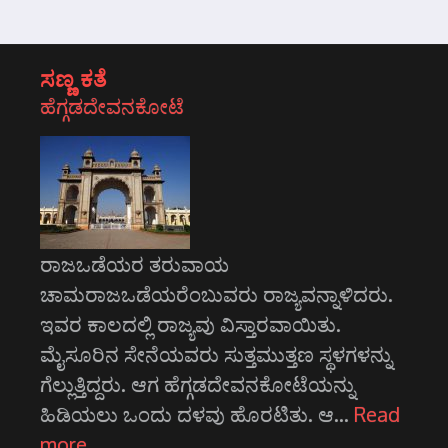
ಸಣ್ಣ ಕತೆ
ಹೆಗ್ಗಡದೇವನಕೋಟೆ
ರಾಜಒಡೆಯರ ತರುವಾಯ
ಚಾಮರಾಜಒಡೆಯರೆಂಬುವರು ರಾಜ್ಯವನ್ನಾಳಿದರು.
ಇವರ ಕಾಲದಲ್ಲಿ ರಾಜ್ಯವು ವಿಸ್ತಾರವಾಯಿತು.
ಮೈಸೂರಿನ ಸೇನೆಯವರು ಸುತ್ತಮುತ್ತಣ ಸ್ಥಳಗಳನ್ನು
ಗೆಲ್ಲುತ್ತಿದ್ದರು. ಆಗ ಹೆಗ್ಗಡದೇವನಕೋಟೆಯನ್ನು
ಹಿಡಿಯಲು ಒಂದು ದಳವು ಹೊರಟಿತು. ಆ…
Read
more…