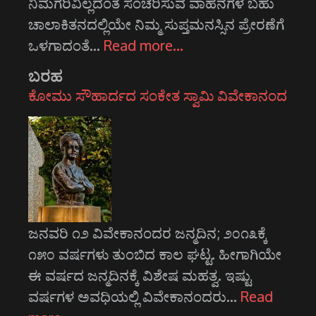
ನಿಮಗರಿವಿಲ್ಲದಂತೆ ಸಂಚರಿಸುವ ವಾಹನಗಳ ಬಹು
ಚಾಲಾಕಿತನದಲ್ಲಿಯೇ ನಿಮ್ಮ ಸುಪ್ತಮನಸ್ಸಿನ ಪ್ರೇರಣೆಗೆ
ಒಳಗಾದಂತೆ…
Read more…
ಬರಹ
ಕೋಮು ಸೌಹಾರ್ದದ ಸಂಕೇತ ಸ್ವಾಮಿ ವಿವೇಕಾನಂದ
ಜನವರಿ ೧೨ ವಿವೇಕಾನಂದರ ಜನ್ಮದಿನ; ೨೦೧೩ಕ್ಕೆ
೧೫೦ ವರ್ಷಗಳು ತುಂಬಿದ ಕಾಲ ಘಟ್ಟ. ಹೀಗಾಗಿಯೇ
ಈ ವರ್ಷದ ಜನ್ಮದಿನಕ್ಕೆ ವಿಶೇಷ ಮಹತ್ವ. ಇಷ್ಟು
ವರ್ಷಗಳ ಅವಧಿಯಲ್ಲಿ ವಿವೇಕಾನಂದರು…
Read