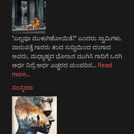
"ಎಲ್ಲವೂ ಮುಳುಗಿಹೋಯಿತೆ?" ಎಂದರು ಸ್ವಾಮಿಗಳು.
ಪಾರುಪತ್ತೆ ಗಾರರು ತಂದ ಸುದ್ದಿಯಿಂದ ದಂಗಾದ
ಅವರು, ಮಧ್ಯಾಹ್ನದ ಭೋಜನ ಮುಗಿಸಿ ಗಾದಿಗೆ ಒರಗಿ
ಅರ್ಧ ನಿದ್ರೆ ಅರ್ಧ ಎಚ್ಚರದ ಮಂಪರಿನ…
Read
more…
ಸಂಸ್ಕರಣ