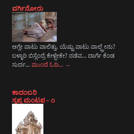
ವರ್ಗಿನೋರು
ಆಗ್ಲೇ ವಾಟು ವಾಲಿತ್ತು. ಯೆಷ್ಟು ವಾಟು ವಾಲ್ದ್ರೇನು?
ಬಳ್ಳಾರಿ ಬಿಸ್ಲೆಂದ್ರೆ ಕೇಳ್ಬೇಕೇ? ನಡೆವ... ದಾರ್ಗೆ ಕೆಂಡ
ಸುರ್ದ…
ಮುಂದೆ ಓದಿ…
→
ಕಾದಂಬರಿ
ಸ್ವಪ್ನ ಮಂಟಪ – ೧