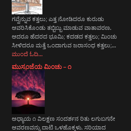
ಗವ್ವೆನ್ನುವ ಕತ್ತಲು; ಎತ್ತ ನೋಡಿದರೂ ಕುರುಡು
ಆವರಿಸಿಕೊಂಡು ತಬ್ಬಿಬ್ಬು ಮಾಡುವ ವಾತಾವರಣ.
ಆದರೂ ಹೆದರದ ಭೂಮಿ; ಕದಡದ ಕತ್ತಲು; ಮಿಂಚು
ಸೀಳಿದರೂ ಮತ್ತೆ ಒಂದಾಗುವ ಜರಾಸಂಧ ಕತ್ತಲು;…
ಮುಂದೆ ಓದಿ…
ಮುಸ್ಸಂಜೆಯ ಮಿಂಚು – ೧
ಅಧ್ಯಾಯ ೧ ವಿಲಕ್ಷಣ ಸಂದರ್ಶನ ರಿತು ಲಗುಬಗನೇ
ಆವರಣವನ್ನು ದಾಟಿ ಒಳಹೊಕ್ಕಳು. ಸರಿಯಾದ