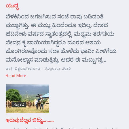
ಯುದ್ಧ
ಬೆಳಕಿನಿಂದ ಜಗಜಗಿಸುವ ಸಂಜೆ ರಾವು ಬಡಿದಂತೆ
ಮಬ್ಬಾಗಿತ್ತು. ಈ ಮಬ್ಬು ಹಿಂದೆಂದೂ ಇದಿಲ್ಲ. ದೇಶದ
ಹದಿನೇಳು ವರ್ಷದ ಸ್ವಾತಂತ್ರದಲ್ಲಿ, ಮಧ್ಯಮ ತರಗತಿಯ
ಜೀವನ ಕೈ ಬಾಯಿಯಾಗಿದ್ದರೂ ದೂರದ ಆಶಯ
ಹೊಂಗಿರಣವೊಂದು ಸದಾ ಹೊಳೆದು ಭಾವೀ ಪೀಳಿಗೆಯ
ಮನೋಲ್ಲಾಸ ಮಾಡುತ್ತಿತ್ತು. ಆದರೆ ಈ ಮಬ್ಬುಗತ್ತ...
ಡಾ || ವಿಶ್ವನಾಥ ಕಾರ್ನಾಡ
August 2, 2026
Read More
ಸಣ್ಣ ಕಥೆ
ಇರುವುದೆಲ್ಲವ ಬಿಟ್ಟು………