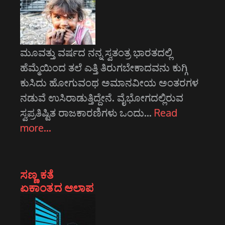
ಮೂವತ್ತು ವರ್ಷದ ನನ್ನ ಸ್ವತಂತ್ರ ಭಾರತದಲ್ಲಿ
ಹೆಮ್ಮೆಯಿಂದ ತಲೆ ಎತ್ತಿ ತಿರುಗಬೇಕಾದವನು ಕುಗ್ಗಿ
ಕುಸಿದು ಹೋಗುವಂಥ ಅಮಾನವೀಯ ಅಂತರಗಳ
ನಡುವೆ ಉಸಿರಾಡುತ್ತಿದ್ದೇನೆ. ವೈಭೋಗದಲ್ಲಿರುವ
ಸ್ವಪ್ರತಿಷ್ಟಿತ ರಾಜಕಾರಣಿಗಳು ಒಂದು…
Read
more…
ಸಣ್ಣ ಕತೆ
ಏಕಾಂತದ ಆಲಾಪ