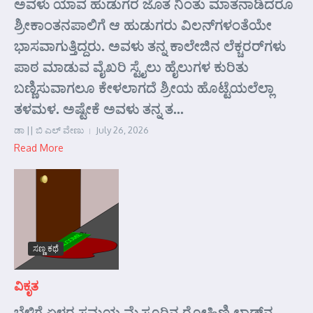
ಅವಳು ಯಾವ ಹುಡುಗರ ಜೊತ ನಿಂತು ಮಾತನಾಡಿದರೂ
ಶ್ರೀಕಾಂತನಪಾಲಿಗೆ ಆ ಹುಡುಗರು ವಿಲನ್‌ಗಳಂತೆಯೇ
ಭಾಸವಾಗುತ್ತಿದ್ದರು. ಅವಳು ತನ್ನ ಕಾಲೇಜಿನ ಲೆಕ್ಚರರ್‌ಗಳು
ಪಾಠ ಮಾಡುವ ವೈಖರಿ ಸ್ಟೈಲು ಹೈಲುಗಳ ಕುರಿತು
ಬಣ್ಣಿಸುವಾಗಲೂ ಕೇಳಲಾಗದೆ ಶ್ರೀಯ ಹೊಟ್ಟೆಯಲೆಲ್ಲಾ
ತಳಮಳ. ಅಷ್ಟೇಕೆ ಅವಳು ತನ್ನ ತ...
ಡಾ || ಬಿ ಎಲ್ ವೇಣು
July 26, 2026
Read More
ಸಣ್ಣ ಕಥೆ
ವಿಕೃತ
ಬೆಳಿಗ್ಗೆ ಏಳರ ಸಮಯ ಮೈಸೂರಿನ ರೋಹಿಣಿ ಲಾಡ್ಜ್‌ನ