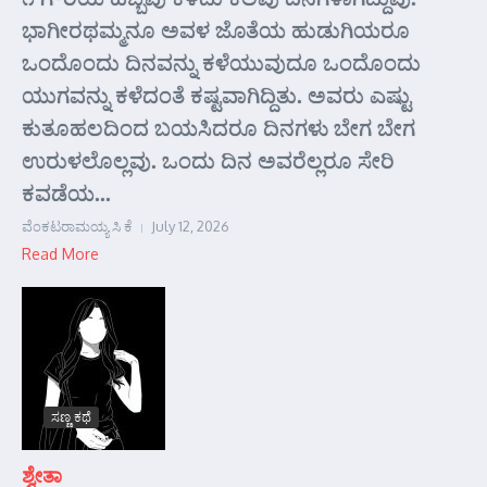
ಭಾಗೀರಥಮ್ಮನೂ ಅವಳ ಜೊತೆಯ ಹುಡುಗಿಯರೂ
ಒಂದೊಂದು ದಿನವನ್ನು ಕಳೆಯುವುದೂ ಒಂದೊಂದು
ಯುಗವನ್ನು ಕಳೆದಂತೆ ಕಷ್ಟವಾಗಿದ್ದಿತು. ಅವರು ಎಷ್ಟು
ಕುತೂಹಲದಿಂದ ಬಯಸಿದರೂ ದಿನಗಳು ಬೇಗ ಬೇಗ
ಉರುಳಲೊಲ್ಲವು. ಒಂದು ದಿನ ಅವರೆಲ್ಲರೂ ಸೇರಿ
ಕವಡೆಯ...
ವೆಂಕಟರಾಮಯ್ಯ ಸಿ ಕೆ
July 12, 2026
Read More
ಸಣ್ಣ ಕಥೆ
ಶ್ವೇತಾ