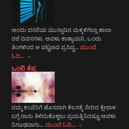
ಅಂದು ದಸರೆಯ ಮುನ್ನಾದಿನ ಮಕ್ಕಳಿಗೆಲ್ಲಾ ಶಾಲಾ
ರಜೆ ದಿವಸಗಳು. ಅವಳು ಕಾತ್ಯಾಯನಿ, ಒಂದು
ತಿಂಗಳಿಂದ ಆ ಪಟ್ಟಣದ ಪ್ರಸಿದ್ಧ…
ಮುಂದೆ
ಓದಿ…
→
ಒಂಟಿ ತೆಪ್ಪ
ನಮ್ಮ ಕಂಪೆನಿಗೆ ಹೊಸದಾಗಿ ಕೆಲಸಕ್ಕೆ ಸೇರಿದ ಕ್ಲೇರಾಳ
ಬಗ್ಗೆ ನಾನು ತಿಳಿದುಕೊಳ್ಳಲು ಪ್ರಯತ್ನಿಸಿದಷ್ಟೂ ಅವಳು
ನಿಗೂಢವಾಗು…
ಮುಂದೆ ಓದಿ…
→