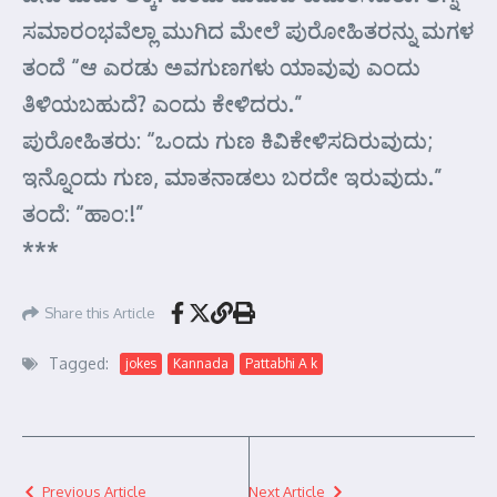
ಸಮಾರಂಭವೆಲ್ಲಾ ಮುಗಿದ ಮೇಲೆ ಪುರೋಹಿತರನ್ನು ಮಗಳ
ತಂದೆ “ಆ ಎರಡು ಅವಗುಣಗಳು ಯಾವುವು ಎಂದು
ತಿಳಿಯಬಹುದೆ? ಎಂದು ಕೇಳಿದರು.”
ಪುರೋಹಿತರು: “ಒಂದು ಗುಣ ಕಿವಿಕೇಳಿಸದಿರುವುದು;
ಇನ್ನೊಂದು ಗುಣ, ಮಾತನಾಡಲು ಬರದೇ ಇರುವುದು.”
ತಂದೆ: “ಹಾಂ:!”
***
Share this Article
Tagged:
jokes
Kannada
Pattabhi A k
Previous Article
Next Article