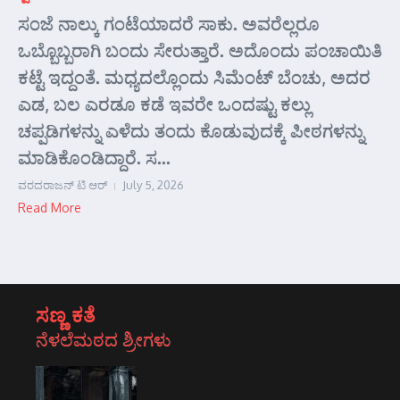
ಸಂಜೆ ನಾಲ್ಕು ಗಂಟೆಯಾದರೆ ಸಾಕು. ಅವರೆಲ್ಲರೂ
ಒಬ್ಬೊಬ್ಬರಾಗಿ ಬಂದು ಸೇರುತ್ತಾರೆ. ಅದೊಂದು ಪಂಚಾಯಿತಿ
ಕಟ್ಟೆ ಇದ್ದಂತೆ. ಮಧ್ಯದಲ್ಲೊಂದು ಸಿಮೆಂಟ್ ಬೆಂಚು, ಅದರ
ಎಡ, ಬಲ ಎರಡೂ ಕಡೆ ಇವರೇ ಒಂದಷ್ಟು ಕಲ್ಲು
ಚಪ್ಪಡಿಗಳನ್ನು ಎಳೆದು ತಂದು ಕೊಡುವುದಕ್ಕೆ ಪೀಠಗಳನ್ನು
ಮಾಡಿಕೊಂಡಿದ್ದಾರೆ. ಸ...
ವರದರಾಜನ್ ಟಿ ಆರ್
July 5, 2026
Read More
ಸಣ್ಣ ಕತೆ
ನೆಳಲೆಮಠದ ಶ್ರೀಗಳು