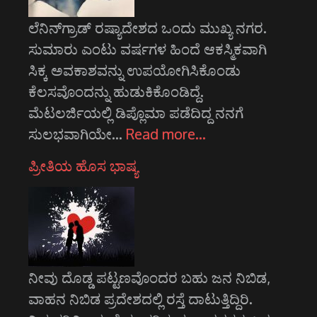
ಲೆನಿನ್‌ಗ್ರಾಡ್ ರಷ್ಯಾದೇಶದ ಒಂದು ಮುಖ್ಯ ನಗರ.
ಸುಮಾರು ಎಂಟು ವರ್ಷಗಳ ಹಿಂದೆ ಆಕಸ್ಮಿಕವಾಗಿ
ಸಿಕ್ಕ ಅವಕಾಶವನ್ನು ಉಪಯೋಗಿಸಿಕೊಂಡು
ಕೆಲಸವೊಂದನ್ನು ಹುಡುಕಿಕೊಂಡಿದ್ದೆ.
ಮೆಟಲರ್ಜಿಯಲ್ಲಿ ಡಿಪ್ಲೊಮಾ ಪಡೆದಿದ್ದ ನನಗೆ
ಸುಲಭವಾಗಿಯೇ…
Read more…
ಪ್ರೀತಿಯ ಹೊಸ ಭಾಷ್ಯ
ನೀವು ದೊಡ್ಡ ಪಟ್ಟಣವೊಂದರ ಬಹು ಜನ ನಿಬಿಡ,
ವಾಹನ ನಿಬಿಡ ಪ್ರದೇಶದಲ್ಲಿ ರಸ್ತೆ ದಾಟುತ್ತಿದ್ದಿರಿ.