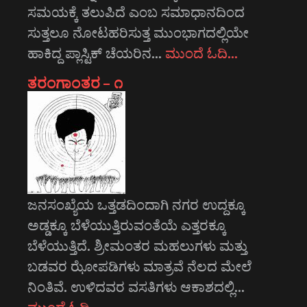
ಸಮಯಕ್ಕೆ ತಲುಪಿದೆ ಎಂಬ ಸಮಾಧಾನದಿಂದ
ಸುತ್ತಲೂ ನೋಟಹರಿಸುತ್ತ ಮುಂಭಾಗದಲ್ಲಿಯೇ
ಹಾಕಿದ್ದ ಪ್ಲಾಸ್ಟಿಕ್ ಚೆಯರಿನ…
ಮುಂದೆ ಓದಿ…
ತರಂಗಾಂತರ – ೧
ಜನಸಂಖ್ಯೆಯ ಒತ್ತಡದಿಂದಾಗಿ ನಗರ ಉದ್ದಕ್ಕೂ
ಅಡ್ಡಕ್ಕೂ ಬೆಳೆಯುತ್ತಿರುವಂತೆಯೆ ಎತ್ತರಕ್ಕೂ
ಬೆಳೆಯುತ್ತಿದೆ. ಶ್ರೀಮಂತರ ಮಹಲುಗಳು ಮತ್ತು
ಬಡವರ ಝೋಪಡಿಗಳು ಮಾತ್ರವೆ ನೆಲದ ಮೇಲೆ
ನಿಂತಿವೆ. ಉಳಿದವರ ವಸತಿಗಳು ಆಕಾಶದಲ್ಲಿ…