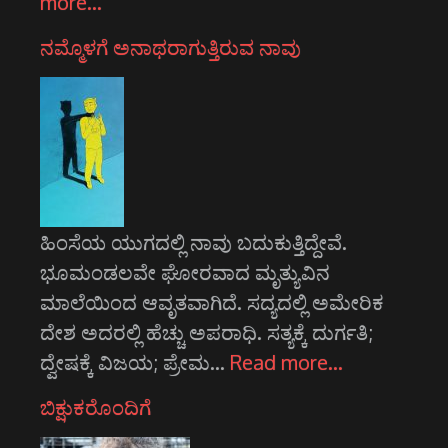
more…
ನಮ್ಮೊಳಗೆ ಅನಾಥರಾಗುತ್ತಿರುವ ನಾವು
ಹಿಂಸೆಯ ಯುಗದಲ್ಲಿ ನಾವು ಬದುಕುತ್ತಿದ್ದೇವೆ.
ಭೂಮಂಡಲವೇ ಘೋರವಾದ ಮೃತ್ಯುವಿನ
ಮಾಲೆಯಿಂದ ಆವೃತವಾಗಿದೆ. ಸದ್ಯದಲ್ಲಿ ಅಮೇರಿಕ
ದೇಶ ಅದರಲ್ಲಿ ಹೆಚ್ಚು ಅಪರಾಧಿ. ಸತ್ಯಕ್ಕೆ ದುರ್ಗತಿ;
ದ್ವೇಷಕ್ಕೆ ವಿಜಯ; ಪ್ರೇಮ…
Read more…
ಬಿಕ್ಷುಕರೊಂದಿಗೆ