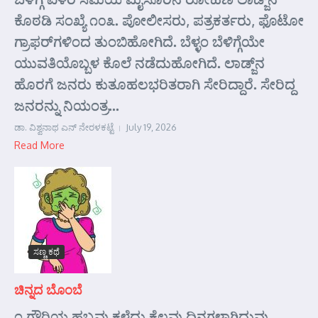
ಕೊಠಡಿ ಸಂಖ್ಯೆ ೧೦೩. ಪೋಲೀಸರು, ಪತ್ರಕರ್ತರು, ಫೊಟೋ
ಗ್ರಾಫರ್‌ಗಳಿಂದ ತುಂಬಿಹೋಗಿದೆ. ಬೆಳ್ಳಂ ಬೆಳಿಗ್ಗೆಯೇ
ಯುವತಿಯೊಬ್ಬಳ ಕೊಲೆ ನಡೆದುಹೋಗಿದೆ. ಲಾಡ್ಜ್‌ನ
ಹೊರಗೆ ಜನರು ಕುತೂಹಲಭರಿತರಾಗಿ ಸೇರಿದ್ದಾರೆ. ಸೇರಿದ್ದ
ಜನರನ್ನು ನಿಯಂತ್ರ...
ಡಾ. ವಿಶ್ವನಾಥ ಎನ್ ನೇರಳಕಟ್ಟೆ
July 19, 2026
Read More
ಸಣ್ಣ ಕಥೆ
ಚಿನ್ನದ ಬೊಂಬೆ
೧ ಗೌರಿಯ ಹಬ್ಬವು ಕಳೆದು ಕೆಲವು ದಿನಗಳಾಗಿದ್ದುವು.