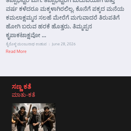
ವರ್ಷ ಕಳೆದರೂ ಮಕ್ಕಳಾಗಿರಲಿಲ್ಲ. ಕೊನೆಗೆ ಪಕ್ಕದ ಮನೆಯ
ಕಮಲಾಕ್ಷಮ್ಮನ ಸಲಹೆ ಮೇರೆಗೆ ಮಗುವಾದರೆ ತಿರುಪತಿಗೆ
ಹೋಗಿ ಬರುವ ಹರಕೆ ಹೊತ್ತರು. ತಿಮ್ಮಪ್ಪನ
ಕೃಪಾಕಟಾಕ್ಷವೋ ...
ತೈರೊಳ್ಳಿ ಮಂಜುನಾಥ ಉಡುಪ
June 28, 2026
Read More
ಸಣ್ಣ ಕತೆ
ಮಾತು-ಕತೆ