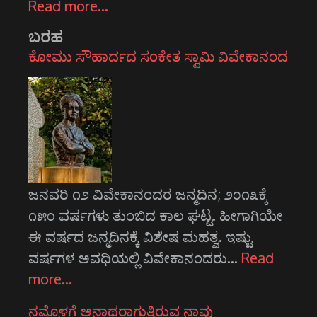
Read more…
ಬರಹ
ಕೋಮು ಸೌಹಾರ್ದದ ಸಂಕೇತ ಸ್ವಾಮಿ ವಿವೇಕಾನಂದ
ಜನವರಿ ೧೨ ವಿವೇಕಾನಂದರ ಜನ್ಮದಿನ; ೨೦೧೩ಕ್ಕೆ
೧೫೦ ವರ್ಷಗಳು ತುಂಬಿದ ಕಾಲ ಘಟ್ಟ. ಹೀಗಾಗಿಯೇ
ಈ ವರ್ಷದ ಜನ್ಮದಿನಕ್ಕೆ ವಿಶೇಷ ಮಹತ್ವ. ಇಷ್ಟು
ವರ್ಷಗಳ ಅವಧಿಯಲ್ಲಿ ವಿವೇಕಾನಂದರು…
Read
more…
ನಮ್ಮೊಳಗೆ ಅನಾಥರಾಗುತ್ತಿರುವ ನಾವು