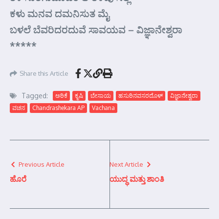
ಕಳು ಮನವ ದಮನಿಸುತ ಮೈ
ಬಳಲೆ ಬೆವರಿದರದುವೆ ಸಾವಯವ – ವಿಜ್ಞಾನೇಶ್ವರಾ
*****
Share this Article
Tagged:
ಅರಿಕೆ
ಕೃಷಿ
ಬೇಸಾಯ
ಹಸುರಿನವಸರದೊಳ್
ವಿಜ್ಞಾನೇಶ್ವರಾ
ವಚನ
Chandrashekara AP
Vachana
Previous Article
Next Article
ಹೊರೆ
ಯುದ್ಧ ಮತ್ತು ಶಾಂತಿ