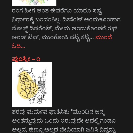
ರಂಗ ಹೀಗ ಅಂತ ಈವರೆಗೂ ಯಾರೂ ಸಷ್ಟ
ನಿರ್ಧಾರಕ್ಕೆ ಬಂದಂತಿಲ್ಲ. ಡೀಸೆಂಟ್ ಅಂದುಕೂಂಡಾಗ
ಮೋಸ್ಟ್‌ ಡಿಫರೆಂಟ್‌, ಮೇದು ಅಂದುಕೊಂಡರೆ ರಫ್
ಅಂಡ್ ಟಫ್, ಮುಂಗೋಪಿ ಪಟ್ಟ ಕಟ್ಟಿ…
ಮುಂದೆ
ಓದಿ…
ಪುಂಸ್ತ್ರೀ – ೧
ಶರವು ಮರ್ಮವ ಘಾತಿಸಿತು "ಮುಂದಿನ ಜನ್ಮ
ಅಂತನ್ನುವುದು ಒಂದು ಇರುವುದೇ ಆದಲ್ಲಿ ಗಂಡೂ
ಅಲ್ಲದ, ಹೆಣ್ಣೂ ಅಲ್ಲದ ಜೀವಿಯಾಗಿ ಜನಿಸಿ ನಿನ್ನನ್ನು