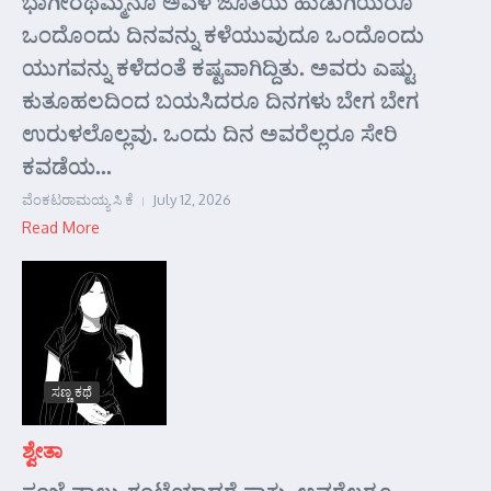
ಭಾಗೀರಥಮ್ಮನೂ ಅವಳ ಜೊತೆಯ ಹುಡುಗಿಯರೂ
ಒಂದೊಂದು ದಿನವನ್ನು ಕಳೆಯುವುದೂ ಒಂದೊಂದು
ಯುಗವನ್ನು ಕಳೆದಂತೆ ಕಷ್ಟವಾಗಿದ್ದಿತು. ಅವರು ಎಷ್ಟು
ಕುತೂಹಲದಿಂದ ಬಯಸಿದರೂ ದಿನಗಳು ಬೇಗ ಬೇಗ
ಉರುಳಲೊಲ್ಲವು. ಒಂದು ದಿನ ಅವರೆಲ್ಲರೂ ಸೇರಿ
ಕವಡೆಯ...
ವೆಂಕಟರಾಮಯ್ಯ ಸಿ ಕೆ
July 12, 2026
Read More
ಸಣ್ಣ ಕಥೆ
ಶ್ವೇತಾ