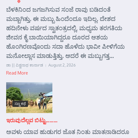
ಬೆಳಕಿನಿಂದ ಜಗಜಗಿಸುವ ಸಂಜೆ ರಾವು ಬಡಿದಂತೆ
ಮಬ್ಬಾಗಿತ್ತು. ಈ ಮಬ್ಬು ಹಿಂದೆಂದೂ ಇದಿಲ್ಲ. ದೇಶದ
ಹದಿನೇಳು ವರ್ಷದ ಸ್ವಾತಂತ್ರದಲ್ಲಿ, ಮಧ್ಯಮ ತರಗತಿಯ
ಜೀವನ ಕೈ ಬಾಯಿಯಾಗಿದ್ದರೂ ದೂರದ ಆಶಯ
ಹೊಂಗಿರಣವೊಂದು ಸದಾ ಹೊಳೆದು ಭಾವೀ ಪೀಳಿಗೆಯ
ಮನೋಲ್ಲಾಸ ಮಾಡುತ್ತಿತ್ತು. ಆದರೆ ಈ ಮಬ್ಬುಗತ್ತ...
ಡಾ || ವಿಶ್ವನಾಥ ಕಾರ್ನಾಡ
August 2, 2026
Read More
ಸಣ್ಣ ಕಥೆ
ಇರುವುದೆಲ್ಲವ ಬಿಟ್ಟು………
ಅವಳು ಯಾವ ಹುಡುಗರ ಜೊತ ನಿಂತು ಮಾತನಾಡಿದರೂ