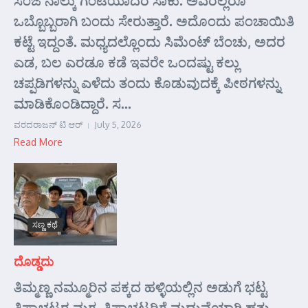
ಸಂಜೆ ನಾಲ್ಕು ಗಂಟೆಯಾದರೆ ಸಾಕು. ಅವರೆಲ್ಲರೂ
ಒಬ್ಬೊಬ್ಬರಾಗಿ ಬಂದು ಸೇರುತ್ತಾರೆ. ಅದೊಂದು ಪಂಚಾಯಿತಿ
ಕಟ್ಟೆ ಇದ್ದಂತೆ. ಮಧ್ಯದಲ್ಲೊಂದು ಸಿಮೆಂಟ್ ಬೆಂಚು, ಅದರ
ಎಡ, ಬಲ ಎರಡೂ ಕಡೆ ಇವರೇ ಒಂದಷ್ಟು ಕಲ್ಲು
ಚಪ್ಪಡಿಗಳನ್ನು ಎಳೆದು ತಂದು ಕೊಡುವುದಕ್ಕೆ ಪೀಠಗಳನ್ನು
ಮಾಡಿಕೊಂಡಿದ್ದಾರೆ. ಸ...
ವರದರಾಜನ್ ಟಿ ಆರ್
July 5, 2026
Read More
ಸಣ್ಣ ಕಥೆ
ದೊಡ್ಡದು
ತಿಮ್ಮಣ್ಣ ನಮ್ಮೂರಿನ ಪಕ್ಕದ ಹಳ್ಳಿಯಲ್ಲಿನ ಅಡುಗೆ ಭಟ್ಟ
ತಿಪ್ಪಾಭಟ್ಟರ ಮಗ. ತಿಪ್ಪಾಭಟ್ಟರಿಗೆ ಮದುವೆಯಾಗಿ ಹತ್ತು