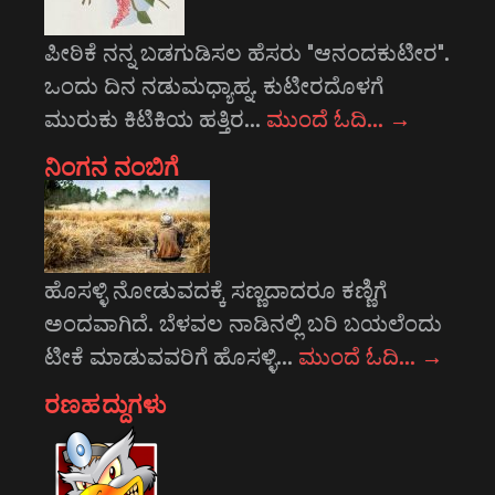
ಪೀಠಿಕೆ ನನ್ನ ಬಡಗುಡಿಸಲ ಹೆಸರು "ಆನಂದಕುಟೀರ".
ಒಂದು ದಿನ ನಡುಮಧ್ಯಾಹ್ನ. ಕುಟೀರದೊಳಗೆ
ಮುರುಕು ಕಿಟಿಕಿಯ ಹತ್ತಿರ…
ಮುಂದೆ ಓದಿ…
→
ನಿಂಗನ ನಂಬಿಗೆ
ಹೊಸಳ್ಳಿ ನೋಡುವದಕ್ಕೆ ಸಣ್ಣದಾದರೂ ಕಣ್ಣಿಗೆ
ಅಂದವಾಗಿದೆ. ಬೆಳವಲ ನಾಡಿನಲ್ಲಿ ಬರಿ ಬಯಲೆಂದು
ಟೀಕೆ ಮಾಡುವವರಿಗೆ ಹೊಸಳ್ಳಿ…
ಮುಂದೆ ಓದಿ…
→
ರಣಹದ್ದುಗಳು