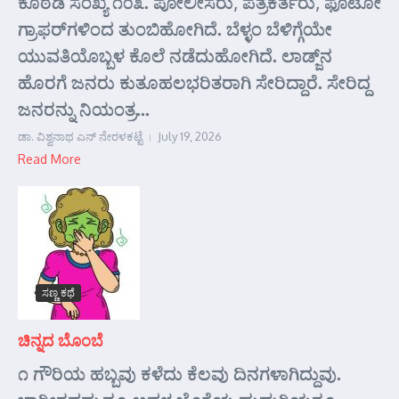
ಕೊಠಡಿ ಸಂಖ್ಯೆ ೧೦೩. ಪೋಲೀಸರು, ಪತ್ರಕರ್ತರು, ಫೊಟೋ
ಗ್ರಾಫರ್‌ಗಳಿಂದ ತುಂಬಿಹೋಗಿದೆ. ಬೆಳ್ಳಂ ಬೆಳಿಗ್ಗೆಯೇ
ಯುವತಿಯೊಬ್ಬಳ ಕೊಲೆ ನಡೆದುಹೋಗಿದೆ. ಲಾಡ್ಜ್‌ನ
ಹೊರಗೆ ಜನರು ಕುತೂಹಲಭರಿತರಾಗಿ ಸೇರಿದ್ದಾರೆ. ಸೇರಿದ್ದ
ಜನರನ್ನು ನಿಯಂತ್ರ...
ಡಾ. ವಿಶ್ವನಾಥ ಎನ್ ನೇರಳಕಟ್ಟೆ
July 19, 2026
Read More
ಸಣ್ಣ ಕಥೆ
ಚಿನ್ನದ ಬೊಂಬೆ
೧ ಗೌರಿಯ ಹಬ್ಬವು ಕಳೆದು ಕೆಲವು ದಿನಗಳಾಗಿದ್ದುವು.