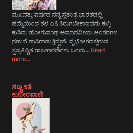
ಮೂವತ್ತು ವರ್ಷದ ನನ್ನ ಸ್ವತಂತ್ರ ಭಾರತದಲ್ಲಿ
ಹೆಮ್ಮೆಯಿಂದ ತಲೆ ಎತ್ತಿ ತಿರುಗಬೇಕಾದವನು ಕುಗ್ಗಿ
ಕುಸಿದು ಹೋಗುವಂಥ ಅಮಾನವೀಯ ಅಂತರಗಳ
ನಡುವೆ ಉಸಿರಾಡುತ್ತಿದ್ದೇನೆ. ವೈಭೋಗದಲ್ಲಿರುವ
ಸ್ವಪ್ರತಿಷ್ಟಿತ ರಾಜಕಾರಣಿಗಳು ಒಂದು…
Read
more…
ಸಣ್ಣ ಕತೆ
ಕುಟೀರವಾಣಿ