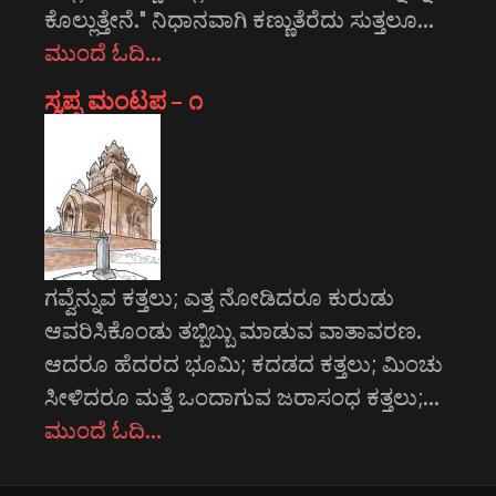
ಕೊಲ್ಲುತ್ತೇನೆ." ನಿಧಾನವಾಗಿ ಕಣ್ಣುತೆರೆದು ಸುತ್ತಲೂ…
ಮುಂದೆ ಓದಿ…
ಸ್ವಪ್ನ ಮಂಟಪ – ೧
ಗವ್ವೆನ್ನುವ ಕತ್ತಲು; ಎತ್ತ ನೋಡಿದರೂ ಕುರುಡು
ಆವರಿಸಿಕೊಂಡು ತಬ್ಬಿಬ್ಬು ಮಾಡುವ ವಾತಾವರಣ.
ಆದರೂ ಹೆದರದ ಭೂಮಿ; ಕದಡದ ಕತ್ತಲು; ಮಿಂಚು
ಸೀಳಿದರೂ ಮತ್ತೆ ಒಂದಾಗುವ ಜರಾಸಂಧ ಕತ್ತಲು;…
ಮುಂದೆ ಓದಿ…