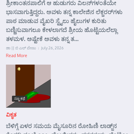
ಶ್ರೀಕಾಂತನಪಾಲಿಗೆ ಆ ಹುಡುಗರು ವಿಲನ್‌ಗಳಂತೆಯೇ
ಭಾಸವಾಗುತ್ತಿದ್ದರು. ಅವಳು ತನ್ನ ಕಾಲೇಜಿನ ಲೆಕ್ಚರರ್‌ಗಳು
ಪಾಠ ಮಾಡುವ ವೈಖರಿ ಸ್ಟೈಲು ಹೈಲುಗಳ ಕುರಿತು
ಬಣ್ಣಿಸುವಾಗಲೂ ಕೇಳಲಾಗದೆ ಶ್ರೀಯ ಹೊಟ್ಟೆಯಲೆಲ್ಲಾ
ತಳಮಳ. ಅಷ್ಟೇಕೆ ಅವಳು ತನ್ನ ತ...
ಡಾ || ಬಿ ಎಲ್ ವೇಣು
July 26, 2026
Read More
ಸಣ್ಣ ಕಥೆ
ವಿಕೃತ
ಬೆಳಿಗ್ಗೆ ಏಳರ ಸಮಯ ಮೈಸೂರಿನ ರೋಹಿಣಿ ಲಾಡ್ಜ್‌ನ