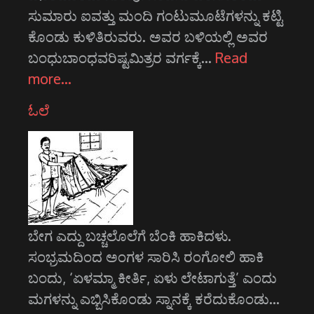
ಸುಮಾರು ಐವತ್ತು ಮಂದಿ ಗಂಟುಮೂಟೆಗಳನ್ನು ಕಟ್ಟಿ
ಕೊಂಡು ಕುಳಿತಿರುವರು. ಅವರ ಬಳಿಯಲ್ಲಿ ಅವರ
ಬಂಧುಬಾಂಧವರಿಷ್ಟಮಿತ್ರರ ವರ್ಗಕ್ಕೆ…
Read
more…
ಓಲೆ
ಬೇಗ ಎದ್ದು ಬಚ್ಚಲೊಲೆಗೆ ಬೆಂಕಿ ಹಾಕಿದಳು.
ಸಂಭ್ರಮದಿಂದ ಅಂಗಳ ಸಾರಿಸಿ ರಂಗೋಲಿ ಹಾಕಿ
ಬಂದು, ‘ಏಳಮ್ಮಾ ಕೀರ್ತಿ, ಏಳು ಲೇಟಾಗುತ್ತೆ’ ಎಂದು
ಮಗಳನ್ನು ಎಬ್ಬಿಸಿಕೊಂಡು ಸ್ನಾನಕ್ಕೆ ಕರೆದುಕೊಂಡು…