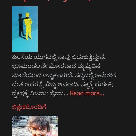
ಹಿಂಸೆಯ ಯುಗದಲ್ಲಿ ನಾವು ಬದುಕುತ್ತಿದ್ದೇವೆ.
ಭೂಮಂಡಲವೇ ಘೋರವಾದ ಮೃತ್ಯುವಿನ
ಮಾಲೆಯಿಂದ ಆವೃತವಾಗಿದೆ. ಸದ್ಯದಲ್ಲಿ ಅಮೇರಿಕ
ದೇಶ ಅದರಲ್ಲಿ ಹೆಚ್ಚು ಅಪರಾಧಿ. ಸತ್ಯಕ್ಕೆ ದುರ್ಗತಿ;
ದ್ವೇಷಕ್ಕೆ ವಿಜಯ; ಪ್ರೇಮ…
Read more…
ಬಿಕ್ಷುಕರೊಂದಿಗೆ