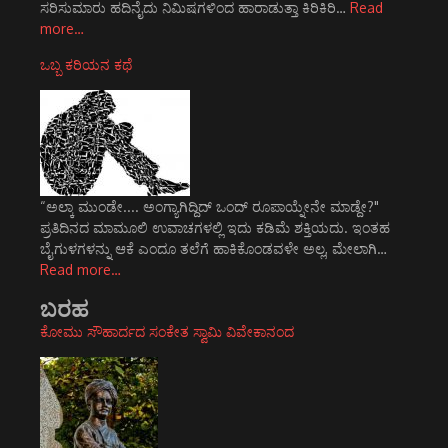
ಸರಿಸುಮಾರು ಹದಿನೈದು ನಿಮಿಷಗಳಿಂದ ಹಾರಾಡುತ್ತಾ ಕಿರಿಕಿರಿ…
Read
more…
ಒಬ್ಬ ಕರಿಯನ ಕಥೆ
“ಅಲ್ಕಾ ಮುಂಡೇ.... ಅಂಗ್ಯಾಗಿದ್ದಿದ್ ಒಂದ್ ರೂಪಾಯ್ನೇನೇ ಮಾಡ್ದೇ?"
ಪ್ರತಿದಿನದ ಮಾಮೂಲಿ ಉವಾಚಗಳಲ್ಲಿ ಇದು ಕಡಿಮೆ ಶಕ್ತಿಯದು. ಇಂತಹ
ಬೈಗುಳಗಳನ್ನು ಆಕೆ ಎಂದೂ ತಲೆಗೆ ಹಾಕಿಕೊಂಡವಳೇ ಅಲ್ಲ, ಮೇಲಾಗಿ…
Read more…
ಬರಹ
ಕೋಮು ಸೌಹಾರ್ದದ ಸಂಕೇತ ಸ್ವಾಮಿ ವಿವೇಕಾನಂದ