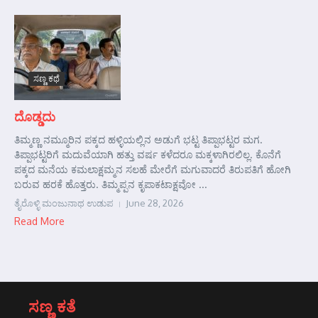
ಸಣ್ಣ ಕಥೆ
ದೊಡ್ಡದು
ತಿಮ್ಮಣ್ಣ ನಮ್ಮೂರಿನ ಪಕ್ಕದ ಹಳ್ಳಿಯಲ್ಲಿನ ಅಡುಗೆ ಭಟ್ಟ ತಿಪ್ಪಾಭಟ್ಟರ ಮಗ.
ತಿಪ್ಪಾಭಟ್ಟರಿಗೆ ಮದುವೆಯಾಗಿ ಹತ್ತು ವರ್ಷ ಕಳೆದರೂ ಮಕ್ಕಳಾಗಿರಲಿಲ್ಲ. ಕೊನೆಗೆ
ಪಕ್ಕದ ಮನೆಯ ಕಮಲಾಕ್ಷಮ್ಮನ ಸಲಹೆ ಮೇರೆಗೆ ಮಗುವಾದರೆ ತಿರುಪತಿಗೆ ಹೋಗಿ
ಬರುವ ಹರಕೆ ಹೊತ್ತರು. ತಿಮ್ಮಪ್ಪನ ಕೃಪಾಕಟಾಕ್ಷವೋ ...
ತೈರೊಳ್ಳಿ ಮಂಜುನಾಥ ಉಡುಪ
June 28, 2026
Read More
ಸಣ್ಣ ಕತೆ