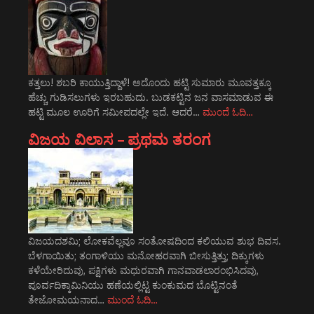
ಕತ್ತಲು! ಶಬರಿ ಕಾಯುತ್ತಿದ್ದಾಳೆ! ಅದೊಂದು ಹಟ್ಟಿ ಸುಮಾರು ಮೂವತ್ತಕ್ಕೂ
ಹೆಚ್ಚು ಗುಡಿಸಲುಗಳು ಇರಬಹುದು. ಬುಡಕಟ್ಟಿನ ಜನ ವಾಸಮಾಡುವ ಈ
ಹಟ್ಟಿ ಮೂಲ ಊರಿಗೆ ಸಮೀಪದಲ್ಲೇ ಇದೆ. ಆದರೆ…
ಮುಂದೆ ಓದಿ…
ವಿಜಯ ವಿಲಾಸ – ಪ್ರಥಮ ತರಂಗ
ವಿಜಯದಶಮಿ; ಲೋಕವೆಲ್ಲವೂ ಸಂತೋಷದಿಂದ ಕಲಿಯುವ ಶುಭ ದಿವಸ.
ಬೆಳಗಾಯಿತು; ತಂಗಾಳಿಯು ಮನೋಹರವಾಗಿ ಬೀಸುತ್ತಿತ್ತು; ದಿಕ್ಕುಗಳು
ಕಳೆಯೇರಿದುವು, ಪಕ್ಷಿಗಳು ಮಧುರವಾಗಿ ಗಾನವಾಡಲಾರಂಭಿಸಿದವು,
ಪೂರ್ವದಿಕ್ಕಾಮಿನಿಯು ಹಣೆಯಲ್ಲಿಟ್ಟ ಕುಂಕುಮದ ಬೊಟ್ಟಿನಂತೆ
ತೇಜೋಮಯನಾದ…
ಮುಂದೆ ಓದಿ…