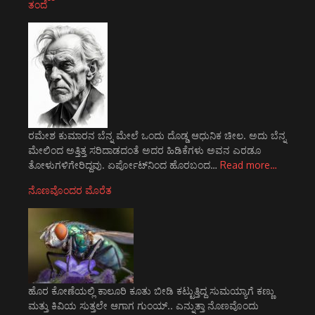
ತಂದೆ
ರಮೇಶ ಕುಮಾರನ ಬೆನ್ನ ಮೇಲೆ ಒಂದು ದೊಡ್ಡ ಆಧುನಿಕ ಚೀಲ. ಅದು ಬೆನ್ನ
ಮೇಲಿಂದ ಅತ್ತಿತ್ತ ಸರಿದಾಡದಂತೆ ಅದರ ಹಿಡಿಕೆಗಳು ಅವನ ಎರಡೂ
ತೋಳುಗಳಿಗೇರಿದ್ದವು. ಏರ್ಪೋಟ್‌ನಿಂದ ಹೊರಬಂದ…
Read more…
ನೊಣವೊಂದರ ಮೊರೆತ
ಹೊರ ಕೋಣೆಯಲ್ಲಿ ಕಾಲೂರಿ ಕೂತು ಬೀಡಿ ಕಟ್ಟುತ್ತಿದ್ದ ಸುಮಯ್ಯಾಗೆ ಕಣ್ಣು
ಮತ್ತು ಕಿವಿಯ ಸುತ್ತಲೇ ಆಗಾಗ ಗುಂಯ್.. ಎನ್ನುತ್ತಾ ನೊಣವೊಂದು