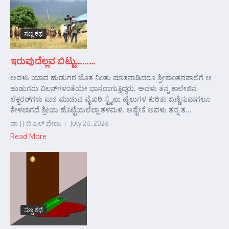
ಸಣ್ಣ ಕಥೆ
ಇರುವುದೆಲ್ಲವ ಬಿಟ್ಟು………
ಅವಳು ಯಾವ ಹುಡುಗರ ಜೊತ ನಿಂತು ಮಾತನಾಡಿದರೂ ಶ್ರೀಕಾಂತನಪಾಲಿಗೆ ಆ
ಹುಡುಗರು ವಿಲನ್‌ಗಳಂತೆಯೇ ಭಾಸವಾಗುತ್ತಿದ್ದರು. ಅವಳು ತನ್ನ ಕಾಲೇಜಿನ
ಲೆಕ್ಚರರ್‌ಗಳು ಪಾಠ ಮಾಡುವ ವೈಖರಿ ಸ್ಟೈಲು ಹೈಲುಗಳ ಕುರಿತು ಬಣ್ಣಿಸುವಾಗಲೂ
ಕೇಳಲಾಗದೆ ಶ್ರೀಯ ಹೊಟ್ಟೆಯಲೆಲ್ಲಾ ತಳಮಳ. ಅಷ್ಟೇಕೆ ಅವಳು ತನ್ನ ತ...
ಡಾ || ಬಿ ಎಲ್ ವೇಣು
July 26, 2026
Read More
ಸಣ್ಣ ಕಥೆ