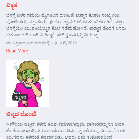
ವಿಕೃತ
ಬೆಳಿಗ್ಗೆ ಏಳರ ಸಮಯ ಮೈಸೂರಿನ ರೋಹಿಣಿ ಲಾಡ್ಜ್‌ನ ಕೊಠಡಿ ಸಂಖ್ಯೆ ೧೦೩.
ಪೋಲೀಸರು, ಪತ್ರಕರ್ತರು, ಫೊಟೋ ಗ್ರಾಫರ್‌ಗಳಿಂದ ತುಂಬಿಹೋಗಿದೆ. ಬೆಳ್ಳಂ
ಬೆಳಿಗ್ಗೆಯೇ ಯುವತಿಯೊಬ್ಬಳ ಕೊಲೆ ನಡೆದುಹೋಗಿದೆ. ಲಾಡ್ಜ್‌ನ ಹೊರಗೆ ಜನರು
ಕುತೂಹಲಭರಿತರಾಗಿ ಸೇರಿದ್ದಾರೆ. ಸೇರಿದ್ದ ಜನರನ್ನು ನಿಯಂತ್ರ...
ಡಾ. ವಿಶ್ವನಾಥ ಎನ್ ನೇರಳಕಟ್ಟೆ
July 19, 2026
Read More
ಸಣ್ಣ ಕಥೆ
ಚಿನ್ನದ ಬೊಂಬೆ
೧ ಗೌರಿಯ ಹಬ್ಬವು ಕಳೆದು ಕೆಲವು ದಿನಗಳಾಗಿದ್ದುವು. ಭಾಗೀರಥಮ್ಮನೂ ಅವಳ
ಜೊತೆಯ ಹುಡುಗಿಯರೂ ಒಂದೊಂದು ದಿನವನ್ನು ಕಳೆಯುವುದೂ ಒಂದೊಂದು
ಯುಗವನ್ನು ಕಳೆದಂತೆ ಕಷ್ಟವಾಗಿದ್ದಿತು. ಅವರು ಎಷ್ಟು ಕುತೂಹಲದಿಂದ