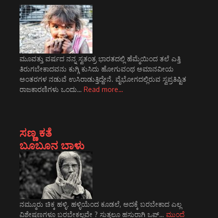
ಮೂವತ್ತು ವರ್ಷದ ನನ್ನ ಸ್ವತಂತ್ರ ಭಾರತದಲ್ಲಿ ಹೆಮ್ಮೆಯಿಂದ ತಲೆ ಎತ್ತಿ
ತಿರುಗಬೇಕಾದವನು ಕುಗ್ಗಿ ಕುಸಿದು ಹೋಗುವಂಥ ಅಮಾನವೀಯ
ಅಂತರಗಳ ನಡುವೆ ಉಸಿರಾಡುತ್ತಿದ್ದೇನೆ. ವೈಭೋಗದಲ್ಲಿರುವ ಸ್ವಪ್ರತಿಷ್ಟಿತ
ರಾಜಕಾರಣಿಗಳು ಒಂದು…
Read more…
ಸಣ್ಣ ಕತೆ
ಬೂಬೂನ ಬಾಳು
ನಮ್ಮೂರು ಚಿಕ್ಕ ಹಳ್ಳಿ. ಹಳ್ಳಿಯೆಂದ ಕೂಡಲೆ, ಅದಕ್ಕೆ ಬರಬೇಕಾದ ಎಲ್ಲ
ವಿಶೇಷಣಗಳೂ ಬರಬೇಕಲ್ಲವೇ ? ಸುತ್ತಲೂ ಹಸುರಾಗಿ ಒಪ್…
ಮುಂದೆ