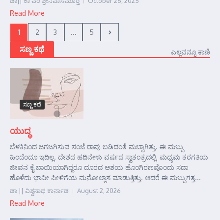
ಡಾ|| ಕಾ ವೆಂ ಶ್ರೀನಿವಾಸಮೂರ್‍ತಿ
October 26, 2025
Read More
1
2
3
...
5
ಸಣ್ಣ ಕಥೆ
ಎಲ್ಲವನ್ನೂ ಕಾಣಿ
ಸಣ್ಣ ಕಥೆ
ಯುದ್ಧ
ಬೆಳಕಿನಿಂದ ಜಗಜಗಿಸುವ ಸಂಜೆ ರಾವು ಬಡಿದಂತೆ ಮಬ್ಬಾಗಿತ್ತು. ಈ ಮಬ್ಬು
ಹಿಂದೆಂದೂ ಇದಿಲ್ಲ. ದೇಶದ ಹದಿನೇಳು ವರ್ಷದ ಸ್ವಾತಂತ್ರದಲ್ಲಿ, ಮಧ್ಯಮ ತರಗತಿಯ
ಜೀವನ ಕೈ ಬಾಯಿಯಾಗಿದ್ದರೂ ದೂರದ ಆಶಯ ಹೊಂಗಿರಣವೊಂದು ಸದಾ
ಹೊಳೆದು ಭಾವೀ ಪೀಳಿಗೆಯ ಮನೋಲ್ಲಾಸ ಮಾಡುತ್ತಿತ್ತು. ಆದರೆ ಈ ಮಬ್ಬುಗತ್ತ...
ಡಾ || ವಿಶ್ವನಾಥ ಕಾರ್ನಾಡ
August 2, 2026
Read More