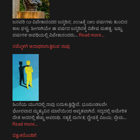
ಜನವರಿ ೧೨ ವಿವೇಕಾನಂದರ ಜನ್ಮದಿನ; ೨೦೧೩ಕ್ಕೆ ೧೫೦ ವರ್ಷಗಳು ತುಂಬಿದ
ಕಾಲ ಘಟ್ಟ. ಹೀಗಾಗಿಯೇ ಈ ವರ್ಷದ ಜನ್ಮದಿನಕ್ಕೆ ವಿಶೇಷ ಮಹತ್ವ. ಇಷ್ಟು
ವರ್ಷಗಳ ಅವಧಿಯಲ್ಲಿ ವಿವೇಕಾನಂದರು…
Read more…
ನಮ್ಮೊಳಗೆ ಅನಾಥರಾಗುತ್ತಿರುವ ನಾವು
ಹಿಂಸೆಯ ಯುಗದಲ್ಲಿ ನಾವು ಬದುಕುತ್ತಿದ್ದೇವೆ. ಭೂಮಂಡಲವೇ
ಘೋರವಾದ ಮೃತ್ಯುವಿನ ಮಾಲೆಯಿಂದ ಆವೃತವಾಗಿದೆ. ಸದ್ಯದಲ್ಲಿ ಅಮೇರಿಕ
ದೇಶ ಅದರಲ್ಲಿ ಹೆಚ್ಚು ಅಪರಾಧಿ. ಸತ್ಯಕ್ಕೆ ದುರ್ಗತಿ; ದ್ವೇಷಕ್ಕೆ ವಿಜಯ; ಪ್ರೇಮ…
Read more…
ಬಿಕ್ಷುಕರೊಂದಿಗೆ