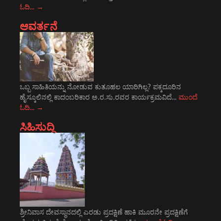
ಓದಿ…
→
ಆವರ್ತನೆ
ಒಬ್ಬ ಸಾಹಿತಿಯನ್ನು ನೋಡುವ ಕುತೂಹಲ ಯಾರಿಗಿಲ್ಲ? ಪಕ್ಕದೂರಿನ
ಹೈಸ್ಕೂಲಿನಲ್ಲಿ ಕಾದಂಬರಿಕಾರ ಅ.ರ.ಸು.ರವರ ಕಾರ್ಯಕ್ರಮವಿದೆ…
ಮುಂದೆ
ಓದಿ…
→
ಸಿಹಿಸುದ್ದಿ
ಶ್ರೀನಿವಾಸ ದೇವಸ್ಥಾನದಲ್ಲಿ ಎರಡು ಪ್ರದಕ್ಷಿಣೆ ಹಾಕಿ ಮೂರನೇ ಪ್ರದಕ್ಷಿಣೆಗೆ