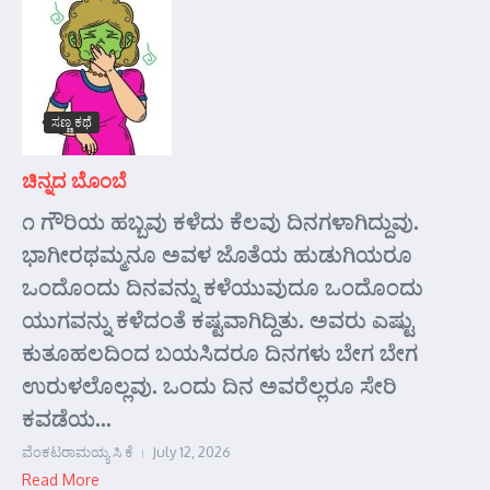
ಸಣ್ಣ ಕಥೆ
ಚಿನ್ನದ ಬೊಂಬೆ
೧ ಗೌರಿಯ ಹಬ್ಬವು ಕಳೆದು ಕೆಲವು ದಿನಗಳಾಗಿದ್ದುವು.
ಭಾಗೀರಥಮ್ಮನೂ ಅವಳ ಜೊತೆಯ ಹುಡುಗಿಯರೂ
ಒಂದೊಂದು ದಿನವನ್ನು ಕಳೆಯುವುದೂ ಒಂದೊಂದು
ಯುಗವನ್ನು ಕಳೆದಂತೆ ಕಷ್ಟವಾಗಿದ್ದಿತು. ಅವರು ಎಷ್ಟು
ಕುತೂಹಲದಿಂದ ಬಯಸಿದರೂ ದಿನಗಳು ಬೇಗ ಬೇಗ
ಉರುಳಲೊಲ್ಲವು. ಒಂದು ದಿನ ಅವರೆಲ್ಲರೂ ಸೇರಿ
ಕವಡೆಯ...
ವೆಂಕಟರಾಮಯ್ಯ ಸಿ ಕೆ
July 12, 2026
Read More