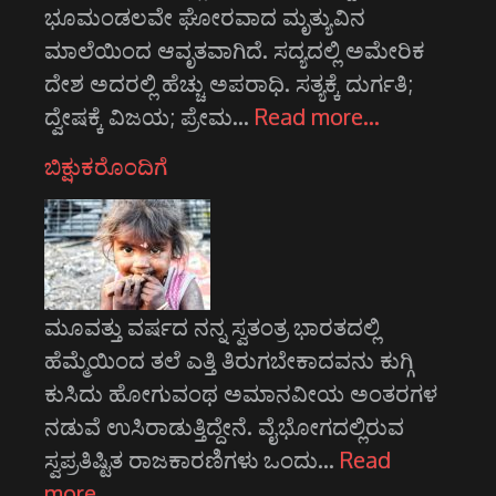
ಭೂಮಂಡಲವೇ ಘೋರವಾದ ಮೃತ್ಯುವಿನ
ಮಾಲೆಯಿಂದ ಆವೃತವಾಗಿದೆ. ಸದ್ಯದಲ್ಲಿ ಅಮೇರಿಕ
ದೇಶ ಅದರಲ್ಲಿ ಹೆಚ್ಚು ಅಪರಾಧಿ. ಸತ್ಯಕ್ಕೆ ದುರ್ಗತಿ;
ದ್ವೇಷಕ್ಕೆ ವಿಜಯ; ಪ್ರೇಮ…
Read more…
ಬಿಕ್ಷುಕರೊಂದಿಗೆ
ಮೂವತ್ತು ವರ್ಷದ ನನ್ನ ಸ್ವತಂತ್ರ ಭಾರತದಲ್ಲಿ
ಹೆಮ್ಮೆಯಿಂದ ತಲೆ ಎತ್ತಿ ತಿರುಗಬೇಕಾದವನು ಕುಗ್ಗಿ
ಕುಸಿದು ಹೋಗುವಂಥ ಅಮಾನವೀಯ ಅಂತರಗಳ
ನಡುವೆ ಉಸಿರಾಡುತ್ತಿದ್ದೇನೆ. ವೈಭೋಗದಲ್ಲಿರುವ
ಸ್ವಪ್ರತಿಷ್ಟಿತ ರಾಜಕಾರಣಿಗಳು ಒಂದು…
Read
more…