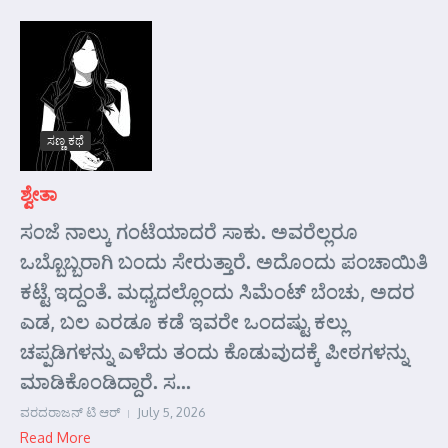
ಸಣ್ಣ ಕಥೆ
ಶ್ವೇತಾ
ಸಂಜೆ ನಾಲ್ಕು ಗಂಟೆಯಾದರೆ ಸಾಕು. ಅವರೆಲ್ಲರೂ
ಒಬ್ಬೊಬ್ಬರಾಗಿ ಬಂದು ಸೇರುತ್ತಾರೆ. ಅದೊಂದು ಪಂಚಾಯಿತಿ
ಕಟ್ಟೆ ಇದ್ದಂತೆ. ಮಧ್ಯದಲ್ಲೊಂದು ಸಿಮೆಂಟ್ ಬೆಂಚು, ಅದರ
ಎಡ, ಬಲ ಎರಡೂ ಕಡೆ ಇವರೇ ಒಂದಷ್ಟು ಕಲ್ಲು
ಚಪ್ಪಡಿಗಳನ್ನು ಎಳೆದು ತಂದು ಕೊಡುವುದಕ್ಕೆ ಪೀಠಗಳನ್ನು
ಮಾಡಿಕೊಂಡಿದ್ದಾರೆ. ಸ...
ವರದರಾಜನ್ ಟಿ ಆರ್
July 5, 2026
Read More