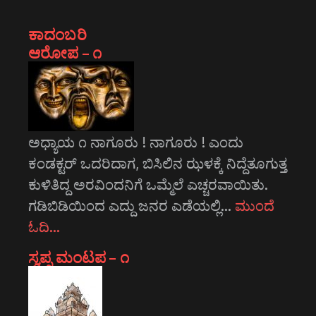
ಕಾದಂಬರಿ
ಆರೋಪ – ೧
ಅಧ್ಯಾಯ ೧ ನಾಗೂರು ! ನಾಗೂರು ! ಎಂದು
ಕಂಡಕ್ಟರ್ ಒದರಿದಾಗ, ಬಿಸಿಲಿನ ಝಳಕ್ಕೆ ನಿದ್ದೆತೂಗುತ್ತ
ಕುಳಿತಿದ್ದ ಅರವಿಂದನಿಗೆ ಒಮ್ಮೆಲೆ ಎಚ್ಚರವಾಯಿತು.
ಗಡಿಬಿಡಿಯಿಂದ ಎದ್ದು ಜನರ ಎಡೆಯಲ್ಲಿ…
ಮುಂದೆ
ಓದಿ…
ಸ್ವಪ್ನ ಮಂಟಪ – ೧