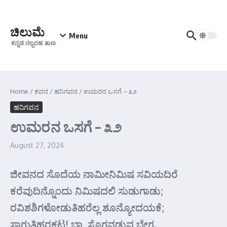
Skip to content
ಚಿಲುಮೆ
Menu
ಕನ್ನಡ ನಲ್ಬರಹ ತಾಣ
Home
/
ಕವನ
/
ಹನಿಗವನ
/
ಉಮರನ ಒಸಗೆ – ೩೨
ಹನಿಗವನ
ಉಮರನ ಒಸಗೆ – ೩೨
August 27, 2024
ಜೀವನದ ಸೊದೆಯ ನಾಮೀನಿಮಿಷ ಸವಿಯದಿರೆ
ಕರೆವುದಿನ್ನೊಂದು ನಿಮಿಷದಲಿ ಸುಡುಗಾಡು;
ರವಿಶಶಿಗಳೋಡುತಿಹರೆಲ್ಲ ಶೂನ್ಯೋದಯಕೆ;
ಸಾಗುತಿಹರಕಟ! ಬಾ, ಸೊಗವಡುವ ಬೇಗ.