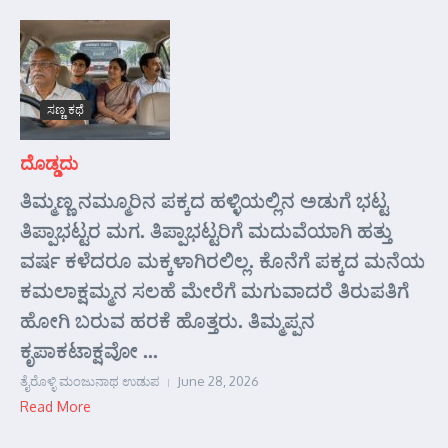
ಸಣ್ಣ ಕಥೆ
ದೊಡ್ಡದು
ತಿಮ್ಮಣ್ಣ ನಮ್ಮೂರಿನ ಪಕ್ಕದ ಹಳ್ಳಿಯಲ್ಲಿನ ಅಡುಗೆ ಭಟ್ಟ
ತಿಪ್ಪಾಭಟ್ಟರ ಮಗ. ತಿಪ್ಪಾಭಟ್ಟರಿಗೆ ಮದುವೆಯಾಗಿ ಹತ್ತು
ವರ್ಷ ಕಳೆದರೂ ಮಕ್ಕಳಾಗಿರಲಿಲ್ಲ. ಕೊನೆಗೆ ಪಕ್ಕದ ಮನೆಯ
ಕಮಲಾಕ್ಷಮ್ಮನ ಸಲಹೆ ಮೇರೆಗೆ ಮಗುವಾದರೆ ತಿರುಪತಿಗೆ
ಹೋಗಿ ಬರುವ ಹರಕೆ ಹೊತ್ತರು. ತಿಮ್ಮಪ್ಪನ
ಕೃಪಾಕಟಾಕ್ಷವೋ ...
ತೈರೊಳ್ಳಿ ಮಂಜುನಾಥ ಉಡುಪ
June 28, 2026
Read More