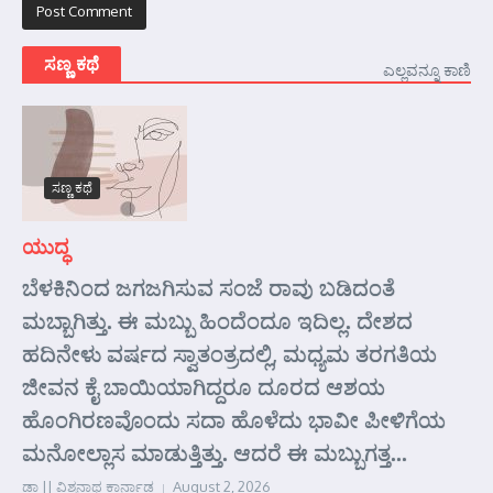
ಸಣ್ಣ ಕಥೆ
ಎಲ್ಲವನ್ನೂ ಕಾಣಿ
ಸಣ್ಣ ಕಥೆ
ಯುದ್ಧ
ಬೆಳಕಿನಿಂದ ಜಗಜಗಿಸುವ ಸಂಜೆ ರಾವು ಬಡಿದಂತೆ
ಮಬ್ಬಾಗಿತ್ತು. ಈ ಮಬ್ಬು ಹಿಂದೆಂದೂ ಇದಿಲ್ಲ. ದೇಶದ
ಹದಿನೇಳು ವರ್ಷದ ಸ್ವಾತಂತ್ರದಲ್ಲಿ, ಮಧ್ಯಮ ತರಗತಿಯ
ಜೀವನ ಕೈ ಬಾಯಿಯಾಗಿದ್ದರೂ ದೂರದ ಆಶಯ
ಹೊಂಗಿರಣವೊಂದು ಸದಾ ಹೊಳೆದು ಭಾವೀ ಪೀಳಿಗೆಯ
ಮನೋಲ್ಲಾಸ ಮಾಡುತ್ತಿತ್ತು. ಆದರೆ ಈ ಮಬ್ಬುಗತ್ತ...
ಡಾ || ವಿಶ್ವನಾಥ ಕಾರ್ನಾಡ
August 2, 2026