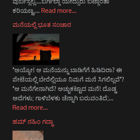
ವುರ್ಬಿಸ್ಲೆಲ್ಲಿ....ಬರ್ಗಿಲ್ಗಾ ಯೇದ್ಸುರು ಬಿಟ್ಗಾಂತಾ
ಕರಿಯಣ್ಣ,…
Read more…
ಮನೆಯಲ್ಲಿ ಭೂತ ಸಂಚಾರ
"ಅಯ್ಯೋ! ಆ ಮನೆಯನ್ನು ಬಾಡಿಗೆಗೆ ಹಿಡಿದಿರಾ? ಈ
ಪೇಟೆಯಲ್ಲಿ ಬೇರೆಲ್ಲಿಯೂ ನಿಮಗೆ ಮನೆ ಸಿಗಲಿಲ್ಲವೆ"?
"ಆ ಮನೆಗೇನಾಗಿದೆ? ಅಚ್ಚುಕಟ್ಟಾದ ಮನೆ! ದೊಡ್ಡ
ಅದೆಗಳು; ಗಾಳಿಬೆಳಕು ಚೆನ್ನಾಗಿ ಬರುವಂತಿದೆ;…
Read more…
ಹಮ್ ನಹಿಂ ಗದ್ಧಾ