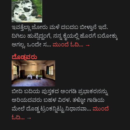
ಇವತ್ತೆಲ್ಲಾ ಜೋರು ಮಳೆ ದಬದಬ ಬೀಳ್ತಾನೆ ಇದೆ.
ದಿಗಿಲು ಹುಟ್ಸಿದ್ಹಂಗೆ, ನನ್ನ ಕೈಯಲ್ಲಿ ಹೊರಗೆ ಬರೋಕ್ಕು
ಆಗಲ್ಲ, ಒಂದೇ ಸ…
ಮುಂದೆ ಓದಿ…
→
ದೊಡ್ಡವರು
ಬೀದಿ ಬದಿಯ ಪುಸ್ತಕದ ಅಂಗಡಿ ಪ್ರಭಾಕರನನ್ನು
ಅರಿಯದವರು ಬಹಳ ವಿರಳ. ತಳ್ಳೋ ಗಾಡಿಯ
ಮೇಲೆ ದೊಡ್ಡ ಟ್ರಂಕನ್ನಿಟ್ಟು ನಿಧಾನವಾ…
ಮುಂದೆ
ಓದಿ…
→