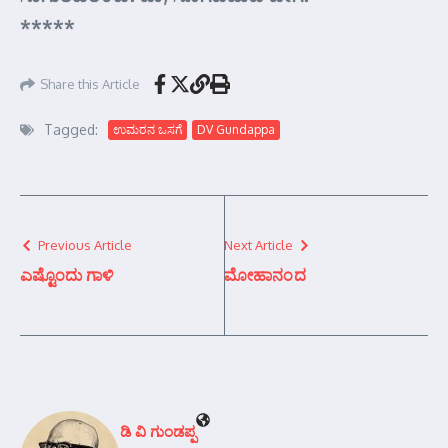
*****
Share this Article
Tagged:
ಉಮರನ ಒಸಗೆ
DV Gundappa
Previous Article
Next Article
ಎಷ್ಟೊಂದು ಗಾಳಿ
ಮೋಹಾನಂದ
ಡಿ ವಿ ಗುಂಡಪ್ಪ