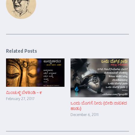
Related Posts
ಮಿಂಚುಳ್ಳಿ ಬೆಳಕಿಂಡಿ – ೯
February 27, 2017
ಒಂದು ಬೊಗಸೆ ನೀರು (ಬೀದಿ ನಾಟಕದ
ಹಾಡು)
December 6, 2011