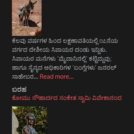
ಕೆಲವು ವರ್ಷಗಳ ಹಿಂದ ಲಕ್ಷಣಾವತಿಯಲ್ಲಿ ೧೭ನೆಯ
ವರ್ಗದ ದೇಶೀಯ ಸಿಪಾಯರ ದಂಡು ಇದ್ದಿತು.
ಸಿಪಾಯರ ಮನೆಗಳು ‘ಮೈದಾನಿನಲ್ಲಿ’ ಕಟ್ಟಿದ್ದುವು;
ಹಾಗೂ ಸೈನ್ಯದ ಅಧಿಕಾರಿಗಳ ‘ಬಂಗ್ಲೆಗಳು’ ಜನರಲ್
ಸಾಹೇಬರ…
Read more…
ಬರಹ
ಕೋಮು ಸೌಹಾರ್ದದ ಸಂಕೇತ ಸ್ವಾಮಿ ವಿವೇಕಾನಂದ