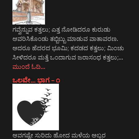
ಗವ್ವೆನ್ನುವ ಕತ್ತಲು; ಎತ್ತ ನೋಡಿದರೂ ಕುರುಡು
ಆವರಿಸಿಕೊಂಡು ತಬ್ಬಿಬ್ಬು ಮಾಡುವ ವಾತಾವರಣ.
ಆದರೂ ಹೆದರದ ಭೂಮಿ; ಕದಡದ ಕತ್ತಲು; ಮಿಂಚು
ಸೀಳಿದರೂ ಮತ್ತೆ ಒಂದಾಗುವ ಜರಾಸಂಧ ಕತ್ತಲು;…
ಮುಂದೆ ಓದಿ…
ಒಲವೇ… ಭಾಗ – ೧
ಆವಗಷ್ಟೇ ಸುರಿದು ಹೋದ ಮಳೆಯ ಅಬ್ಬರ