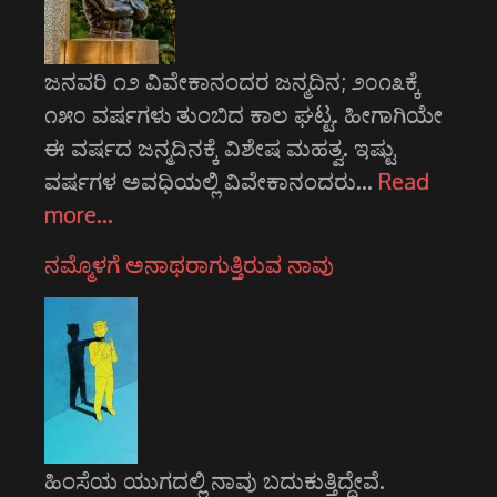
ಜನವರಿ ೧೨ ವಿವೇಕಾನಂದರ ಜನ್ಮದಿನ; ೨೦೧೩ಕ್ಕೆ
೧೫೦ ವರ್ಷಗಳು ತುಂಬಿದ ಕಾಲ ಘಟ್ಟ. ಹೀಗಾಗಿಯೇ
ಈ ವರ್ಷದ ಜನ್ಮದಿನಕ್ಕೆ ವಿಶೇಷ ಮಹತ್ವ. ಇಷ್ಟು
ವರ್ಷಗಳ ಅವಧಿಯಲ್ಲಿ ವಿವೇಕಾನಂದರು…
Read
more…
ನಮ್ಮೊಳಗೆ ಅನಾಥರಾಗುತ್ತಿರುವ ನಾವು
ಹಿಂಸೆಯ ಯುಗದಲ್ಲಿ ನಾವು ಬದುಕುತ್ತಿದ್ದೇವೆ.