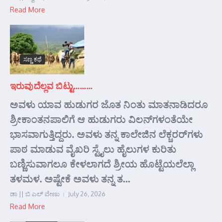
Read More
ಸಣ್ಣ ಕಥೆ
ಇರುವುದೆಲ್ಲವ ಬಿಟ್ಟು………
ಅವಳು ಯಾವ ಹುಡುಗರ ಜೊತ ನಿಂತು ಮಾತನಾಡಿದರೂ
ಶ್ರೀಕಾಂತನಪಾಲಿಗೆ ಆ ಹುಡುಗರು ವಿಲನ್‌ಗಳಂತೆಯೇ
ಭಾಸವಾಗುತ್ತಿದ್ದರು. ಅವಳು ತನ್ನ ಕಾಲೇಜಿನ ಲೆಕ್ಚರರ್‌ಗಳು
ಪಾಠ ಮಾಡುವ ವೈಖರಿ ಸ್ಟೈಲು ಹೈಲುಗಳ ಕುರಿತು
ಬಣ್ಣಿಸುವಾಗಲೂ ಕೇಳಲಾಗದೆ ಶ್ರೀಯ ಹೊಟ್ಟೆಯಲೆಲ್ಲಾ
ತಳಮಳ. ಅಷ್ಟೇಕೆ ಅವಳು ತನ್ನ ತ...
ಡಾ || ಬಿ ಎಲ್ ವೇಣು
July 26, 2026
Read More