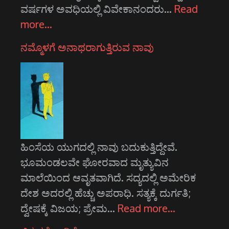
ವರ್ಷಗಳ ಅವಧಿಯಲ್ಲಿ ವಿವೇಕಾನಂದರು…
Read
more…
ನಮ್ಮೊಳಗೆ ಅನಾಥರಾಗುತ್ತಿರುವ ನಾವು
ಹಿಂಸೆಯ ಯುಗದಲ್ಲಿ ನಾವು ಬದುಕುತ್ತಿದ್ದೇವೆ.
ಭೂಮಂಡಲವೇ ಘೋರವಾದ ಮೃತ್ಯುವಿನ
ಮಾಲೆಯಿಂದ ಆವೃತವಾಗಿದೆ. ಸದ್ಯದಲ್ಲಿ ಅಮೇರಿಕ
ದೇಶ ಅದರಲ್ಲಿ ಹೆಚ್ಚು ಅಪರಾಧಿ. ಸತ್ಯಕ್ಕೆ ದುರ್ಗತಿ;
ದ್ವೇಷಕ್ಕೆ ವಿಜಯ; ಪ್ರೇಮ…
Read more…