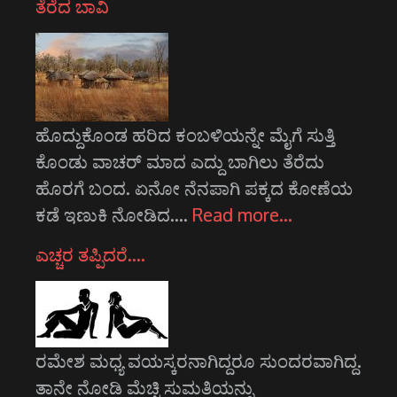
ತೆರೆದ ಬಾವಿ
ಹೊದ್ದುಕೊಂಡ ಹರಿದ ಕಂಬಳಿಯನ್ನೇ ಮೈಗೆ ಸುತ್ತಿ
ಕೊಂಡು ವಾಚರ್ ಮಾದ ಎದ್ದು ಬಾಗಿಲು ತೆರೆದು
ಹೊರಗೆ ಬಂದ. ಏನೋ ನೆನಪಾಗಿ ಪಕ್ಕದ ಕೋಣೆಯ
ಕಡೆ ಇಣುಕಿ ನೋಡಿದ.…
Read more…
ಎಚ್ಚರ ತಪ್ಪಿದರೆ….
ರಮೇಶ ಮಧ್ಯ ವಯಸ್ಕರನಾಗಿದ್ದರೂ ಸುಂದರವಾಗಿದ್ದ.
ತಾನೇ ನೋಡಿ ಮೆಚ್ಚಿ ಸುಮತಿಯನ್ನು