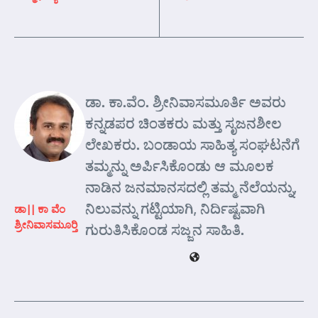
ಡಾ. ಕಾ.ವೆಂ. ಶ್ರೀನಿವಾಸಮೂರ್ತಿ ಅವರು
ಕನ್ನಡಪರ ಚಿಂತಕರು ಮತ್ತು ಸೃಜನಶೀಲ
ಲೇಖಕರು. ಬಂಡಾಯ ಸಾಹಿತ್ಯ ಸಂಘಟನೆಗೆ
ತಮ್ಮನ್ನು ಅರ್ಪಿಸಿಕೊಂಡು ಆ ಮೂಲಕ
ನಾಡಿನ ಜನಮಾನಸದಲ್ಲಿ ತಮ್ಮ ನೆಲೆಯನ್ನು,
ನಿಲುವನ್ನು ಗಟ್ಟಿಯಾಗಿ, ನಿರ್ದಿಷ್ಟವಾಗಿ
ಡಾ|| ಕಾ ವೆಂ
ಶ್ರೀನಿವಾಸಮೂರ್‍ತಿ
ಗುರುತಿಸಿಕೊಂಡ ಸಜ್ಜನ ಸಾಹಿತಿ.