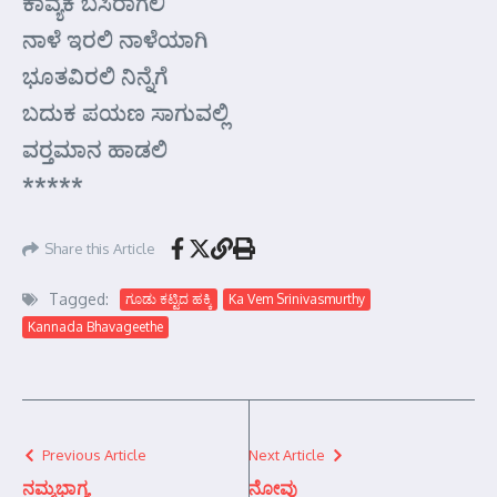
ಕಾವ್ಯಕೆ ಬಸಿರಾಗಲಿ
ನಾಳೆ ಇರಲಿ ನಾಳೆಯಾಗಿ
ಭೂತವಿರಲಿ ನಿನ್ನೆಗೆ
ಬದುಕ ಪಯಣ ಸಾಗುವಲ್ಲಿ
ವರ್‍ತಮಾನ ಹಾಡಲಿ
*****
Share this Article
Tagged:
ಗೂಡು ಕಟ್ಟಿದ ಹಕ್ಕಿ
Ka Vem Srinivasmurthy
Kannada Bhavageethe
Previous Article
Next Article
ನಮ್ಮಭಾಗ್ಯ
ನೋವು