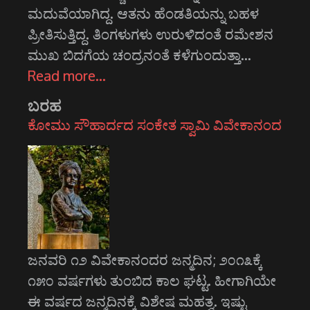
ಮದುವೆಯಾಗಿದ್ದ. ಆತನು ಹೆಂಡತಿಯನ್ನು ಬಹಳ
ಪ್ರೀತಿಸುತ್ತಿದ್ದ. ತಿಂಗಳುಗಳು ಉರುಳಿದಂತೆ ರಮೇಶನ
ಮುಖ ಬಿದಗೆಯ ಚಂದ್ರನಂತೆ ಕಳೆಗುಂದುತ್ತಾ…
Read more…
ಬರಹ
ಕೋಮು ಸೌಹಾರ್ದದ ಸಂಕೇತ ಸ್ವಾಮಿ ವಿವೇಕಾನಂದ
ಜನವರಿ ೧೨ ವಿವೇಕಾನಂದರ ಜನ್ಮದಿನ; ೨೦೧೩ಕ್ಕೆ
೧೫೦ ವರ್ಷಗಳು ತುಂಬಿದ ಕಾಲ ಘಟ್ಟ. ಹೀಗಾಗಿಯೇ
ಈ ವರ್ಷದ ಜನ್ಮದಿನಕ್ಕೆ ವಿಶೇಷ ಮಹತ್ವ. ಇಷ್ಟು