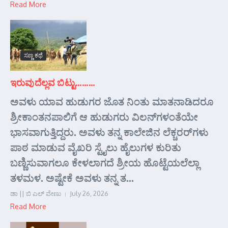
Read More
ಸಣ್ಣ ಕಥೆ
ಇರುವುದೆಲ್ಲವ ಬಿಟ್ಟು………
ಅವಳು ಯಾವ ಹುಡುಗರ ಜೊತ ನಿಂತು ಮಾತನಾಡಿದರೂ
ಶ್ರೀಕಾಂತನಪಾಲಿಗೆ ಆ ಹುಡುಗರು ವಿಲನ್‌ಗಳಂತೆಯೇ
ಭಾಸವಾಗುತ್ತಿದ್ದರು. ಅವಳು ತನ್ನ ಕಾಲೇಜಿನ ಲೆಕ್ಚರರ್‌ಗಳು
ಪಾಠ ಮಾಡುವ ವೈಖರಿ ಸ್ಟೈಲು ಹೈಲುಗಳ ಕುರಿತು
ಬಣ್ಣಿಸುವಾಗಲೂ ಕೇಳಲಾಗದೆ ಶ್ರೀಯ ಹೊಟ್ಟೆಯಲೆಲ್ಲಾ
ತಳಮಳ. ಅಷ್ಟೇಕೆ ಅವಳು ತನ್ನ ತ...
ಡಾ || ಬಿ ಎಲ್ ವೇಣು
July 26, 2026
Read More