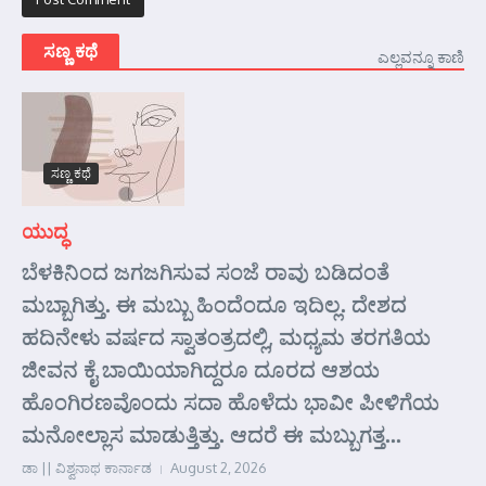
ಸಣ್ಣ ಕಥೆ
ಎಲ್ಲವನ್ನೂ ಕಾಣಿ
ಸಣ್ಣ ಕಥೆ
ಯುದ್ಧ
ಬೆಳಕಿನಿಂದ ಜಗಜಗಿಸುವ ಸಂಜೆ ರಾವು ಬಡಿದಂತೆ
ಮಬ್ಬಾಗಿತ್ತು. ಈ ಮಬ್ಬು ಹಿಂದೆಂದೂ ಇದಿಲ್ಲ. ದೇಶದ
ಹದಿನೇಳು ವರ್ಷದ ಸ್ವಾತಂತ್ರದಲ್ಲಿ, ಮಧ್ಯಮ ತರಗತಿಯ
ಜೀವನ ಕೈ ಬಾಯಿಯಾಗಿದ್ದರೂ ದೂರದ ಆಶಯ
ಹೊಂಗಿರಣವೊಂದು ಸದಾ ಹೊಳೆದು ಭಾವೀ ಪೀಳಿಗೆಯ
ಮನೋಲ್ಲಾಸ ಮಾಡುತ್ತಿತ್ತು. ಆದರೆ ಈ ಮಬ್ಬುಗತ್ತ...
ಡಾ || ವಿಶ್ವನಾಥ ಕಾರ್ನಾಡ
August 2, 2026