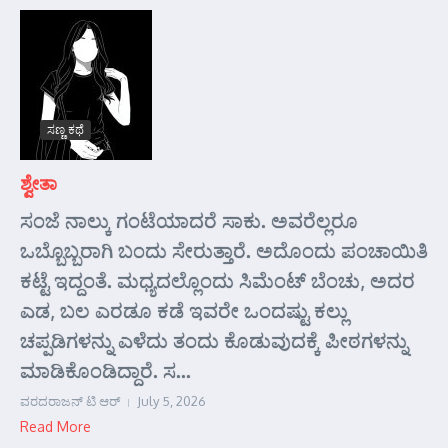
ಸಣ್ಣ ಕಥೆ
ಶ್ವೇತಾ
ಸಂಜೆ ನಾಲ್ಕು ಗಂಟೆಯಾದರೆ ಸಾಕು. ಅವರೆಲ್ಲರೂ
ಒಬ್ಬೊಬ್ಬರಾಗಿ ಬಂದು ಸೇರುತ್ತಾರೆ. ಅದೊಂದು ಪಂಚಾಯಿತಿ
ಕಟ್ಟೆ ಇದ್ದಂತೆ. ಮಧ್ಯದಲ್ಲೊಂದು ಸಿಮೆಂಟ್ ಬೆಂಚು, ಅದರ
ಎಡ, ಬಲ ಎರಡೂ ಕಡೆ ಇವರೇ ಒಂದಷ್ಟು ಕಲ್ಲು
ಚಪ್ಪಡಿಗಳನ್ನು ಎಳೆದು ತಂದು ಕೊಡುವುದಕ್ಕೆ ಪೀಠಗಳನ್ನು
ಮಾಡಿಕೊಂಡಿದ್ದಾರೆ. ಸ...
ವರದರಾಜನ್ ಟಿ ಆರ್
July 5, 2026
Read More