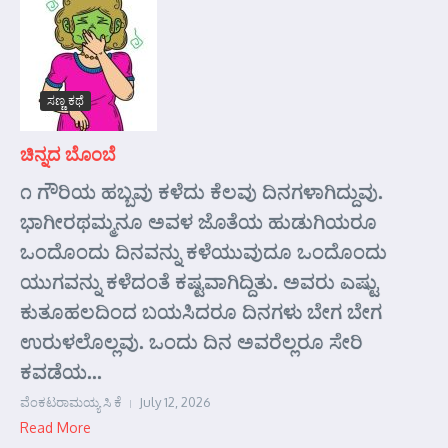
ಸಣ್ಣ ಕಥೆ
ಚಿನ್ನದ ಬೊಂಬೆ
೧ ಗೌರಿಯ ಹಬ್ಬವು ಕಳೆದು ಕೆಲವು ದಿನಗಳಾಗಿದ್ದುವು.
ಭಾಗೀರಥಮ್ಮನೂ ಅವಳ ಜೊತೆಯ ಹುಡುಗಿಯರೂ
ಒಂದೊಂದು ದಿನವನ್ನು ಕಳೆಯುವುದೂ ಒಂದೊಂದು
ಯುಗವನ್ನು ಕಳೆದಂತೆ ಕಷ್ಟವಾಗಿದ್ದಿತು. ಅವರು ಎಷ್ಟು
ಕುತೂಹಲದಿಂದ ಬಯಸಿದರೂ ದಿನಗಳು ಬೇಗ ಬೇಗ
ಉರುಳಲೊಲ್ಲವು. ಒಂದು ದಿನ ಅವರೆಲ್ಲರೂ ಸೇರಿ
ಕವಡೆಯ...
ವೆಂಕಟರಾಮಯ್ಯ ಸಿ ಕೆ
July 12, 2026
Read More