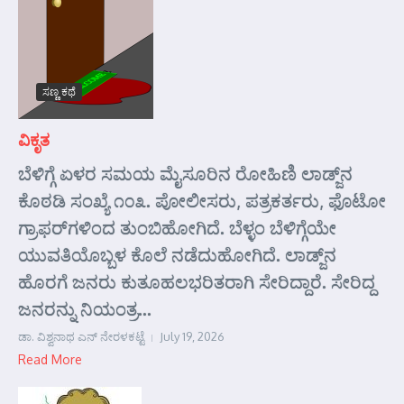
ಸಣ್ಣ ಕಥೆ
ವಿಕೃತ
ಬೆಳಿಗ್ಗೆ ಏಳರ ಸಮಯ ಮೈಸೂರಿನ ರೋಹಿಣಿ ಲಾಡ್ಜ್‌ನ
ಕೊಠಡಿ ಸಂಖ್ಯೆ ೧೦೩. ಪೋಲೀಸರು, ಪತ್ರಕರ್ತರು, ಫೊಟೋ
ಗ್ರಾಫರ್‌ಗಳಿಂದ ತುಂಬಿಹೋಗಿದೆ. ಬೆಳ್ಳಂ ಬೆಳಿಗ್ಗೆಯೇ
ಯುವತಿಯೊಬ್ಬಳ ಕೊಲೆ ನಡೆದುಹೋಗಿದೆ. ಲಾಡ್ಜ್‌ನ
ಹೊರಗೆ ಜನರು ಕುತೂಹಲಭರಿತರಾಗಿ ಸೇರಿದ್ದಾರೆ. ಸೇರಿದ್ದ
ಜನರನ್ನು ನಿಯಂತ್ರ...
ಡಾ. ವಿಶ್ವನಾಥ ಎನ್ ನೇರಳಕಟ್ಟೆ
July 19, 2026
Read More