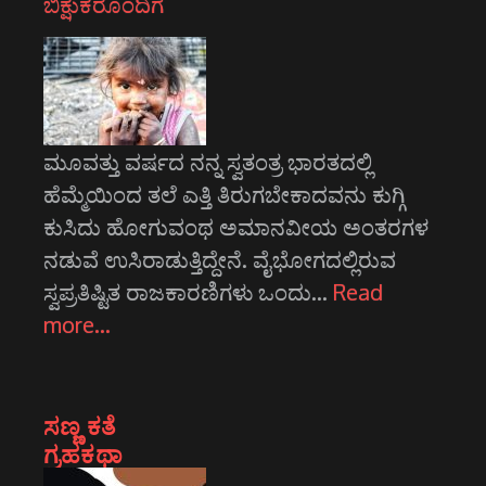
ಬಿಕ್ಷುಕರೊಂದಿಗೆ
ಮೂವತ್ತು ವರ್ಷದ ನನ್ನ ಸ್ವತಂತ್ರ ಭಾರತದಲ್ಲಿ
ಹೆಮ್ಮೆಯಿಂದ ತಲೆ ಎತ್ತಿ ತಿರುಗಬೇಕಾದವನು ಕುಗ್ಗಿ
ಕುಸಿದು ಹೋಗುವಂಥ ಅಮಾನವೀಯ ಅಂತರಗಳ
ನಡುವೆ ಉಸಿರಾಡುತ್ತಿದ್ದೇನೆ. ವೈಭೋಗದಲ್ಲಿರುವ
ಸ್ವಪ್ರತಿಷ್ಟಿತ ರಾಜಕಾರಣಿಗಳು ಒಂದು…
Read
more…
ಸಣ್ಣ ಕತೆ
ಗ್ರಹಕಥಾ