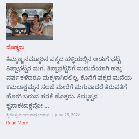
ಸಣ್ಣ ಕಥೆ
ದೊಡ್ಡದು
ತಿಮ್ಮಣ್ಣ ನಮ್ಮೂರಿನ ಪಕ್ಕದ ಹಳ್ಳಿಯಲ್ಲಿನ ಅಡುಗೆ ಭಟ್ಟ
ತಿಪ್ಪಾಭಟ್ಟರ ಮಗ. ತಿಪ್ಪಾಭಟ್ಟರಿಗೆ ಮದುವೆಯಾಗಿ ಹತ್ತು
ವರ್ಷ ಕಳೆದರೂ ಮಕ್ಕಳಾಗಿರಲಿಲ್ಲ. ಕೊನೆಗೆ ಪಕ್ಕದ ಮನೆಯ
ಕಮಲಾಕ್ಷಮ್ಮನ ಸಲಹೆ ಮೇರೆಗೆ ಮಗುವಾದರೆ ತಿರುಪತಿಗೆ
ಹೋಗಿ ಬರುವ ಹರಕೆ ಹೊತ್ತರು. ತಿಮ್ಮಪ್ಪನ
ಕೃಪಾಕಟಾಕ್ಷವೋ ...
ತೈರೊಳ್ಳಿ ಮಂಜುನಾಥ ಉಡುಪ
June 28, 2026
Read More