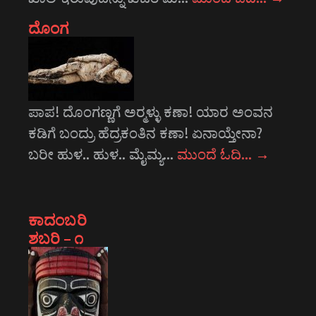
ದೊಂಗ
ಪಾಪ! ದೊಂಗಣ್ಣಗೆ ಅರ್‍ಮಳ್ಳು ಕಣಾ! ಯಾರ ಅಂವನ
ಕಡಿಗೆ ಬಂದ್ರು ಹೆದ್ರಕಂತಿನ ಕಣಾ! ಏನಾಯ್ತೇನಾ?
ಬರೀ ಹುಳ.. ಹುಳ.. ಮೈಮ್ಯ…
ಮುಂದೆ ಓದಿ…
→
ಕಾದಂಬರಿ
ಶಬರಿ – ೧