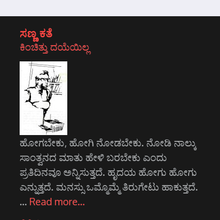
ಸಣ್ಣ ಕತೆ
ಕಿಂಚಿತ್ತು ದಯೆಯಿಲ್ಲ
ಹೋಗಬೇಕು, ಹೋಗಿ ನೋಡಬೇಕು. ನೋಡಿ ನಾಲ್ಕು
ಸಾಂತ್ವನದ ಮಾತು ಹೇಳಿ ಬರಬೇಕು ಎಂದು
ಪ್ರತಿದಿನವೂ ಅನ್ನಿಸುತ್ತದೆ. ಹೃದಯ ಹೋಗು ಹೋಗು
ಎನ್ನುತ್ತದೆ. ಮನಸ್ಸು ಒಮ್ಮೊಮ್ಮೆ ತಿರುಗೇಟು ಹಾಕುತ್ತದೆ.
…
Read more…