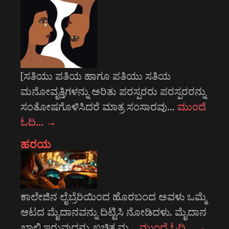
[ಸತಿಯು ಪತಿಯ ಹಾಗೂ ಪತಿಯು ಸತಿಯ
ಮನೋವೃತ್ತಿಗಳನ್ನು ಅರಿತು ಪರಸ್ಪರರು ಪರಸ್ಪರರನ್ನು
ಸಂತೋಷಗೊಳಿಸಿದರೆ ಮಾತ್ರ ಸಂಸಾರವು…
ಮುಂದೆ
ಓದಿ…
→
ಹರಯ
ಕಾಲೇಜಿನ ಲೈಬ್ರೆರಿಯಿಂದ ಹೊರಬಂದ ಅವಳು ಒಮ್ಮೆ
ಆಟದ ಮೈದಾನವನ್ನು ದಿಟ್ಟಿಸಿ ನೋಡಿದಳು. ಮೈದಾನ
ಖಾಲಿ ಇರುವುದನ್ನು ಖಚಿತ ಮ…
ಮುಂದೆ ಓದಿ…
→