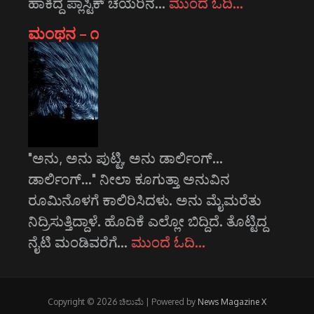
ಹಾಕಿದ್ದ ಪ್ಲಾಸ್ಟಿಕ್ ಚೆಯರಿನ…
ಮುಂದೆ ಓದಿ…
ಮಂಥನ – ೧
"ಅನು, ಅನು ಪುಟ್ಟಿ, ಅನು ಡಾರ್ಲಿಂಗ್...
ಡಾರ್ಲಿಂಗ್..." ನೀಲಾ ಕೂಗುತ್ತಾ ಅನುವಿನ
ರೂಮಿನೊಳಗೆ ಕಾಲಿರಿಸಿದಳು. ಅನು ಮೈಮರೆತು
ನಿದ್ರಿಸುತ್ತಿದ್ದಾಳೆ. ಹೊದಿಕೆ ಎಲ್ಲೋ ಬಿದ್ದಿದೆ. ತೊಟ್ಟಿದ್ದ
ನೈಟಿ ಮಂಡಿವರೆಗೆ…
ಮುಂದೆ ಓದಿ…
Copyright © 2026 ಚಿಲುಮೆ | Powered by
News Magazine X