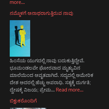
more…
ನಮ್ಮೊಳಗೆ ಅನಾಥರಾಗುತ್ತಿರುವ ನಾವು
ಹಿಂಸೆಯ ಯುಗದಲ್ಲಿ ನಾವು ಬದುಕುತ್ತಿದ್ದೇವೆ.
ಭೂಮಂಡಲವೇ ಘೋರವಾದ ಮೃತ್ಯುವಿನ
ಮಾಲೆಯಿಂದ ಆವೃತವಾಗಿದೆ. ಸದ್ಯದಲ್ಲಿ ಅಮೇರಿಕ
ದೇಶ ಅದರಲ್ಲಿ ಹೆಚ್ಚು ಅಪರಾಧಿ. ಸತ್ಯಕ್ಕೆ ದುರ್ಗತಿ;
ದ್ವೇಷಕ್ಕೆ ವಿಜಯ; ಪ್ರೇಮ…
Read more…
ಬಿಕ್ಷುಕರೊಂದಿಗೆ