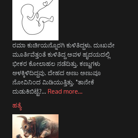
ರಮಾ ಕುರ್ಚಿಯನ್ನೊರಗಿ ಕುಳಿತಿದ್ದಳು. ದುಃಖವೇ
ಮೂರ್ತಿವೆತ್ತಂತೆ ಕುಳಿತಿದ್ದ ಅವಳ ಹೃದಯದಲ್ಲಿ
ಭೀಕರ ಕೋಲಾಹಲ ನಡೆದಿತ್ತು. ಕಣ್ಣುಗಳು
ಆಳಕ್ಕಿಳಿದಿದ್ದವು. ದೇಹದ ಅಣು ಅಣುವೂ
ನೋವಿನಿಂದ ಮಿಡಿಯುತ್ತಿತ್ತು. "ತಾನೇಕೆ
ದುಡುಕಿಬಿಟ್ಟೆ?…
Read more…
ಹತ್ಯೆ