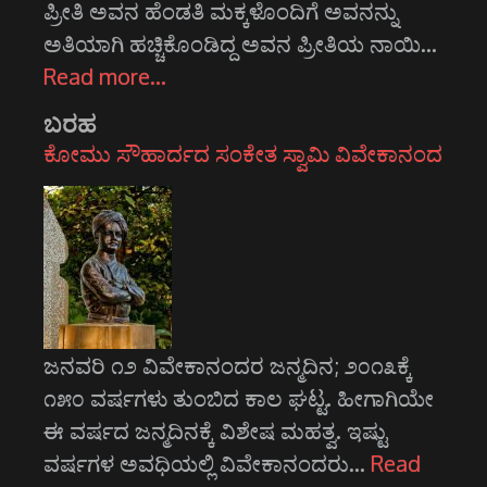
ಪ್ರೀತಿ ಅವನ ಹೆಂಡತಿ ಮಕ್ಕಳೊಂದಿಗೆ ಅವನನ್ನು
ಅತಿಯಾಗಿ ಹಚ್ಚಿಕೊಂಡಿದ್ದ ಅವನ ಪ್ರೀತಿಯ ನಾಯಿ…
Read more…
ಬರಹ
ಕೋಮು ಸೌಹಾರ್ದದ ಸಂಕೇತ ಸ್ವಾಮಿ ವಿವೇಕಾನಂದ
ಜನವರಿ ೧೨ ವಿವೇಕಾನಂದರ ಜನ್ಮದಿನ; ೨೦೧೩ಕ್ಕೆ
೧೫೦ ವರ್ಷಗಳು ತುಂಬಿದ ಕಾಲ ಘಟ್ಟ. ಹೀಗಾಗಿಯೇ
ಈ ವರ್ಷದ ಜನ್ಮದಿನಕ್ಕೆ ವಿಶೇಷ ಮಹತ್ವ. ಇಷ್ಟು
ವರ್ಷಗಳ ಅವಧಿಯಲ್ಲಿ ವಿವೇಕಾನಂದರು…
Read