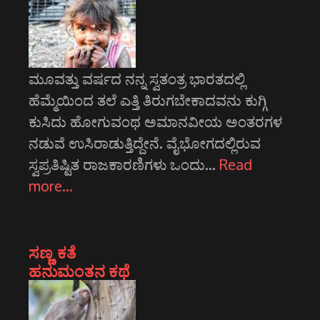
ಮೂವತ್ತು ವರ್ಷದ ನನ್ನ ಸ್ವತಂತ್ರ ಭಾರತದಲ್ಲಿ
ಹೆಮ್ಮೆಯಿಂದ ತಲೆ ಎತ್ತಿ ತಿರುಗಬೇಕಾದವನು ಕುಗ್ಗಿ
ಕುಸಿದು ಹೋಗುವಂಥ ಅಮಾನವೀಯ ಅಂತರಗಳ
ನಡುವೆ ಉಸಿರಾಡುತ್ತಿದ್ದೇನೆ. ವೈಭೋಗದಲ್ಲಿರುವ
ಸ್ವಪ್ರತಿಷ್ಟಿತ ರಾಜಕಾರಣಿಗಳು ಒಂದು…
Read
more…
ಸಣ್ಣ ಕತೆ
ಹನುಮಂತನ ಕಥೆ