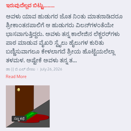
ಇರುವುದೆಲ್ಲವ ಬಿಟ್ಟು………
ಅವಳು ಯಾವ ಹುಡುಗರ ಜೊತ ನಿಂತು ಮಾತನಾಡಿದರೂ
ಶ್ರೀಕಾಂತನಪಾಲಿಗೆ ಆ ಹುಡುಗರು ವಿಲನ್‌ಗಳಂತೆಯೇ
ಭಾಸವಾಗುತ್ತಿದ್ದರು. ಅವಳು ತನ್ನ ಕಾಲೇಜಿನ ಲೆಕ್ಚರರ್‌ಗಳು
ಪಾಠ ಮಾಡುವ ವೈಖರಿ ಸ್ಟೈಲು ಹೈಲುಗಳ ಕುರಿತು
ಬಣ್ಣಿಸುವಾಗಲೂ ಕೇಳಲಾಗದೆ ಶ್ರೀಯ ಹೊಟ್ಟೆಯಲೆಲ್ಲಾ
ತಳಮಳ. ಅಷ್ಟೇಕೆ ಅವಳು ತನ್ನ ತ...
ಡಾ || ಬಿ ಎಲ್ ವೇಣು
July 26, 2026
Read More
ಸಣ್ಣ ಕಥೆ