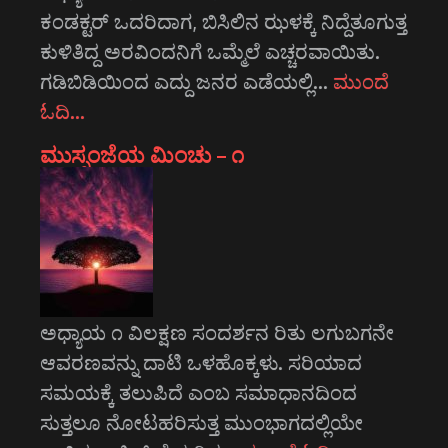
ಕಂಡಕ್ಟರ್ ಒದರಿದಾಗ, ಬಿಸಿಲಿನ ಝಳಕ್ಕೆ ನಿದ್ದೆತೂಗುತ್ತ
ಕುಳಿತಿದ್ದ ಅರವಿಂದನಿಗೆ ಒಮ್ಮೆಲೆ ಎಚ್ಚರವಾಯಿತು.
ಗಡಿಬಿಡಿಯಿಂದ ಎದ್ದು ಜನರ ಎಡೆಯಲ್ಲಿ…
ಮುಂದೆ
ಓದಿ…
ಮುಸ್ಸಂಜೆಯ ಮಿಂಚು – ೧
ಅಧ್ಯಾಯ ೧ ವಿಲಕ್ಷಣ ಸಂದರ್ಶನ ರಿತು ಲಗುಬಗನೇ
ಆವರಣವನ್ನು ದಾಟಿ ಒಳಹೊಕ್ಕಳು. ಸರಿಯಾದ
ಸಮಯಕ್ಕೆ ತಲುಪಿದೆ ಎಂಬ ಸಮಾಧಾನದಿಂದ
ಸುತ್ತಲೂ ನೋಟಹರಿಸುತ್ತ ಮುಂಭಾಗದಲ್ಲಿಯೇ