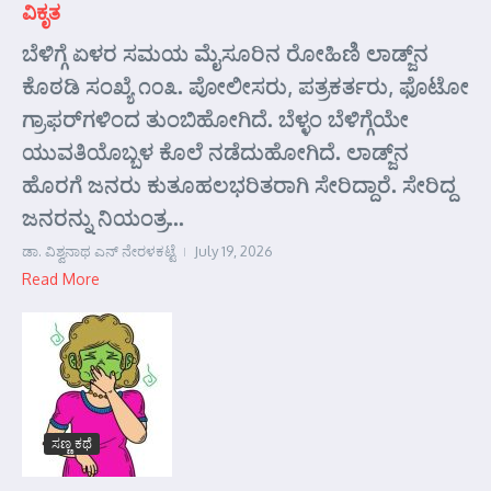
ವಿಕೃತ
ಬೆಳಿಗ್ಗೆ ಏಳರ ಸಮಯ ಮೈಸೂರಿನ ರೋಹಿಣಿ ಲಾಡ್ಜ್‌ನ
ಕೊಠಡಿ ಸಂಖ್ಯೆ ೧೦೩. ಪೋಲೀಸರು, ಪತ್ರಕರ್ತರು, ಫೊಟೋ
ಗ್ರಾಫರ್‌ಗಳಿಂದ ತುಂಬಿಹೋಗಿದೆ. ಬೆಳ್ಳಂ ಬೆಳಿಗ್ಗೆಯೇ
ಯುವತಿಯೊಬ್ಬಳ ಕೊಲೆ ನಡೆದುಹೋಗಿದೆ. ಲಾಡ್ಜ್‌ನ
ಹೊರಗೆ ಜನರು ಕುತೂಹಲಭರಿತರಾಗಿ ಸೇರಿದ್ದಾರೆ. ಸೇರಿದ್ದ
ಜನರನ್ನು ನಿಯಂತ್ರ...
ಡಾ. ವಿಶ್ವನಾಥ ಎನ್ ನೇರಳಕಟ್ಟೆ
July 19, 2026
Read More
ಸಣ್ಣ ಕಥೆ