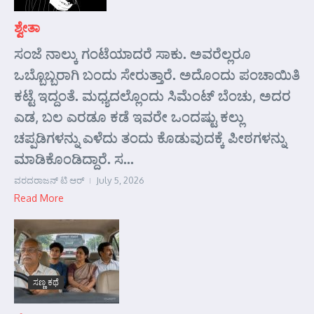
ಶ್ವೇತಾ
ಸಂಜೆ ನಾಲ್ಕು ಗಂಟೆಯಾದರೆ ಸಾಕು. ಅವರೆಲ್ಲರೂ
ಒಬ್ಬೊಬ್ಬರಾಗಿ ಬಂದು ಸೇರುತ್ತಾರೆ. ಅದೊಂದು ಪಂಚಾಯಿತಿ
ಕಟ್ಟೆ ಇದ್ದಂತೆ. ಮಧ್ಯದಲ್ಲೊಂದು ಸಿಮೆಂಟ್ ಬೆಂಚು, ಅದರ
ಎಡ, ಬಲ ಎರಡೂ ಕಡೆ ಇವರೇ ಒಂದಷ್ಟು ಕಲ್ಲು
ಚಪ್ಪಡಿಗಳನ್ನು ಎಳೆದು ತಂದು ಕೊಡುವುದಕ್ಕೆ ಪೀಠಗಳನ್ನು
ಮಾಡಿಕೊಂಡಿದ್ದಾರೆ. ಸ...
ವರದರಾಜನ್ ಟಿ ಆರ್
July 5, 2026
Read More
ಸಣ್ಣ ಕಥೆ