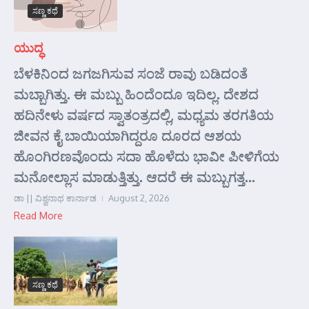
ಸಣ್ಣ ಕಥೆ
ಯುದ್ಧ
ಬೆಳಕಿನಿಂದ ಜಗಜಗಿಸುವ ಸಂಜೆ ರಾವು ಬಡಿದಂತೆ
ಮಬ್ಬಾಗಿತ್ತು. ಈ ಮಬ್ಬು ಹಿಂದೆಂದೂ ಇದಿಲ್ಲ. ದೇಶದ
ಹದಿನೇಳು ವರ್ಷದ ಸ್ವಾತಂತ್ರದಲ್ಲಿ, ಮಧ್ಯಮ ತರಗತಿಯ
ಜೀವನ ಕೈ ಬಾಯಿಯಾಗಿದ್ದರೂ ದೂರದ ಆಶಯ
ಹೊಂಗಿರಣವೊಂದು ಸದಾ ಹೊಳೆದು ಭಾವೀ ಪೀಳಿಗೆಯ
ಮನೋಲ್ಲಾಸ ಮಾಡುತ್ತಿತ್ತು. ಆದರೆ ಈ ಮಬ್ಬುಗತ್ತ...
ಡಾ || ವಿಶ್ವನಾಥ ಕಾರ್ನಾಡ
August 2, 2026
Read More
ಸಣ್ಣ ಕಥೆ