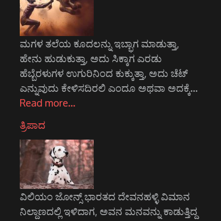
ಮಗಳ ತಲೆಯ ಕೂದಲನ್ನು ಇಬ್ಭಾಗ ಮಾಡುತ್ತಾ,
ಹೇನು ಹುಡುಕುತ್ತಾ, ಅದು ಸಿಕ್ಕಾಗ ಎರಡು
ಹೆಬ್ಬೆರಳುಗಳ ಉಗುರಿನಿಂದ ಕುಕ್ಕುತ್ತಾ, ಅದು ಚೆಟ್
ಎನ್ನುವುದು ಕೇಳಿಸದಿರಲಿ ಎಂದೂ ಅಥವಾ ಅದಕ್ಕೆ…
Read more…
ತ್ರಿಪಾದ
ವಿಲಿಯಂ ಜೋನ್ಸ್ ಭಾರತದ ದೇವನಹಳ್ಳಿ ವಿಮಾನ
ನಿಲ್ದಾಣದಲ್ಲಿ ಇಳಿದಾಗ, ಅವನ ಮನವನ್ನು ಕಾಡುತ್ತಿದ್ದ