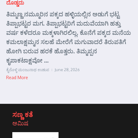
ದೊಡ್ಡದು
ತಿಮ್ಮಣ್ಣ ನಮ್ಮೂರಿನ ಪಕ್ಕದ ಹಳ್ಳಿಯಲ್ಲಿನ ಅಡುಗೆ ಭಟ್ಟ
ತಿಪ್ಪಾಭಟ್ಟರ ಮಗ. ತಿಪ್ಪಾಭಟ್ಟರಿಗೆ ಮದುವೆಯಾಗಿ ಹತ್ತು
ವರ್ಷ ಕಳೆದರೂ ಮಕ್ಕಳಾಗಿರಲಿಲ್ಲ. ಕೊನೆಗೆ ಪಕ್ಕದ ಮನೆಯ
ಕಮಲಾಕ್ಷಮ್ಮನ ಸಲಹೆ ಮೇರೆಗೆ ಮಗುವಾದರೆ ತಿರುಪತಿಗೆ
ಹೋಗಿ ಬರುವ ಹರಕೆ ಹೊತ್ತರು. ತಿಮ್ಮಪ್ಪನ
ಕೃಪಾಕಟಾಕ್ಷವೋ ...
ತೈರೊಳ್ಳಿ ಮಂಜುನಾಥ ಉಡುಪ
June 28, 2026
Read More
ಸಣ್ಣ ಕತೆ
ಆಮಿಷ