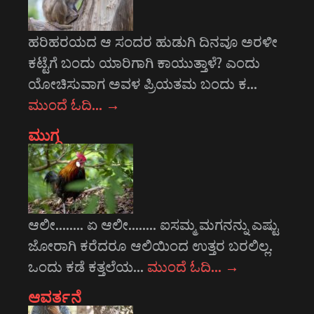
ಹರಿಹರಯದ ಆ ಸಂದರ ಹುಡುಗಿ ದಿನವೂ ಅರಳೀ
ಕಟ್ಟೆಗೆ ಬಂದು ಯಾರಿಗಾಗಿ ಕಾಯುತ್ತಾಳೆ? ಎಂದು
ಯೋಚಿಸುವಾಗ ಅವಳ ಪ್ರಿಯತಮ ಬಂದು ಕ…
ಮುಂದೆ ಓದಿ…
→
ಮುಗ್ಧ
ಆಲೀ........ ಏ ಆಲೀ........ ಐಸಮ್ಮ ಮಗನನ್ನು ಎಷ್ಟು
ಜೋರಾಗಿ ಕರೆದರೂ ಆಲಿಯಿಂದ ಉತ್ತರ ಬರಲಿಲ್ಲ.
ಒಂದು ಕಡೆ ಕತ್ತಲೆಯ…
ಮುಂದೆ ಓದಿ…
→
ಆವರ್ತನೆ