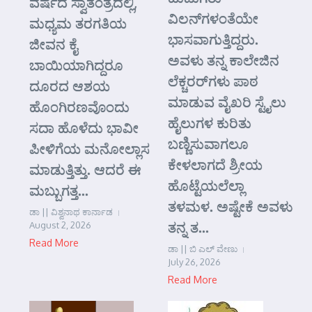
ವರ್ಷದ ಸ್ವಾತಂತ್ರದಲ್ಲಿ,
ವಿಲನ್‌ಗಳಂತೆಯೇ
ಮಧ್ಯಮ ತರಗತಿಯ
ಭಾಸವಾಗುತ್ತಿದ್ದರು.
ಜೀವನ ಕೈ
ಅವಳು ತನ್ನ ಕಾಲೇಜಿನ
ಬಾಯಿಯಾಗಿದ್ದರೂ
ಲೆಕ್ಚರರ್‌ಗಳು ಪಾಠ
ದೂರದ ಆಶಯ
ಮಾಡುವ ವೈಖರಿ ಸ್ಟೈಲು
ಹೊಂಗಿರಣವೊಂದು
ಹೈಲುಗಳ ಕುರಿತು
ಸದಾ ಹೊಳೆದು ಭಾವೀ
ಬಣ್ಣಿಸುವಾಗಲೂ
ಪೀಳಿಗೆಯ ಮನೋಲ್ಲಾಸ
ಕೇಳಲಾಗದೆ ಶ್ರೀಯ
ಮಾಡುತ್ತಿತ್ತು. ಆದರೆ ಈ
ಹೊಟ್ಟೆಯಲೆಲ್ಲಾ
ಮಬ್ಬುಗತ್ತ...
ತಳಮಳ. ಅಷ್ಟೇಕೆ ಅವಳು
ಡಾ || ವಿಶ್ವನಾಥ ಕಾರ್ನಾಡ
ತನ್ನ ತ...
August 2, 2026
Read More
ಡಾ || ಬಿ ಎಲ್ ವೇಣು
July 26, 2026
Read More