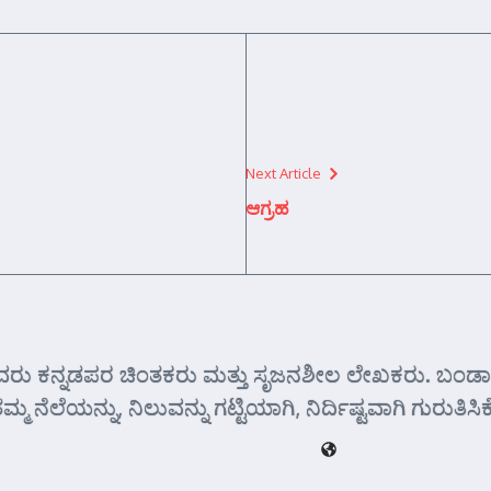
Next Article
ಆಗ್ರಹ
 ಅವರು ಕನ್ನಡಪರ ಚಿಂತಕರು ಮತ್ತು ಸೃಜನಶೀಲ ಲೇಖಕರು. ಬಂಡಾಯ
ೆಲೆಯನ್ನು, ನಿಲುವನ್ನು ಗಟ್ಟಿಯಾಗಿ, ನಿರ್ದಿಷ್ಟವಾಗಿ ಗುರುತಿಸಿ