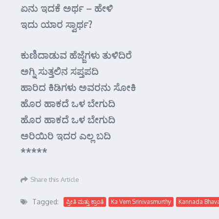
ಏನು ಇದಕೆ ಅರ್ಥ – ಹೇಳಿ
ಇದು ಯಾರ ಸ್ವಾರ್ಥ?
ಕುಣಿದಾಡುವ ಹೆಜ್ಜೆಗಳು ತುಳಿದಿರೆ
ಅಗ್ನಿ ಸುತ್ತಲಿನ ಸಪ್ತಪದಿ
ಹಾರಿದ ಕಿಡಿಗಳು ಅವರನು ಸೋಕಿ
ಹೊರ ಹಾಕದೆ ಒಳ ಬೇಗುದಿ
ಹೊರ ಹಾಕದೆ ಒಳ ಬೇಗುದಿ
ಅರಿಯಿರಿ ಇದರ ಎಲ್ಲ ಬದಿ
*****
Share this Article
Tagged:
ಪ್ರೀತಿ ಮತ್ತು ಕ್ರಾಂತಿ
Ka Vem Srinivasmurthy
Kannada Bhav