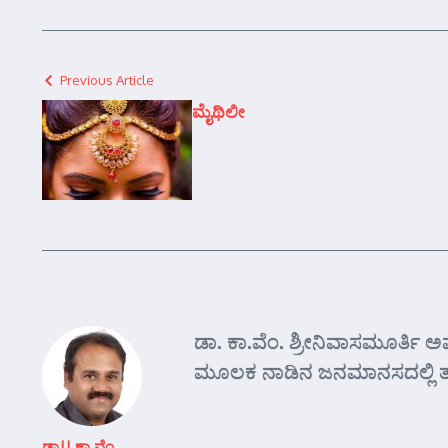
Previous Article
ಮೈಥಿಲೀ
ಡಾ. ಕಾ.ವೆಂ. ಶ್ರೀನಿವಾಸಮೂರ್ತಿ
ಮೂಲಕ ನಾಡಿನ ಜನಮಾನಸದಲ್ಲಿ ತಮ್ಮ ನ
ಡಾ|| ಕಾ ವೆಂ