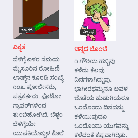
ಸಣ್ಣ ಕಥೆ
ಸಣ್ಣ ಕಥೆ
ವಿಕೃತ
ಚಿನ್ನದ ಬೊಂಬೆ
ಬೆಳಿಗ್ಗೆ ಏಳರ ಸಮಯ
೧ ಗೌರಿಯ ಹಬ್ಬವು
ಮೈಸೂರಿನ ರೋಹಿಣಿ
ಕಳೆದು ಕೆಲವು
ಲಾಡ್ಜ್‌ನ ಕೊಠಡಿ ಸಂಖ್ಯೆ
ದಿನಗಳಾಗಿದ್ದುವು.
೧೦೩. ಪೋಲೀಸರು,
ಭಾಗೀರಥಮ್ಮನೂ ಅವಳ
ಪತ್ರಕರ್ತರು, ಫೊಟೋ
ಜೊತೆಯ ಹುಡುಗಿಯರೂ
ಗ್ರಾಫರ್‌ಗಳಿಂದ
ಒಂದೊಂದು ದಿನವನ್ನು
ತುಂಬಿಹೋಗಿದೆ. ಬೆಳ್ಳಂ
ಕಳೆಯುವುದೂ
ಬೆಳಿಗ್ಗೆಯೇ
ಒಂದೊಂದು ಯುಗವನ್ನು
ಯುವತಿಯೊಬ್ಬಳ ಕೊಲೆ
ಕಳೆದಂತೆ ಕಷ್ಟವಾಗಿದ್ದಿತು.