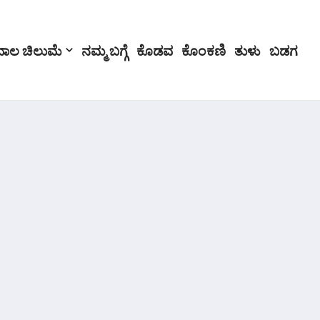
ಬಾಲ ಚಿಲುಮೆ
ನಮ್ಮ ಬಗ್ಗೆ
ಕೊಡವ
ಕೊಂಕಣಿ
ತುಳು
ಬಡಗ