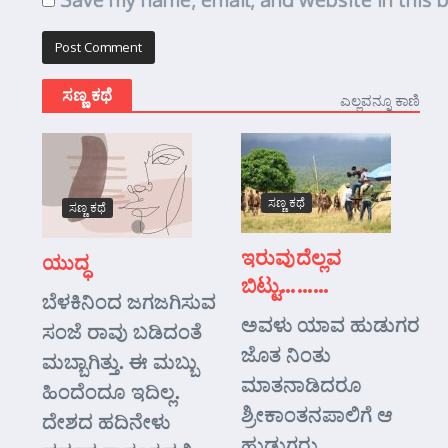
ಸಣ್ಣ ಕಥೆ
ಎಲ್ಲವನ್ನೂ ಕಾಣಿ
ಸಣ್ಣ ಕಥೆ
ಸಣ್ಣ ಕಥೆ
ಇರುವುದೆಲ್ಲವ
ಯುದ್ಧ
ಬಿಟ್ಟು………
ಬೆಳಕಿನಿಂದ ಜಗಜಗಿಸುವ
ಅವಳು ಯಾವ ಹುಡುಗರ
ಸಂಜೆ ರಾವು ಬಡಿದಂತೆ
ಜೊತ ನಿಂತು
ಮಬ್ಬಾಗಿತ್ತು. ಈ ಮಬ್ಬು
ಮಾತನಾಡಿದರೂ
ಹಿಂದೆಂದೂ ಇದಿಲ್ಲ.
ಶ್ರೀಕಾಂತನಪಾಲಿಗೆ ಆ
ದೇಶದ ಹದಿನೇಳು
ಹುಡುಗರು