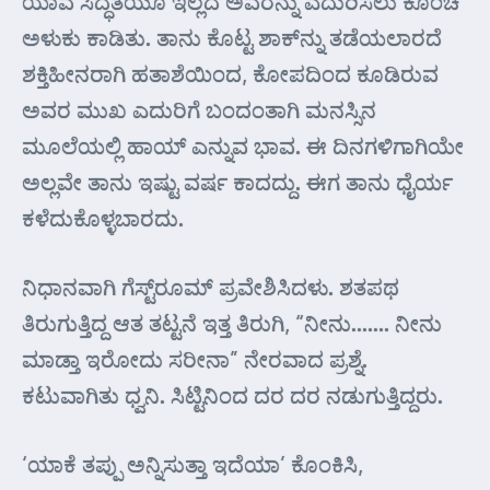
ಯಾವ ಸಿದ್ಧತೆಯೂ ಇಲ್ಲದೆ ಅವರನ್ನು ಎದುರಿಸಲು ಕೊಂಚ
ಅಳುಕು ಕಾಡಿತು. ತಾನು ಕೊಟ್ಟ ಶಾಕ್‌ನ್ನು ತಡೆಯಲಾರದೆ
ಶಕ್ತಿಹೀನರಾಗಿ ಹತಾಶೆಯಿಂದ, ಕೋಪದಿಂದ ಕೂಡಿರುವ
ಅವರ ಮುಖ ಎದುರಿಗೆ ಬಂದಂತಾಗಿ ಮನಸ್ಸಿನ
ಮೂಲೆಯಲ್ಲಿ ಹಾಯ್ ಎನ್ನುವ ಭಾವ. ಈ ದಿನಗಳಿಗಾಗಿಯೇ
ಅಲ್ಲವೇ ತಾನು ಇಷ್ಟು ವರ್ಷ ಕಾದದ್ದು. ಈಗ ತಾನು ಧೈರ್ಯ
ಕಳೆದುಕೊಳ್ಳಬಾರದು.
ನಿಧಾನವಾಗಿ ಗೆಸ್ಟ್‌ರೂಮ್ ಪ್ರವೇಶಿಸಿದಳು. ಶತಪಥ
ತಿರುಗುತ್ತಿದ್ದ ಆತ ತಟ್ಟನೆ ಇತ್ತ ತಿರುಗಿ, “ನೀನು……. ನೀನು
ಮಾಡ್ತಾ ಇರೋದು ಸರೀನಾ” ನೇರವಾದ ಪ್ರಶ್ನೆ.
ಕಟುವಾಗಿತು ಧ್ವನಿ. ಸಿಟ್ಟಿನಿಂದ ದರ ದರ ನಡುಗುತ್ತಿದ್ದರು.
‘ಯಾಕೆ ತಪ್ಪು ಅನ್ನಿಸುತ್ತಾ ಇದೆಯಾ’ ಕೊಂಕಿಸಿ,