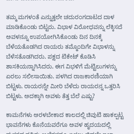
ತಮ್ಮ ಮಗಳಂತೆ ಎನ್ನುತ್ತಲೇ ಚದುರಂಗದಾಟದ ದಾಳ
ಮಾಡಿಕೊಂಡು ಬಿಟ್ಟರು. ವಿಭಾಳ ವಿರೋಧವನ್ನು ಲೆಕ್ಕಿಸದೆ
ಅವಳನ್ನೂ ಉಪಯೋಗಿಸಿಕೊಂಡು ದಿನ ದಿನಕ್ಕೆ
ಬೆಳೆಯತೊಡಗಿದ ರಾಯರು ತಮ್ಮೊಂದಿಗೇ ವಿಭಾಳನ್ನು
ಬೆಳೆಸತೊಡಗಿದರು. ಪಕ್ಷದ ಟಿಕೇಟ್ ಕೊಡಿಸಿ
ಶಾಸಕಿಯನ್ನಾಗಿಸಿದರು. ಈಗ ವಿಭಳಿಗೆ ಮೆಟ್ಟಿಲುಗಳನ್ನು
ಏರಲು ಸಲೀಸಾಯಿತು. ಪಳಗಿದ ರಾಜಕಾರಣಿಯಾಗಿ
ಬಿಟ್ಟಳು. ರಾಯರನ್ನೇ ಮೀರಿ ಬೆಳೆದು ರಾಯರನ್ನ ಒತ್ತರಿಸಿ
ಬಿಟ್ಟಳು. ಅದಕ್ಕಾಗಿ ಅವಳು ತೆತ್ತ ಬೆಲೆ ಎಷ್ಟು?
ಕಾಮನೆಗಳು ಅರಳಬೇಕಾದ ಕಾಲದಲ್ಲಿ ಚಿವುಟಿ ಹಾಕಲ್ಪಟ್ಟ
ಭಾವನೆಗಳು ಕೊನೆಯವರೆಗೂ ಅವಳ ಹೃದಯದಲ್ಲಿ