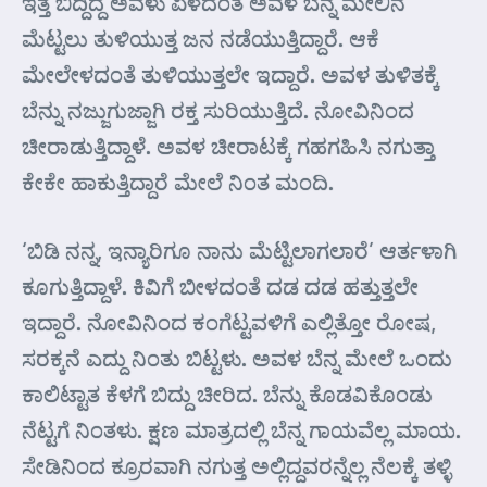
ಇತ್ತ ಬಿದ್ದಿದ್ದ ಅವಳು ಏಳದಂತೆ ಅವಳ ಬೆನ್ನ ಮೇಲಿನ
ಮೆಟ್ಟಲು ತುಳಿಯುತ್ತ ಜನ ನಡೆಯುತ್ತಿದ್ದಾರೆ. ಆಕೆ
ಮೇಲೇಳದಂತೆ ತುಳಿಯುತ್ತಲೇ ಇದ್ದಾರೆ. ಅವಳ ತುಳಿತಕ್ಕೆ
ಬೆನ್ನು ನಜ್ಜುಗುಜ್ಜಾಗಿ ರಕ್ತ ಸುರಿಯುತ್ತಿದೆ. ನೋವಿನಿಂದ
ಚೀರಾಡುತ್ತಿದ್ದಾಳೆ. ಅವಳ ಚೀರಾಟಕ್ಕೆ ಗಹಗಹಿಸಿ ನಗುತ್ತಾ
ಕೇಕೇ ಹಾಕುತ್ತಿದ್ದಾರೆ ಮೇಲೆ ನಿಂತ ಮಂದಿ.
‘ಬಿಡಿ ನನ್ನ, ಇನ್ಯಾರಿಗೂ ನಾನು ಮೆಟ್ಟಿಲಾಗಲಾರೆ’ ಆರ್ತಳಾಗಿ
ಕೂಗುತ್ತಿದ್ದಾಳೆ. ಕಿವಿಗೆ ಬೀಳದಂತೆ ದಡ ದಡ ಹತ್ತುತ್ತಲೇ
ಇದ್ದಾರೆ. ನೋವಿನಿಂದ ಕಂಗೆಟ್ಟವಳಿಗೆ ಎಲ್ಲಿತ್ತೋ ರೋಷ,
ಸರಕ್ಕನೆ ಎದ್ದು ನಿಂತು ಬಿಟ್ಟಳು. ಅವಳ ಬೆನ್ನ ಮೇಲೆ ಒಂದು
ಕಾಲಿಟ್ಟಾತ ಕೆಳಗೆ ಬಿದ್ದು ಚೀರಿದ. ಬೆನ್ನು ಕೊಡವಿಕೊಂಡು
ನೆಟ್ಟಗೆ ನಿಂತಳು. ಕ್ಷಣ ಮಾತ್ರದಲ್ಲಿ ಬೆನ್ನ ಗಾಯವೆಲ್ಲ ಮಾಯ.
ಸೇಡಿನಿಂದ ಕ್ರೂರವಾಗಿ ನಗುತ್ತ ಅಲ್ಲಿದ್ದವರನ್ನೆಲ್ಲ ನೆಲಕ್ಕೆ ತಳ್ಳಿ