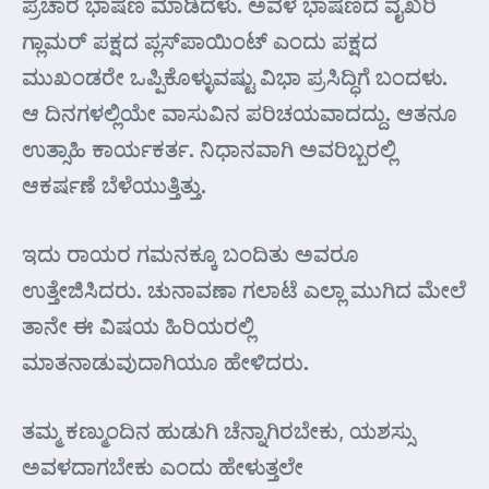
ಪ್ರಚಾರ ಭಾಷಣ ಮಾಡಿದಳು. ಅವಳ ಭಾಷಣದ ವೈಖರಿ
ಗ್ಲಾಮರ್ ಪಕ್ಷದ ಪ್ಲಸ್‌ಪಾಯಿಂಟ್‌ ಎಂದು ಪಕ್ಷದ
ಮುಖಂಡರೇ ಒಪ್ಪಿಕೊಳ್ಳುವಷ್ಟು ವಿಭಾ ಪ್ರಸಿದ್ಧಿಗೆ ಬಂದಳು.
ಆ ದಿನಗಳಲ್ಲಿಯೇ ವಾಸುವಿನ ಪರಿಚಯವಾದದ್ದು. ಆತನೂ
ಉತ್ಸಾಹಿ ಕಾರ್ಯಕರ್ತ. ನಿಧಾನವಾಗಿ ಅವರಿಬ್ಬರಲ್ಲಿ
ಆಕರ್ಷಣೆ ಬೆಳೆಯುತ್ತಿತ್ತು.
ಇದು ರಾಯರ ಗಮನಕ್ಕೂ ಬಂದಿತು ಅವರೂ
ಉತ್ತೇಜಿಸಿದರು. ಚುನಾವಣಾ ಗಲಾಟೆ ಎಲ್ಲಾ ಮುಗಿದ ಮೇಲೆ
ತಾನೇ ಈ ವಿಷಯ ಹಿರಿಯರಲ್ಲಿ
ಮಾತನಾಡುವುದಾಗಿಯೂ ಹೇಳಿದರು.
ತಮ್ಮ ಕಣ್ಮುಂದಿನ ಹುಡುಗಿ ಚೆನ್ನಾಗಿರಬೇಕು, ಯಶಸ್ಸು
ಅವಳದಾಗಬೇಕು ಎಂದು ಹೇಳುತ್ತಲೇ