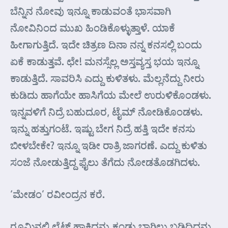
ಬೆನ್ನಿನ ನೋವು ಇನ್ನೂ ಕಾಡುವಂತೆ ಭಾಸವಾಗಿ
ನೋವಿನಿಂದ ಮುಖ ಹಿಂಡಿಕೊಳ್ಳುತ್ತಾಳೆ. ಯಾಕೆ
ಹೀಗಾಗುತ್ತಿದೆ. ಇದೇ ಚಿತ್ರಣ ದಿನಾ ನನ್ನ ಕನಸಲ್ಲಿ ಬಂದು
ಏಕೆ ಕಾಡುತ್ತವೆ. ಛೇ! ಮನಸ್ಸೆಲ್ಲ ಅಸ್ತವ್ಯಸ್ತ ಭಯ ಇನ್ನೂ
ಕಾಡುತ್ತಿದೆ. ಸಾವರಿಸಿ ಎದ್ದು ಕುಳಿತಳು. ಮೆಲ್ಲನೆದ್ದು ನೀರು
ಕುಡಿದು ಹಾಗೆಯೇ ಹಾಸಿಗೆಯ ಮೇಲೆ ಉರುಳಿಕೊಂಡಳು.
ಇನ್ನವಳಿಗೆ ನಿದ್ರೆ ಬಹುದೂರ, ಟೈಮ್ ನೋಡಿಕೊಂಡಳು.
ಇನ್ನು ಹತ್ತುಗಂಟೆ. ಇಷ್ಟು ಬೇಗ ನಿದ್ರೆ ಹತ್ತಿ ಇದೇ ಕನಸು
ಬೀಳಬೇಕೇ? ಇನ್ನೂ ಇಡೀ ರಾತ್ರಿ ಜಾಗರಣೆ. ಎದ್ದು ಕುಳಿತು
ಸಂಜೆ ನೋಡುತ್ತಿದ್ದ ಫೈಲು ತೆಗೆದು ನೋಡತೊಡಗಿದಳು.
‘ಮೇಡಂ’ ರವೀಂದ್ರನ ಕರೆ.
ರೂಮಿನಲ್ಲಿ ಲೈಟ್ ಹಾಕಿದ್ದನ್ನು ಕಂಡು ಬಾಗಿಲು ಬಡಿದಿದ್ದನು.