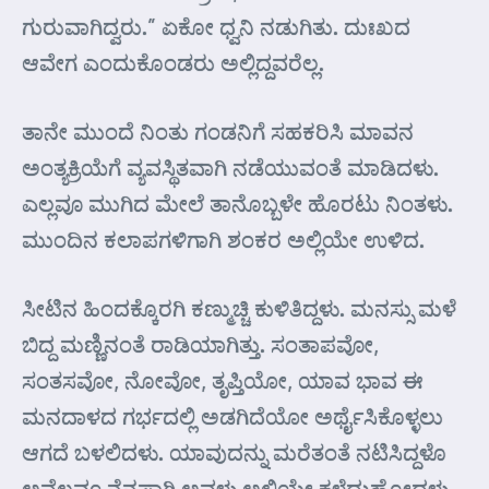
ಗುರುವಾಗಿದ್ವರು.” ಏಕೋ ಧ್ವನಿ ನಡುಗಿತು. ದುಃಖದ
ಆವೇಗ ಎಂದುಕೊಂಡರು ಅಲ್ಲಿದ್ದವರೆಲ್ಲ.
ತಾನೇ ಮುಂದೆ ನಿಂತು ಗಂಡನಿಗೆ ಸಹಕರಿಸಿ ಮಾವನ
ಅಂತ್ಯಕ್ರಿಯೆಗೆ ವ್ಯವಸ್ಥಿತವಾಗಿ ನಡೆಯುವಂತೆ ಮಾಡಿದಳು.
ಎಲ್ಲವೂ ಮುಗಿದ ಮೇಲೆ ತಾನೊಬ್ಬಳೇ ಹೊರಟು ನಿಂತಳು.
ಮುಂದಿನ ಕಲಾಪಗಳಿಗಾಗಿ ಶಂಕರ ಅಲ್ಲಿಯೇ ಉಳಿದ.
ಸೀಟಿನ ಹಿಂದಕ್ಕೊರಗಿ ಕಣ್ಮುಚ್ಚಿ ಕುಳಿತಿದ್ದಳು. ಮನಸ್ಸು ಮಳೆ
ಬಿದ್ದ ಮಣ್ಣಿನಂತೆ ರಾಡಿಯಾಗಿತ್ತು. ಸಂತಾಪವೋ,
ಸಂತಸವೋ, ನೋವೋ, ತೃಪ್ತಿಯೋ, ಯಾವ ಭಾವ ಈ
ಮನದಾಳದ ಗರ್ಭದಲ್ಲಿ ಅಡಗಿದೆಯೋ ಅರ್ಥೈಸಿಕೊಳ್ಳಲು
ಆಗದೆ ಬಳಲಿದಳು. ಯಾವುದನ್ನು ಮರೆತಂತೆ ನಟಿಸಿದ್ದಳೊ
ಅವೆಲ್ಲವೂ ನೆನಪಾಗಿ ಅವಳು ಅಲ್ಲಿಯೇ ಕಳೆದುಹೋದಳು.