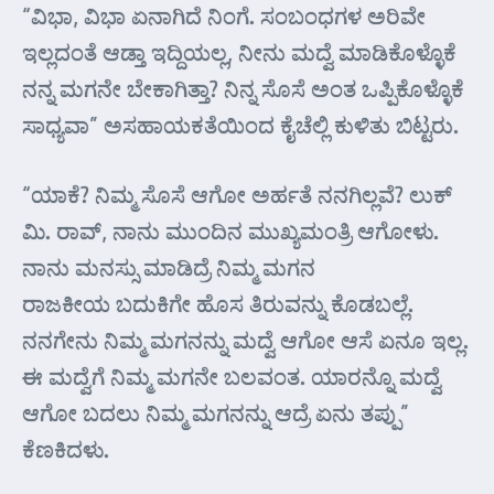
“ವಿಭಾ, ವಿಭಾ ಏನಾಗಿದೆ ನಿಂಗೆ. ಸಂಬಂಧಗಳ ಅರಿವೇ
ಇಲ್ಲದಂತೆ ಆಡ್ತಾ ಇದ್ದಿಯಲ್ಲ, ನೀನು ಮದ್ವೆ ಮಾಡಿಕೊಳ್ಳೊಕೆ
ನನ್ನ ಮಗನೇ ಬೇಕಾಗಿತ್ತಾ? ನಿನ್ನ ಸೊಸೆ ಅಂತ ಒಪ್ಪಿಕೊಳ್ಳೊಕೆ
ಸಾಧ್ಯವಾ” ಅಸಹಾಯಕತೆಯಿಂದ ಕೈಚೆಲ್ಲಿ ಕುಳಿತು ಬಿಟ್ಟರು.
“ಯಾಕೆ? ನಿಮ್ಮ ಸೊಸೆ ಆಗೋ ಅರ್ಹತೆ ನನಗಿಲ್ಲವೆ? ಲುಕ್
ಮಿ. ರಾವ್, ನಾನು ಮುಂದಿನ ಮುಖ್ಯಮಂತ್ರಿ ಆಗೋಳು.
ನಾನು ಮನಸ್ಸು ಮಾಡಿದ್ರೆ ನಿಮ್ಮ ಮಗನ
ರಾಜಕೀಯ ಬದುಕಿಗೇ ಹೊಸ ತಿರುವನ್ನು ಕೊಡಬಲ್ಲೆ.
ನನಗೇನು ನಿಮ್ಮ ಮಗನನ್ನು ಮದ್ವೆ ಆಗೋ ಆಸೆ ಏನೂ ಇಲ್ಲ.
ಈ ಮದ್ವೆಗೆ ನಿಮ್ಮ ಮಗನೇ ಬಲವಂತ. ಯಾರನ್ನೊ ಮದ್ವೆ
ಆಗೋ ಬದಲು ನಿಮ್ಮ ಮಗನನ್ನು ಆದ್ರೆ ಏನು ತಪ್ಪು”
ಕೆಣಕಿದಳು.