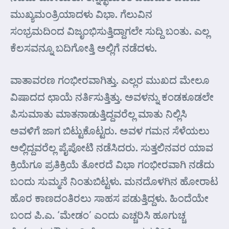
ಮುಖ್ಯಮಂತ್ರಿಯಾದಳು ವಿಭಾ. ಗೆಲುವಿನ
ಸಂಭ್ರಮದಿಂದ ವಿಜೃಂಭಿಸುತ್ತಿದ್ದಾಗಲೇ ಸುದ್ದಿ ಬಂತು. ಎಲ್ಲ
ಕೆಲಸವನ್ನೂ ಬದಿಗೋತ್ತಿ ಅಲ್ಲಿಗೆ ನಡೆದಳು.
ವಾತಾವರಣ ಗಂಭೀರವಾಗಿತ್ತು. ಎಲ್ಲರ ಮುಖದ ಮೇಲೂ
ವಿಷಾದದ ಛಾಯೆ ನರ್ತಿಸುತ್ತಿತ್ತು. ಅವಳನ್ನು ಕಂಡಕೂಡಲೇ
ಪಿಸುಮಾತು ಮಾತನಾಡುತ್ತಿದ್ದವರೆಲ್ಲ ಮಾತು ನಿಲ್ಲಿಸಿ
ಅವಳಿಗೆ ಜಾಗ ಬಿಟ್ಟುಕೊಟ್ಟರು. ಅವಳ ಗಮನ ಸೆಳೆಯಲು
ಅಲ್ಲಿದ್ದವರೆಲ್ಲ ಪೈಪೋಟಿ ನಡೆಸಿದರು. ಸುತ್ತಲಿನವರ ಯಾವ
ಕ್ರಿಯೆಗೂ ಪ್ರತಿಕ್ರಿಯೆ ತೋರದೆ ವಿಭಾ ಗಂಭೀರವಾಗಿ ನಡೆದು
ಬಂದು ಸುಮ್ಮನೆ ನಿಂತುಬಿಟ್ಟಳು. ಮನದೊಳಗಿನ ಹೋರಾಟ
ಹೊರ ಕಾಣದಂತಿರಲು ಸಾಹಸ ಪಡುತ್ತಿದ್ದಳು. ಹಿಂದೆಯೇ
ಬಂದ ಪಿ.ಎ. ‘ಮೇಡಂ’ ಎಂದು ಎಚ್ಚರಿಸಿ ಹೂಗುಚ್ಚ