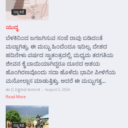
ಸಣ್ಣ ಕಥೆ
ಯುದ್ಧ
ಬೆಳಕಿನಿಂದ ಜಗಜಗಿಸುವ ಸಂಜೆ ರಾವು ಬಡಿದಂತೆ
ಮಬ್ಬಾಗಿತ್ತು. ಈ ಮಬ್ಬು ಹಿಂದೆಂದೂ ಇದಿಲ್ಲ. ದೇಶದ
ಹದಿನೇಳು ವರ್ಷದ ಸ್ವಾತಂತ್ರದಲ್ಲಿ, ಮಧ್ಯಮ ತರಗತಿಯ
ಜೀವನ ಕೈ ಬಾಯಿಯಾಗಿದ್ದರೂ ದೂರದ ಆಶಯ
ಹೊಂಗಿರಣವೊಂದು ಸದಾ ಹೊಳೆದು ಭಾವೀ ಪೀಳಿಗೆಯ
ಮನೋಲ್ಲಾಸ ಮಾಡುತ್ತಿತ್ತು. ಆದರೆ ಈ ಮಬ್ಬುಗತ್ತ...
ಡಾ || ವಿಶ್ವನಾಥ ಕಾರ್ನಾಡ
August 2, 2026
Read More
ಸಣ್ಣ ಕಥೆ