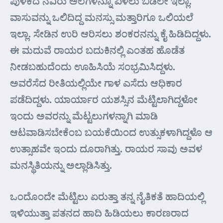
ಪುಳಕದ ನವಿರು ಅಲೆಗಳನ್ನೂ ಏಳಲು ಬಿಡಲೇ ಇಲ್ಲಾ.
ವಾಸುವನ್ನು ಒಲಿದಿದ್ದ ಮನಸ್ಸು ಮತ್ತಾರಿಗೂ ಒಲಿಯಲೆ
ಇಲ್ಲಾ. ಸೇಡಿನ ಉರಿ ಆರಿಸಲು ಶಂಕರನನ್ನು ಕೈ ಹಿಡಿದಿದ್ದಳು.
ಈ ಮದುವೆ ರಾಯರ ಬದುಕಿನಲ್ಲಿ ಎಂತಹ ಹೊಡೆತ
ನೀಡಬಹುದೆಂದು ಊಹಿಸಿಯೆ ಸಂಭ್ರಮಿಸಿದ್ದಳು.
ಅವರೆಸೆದ ರೀತಿಯಲ್ಲಿಯೇ ಗಾಳ ಎಸೆದು ಆಧಿಕಾರ
ಪಡೆದಿದ್ದಳು. ಯಾರ್ಯಾರ ಯಶಸ್ಸಿನ ಮೆಟ್ಟಿಲಾಗಿದ್ದಳೋ
ಇಂದು ಅವರನ್ನು ಮೆಟ್ಟಲುಗಳನ್ನಾಗಿ ಮಾಡಿ
ಆಟವಾಡಿಸಬೇಕೆಂಬ ಬಯಕೆಯಿಂದ ಉತ್ಸುಕಳಾಗಿದ್ದಳೊ ಆ
ಉತ್ಸಾಹವೇ ಇಂದು ದೂರಾಗಿತ್ತು. ರಾಯರ ಸಾವು ಅವಳ
ಮನಸ್ಥಿತಿಯನ್ನು ಅಲ್ಲಾಡಿಸಿತ್ತು.
ಒಂದೊಂದೇ ಮೆಟ್ಟಿಲು ಏರುತ್ತಾ ತನ್ನ ನೈತಿಕತೆ ಹಾದಿಯಲ್ಲಿ
ಇಳಿಯುತ್ತಾ ಪತನದ ಹಾದಿ ಹಿಡಿಯಲು ಕಾರಣರಾದ