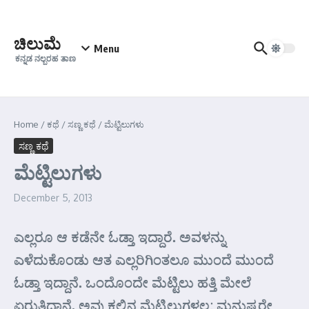
Skip to content
ಚಿಲುಮೆ
Menu
ಕನ್ನಡ ನಲ್ಬರಹ ತಾಣ
Home
/
ಕಥೆ
/
ಸಣ್ಣ ಕಥೆ
/
ಮೆಟ್ಟಿಲುಗಳು
ಸಣ್ಣ ಕಥೆ
ಮೆಟ್ಟಿಲುಗಳು
December 5, 2013
ಎಲ್ಲರೂ ಆ ಕಡೆನೇ ಓಡ್ತಾ ಇದ್ದಾರೆ. ಅವಳನ್ನು
ಎಳೆದುಕೊಂಡು ಆತ ಎಲ್ಲರಿಗಿಂತಲೂ ಮುಂದೆ ಮುಂದೆ
ಓಡ್ತಾ ಇದ್ದಾನೆ. ಒಂದೊಂದೇ ಮೆಟ್ಟಿಲು ಹತ್ತಿ ಮೇಲೆ
ಏರುತ್ತಿದ್ದಾನೆ. ಅವು ಕಲ್ಲಿನ ಮೆಟ್ಟಿಲುಗಳಲ್ಲ; ಮನುಷ್ಯರೇ