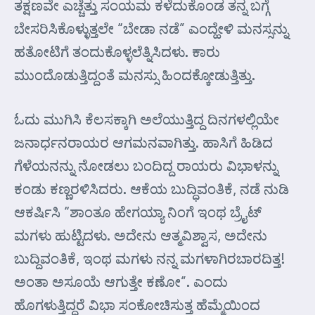
ತಕ್ಷಣವೇ ಎಚ್ಚೆತ್ತು ಸಂಯಮ ಕಳೆದುಕೊಂಡ ತನ್ನ ಬಗ್ಗೆ
ಬೇಸರಿಸಿಕೊಳ್ಳುತ್ತಲೇ “ಬೇಡಾ ನಡೆ” ಎಂದ್ಹೇಳಿ ಮನಸ್ಸನ್ನು
ಹತೋಟಿಗೆ ತಂದುಕೊಳ್ಳಲೆತ್ನಿಸಿದಳು. ಕಾರು
ಮುಂದೊಡುತ್ತಿದ್ದಂತೆ ಮನಸ್ಸು ಹಿಂದಕ್ಕೋಡುತ್ತಿತ್ತು.
ಓದು ಮುಗಿಸಿ ಕೆಲಸಕ್ಕಾಗಿ ಅಲೆಯುತ್ತಿದ್ದ ದಿನಗಳಲ್ಲಿಯೇ
ಜನಾರ್ಧನರಾಯರ ಆಗಮನವಾಗಿತ್ತು. ಹಾಸಿಗೆ ಹಿಡಿದ
ಗೆಳೆಯನನ್ನು ನೋಡಲು ಬಂದಿದ್ದ ರಾಯರು ವಿಭಾಳನ್ನು
ಕಂಡು ಕಣ್ಣರಳಿಸಿದರು. ಆಕೆಯ ಬುದ್ಧಿವಂತಿಕೆ, ನಡೆ ನುಡಿ
ಆಕರ್ಷಿಸಿ “ಶಾಂತೂ ಹೇಗಯ್ಯಾ ನಿಂಗೆ ಇಂಥ ಬ್ರೈಟ್
ಮಗಳು ಹುಟ್ಟಿದಳು. ಅದೇನು ಆತ್ಮವಿಶ್ವಾಸ, ಅದೇನು
ಬುದ್ದಿವಂತಿಕೆ, ಇಂಥ ಮಗಳು ನನ್ನ ಮಗಳಾಗಿರಬಾರದಿತ್ತ!
ಅಂತಾ ಅಸೂಯೆ ಆಗುತ್ತೇ ಕಣೋ”. ಎಂದು
ಹೊಗಳುತ್ತಿದ್ದರೆ ವಿಭಾ ಸಂಕೋಚಿಸುತ್ತ ಹೆಮ್ಮೆಯಿಂದ