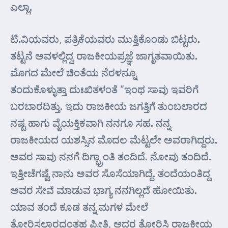
ಎಲ್ಲಾ.
ಟಿ.ವಿಯವರು, ಪತ್ರಿಕೆಯವರು ಮುತ್ತಿಕೊಂಡು ಬಿಟ್ಟರು.
ತಟ್ಟನೆ ಅವಳಲ್ಲಿದ್ವ ರಾಜಕೀಯಪ್ರಜ್ಞೆ ಜಾಗೃತವಾಯಿತು.
ಮೊಗದ ಮೇಲೆ ಚಿಂತೆಯ ನೆರಳನ್ನೂ
ತಂದುಕೊಳ್ಳುತ್ತಾ ದುಃಖಿತಳಂತೆ “ಇಂಥ ಸಾವು ಇವರಿಗೆ
ಬರಬಾರದಿತ್ತು. ಇದು ರಾಜಕೀಯ ಜಗತ್ತಿಗೆ ತುಂಬಲಾರದ
ನಷ್ಟ ಹಾಗು ವೈಯಕ್ತಿಕವಾಗಿ ನನಗೂ ಸಹ. ನನ್ನ
ರಾಜಕೀಯದ ಯಶಸ್ಸಿನ ಮೊದಲ ಮೆಟ್ಟಲೇ ಅವರಾಗಿದ್ದರು.
ಅವರ ಸಾವು ನನಗೆ ದಿಗ್ಭ್ರಾಂತಿ ತಂದಿದೆ. ನೋವು ತಂದಿದೆ.
ಇತ್ತೀಚೆಗಷ್ಟೆ ನಾನು ಅವರ ಸೊಸೆಯಾಗಿದ್ದೆ. ತಂದೆಯಂತಿದ್ದ
ಅವರ ಸೇವೆ ಮಾಡುವ ಭಾಗ್ಯ ನನಗಿಲ್ಲದೆ ಹೋಯಿತು.
ಯಾವ ತಂದೆ ಕೂಡ ತನ್ನ ಮಗಳ ಮೇಲೆ
ತೋರಿಸಲಾರದಂತಹ ಪ್ರೀತಿ, ಆದರ ತೋರಿಸಿ ರಾಜಕೀಯ