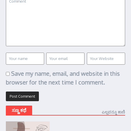
Save my name, email, and website in this
browser for the next time I comment.
ಸಣ್ಣ ಕಥೆ
ಎಲ್ಲವನ್ನೂ ಕಾಣಿ