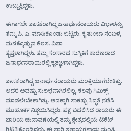
ಉಬ್ಬುತ್ತಿದ್ದಳು.
ಈಗಾಗಲೇ ಶಾಸಕರಾಗಿದ್ದ ಜನಾರ್ಧನರಾಯರು ವಿಭಾಳನ್ನು
ತಮ್ಮ ಪಿ. ಎ. ಮಾಡಿಕೊಂಡು ಬಿಟ್ಟರು. ಕೈ ತುಂಬಾ ಸಂಬಳ,
ಮನಕ್ಕೊಪ್ಪುವ ಕೆಲಸ. ವಿಭಾ
ತೃಪ್ತಳಾಗಿದ್ದಳು. ತಮ್ಮ ಸಂಸಾರದ ಸುಸ್ಥಿತಿಗೆ ಕಾರಣರಾದ
ಜನಾರ್ಧನರಾಯರಲ್ಲಿ ಕೃತಜ್ಞಳಾಗಿದ್ದಳು.
ಶಾಸಕರಾಗಿದ್ವ ಜನಾರ್ಧನರಾಯರು ಮಂತ್ರಿಯಾಗಬೇಕಿತ್ತು.
ಆದರೆ ಅದಷ್ಟು ಸುಲಭವಾಗಿರಲಿಲ್ಲ. ಕೆಲಪು ಗಿಮಿಕ್ಸ್
ಮಾಡಲೇಬೇಕಾಗಿತ್ತು. ಅದಕ್ಕಾಗಿ ಸಾಕಷ್ಟು ಸಿದ್ಧತೆ ನಡೆಸಿ
ಮುಹೂರ್ತ ನಿಶ್ಚಯಿಸಿದ್ದರು. ಪಕ್ಷ ಬದಲಿಸಿದ ರಾಯರು ಈ
ಬಾರಿಯ ಚುನಾವಣೆಯಲ್ಲಿ ತಮ್ಮ ಕ್ಷೇತ್ರದಲ್ಲಿಯೆ ಟೆಕೆಟ್
ಗಿಟ್ಟಿಸಿಕೊಂಡಿದ್ದರು. ಈ ಬಾರಿ ಶತಾಯಗತಾಯ ಮಂತ್ರಿ