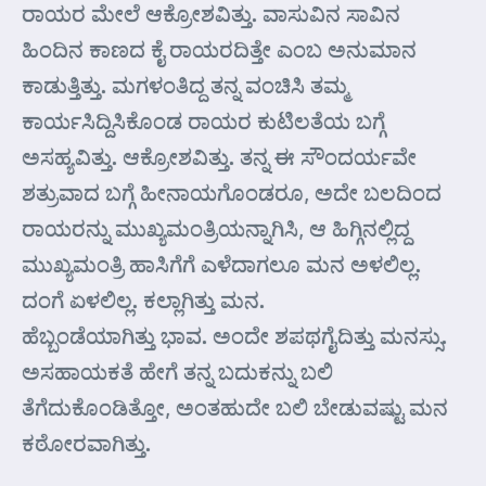
ರಾಯರ ಮೇಲೆ ಆಕ್ರೋಶವಿತ್ತು. ವಾಸುವಿನ ಸಾವಿನ
ಹಿಂದಿನ ಕಾಣದ ಕೈ ರಾಯರದಿತ್ತೇ ಎಂಬ ಅನುಮಾನ
ಕಾಡುತ್ತಿತ್ತು. ಮಗಳಂತಿದ್ದ ತನ್ನ ವಂಚಿಸಿ ತಮ್ಮ
ಕಾರ್ಯಸಿದ್ದಿಸಿಕೊಂಡ ರಾಯರ ಕುಟಿಲತೆಯ ಬಗ್ಗೆ
ಅಸಹ್ಯವಿತ್ತು. ಆಕ್ರೋಶವಿತ್ತು. ತನ್ನ ಈ ಸೌಂದರ್ಯವೇ
ಶತ್ರುವಾದ ಬಗ್ಗೆ ಹೀನಾಯಗೊಂಡರೂ, ಅದೇ ಬಲದಿಂದ
ರಾಯರನ್ನು ಮುಖ್ಯಮಂತ್ರಿಯನ್ನಾಗಿಸಿ, ಆ ಹಿಗ್ಗಿನಲ್ಲಿದ್ದ
ಮುಖ್ಯಮಂತ್ರಿ ಹಾಸಿಗೆಗೆ ಎಳೆದಾಗಲೂ ಮನ ಅಳಲಿಲ್ಲ.
ದಂಗೆ ಏಳಲಿಲ್ಲ. ಕಲ್ಲಾಗಿತ್ತು ಮನ.
ಹೆಬ್ಬಂಡೆಯಾಗಿತ್ತು ಭಾವ. ಅಂದೇ ಶಪಥಗೈದಿತ್ತು ಮನಸ್ಸು.
ಅಸಹಾಯಕತೆ ಹೇಗೆ ತನ್ನ ಬದುಕನ್ನು ಬಲಿ
ತೆಗೆದುಕೊಂಡಿತ್ತೋ, ಅಂತಹುದೇ ಬಲಿ ಬೇಡುವಷ್ಟು ಮನ
ಕಠೋರವಾಗಿತ್ತು.