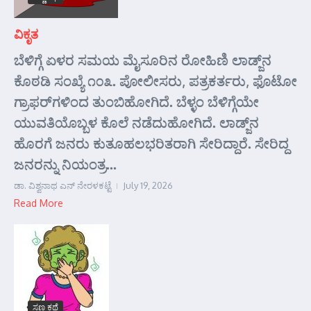
ವಿಕೃತ
ಬೆಳಿಗ್ಗೆ ಏಳರ ಸಮಯ ಮೈಸೂರಿನ ರೋಹಿಣಿ ಲಾಡ್ಜ್‌ನ
ಕೊಠಡಿ ಸಂಖ್ಯೆ ೧೦೩. ಪೋಲೀಸರು, ಪತ್ರಕರ್ತರು, ಫೊಟೋ
ಗ್ರಾಫರ್‌ಗಳಿಂದ ತುಂಬಿಹೋಗಿದೆ. ಬೆಳ್ಳಂ ಬೆಳಿಗ್ಗೆಯೇ
ಯುವತಿಯೊಬ್ಬಳ ಕೊಲೆ ನಡೆದುಹೋಗಿದೆ. ಲಾಡ್ಜ್‌ನ
ಹೊರಗೆ ಜನರು ಕುತೂಹಲಭರಿತರಾಗಿ ಸೇರಿದ್ದಾರೆ. ಸೇರಿದ್ದ
ಜನರನ್ನು ನಿಯಂತ್ರ...
ಡಾ. ವಿಶ್ವನಾಥ ಎನ್ ನೇರಳಕಟ್ಟೆ
July 19, 2026
Read More
ಸಣ್ಣ ಕಥೆ