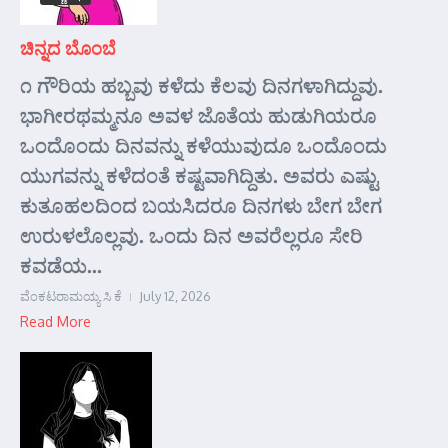
ಚಿನ್ನದ ಬೊಂಬೆ
೧ ಗೌರಿಯ ಹಬ್ಬವು ಕಳೆದು ಕೆಲವು ದಿನಗಳಾಗಿದ್ದುವು.
ಭಾಗೀರಥಮ್ಮನೂ ಅವಳ ಜೊತೆಯ ಹುಡುಗಿಯರೂ
ಒಂದೊಂದು ದಿನವನ್ನು ಕಳೆಯುವುದೂ ಒಂದೊಂದು
ಯುಗವನ್ನು ಕಳೆದಂತೆ ಕಷ್ಟವಾಗಿದ್ದಿತು. ಅವರು ಎಷ್ಟು
ಕುತೂಹಲದಿಂದ ಬಯಸಿದರೂ ದಿನಗಳು ಬೇಗ ಬೇಗ
ಉರುಳಲೊಲ್ಲವು. ಒಂದು ದಿನ ಅವರೆಲ್ಲರೂ ಸೇರಿ
ಕವಡೆಯ...
ವೆಂಕಟರಾಮಯ್ಯ ಸಿ ಕೆ
July 12, 2026
Read More