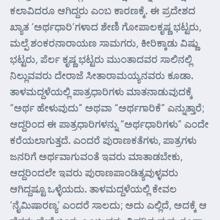
ಕಲಾವಿದರೂ ಆಗಿದ್ದರು ಎಂಬ ಕಾರಣಕ್ಕೆ. ಈ ಪ್ರದೇಶದ
ಖ್ಯಾತ ‘ಅರ್ಥಧಾರಿ’ಗಳಾದ ಶೇಣಿ ಗೋಪಾಲಕೃಷ್ಣ ಭಟ್ಟರು,
ಮಲ್ಪೆ ಶಂಕರನಾರಾಯಣ ಸಾಮಗರು, ಕೀರಿಕ್ಕಾಡು ವಿಷ್ಣು
ಭಟ್ಟರು, ಪೆರ್ಲ ಕೃಷ್ಣ ಭಟ್ಟರು ಮುಂತಾದವರ ಸಾಲಿನಲ್ಲಿ
ನಿಲ್ಲುವವರು ದೇರಾಜೆ ಸೀತಾರಾಮಯ್ಯನವರು ಕೂಡಾ.
ತಾಳಮದ್ದಳೆಯಲ್ಲಿ ಪಾತ್ರಧಾರಿಗಳು ಮಾತನಾಡುವುದಕ್ಕೆ
“ಅರ್ಥ ಹೇಳುವುದು” ಅಥವಾ “ಅರ್ಥಗಾರಿಕೆ” ಎನ್ನುತ್ತಾರೆ;
ಆದ್ದರಿಂದ ಈ ಪಾತ್ರಧಾರಿಗಳನ್ನು “ಅರ್ಥಧಾರಿಗಳು” ಎಂದೇ
ಕರೆಯಲಾಗುತ್ತದೆ. ಎಂದರೆ ಪುರಾಣಕತೆಗಳು, ಪಾತ್ರಗಳು
ಜನರಿಗೆ ಅರ್ಥವಾಗುವಂತೆ ಇವರು ಮಾತಾಡಬೇಕು,
ಆದ್ದರಿಂದಲೇ ಇವರು ಪುರಾಣಪಾಂಡಿತ್ಯವುಳ್ಳವರು
ಆಗಿದ್ದಷ್ಟೂ ಒಳ್ಳೆಯದು. ತಾಳಮದ್ದಳೆಯಲ್ಲಿ ಕೇವಲ
‘ನೈಮಿಷಾರಣ್ಯ’ ಎಂದರೆ ಸಾಲದು; ಅದು ಎಲ್ಲಿದೆ, ಅದಕ್ಕೆ ಆ