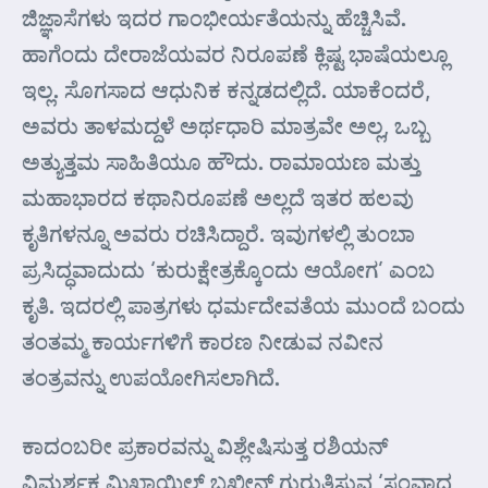
ಜಿಜ್ಞಾಸೆಗಳು ಇದರ ಗಾಂಭೀರ್ಯತೆಯನ್ನು ಹೆಚ್ಚಿಸಿವೆ.
ಹಾಗೆಂದು ದೇರಾಜೆಯವರ ನಿರೂಪಣೆ ಕ್ಲಿಷ್ಟ ಭಾಷೆಯಲ್ಲೂ
ಇಲ್ಲ. ಸೊಗಸಾದ ಆಧುನಿಕ ಕನ್ನಡದಲ್ಲಿದೆ. ಯಾಕೆಂದರೆ,
ಅವರು ತಾಳಮದ್ದಳೆ ಅರ್ಥಧಾರಿ ಮಾತ್ರವೇ ಅಲ್ಲ, ಒಬ್ಬ
ಅತ್ಯುತ್ತಮ ಸಾಹಿತಿಯೂ ಹೌದು. ರಾಮಾಯಣ ಮತ್ತು
ಮಹಾಭಾರದ ಕಥಾನಿರೂಪಣೆ ಅಲ್ಲದೆ ಇತರ ಹಲವು
ಕೃತಿಗಳನ್ನೂ ಅವರು ರಚಿಸಿದ್ದಾರೆ. ಇವುಗಳಲ್ಲಿ ತುಂಬಾ
ಪ್ರಸಿದ್ಧವಾದುದು ‘ಕುರುಕ್ಷೇತ್ರಕ್ಕೊಂದು ಆಯೋಗ’ ಎಂಬ
ಕೃತಿ. ಇದರಲ್ಲಿ ಪಾತ್ರಗಳು ಧರ್ಮದೇವತೆಯ ಮುಂದೆ ಬಂದು
ತಂತಮ್ಮ ಕಾರ್ಯಗಳಿಗೆ ಕಾರಣ ನೀಡುವ ನವೀನ
ತಂತ್ರವನ್ನು ಉಪಯೋಗಿಸಲಾಗಿದೆ.
ಕಾದಂಬರೀ ಪ್ರಕಾರವನ್ನು ವಿಶ್ಲೇಷಿಸುತ್ತ ರಶಿಯನ್
ವಿಮರ್ಶಕ ಮಿಖಾಯಿಲ್ ಬಖ್ತೀನ್ ಗುರುತಿಸುವ ‘ಸಂವಾದ