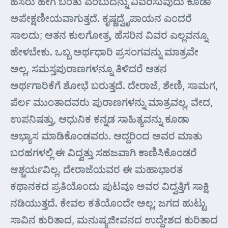
ಹೆಸರು ಹೇಗೆ ಬಂತು ಎಂಬುದನ್ನು ವಿವರಿಸುವುದು ಕೂಡಾ
ಅಪೇಕ್ಷಣೀಯವಾಗುತ್ತದೆ. ಕೃಷ್ಣದ್ವೈಪಾಯನ ಎಂದರೆ
ಸಾಲದು; ಆತನ ಕುಲಗೋತ್ರ, ಹೆಸರಿನ ವಿವರ ಎಲ್ಲವನ್ನೂ
ಹೇಳಬೇಕು. ಒಬ್ಬ ಅರ್ಥಧಾರಿ ಪ್ರಸಂಗವನ್ನು ಮಾತ್ರವೇ
ಅಲ್ಲ, ಸಮಸ್ತಪುರಾಣಗಳನ್ನೂ ತಿಳಿದರೆ ಆತನ
ಅರ್ಥಗಾರಿಕೆಗೆ ಶೋಭೆ ಬರುತ್ತದೆ. ದೇರಾಜೆ, ಶೇಣಿ, ಸಾಮಗ,
ಪೆರ್ಲ ಮುಂತಾದವರು ಪುರಾಣಗಳನ್ನು ಮಾತ್ರವಲ್ಲ, ವೇದ,
ಉಪನಿಷತ್ತು, ಆಧುನಿಕ ಕನ್ನಡ ಸಾಹಿತ್ಯವನ್ನು ಕೂಡಾ
ಅಭ್ಯಾಸ ಮಾಡಿಕೊಂಡವರು. ಆದ್ದರಿಂದ ಅವರ ಮಾತು
ಬರಹಗಳಲ್ಲಿ ಈ ವಿದ್ವತ್ತು ಸಹಜವಾಗಿ ಕಾಣಿಸಿಕೊಂಡರೆ
ಆಶ್ಚರ್ಯವಿಲ್ಲ. ದೇರಾಜೆಯವರ ಈ ಮಹಾಭಾರತ
ಕಥಾನಕದ ಪ್ರತಿಯೊಂದು ಪುಟವೂ ಅವರ ವಿದ್ವತ್ತಿಗೆ ಸಾಕ್ಷಿ
ನಡಿಯುತ್ತದೆ. ಕೇವಲ ಕತೆಯೊಂದೇ ಅಲ್ಲ; ಜಗದ ಹುಟ್ಟು
ಸಾವಿನ ಕುರಿತಾದ, ಮನುಷ್ಯಜೀವನದ ಉದ್ದೇಶದ ಕುರಿತಾದ