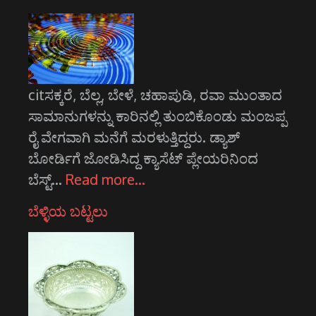
citಸಕ್ಕರೆ, ಬೆಲ್ಲ, ಬೇಳೆ, ಚಹಾಪುಡಿ, ರವಾ ಮುಂತಾದ
ಸಾಮಾನುಗಳನ್ನು ಕಾರಿನಲ್ಲಿ ತುಂಬಿಕೊಂಡು ಮಂಜಪ್ಪ
ರೈ ವೇಗವಾಗಿ ಮನೆಗೆ ಮರಳುತ್ತಿದ್ದರು. ಡ್ಯಾಶ್
ಬೋರ್ಡಿಗೆ ಜೋಡಿಸಿದ್ದ ಕ್ಯಾಸೆಟ್ ಪ್ಲೇಯರಿನಿಂದ
ಬೆಸ್ಟ್…
Read more…
ಬೆಳ್ಳಿಯ ಬಟ್ಟಲು