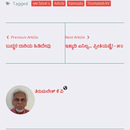
Tagged:
ಆಳ ನಿರಾಳ ೧
Article
Kannada
Tirumalesh KV
Previous Article
Next Article
ಬುದ್ಧನ ದಾರಿಯ ಹಿಡಿದೇವು
ಇತ್ಯಾದಿ ಏನಿಲ್ಲ… ಪ್ರೀತಿಯಷ್ಟೆ! – ೫೦
ತಿರುಮಲೇಶ್ ಕೆ ವಿ