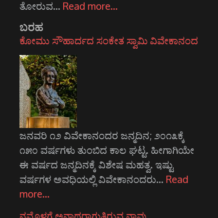
ತೋರುವ…
Read more…
ಬರಹ
ಕೋಮು ಸೌಹಾರ್ದದ ಸಂಕೇತ ಸ್ವಾಮಿ ವಿವೇಕಾನಂದ
ಜನವರಿ ೧೨ ವಿವೇಕಾನಂದರ ಜನ್ಮದಿನ; ೨೦೧೩ಕ್ಕೆ
೧೫೦ ವರ್ಷಗಳು ತುಂಬಿದ ಕಾಲ ಘಟ್ಟ. ಹೀಗಾಗಿಯೇ
ಈ ವರ್ಷದ ಜನ್ಮದಿನಕ್ಕೆ ವಿಶೇಷ ಮಹತ್ವ. ಇಷ್ಟು
ವರ್ಷಗಳ ಅವಧಿಯಲ್ಲಿ ವಿವೇಕಾನಂದರು…
Read
more…
ನಮ್ಮೊಳಗೆ ಅನಾಥರಾಗುತ್ತಿರುವ ನಾವು