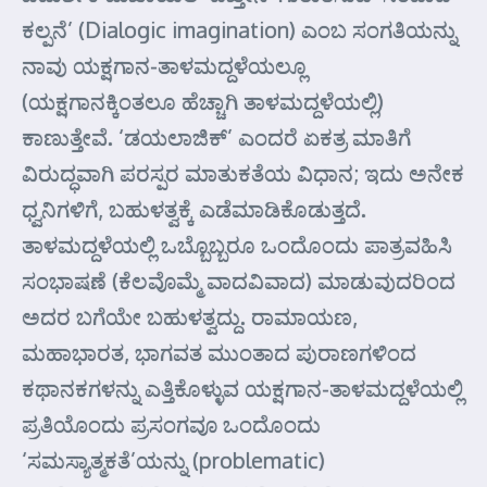
ಕಲ್ಪನೆ’ (Dialogic imagination) ಎಂಬ ಸಂಗತಿಯನ್ನು
ನಾವು ಯಕ್ಷಗಾನ-ತಾಳಮದ್ದಳೆಯಲ್ಲೂ
(ಯಕ್ಷಗಾನಕ್ಕಿಂತಲೂ ಹೆಚ್ಚಾಗಿ ತಾಳಮದ್ದಳೆಯಲ್ಲಿ)
ಕಾಣುತ್ತೇವೆ. ‘ಡಯಲಾಜಿಕ್’ ಎಂದರೆ ಏಕತ್ರ ಮಾತಿಗೆ
ವಿರುದ್ಧವಾಗಿ ಪರಸ್ಪರ ಮಾತುಕತೆಯ ವಿಧಾನ; ಇದು ಅನೇಕ
ಧ್ವನಿಗಳಿಗೆ, ಬಹುಳತ್ವಕ್ಕೆ ಎಡೆಮಾಡಿಕೊಡುತ್ತದೆ.
ತಾಳಮದ್ದಳೆಯಲ್ಲಿ ಒಬ್ಬೊಬ್ಬರೂ ಒಂದೊಂದು ಪಾತ್ರವಹಿಸಿ
ಸಂಭಾಷಣೆ (ಕೆಲವೊಮ್ಮೆ ವಾದವಿವಾದ) ಮಾಡುವುದರಿಂದ
ಅದರ ಬಗೆಯೇ ಬಹುಳತ್ವದ್ದು. ರಾಮಾಯಣ,
ಮಹಾಭಾರತ, ಭಾಗವತ ಮುಂತಾದ ಪುರಾಣಗಳಿಂದ
ಕಥಾನಕಗಳನ್ನು ಎತ್ತಿಕೊಳ್ಳುವ ಯಕ್ಷಗಾನ-ತಾಳಮದ್ದಳೆಯಲ್ಲಿ
ಪ್ರತಿಯೊಂದು ಪ್ರಸಂಗವೂ ಒಂದೊಂದು
‘ಸಮಸ್ಯಾತ್ಮಕತೆ’ಯನ್ನು (problematic)