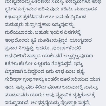
ಮುಖ್ಯವಾದದ್ದು ವಿತರಣೆಯ ಸಮಸ್ಯೆ. ಮಾಧ್ಯಮಗಳೂ ಇಂಥ
ಕೃತಿಗಳ ಬಗ್ಗೆ ಗಮನ ಹರಿಸುವುದು ಕಡಿಮೆ. ಮಹಾಭಾರತ
ಕಥಾಮೃತ ಪ್ರಕಟವಾದ ೧೯೭೭ ಎಮರ್ಜೆನ್ಸಿಯಿಂದ
ಮನುಷ್ಯರು ಸುಸ್ತಾಗಿದ್ದ ಕಾಲ ಎನ್ನುವುದನ್ನು
ಮರೆಯಬಾರದು. ಬಹುಶಃ ಇಂದಿನ ದಿನಗಳಲ್ಲಿ
ಇಂಥದೊಂದು ಕೃತಿ ಮೂಡಿಬರುತ್ತಿದ್ದರೆ, ಯೋಗ್ಯವಾದ
ಪ್ರಚಾರ ಸಿಗುತ್ತಿತ್ತು. ಆದರೂ, ಪುರಾಣಗಳೆಂದರೆ
ಆಧುನಿಕರಿಗೆ ತಾತ್ಸಾರ. ಯಾಕೆಂದರೆ ಅಲ್ಪಸ್ವಲ್ಪ ಪುರಾಣ
ಕತೆಗಳು ಹೇಗೋ ಎಲ್ಲರಿಗೂ ಗೊತ್ತಿರುತ್ತವೆ. ಇನ್ನು
ವಿಸ್ತೃತವಾಗಿ ಓದಿದ್ದರಿಂದ ಏನು ಲಾಭ ಎಂಬ ಪ್ರಶ್ನೆ.
ಸುದೀರ್ಘ ಗ್ರಂಥಗಳನ್ನು ಕಂಡರೇ ದೂರ ಸರಿಯುವ ಯುಗ
ಇದು. ಇನ್ನು ಪುಟ ತೆರೆದು ಪುರಾಣ ಓದುವುದಕ್ಕೆ ಮನಸ್ಸು
ಮಾಡುವವರು ಯಾರು? ಅವು ವೈಜ್ಞಾನಿಕ ದೃಷ್ಟಿಕೋನಕ್ಕೆ
ವಿರುದ್ಧವಾಗಿವೆ, ಅಂಧಶ್ರದ್ಧೆಯನ್ನು ಪ್ರೋತ್ಸಾಹಿಸುತ್ತವೆ,