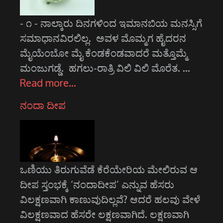
- ೧ - ನಾಲ್ಕಾರು ದಿನಗಳಿಂದ ಇಮಾನಬಿಯ ಮನಸ್ಸಿಗೆ
ಸಮಾಧಾನವಿರಲಿಲ್ಲ. ಅವಳ ಮೊಮ್ಮಗ ಹೈದರನ
ಮೈಯೆಂಬೋ ಮೈ ಕೆಂಡಕೆಂಡವಾದರೆ ಮತ್ತೊಮ್ಮೆ
ಮಂಜುಗಡ್ಡೆ. ಹಗಲು-ರಾತ್ರಿ ವಿಲಿ ವಿಲಿ ಮೊರೆತ. …
Read more…
ನಂದಾ ದೀಪ
ಒಣಿಯು ತಿರುಗುವೆಡೆ ಕೆರೆಯೇರಿಯ ಮೇಲಿರುವ ಆ
ದೀಪ ಸ್ತಂಭಕ್ಕೆ ‘ನಂದಾದೀಪ’ ಎನ್ನುವ ಹೆಸರು
ವಿಲಕ್ಷಣವಾಗಿ ಕಾಣುವುದಿಲ್ಲವೆ? ಆದರೆ ಹಲವು ವೇಳೆ
ವಿಲಕ್ಷಣವಾದ ಹೆಸರೇ ಲಕ್ಷಣವಾಗಿದೆ. ಲಕ್ಷಣವಾಗಿ