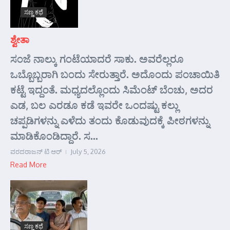
ಸಣ್ಣ ಕಥೆ
ಶ್ವೇತಾ
ಸಂಜೆ ನಾಲ್ಕು ಗಂಟೆಯಾದರೆ ಸಾಕು. ಅವರೆಲ್ಲರೂ
ಒಬ್ಬೊಬ್ಬರಾಗಿ ಬಂದು ಸೇರುತ್ತಾರೆ. ಅದೊಂದು ಪಂಚಾಯಿತಿ
ಕಟ್ಟೆ ಇದ್ದಂತೆ. ಮಧ್ಯದಲ್ಲೊಂದು ಸಿಮೆಂಟ್ ಬೆಂಚು, ಅದರ
ಎಡ, ಬಲ ಎರಡೂ ಕಡೆ ಇವರೇ ಒಂದಷ್ಟು ಕಲ್ಲು
ಚಪ್ಪಡಿಗಳನ್ನು ಎಳೆದು ತಂದು ಕೊಡುವುದಕ್ಕೆ ಪೀಠಗಳನ್ನು
ಮಾಡಿಕೊಂಡಿದ್ದಾರೆ. ಸ...
ವರದರಾಜನ್ ಟಿ ಆರ್
July 5, 2026
Read More
ಸಣ್ಣ ಕಥೆ