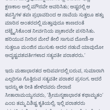
ಕ್ಷಣಕಾಲ ಅಲ್ಲಿ ಮೌನವೇ ಆವರಿಸಿತು; ಅಷ್ಟರಲ್ಲಿ ಆ
ತಪಸ್ವಿಗಳ ತಪಃ ಪ್ರಭಾವದಿಂದ ಆ ನಾವೆಯ ಸುತ್ತಲೂ ಹತ್ತು
ಮಾರಿನ ಅಂತರದಲ್ಲಿ ಮತ್ತಾವುದೂ ಕಾಣದಂತೆ
ದಟ್ಟೈಸಿಕೊಂಡ ನೀರ್ವನಿಯ ಪ್ರಾಕಾರವೇ ಪಸರಿಸಿತು.
ಹರಿಯುವ ನೀರಿನ ಮೇಲೆ ತೇಲಿ ಸಾಗುವ ದೋಣಿ-ಆ
ಸುತ್ತಲೂ ಮಂಜಿನ ಮುಸುಕು ಅದರ ನಡುವೆ ಯಾವುದೋ
ಅದೃಷ್ಟವಶವರ್ತಿಗಳಾದ ಸತ್ಯವತೀ ಪರಾಶರರು.’
ಇದು ಮಹಾಭಾರತದ ಆದಿಪರ್ವದಲ್ಲಿ ಬರುವ, ಸುಮಾರಾಗಿ
ಎಲ್ಲರಿಗೂ ಗೊತ್ತಿರುವ ಸತ್ಯವತೀ ಪರಾಶರ ಪ್ರಸಂಗ. ಆದರೆ
ಇದನ್ನು ಈ ರೀತಿ ಹೇಳಿದವರು ದೇರಾಜೆ
ಸೀತಾರಾಮಯ್ಯನವರು, ‘ಶ್ರೀಮನ್ಮಹಾಭಾರತ ಕಥಾಮೃತಂ’
ಎಂಬ ತಮ್ಮ ವಿಶಿಷ್ಟ ಕೃತಿಯಲ್ಲಿ. ಇಲ್ಲಿ ಪರಾಶರರು