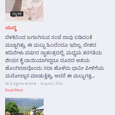
ಸಣ್ಣ ಕಥೆ
ಯುದ್ಧ
ಬೆಳಕಿನಿಂದ ಜಗಜಗಿಸುವ ಸಂಜೆ ರಾವು ಬಡಿದಂತೆ
ಮಬ್ಬಾಗಿತ್ತು. ಈ ಮಬ್ಬು ಹಿಂದೆಂದೂ ಇದಿಲ್ಲ. ದೇಶದ
ಹದಿನೇಳು ವರ್ಷದ ಸ್ವಾತಂತ್ರದಲ್ಲಿ, ಮಧ್ಯಮ ತರಗತಿಯ
ಜೀವನ ಕೈ ಬಾಯಿಯಾಗಿದ್ದರೂ ದೂರದ ಆಶಯ
ಹೊಂಗಿರಣವೊಂದು ಸದಾ ಹೊಳೆದು ಭಾವೀ ಪೀಳಿಗೆಯ
ಮನೋಲ್ಲಾಸ ಮಾಡುತ್ತಿತ್ತು. ಆದರೆ ಈ ಮಬ್ಬುಗತ್ತ...
ಡಾ || ವಿಶ್ವನಾಥ ಕಾರ್ನಾಡ
August 2, 2026
Read More