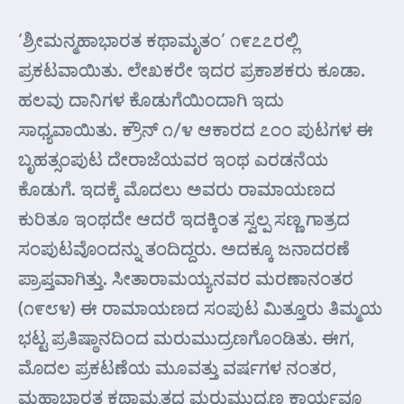
‘ಶ್ರೀಮನ್ಮಹಾಭಾರತ ಕಥಾಮೃತಂ’ ೧೯೭೭ರಲ್ಲಿ
ಪ್ರಕಟವಾಯಿತು. ಲೇಖಕರೇ ಇದರ ಪ್ರಕಾಶಕರು ಕೂಡಾ.
ಹಲವು ದಾನಿಗಳ ಕೊಡುಗೆಯಿಂದಾಗಿ ಇದು
ಸಾಧ್ಯವಾಯಿತು. ಕ್ರೌನ್ ೧/೪ ಆಕಾರದ ೭ಂಂ ಪುಟಗಳ ಈ
ಬೃಹತ್ಸಂಪುಟ ದೇರಾಜೆಯವರ ಇಂಥ ಎರಡನೆಯ
ಕೊಡುಗೆ. ಇದಕ್ಕೆ ಮೊದಲು ಅವರು ರಾಮಾಯಣದ
ಕುರಿತೂ ಇಂಥದೇ ಆದರೆ ಇದಕ್ಕಿಂತ ಸ್ವಲ್ಪ ಸಣ್ಣ ಗಾತ್ರದ
ಸಂಪುಟವೊಂದನ್ನು ತಂದಿದ್ದರು. ಅದಕ್ಕೂ ಜನಾದರಣೆ
ಪ್ರಾಪ್ತವಾಗಿತ್ತು. ಸೀತಾರಾಮಯ್ಯನವರ ಮರಣಾನಂತರ
(೧೯೮೪) ಈ ರಾಮಾಯಣದ ಸಂಪುಟ ಮಿತ್ತೂರು ತಿಮ್ಮಯ
ಭಟ್ಟ ಪ್ರತಿಷ್ಠಾನದಿಂದ ಮರುಮುದ್ರಣಗೊಂಡಿತು. ಈಗ,
ಮೊದಲ ಪ್ರಕಟಣೆಯ ಮೂವತ್ತು ವರ್ಷಗಳ ನಂತರ,
ಮಹಾಭಾರತ ಕಥಾಮೃತದ ಮರುಮುದ್ರಣ ಕಾರ್ಯವೂ