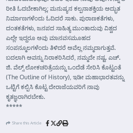
ರೀತಿ ಓದಬೇಕಾಗಿಲ್ಲ; ಮನುಷ್ಯನ ಕಲ್ಪನಾಶಕ್ತಿಯ ಅದ್ಭುತ
ನಿರ್ಮಾಣಗಳೆಂದು ಓದಿದರೆ ಸಾಕು. ಪುರಾಣಕತೆಗಳು,
ದಂತಕತೆಗಳು, ಜನಪದ ಸಾಹಿತ್ಯ ಮುಂತಾದುವು ವಿಶ್ವದ
ಎಲ್ಲೇ ಇದ್ದರೂ ಅವು ಮಾನವಸಮೂಹದ
ಸಂಪನ್ಮೂಲಗಳೆಂದು ತಿಳಿದರೆ ಅವೆಲ್ಲ ನಮ್ಮದಾಗುತ್ತವೆ.
ಬದಲಾಗಿ ಅವನ್ನು ನಿರಾಕರಿಸಿದರೆ, ನಮ್ಮದೇ ನಷ್ಟ. ಎಚ್.
ಜಿ. ವೆಲ್ಸ್ ಲೋಕಚರಿತ್ರೆಯನ್ನು ಒಂದೆಡೆ ಸೇರಿಸಿ ಕೊಟ್ಟಂತೆ
(The Outline of History), ಇಡೀ ಮಹಾಭಾರತವನ್ನು
ಒಟ್ಟಿಗೆ ಕಲ್ಪಿಸಿ ಕೊಟ್ಟ ದೇರಾಜೆಯವರಿಗೆ ನಾವು
ಕೃತಜ್ಞರಾಗಿರಬೇಕು.
*****
Share this Article