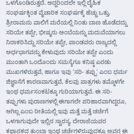
ಒಳಗೊಂಡಿರುತ್ತದೆ. ಆದ್ದರಿಂದಲೇ ಇಲ್ಲಿ ದೈಹಿಕ
ಸಂಘರ್ಷಕ್ಕಿಂತ ವೈಚಾರಿಕ ಸಂಘರ್ಷಕ್ಕೆ ಹೆಚ್ಚು ಒತ್ತು.
ಶ್ರೀರಾಮನು ವಾಲಿಗೆ ಮರೆಯಲ್ಲಿ ನಿಂತು ಬಾಣ ಹೊಡೆದದ್ದು
ಸರಿಯೇ ತಪ್ಪೇ, ಭೀಷ್ಮನು ಅಂಬೆಯನ್ನು ಮದುವೆಯಾಗಲು
ನಿರಾಕರಿಸಿದ್ದು ಸರಿಯೇ ತಪ್ಪೇ, ಪಾಂಡವರು ರಾಜ್ಯದಲ್ಲಿ
ಅರ್ಧಭಾಗವನ್ನು ಕೇಳುವುದು ಸರಿಯೇ ತಪ್ಪೇ ಎಂದು
ಮುಂತಾಗಿ ಒಂದೊಂದು ಸಮಸ್ಯೆಗೂ ಕನಿಷ್ಠ ಎರಡು
ಮುಖಗಳಿರುತ್ತವೆ, ಹಾಗೂ ಇವು ‘ಸರಿ- ತಪ್ಪು’ ಎಂಬ ಧರ್ಮ
ಜಿಜ್ಞಾಸೆಗೆ ಕಾರಣವಾಗುತ್ತವೆ. ಕೆಲವು ಪಾತ್ರಗಳು ತಮ್ಮೊಳಗೇ
ಇಂಥ ಧರ್ಮಸಂಕಟಕ್ಕೂ ಗುರಿಯಾಗುತ್ತವೆ. ಈ ಸರಿ-
ತಪ್ಪುಗಳು ಪುರಾಣಗಳಲ್ಲಿ ಈಗಾಗಲೇ ಪರಿಹಾರವಾಗಿದ್ದರೂ,
ಆಗಿಲ್ಲ ಎಂಬ ರೀತಿಯಲ್ಲಿ ಇವು ಮತ್ತೆ ಮತ್ತೆ ಚರ್ಚೆಗೆ
ಒಳಗಾಗುವುದೇ ಇಲ್ಲಿನ ಸ್ವಾರಸ್ಯ. ದೇರಾಜೆಯವರ
ಕಥಾನಕದ ತುಂಬಾ ಇಂಥ ಚರ್ಚೆಗಳಿರುವುದಕ್ಕೂ ಅವರ ಈ