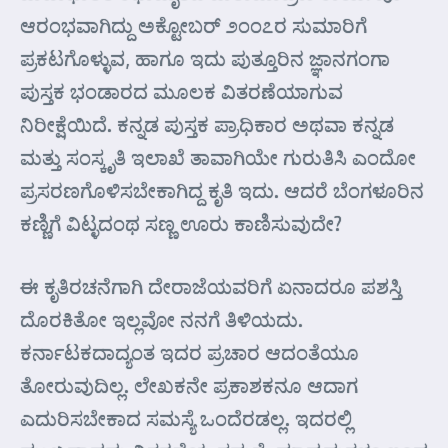
ಆರಂಭವಾಗಿದ್ದು ಅಕ್ಟೋಬರ್ ೨ಂಂ೭ರ ಸುಮಾರಿಗೆ
ಪ್ರಕಟಗೊಳ್ಳುವ, ಹಾಗೂ ಇದು ಪುತ್ತೂರಿನ ಜ್ಞಾನಗಂಗಾ
ಪುಸ್ತಕ ಭಂಡಾರದ ಮೂಲಕ ವಿತರಣೆಯಾಗುವ
ನಿರೀಕ್ಷೆಯಿದೆ. ಕನ್ನಡ ಪುಸ್ತಕ ಪ್ರಾಧಿಕಾರ ಅಥವಾ ಕನ್ನಡ
ಮತ್ತು ಸಂಸ್ಕೃತಿ ಇಲಾಖೆ ತಾವಾಗಿಯೇ ಗುರುತಿಸಿ ಎಂದೋ
ಪ್ರಸರಣಗೊಳಿಸಬೇಕಾಗಿದ್ದ ಕೃತಿ ಇದು. ಆದರೆ ಬೆಂಗಳೂರಿನ
ಕಣ್ಣಿಗೆ ವಿಟ್ಳದಂಥ ಸಣ್ಣ ಊರು ಕಾಣಿಸುವುದೇ?
ಈ ಕೃತಿರಚನೆಗಾಗಿ ದೇರಾಜೆಯವರಿಗೆ ಏನಾದರೂ ಪಶಸ್ತಿ
ದೊರಕಿತೋ ಇಲ್ಲವೋ ನನಗೆ ತಿಳಿಯದು.
ಕರ್ನಾಟಕದಾದ್ಯಂತ ಇದರ ಪ್ರಚಾರ ಆದಂತೆಯೂ
ತೋರುವುದಿಲ್ಲ. ಲೇಖಕನೇ ಪ್ರಕಾಶಕನೂ ಆದಾಗ
ಎದುರಿಸಬೇಕಾದ ಸಮಸ್ಯೆ ಒಂದೆರಡಲ್ಲ. ಇದರಲ್ಲಿ