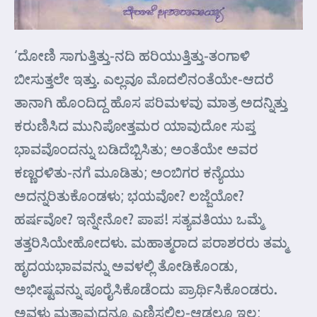
‘ದೋಣಿ ಸಾಗುತ್ತಿತ್ತು-ನದಿ ಹರಿಯುತ್ತಿತ್ತು-ತಂಗಾಳಿ
ಬೀಸುತ್ತಲೇ ಇತ್ತು. ಎಲ್ಲವೂ ಮೊದಲಿನಂತೆಯೇ-ಆದರೆ
ತಾನಾಗಿ ಹೊಂದಿದ್ದ ಹೊಸ ಪರಿಮಳವು ಮಾತ್ರ ಅದನ್ನಿತ್ತು
ಕರುಣಿಸಿದ ಮುನಿಪೋತ್ತಮರ ಯಾವುದೋ ಸುಪ್ತ
ಭಾವವೊಂದನ್ನು ಬಡಿದೆಬ್ಬಿಸಿತು; ಅಂತೆಯೇ ಅವರ
ಕಣ್ಣರಳಿತು-ನಗೆ ಮೂಡಿತು; ಅಂಬಿಗರ ಕನ್ಯೆಯು
ಅದನ್ನರಿತುಕೊಂಡಳು; ಭಯವೋ? ಲಜ್ಜೆಯೋ?
ಹರ್ಷವೋ? ಇನ್ನೇನೋ? ಪಾಪ! ಸತ್ಯವತಿಯು ಒಮ್ಮೆ
ತತ್ತರಿಸಿಯೇಹೋದಳು. ಮಹಾತ್ಮರಾದ ಪರಾಶರರು ತಮ್ಮ
ಹೃದಯಭಾವವನ್ನು ಅವಳಲ್ಲಿ ತೋಡಿಕೊಂಡು,
ಅಭೀಷ್ಟವನ್ನು ಪೂರೈಸಿಕೊಡೆಂದು ಪ್ರಾರ್ಥಿಸಿಕೊಂಡರು.
ಅವಳು ಮತ್ತಾವುದನ್ನೂ ಎಣಿಸಲಿಲ್ಲ-ಆಡಲೂ ಇಲ್ಲ;