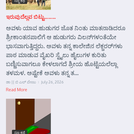
ಸಣ್ಣ ಕಥೆ
ಇರುವುದೆಲ್ಲವ ಬಿಟ್ಟು………
ಅವಳು ಯಾವ ಹುಡುಗರ ಜೊತ ನಿಂತು ಮಾತನಾಡಿದರೂ
ಶ್ರೀಕಾಂತನಪಾಲಿಗೆ ಆ ಹುಡುಗರು ವಿಲನ್‌ಗಳಂತೆಯೇ
ಭಾಸವಾಗುತ್ತಿದ್ದರು. ಅವಳು ತನ್ನ ಕಾಲೇಜಿನ ಲೆಕ್ಚರರ್‌ಗಳು
ಪಾಠ ಮಾಡುವ ವೈಖರಿ ಸ್ಟೈಲು ಹೈಲುಗಳ ಕುರಿತು
ಬಣ್ಣಿಸುವಾಗಲೂ ಕೇಳಲಾಗದೆ ಶ್ರೀಯ ಹೊಟ್ಟೆಯಲೆಲ್ಲಾ
ತಳಮಳ. ಅಷ್ಟೇಕೆ ಅವಳು ತನ್ನ ತ...
ಡಾ || ಬಿ ಎಲ್ ವೇಣು
July 26, 2026
Read More
ಸಣ್ಣ ಕಥೆ