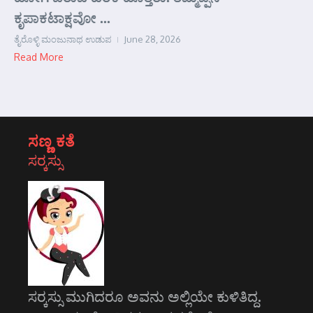
ಕೃಪಾಕಟಾಕ್ಷವೋ ...
ತೈರೊಳ್ಳಿ ಮಂಜುನಾಥ ಉಡುಪ
June 28, 2026
Read More
ಸಣ್ಣ ಕತೆ
ಸರ್‍ಕಸ್ಸು
ಸರ್‍ಕಸ್ಸು ಮುಗಿದರೂ ಅವನು ಅಲ್ಲಿಯೇ ಕುಳಿತಿದ್ದ.