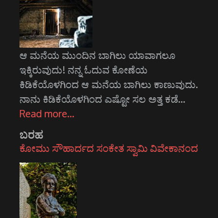
ಆ ಮನೆಯ ಮುಂದಿನ ಬಾಗಿಲು ಯಾವಾಗಲೂ
ಇಕ್ಕಿರುವುದು! ನನ್ನ ಓದುವ ಕೋಣೆಯ
ಕಿಡಿಕೆಯೊಳಗಿಂದ ಆ ಮನೆಯ ಬಾಗಿಲು ಕಾಣುವುದು.
ನಾನು ಕಿಡಿಕೆಯೊಳಗಿಂದ ಎಷ್ಟೋ ಸಲ ಅತ್ತ ಕಡೆ…
Read more…
ಬರಹ
ಕೋಮು ಸೌಹಾರ್ದದ ಸಂಕೇತ ಸ್ವಾಮಿ ವಿವೇಕಾನಂದ