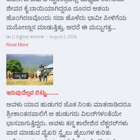
ಜೀವನ ಕೈ ಬಾಯಿಯಾಗಿದ್ದರೂ ದೂರದ ಆಶಯ
ಹೊಂಗಿರಣವೊಂದು ಸದಾ ಹೊಳೆದು ಭಾವೀ ಪೀಳಿಗೆಯ
ಮನೋಲ್ಲಾಸ ಮಾಡುತ್ತಿತ್ತು. ಆದರೆ ಈ ಮಬ್ಬುಗತ್ತ...
ಡಾ || ವಿಶ್ವನಾಥ ಕಾರ್ನಾಡ
August 2, 2026
Read More
ಸಣ್ಣ ಕಥೆ
ಇರುವುದೆಲ್ಲವ ಬಿಟ್ಟು………
ಅವಳು ಯಾವ ಹುಡುಗರ ಜೊತ ನಿಂತು ಮಾತನಾಡಿದರೂ
ಶ್ರೀಕಾಂತನಪಾಲಿಗೆ ಆ ಹುಡುಗರು ವಿಲನ್‌ಗಳಂತೆಯೇ
ಭಾಸವಾಗುತ್ತಿದ್ದರು. ಅವಳು ತನ್ನ ಕಾಲೇಜಿನ ಲೆಕ್ಚರರ್‌ಗಳು
ಪಾಠ ಮಾಡುವ ವೈಖರಿ ಸ್ಟೈಲು ಹೈಲುಗಳ ಕುರಿತು