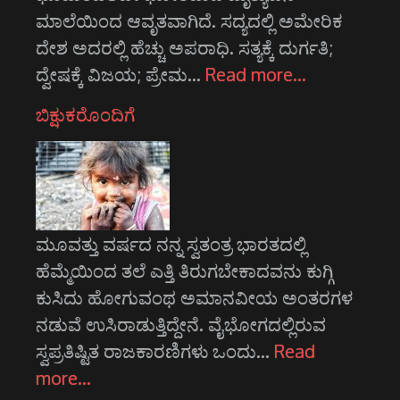
ಮಾಲೆಯಿಂದ ಆವೃತವಾಗಿದೆ. ಸದ್ಯದಲ್ಲಿ ಅಮೇರಿಕ
ದೇಶ ಅದರಲ್ಲಿ ಹೆಚ್ಚು ಅಪರಾಧಿ. ಸತ್ಯಕ್ಕೆ ದುರ್ಗತಿ;
ದ್ವೇಷಕ್ಕೆ ವಿಜಯ; ಪ್ರೇಮ…
Read more…
ಬಿಕ್ಷುಕರೊಂದಿಗೆ
ಮೂವತ್ತು ವರ್ಷದ ನನ್ನ ಸ್ವತಂತ್ರ ಭಾರತದಲ್ಲಿ
ಹೆಮ್ಮೆಯಿಂದ ತಲೆ ಎತ್ತಿ ತಿರುಗಬೇಕಾದವನು ಕುಗ್ಗಿ
ಕುಸಿದು ಹೋಗುವಂಥ ಅಮಾನವೀಯ ಅಂತರಗಳ
ನಡುವೆ ಉಸಿರಾಡುತ್ತಿದ್ದೇನೆ. ವೈಭೋಗದಲ್ಲಿರುವ
ಸ್ವಪ್ರತಿಷ್ಟಿತ ರಾಜಕಾರಣಿಗಳು ಒಂದು…
Read
more…