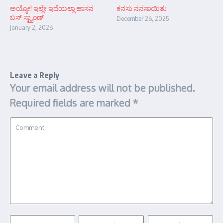
ಅಯ್ಯೋ! ಇಲ್ಲೇ ಇದೆಯಲ್ಲಾ ಹಾಸನ
ಕನಸು ನನಸಾಯಿತು
ಬಸ್ ಸ್ಟ್ಯಾಂಡ್
December 26, 2025
January 2, 2026
Leave a Reply
Your email address will not be published.
Required fields are marked
*