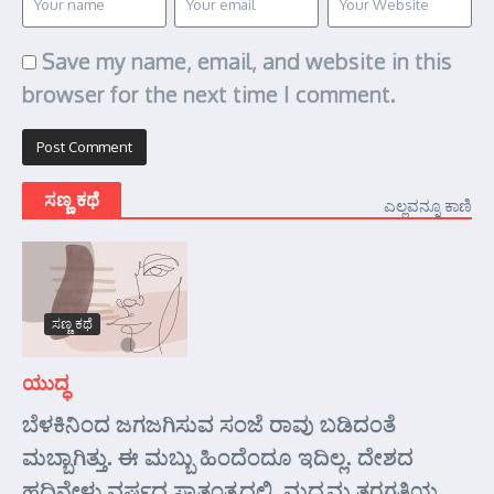
Save my name, email, and website in this
browser for the next time I comment.
ಸಣ್ಣ ಕಥೆ
ಎಲ್ಲವನ್ನೂ ಕಾಣಿ
ಸಣ್ಣ ಕಥೆ
ಯುದ್ಧ
ಬೆಳಕಿನಿಂದ ಜಗಜಗಿಸುವ ಸಂಜೆ ರಾವು ಬಡಿದಂತೆ
ಮಬ್ಬಾಗಿತ್ತು. ಈ ಮಬ್ಬು ಹಿಂದೆಂದೂ ಇದಿಲ್ಲ. ದೇಶದ
ಹದಿನೇಳು ವರ್ಷದ ಸ್ವಾತಂತ್ರದಲ್ಲಿ, ಮಧ್ಯಮ ತರಗತಿಯ