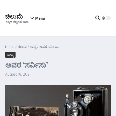
Skip to content
ಚಿಲುಮೆ
Menu
ಕನ್ನಡ ನಲ್ಬರಹ ತಾಣ
Home
/
ಲೇಖನ
/
ಹಾಸ್ಯ
/
ಅವರ ‘ಸರ್ವಿಸು’
ಹಾಸ್ಯ
ಅವರ ‘ಸರ್ವಿಸು’
August 18, 2021