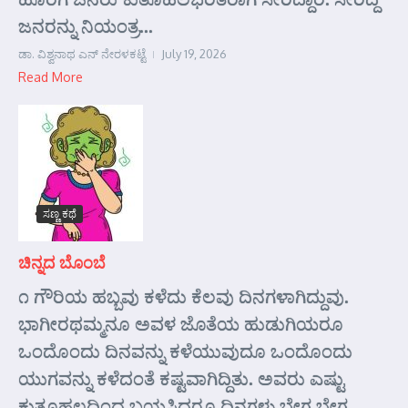
ಜನರನ್ನು ನಿಯಂತ್ರ...
ಡಾ. ವಿಶ್ವನಾಥ ಎನ್ ನೇರಳಕಟ್ಟೆ
July 19, 2026
Read More
ಸಣ್ಣ ಕಥೆ
ಚಿನ್ನದ ಬೊಂಬೆ
೧ ಗೌರಿಯ ಹಬ್ಬವು ಕಳೆದು ಕೆಲವು ದಿನಗಳಾಗಿದ್ದುವು.
ಭಾಗೀರಥಮ್ಮನೂ ಅವಳ ಜೊತೆಯ ಹುಡುಗಿಯರೂ
ಒಂದೊಂದು ದಿನವನ್ನು ಕಳೆಯುವುದೂ ಒಂದೊಂದು
ಯುಗವನ್ನು ಕಳೆದಂತೆ ಕಷ್ಟವಾಗಿದ್ದಿತು. ಅವರು ಎಷ್ಟು
ಕುತೂಹಲದಿಂದ ಬಯಸಿದರೂ ದಿನಗಳು ಬೇಗ ಬೇಗ