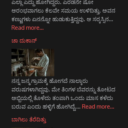
ಎಲ್ಲಾ ಎದ್ದು ಹೋಗಿದ್ದರು. ಎರಡನೇ ಷೋ
ಆರಂಭವಾಗಲು ಕೆಲವೇ ಸಮಯ ಉಳಿದಿತ್ತು. ಅವನ
ಕಣ್ಣುಗಳು ಏನನ್ನೋ ಹುಡುಕುತ್ತಿದ್ದವು. ಆ ಸರ್‍ಕಸ್ಸಿನ…
Read more…
ಚಾ ದುಕಾನ್
ನನ್ನ ಜನ್ಮ ಗ್ರಾಮಕ್ಕೆ ಹೋಗದೆ ನಾಲ್ಕಾರು
ವರುಷಗಳಾಗಿದ್ದವು. ಮೇ ತಿಂಗಳ ಬೆವರನ್ನು ತೋಟದ
ಅಬ್ಬಿಯಲ್ಲಿ ತೊಳೆದು ತಂಪಾಗಿ ಒಂದು ಮಾಸ ಕಳೆದು
ಬರುವ ಎಂದು ಹಳ್ಳಿಗೆ ಹೋಗಿದ್ದೆ.…
Read more…
ಬಾಗಿಲು ತೆರೆದಿತ್ತು