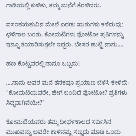
ಗಾಡಿಯಲ್ಲಿ ಕುಳಿತು, ತಮ್ಮ ಮನೆಗೆ ತೆರಳಿದರು.
ವಸಂತ‌ಋತುವಿನ ಮೇಲೆ ಎರಡು ಋತುಗಳು ಕಳೆದುವು;
ಛಳಿಗಾಲ ಬಂತು. ಕೋಮಟಿಗಳು ಫೋಟೋ ಪ್ರತಿಗಳನ್ನು
ಇನ್ನೂ ತಯಾರಿಸುತ್ತಲೇ ಇದ್ದರು. ಬೇಸರ ಹುಟ್ಟಿ ನಾನು….
ಹಣ ಕೊಟ್ಟವರಲ್ಲಿ ನಾನೂ ಒಬ್ಬನು!
….ನಾನು ಅವರ ಮನೆ ತನಕವೂ ಪ್ರಯಾಣ ಬೆಳೆಸಿ ಕೇಳಿದೆ:-
“ಕೋಮಟಿಯವರೇ, ಹೇಗೆ ಬಂದಿದೆ ಫೋಟೋ? ಪ್ರತಿಗಳು
ಸಿದ್ಧವಾಗಿವೆಯೇ?”
ಕೋಮಟಿಯವರು ತಮ್ಮ ದೀರ್ಘಕಾಲದ ಸರ್ವಿಸಿನ
ಮುಖವನ್ನು ಅವರೇ ಕಾಳಿನಷ್ಟು ಸಣ್ಣದು ಮಾಡಿ ಒಂದು