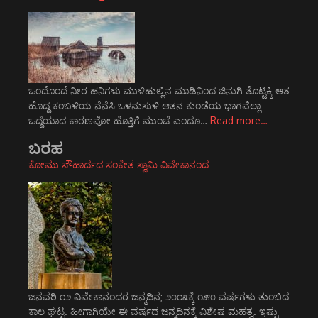
ಒಂದೊಂದೆ ನೀರ ಹನಿಗಳು ಮುಳಿಹುಲ್ಲಿನ ಮಾಡಿನಿಂದ ಜಿನುಗಿ ತೊಟ್ಟಿಕ್ಕಿ ಆತ
ಹೊದ್ದ ಕಂಬಳಿಯ ನೆನೆಸಿ ಒಳನುಸುಳಿ ಆತನ ಕುಂಡೆಯ ಭಾಗವೆಲ್ಲಾ
ಒದ್ದೆಯಾದ ಕಾರಣವೋ ಹೊತ್ತಿಗೆ ಮುಂಚೆ ಎಂದೂ…
Read more…
ಬರಹ
ಕೋಮು ಸೌಹಾರ್ದದ ಸಂಕೇತ ಸ್ವಾಮಿ ವಿವೇಕಾನಂದ
ಜನವರಿ ೧೨ ವಿವೇಕಾನಂದರ ಜನ್ಮದಿನ; ೨೦೧೩ಕ್ಕೆ ೧೫೦ ವರ್ಷಗಳು ತುಂಬಿದ
ಕಾಲ ಘಟ್ಟ. ಹೀಗಾಗಿಯೇ ಈ ವರ್ಷದ ಜನ್ಮದಿನಕ್ಕೆ ವಿಶೇಷ ಮಹತ್ವ. ಇಷ್ಟು