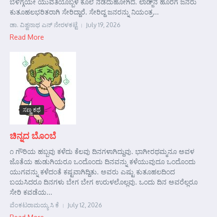
ಬೆಳಿಗ್ಗೆಯೇ ಯುವತಿಯೊಬ್ಬಳ ಕೊಲೆ ನಡೆದುಹೋಗಿದೆ. ಲಾಡ್ಜ್‌ನ ಹೊರಗೆ ಜನರು
ಕುತೂಹಲಭರಿತರಾಗಿ ಸೇರಿದ್ದಾರೆ. ಸೇರಿದ್ದ ಜನರನ್ನು ನಿಯಂತ್ರ...
ಡಾ. ವಿಶ್ವನಾಥ ಎನ್ ನೇರಳಕಟ್ಟೆ
July 19, 2026
Read More
ಸಣ್ಣ ಕಥೆ
ಚಿನ್ನದ ಬೊಂಬೆ
೧ ಗೌರಿಯ ಹಬ್ಬವು ಕಳೆದು ಕೆಲವು ದಿನಗಳಾಗಿದ್ದುವು. ಭಾಗೀರಥಮ್ಮನೂ ಅವಳ
ಜೊತೆಯ ಹುಡುಗಿಯರೂ ಒಂದೊಂದು ದಿನವನ್ನು ಕಳೆಯುವುದೂ ಒಂದೊಂದು
ಯುಗವನ್ನು ಕಳೆದಂತೆ ಕಷ್ಟವಾಗಿದ್ದಿತು. ಅವರು ಎಷ್ಟು ಕುತೂಹಲದಿಂದ
ಬಯಸಿದರೂ ದಿನಗಳು ಬೇಗ ಬೇಗ ಉರುಳಲೊಲ್ಲವು. ಒಂದು ದಿನ ಅವರೆಲ್ಲರೂ
ಸೇರಿ ಕವಡೆಯ...
ವೆಂಕಟರಾಮಯ್ಯ ಸಿ ಕೆ
July 12, 2026