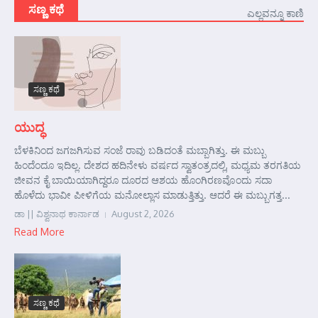
ಸಣ್ಣ ಕಥೆ
ಎಲ್ಲವನ್ನೂ ಕಾಣಿ
ಸಣ್ಣ ಕಥೆ
ಯುದ್ಧ
ಬೆಳಕಿನಿಂದ ಜಗಜಗಿಸುವ ಸಂಜೆ ರಾವು ಬಡಿದಂತೆ ಮಬ್ಬಾಗಿತ್ತು. ಈ ಮಬ್ಬು
ಹಿಂದೆಂದೂ ಇದಿಲ್ಲ. ದೇಶದ ಹದಿನೇಳು ವರ್ಷದ ಸ್ವಾತಂತ್ರದಲ್ಲಿ, ಮಧ್ಯಮ ತರಗತಿಯ
ಜೀವನ ಕೈ ಬಾಯಿಯಾಗಿದ್ದರೂ ದೂರದ ಆಶಯ ಹೊಂಗಿರಣವೊಂದು ಸದಾ
ಹೊಳೆದು ಭಾವೀ ಪೀಳಿಗೆಯ ಮನೋಲ್ಲಾಸ ಮಾಡುತ್ತಿತ್ತು. ಆದರೆ ಈ ಮಬ್ಬುಗತ್ತ...
ಡಾ || ವಿಶ್ವನಾಥ ಕಾರ್ನಾಡ
August 2, 2026
Read More
ಸಣ್ಣ ಕಥೆ