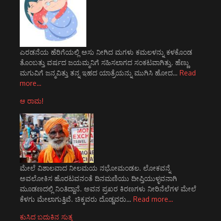
ಎರಡನೆಯ ಹೆರಿಗೆಯಲ್ಲಿ ಅಸು ನೀಗಿದ ಮಗಳು ಕಮಲಳನ್ನು ಕಳಕೊಂಡ
ತೊಂಬತ್ತು ವರ್ಷದ ಜಯಮ್ಮನಿಗೆ ಸಹಿಸಲಾಗದ ಸಂಕಟವಾಗಿತ್ತು. ಹೆಣ್ಣು
ಮಗುವಿಗೆ ಜನ್ಮವಿತ್ತು ತನ್ನ ಇಹದ ಯಾತ್ರೆಯನ್ನು ಮುಗಿಸಿ ಹೋದ…
Read
more…
ಆ ರಾಮ!
ಮೇಲೆ ವಿಶಾಲವಾದ ನೀಲಮಯ ನಭೋಮಂಡಲ. ಲೋಕವನ್ನೆ
ಅವಲೋಕಿಸ ಹೊರಟವನಂತೆ ದಿನಮಣಿಯು ದೀಪ್ತಿಯುಳ್ಳವನಾಗಿ
ಮೂಡಣದಲ್ಲಿ ನಿಂತಿದ್ದಾನೆ. ಅವನ ಪ್ರಖರ ಕಿರಣಗಳು ನೀರಿನೆಲೆಗಳ ಮೇಲೆ
ಕೆಳಗು ಮೇಲಾಗುತ್ತಿವೆ. ಚಿಕ್ಕವರು ದೊಡ್ಡವರು…
Read more…
ಕುಸಿದ ಬದುಕಿನ ಸುತ್ತ