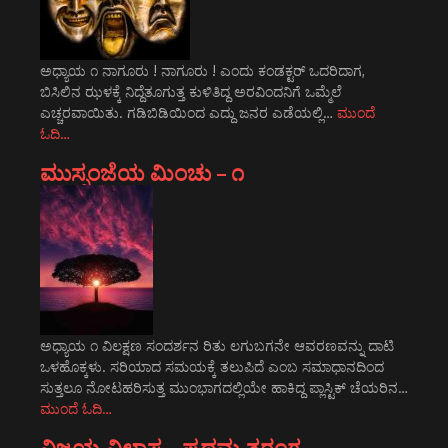
ಅಧ್ಯಾಯ ೧ ನಾಗೂರು ! ನಾಗೂರು ! ಎಂದು ಕಂಡಕ್ಟರ್ ಒದರಿದಾಗ,
ಬಿಸಿಲಿನ ಝಳಕ್ಕೆ ನಿದ್ದೆತೂಗುತ್ತ ಕುಳಿತಿದ್ದ ಅರವಿಂದನಿಗೆ ಒಮ್ಮೆಲೆ
ಎಚ್ಚರವಾಯಿತು. ಗಡಿಬಿಡಿಯಿಂದ ಎದ್ದು ಜನರ ಎಡೆಯಲ್ಲಿ…
ಮುಂದೆ
ಓದಿ…
ಮುಸ್ಸಂಜೆಯ ಮಿಂಚು – ೧
ಅಧ್ಯಾಯ ೧ ವಿಲಕ್ಷಣ ಸಂದರ್ಶನ ರಿತು ಲಗುಬಗನೇ ಆವರಣವನ್ನು ದಾಟಿ
ಒಳಹೊಕ್ಕಳು. ಸರಿಯಾದ ಸಮಯಕ್ಕೆ ತಲುಪಿದೆ ಎಂಬ ಸಮಾಧಾನದಿಂದ
ಸುತ್ತಲೂ ನೋಟಹರಿಸುತ್ತ ಮುಂಭಾಗದಲ್ಲಿಯೇ ಹಾಕಿದ್ದ ಪ್ಲಾಸ್ಟಿಕ್ ಚೆಯರಿನ…
ಮುಂದೆ ಓದಿ…
ವಿಜಯ ವಿಲಾಸ – ಪ್ರಥಮ ತರಂಗ