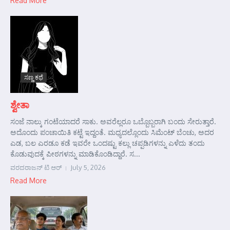
Read More
ಸಣ್ಣ ಕಥೆ
ಶ್ವೇತಾ
ಸಂಜೆ ನಾಲ್ಕು ಗಂಟೆಯಾದರೆ ಸಾಕು. ಅವರೆಲ್ಲರೂ ಒಬ್ಬೊಬ್ಬರಾಗಿ ಬಂದು ಸೇರುತ್ತಾರೆ.
ಅದೊಂದು ಪಂಚಾಯಿತಿ ಕಟ್ಟೆ ಇದ್ದಂತೆ. ಮಧ್ಯದಲ್ಲೊಂದು ಸಿಮೆಂಟ್ ಬೆಂಚು, ಅದರ
ಎಡ, ಬಲ ಎರಡೂ ಕಡೆ ಇವರೇ ಒಂದಷ್ಟು ಕಲ್ಲು ಚಪ್ಪಡಿಗಳನ್ನು ಎಳೆದು ತಂದು
ಕೊಡುವುದಕ್ಕೆ ಪೀಠಗಳನ್ನು ಮಾಡಿಕೊಂಡಿದ್ದಾರೆ. ಸ...
ವರದರಾಜನ್ ಟಿ ಆರ್
July 5, 2026
Read More