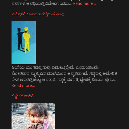
ವರ್ಷಗಳ ಅವಧಿಯಲ್ಲಿ ವಿವೇಕಾನಂದರು…
Read more…
ನಮ್ಮೊಳಗೆ ಅನಾಥರಾಗುತ್ತಿರುವ ನಾವು
ಹಿಂಸೆಯ ಯುಗದಲ್ಲಿ ನಾವು ಬದುಕುತ್ತಿದ್ದೇವೆ. ಭೂಮಂಡಲವೇ
ಘೋರವಾದ ಮೃತ್ಯುವಿನ ಮಾಲೆಯಿಂದ ಆವೃತವಾಗಿದೆ. ಸದ್ಯದಲ್ಲಿ ಅಮೇರಿಕ
ದೇಶ ಅದರಲ್ಲಿ ಹೆಚ್ಚು ಅಪರಾಧಿ. ಸತ್ಯಕ್ಕೆ ದುರ್ಗತಿ; ದ್ವೇಷಕ್ಕೆ ವಿಜಯ; ಪ್ರೇಮ…
Read more…
ಬಿಕ್ಷುಕರೊಂದಿಗೆ