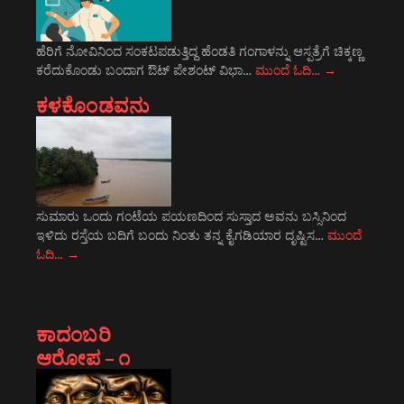
ಹೆರಿಗೆ ನೋವಿನಿಂದ ಸಂಕಟಪಡುತ್ತಿದ್ದ ಹೆಂಡತಿ ಗಂಗಾಳನ್ನು ಆಸ್ಪತ್ರೆಗೆ ಚಿಕ್ಕಣ್ಣ
ಕರೆದುಕೊಂಡು ಬಂದಾಗ ಔಟ್ ಪೇಶಂಟ್ ವಿಭಾ…
ಮುಂದೆ ಓದಿ…
→
ಕಳಕೊಂಡವನು
ಸುಮಾರು ಒಂದು ಗಂಟೆಯ ಪಯಣದಿಂದ ಸುಸ್ತಾದ ಅವನು ಬಸ್ಸಿನಿಂದ
ಇಳಿದು ರಸ್ತೆಯ ಬದಿಗೆ ಬಂದು ನಿಂತು ತನ್ನ ಕೈಗಡಿಯಾರ ದೃಷ್ಟಿಸ…
ಮುಂದೆ
ಓದಿ…
→
ಕಾದಂಬರಿ
ಆರೋಪ – ೧